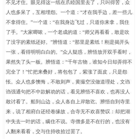
不见才住。眼见得这一纸在爪睦国里去了，只叫得苦，众
人也多呆了，互相埋怨。一个道：“才在我手边，差一些儿
不拿得住。”一个道：“在我身边飞过，只道你来拿，我住
了手。”大家唧哝，一个老成的道：“师父再看看，敢是吹
了没字的素纸还好。”辨悟道：“那里是素纸！刚是揭开头
一张，看得明明白白的。”众人疑惑，辨悟放开双手看时，
果然失了头一板。辨悟道：“千年古物，谁知今日却弄得不
完全了！”忙把来叠好，将包包了，紫涨了面皮，只是怨
怅。众人也多懊悔，不敢则声，黄撮空没做道理处，文诌
诌强通句把不中款解劝的话，看见辨悟不喜欢，也再没人
敢讨看了。船到山边，众人各自上岸散讫。辨悟自到寺里
来，说了相府白还经卷缘故，合寺无不欢喜赞叹：却把湖
中失去一叶的话，瞒住不说。寺僧多是不在行的，也没有
人翻来看看，交与住持收拾过罢了。