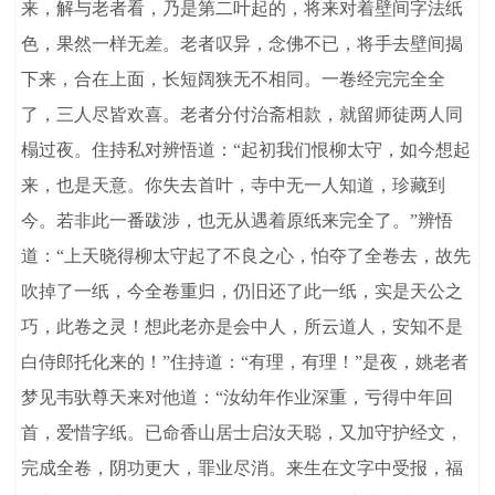
来，解与老者看，乃是第二叶起的，将来对着壁间字法纸
色，果然一样无差。老者叹异，念佛不已，将手去壁间揭
下来，合在上面，长短阔狭无不相同。一卷经完完全全
了，三人尽皆欢喜。老者分付治斋相款，就留师徒两人同
榻过夜。住持私对辨悟道：“起初我们恨柳太守，如今想起
来，也是天意。你失去首叶，寺中无一人知道，珍藏到
今。若非此一番跋涉，也无从遇着原纸来完全了。”辨悟
道：“上天晓得柳太守起了不良之心，怕夺了全卷去，故先
吹掉了一纸，今全卷重归，仍旧还了此一纸，实是天公之
巧，此卷之灵！想此老亦是会中人，所云道人，安知不是
白侍郎托化来的！”住持道：“有理，有理！”是夜，姚老者
梦见韦驮尊天来对他道：“汝幼年作业深重，亏得中年回
首，爱惜字纸。已命香山居士启汝天聪，又加守护经文，
完成全卷，阴功更大，罪业尽消。来生在文字中受报，福