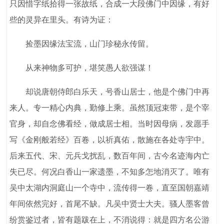
只因惜字纸拾得一张故纸，合成一大段佛门中因缘，有好
些的灵异在里头。有诗为证：
捡墨因缘法宝流，山门珍秘永传留。
从来神物多可护，堪笑愚人欲强谋！
却说唐朝侍郎白乐天，号香山居士，他是个佛门中再
来人。专一精心内典，勤修上乘。虽然顶冠束带，是个宰
官身，却自念佛看经，做成居士相。当时因母病，发愿手
写《金刚般若经》百卷，以祈真佑，散施在各处寺宇中。
后来五代、宋、元兵戈扰乱，数百年间，古今名迹海内亡
失已尽。何况白香山一家遗墨，不知多怎地消灭了。唯有
吴中太湖内洞庭山一个寺中，流传得一卷，直至国朝嘉靖
年间依然完好，首尾不缺。凡吴中贤士大夫。骚人墨客曾
纷赏鉴过者，皆有题跋在上，不消说得：就是四方名公游