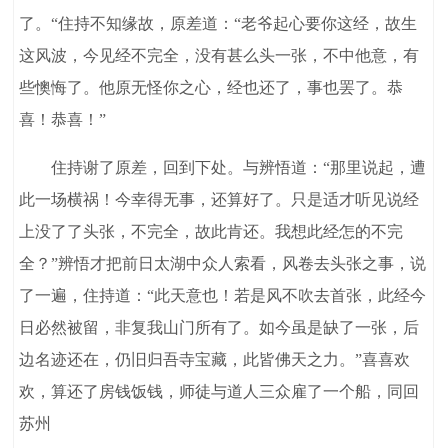
了。“住持不知缘故，原差道：“老爷起心要你这经，故生
这风波，今见经不完全，没有甚么头一张，不中他意，有
些懊悔了。他原无怪你之心，经也还了，事也罢了。恭
喜！恭喜！”
住持谢了原差，回到下处。与辨悟道：“那里说起，遭
此一场横祸！今幸得无事，还算好了。只是适才听见说经
上没了了头张，不完全，故此肯还。我想此经怎的不完
全？”辨悟才把前日太湖中众人索看，风卷去头张之事，说
了一遍，住持道：“此天意也！若是风不吹去首张，此经今
日必然被留，非复我山门所有了。如今虽是缺了一张，后
边名迹还在，仍旧归吾寺宝藏，此皆佛天之力。”喜喜欢
欢，算还了房钱饭钱，师徒与道人三众雇了一个船，同回
苏州