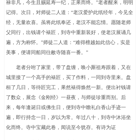
禄非凡，今生且赐延寿一纪，正果而终。”老者醒来，明明
记得。次日，对师徒二人道：“老汉爱护此纸经年，今见全
经，无量欢喜。虽将此纸奉还，老汉不能忘情。愿随老师
父同行，出钱请个裱匠，到寺中重新装好，使老汉展诵几
遍，方为称怀。”师徒二人道：“难得檀越如此信心，实是
美事，便请同船同往敝寺随喜一番。”
老者分咐了家里，带了盘缠，唤小厮祖寿跟着，又在
城里接了一个高手的裱匠，买了作料，一同到寺里来。盘
桓了几日，等待匠完工，果然裱得焕然一新。便出衬钱请
了数众，展念《金刚经》一昼夜，与师徒珍重而别。后
来，每年逢诞日或佛生日，便到寺中瞻礼白香山手迹一
遍，即行持念一日，岁以为常。年过八十，到寺中沐浴坐
化而终。寺中宝藏此卷，闻说至今犹存。有诗为证