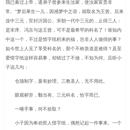
我已奏过上帝，遣弟子曾参来生汝家，使汝家富贵非
常。”梦后果生一儿，因感梦中之语，就取名为王曾。后来
连中三元，官封沂国公。宋朝一代中三元的，止得三人：
是宋庠、冯京与这王曾，可不是最希罕的科名了！谁知内
中这一个，不过是惜字纸积来的福，岂非人人做得的事？
如今世上人见了享受科名的，那个不称羡道是难得？及至
爱惜字纸这样容易事，却错过了不做，不知为何。且听小
子说几句：
仓颉制字，爰有妙理。三教圣人，无不用此。
眼观秽弃，颡当有。三元科名，恰字而已。
一唾手事，何不拾取？
小子因为奉劝世人惜字纸，偶然记起一件事来。一个