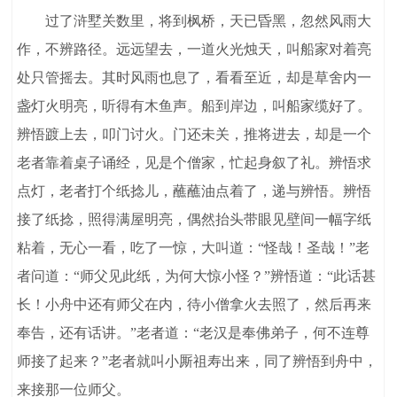
过了浒墅关数里，将到枫桥，天已昏黑，忽然风雨大
作，不辨路径。远远望去，一道火光烛天，叫船家对着亮
处只管摇去。其时风雨也息了，看看至近，却是草舍内一
盏灯火明亮，听得有木鱼声。船到岸边，叫船家缆好了。
辨悟踱上去，叩门讨火。门还未关，推将进去，却是一个
老者靠着桌子诵经，见是个僧家，忙起身叙了礼。辨悟求
点灯，老者打个纸捻儿，蘸蘸油点着了，递与辨悟。辨悟
接了纸捻，照得满屋明亮，偶然抬头带眼见壁间一幅字纸
粘着，无心一看，吃了一惊，大叫道：“怪哉！圣哉！”老
者问道：“师父见此纸，为何大惊小怪？”辨悟道：“此话甚
长！小舟中还有师父在内，待小僧拿火去照了，然后再来
奉告，还有话讲。”老者道：“老汉是奉佛弟子，何不连尊
师接了起来？”老者就叫小厮祖寿出来，同了辨悟到舟中，
来接那一位师父。