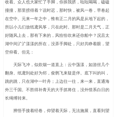
收着。众人也大家忙了手脚，你挨我挤，吆吆喝喝，磕磕
撞撞，那里捞得着？说时迟，那时快，被风一卷，早卷起
在空中。元来一年之中，惟有正二月的风是从地下起的，
所以小儿们放纸鸢风筝，只在此时。那时是二月天气，正
好随风上去，那有下来的，风恰恰吹来还你船中？况且太
湖中间㲿㲿漾漾的所在，没弄手脚处，只好共睁着眼，望
空仰看。但见：
天际飞冲，似炊烟一道直上：云中荡漾，如游丝几个
翻身。纸鸢到处好为邻，俊鹘飞来疑是伴。底下叫的叫，
跳的跳，只在湖中一叶舟；上边往一往，来一来，直通海
外三千国。不胜得补青天的大手抓将住，没外惜系白日的
长绳缚转来。
辨悟手接着经卷，仰望着天际，无法施展，直看到望