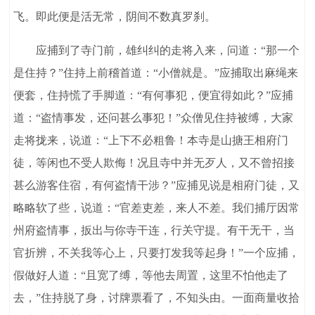
飞。即此便是活无常，阴间不数真罗刹。
应捕到了寺门前，雄纠纠的走将入来，问道：“那一个
是住持？”住持上前稽首道：“小僧就是。”应捕取出麻绳来
便套，住持慌了手脚道：“有何事犯，便宜得如此？”应捕
道：“盗情事发，还问甚么事犯！”众僧见住持被缚，大家
走将拢来，说道：“上下不必粗鲁！本寺是山搪王相府门
徒，等闲也不受人欺侮！况且寺中并无歹人，又不曾招接
甚么游客住宿，有何盗情干涉？”应捕见说是相府门徒，又
略略软了些，说道：“官差吏差，来人不差。我们捕厅因常
州府盗情事，扳出与你寺干连，行关守提。有干无干，当
官折辨，不关我等心上，只要打发我等起身！”一个应捕，
假做好人道：“且宽了缚，等他去周置，这里不怕他走了
去，”住持脱了身，讨牌票看了，不知头由。一面商量收拾