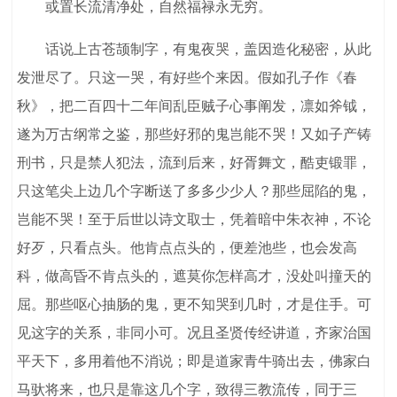
或置长流清净处，自然福禄永无穷。
话说上古苍颉制字，有鬼夜哭，盖因造化秘密，从此
发泄尽了。只这一哭，有好些个来因。假如孔子作《春
秋》，把二百四十二年间乱臣贼子心事阐发，凛如斧钺，
遂为万古纲常之鉴，那些好邪的鬼岂能不哭！又如子产铸
刑书，只是禁人犯法，流到后来，好胥舞文，酷吏锻罪，
只这笔尖上边几个字断送了多多少少人？那些屈陷的鬼，
岂能不哭！至于后世以诗文取士，凭着暗中朱衣神，不论
好歹，只看点头。他肯点点头的，便差池些，也会发高
科，做高昏不肯点头的，遮莫你怎样高才，没处叫撞天的
屈。那些呕心抽肠的鬼，更不知哭到几时，才是住手。可
见这字的关系，非同小可。况且圣贤传经讲道，齐家治国
平天下，多用着他不消说；即是道家青牛骑出去，佛家白
马驮将来，也只是靠这几个字，致得三教流传，同于三