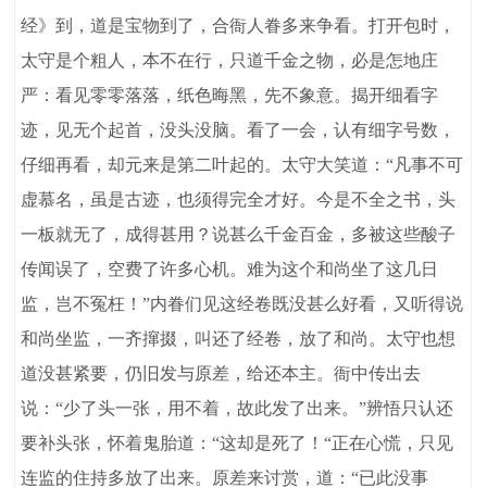
经》到，道是宝物到了，合衙人眷多来争看。打开包时，
太守是个粗人，本不在行，只道千金之物，必是怎地庄
严：看见零零落落，纸色晦黑，先不象意。揭开细看字
迹，见无个起首，没头没脑。看了一会，认有细字号数，
仔细再看，却元来是第二叶起的。太守大笑道：“凡事不可
虚慕名，虽是古迹，也须得完全才好。今是不全之书，头
一板就无了，成得甚用？说甚么千金百金，多被这些酸子
传闻误了，空费了许多心机。难为这个和尚坐了这几日
监，岂不冤枉！”内眷们见这经卷既没甚么好看，又听得说
和尚坐监，一齐撺掇，叫还了经卷，放了和尚。太守也想
道没甚紧要，仍旧发与原差，给还本主。衙中传出去
说：“少了头一张，用不着，故此发了出来。”辨悟只认还
要补头张，怀着鬼胎道：“这却是死了！“正在心慌，只见
连监的住持多放了出来。原差来讨赏，道：“已此没事