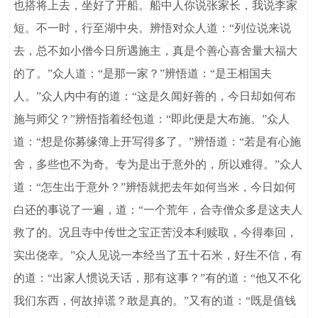
也搭将上去，坐好了开船。船中人你说张家长，我说李家
短。不一时，行至湖中央。辨悟对众人道：“列位说来说
去，总不如小僧今日所遇施主，真是个善心喜舍量大福大
的了。”众人道：“是那一家？”辨悟道：“是王相国夫
人。”众人内中有的道：“这是久闻好善的，今日却如何布
施与师父？”辨悟指着经包道：“即此便是大布施。”众人
道：“想是你募缘簿上开写得多了。”辨悟道：“若是有心施
舍，多些也不为奇。专为是出于意外的，所以难得。”众人
道：“怎生出于意外？”辨悟就把去年如何当米，今日如何
白还的事说了一遍，道：“一个荒年，合寺僧众多是这夫人
救了的。况且寺中传世之宝正苦没本利赎取，今得奉回，
实出侥幸。”众人见说一本经当了五十石米，好生不信，有
的道：“出家人惯说天话，那有这事？”有的道：“他又不化
我们东西，何故掉谎？敢是真的。”又有的道：“既是值钱