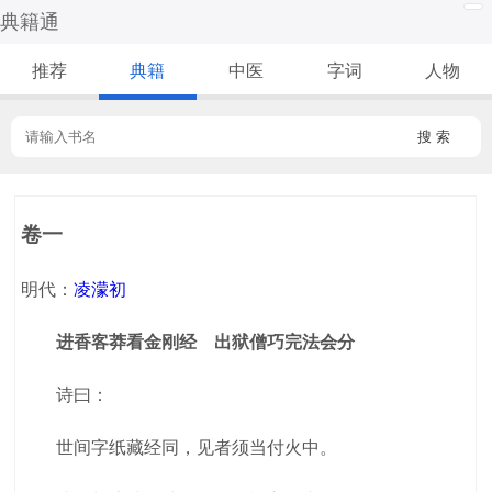
典籍通
推荐
典籍
中医
字词
人物
搜 索
卷一
明代：
凌濛初
进香客莽看金刚经 出狱僧巧完法会分
诗曰：
世间字纸藏经同，见者须当付火中。