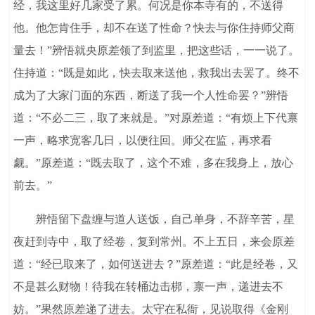
经，我这里好几家受了累。何况是你本寺有的，不送得
他。他怎肯住手，却不在送了性命？快去与你住持师父商
量去！”辨悟就央原差领了到监里，把这些话，一一说了。
住持道：“既是如此，快去取来送他，救我出去罢了。终不
成为了大家门面的东西，断送了我一个人性命罢？”辨悟
道：“不必二三，取了来就是。”对原差道：“有烦上下代禀
一声，略求宽客几日，以便往回。师父在监，再求看
觑。”原差道：“既去取了，这个不难，多在我身上，放心
前去。”
辨悟留下盘缠与道人送饭，自己单身，不辞辛苦，星
夜赶到寺中，取了经卷，复到常州。不上五日，来会原差
道：“经已取来了，如何送进去？”原差道：“此是经卷，又
不是甚么财物！待我在转桶边击梆，禀一声，递进去不
妨。”果然原差递了进去。太守在私衙，见说取得《金刚