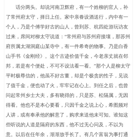
话分两头。却说河南卫辉府，有一个姓柳的官人，补
了常州府太守，择日上任。家中亲眷设酒送行，内中有一
个人，乃是个傅学好古的山人，曾到苏、杭四处游玩访友
过来，席间对柳太守说道：“常州府与苏州府接壤，那苏州
府所属太湖洞庭山某寺中，有一件希奇的物事。乃是白香
山手书《金刚经》。这个古迹价值千金，今老亲丈就在邻
邦，若是有个便处，不可不设法看一看。”那个人是柳太守
平时极尊信的，他虽不好古董，却是个极贪的性子，见说
了值千金，便也动了火，牢牢记在心上。到任之后，也曾
问起常州乡士大夫，多有晓得的，只是苏、松隔属，无因
得看。他也不是本心要看，只因千金之说上心，希图频对
人讲，或有奉承他的解意了，购求来送他未可知。谁知这
些听说的人道是隔府的东西，他不过无心问及，不以为
意。以后在任年余，渐渐放手长了。有几个富翁为事打通