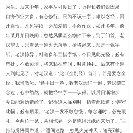
为生。后来中年，家事尽可度日了，听得长者们说因果，
自悔作业大多，有心修行。只为不识一字，难以念经，因
此自恨。凡见字纸，必加爱惜，不敢作践，如此多年。前
年某月某日晚间，忽然风飘甚么物件下来，到于门首。老
汉望去，只看见一道火光落地，拾将起来，却是一张字
纸。老汉惊异，料道多年宝惜字纸，今日见此光怪，必有
奇处，不敢亵渎，将来粘在壁间，时常顶礼。后来有个道
人到此见了，对老汉道：‘此《金刚经》首叶，若是要念全
经，我当教汝。’遂手出一卷，教老汉念诵一遍，老汉随口
念过，心中豁然，就把经中字一一认得。以后日渐增加，
今颇能遍历诸经了。记得道人临别时，指着此纸道：‘善守
此幅，必有后果。’老汉一发不敢怠慢，每念诵时，必先顶
礼。今两位一见，共相惊异，必是晓得此纸的来历了。”主
持与辨悟同声道：“适间迷路，忽见火光冲天，随亮到此，