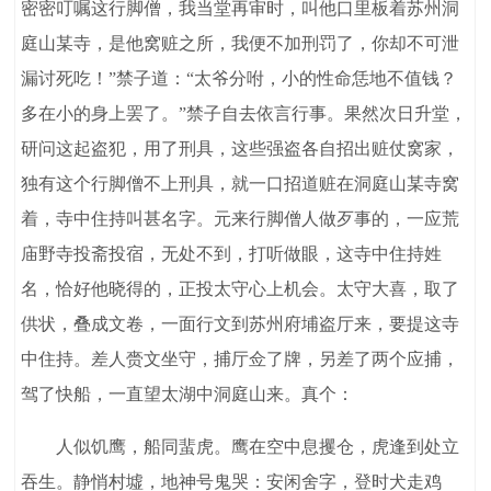
密密叮嘱这行脚僧，我当堂再审时，叫他口里板着苏州洞
庭山某寺，是他窝赃之所，我便不加刑罚了，你却不可泄
漏讨死吃！”禁子道：“太爷分咐，小的性命恁地不值钱？
多在小的身上罢了。”禁子自去依言行事。果然次日升堂，
研问这起盗犯，用了刑具，这些强盗各自招出赃仗窝家，
独有这个行脚僧不上刑具，就一口招道赃在洞庭山某寺窝
着，寺中住持叫甚名字。元来行脚僧人做歹事的，一应荒
庙野寺投斋投宿，无处不到，打听做眼，这寺中住持姓
名，恰好他晓得的，正投太守心上机会。太守大喜，取了
供状，叠成文卷，一面行文到苏州府埔盗厅来，要提这寺
中住持。差人赍文坐守，捕厅佥了牌，另差了两个应捕，
驾了快船，一直望太湖中洞庭山来。真个：
人似饥鹰，船同蜚虎。鹰在空中息攫仓，虎逢到处立
吞生。静悄村墟，地神号鬼哭：安闲舍字，登时犬走鸡