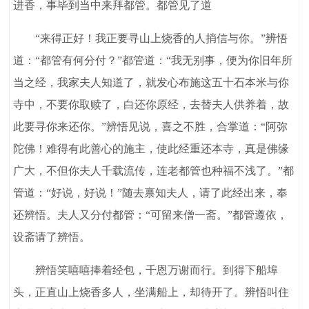
进香，事毕到当中来拜都管。都管见了道
“来得正好！我正要寻山上烧香的人捎信与你。”辨悟
道：“都管有何分付？”都管道：“我无别事，便为你旧年所
当之经，我家夫人知道了，就发心布施这五十石本米与你
寺中，不要你取赎了，白还你原经，去替夫人供养着，故
此要寻你来还你。”辨悟见说，喜之不胜，合掌道：“阿弥
陀佛！难得有此善心的施主，使此经重还本寺，真是佛缘
广大，不但你夫人千载流传，连老都管也种福不浅了。”都
管道：“好说，好说！”随去禀知夫人，请了此经出来，奉
还辨悟。夫人又分付都管：“可留来僧一斋。”都管遵依，
设斋请了辨悟。
辨悟笑嘻嘻捧着经包，千恩万谢而行。到得下船埠
头，正直山上烧香多人，坐满船上，却待开了。辨悟叫住