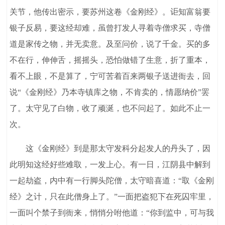
关节，他传出密示，要苏州这卷《金刚经》。讵知富翁要
银子反易，要这经却难，虽曾打发人寻着寺僧求买，寺僧
道是家传之物，并无卖意。及至问价，说了千金。买的多
不在行，伸伸舌，摇摇头，恐怕做错了生意，折了重本，
看不上眼，不是算了，宁可苦着百来两银子送进衙去，回
说“《金刚经》乃本寺镇库之物，不肯卖的，情愿纳价”罢
了。太守见了白物，收了顽涎，也不问起了。如此不止一
次。
这《金刚经》到是那太守发科分起发人的丹头了，因
此明知这经好些难取，一发上心。有一日，江阴县中解到
一起劫盗，内中有一行脚头陀僧，太守暗喜道：“取《金刚
经》之计，只在此僧身上了。”一面把盗犯下在死囚牢里，
一面叫个禁子到衙来，悄悄分咐他道：“你到监中，可与我