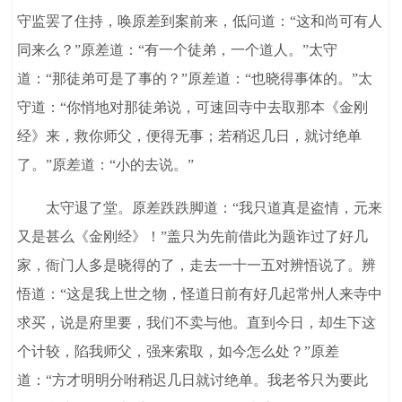
守监罢了住持，唤原差到案前来，低问道：“这和尚可有人
同来么？”原差道：“有一个徒弟，一个道人。”太守
道：“那徒弟可是了事的？”原差道：“也晓得事体的。”太
守道：“你悄地对那徒弟说，可速回寺中去取那本《金刚
经》来，救你师父，便得无事；若稍迟几日，就讨绝单
了。”原差道：“小的去说。”
太守退了堂。原差跌跌脚道：“我只道真是盗情，元来
又是甚么《金刚经》！”盖只为先前借此为题诈过了好几
家，衙门人多是晓得的了，走去一十一五对辨悟说了。辨
悟道：“这是我上世之物，怪道日前有好几起常州人来寺中
求买，说是府里要，我们不卖与他。直到今日，却生下这
个计较，陷我师父，强来索取，如今怎么处？”原差
道：“方才明明分咐稍迟几日就讨绝单。我老爷只为要此