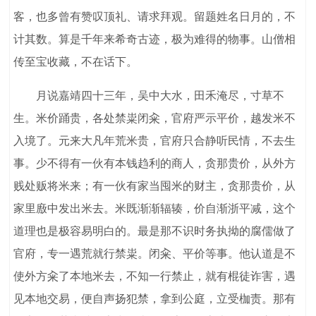
客，也多曾有赞叹顶礼、请求拜观。留题姓名日月的，不
计其数。算是千年来希奇古迹，极为难得的物事。山僧相
传至宝收藏，不在话下。
月说嘉靖四十三年，吴中大水，田禾淹尽，寸草不
生。米价踊贵，各处禁粜闭籴，官府严示平价，越发米不
入境了。元来大凡年荒米贵，官府只合静听民情，不去生
事。少不得有一伙有本钱趋利的商人，贪那贵价，从外方
贱处贩将米来；有一伙有家当囤米的财主，贪那贵价，从
家里廒中发出米去。米既渐渐辐辏，价自渐浙平减，这个
道理也是极容易明白的。最是那不识时务执拗的腐儒做了
官府，专一遇荒就行禁粜。闭籴、平价等事。他认道是不
使外方籴了本地米去，不知一行禁止，就有棍徒诈害，遇
见本地交易，便自声扬犯禁，拿到公庭，立受枷责。那有