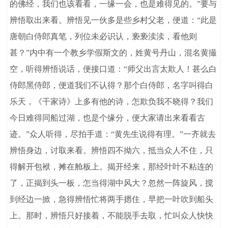
的佛经，我们也该看看，一缘一会，也是难得见的。”要与
辨悟取出来看。辨悟见一伙多是些乡村父老，便道：“此是
唐朝白侍郎真笔，列位未必识认，亵亵渎渎，看他则
甚？”内中有一个教乡学假斯文的，姓黄号丹山，混名黄撮
空，听得辨悟说话，便接口道：“师父出言太欺人！甚么白
侍郎黑侍郎，便道我们不认得？那个白侍郎，名字叫得白
乐天，《干家诗》上多有他的诗，怎欺负我不晓得？我们
今日难得同船过湖，也是个缘分，便大家请出来看看古
迹。”众人听得，尽拍手道：“黄先生说得有理。”一齐就去
辨悟身边，讨取来看。辨悟四不拗六，抵当众人不住，只
得解开包袱，摊在舱板上。揭开经来，那经叶叶不粘连的
了，正揭到头一板，怎当得湖中风大？忽然一阵旋风，搅
到经边一掀，急得辨悟忙将两手摁住，早把一叶吹到船头
上。那时，辨悟只好接着，不能脱手去取，忙叫众人快快