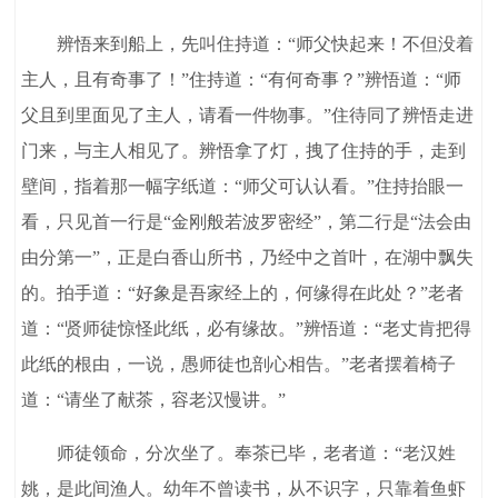
辨悟来到船上，先叫住持道：“师父快起来！不但没着
主人，且有奇事了！”住持道：“有何奇事？”辨悟道：“师
父且到里面见了主人，请看一件物事。”住待同了辨悟走进
门来，与主人相见了。辨悟拿了灯，拽了住持的手，走到
壁间，指着那一幅字纸道：“师父可认认看。”住持抬眼一
看，只见首一行是“金刚般若波罗密经”，第二行是“法会由
由分第一”，正是白香山所书，乃经中之首叶，在湖中飘失
的。拍手道：“好象是吾家经上的，何缘得在此处？”老者
道：“贤师徒惊怪此纸，必有缘故。”辨悟道：“老丈肯把得
此纸的根由，一说，愚师徒也剖心相告。”老者摆着椅子
道：“请坐了献茶，容老汉慢讲。”
师徒领命，分次坐了。奉茶已毕，老者道：“老汉姓
姚，是此间渔人。幼年不曾读书，从不识字，只靠着鱼虾