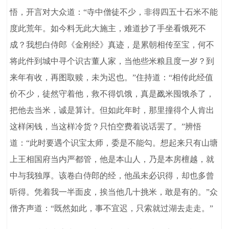
悟，开言对大众道：“寺中僧徒不少，非得四五十石米不能
度此荒年。如今料无此大施主，难道抄了手坐看饿死不
成？我想白侍郎《金刚经》真迹，是累朝相传至宝，何不
将此件到城中寻个识古董人家，当他些米粮且度一岁？到
来年有收，再图取赎，未为迟也。”住持道：“相传此经值
价不少，徒然守着他，救不得饥饿，真是戤米囤饿杀了，
把他去当米，诚是算计。但如此年时，那里撞得个人肯出
这样闲钱，当这样冷货？只怕空费着说话罢了。”辨悟
道：“此时要遇个识宝太师，委是不能勾。想起来只有山塘
上王相国府当内严都管，他是本山人，乃是本房檀越，就
中与我独厚。该卷白侍郎的经，他虽未必识得，却也多曾
听得。凭着我一半面皮，挨当他几十挑米，敢是有的。”众
僧齐声道：“既然如此，事不宜迟，只索就过湖去走走。”