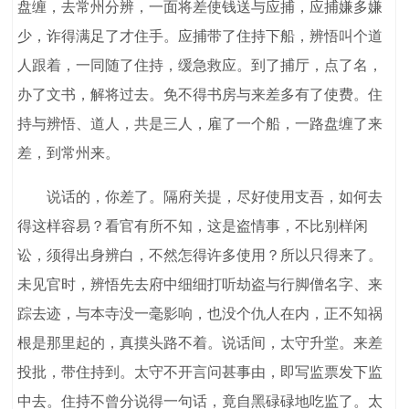
盘缠，去常州分辨，一面将差使钱送与应捕，应捕嫌多嫌
少，诈得满足了才住手。应捕带了住持下船，辨悟叫个道
人跟着，一同随了住持，缓急救应。到了捕厅，点了名，
办了文书，解将过去。免不得书房与来差多有了使费。住
持与辨悟、道人，共是三人，雇了一个船，一路盘缠了来
差，到常州来。
说话的，你差了。隔府关提，尽好使用支吾，如何去
得这样容易？看官有所不知，这是盗情事，不比别样闲
讼，须得出身辨白，不然怎得许多使用？所以只得来了。
未见官时，辨悟先去府中细细打听劫盗与行脚僧名字、来
踪去迹，与本寺没一毫影响，也没个仇人在内，正不知祸
根是那里起的，真摸头路不着。说话间，太守升堂。来差
投批，带住持到。太守不开言问甚事由，即写监票发下监
中去。住持不曾分说得一句话，竟自黑碌碌地吃监了。太