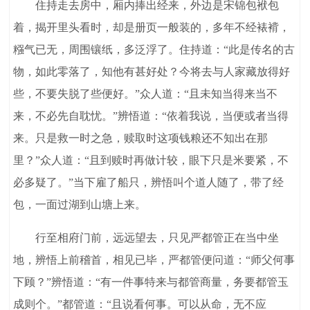
住持走去房中，厢内捧出经来，外边是宋锦包袱包
着，揭开里头看时，却是册页一般装的，多年不经裱褙，
糨气已无，周围镶纸，多泛浮了。住持道：“此是传名的古
物，如此零落了，知他有甚好处？今将去与人家藏放得好
些，不要失脱了些便好。”众人道：“且未知当得来当不
来，不必先自耽忧。”辨悟道：“依着我说，当便或者当得
来。只是救一时之急，赎取时这项钱粮还不知出在那
里？”众人道：“且到赎时再做计较，眼下只是米要紧，不
必多疑了。”当下雇了船只，辨悟叫个道人随了，带了经
包，一面过湖到山塘上来。
行至相府门前，远远望去，只见严都管正在当中坐
地，辨悟上前稽首，相见已毕，严都管便问道：“师父何事
下顾？”辨悟道：“有一件事特来与都管商量，务要都管玉
成则个。”都管道：“且说看何事。可以从命，无不应