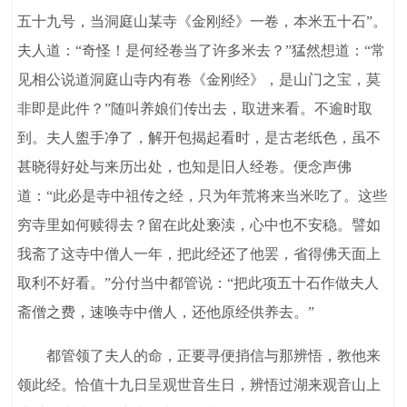
五十九号，当洞庭山某寺《金刚经》一卷，本米五十石”。
夫人道：“奇怪！是何经卷当了许多米去？”猛然想道：“常
见相公说道洞庭山寺内有卷《金刚经》，是山门之宝，莫
非即是此件？”随叫养娘们传出去，取进来看。不逾时取
到。夫人盥手净了，解开包揭起看时，是古老纸色，虽不
甚晓得好处与来历出处，也知是旧人经卷。便念声佛
道：“此必是寺中祖传之经，只为年荒将来当米吃了。这些
穷寺里如何赎得去？留在此处亵渎，心中也不安稳。譬如
我斋了这寺中僧人一年，把此经还了他罢，省得佛天面上
取利不好看。”分付当中都管说：“把此项五十石作做夫人
斋僧之费，速唤寺中僧人，还他原经供养去。”
都管领了夫人的命，正要寻便捎信与那辨悟，教他来
领此经。恰值十九日呈观世音生日，辨悟过湖来观音山上