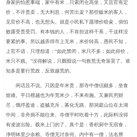
身家的怕惹事端，家中有米，只索闭仓高坐，又且官有定
价，不许贵卖，无大利息，何苦出粜？那些贩米的客人，
见官价不高，也无想头。就是小民私下愿增价暗籴，俱怕
败露受贵受罚。有本钱的人，不肯担这样干系，干这样没
要紧的事。所以越弄得市上无米，米价转高，愚民不知，
上官不谙，只埋怨道：“如此禁闭，米只不多；如此仰价，
米只不贱。”没得解说，只囫囵说一句救荒无奇策罢了。谁
知多是要行荒政，反致越荒的。
闲话且不说。只因是年米贵，那寺中僧侣颇多，坐食
烦难。平日檀越也为年荒米少，不来布施。又兼民穷财
尽，饿殍盈途，盗贼充斥，募化无路。那洞庭山位在太湖
中间，非舟揖不能往来。寺僧平时吃着十方，此际料没得
有凌波出险。载米上门的了。真个是：香积厨中无宿食，
净明钵里少余粮。寺僧无讨奈何。内中有一僧，法名辨