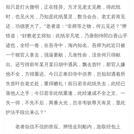
却只是灯火微明，正在怪异。方才见老丈见教，得此纸
时，也见火光，乃知是此纸显灵，数当会合。老丈若肯见
还，功德更大了。”老者道：“非师等之物，何云见还？”辨
悟道：“好教老丈得知：此纸非凡笔，乃唐朝侍郎白香山手
迹也，全经一卷，在吾寺中，海内知名。吾师为此近日被
一个狠官人拿去，强逼要献，几丧性命，没奈何只得献
出。还亏得前年某月某日胡中遇风，飘去首叶，那官人嫌
他不全，方得重还。今日正奉归寺中供养，岂知却遇着所
失首叶在老丈处，重得赡礼！前日若非此纸失去，此经已
落他人之手；今日若非此纸重逢，此经遂成不全之文。一
失一得，不先不后，两番火光，岂非韦驮尊天有灵，显此
护法手段出来么？”
老者似信不信的答应。辨悟走到船内，急取经包上