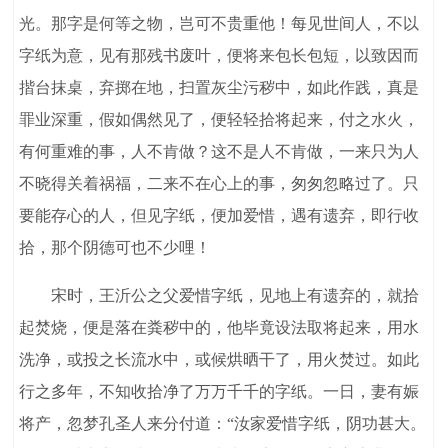
光。那字是何等之物，岂可不贵重他！每见世间人，不以
字纸为意，见有那残书废叶，便将来包长包短，以致因而
揩台抹桌，弃掷在地，扫置灰尘污秽中，如此作践，真是
罪业深重，假如偶然见了，便轻轻拾将起来，付之水火，
有何重难的事，人不肯做？这不是人不肯做，一来只为人
不晓得关着祸福，二来不在心上的事，匆匆忽略过了。只
要能存心的人，但见字纸，便加爱惜，遇有遗弃，即行收
拾，那个阴德可也不少哩！
宋时，王沂公之父爱惜字纸，见地上有遗弃的，就拾
起焚烧，便是落在粪秽中的，他毕竟设法取将起来，用水
洗净，或投之长流水中，或候烘晒干了，用火焚过。如此
行之多年，不知收拾净了万万千千的字纸。一日，妻有娠
将产，忽梦孔圣人来分付道：“汝家爱惜字纸，阴功甚大。