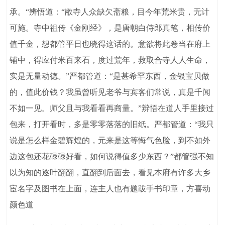
承。“辨悟道：“敝寺人众缺欠斋粮，目今年荒米贵，无计
可施。寺中祖传《金刚经》，是唐朝白侍郎真笔，相传价
值千金，想都管平日也晓得这话的。意欲将此卷当在府上
铺中，得应付米百来石，度过荒年，救取合寺人人生命，
实是无量动德。”严都管道：“是甚希罕东西，金银宝贝做
的，值此价钱？我虽曾听见老爷与宾客们常说，真是千闻
不如一见。师父且与我看看再商量。”辨悟在道人手里接过
包来，打开看时，多是零零落落的旧纸。严都管道：“我只
说是怎么样金碧辉煌的，元来是这等悔气色脸，到不如外
边这包还花碌碌好看，如何说得值多少东西？”都管强不知
以为知的逐叶翻翻，直翻到后面去，看见本府有许多大乡
宦名字及图书在上面，连主人也有题跋手书印章，方喜动
颜色道