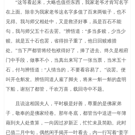
“这等看起来，大略也值些东西，我家老爷才肯写名字
在上面。除非为我家老爷这名字多值了百来两银子，也不
见得。我与师父相处中，又是救济好事，虽是百石不能
勾，我与师父五十石去罢。”辨悟道：“多当多赎，少当少
赎。就是五十石也罢，省得担子重了，他日回赎难措
处。”当下严都管将经包袱得好了，捧了进去。终久是相府
门中手段，做事不小，当真出来写了一张当票，当米五十
石，付与辨悟道：“人情当的，不要看容易了。”说罢。便
叫开仓斛发。辨悟同道人雇了脚夫，将来一斛一斛的盘明
下船，谢别了都管，千欢万喜，载回寺中不题。
且说这相国夫人，平时极是好善，尊重的是佛家弟
子，敬奉的是佛家经卷。那年冬底，都管当中送进一年簿
藉到夫人处查算，一向因过岁新正，忙忙未及简勘。此时
已值二月中旬，偶然闲手揭开一叶看去，内一行写着“姜字