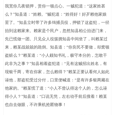
我宽你几夜锁押，赏你一顿点心。一贼犯道：“这家姓甚
么？”知县道：“姓赖。”贼犯道：“姓得好！好歹赖他家娘
罢了。”知县立时带了许多缉捕员役，押锁了这盗犯，一径
抬到这赖家来。赖家是个民户，忽然知县柏公抬进门来，
先已慌做一团。只见众人役簇拥知县中间坐了，叫赖某过
来，赖某战兢兢的跪倒。知县道：“你良民不要做，却窝顿
盗赃么？”赖某道：“小人颇知书礼，极守本分的，怎敢干
此非为之事？”知县相着盗犯道：“见有这贼招出姓名，有
现银千两，寄在你家，怎么赖得？”赖某正要认看何人如此
诬他，那盗犯受过分付，口里便喊道：“是有许多银两藏在
他家的。”赖某慌了道：“小人不曾认得这个人的，怎么诬
得小人？”知县道：“口说无凭，左右动手前后搜着！赖某
也自去做眼，不许乘机抢匿物事！