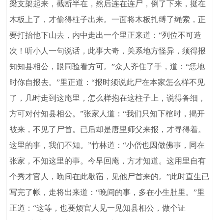
梁支架起来，截断半在，然后连在连尸，倒了下来，挺在
木板上了，才偷得柱子出来。一面将木板扎缚了绳索，正
要打抬他下山去，内中走出一个里正来道：“列位不可造
次！听小人一句说话，此事大奇，关系地方怪异，须得报
知知县相公，眼同验看方可。”众人齐住了手，道：“恁地
时你自报去。”里正道：“报时须说此尸在本家怎么样不见
了，几时走到这庵里，怎么样抱在这柱子上，说得备细，
方可对付知县相公。”张家人道：“我们只知下棺时，揭开
被来，不见了尸首。已后却是唐里师父来报，才寻得着。
这里的事，我们不知。”竹林道：“小僧也因做佛事，同在
张家，不知这里的事。今早回庵，方才知道。这用里自有
个秀才官人，晚间在此歇宿，见他尸首来的。”此时直生已
写完了帐，走将出来道：“晚间的事，多在小生肚里。”里
正道：“这等，也要烦官人见一见知县相公，做个证