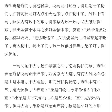
直生走进庵门，竟趋禅室。此时明月如昼，将钥匙开了房
门，在佛前长明灯内点个火起来，点在房中了。到灶下看
时，钵头内有炊下的饭，将来锅内热一热，又去倾瓶倒
罐，寻出些笋干木耳之类好些物事来。笑道：“只可惜没处
得几杯酒吃吃。”把饭吃饱了，又去烧些汤，点些茶起来吃
了，走入房中。掩上了门，展一展被卧停当，息了灯，倒
头便睡。
一时间睡不去，还在翻覆之际，忽听得扣门晌。直生
自念庵僧此时正未归来，邻旁别无人迹，有何人到此？必
是山魑木魅，不去理他。那门外扣得转急，直生本有胆
气，毫无怖畏，大声道：“汝是何物，敢来作怪！”门外
道：“小弟是山下刘念嗣，不是甚么怪。”直生见说出话
来，侧耳去听，果然是刘念嗣声音，原是他相好的旧朋