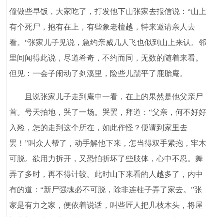
僮做些早饭，大家吃了，打发他下山张家去报信说：“山上
有个死尸，抱有在上，有些象老檀越，特来邀请亲人去
看。“张家儿子见说，急约亲威几人飞也似到山上来认。邻
里间闻得此说，尽道希奇，不约而同，无数的随着来看。
但见：一会子闹动了剡溪里，险些儿踹平了鹿胎庵。
且说张家儿子走到庵中一看，在上的果然是他父亲尸
首。号天拍地，哭了一场。哭罢，拜道：“父亲，何不好好
入殓，怎的走到这个所在，如此作怪？便请到家里去
罢！”叫众人帮了，动手解他下来，怎当得双手紧抱，牢木
可脱。欲用力拆开，又恐怕折坏了些肢体，心中不忍。舞
弄了多时，再不得计较。此时山下来看的人越多了，内中
有的道：“新尸强魂必不可脱，除非连柱子弄了家去。”张
家是有力之家，便依着说话，叫些匠人把几枝木头，将屋