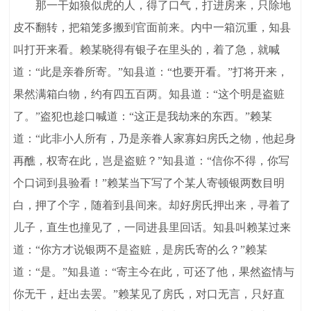
那一干如狼似虎的人，得了口气，打进房来，只除地
皮不翻转，把箱笼多搬到官面前来。内中一箱沉重，知县
叫打开来看。赖某晓得有银子在里头的，着了急，就喊
道：“此是亲眷所寄。”知县道：“也要开看。”打将开来，
果然满箱白物，约有四五百两。知县道：“这个明是盗赃
了。”盗犯也趁口喊道：“这正是我劫来的东西。”赖某
道：“此非小人所有，乃是亲眷人家寡妇房氏之物，他起身
再醮，权寄在此，岂是盗赃？”知县道：“信你不得，你写
个口词到县验看！”赖某当下写了个某人寄顿银两数目明
白，押了个字，随着到县间来。却好房氏押出来，寻着了
儿子，直生也撞见了，一同进县里回话。知县叫赖某过来
道：“你方才说银两不是盗赃，是房氏寄的么？”赖某
道：“是。”知县道：“寄主今在此，可还了他，果然盗情与
你无干，赶出去罢。”赖某见了房氏，对口无言，只好直