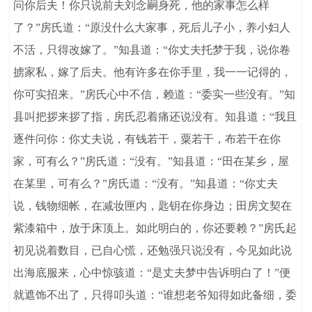
问你后夫！你只说前夫刘念嗣身死，他的家事怎么样
了？”房氏道：“原没什么大家事，死后儿子小，养小妇人
不活，只得改嫁了。”知县道：“你丈夫托梦于我，说你卷
掳家私，嫁了后夫。他有许多在你手里，我一一记得的，
你可实招来。”房氏心中不信，赖道：“委实一些没有。”知
县叫把拶来拶了指，房氏忍着痛还说没有。知县道：“我且
逐件问你：你丈夫说，有钱若干，粟若干，布若干在你
家，可有么？”房氏道：“没有。”知县道：“田在某乡，屋
在某里，可有么？”房氏道：“没有。”知县道：“你丈夫
说，钱物细帐，在减妆匣内，匙钥在你身边；田房文契在
紫漆箱中，放于床顶上。如此明白的，你还要赖？”房氏起
初见说着数目，已自心慌，还勉强只说没有，今见如此说
出海底服来，心中惊骇道：“是丈夫梦中告诉明白了！”便
就遮饰不出了，只得叩头道：“谁想老爷知得如此备细，委