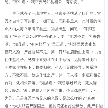
见。”直生道：“我正要见知县相公，有话说。”
里正就齐了一班地方人，张家孝子扶从了扛尸的，宜
秀才自带了写的帐，一拥下山，同到县里来，此时看的何
止人山人海？嚷满了县堂。知县出堂，问道：“何事喧
嚷？”里正同两处地方一齐跪下，道：“地方怪异，将来告
明。”知县道：“有何怪异？”里正道：“剡溪里民家张某，
新死入殓，尸首忽然不见。第二日却在鹿胎山上庵中，抱
住佛堂柱子。见有个直秀才在山中歇宿，见得来时明白。
今本家连在取下，将要归家。小人们见此怪异，关系地
方，不敢不报。故连作怪之尸，并一干人等，多送到相公
台前，凭相公发落。”知县道：“我曾读过野史，死人能
起，唤名尸蹶，也是人世所有之事。今日偶然在此，不足
为异。只是直秀才所见来的光景，是怎么样的？“直生
道：“大人所言尸蹶固是，但其间还有好些缘故。此尸非能