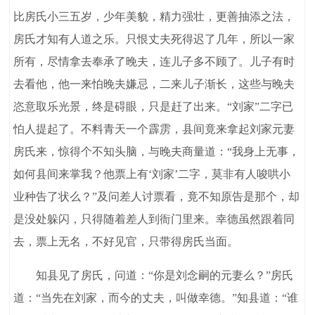
比房氏小三五岁，少年美貌，精力强壮，更善抽添之法，
房氏才知有人道之乐。只恨丈夫死得迟了几年，所以一家
所有，尽情拿去奉承了晚夫，连儿子多不顾了。儿子有时
去看他，他一来怕晚夫嫌忌，二来儿子渐长，这些与晚夫
恣意取乐光景，终是碍眼，只是赶了出来。“刘家”二字已
怕人提起了。不料青天一个霹雳，县间竟来拿起刘家元妻
房氏来，惊得个不知头脑，与晚夫商量道：“我身上无事，
如何县间来掌我？他票上有‘刘家’二字，莫非有人唆哄小
业种告了状么？”及问差人讨票看，竟不知原告是那个，却
是没处躲闪，只得随着差人到衙门里来。幸德虽然跟着同
去，票上无名，不好见官，只带得房氏当面。
知县见了房氏，问道：“你是刘念嗣的元妻么？”房氏
道：“当先在刘家，而今的丈夫，叫做幸德。”知县道：“谁