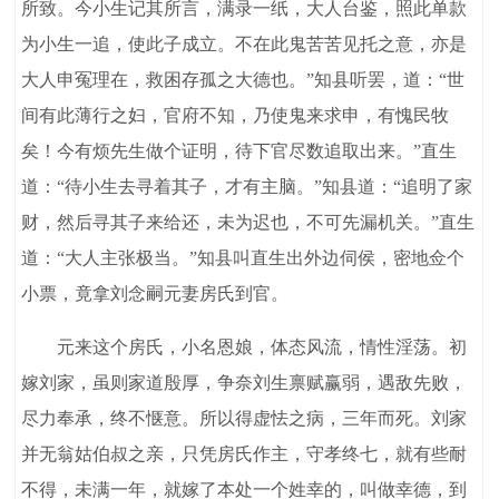
所致。今小生记其所言，满录一纸，大人台鉴，照此单款
为小生一追，使此子成立。不在此鬼苦苦见托之意，亦是
大人申冤理在，救困存孤之大德也。”知县听罢，道：“世
间有此薄行之妇，官府不知，乃使鬼来求申，有愧民牧
矣！今有烦先生做个证明，待下官尽数追取出来。”直生
道：“待小生去寻着其子，才有主脑。”知县道：“追明了家
财，然后寻其子来给还，未为迟也，不可先漏机关。”直生
道：“大人主张极当。”知县叫直生出外边伺侯，密地佥个
小票，竟拿刘念嗣元妻房氏到官。
元来这个房氏，小名恩娘，体态风流，情性淫荡。初
嫁刘家，虽则家道殷厚，争奈刘生禀赋赢弱，遇敌先败，
尽力奉承，终不惬意。所以得虚怯之病，三年而死。刘家
并无翁姑伯叔之亲，只凭房氏作主，守孝终七，就有些耐
不得，未满一年，就嫁了本处一个姓幸的，叫做幸德，到