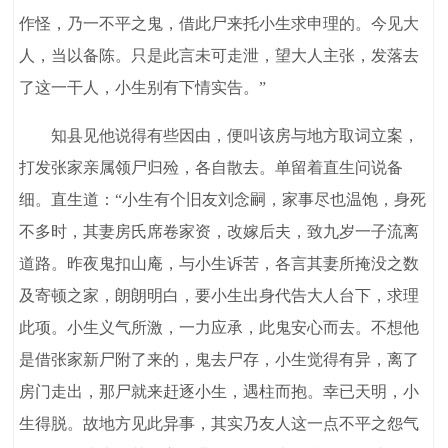
作怪，乃一不平之鬼，借此尸来托小生求申理的。今见大
人，当以备陈。只是此言未可走泄，望大人主张，发落去
了这一干人，小生别有下情实告。”
知县见他说得有些因由，便叫该房与地方取词立案，
打发张家亲属领尸归殓，各自散去。单留着直生问说备
细。直生道：“小生有个旧友刘念嗣，家事尽也温饱，身死
不多时，其妻房氏席卷家资，改嫁后夫，致九岁一子流离
道路。昨夜鬼扣山庵，与小生诉苦，各言其妻所掩没之数
及寄顿之家，朗朗明白，要小生出身代告大人台下，求理
此项。小生义气所激，一力应承，此鬼安心而去。不想他
是借张家新尸附了来的，鬼去尸存，小生觉得有异，离了
房门走出，那尸就来赶逐小生，遇柱而抱。幸已天明，小
生得脱。故地方见此异事，其实乃友人这一点不平之怨气