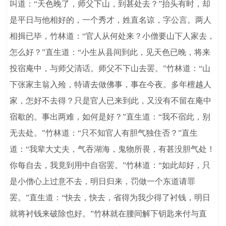
叫道：“天色晚了，师父下山，到甚处去？”抬头有时，却
是平日与他相好的，一个秀才，姓直名谅，字公言。两人
相揖已毕，竹林道：“官人从何处来？小僧要山下人家去，
怎么好？”直生道：“小生从县间到此，见天色已晚，将来
投宿庵中，与师父清话。师父不下山去罢。”竹林道：“山
下张家主翁入殓，特请去做佛事，事在今夜。多年檀越人
家，怎好不去得？只是官人已来到此，又没有不留在庵中
宿歇的。事出两难，如何是好？”直生道：“我不宿此，别
无去处。”竹林道：“只不知官人有胆气独住否？”直生
道：“我辈大丈夫，气吞湖海，鬼物所畏，有甚没胆气处！
你每自去，我竟到用中自宿罢。”竹林道：“如此却好，只
是小僧心上过意不去，明日归来，罚做一个东道请罪
罢。”直生道：“快去，快去，省得为我少得了衬钱，明日
就将衬钱来破除也好。”竹林就在腰间解下钥匙来付与直