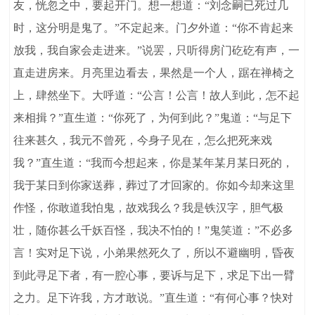
友，恍忽之中，要起开门。想一想道：“刘念嗣已死过几
时，这分明是鬼了。”不定起来。门夕外道：“你不肯起来
放我，我自家会走进来。”说罢，只听得房门矻矻有声，一
直走进房来。月亮里边看去，果然是一个人，踞在禅椅之
上，肆然坐下。大呼道：“公言！公言！故人到此，怎不起
来相揖？”直生道：“你死了，为何到此？”鬼道：“与足下
往来甚久，我元不曾死，今身子见在，怎么把死来戏
我？”直生道：“我而今想起来，你是某年某月某日死的，
我于某日到你家送葬，葬过了才回家的。你如今却来这里
作怪，你敢道我怕鬼，故戏我么？我是铁汉字，胆气极
壮，随你甚么千妖百怪，我决不怕的！”鬼笑道：”不必多
言！实对足下说，小弟果然死久了，所以不避幽明，昏夜
到此寻足下者，有一腔心事，要诉与足下，求足下出一臂
之力。足下许我，方才敢说。”直生道：“有何心事？快对