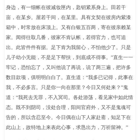
身边，有一细帐在彼减妆匣内，匙钥紧系身上。田若干
亩，在某乡。屋若干间，在某里。具有文契在彼房内紫漆
箱中，时常放在床顶上。又有白银五百两，寄在彼亲赖某
家。闻得往取几番，彼家不肯认帐，若得官力，也可追
出。此皆件件有据。足下肯为我留心，不怕他少了。只是
儿子幼小无能，不是足下帮扶，到底成不得事。”直生一一
牢记，恐怕忘了，又叫他说了再说，说了两三遍，把许多
数目款项，俱明明白白了。直生道：“我多已记得，此事在
我，不必多言。只是你一向在那里？今日又何处来？”鬼
道：“我死去无罪，不入冥司。各处游荡，看见家中如此情
态。既不到阴司，没处合理，阳间官府外，又不是鬼魂可
告的，所以含忍至今。今日偶在山下人家赴斋，知足下在
此山上，故特地上来表此心事，求恳出力，万祈留神。”