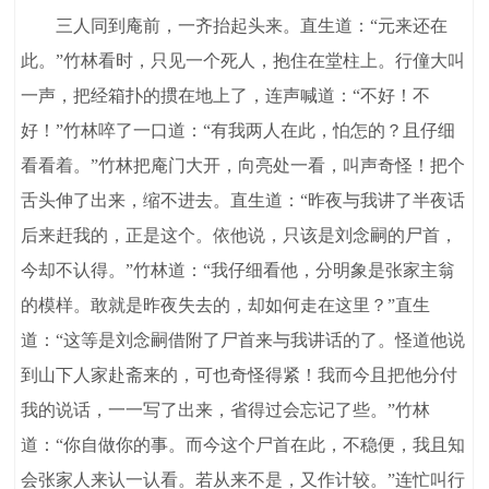
三人同到庵前，一齐抬起头来。直生道：“元来还在
此。”竹林看时，只见一个死人，抱住在堂柱上。行僮大叫
一声，把经箱扑的掼在地上了，连声喊道：“不好！不
好！”竹林啐了一口道：“有我两人在此，怕怎的？且仔细
看看着。”竹林把庵门大开，向亮处一看，叫声奇怪！把个
舌头伸了出来，缩不进去。直生道：“昨夜与我讲了半夜话
后来赶我的，正是这个。依他说，只该是刘念嗣的尸首，
今却不认得。”竹林道：“我仔细看他，分明象是张家主翁
的模样。敢就是昨夜失去的，却如何走在这里？”直生
道：“这等是刘念嗣借附了尸首来与我讲话的了。怪道他说
到山下人家赴斋来的，可也奇怪得紧！我而今且把他分付
我的说话，一一写了出来，省得过会忘记了些。”竹林
道：“你自做你的事。而今这个尸首在此，不稳便，我且知
会张家人来认一认看。若从来不是，又作计较。”连忙叫行