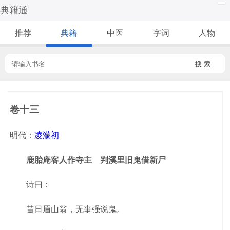
典籍通
推荐
典籍
中医
字词
人物
搜 索
卷十三
明代：
凌濛初
鹿胎庵客人作寺主 判溪里旧鬼借新尸
诗曰：
昔日眉山翁，无事强说鬼。