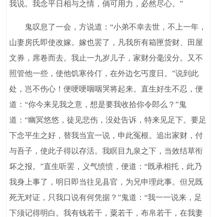
我说。我念平日相与之情，倘可用力，必然尽心。”
鬼叹息了一会，方说道：“小弟不幸去世，不上一年，
山妻房氏即使改嫁。嫁也罢了，凡我所有箱匣货财、田屋
文券，席卷而去。我止一九岁儿子，家财分毫没分。又不
照管他一些，使他饥寒伶仃，在外边乞丐度日。”说到此
处，岂不伤心！便哽哽咽咽哭将起来。直生好生不忍，便
道：“你今来见我之意，想是要我收拾你令郎么？”鬼
道：“幽冥悠悠，徒见悲伤，没处告诉，特来见足下。要足
下念平生之好，替我当宜一说，申此冤根。追出家财，付
与吾子，使此子得以存活。我瞑目九泉之下，当效结草衔
坏之报。”直生听罢，义气愤愤，便道：“既承相托，此乃
我身上事了，明日即当往见县官，为兄申理此事。但兄既
死无对证，只我口说有何凭据？”鬼道：“我一一说来，足
下须记得明白。我有钱若干，粟若干，布帛若干，在我妻