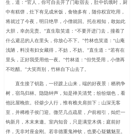
生，道：“官人，你可自去开了门歇宿去，肚中饥饿时，厨
中有糕饼，灶下有见成米饭，食物多有，随你权宜吃用，
将就过了今夜，明日绝早，小僧就回。托在相知，敢如此
大胆，幸勿见责。”直生取笑道：“不要开进门去，撞着了
什么避忌的人在里头，你放心不下。”竹林也笑道：“山庵
浅陋，料没有妇女藏得，不妨，不妨。”直生道：“若有在
里头，正好我受用他一夜。”竹林道：“但凭受用，小僧再
不吃醋。”大笑而别，竹林自下山去了。
直生接了钥匙，一径踱上山来，端的好夜景：栖鸦争
树，宿鸟归林。隐隐钟声，知是禅关清梵；纷纷烟色，看
他比屋晚炊。径僻少人行，惟有樵夫肩担下；山深无客
至，并稀稚子侯门迎。微茫几点疏星，户前相引，灿烂一
钩新月，木末来邀。室内知音，只是满堂木偶；庭前好
伴，无非对座金刚。若非德重鬼神钦，也要心疑魑魅至。