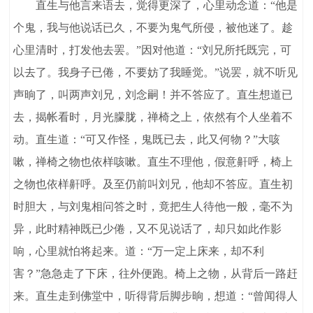
直生与他言来语去，觉得更深了，心里动念道：“他是
个鬼，我与他说话已久，不要为鬼气所侵，被他迷了。趁
心里清时，打发他去罢。”因对他道：“刘兄所托既完，可
以去了。我身子已倦，不要妨了我睡觉。”说罢，就不听见
声晌了，叫两声刘兄，刘念嗣！并不答应了。直生想道已
去，揭帐看时，月光朦胧，禅椅之上，依然有个人坐着不
动。直生道：“可又作怪，鬼既已去，此又何物？”大咳
嗽，禅椅之物也依样咳嗽。直生不理他，假意鼾呼，椅上
之物也依样鼾呼。及至仍前叫刘兄，他却不答应。直生初
时胆大，与刘鬼相问答之时，竟把生人待他一般，毫不为
异，此时精神既已少倦，又不见说话了，却只如此作影
响，心里就怕将起来。道：“万一定上床来，却不利
害？”急急走了下床，往外便跑。椅上之物，从背后一路赶
来。直生走到佛堂中，听得背后脚步晌，想道：“曾闻得人