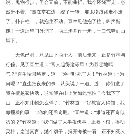
说，鬼物行步，但会直前，不能曲折。我今环绕而走，必
然赶不着。”遂在堂在边，绕了一转。那鬼物跟路走不迭
了，扑在柱上，就抱住不动。直生见他抱了柱，叫声惭
愧！一道烟望门外溜了，两三步并作一步，一口气奔到山
脚下。
天色已明，只见山下两个人，前后走来，正是竹林与
行僮。见了直生道：“官人起得这等早！为甚惩地喘
气？”直生喘息略定，道：“险些吓死了人！”竹林道：“为
何呢？”直生把夜来的事，从头说了一遍。道：“你们撇了
我在檀越家快活，岂知我在山上受如此惊怕？今我下了
山，正不知此物怎么样了。”竹林道：“好教官人得知，我
每撞着的事，比你的还希奇哩。”直生道：“难道还百奇似
我的？”竹林道：“我们做了大半夜佛事，正要下棺，摇动
灵杵，念过真言，抛个颂子，揭开海被一看，正不知死人