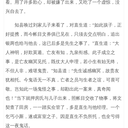
看。用了许多欺心，却被嫌了出来，又吃了一个虚惊，没
兴自去了。
知县唤过刘家儿子来看了，对直生道：“如此孩子，正
好提携，而今帐目文券俱已见在，只须去交点明白，追出
银两也给与他去，这已后多是先生之事了。”直生道：“大
人神明，好欺莫遁。亡友有知，九泉衔感。此子成立之
事，是亡友幽冥见托，既仗大人申理，若小生有始无终，
不但人非，难堪鬼责。”知县道：“先生诚感幽冥，故贵友
犹相托。今鬼语无一不真，亡者之员与生者之谊，可畏可
敬。岂知此一场鬼怪之事，却勘出此一案来，真奇闻
也！”当下就押房氏与儿子出来，照帐目交收了物事，将文
契查了田房，一一踏实佥管了，多是直生与他经理。一个
乞丐小厮，遂成富室之子。因是直生不负所托，也全亏得
这一夜鬼话。