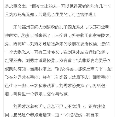
是忠臣义土。”而今世上的人，可以见得死者的能有几个？
只为欺死鬼无知，若是见了显灵的，可也害怕哩！
宋时福州黄闾人刘监税的儿子四九秀才，取郑司业明
仲的女儿为妻，后来死了，三个月，将去葬于郑家先陇之
旁。既掩圹，刘秀才邀请送葬来的亲朋在坟庵饮酒。忽然
一个大蝶飞来，可有三寸乡长，在刘秀才左右盘旋飞舞，
赶逐不去。刘秀才道是怪异，戏言道：“莫非我妻之灵乎？
倘阴间有知，当集我掌上。”刚说得罢，那蝶应声而下，竟
飞在刘秀才右手内。将有一刻光景，然后飞去。细看手内
已生下一卵，坐客多来观看，刘秀才恐失掉了，将纸包
着，叫房里一个养娘，交付与他藏。
刘秀才念着郑氏，叹息不已，不觉泪下。正在凄惶
间，忽见这个养娘走进来，道：“不必悲伤，我自来