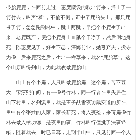
带胎鹿鹿，在面前走过。惠度腰袋内取出箭来，搭上了一
箭射去，叫声“着”，不偏不侧，正中了鹿的头上。那只鹿
带了箭，急急跑到林中，跳上两跳，早把个小鹿生了出
来。老鹿既产，便把小鹿身上血舐个干净了，然后倒地身
死。陈惠度见了，好生不忍，深悔前业，抛弓弃失，投寺
为僧。后来鹿死之后，生出一样草来，就名“鹿胎草”。这
个山原叫得剡山，为此就改做鹿胎山。
山上有个小庵，人只叫做鹿胎庵。这个庵，苦不甚
大。宋淳熙年间，有一僧号竹林，同一行者在里头居住。
山下村里，名剡溪里，就是王子猷雪夜访戴安道的所在。
里中有个张姓的人家，家长新死，将入殡殓，来请庵僧竹
林去做入棺功德。是夜里的事。竹林叫行僮挑了法事经
箱，随着就去。时已日暮，走到半山中，只见前面一个人