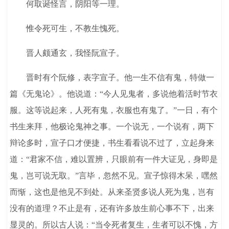
何取诞怪言，阴阳等一理。
惟令死可生，不教生愧死。
晋人颇通玄，我怪阮宣子。
晋时有个阮修，表字宣子。他一生不信有鬼，特做一
篇《无鬼论》。他说道：“今人见鬼者，多说他着活时节衣
服。这等说起来，人死有鬼，衣服也有鬼了。”一日，有个
书生来拜，他极论鬼神之事。一个说无，一个说有，两下
辩论多时，宣子口才便捷，书生看看说不过了，立起身来
道：“君家不信，难以置辨，只眼前有一件大证见，身即是
鬼，岂可说无取。”言毕，忽然不见。宣子惊得木呆，嘿然
而惭，这也是他见不到处。从来圣贤多说人死为鬼，岂有
没有的道理？不止是有，还有许多放生前心事不下，出来
显灵的。所以古人说：“当令死者复生，生者可以不愧，方