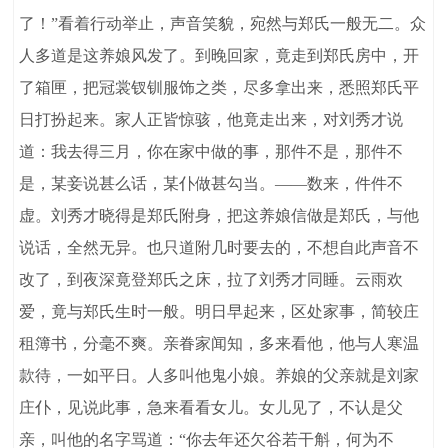
了！”看着行动举止，声音笑貌，宛然与郑氏一般无二。众
人多道是这养娘风发了。到晚回家，竟走到郑氏房中，开
了箱匣，把冠裳钗钏服饰之类，尽多拿出来，悉照郑氏平
日打扮起来。家人正皆惊骇，他竟走出来，对刘秀才说
道：我去得三月，你在家中做的事，那件不是，那件不
是，某妾说甚么话，某仆做甚勾当。——数来，件件不
虚。刘秀才晓得是郑氏附身，把这养娘信做是郑氏，与他
说话，全然无异。也只道附几时要去的，不想自此声音不
改了，到夜深竟登郑氏之床，拉了刘秀才同睡。云雨欢
爱，竟与郑氏生时一般。明日早起来，区处家事，简较庄
租簿书，分毫不爽。亲眷家闻知，多来看他，他与人寒温
款待，一如平日。人多叫他鬼小娘。养娘的父亲就是刘家
庄仆，见说此事，急来看看女儿。女儿见了，不认是父
亲，叫他的名字骂道：“你去年还欠谷若干斛，何为不