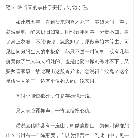
还？”叫当直的掌住了要打，讨饶才住。
如此者五年，直到后来刘秀才死了，养娘大叫一声，
蓦然倒地，醒来仍旧如常。问他五年间事，分毫不知。看
了身上衣服，不胜惭愧，急脱卸了，原做养娘本等去。可
见世间鬼附生人的事极多，然只不过一时间事，没有几年
价竟做了生人与人相处的。也是他阴中撇刘秀才不下，又
要照管家事，故此现出这般奇异来。怎说得个没鬼？这个
是借生人的了，还有个借死人的。说来时：
直叫小胆惊欲死，任是英雄也汗流。
只为满腔冤抑声，一宵鬼括报心仇。
话说会稽嵘县有一座山，叫做鹿胎山。为何叫得鹿胎
山？当时有一个陈惠度，专以射猎营生，到此山中，见一