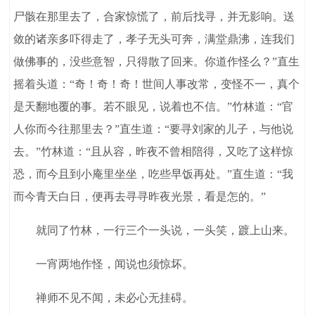
尸骸在那里去了，合家惊慌了，前后找寻，并无影响。送
敛的诸亲多吓得走了，孝子无头可奔，满堂鼎沸，连我们
做佛事的，没些意智，只得散了回来。你道作怪么？”直生
摇着头道：“奇！奇！奇！世间人事改常，变怪不一，真个
是天翻地覆的事。若不眼见，说着也不信。”竹林道：“官
人你而今往那里去？”直生道：“要寻刘家的儿子，与他说
去。”竹林道：“且从容，昨夜不曾相陪得，又吃了这样惊
恐，而今且到小庵里坐坐，吃些早饭再处。”直生道：“我
而今青天白日，便再去寻寻昨夜光景，看是怎的。”
就同了竹林，一行三个一头说，一头笑，踱上山来。
一宵两地作怪，闻说也须惊坏。
禅师不见不闻，未必心无挂碍。