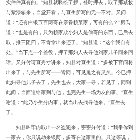
实件件真有的。”知县就唤松了拶，登时押去，取了那减妆
与紫漆箱来，当堂开看，与直生所写的无一不对。又问
道：“还有白银五百两寄在亲眷赖某家，可有的么？”房氏
道：“也是有的，只为赖家欺小妇人是偷寄的东西，已后去
取，推三阻四，不肯拿出来还了。”知县道：“这个我自有
处。”当下点一个差役，押了那妇人去寻他刘家儿子同来回
话。又分付请直秀寸讲来，知县对直生道：“多被下官问将
出来了，与先生所写一一皆同，可见鬼之有灵矣。今已押
此妇寻他儿子去了，先生也去，大家一寻，若见了，同到
此间，当面追给家则与他，也完先生一场为友的事。”直生
谢道：“此乃小生分内事，就当出去找寻他来。”直生去
了。
知县叫牢内取出一名盗犯来，密密分付道：“我带你到
一家去，你只说劫来银两，多寄在这家里的。只这等说，