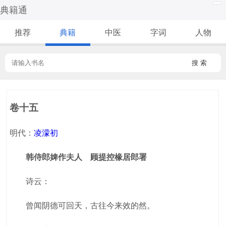
典籍通
推荐
典籍
中医
字词
人物
搜 索
卷十五
明代：
凌濛初
韩侍郎婢作夫人 顾提控椽居郎署
诗云：
曾闻阴德可回天，古往今来效的然。