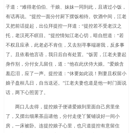
子道：“难得老伯伯、干娘、妹妹一同到此，且请过小饭，
有话再说。”提控一面分付厨下摆饭相待。饮酒中间，江老
又把前话提起，出位拜提控一拜道：“提控若不受老汉之
托，老汉死不瞑目。”提控情知江老心切，暗自想道：“若
不权且应承，此老必不肯住，又去别寻事端谢我，反多事
了。且依着他言语，我日后自有处置。”饭罢，江老夫妻起
身作别，分付女儿留住，道：“他在此伏侍大娘。”爱娘含
羞忍泪，应了一声。提控道：“休要如此说！荆妻且权留小
娘子盘桓几日，自当送还。”江老夫妻也道是他一时门面说
话，两下心照罢了。
两口儿去得，提控娘子便请爱娘到里面自己房里坐
了，又摆出细果茶品请他，分付走使丫鬟铺设好一间小
房，一床被卧。连提控娘子心里，也只道提控有意留住