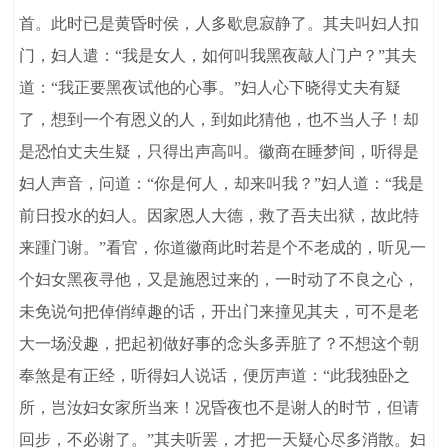
首。此时已是黄昏时侯，人多歇息寂静了。其夫叫妇人扣
门，妇人遣：“我是女人，如何叫我黑夜敲人门户？”其夫
道：“我正要黑夜试他的心事。”妇人心下晓得丈夫有疑
了，想到一个有恩义的人，到如此猜他，也不当人子！却
是恐怕丈夫生疑，只得出声高叫。徽商在睡梦间，听得是
妇人声音，问道：“你是何人，却来叫我？”妇人道：“我是
前日投水的妇人。因家恩人大德，救了吾夫出狱，故此特
来踵门谢。”看官，你道徽商此时若是个不老成的，听见一
个妇女黑夜寻他，又是施恩过来的，一时动了不良之心，
未免说句把倬俏绰趣的话，开出门来撞见其夫，可不是老
大一场没趣，把起初做好事的念头多弄脏了？不想这个朝
奉煞是有正经，听得妇人说话，便厉声道：“此我独卧之
所，岂汝妇女家所当来！况昏夜也不是谢人的时节，但请
回步，不必谢了。”其夫听罢，才把一天疑心尽多消散。妇