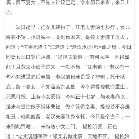
底，留下妻女，不知人计议已定，拿本历日来看，来日上
吉。
次日起早，把女儿装扮了，江老夫妻两个步行，女儿
乘着小轿，抬进城中，竟到顾家来。提控夫妻接了进去，
问道：“何事光降？”江老道：“老汉承提控活命之恩，今日
同妻女三口登门拜谢。”提控夫妻道：“有何大事，直得如
此！且劳烦小娘子过来，一发不当。”江老道：“老汉有一
句不知进退的话奉告：老汉前日若是受了非刑，死于狱
底，留下妻女，不知流落到甚处。今幸得提控救命重生，
无恩可报。止有小女爱娘，今年正十七岁，与老妻商议，
送来与提控娘子铺床叠被，做个箕帚之妻。提控若不弃嫌
粗丑，就此俯留，老汉夫妻终身有托。今日是个吉日，一
来到此拜谢，二来特送小女上门。”提控听罢，正色
道：“老丈说哪里话！顾某若做此事，天地不容。”提控娘