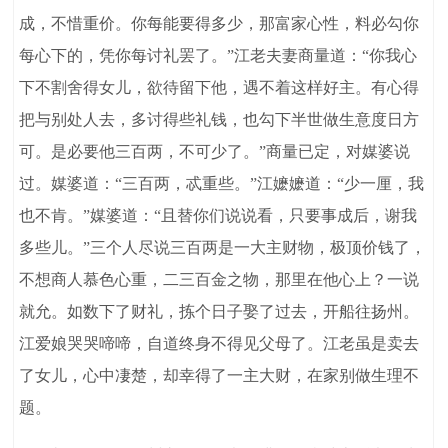
成，不惜重价。你每能要得多少，那富家心性，料必勾你
每心下的，凭你每讨礼罢了。”江老夫妻商量道：“你我心
下不割舍得女儿，欲待留下他，遇不着这样好主。有心得
把与别处人去，多讨得些礼钱，也勾下半世做生意度日方
可。是必要他三百两，不可少了。”商量已定，对媒婆说
过。媒婆道：“三百两，忒重些。”江嬷嬷道：“少一厘，我
也不肯。”媒婆道：“且替你们说说看，只要事成后，谢我
多些儿。”三个人尽说三百两是一大主财物，极顶价钱了，
不想商人慕色心重，二三百金之物，那里在他心上？一说
就允。如数下了财礼，拣个日子娶了过去，开船往扬州。
江爱娘哭哭啼啼，自道终身不得见父母了。江老虽是卖去
了女儿，心中凄楚，却幸得了一主大财，在家别做生理不
题。