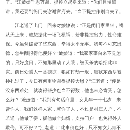
了。”江嬷嬷千恩万谢。提控立起身来道：“你们且慢细
讲，我还要到衙门去谢谢官府去。”当下提控作别自去了。
江老送了出门，回来对嬷嬷说：“正是闭门家里坐，祸
从天上来，谁想据此一场飞横祸，若非提控出力，性命难
保。今虽然破费了些东西，幸得太平无事。我每不可忘恩
德，怎生酬报得他便好？”嬷嬷道：“我家家事向来不见怎
的，只好度日，不知那里动了人眼，被天杀的暗招此非
灾。前日众捕人一番掳掠，狼如打劫一般，细软东西尽被
抄扎过了，今日有何重物谢得提控大恩？”江老道：“便是
没东西难处，就凑得些少也当不得数，他也未必肯受，怎
么好？”嬷嬷道：“我到有句话商量，女儿年一十七岁，未
曾许人。我们这样人家，就许了人，不过是村庄人户，不
若送与他做了妾，扳他做个妇婿，支持门户，也免得外人
欺侮。可不好？”江老道：“此事倒也好，只不知女儿肯不