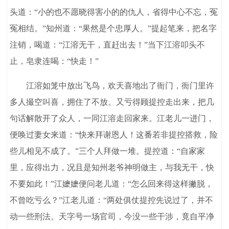
头道：“小的也不愿晓得害小的的仇人，省得中心不忘，冤
冤相结。”知州道：“果然是个忠厚人。”提起笔来，把名字
注销，喝道：“江溶无干，直赶出去！”当下江溶叩头不
止，皂隶连喝：“快走！”
江溶如笼中放出飞鸟，欢天喜地出了衙门，衙门里许
多人撮空叫喜，拥住了不放。又亏得顾提控走出来，把几
句话解散开了众人，一同江溶走回家来。江老儿一进门，
便唤过妻女来道：“快来拜谢恩人！这番若非提控搭救，险
些儿相见不成了。”三个人拜做一堆。提控道：“自家家
里，应得出力，况且是知州老爷神明做主，与我无干，快
不要如此！”江嬷嬷便问老儿道：“怎么回来得这样撇脱，
不曾吃亏么？”江老儿道：“两处俱仗提控先说过了，并不
动一些刑法。天字号一场官司，今没一些干涉，竟自平净