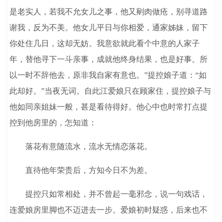
是老实人，若我不允女儿之事，他又剜肉做疮，别寻道路
谢我，反为不美。他女儿平日与你相爱，通家姊妹，留下
你处住几日，这却无妨。我意欲就此看个中意的人家子
年，替他寻下一斗亲事，成就他终身结果，也是好事。所
以一时不辞他去，原非我自家有意也。”提控娘子道：“如
此却好。”当夜无词。自此江爱娘只在顾家住，提控娘子与
他如同亲姐妹一般，甚是看待得好。他心中也时常打点提
控到他房里的，怎知道：
落花有意随流水，流水无情恋落花。
直待他年荣贵后，方知今日不为差。
提控只如常相处，并不曾起一毫邪念，说一句戏话，
连爱娘房里脚也不迈进去一步。爱娘初时疑惑，后来也不