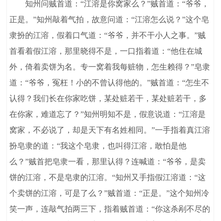
知州问贼首道：“江溶是你窝家么？”贼首道：“爷爷，
正是。”知州敲着气拍，故意问道：“江溶怎么说？”这个皂
隶扮的江溶，假着口气道：“爷爷，并不干小人之事。”贼
首看着假江溶，那里晓得不是，一口指着道：“他住在城
外，倚着卖饼为名。专一窝着我每赃物，怎生赖得？”皂隶
道：“爷爷，冤枉！小的不曾认得他的。”贼首道：“怎生不
认得？我们长在你家吃饼，某处赃若干，某处赃若干，多
在你家，难道忘了？”知州明知不是，假意说道：“江溶是
窝家，不必说了，却是天下有名姓相同。”一手指着真江溶
扮皂隶的道：“我这个皂隶，也叫得江溶，敢怕是他
么？”贼首把皂隶一看，那里认得？连喊道：“爷爷，是卖
饼的江溶，不是皂隶的江溶。“知州又手指假江溶道：“这
个卖饼的江溶，可是了么？”贼首道：“正是。”这个知州冷
笑一声，连敲气拍两三下，指着贼首道：“你这杀剐不尽的