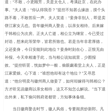
道：“不敢，小吏顾芳，关是太仓人，考满赴京，在此办
事。”夫人道：“你认得我否？”提控不知甚么缘故，摸个头
路不着，不敢答应一声。夫人笑道：“妾身非别人，即是卖
饼江家女儿也。昔年徽州商人娶去，以亲女相待。后来嫁
于韩相公为次房。正夫人亡逝，相公立为继室，今已受过
封诰，想来此等荣华，皆君所致也。若是当年非君厚德，
义还妾身，今日安能到此地位？妾身时刻在心，正恨无由
补报。今天幸相逢于此，当与相公说知就里，少图报
效。”提控听罢，恍如梦中一般，偷眼觑着堂上夫人，正是
江家爱娘。心下道：“谁想他却有这个地位？”又寻思
道：“他分明卖与徽州商人做妾了，如何却嫁得与韩相公？
方才听见说徽商以亲女相待，这又不知怎么解说。”当下退
出外来，私下偷问韩府老都管，方知事体备细。
当日徽商娶去时节，徽人风俗，专要闹房炒新郎。凡