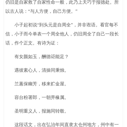
仍旧是自家救了自家性命一般，此乃上天巧于报德处。所
以古人说：“与人方便，自己方便。”
小子起初说“到头元是自周全”，并非诳语。看官每不
信，小子而今单表一个周全他人，仍旧周全了自己一段长
话，作个正文。有诗为证：
有女颜如玉，酬德讵能足？
遇彼素心人，清操同秉烛。
兰蕙保幽芳，移来贮金屋。
容台粉署郎，一朝畀椽属。
圣明重义人，报施同转毂。
这段话文，出在弘治年间直隶太仓州地方，州中有一