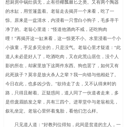
想厨房中锅灶俱无，止有些椰瓢棘匕之类。又有两个陶器
的水缸，用笠篷盖着。老翁走去揭开一个来看，吃了一
惊。原来是一盆清水，内浸着一只雪白小狗子，毛多寻干
净了的。老翁心里道：“怪道他酒肉不戒，还吃狗肉
哩！”再揭开这一缸来看，这一惊更不小。水里浸着一个小
小孩童，手足多完全的，只是没气。老翁心里才疑道：“此
道人未必是好人了，吃酒吃肉，又在此荒山居住，没个人
影的所在，却家里放下这两件东西。狗也罢了，如何又有
此死孩子？莫非是放火杀人之辈？我一向错与他相处了。
今日在此，也多凶少告。”欲待走了去，又不认得来时的
路，只得且耐着。正疑惑间，道人同了一伙道者走来，多
是些庞眉皓发之辈，共有三四个。进草堂中与老翁相见，
叙礼坐定。老翁心里怀着鬼胎，看他们怎么样。
只见道人道：“好教列位得知，此间是贫道的主人，一