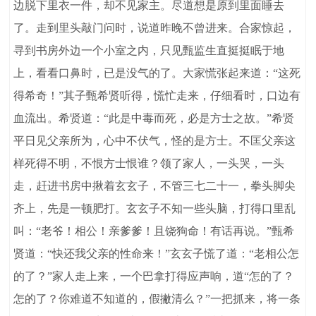
边脱下里衣一件，却不见家主。尽道想是原到里面睡去
了。走到里头敲门问时，说道昨晚不曾进来。合家惊起，
寻到书房外边一个小室之内，只见甄监生直挺挺眠于地
上，看看口鼻时，已是没气的了。大家慌张起来道：“这死
得希奇！”其子甄希贤听得，慌忙走来，仔细看时，口边有
血流出。希贤道：“此是中毒而死，必是方士之故。”希贤
平日见父亲所为，心中不伏气，怪的是方士。不匡父亲这
样死得不明，不恨方士恨谁？领了家人，一头哭，一头
走，赶进书房中揪着玄玄子，不管三七二十一，拳头脚尖
齐上，先是一顿肥打。玄玄子不知一些头脑，打得口里乱
叫：“老爷！相公！亲爹爹！且饶狗命！有话再说。”甄希
贤道：“快还我父亲的性命来！”玄玄子慌了道：“老相公怎
的了？”家人走上来，一个巴拿打得应声响，道“怎的了？
怎的了？你难道不知道的，假撇清么？”一把抓来，将一条