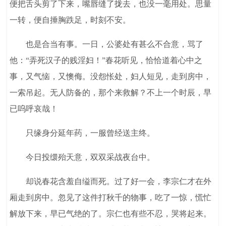
便把舌头剪了下来，嘴唇缝了拢去，也没一毫用处。思量
一转，便自捶胸跌足，时刻不安。
也是合当有事。一日，公婆处有甚么不合意，骂了
他：“弄死汉子的贱淫妇！”春花听见，恰恰道着心中之
事，又气恼，又懊侮。没怨怅处，妇人短见，走到房中，
一索吊起。无人防备的，那个来救解？不上一个时辰，早
已呜呼哀哉！
只缘身分延年药，一服曾经送主终。
今日投缳殆天意，双双采战夜台中。
却说春花含羞自缢而死。过了好一会，李宗仁才在外
厢走到房中。忽见了这件打秋千的物事，吃了一惊，慌忙
解放下来，早已气绝的了。宗仁也有些不忍，哭将起来。