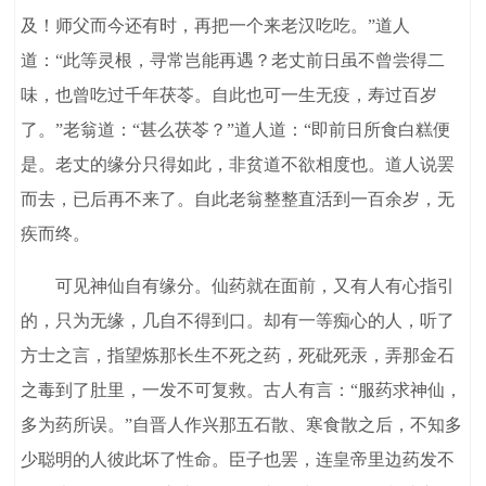
及！师父而今还有时，再把一个来老汉吃吃。”道人
道：“此等灵根，寻常岂能再遇？老丈前日虽不曾尝得二
味，也曾吃过千年茯苓。自此也可一生无疫，寿过百岁
了。”老翁道：“甚么茯苓？”道人道：“即前日所食白糕便
是。老丈的缘分只得如此，非贫道不欲相度也。道人说罢
而去，已后再不来了。自此老翁整整直活到一百余岁，无
疾而终。
可见神仙自有缘分。仙药就在面前，又有人有心指引
的，只为无缘，几自不得到口。却有一等痴心的人，听了
方士之言，指望炼那长生不死之药，死砒死汞，弄那金石
之毒到了肚里，一发不可复救。古人有言：“服药求神仙，
多为药所误。”自晋人作兴那五石散、寒食散之后，不知多
少聪明的人彼此坏了性命。臣子也罢，连皇帝里边药发不