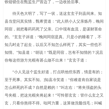
铁链锁住在甄监生尸首边了，一边收拾后事。
待天色大明了，写了一状，送这玄玄子到县间来。知
县当堂问其实情，甄希贤道：“此人哄小人父亲炼丹，晚间
同宿，就把毒药药死了父亲。口中现有血流，是谋财害命
的。”玄玄子诉道：“晚间同宿是真。只是小的睡着了，不
知几时走了起去，以后又不知怎么样死了，其实一些也不
知情。”知县道：“胡说！”既是同宿，岂有不知情的？况且
你每这些游方光棍有甚么做不出来！”玄玄子道：
“小人见这个监生好道，打点哄他些东西，情是有的；
至于死事。其实不知。]知县冷笑道：“你难道肯自家说是
怎么样死的不成？自然是赖的！”叫左右：“将夹强盗的头
号夹棍，把这光棍夹将起来！”可怜那玄玄：管什么玄之又
玄，只看你熬得不得。吆呵力重，这算做洗髓伐毛；叫喊