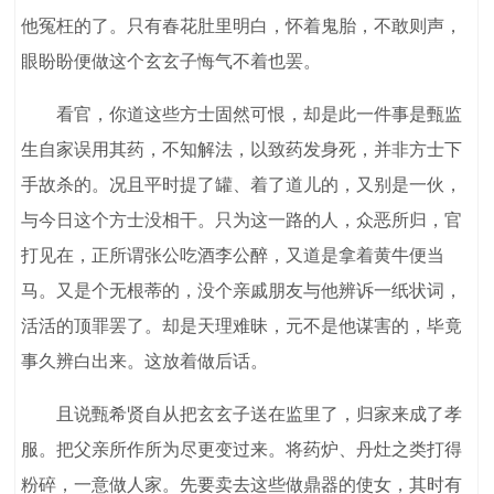
他冤枉的了。只有春花肚里明白，怀着鬼胎，不敢则声，
眼盼盼便做这个玄玄子悔气不着也罢。
看官，你道这些方士固然可恨，却是此一件事是甄监
生自家误用其药，不知解法，以致药发身死，并非方士下
手故杀的。况且平时提了罐、着了道儿的，又别是一伙，
与今日这个方士没相干。只为这一路的人，众恶所归，官
打见在，正所谓张公吃酒李公醉，又道是拿着黄牛便当
马。又是个无根蒂的，没个亲戚朋友与他辨诉一纸状词，
活活的顶罪罢了。却是天理难昧，元不是他谋害的，毕竟
事久辨白出来。这放着做后话。
且说甄希贤自从把玄玄子送在监里了，归家来成了孝
服。把父亲所作所为尽更变过来。将药炉、丹灶之类打得
粉碎，一意做人家。先要卖去这些做鼎器的使女，其时有