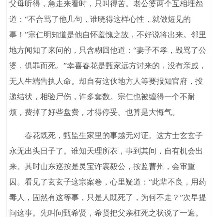
父母听得，急走来看时，只叫得苦。老公婆两个互相埋怨
道：“不合骂了他几句，谁晓得这样心性，就做短见的
事！”宗仁明知道是他自怀羞愧之故，不好说将出来。邻里
地方闻知了来问的，只含糊回他道：“妻子不孝，毁骂了公
婆，俱罪而死。”幸喜春花是甄家远方讨来的，没有亲戚，
无人生端告执人命。却自有这伙地方人等要报知官府，投
递结状，相验尸伤，许多套数。宗仁也被缠得一个不耐
烦，费掉了好些盘费，才得停妥。也算是大悔气。
春花既死，甄监生家里的事越无对证。这方士玄玄子
永无出头日子了。谁知天理所衣，事到其间，自有机会出
来。其时山东巡按是灵宝许襄毅公，按监曹州，会审重
囚。看见了玄玄子这宗案卷，心里疑道：“此辈不良，用药
毒人，固然有这等事，只是人既死了，为何不走？”次早提
问这事。先叫问甄希贤，希贤把父亲枉死之状说了一遍。