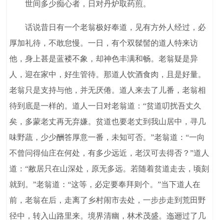
世间多少痴心者，日对丹炉取药煎。
话说昔日有一个老翁极好奉道，见有方外人经过，必
厚加礼待，不敢怠慢。一日，有个双髹髻的道人特来访
他，身上甚是蓝褛不象，却神色丰满和畅。老翁疑是异
人，迎在家中，好生管待。那道人饮酒食肉，且是好量。
老翁只是支持与他，并无厌倦。道人来去了儿番，老翁相
待到底是一样的。道人一日对老翁道：“贫道叨扰吾丈久
矣，多蒙老丈再无弃嫌。贫道也要老丈到我山居中，寻几
味野蔬，少少酬答厚意一番，未知可否。”老翁道：“一向
不曾问得仙庄在何处，有多少远近，老汉可去得否？”道人
道：“敝居只在山深处，原无多远。若随着贫道走去，顷刻
就到。”老翁道：“这等，必定要奉拜则个。”当下道人在
前，老翁在后，走离了乡村闹市去处，一步步走到荒田野
径中，转入山路里来。境界清幽，林术茂盛。迤逦过了几