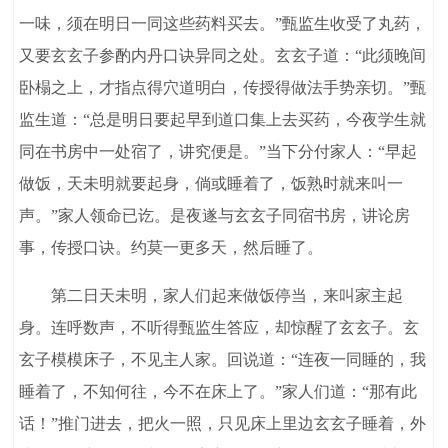
一味，须在明日一同这些药料买去。”甄监生收受了丸药，
又要玄玄子参酌内丹口诀异同之处。玄玄子道：“此须晚间
卧榻之上，才指点得穴道明白，传授得做法手势亲切。”甄
监生道：“总是明日要起早到道口集上去买药，今夜学生就
同在书房中一处宿了，讲究便是。”当下分付家人：“早起
做饭，天未明就要起身，倘或睡着了，饭熟时就来叫一
声。”家人领命已讫。是夜遂与玄玄子同宿书房，讲论房
事，传授口诀。约莫一更多天，然后睡了。
第二日天未明，家人们起来做饭停当，来叫家主起
身。连呼数声，不听得甄监生答应，却惊醒了玄玄子。玄
玄子模模床子，不见主人家。回说道：“连夜一同睡的，我
睡着了，不知何往，今不在床上了。”家人们道：“那有此
话！”推门进去，把火一照，只见床上里边玄玄子睡着，外