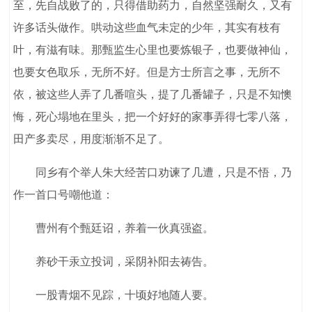
至，先自战败了的，只得借助药力，自然坚强耐久，又有
许多话头做作。哄动这些血气未定的少年，其实有枝有
叶，有滋有味。那甄监生心里也要炼银子，也要做神仙，
也要女色取乐，无所不好。但是方士所言之事，无所不
依，被这些人弄了几番喧头，提了几番罐子，只是不知懊
悔，死心塌地在里头，把一个好好的家事弄得七零八落，
田产多卖尽，用度渐渐不足了。
同乡有个举人朱大经苦口劝谏了几遭，只是不悟，乃
作一首口号嘲他道：
曹州有个甄廷诏，养着一伙真强盗。
养砂干汞立投词，采阴补阳去祷告。
一股青烟不见踪，十顷好地随人要。