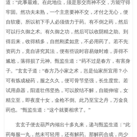
道：“此事最难。在此地位，须是形交而神不交，方能守得
牢固。然功夫未熟，一个主意要神不交，才付之无心，便
自软瘘。所以初下手人必须借力于药。有不倒之药，然后
可以行久御之术。有久御之功，然后可以收阴精之助。到
得后来，收得精多，自然刚柔如意，不必用药了。若不先
资药力，竟自讲究其法，便有些说时容易做时难，弄得不
尴尬，落得损了元神。甄监生道：“药不过是春方，有害身
子。”玄玄子道：“春方乃小家之术，岂是仙家所宜用？小
可有炼成秘药，服之久久，便可骨节坚强，长生度世。若
试用鼎器，阳道壮伟坚热，可以胶结不解，自能伸缩，女
精立至，即夜度十女，金枪不倒。此乃至宝之丹，万金良
药也。”甄监生道：“这个就要相求了。”
玄玄子便去葫芦内倾出十多丸来，递与甄监生道：“此
药每服一丸，然未可轻用，还有解药。那解药合成，尚少