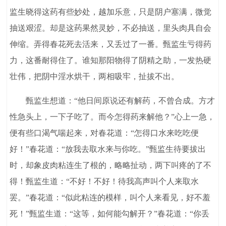
监生晓得这药有些妙处，越加乐意，只是阴户塞满，微觉
抽送艰涩。却是这药果然灵妙，不必抽送，里头肉具自会
伸缩。弄得春花死去活来，又丢过了一番。甄监生亏得药
力，这番耐得住了。谁知那阳物得了阴精之助，一发热硬
壮伟，把阴中淫水烘干，两相吸牢，扯拔不出。
甄监生想道：“他日间原说还有解药，不曾合成。方才
性急头上，一下子吃了。而今怎得药来解他？”心上一急，
便有些口渴气喘起来，对春花道：“怎得口水来吃吃便
好！”春花道：“放我去取水来与你吃。”甄监生待要拔出
时，却象皮肉粘连生了根的，略略扯动，两下叫疼的了不
得！甄监生道：“不好！不好！待我高声叫个人来取水
罢。”春花道：“似此粘连的模样，叫个人来看见，好不羞
死！”甄监生道：“这等，如何能勾解开？”春花道：“你丢