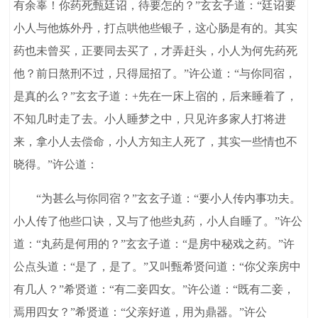
有余辜！你药死甄廷诏，待要怎的？”玄玄子道：“廷诏要
小人与他炼外丹，打点哄他些银子，这心肠是有的。其实
药也未曾买，正要同去买了，才弄赶头，小人为何先药死
他？前日熬刑不过，只得屈招了。”许公道：“与你同宿，
是真的么？”玄玄子道：+先在一床上宿的，后来睡着了，
不知几时走了去。小人睡梦之中，只见许多家人打将进
来，拿小人去偿命，小人方知主人死了，其实一些情也不
晓得。”许公道：
“为甚么与你同宿？”玄玄子道：“要小人传内事功夫。
小人传了他些口诀，又与了他些丸药，小人自睡了。”许公
道：“丸药是何用的？”玄玄子道：“是房中秘戏之药。”许
公点头道：“是了，是了。”又叫甄希贤问道：“你父亲房中
有几人？”希贤道：“有二妾四女。”许公道：“既有二妾，
焉用四女？”希贤道：“父亲好道，用为鼎器。”许公