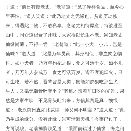
手道：“前日有慢老丈。”老翁道：“见了异样食品，至今心
里害怕。”道人笑道：“此乃老丈之无缘也。贫道历劫修
来，得遇此二物，不敢私享。念老丈相待厚意，特欲邀至
山中，同众道侣食了此味，大家得以长生不老。岂知老丈
仙缘尚薄，不得一尝！”老翁道：“此一小犬、小儿，岂是
仙味？”道人道：“此是万年灵药，其形相似，非血肉之物
也。如小犬者，乃万年枸杞之根，食之可活千岁。如小儿
者，乃万年人参成形，食之可活万岁。皆不宜犯烟火，只
可生吃。若不然，吾辈皆是人类，岂能如虎狼吃那生犬、
生人，又毫无骸骨吐弃乎？”老翁才想着前日吃的光景，果
然是大家生啖，不见骨头吐出来，方信其言是真，懊恨
道：+老汉前日直如此蒙懂，师父何不明言？”道人道：“此
乃生成的缘分。没有此缘，岂可泄漏天机？今事已过了，
方可说破。老翁捶胸跌足道：“眼面前错过了仙缘，悔之何