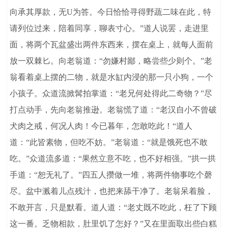
向承其厚款，无U为答。今日恰恰寻得野蔬二味在此，特
请列位过来，陪着同享，聊表寸心。”道人说罢，走进里
面，将两个瓦盆盛出两件东西来，摆在桌上，就每人面前
放一双棘匕。向老翁道：“勿嫌村鄙，略尝些少则个。”老
翁看着桌上摆的二物，就是水缸内浸的那一只小狗，一个
小孩子。众道流掀髯拍掌道：“老兄何处得此二奇物？”尽
打点动手，先向老翁推逊。老翁慌了道：“老汉自小不曾破
犬肉之戒，何况人肉！今已暮年，怎敢吃此！“道人
道：“此皆素物，但吃不妨。”老翁道：“就是饿死也不敢
吃。”众道流多道：“果然立意不吃，也不好相强。”拱一拱
手道：“恕无礼了。”四五人攒做一堆，将两件物事吃个磬
尽。盆中溅着儿点残汁，也把来舔干净了。老翁呆着脸，
不敢开言，只是默看。道人道：“老丈既不吃此，枉了下顾
这一番。乏物相款，肚里饥了怎好？”又在里面取出些白糕