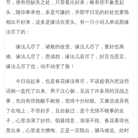
节，便有些缺失之处，只管看出好来；略有些不象意起
头，随你奉承他，多是可嫌的，并那平日见的好处也要拣
相出不好来，这多是缘法在里头。有一只小词儿单说那缘
法尽了的：
缘法儿尽了，诸般的改变。缘法儿尽了，要好也再
难。缘法儿尽了，恩成怨，缘法儿若尽了，好言当恶言。
缘法儿尽了也，动不动变了脸！
今日说起来，也是春花缘法将尽，不该趁酒兴把这些
话柄一盘托了出来。男子汉心肠，见说了许多用药淫战之
事，先自有些捻酸不耐烦，觉得十分轻贱。又兼说道弄死
了在地上，不管好歹，且自躲过，是个无情不晓事的女
子，心里淡薄了好些。朝暮情意，渐渐不投。春花看得光
景出来，心里老大懊悔。正是一言既出，驷马难追。此时