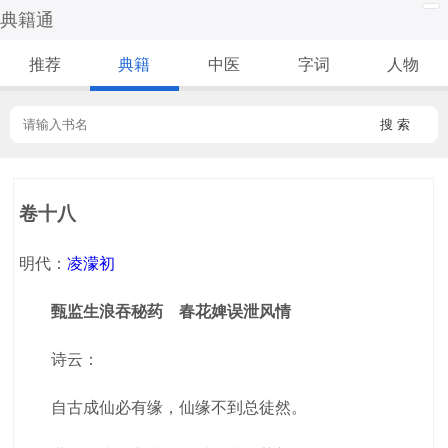
典籍通
推荐
典籍
中医
字词
人物
搜 索
卷十八
明代：
凌濛初
甄监生浪吞秘药 春花婢误泄风情
诗云：
自古成仙必有缘，仙缘不到总徒然。