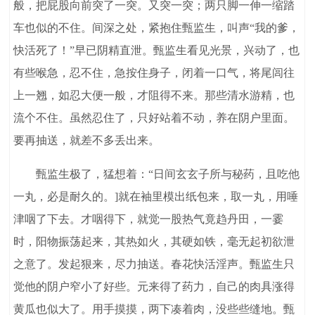
般，把屁股向前突了一突。又突一突；两只脚一伸一缩踏
车也似的不住。间深之处，紧抱住甄监生，叫声“我的爹，
快活死了！”早已阴精直泄。甄监生看见光景，兴动了，也
有些喉急，忍不住，急按住身子，闭着一口气，将尾闾往
上一翘，如忍大便一般，才阻得不来。那些清水游精，也
流个不住。虽然忍住了，只好站着不动，养在阴户里面。
要再抽送，就差不多丢出来。
甄监生极了，猛想着：“日间玄玄子所与秘药，且吃他
一丸，必是耐久的。]就在袖里模出纸包来，取一丸，用唾
津咽了下去。才咽得下，就觉一股热气竟趋丹田，一霎
时，阳物振荡起来，其热如火，其硬如铁，毫无起初欲泄
之意了。发起狠来，尽力抽送。春花快活淫声。甄监生只
觉他的阴户窄小了好些。元来得了药力，自己的肉具涨得
黄瓜也似大了。用手摸摸，两下凑着肉，没些些缝地。甄