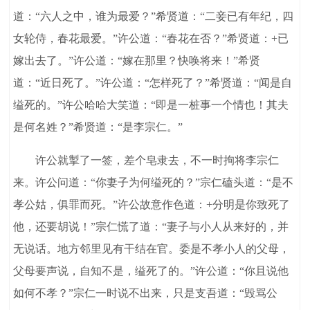
道：“六人之中，谁为最爱？”希贤道：“二妾已有年纪，四
女轮侍，春花最爱。”许公道：“春花在否？”希贤道：+已
嫁出去了。”许公道：“嫁在那里？快唤将来！”希贤
道：“近日死了。”许公道：“怎样死了？”希贤道：“闻是自
缢死的。”许公哈哈大笑道：“即是一桩事一个情也！其夫
是何名姓？”希贤道：“是李宗仁。”
许公就掣了一签，差个皂隶去，不一时拘将李宗仁
来。许公问道：“你妻子为何缢死的？”宗仁磕头道：“是不
孝公姑，俱罪而死。”许公故意作色道：+分明是你致死了
他，还要胡说！”宗仁慌了道：“妻子与小人从来好的，并
无说话。地方邻里见有干结在官。委是不孝小人的父母，
父母要声说，自知不是，缢死了的。”许公道：“你且说他
如何不孝？”宗仁一时说不出来，只是支吾道：“毁骂公