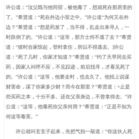
许公道：“汝父既与他同宿，被他毒了，想就死在那房里的
了。”希贤道：“死在外边小室之中。”许公道“为何又在外
边？”希贤道：“想是药发了，当不得，乱走出来寻人，一
时跌倒了的。”许公道：“这等，那方士何不逃了去？”希贤
道：“彼时合家惊起，登时拿住，所以不得逃去。]许公
道：“死了几时，你家才知道？”希贤道：“约了天早同去买
药，因家人叫呼不应，不见踪迹，前后找寻，才看见死了
的。”许公道：“这等，他要走时，也去久了。他招上说谋
财害命，谋了你家多少财？而今在那里？”希贤道：+止是
些买药之本，十分不多。还在父亲身边，不曾拿得去。”许
公道：“这等，他毒死你父亲何用？”希贤道：“正是不知为
何这等毒害。”
许公就叫玄玄子起来，先把气拍一敲道：“你这伙人死