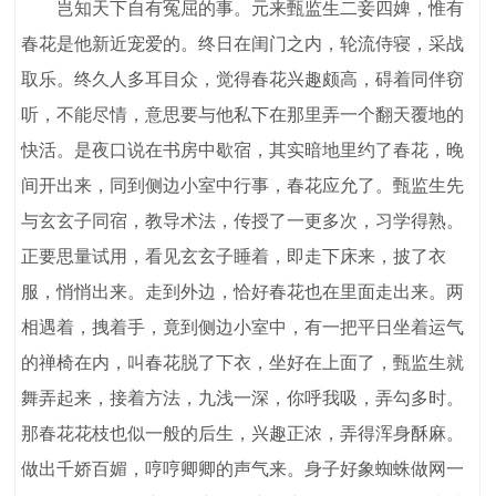
岂知天下自有冤屈的事。元来甄监生二妾四婢，惟有
春花是他新近宠爱的。终日在闺门之内，轮流侍寝，采战
取乐。终久人多耳目众，觉得春花兴趣颇高，碍着同伴窃
听，不能尽情，意思要与他私下在那里弄一个翻天覆地的
快活。是夜口说在书房中歇宿，其实暗地里约了春花，晚
间开出来，同到侧边小室中行事，春花应允了。甄监生先
与玄玄子同宿，教导术法，传授了一更多次，习学得熟。
正要思量试用，看见玄玄子睡着，即走下床来，披了衣
服，悄悄出来。走到外边，恰好春花也在里面走出来。两
相遇着，拽着手，竟到侧边小室中，有一把平日坐着运气
的禅椅在内，叫春花脱了下衣，坐好在上面了，甄监生就
舞弄起来，接着方法，九浅一深，你呼我吸，弄勾多时。
那春花花枝也似一般的后生，兴趣正浓，弄得浑身酥麻。
做出千娇百媚，哼哼卿卿的声气来。身子好象蜘蛛做网一