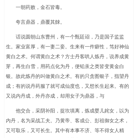
一朝药败，金石皆毒。
夸言鼎器，鼎覆其餗。
话说圆朝山东曹州，有一个甄廷诏，乃是国子监监
生。家业富厚，有一妻二妾。生来有一件癖性，笃好神仙
黄白之术。何谓黄白之术？方士丹客哄人炼丹，说养成黄
芽，再生白雪，用药点化为丹，便铅汞之类皆变黄金白
银。故此炼丹的叫做黄白之术。有的只贪图银子，指望丹
成；有的说丹药服了就可成仙度也，又想长生起来。有的
又说内丹成，外丹亦成，却用女子为鼎器，与
他交合，采阴补阳，捉坎填离，炼成婴儿姹女，以为
内丹，名为采战工夫。乃黄帝、客成公、彭祖御女之术，
又可取乐，又可长生。其中有本事不济、等不得女人精