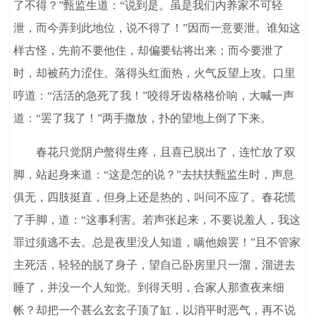
了不得？”甄监生道：“说到是。虽是我们内养家不可轻
泄，而今弄到此地位，说不得了！”因而一意要泄。谁知这
样古怪，先前不要他住，却偏要钻将出来；而今要泄了
时，却被药力涩住。落得头红面热，火气反望上攻。口里
哼道：“活活的急死了我！”咬得牙齿格格价响，大喊一声
道：“罢了我了！”两手撒放，扑的望地上倒了下来。
春花只觉阴户螫得生疼，且喜已脱出了，连忙放了双
脚，站起身来道：“这是怎的说？”去扶扶甄监生时，声息
俱无，四肢挺直，但身上还是热的，叫问不应了。春花慌
了手脚，道：“这事利害。若声张起来，不要说羞人，我这
罪过须逃不去。总是夜里没人知道，瞒他娘罢！”且不管家
主死活，轻轻的脱了身子，望自己卧房里只一溜，溜进去
睡了，并没一个人知觉。到得天明，合家人那查夜来细
帐？却把一个甚么玄玄子顶了缸，以消平时恶气，再不说