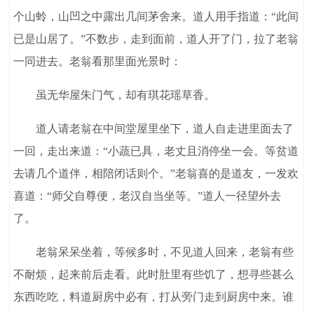
个山蛉，山凹之中露出几间茅舍来。道人用手指道：“此间
已是山居了。”不数步，走到面前，道人开了门，拉了老翁
一同进去。老翁看那里面光景时：
虽无华屋朱门气，却有琪花瑶草香。
道人请老翁在中间堂屋里坐下，道人自走进里面去了
一回，走出来道：“小蔬已具，老丈且消停坐一会。等贫道
去请几个道伴，相陪闭话则个。”老翁喜的是道友，一发欢
喜道：“师父自尊便，老汉自当坐等。”道人一径望外去
了。
老翁呆呆坐着，等候多时，不见道人回来，老翁有些
不耐烦，起来前后走看。此时肚里有些饥了，想寻些甚么
东西吃吃，料道厨房中必有，打从旁门走到厨房中来。谁