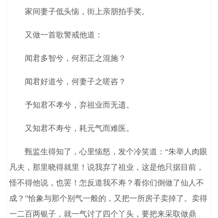
家间妻子低头恼，街上亲朋拍手奖。
又做一首歌警戒他道：
闻君多智兮，何邪正之混施？
闻君好道兮，何妻子之嗟咨？
予知君不孝兮，弃祖业而无遗。
又知君不寿兮，耗元气而难医。
甄监生得知了，心里恼怒，发个冷笑道：“朱举人肉眼
凡夫，那里晓得就里！说我弃了祖业，这是他只据目前，
怪不得他说，也罢！怎反道我不寿？看你们倒做了仙人不
成？”恰象与那个别气一般的，又把一所房子卖掉了。卖得
一二百两银子，就一气讨了四个丫头，要把来采取做鼎