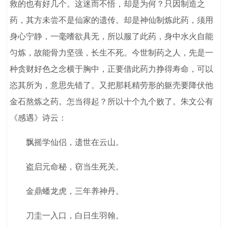
救的也有好几个。这迷而不悟，却是为何？只因制造之
药，其方未尝不是仙家的遗传。却是神仙制炼此药，须用
身心宁静，一毫嗜欲具无，所以服了此药，身中水火自能
匀炼，故能骨力坚强，长生不死。今世制药之人，先是一
种贪财好色之念横于胸中，正要借此药力挣得寿命，可以
恣其所为，意思先错了。又把那耗精劳形的躯壳要降伏他
金石熬炼之药。怎当得起？所以十个九个败了。朱文公有
《感遇》诗云：
飘摇学仙侣，遗世在云山。
盗启元命秘，窃当生死关。
金鼎蟠龙虎，三年养神丹。
刀圭一入口，白日生羽翰。