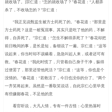
就收场了。]宗仁道：“怎的就收场了？”春花道：“人都弄
杀了，不收场怎的？”宗仁道：
“我正见说甄监生被方士药死了的。”春花道：“那里是
方士药死？这是一桩冤屈事。其实只是吃了他的药，不解
得，自弄死了。”宗仁道：“怎生不解得弄死了？”春花却把
前日晚间的事，是长是短，备细说了一遍。宗仁道：“这等
说起来，你当时却不该瞒着，急急叫起人来，或者还可有
救。”春花道：“我此时慌了，只管着自己身子干净，躲得
过便罢了，那里还管他死活？”宗仁道：“这等，你也是个
没情的。”春花道：“若救活了，今日也没你的分了。”两个
一齐笑将起来。虽然是一番取笑说话，自此宗仁心里毕竟
有些嫌鄙春花，不足他的意
看官听说，大凡人情，专有一件古怪：心里热落时