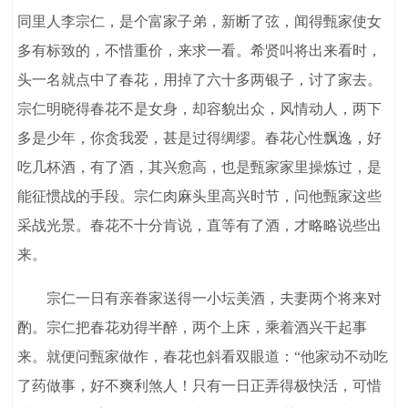
同里人李宗仁，是个富家子弟，新断了弦，闻得甄家使女
多有标致的，不惜重价，来求一看。希贤叫将出来看时，
头一名就点中了春花，用掉了六十多两银子，讨了家去。
宗仁明晓得春花不是女身，却容貌出众，风情动人，两下
多是少年，你贪我爱，甚是过得绸缪。春花心性飘逸，好
吃几杯酒，有了酒，其兴愈高，也是甄家家里操炼过，是
能征惯战的手段。宗仁肉麻头里高兴时节，问他甄家这些
采战光景。春花不十分肯说，直等有了酒，才略略说些出
来。
宗仁一日有亲眷家送得一小坛美酒，夫妻两个将来对
酌。宗仁把春花劝得半醉，两个上床，乘着酒兴干起事
来。就便问甄家做作，春花也斜看双眼道：“他家动不动吃
了药做事，好不爽利煞人！只有一日正弄得极快活，可惜