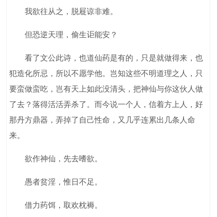
我欲往从之，脱屣谅非难。
但恐逆天理，偷生讵能安？
看了文公此诗，也道仙药是有的，只是就做得来，也
犯造化所忌，所以不愿学他。岂知这些不明道理之人，只
要蛮做蛮吃，岂有天上如此没清头，把神仙与你这伙人做
了去？落得活活弄杀了。而今说一个人，信着方上人，好
那丹方鼎器，弄掉了自己性命，又几乎连累出几条人命
来。
欲作神仙，先去嗜欲。
愚者贫淫，惟日不足。
借力药饵，取欢枕褥。