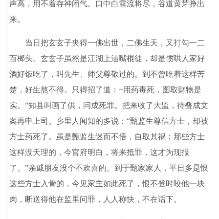
声高，用不着存神闭气。口中白雪流将尽，谷道黄芽挣出
来。
当日把玄玄子夹得一佛出世，二佛生天，又打勾一二
百榔头。玄玄子虽然是江湖上油嘴棍徒，却是惯哄人家好
酒好饭吃了，叫先生、师父尊敬过的。到不曾吃着这样苦
楚，好生熬不得。只得招了道：+用药毒死，图取财物是
实。”知县叫画了供，问成死罪。把来收了大监，待叠成文
案再申上司。乡里人闻知的多说：“甄监生尊信方士，却被
方士药死了。虽是甄监生迷而不悟，自取其祸；那些方士
这样没天理的，今官府明白，将来抵罪，这才为现报
了。”亲戚朋友没个不欢喜的。到于甄家家人，平日多是恨
这些方士入骨的，今见家主如此死了，恨不登时咬他一块
肉，断送得他在监里问罪，人人称快，不在话下。