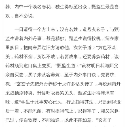
器。内中一个唤名春花，独生得标至出众，甄监生最是喜
欢，自不必说。
一日请得一个方士来，没有名姓，道号玄玄子，与甄
监生讲着内外丹事，甚是精妙。甄监生说得投机，留在家
里多日，把向来弄过旧方请教他。玄玄子道：“方也不甚
美，药材不全，所以不成，若要成事，还要养炼药材，该
药材须到道口集上去买。”甄监生道：“药材明日我与师父
亲自买去，买了来从容养炼，至于内外事口诀，先要求
教。”玄玄子先把外丹养砂干汞许多话头传了，再说到内丹
采战抽添转换、升提呼吸要紧关头。甄监生听得津津有
味，道“学生于此事究心已久，行之颇得其法，只是到得没
后一着，不能忍耐。有时提得气上，忍得牢了，却又兴趣
已过，便自软瘘，不能抽送，以此不能如意。”玄玄子