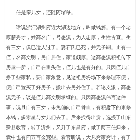
任是亲儿女，还随阿堵移。
话说浙江湖州府近大湖边地方，叫做钱篓。有一个老
廪膳秀才，姓高名广，号愚溪，为人忠厚，生性古直。生
有三女，俱已适人过了。妻石氏已死，并无子嗣。止有一
侄，名高文明，另自居住，家道颇厚。这高愚溪积祖传下
房屋一所，自己在里头住，侄儿也是有分的。只因侄儿自
挣了些家私，要自家象意，见这祖房坍塌下来修理不便，
便自己置买了好房子，搬出去另外住了。若论支派，高愚
溪无子，该是侄儿高文明承继的。只因高愚溪伟言这件
事，况且自有三女，未免偏向自己骨血，有积趱下的束修
本钱，多零星与女儿们去了。后来挨得出贡，选授了山东
费县教官，转了沂州，又升了东昌府，做了两三任归来，
囊中也有四五百金宽些。看官听说，大凡穷家穷计，有了