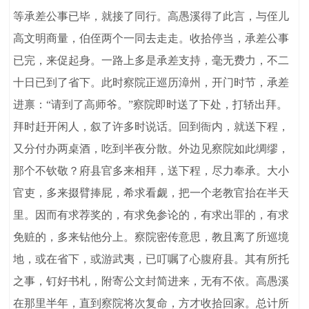
等承差公事已毕，就接了同行。高愚溪得了此言，与侄儿
高文明商量，伯侄两个一同去走走。收拾停当，承差公事
已完，来促起身。一路上多是承差支持，毫无费力，不二
十日已到了省下。此时察院正巡历漳州，开门时节，承差
进禀：“请到了高师爷。”察院即时送了下处，打轿出拜。
拜时赶开闲人，叙了许多时说话。回到衙内，就送下程，
又分付办两桌酒，吃到半夜分散。外边见察院如此绸缪，
那个不钦敬？府县官多来相拜，送下程，尽力奉承。大小
官吏，多来掇臂捧屁，希求看觑，把一个老教官抬在半天
里。因而有求荐奖的，有求免参论的，有求出罪的，有求
免赃的，多来钻他分上。察院密传意思，教且离了所巡境
地，或在省下，或游武夷，已叮嘱了心腹府县。其有所托
之事，钉好书札，附寄公文封简进来，无有不依。高愚溪
在那里半年，直到察院将次复命，方才收拾回家。总计所