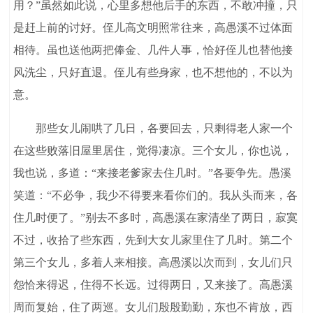
用？”虽然如此说，心里多想他后手的东西，不敢冲撞，只
是赶上前的讨好。侄儿高文明照常往来，高愚溪不过体面
相待。虽也送他两把俸金、几件人事，恰好侄儿也替他接
风洗尘，只好直退。侄儿有些身家，也不想他的，不以为
意。
那些女儿闹哄了几日，各要回去，只剩得老人家一个
在这些败落旧屋里居住，觉得凄凉。三个女儿，你也说，
我也说，多道：“来接老爹家去住几时。”各要争先。愚溪
笑道：“不必争，我少不得要来看你们的。我从头而来，各
住几时便了。”别去不多时，高愚溪在家清坐了两日，寂寞
不过，收拾了些东西，先到大女儿家里住了几时。第二个
第三个女儿，多着人来相接。高愚溪以次而到，女儿们只
怨恰来得迟，住得不长远。过得两日，又来接了。高愚溪
周而复始，住了两巡。女儿们殷殷勤勤，东也不肯放，西