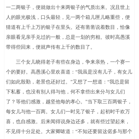
一二两银子，便就做出十来两银子的气质出来。况且世上
人的眼光极浅，口头最轻，见一两个箱儿匣儿略重些，便
猜道有上千上万的银子在里头。还有凿凿说着数目，恰像
亲眼看见亲手兑过的一般，总是一划的穷相。彼时高愚溪
带得些回来，便就声传有上千的数目了。
三个女儿晓得老子有些在身边，争来亲热，一个赛一
个的要好。高愚溪心里欢喜道：“我虽是没有儿子，有女儿
们如此殷勤，老景也还好过。”又想了一想道：“我总是留
下私蓄，也没有别人得与他，何不拿些出来分与女儿们
了？等他们感激，越坚他每的孝心。”当下取三百两银子，
每女儿与他一百两。女儿们一时见了银子，起初时千欢万
喜，也自感激。后来闻得说身边还多，就有些过望起来，
不见得十分足处。大家卿哝道：“不知还要留这偌多与那个