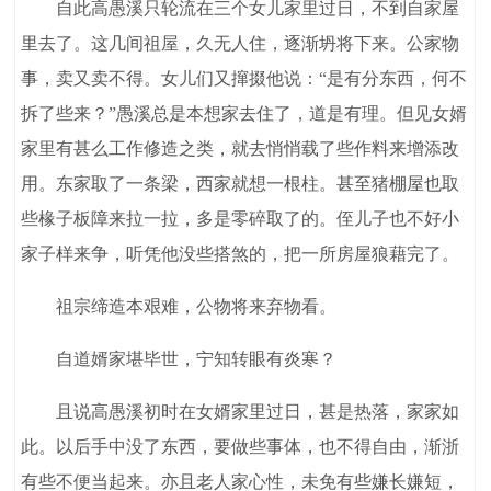
自此高愚溪只轮流在三个女儿家里过日，不到自家屋
里去了。这几间祖屋，久无人住，逐渐坍将下来。公家物
事，卖又卖不得。女儿们又撺掇他说：“是有分东西，何不
拆了些来？”愚溪总是本想家去住了，道是有理。但见女婿
家里有甚么工作修造之类，就去悄悄载了些作料来增添改
用。东家取了一条梁，西家就想一根柱。甚至猪棚屋也取
些椽子板障来拉一拉，多是零碎取了的。侄儿子也不好小
家子样来争，听凭他没些搭煞的，把一所房屋狼藉完了。
祖宗缔造本艰难，公物将来弃物看。
自道婿家堪毕世，宁知转眼有炎寒？
且说高愚溪初时在女婿家里过日，甚是热落，家家如
此。以后手中没了东西，要做些事体，也不得自由，渐浙
有些不便当起来。亦且老人家心性，未免有些嫌长嫌短，