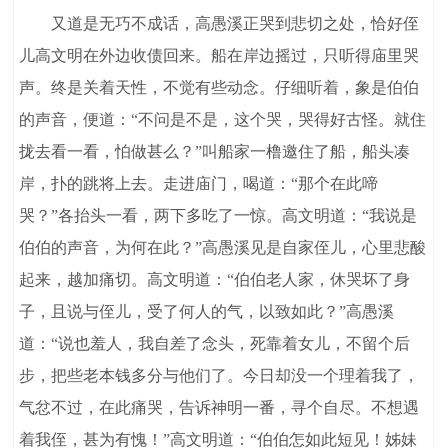
又道是无巧不成话，高愚溪正哭到悲切之处，恰好侄
儿高文明在外边收债回来。船在岸边摇过，只听得庙里哭
声。终是关着天性，不觉有些动念。仔细听着，象是伯伯
的声音，便道：“不问是不是，这个哭，哭得好古怪。就住
拢去看一看，怕做甚么？”叫船家一橹邀住了船，船头凑
岸，扑的跳将上去。走进庙门，喝道：“那个在此啼
哭？”各抬头一看，两下多吃了一惊。高文明道：“我说是
伯伯的声音，为何在此？”高愚溪见是自家侄儿，心里悲酸
起来，越加痛切。高文明道：“伯伯老人家，休哭坏了身
子，且说与侄儿，受了何人的气，以致如此？”高愚溪
道：“说也羞人，我自差了念头，死靠着女儿，不留个后
步，把些老本钱多分与他们了。今日却没一个理着我了，
气忿不过，在此痛哭，告诉神明一番，寻个自尽。不想遇
着我侄，甚为有愧！”高文明道：“伯伯怎如此短见！姊妹