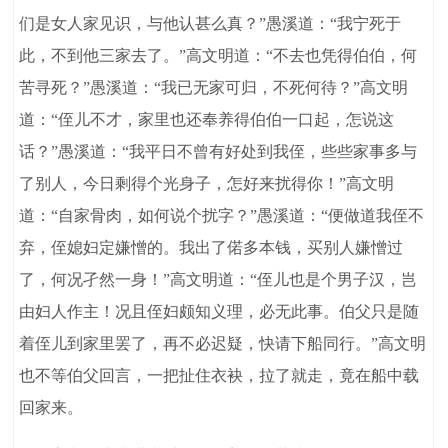
们是女人家见识，与他认甚么真？”愚溪道：“我宁死于
此，不到他三家去了。”高文明道：“不去也凭得伯伯，何
苦寻死？”愚溪道：“我已无家可归，不死何待？”高文明
道：“侄儿不才，家里也还奉养得伯伯一口起，怎说这
话？”愚溪道：“我平日不曾有好处到我侄，些些家事多与
了别人，今日剩得个光身子，怎好来扰得你！”高文明
道：“自家骨肉，如何说个扰字？”愚溪道：“便做道我侄不
弃，侄媳妇定嫌憎的。我出了偌多本钱，买别人嫌憎过
了，何况孑然一身！”高文明道：“侄儿也是个男子汉，岂
由妇人作主！况且侄妇颇知义理，必无此事。伯父只是随
着侄儿到家里罢了，再不必迟疑，快请下船同行。”高文明
也不等伯父回言，一把扯住衣袂，拉了就走，竟在船中载
回家来。