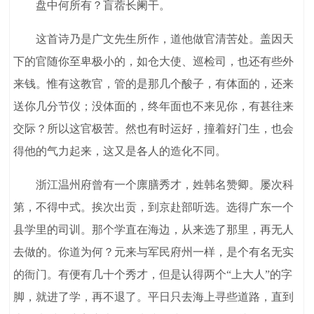
盘中何所有？盲蓿长阑干。
这首诗乃是广文先生所作，道他做官清苦处。盖因天
下的官随你至卑极小的，如仓大使、巡检司，也还有些外
来钱。惟有这教官，管的是那几个酸子，有体面的，还来
送你几分节仪；没体面的，终年面也不来见你，有甚往来
交际？所以这官极苦。然也有时运好，撞着好门生，也会
得他的气力起来，这又是各人的造化不同。
浙江温州府曾有一个廪膳秀才，姓韩名赞卿。屡次科
第，不得中式。挨次出贡，到京赴部听选。选得广东一个
县学里的司训。那个学直在海边，从来选了那里，再无人
去做的。你道为何？元来与军民府州一样，是个有名无实
的衙门。有便有几十个秀才，但是认得两个“上大人”的字
脚，就进了学，再不退了。平日只去海上寻些道路，直到