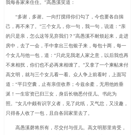
我每各家来住住。”高愚溪笑道：
“多谢，多谢。一向打搅得你们勾了，今也要各自揣
己，再不来了。”三个女儿，你一句，我一句，说道：“亲
的只是亲，怎么这等见弃我们？”高愚溪不耐烦起来，走进
房中，去了一会，手中拿出三包银子来，每包十两，每一
个女儿与他一包，道：“只此见我老人家之意，以后我也再
不来相扰，你们也不必再来相缠了。”又拿了一个柬帖来付
高文明，就与三个女儿看一看。众人争上前看时，上面写
道：“平日空囊，止有亲侄收养；今兹余橐，无用他姓垂
涎！一生宦资已归三女，身后长物悉付侄儿。书此为
照。”女儿中颇有识字义者，见了此纸，又气忿，又没趣，
只得各人收了一包，且自各回家里去了。
高愚溪磬将所有，尽交付与侄儿。高文明那里肯受，