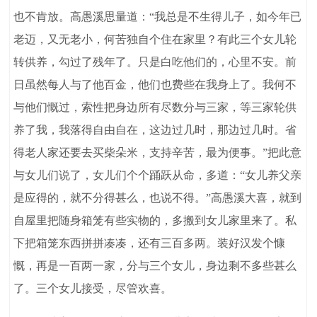
也不肯放。高愚溪思量道：“我总是不生得儿子，如今年已
老迈，又无老小，何苦独自个住在家里？有此三个女儿轮
转供养，勾过了残年了。只是白吃他们的，心里不安。前
日虽然每人与了他百金，他们也费些在我身上了。我何不
与他们慨过，索性把身边所有尽数分与三家，等三家轮供
养了我，我落得自由自在，这边过几时，那边过几时。省
得老人家还要去买柴朵米，支持辛苦，最为便事。”把此意
与女儿们说了，女儿们个个踊跃从命，多道：“女儿养父亲
是应得的，就不分得甚么，也说不得。”高愚溪大喜，就到
自屋里把随身箱笼有些实物的，多搬到女儿家里来了。私
下把箱笼东西拼拼凑凑，还有三百多两。装好汉发个慷
慨，再是一百两一家，分与三个女儿，身边剩不多些甚么
了。三个女儿接受，尽管欢喜。