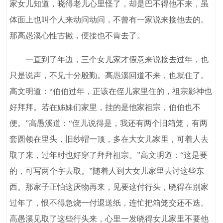
家女儿知道，晓得老儿心里怪了，却是巴不得他不来，虽
体面上也叫个人来动问动问，不曾有一家说来接他去的。
那高愚溪心性古撇，便接也不肯去了。
一直到了年边，三个女儿家才假意来说接去过年，也
只是说声，不见十分殷勤。高愚溪回道不来，也就住了。
高文明道：“伯伯过年，正该在侄儿家里住的，祖宗影神也
好拜拜。若在姊妹们家里，挂的是他家祖宗，伯伯也不
便。”高愚溪道：“侄儿说得是，我还有两个旧箱笼，有两
套圆领在里头，旧纱帽一顶，多在大女儿家里，可着人去
取了来，过年时也好穿了拜拜祖宗。”高文明道：“这是要
的，可写两个字去取。”随着人到大女儿家里去讨这些东
西。那家子正怕这厌物再来，见要这付行头，晓得在别家
过年了，恨不得急烧一付退送纸，连忙把箱笼交还不迭。
高愚溪见取了这些行头来，心里一发晓得女儿家里不要他