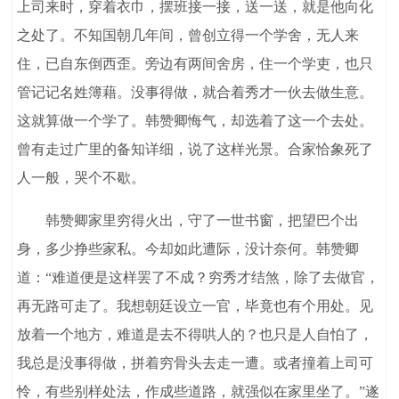
上司来时，穿着衣巾，摆班接一接，送一送，就是他向化
之处了。不知国朝几年间，曾创立得一个学舍，无人来
住，已自东倒西歪。旁边有两间舍房，住一个学吏，也只
管记记名姓簿藉。没事得做，就合着秀才一伙去做生意。
这就算做一个学了。韩赞卿悔气，却选着了这一个去处。
曾有走过广里的备知详细，说了这样光景。合家恰象死了
人一般，哭个不歇。
韩赞卿家里穷得火出，守了一世书窗，把望巴个出
身，多少挣些家私。今却如此遭际，没计奈何。韩赞卿
道：“难道便是这样罢了不成？穷秀才结煞，除了去做官，
再无路可走了。我想朝廷设立一官，毕竟也有个用处。见
放着一个地方，难道是去不得哄人的？也只是人自怕了，
我总是没事得做，拼着穷骨头去走一遭。或者撞着上司可
怜，有些别样处法，作成些道路，就强似在家里坐了。”遂