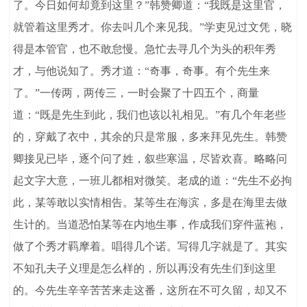
了。今日如何却竟到这里？”韩赞卿道：“我既是这里官，
就管着这里秀才。你去叫几个来见我。”学吏见过文凭，晓
得是本管官，也不敢怠慢。急忙去寻几个为头的积年秀
才，与他说知了。秀才道：“奇事，奇事。有个先生来
了。”一传两，两传三，一时会聚了十四五个，商量
道：“既是先生到此，我们也该以礼相见。”有几个年老些
的，穿戴了衣中，其余的只是常服，多来拜见先生。韩赞
卿接见已毕，逐个问了姓，叙些寒温，尽皆欢喜。略略问
起文字大意，一班儿都相对微笑。老成的道：“先生不必拘
此，某等敢以实情相告。某等生在海滨，多是在海里去做
生计的。当道恐怕某等在内地生事，作成我们穿件蓝袍，
做了个秀才羁摩着。唱得几个诺。写得几字就是了。其实
不知孔夫子义理是怎么样的，所以再没有先生们到这里
的。今先生辛辛苦苦来走这番，这所在不可久留，却又不