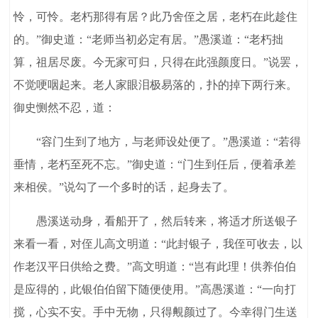
怜，可怜。老朽那得有居？此乃舍侄之居，老朽在此趁住
的。”御史道：“老师当初必定有居。”愚溪道：“老朽拙
算，祖居尽废。今无家可归，只得在此强颜度日。”说罢，
不觉哽咽起来。老人家眼泪极易落的，扑的掉下两行来。
御史恻然不忍，道：
“容门生到了地方，与老师设处便了。”愚溪道：“若得
垂情，老朽至死不忘。”御史道：“门生到任后，便着承差
来相侯。”说勾了一个多时的话，起身去了。
愚溪送动身，看船开了，然后转来，将适才所送银子
来看一看，对侄儿高文明道：“此封银子，我侄可收去，以
作老汉平日供给之费。”高文明道：“岂有此理！供养伯伯
是应得的，此银伯伯留下随便使用。”高愚溪道：“一向打
搅，心实不安。手中无物，只得覥颜过了。今幸得门生送