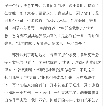
发一个狠，决意要去。亲眷们阻当地，多不肯听。措置了
些盘缠，别了家眷，冒冒失失，竟自赴任。到了省下，见
过几个上司，也多说道：“此地去不得，住在会城，守几
时，别受些差委罢。”韩赞卿道：“朝廷命我到此地方行
教，岂有身不履其地算得为官的？是必到任一番，看如何
光景。”上司闻知，多笑是迂儒腐气，凭他自去了。
韩赞卿到了海边地方，寻着了那个学吏，拿出吏部急
字号文凭与他看了。学吏吃惊道：“老爹，你如何直走到这
里来？”韩赞卿道：“朝廷教我到这里做教官，不到这里，
却到那里？”学吏道：“旧规但是老爹们来，只在省城住
下，写个谕帖来知会我们，开本花名册子送来，秀才廪粮
中扣出一个常例，一同送到，一件事就完了。老爹每俸薪
自在县里去取，我们不管。以后开除去任，我们总不知道