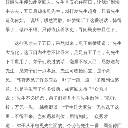
好叫先生便如此空回去。先生且安心住两日，让我们到海
中去去，五日后却来见先生，就打发先生起身，只看先生
造化何如。”说毕，哄然而散。韩赞卿听了这番说话，惊得
呆了，做声不得。只得依傍着学吏，寻间民房权且住下。
这些秀才去了五日，果然就来，见了韩赞卿道：“先生
大造化，这五日内生意不比寻常，足足有五千金，勾先生
下半世用了。弟子们说过的话，毫厘不敢人己，尽数送与
先生，见弟子们一点孝意。先生可收拾回去，是个高
见。”韩赞卿见了许多东西，吓了一跳，道：“多谢列位盛
意。只是学生带了许多银两，如何回去得？”众秀才
说：“先生不必忧虑，弟子们着几个与先生做伴，同送过
岭，万无一失。”韩赞卿道：“学生只为家贫，无奈选了这
里，不得不来。岂知遇着列位，用情如此！”众秀才
道：“弟子从不曾见先生面的。今劳苦先生一番，周全得回