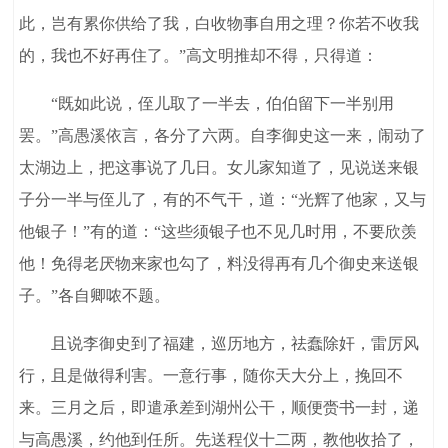
此，岂有累你供给了我，白收物事自用之理？你若不收我
的，我也不好再住了。”高文明推却不得，只得道：
“既如此说，侄儿取了一半去，伯伯留下一半别用
罢。”高愚溪依言，各分了六两。自李御史这一来，闹动了
太湖边上，把这事说了几日。女儿家知道了，见说送来银
子分一半与侄儿了，有的不气干，道：“光辉了他家，又与
他银子！”有的道：“这些须银子也不见几时用，不要欣羡
他！免得老厌物来家也勾了，料没得再有几个御史来送银
子。”各自卿哝不题。
且说李御史到了福建，巡历地方，祛蠢除奸，雷厉风
行，且是做得利害。一意行事，随你天大分上，挽回不
来。三月之后，即遣承差到湖州公干，顺便赍书一封，递
与高愚溪，约他到任所。先送程仪十二两，教他收拾了，