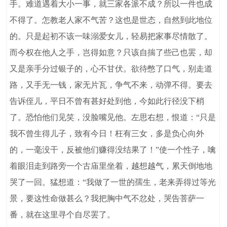
手。难道遇着大小一事，就三家各派不成？所以一件也成
不得了。怎教老人家不气苦？这也是世态，自然到此地位
的。只是起初不该一味溺爱女儿，轻易把家事尽情散了。
而今权在他人之手，岂得如意？只该自揣了些己也罢，却
又是亲手分过银子的，心不甘伏。欲待憋了口气，别走道
路，又手无一钱，家无片瓦，争气不来，动弹不得。要去
告诉侄儿，平日不曾有甚好处到他，今如此行径没下梢
了。恐怕他们见笑，没脸嘴见他。左思右想，恨道：“只是
我不曾生得儿子，致有今日！枉有三女，多是负心向外
的，一毫没干，反被他们赚得没结果了！”使一个性子，噙
着眼泪走到路旁一个古庙里坐着，越想越气，累天倒地地
哭了一回。猛想道：“我做了一世的孺生，老来弄得过等光
景，要这性命做甚么？我把胸中气不忿处，哭告菩萨一
番，就在这里寻个自尽罢了。