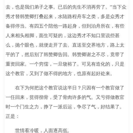
去，也是我们弟子之事。已后的先生不消再劳了。”当下众
秀才替韩赞卿打叠起来，水陆路程舟车之类，多是众秀才
备得停当。有四五个陪他一路起身，但到泊舟所在，有些
人来相头相脚，面生可疑的，这边秀才不知口里说些甚
么，抛个眼色，就便走开了去。直送至交界地方，路上太
平的了，然后别了韩赞卿告回。韩赞卿谢之不尽，竟带了
重资回家。一个穷儒，一旦饶裕了。可见有造化的，只是
这个教官，又到了做不得的地方，也原有起好处来。
在下为何把这个教官说这半日？只因有一个教官做了
一任回来，贫得彻骨，受了骨肉许多的气。又亏得做教官
时一个门生之力，挣了一派后运，争尽了气，好结果了。
正是：
世情看冷暖，人面逐高低。