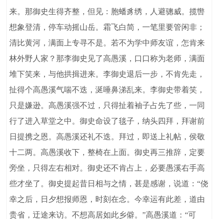
来。那御史生得齐整，但见：胞蟠豸绣，人避骢威。揽辔
想象登清，停车动摇山岳。霜飞白简，一笔里要管闲非；
清比黄河，满面上专寻不是。若不为学中师友谊，怎肯来
林外野人家？那李御史见了高愚溪，口口称为老师，满面
堆下笑来，与他拱揖进来。李御史退后一步，不肯先走，
扯得个高愚溪气喘不迭，涎唾鼻涕乱来。李御史带着笑，
只是嫌逊。高愚溪强不过，只得扯着袖子占先了些，一同
行了进入草堂之中。御史命设了毯子，纳头四拜，拜谢前
日提携之恩。高愚溪还礼不迭。拜过，即送上礼帖，侯敬
十二两。高愚溪收下，整椅在上面。御史再三推辞，定要
旁坐，只得左右相对。御史还不肯占上，必要愚溪右手高
些才坐了。御史提起昔日相与之情，甚是感谢，说道：“侥
幸之后，日夕想报师恩，时刻在念。今幸运有此差，道由
贵省，迂途来访。不想高居如此乡僻。”高愚溪道：“可