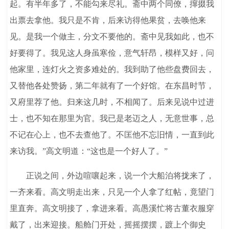
起。有半年多了，不能勾来尽礼。斋中两个同僚，撺掇我
出票去拿他。我只是不肯，后来访得他果贫，去唤他来
见。是我一个做主，分文不要他的。斋中见我如此，也不
好要得了。我见这人身虽寒俭，意气轩昂，模样又好，问
他家里，连灯火之资多难处的。我到助了他些盘费回去，
又替他各处赞扬，第二年就有了一个好馆。在东昌时节，
又府里荐了他。归来这几时，不相闻了。后来见说中过进
士，也不知在那里为官。我已是老迈之人，无意世事，总
不记在心上，也不去查他了。不匡他不忘旧情，一直到此
来访我。”高文明道：“这也是一个好人了。”
正说之间，外边喧嚷起来，说一个大船泊将拢来了，
一齐来看。高文明走出来，只见一个人拿了红帖，竟望门
里直奔。高文明接了，拿进来看。高愚溪忙将古董衣服穿
戴了，出来迎接。船舱门开处，摇摇摆摆，踱上个御史