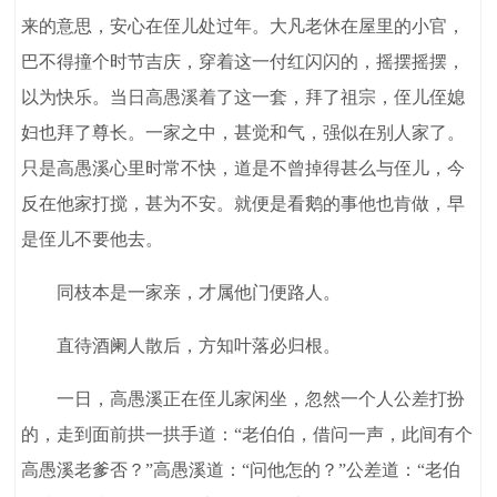
来的意思，安心在侄儿处过年。大凡老休在屋里的小官，
巴不得撞个时节吉庆，穿着这一付红闪闪的，摇摆摇摆，
以为快乐。当日高愚溪着了这一套，拜了祖宗，侄儿侄媳
妇也拜了尊长。一家之中，甚觉和气，强似在别人家了。
只是高愚溪心里时常不快，道是不曾掉得甚么与侄儿，今
反在他家打搅，甚为不安。就便是看鹅的事他也肯做，早
是侄儿不要他去。
同枝本是一家亲，才属他门便路人。
直待酒阑人散后，方知叶落必归根。
一日，高愚溪正在侄儿家闲坐，忽然一个人公差打扮
的，走到面前拱一拱手道：“老伯伯，借问一声，此间有个
高愚溪老爹否？”高愚溪道：“问他怎的？”公差道：“老伯