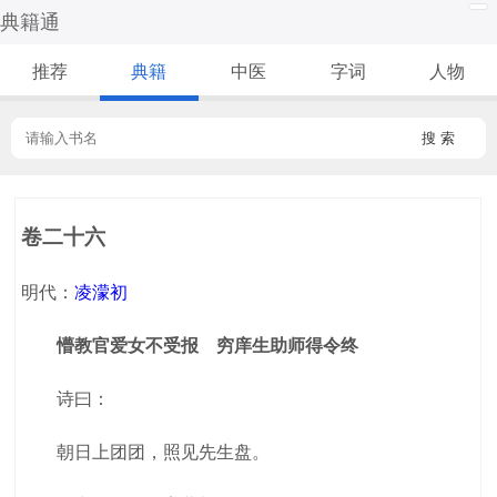
典籍通
推荐
典籍
中医
字词
人物
搜 索
卷二十六
明代：
凌濛初
懵教官爱女不受报 穷庠生助师得令终
诗曰：
朝日上团团，照见先生盘。