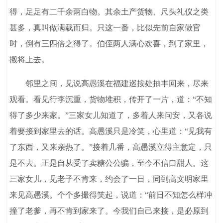
得，足足有二千余两白物。其余土产货物、尺头礼仪之类
甚多，真叫做满载而归。只这一番，比似先前自家做官
时，倒有三四倍之得了。伯侄两人满心欢喜，到了家里，
搬将上去。
邻里之间，见说高愚溪在福建巡按处抽丰回来，尽来
观看。看见行李沉重，货物堆积，传开了一片，道：“不知
得了多少来家。”三家女儿知道了，多着人来问安，又各说
着要接到家里去的话。高愚溪只是冷笑，心里道：“见我有
了东西，又来亲热了。”接着几番，高愚溪立得主意定，只
是不去。正是自从受了卖糖公公骗，至今不信口甜人。这
三家女儿，见老子不肯来，约会了一日，同到高文明家里
来见高愚溪。个个多撮得笑起，说道：“前日不知怎么样冲
撞了老爹，再不肯到家来了。今我们自己来接，是必原到