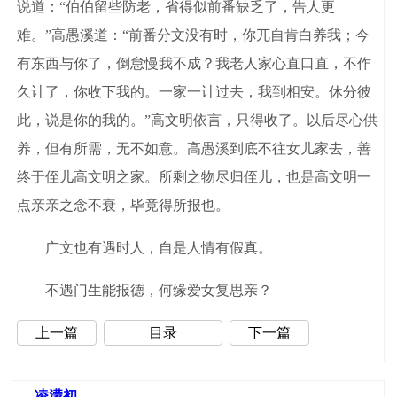
说道：“伯伯留些防老，省得似前番缺乏了，告人更
难。”高愚溪道：“前番分文没有时，你兀自肯白养我；今
有东西与你了，倒怠慢我不成？我老人家心直口直，不作
久计了，你收下我的。一家一计过去，我到相安。休分彼
此，说是你的我的。”高文明依言，只得收了。以后尽心供
养，但有所需，无不如意。高愚溪到底不往女儿家去，善
终于侄儿高文明之家。所剩之物尽归侄儿，也是高文明一
点亲亲之念不衰，毕竟得所报也。
广文也有遇时人，自是人情有假真。
不遇门生能报德，何缘爱女复思亲？
上一篇
目录
下一篇
凌濛初