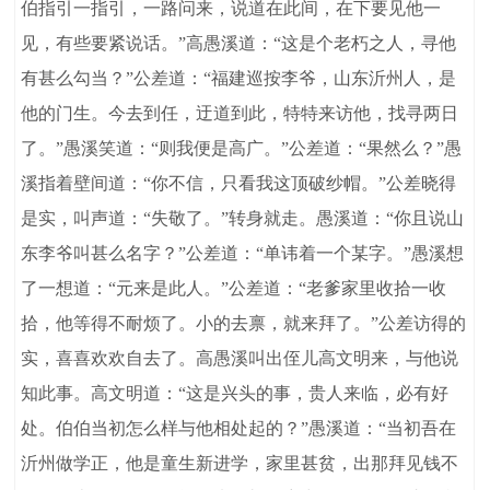
伯指引一指引，一路问来，说道在此间，在下要见他一
见，有些要紧说话。”高愚溪道：“这是个老朽之人，寻他
有甚么勾当？”公差道：“福建巡按李爷，山东沂州人，是
他的门生。今去到任，迂道到此，特特来访他，找寻两日
了。”愚溪笑道：“则我便是高广。”公差道：“果然么？”愚
溪指着壁间道：“你不信，只看我这顶破纱帽。”公差晓得
是实，叫声道：“失敬了。”转身就走。愚溪道：“你且说山
东李爷叫甚么名字？”公差道：“单讳着一个某字。”愚溪想
了一想道：“元来是此人。”公差道：“老爹家里收拾一收
拾，他等得不耐烦了。小的去禀，就来拜了。”公差访得的
实，喜喜欢欢自去了。高愚溪叫出侄儿高文明来，与他说
知此事。高文明道：“这是兴头的事，贵人来临，必有好
处。伯伯当初怎么样与他相处起的？”愚溪道：“当初吾在
沂州做学正，他是童生新进学，家里甚贫，出那拜见钱不