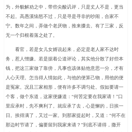
为，外貌解劝之中，带些尖酸讥评，只是丈人不是，更当
不起。高愚溪恼怒不过，只是寻是寻非的吵闹，合家不
宁。数年之间，弄做个老厌物，推来攮去。有了三家，反
无一个归根着落之处了。
看官，若是女儿女婿说起来，必定是老人家不达时
务，惹人憎嫌。若是据着公道评论，其实他分散了好些本
钱，把这三家做了靠傍，凡事也该体贴他意思一分，才有
人心天理。怎当得人情如此，与他的便算己物，用他的便
是冤家。况且三家相形，便有许多不调匀处。假如要请一
个客，做个东道，这家便嫌道：“何苦定要在我家请！”口
里应承时，先不爽利了。就应承了去，心是懈的，日挨一
日。挨得满了，又过一家。到那家提起时，又道：“何不在
那边时节请了，偏要留到我家来请？”到底不请得，撒开