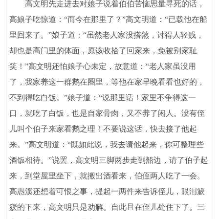
高文明先走进去对娘子说着伯伯苦恼思量寻死的话，
高娘子吃惊道：“而今在那里了？”高文明道：“已载他在船
里回来了。”娘子道：“虽然老人家没搭煞，讨得人轻贱，
却也是高门里的体面，原该收拾了回家来，免被别家耻
笑！”高文明还怕娘子心未定，故意道：“老人家虽没用
了，我家养这一群鹅在圈里，等他在家早晚看看也好的，
不到得吃白饭。”娘子道：“说那里话！家里不争得这一
口，就吃了白饭，也是自家骨肉，又不养了闲人。没有侄
儿叫个伯子来家看鹅之理！不要说这话，快去接了他起
来。”高文明道：“既如此说，我去请他起来，你可整理些
酒饭相待。”说罢，高文明三脚两步走到船边，请了伯子起
来，到堂屋里坐下，就搬出酒看来，伯侄两人吃了一会。
高愚溪还想着可恨之事，提起一两件来告诉侄儿，眼泪簌
簌的下来，高文明只是劝解。自此且在侄儿处住下了。三