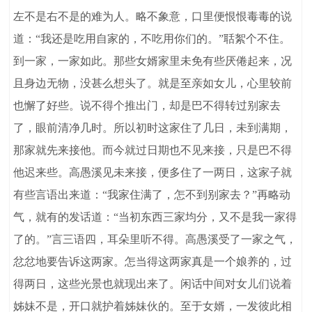
左不是右不是的难为人。略不象意，口里便恨恨毒毒的说
道：“我还是吃用自家的，不吃用你们的。”聒絮个不住。
到一家，一家如此。那些女婿家里未免有些厌倦起来，况
且身边无物，没甚么想头了。就是至亲如女儿，心里较前
也懈了好些。说不得个推出门，却是巴不得转过别家去
了，眼前清净几时。所以初时这家住了几日，未到满期，
那家就先来接他。而今就过日期也不见来接，只是巴不得
他迟来些。高愚溪见未来接，便多住了一两日，这家子就
有些言语出来道：“我家住满了，怎不到别家去？”再略动
气，就有的发话道：“当初东西三家均分，又不是我一家得
了的。”言三语四，耳朵里听不得。高愚溪受了一家之气，
忿忿地要告诉这两家。怎当得这两家真是一个娘养的，过
得两日，这些光景也就现出来了。闲话中间对女儿们说着
姊妹不是，开口就护着姊妹伙的。至于女婿，一发彼此相