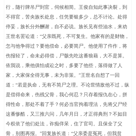
行，随行牌吊尸到官，伺候相简。王俊自知此事决裂，到
不得官，苦央族长处息，任凭要银多少，总不计论。处得
停妥，族长分外酬谢，自不必说。族长见有些油水，来劝
王世名罢讼道：“父亲既死，不可复生。他家有的是财物，
怎与他争得过？要他偿命，必要简尸。他使用了仵作，将
伤报轻了，命未必得偿，尸骸先吃这番狼藉，大不是算。
依我说，乘他俱怕成讼之时，多要了他些，落得做了人
家，大家保全得无事，未为非策。”王世名自想了一回
道：“若是执命，无有不简尸之理。不论世情敌他不过，纵
是偿得命来，伤残父骨，我心何忍？只存着报仇在心，拼
得性命，那处不着了手？何必当官拘着理法，先将父尸经
这番惨酷，又三推六问，几年月日，才正得典刑？不如目
今权依了他们处法，诈痴佯呆，住了官司。且保全了父
骨，别图再报。”回复族长道：“父亲委是冤死，但我贫