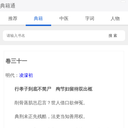
典籍通
推荐
典籍
中医
字词
人物
搜 索
卷三十一
明代：
凌濛初
行孝子到底不简尸 殉节妇留待双出柩
削骨蒸肌岂忍言？世人借口欲伸冤。
典刑未正先残酷，法吏当知善用权。