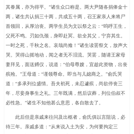
其眷属，亦为得平。”诸生众口称是。两大尹随各捐俸金十
两，诸生共认捐三十两，共成五十两，召王家亲人来将尸
首领回，从厚治丧。两学生员为文以祭之云：“呜呼王生，
父死不鸣。刃如仇颈，身即赴冥。欲全其父，宁弃其生。
一时之死，千秋之名。哀哉尚飨！”诸生读罢祭文，放声大
哭。哭得山摇地动，闻之者无不泪流。哭罢，随请王家母
妻拜见，面送赙仪，说道：“伯母尊嫂，宜趁此资物，出丧
殡殓。”王母道：“谨领尊命。即当与儿媳商之。”俞氏哭
道：“多承列位盛情。吾夫初死，未忍遽殡，尚欲停丧三
年，尽妾身事生之礼。三年既满，然后议葬，列位伯叔不
必性急。”诸生不知他甚么意思，各自散去了。
此后但是亲戚来往问及出柩者，俞氏俱以言阻说，必
待三年。亲戚多道：“从来说入土为安，为何要拘定三