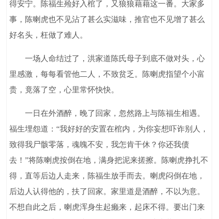
得安宁。陈福生殓好入棺了，又狼狼藉藉这一番。大家多
事，陈喇虎也不见沾了甚么实滋味，推官也不见增了甚么
好名头，枉做了难人。
一场人命结过了，洪家道陈氏母子到底不做对头，心
里感激，每每看管他二人，不致贫乏。陈喇虎指望个小富
贵，竟落了空，心里常怀快快。
一日在外酒醉，晚了回家，忽然路上与陈福生相遇。
福生埋怨道：“我好好的安置在棺内，为你妄想吓诈别人，
致得我尸骸零落，魂魄不安，我怎肯干休？你还我债
去！”将陈喇虎按倒在地，满身把泥来搓擦。陈喇虎挣扎不
得，直等后边人走来，陈福生放手而去。喇虎闷倒在地，
后边人认得他的，扶了回家。家里道是酒醉，不以为意。
不想自此之后，喇虎浑身生起癞来，起床不得。要出门来