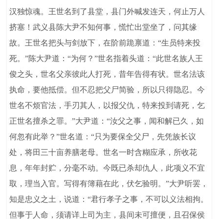
汉独惊魂。王世名到了县堂，县门外喊发连天，何止万人
挤塞！武义县陈大尹不知何事，慌忙出堂坐了，问其缘
故。王世名把头与剑放下，在阶前跪禀道：“生员特来投
死。”陈大尹道：“为何？”世名指着头道：“此世名族人王
俊之头，世名父亲彼此人打死，昔年告得有状。世名法该
执命，要他抵偿。但不忍把父尸简验，所以只得隐忍。今
世名不烦官法，手刃其人，以报父仇，特来投到请死，乞
正世名擅杀之罪。”大尹道：“汝父之事，闻和解已久，如
何忽有此举？”世名道：“只为要保全父尸，先凭族长议
处，将田三十亩养膳老母。世名一时含糊应承，所收花
息，年年封贮，分毫不动。今既已杀却仇人，此项义不宜
取，理当入官。写得有簿藉在此，伏乞验明。”大尹听罢，
知是忠义之土，说道：“君行孝子之事，不可以义法相拘。
但事于人命，须请详上司为主，县间未可擅便，且召保侯