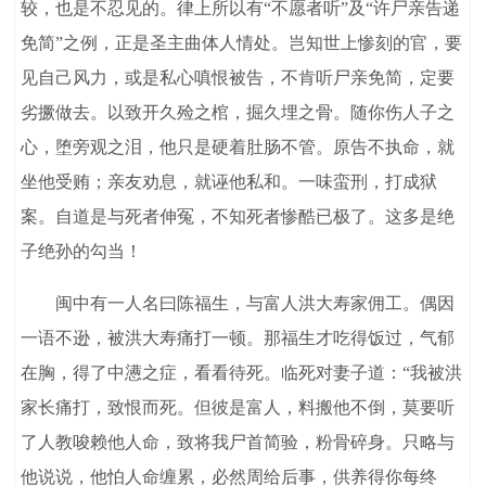
较，也是不忍见的。律上所以有“不愿者听”及“许尸亲告递
免简”之例，正是圣主曲体人情处。岂知世上惨刻的官，要
见自己风力，或是私心嗔恨被告，不肯听尸亲免简，定要
劣撅做去。以致开久殓之棺，掘久埋之骨。随你伤人子之
心，堕旁观之泪，他只是硬着肚肠不管。原告不执命，就
坐他受贿；亲友劝息，就诬他私和。一味蛮刑，打成狱
案。自道是与死者伸冤，不知死者惨酷已极了。这多是绝
子绝孙的勾当！
闽中有一人名曰陈福生，与富人洪大寿家佣工。偶因
一语不逊，被洪大寿痛打一顿。那福生才吃得饭过，气郁
在胸，得了中懑之症，看看待死。临死对妻子道：“我被洪
家长痛打，致恨而死。但彼是富人，料搬他不倒，莫要听
了人教唆赖他人命，致将我尸首简验，粉骨碎身。只略与
他说说，他怕人命缠累，必然周给后事，供养得你每终