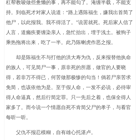
杠帮教唆做些惫懒的事，再不能勾了。淹缠半载，不能支
持。到临死才对家人说道：“路上遇陈福生，嫌我出首简了
他尸，以此报我。我不得活了。”说罢就死。死后家人信了
人言，道癞疾要缠染亲人，急忙抬出，埋于浅土。被狗子
乘热拖将出来，吃了一半。此乃陈喇虎作恶之报。
却是陈福生不与打他的洪大寿为仇，反来报替他执命
的族人，可见简尸一事，原非死的所愿，做官的人要晓
得，若非万不得已，何苦做那极惨的勾当！倘若尸亲苦求
免简，也该依他为是。至于假人命，一发不必说，必待审
得人命逼真，然后行简定罪。只一先后之着，也保全得人
家多了。而今说一个情愿自死不肯简父尸的孝子，与看官
每听一听。
父仇不报忍模糊，自有雄心托湛卢。