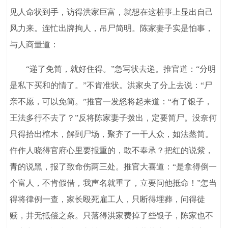
见人命状到手，访得洪家巨富，就想在这桩事上显出自己
风力来。连忙出牌拘人，吊尸简明。陈家妻子实是怕事，
与人商量道：
“递了免简，就好住得。”急写状去递。推官道：“分明
是私下买和的情了。”不肯准状。洪家央了分上去说：“尸
亲不愿，可以免简。”推官一发怒将起来道：“有了银子，
王法多行不去了？”反将陈家妻子拨出，定要简尸。没奈何
只得拾出棺木，解到尸场，聚齐了一干人众，如法蒸简。
仵作人晓得官府心里要报重的，敢不奉承？把红的说紫，
青的说黑，报了致命伤两三处。推官大喜道：“是拿得倒一
个富人，不肯假借，我声名就重了，立要问他抵命！”怎当
得将律例一查，家长殴死雇工人，只断得埋葬，问得徒
赎，井无抵偿之条。只落得洪家费掉了些银子，陈家也不