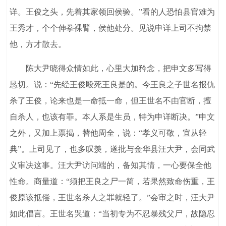
详。王俊之头，先着其家领回侯验。”看的人恐怕县官难为
王秀才，个个伸拳裸臂，侯他处分。见说申详上司不拘禁
他，方才散去。
陈大尹晓得众情如此，心里大加矜念，把申文多写得
恳切。说：“先经王俊殴死王良是的。今王良之子世名报仇
杀了王俊，论来也是一命抵一命，但王世名不由官断，擅
自杀人，也该有罪。本人系是生员，特为申详断决。”申文
之外，又加上票揭，替他周全，说：“孝义可敬，宜从轻
典”。上司见了，也多叹羡，遂批与金华县汪大尹，会同武
义审决这事。汪大尹访问端的，备知其情，一心要保全他
性命。商量道：“须把王良之尸一简，若果然致命伤重，王
俊原该抵偿，王世名杀人之罪就轻了。”会审之时，汪大尹
如此倡言。王世名哭道：“当初专为不忍暴残父尸，故隐忍