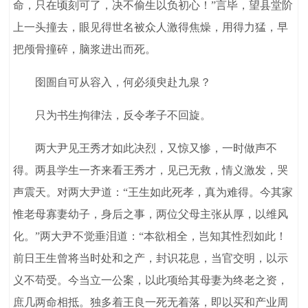
命，只在顷刻可了，决不偷生以负初心！”言毕，望县堂阶
上一头撞去，眼见得世名被众人激得焦燥，用得力猛，早
把颅骨撞碎，脑浆进出而死。
囹圄自可从容入，何必须臾赴九泉？
只为书生拘律法，反令孝子不回旋。
两大尹见王秀才如此决烈，又惊又惨，一时做声不
得。两县学生一齐来看王秀才，见已无救，情义激发，哭
声震天。对两大尹道：“王生如此死孝，真为难得。今其家
惟老母寡妻幼子，身后之事，两位父母主张从厚，以维风
化。”两大尹不觉垂泪道：“本欲相全，岂知其性烈如此！
前日王生曾将当时处和之产，封识花息，当官交明，以示
义不苟受。今当立一公案，以此项给其母妻为终老之资，
庶几两命相抵。独多着王良一死无着落，即以买和产业周