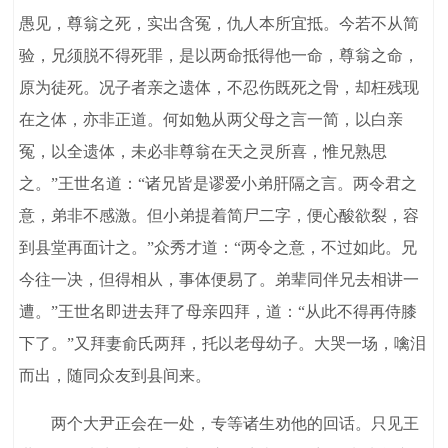
愚见，尊翁之死，实出含冤，仇人本所宜抵。今若不从简
验，兄须脱不得死罪，是以两命抵得他一命，尊翁之命，
原为徒死。况子者亲之遗体，不忍伤既死之骨，却枉残现
在之体，亦非正道。何如勉从两父母之言一简，以白亲
冤，以全遗体，未必非尊翁在天之灵所喜，惟兄熟思
之。”王世名道：“诸兄皆是谬爱小弟肝隔之言。两令君之
意，弟非不感激。但小弟提着简尸二字，便心酸欲裂，容
到县堂再面计之。”众秀才道：“两令之意，不过如此。兄
今往一决，但得相从，事体便易了。弟辈同伴兄去相讲一
遭。”王世名即进去拜了母亲四拜，道：“从此不得再侍膝
下了。”又拜妻俞氏两拜，托以老母幼子。大哭一场，噙泪
而出，随同众友到县间来。
两个大尹正会在一处，专等诸生劝他的回话。只见王