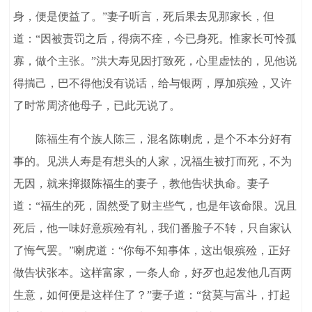
身，便是便益了。”妻子听言，死后果去见那家长，但
道：“因被责罚之后，得病不痊，今已身死。惟家长可怜孤
寡，做个主张。”洪大寿见因打致死，心里虚怯的，见他说
得揣己，巴不得他没有说话，给与银两，厚加殡殓，又许
了时常周济他母子，已此无说了。
陈福生有个族人陈三，混名陈喇虎，是个不本分好有
事的。见洪人寿是有想头的人家，况福生被打而死，不为
无因，就来撺掇陈福生的妻子，教他告状执命。妻子
道：“福生的死，固然受了财主些气，也是年该命限。况且
死后，他一味好意殡殓有礼，我们番脸子不转，只自家认
了悔气罢。”喇虎道：“你每不知事体，这出银殡殓，正好
做告状张本。这样富家，一条人命，好歹也起发他几百两
生意，如何便是这样住了？”妻子道：“贫莫与富斗，打起