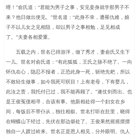
哩！”俞氏道：“君能为男子之事，安见妾身就学那男子不
来？他日做出便见。”世名道：“此身不幸，遭罹仇难，娘
子不以儿女之见相阻，却以男子之事相勉，足见相成
了。”夫妻各相爱重。
五载之内，世名已得游泮，做了秀才，妻俞氏又生下
一儿。世名对俞氏道：“有此狐狐，王氏之脉不绝了。一向
怀仇在心，隐忍不报者，正恐此身一死，斩绝先耙，所以
不敢轻生做事，如今我死可暝目！上有老母，下有婴儿，
此汝之责，我托付已过，我不能再顾了。”遂仗剑而出。也
是王俊冤债相寻，合该有事。他新相处得一个妇女在乡
间，每饭后不带仆从，独往相叙。世名打听在肚里，晓得
在蝴蝶山下经过，先伏在那边僻处了。王俊果然摇摇摆摆
独自一人踱过岭来。世名正是恩人相见，分外眼明。仇人