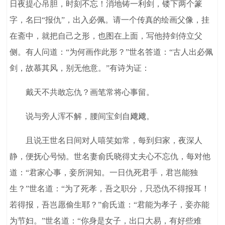
日夜提心吊胆，时刻不忘！消地铸一利剑，镂下两个篆
字，名曰“报仇”，出入必佩。请一个传真的绘画父像，挂
在斋中，就把自己之形，也图在上面，写他持剑侍立父
侧。有人问道：“为何画作此形？”世名答道：“古人出必佩
剑，故慕其风，别无他意。”有诗为证：
戴天不共敢忘仇？画笔常将心事留。
说与旁人浑不解，腰间宝剑自飕飕。
且说王世名日间对人嘻笑如常，每到归家，夜深人
静，便抚心号恸。世名妻俞氏晓得丈夫心不忘仇，每对他
道：“君家心事，妾所洞知。一日仇死君手，君岂能独
生？”世名道：“为了死孝，吾之职分，只恐仇不得报耳！
若得报，吾岂愿偷生耶？”俞氏道：“君能为孝子，妾亦能
为节妇。”世名道：“你身是女子，出口大易，有好些难