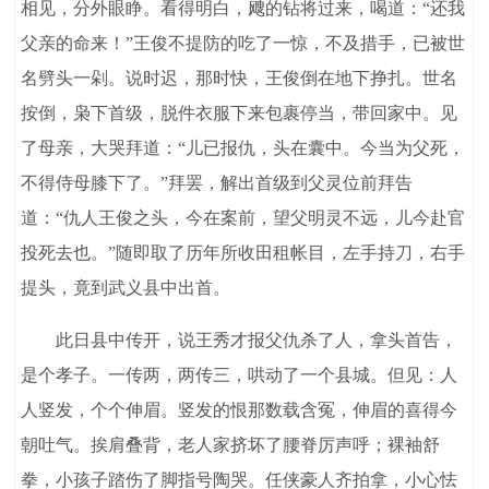
相见，分外眼睁。看得明白，飕的钻将过来，喝道：“还我
父亲的命来！”王俊不提防的吃了一惊，不及措手，已被世
名劈头一剁。说时迟，那时快，王俊倒在地下挣扎。世名
按倒，枭下首级，脱件衣服下来包裹停当，带回家中。见
了母亲，大哭拜道：“儿已报仇，头在囊中。今当为父死，
不得侍母膝下了。”拜罢，解出首级到父灵位前拜告
道：“仇人王俊之头，今在案前，望父明灵不远，儿今赴官
投死去也。”随即取了历年所收田租帐目，左手持刀，右手
提头，竟到武义县中出首。
此日县中传开，说王秀才报父仇杀了人，拿头首告，
是个孝子。一传两，两传三，哄动了一个县城。但见：人
人竖发，个个伸眉。竖发的恨那数载含冤，伸眉的喜得今
朝吐气。挨肩叠背，老人家挤坏了腰脊厉声呼；裸袖舒
拳，小孩子踏伤了脚指号陶哭。任侠豪人齐拍拿，小心怯