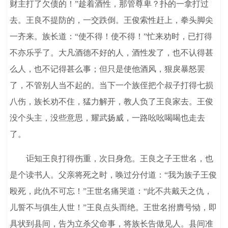
财主打了欠债的！”趁着酒性，那管尊卑？扑的一拿打过
去。王良不提防的，一交跌倒。王俊索性赶上，拳头脚尖
一齐来。族长道：“使不得！使不得！”忙来劝时，已打得
不亦乐乎了。大凡酒德不好的人，酒性发了，也不认得甚
么人，也不记得甚么事；但只是使他酒风，狠戾暴怒罢
了，不管别人当不起的。当下一个族侄把个叔子打得七损
八伤，族长劝不住，猛力解开，教人负了王良家去。王俊
没个头主，没些意思，耀武扬威，一路吆吆喝喝也走去
了。
讵知王良打得伤重，次日身危。王良之子王世名，也
是个读书人。父亲将死之时，唤过分付道：“我为族子王俊
殴死，此仇不可忘！”王世名痛哭道：“此不共戴天之仇，
儿誓不与俱生人世！”王良点头而绝。王世名拊膺号恸，即
具状到县间，告为立杀父命事，将族长告做见人。县间准