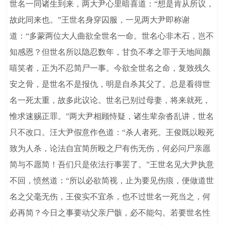
世名一同诸生到来，两大尹心里暗喜道：“想是肯从所议，
故此同来也。”王世名身穿囚服，一见两大尹即称谢
道：“多蒙两位大人曲欲全世名一命。世名心非木石，岂不
知感恩？但世名所以隐忍数年，甘负不孝之罪于天地间颜
嘻笑者，正为不忍简尸一事。今欲全世名之命，复致残久
安之骨，是世名不是报仇，明是自杀其父了。总是看得世
名一死太重，故多此议论。世名已别过母妻，将来就死，
惟求速赐正罪。”两大尹相顾恃疑，诸生辈杂沓乱讲，世名
只不改口。汪大尹假意作色道：“杀人者死。王俊既以殴死
致为人杀，论法自宜简所殴之尸有伤无伤，何必问尸亲愿
简与不愿简！吾们只是依法行事罢了。”王世名见大尹执意
不回，愤然道：“所以必欲简视，止为要见伤痕，便做道世
名之父毫无伤，王俊实不宜杀，也不过世名一死当之，何
必再简？今日之事要动父亲尸骸，必不能勾。若要世名性