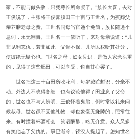
家，不能与做头敌，只凭尊长所命罢了。”族长大喜，去对
王俊说了，主张将王俊膏腴田三十亩与王世名，为殡葬父
亲养膳老母之费。王世名同母当官递个免简，族长随递个
息词，永无翻悔。王世名一一依听了，来对母亲说道：“儿
非见利忘仇，若非如此，父骨不保。儿所以权听其处分，
使彼绝无疑心也。”世名之母，妇女见识，是做人家念头重
的，见得了这些肥田，可以享受，也自甘心罢了。
世名把这三十亩田所收花利，每岁藏贮封识，分毫不
动。外边人不晓得备细，也有议论他得了田业息了父命
的，世名也不与人辨明。王俊怀着鬼胎，倒时常以礼来问
候叔母。世名虽不受他礼物，却也象毫无嫌隙的，照常往
来。有时撞着杯酒相会，笑语酬酢，略无介意。众人又多
有笑他忘了父仇的。事已渐冷，径没人提起了。怎知世名