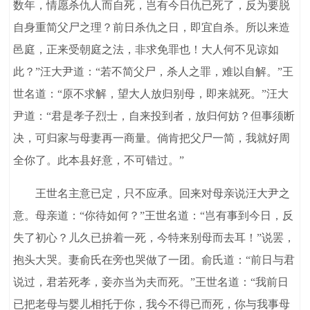
数年，情愿杀仇人而自死，岂有今日仇已死了，反为要脱
自身重简父尸之理？前日杀仇之日，即宜自杀。所以来造
邑庭，正来受朝庭之法，非求免罪也！大人何不见谅如
此？”汪大尹道：“若不简父尸，杀人之罪，难以自解。”王
世名道：“原不求解，望大人放归别母，即来就死。”汪大
尹道：“君是孝子烈士，自来投到者，放归何妨？但事须断
决，可归家与母妻再一商量。倘肯把父尸一简，我就好周
全你了。此本县好意，不可错过。”
王世名主意已定，只不应承。回来对母亲说汪大尹之
意。母亲道：“你待如何？”王世名道：“岂有事到今日，反
失了初心？儿久已拚着一死，今特来别母而去耳！”说罢，
抱头大哭。妻俞氏在旁也哭做了一团。俞氏道：“前日与君
说过，君若死孝，妾亦当为夫而死。”王世名道：“我前日
已把老母与婴儿相托于你，我今不得已而死，你与我事母