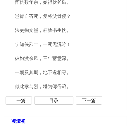
怀仇数年余，始得伏斧砧。
岂肯自吝死，复将父骨侵？
法吏拘文墨，枉效书生忱。
宁知侠烈士，一死无沉吟！
彼妇激余风，三年蓄意深。
一朝及其期，地下遂相寻。
似此孝与烈，堪为簿俗箴。
上一篇
目录
下一篇
凌濛初