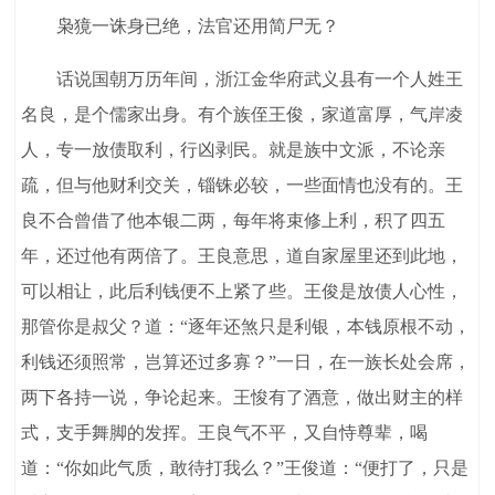
枭獍一诛身已绝，法官还用简尸无？
话说国朝万历年间，浙江金华府武义县有一个人姓王
名良，是个儒家出身。有个族侄王俊，家道富厚，气岸凌
人，专一放债取利，行凶剥民。就是族中文派，不论亲
疏，但与他财利交关，锱铢必较，一些面情也没有的。王
良不合曾借了他本银二两，每年将束修上利，积了四五
年，还过他有两倍了。王良意思，道自家屋里还到此地，
可以相让，此后利钱便不上紧了些。王俊是放债人心性，
那管你是叔父？道：“逐年还煞只是利银，本钱原根不动，
利钱还须照常，岂算还过多寡？”一日，在一族长处会席，
两下各持一说，争论起来。王悛有了酒意，做出财主的样
式，支手舞脚的发挥。王良气不平，又自恃尊辈，喝
道：“你如此气质，敢待打我么？”王俊道：“便打了，只是