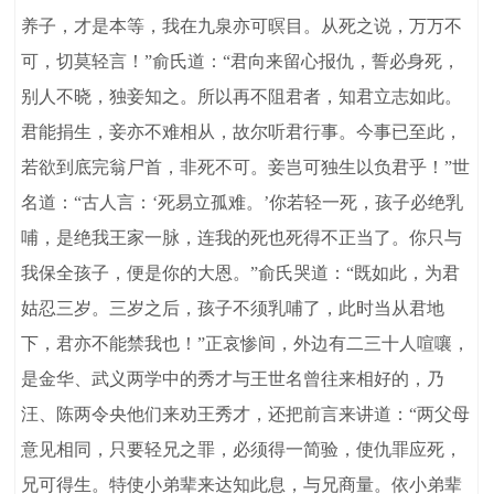
养子，才是本等，我在九泉亦可暝目。从死之说，万万不
可，切莫轻言！”俞氏道：“君向来留心报仇，誓必身死，
别人不晓，独妾知之。所以再不阻君者，知君立志如此。
君能捐生，妾亦不难相从，故尔听君行事。今事已至此，
若欲到底完翁尸首，非死不可。妾岂可独生以负君乎！”世
名道：“古人言：‘死易立孤难。’你若轻一死，孩子必绝乳
哺，是绝我王家一脉，连我的死也死得不正当了。你只与
我保全孩子，便是你的大恩。”俞氏哭道：“既如此，为君
姑忍三岁。三岁之后，孩子不须乳哺了，此时当从君地
下，君亦不能禁我也！”正哀惨间，外边有二三十人喧嚷，
是金华、武义两学中的秀才与王世名曾往来相好的，乃
汪、陈两令央他们来劝王秀才，还把前言来讲道：“两父母
意见相同，只要轻兄之罪，必须得一简验，使仇罪应死，
兄可得生。特使小弟辈来达知此息，与兄商量。依小弟辈