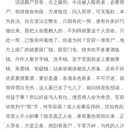
话说戮尸弃骨，古之极刑。今法被人殴死者，必要简
尸。简得致命伤痕，方准抵偿，问入死罪，可无冤枉，本
为良法。自古道法立弊生，只因有此一简，便有许多奸巧
做出来。那把人命图赖人的，不到得就要这个人偿命。只
此一简，已彀奈何着他了。你道为何？官府一准简尸，地
方上搭厂的就要搭厂钱。跟官门皂、轿夫吹手多要酒饭
钱。仵作人要开手钱、洗手钱。至于官面前桌上要烧香
钱、朱墨钱、笔砚钱；毡条坐褥俱被告人所备。还有不肖
佐贰要摆案酒，要折盘盏，各项名色甚多，不可尽述。就
简得雪白无伤，这人家已去了七八了。就问得原告招诬，
何益于事？所以奸徒与人有仇，便思将人命为奇货。官府
动笔判个“简”字，何等容易！道人命事应得的，岂知有此
等害人不小的事？除非真正人命，果有重伤简得出来，正
人罪名，方是正条。然刮骨蒸尸，千零万碎，与死的人计