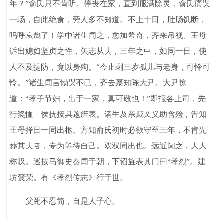
年？”俞氏只不肯听。停丧在家，直到服满除灵，俞氏痛哭
一场，自此绝食，旁人多不知道。不上十日，肚肠饥断，
呜呼哀哉了！学中诸生闻之，愈加希奇，齐来吊视。王母
诉出媳妇坚贞之性，矢志从夫，三年之中，如同一日，使
人不及提防，竟以身殉。“今止剩三岁孤儿与老身，可怜可
怜。”诸生闻言恸哭不已，齐去禀知陈大尹。大尹惊
道：“孝子节妇，出于一家，真可敬也！”即报各上司，先
行奖恤，侯抚按具题旌表。诸生及亲戚又义助含殓，告知
王母择日一同出柩。方知俞氏初时必欲守至三年，不肯先
葬其夫者，专为等待自己。双双同出也。远近闻之，人人
称叹。巡按马御史奏闻于朝，下诏旌表其门曰“孝烈”。建
坊褒荣。有《孝烈传志》行于世。
父死不忍简，自是人子心。