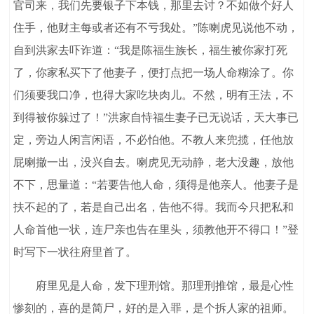
官司来，我们先要银子下本钱，那里去讨？不如做个好人
住手，他财主每或者还有不亏我处。”陈喇虎见说他不动，
自到洪家去吓诈道：“我是陈福生族长，福生被你家打死
了，你家私买下了他妻子，便打点把一场人命糊涂了。你
们须要我口净，也得大家吃块肉儿。不然，明有王法，不
到得被你躲过了！”洪家自恃福生妻子已无说话，天大事已
定，旁边人闲言闲语，不必怕他。不教人来兜揽，任他放
屁喇撤一出，没兴自去。喇虎见无动静，老大没趣，放他
不下，思量道：“若要告他人命，须得是他亲人。他妻子是
扶不起的了，若是自己出名，告他不得。我而今只把私和
人命首他一状，连尸亲也告在里头，须教他开不得口！”登
时写下一状往府里首了。
府里见是人命，发下理刑馆。那理刑推馆，最是心性
惨刻的，喜的是简尸，好的是入罪，是个拆人家的祖师。