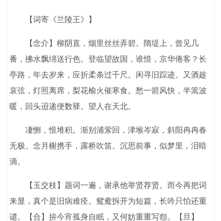
【词寄《兰陵王》】
【念介】柳阴直，烟里丝丝弄碧。隋堤上，曾见几
番，拂水飘绵送行色。登临望故国，谁惜，京华倦客？长
亭路，年去岁来，应折柔条过千尺。闲寻旧踪迹。又酒趁
哀弦，灯照离席，梨花榆火催寒食。愁一箭风快，半篙波
暖，回头迢递便数驿。望人在天北。
凄恻，恨堆积。渐别浦萦回，津堠岑寂，斜阳冉冉春
无极。念月榭携手，露桥吹笛。沉思前事，似梦里，泪暗
滴。
【玉交枝】题词一遍，谢承他举贤荐贤。而今再把词
来显，真个是旧病难痊。鸳鸯拆开为短篇，长吟只怕还重
谴。【合】拚今宵孤身自眠，又何妨重重写怨。【旦】