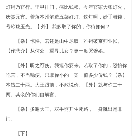
灯铺乃官行。里甲排门，痛比钱粮。今年官家大张灯火，
庆赏元宵。着落本州解造五架好灯。这灯呵，妙手雕镂，
号玲珑玉光。【 外】 我多取了你的，你待如何？
【杂】惊惶。若还是山中尽取，难销破京师业帐。
【作悲介】从何处，重寻儿女？更一度哭爹娘。
【外】听之可伤。我逗你耍来。若取了你的，恐怕你
吃苦，不当稳便。只取你小的一架，值多少价钱？【杂】
本钱二十两。大王跟前，不敢说价。【外】就与你二十
两。其余的你们自解官。
【杂】多谢大王。双手劈开生死路，一身跳出是非
门。
【下】