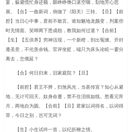
宴，躲避慌忙身还额，眼睁睁馋口涎空咽，刬地芳心思
展。【合】一曲新词，倒做了《阳关》三转。【旦】【前
腔】当日心中事，君前不敢言。谁知魆地龙颜变，判案些
时无情面。笑啼两下恩成怨，教我如何过遣？【合前】
【生】【五供养】穷神活现，一个新橙，剖出冤缠。开封
遵圣意，不伦羡余钱。官评坐贬，端只为床头诠眩一霎分
离去，怎俄延？
【合】何日归来，旧家庭院？【旦】
【前腔】君王不辨，扫煞风光，当甚传宣？知心从避
地，无计可回天。奴身命蹇，禁不住泪痕如线。愁看元宵
月，两地自为圆。【合前】【旦】君家以词得名，以词得
罪，今日之别，岂可无词？
【生】小生试吟一首，以纪折柳之情。