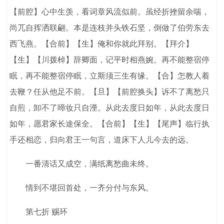
【前腔】心中生羡，看词章风流似前。虽经折挫留余喘，
尚兀自挥洒联翩。本是连枝并头铁石坚，倒做了伯劳东去
西飞燕。【合前】【生】俺和你就此拜别。【拜介】
【生】【川拨棹】辞卿面，记平时相燕婉。再不能整宿停
眠，再不能整宿停眠，立斯须三生有缘。【合】怎教人着
去鞭？任从他足不前。【旦】【前腔换头】诉不了离愁只
自煎，卸不了啼妆只自湮。从此去度日如年，从此去度日
如年，愿君家长途保全。【合前】【生】【尾声】临行执
手还相恋，归向君王一句言，道床下人儿今去的远。
一番清话又成空，满纸离愁曲未终。
情到不堪回首处，一齐分付与东风。
第七折 赐环