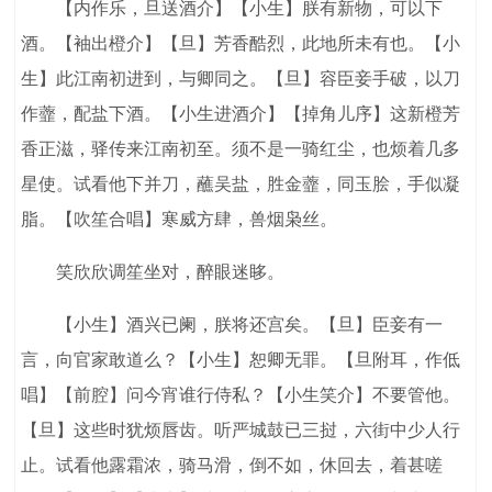
【内作乐，旦送酒介】【小生】朕有新物，可以下
酒。【袖出橙介】【旦】芳香酷烈，此地所未有也。【小
生】此江南初进到，与卿同之。【旦】容臣妾手破，以刀
作虀，配盐下酒。【小生进酒介】【掉角儿序】这新橙芳
香正滋，驿传来江南初至。须不是一骑红尘，也烦着几多
星使。试看他下并刀，蘸吴盐，胜金虀，同玉脍，手似凝
脂。【吹笙合唱】寒威方肆，兽烟枭丝。
笑欣欣调笙坐对，醉眼迷眵。
【小生】酒兴已阑，朕将还宫矣。【旦】臣妾有一
言，向官家敢道么？【小生】恕卿无罪。【旦附耳，作低
唱】【前腔】问今宵谁行侍私？【小生笑介】不要管他。
【旦】这些时犹烦唇齿。听严城鼓已三挝，六街中少人行
止。试看他露霜浓，骑马滑，倒不如，休回去，着甚嗟