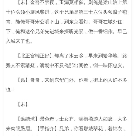
【末】金吾不禁夜，玉漏莫相催。则俺是梁山泊上第
十位头领小旋风柴进，这个兄弟是第三十六位头领浪子燕
青。随俺哥哥宋公明下山，到东京看灯。哥哥在城外住
下，俺和这个兄弟先进城来探听光景，做一番细作。早已
入城来了也。
【北正宫端正好】却离了水云乡，早来到繁华地。路
旁人不索猜疑，满朝中不及俺那出间位，衠一味怀忠义。
【贴】哥哥，来到东华门外。你看，街上的人好不多
也！
【末】
【滚绣球】景色奇，士女齐。满街衢游人如蚁，大多
来肉眼愚眉。【手指介】兄弟，你看那戴翠花，着锦衣，