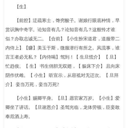
【生】
【前腔】迂疏寒士，馋穷酸子。谢娘行眼底种情，早
赏识胸中奇字。论知音有几？论知音有几？这般怜才谁
似？办取志诚无二。【合前】【小生扮宋道君，道服带二
内侍上】【赚】美玉于斯，微服潜行有所之。风流事，谁
言王者必无私？【内侍喝】驾到！【 生旦慌介】 【 旦】
忙趋俟。【 生】 书生俏胆无双翅，【 躲床下介】 且向床
阴作伏雌。【 小生】 听宣示，从容祗对无迁次。【 旦拜
介】 妾当万死，妾当万死?
【小生】赐卿平身。【旦】愿官家万岁。【小生】爱
卿坐了讲话。【旦谢恩介】圣驾光临，龙体劳顿，臣妾敢
奉卮酒上寿。