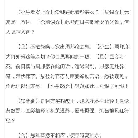
【小生看案上介】爱卿在此看些甚么？【见词介】元
来是一首词。【念前词介】此乃前日与卿晚夕的光景，何
人隐括入词？
【旦】不敢隐瞒，实出周邦彦之笔。【小生】周邦彦
为何知得这等亲切？似目见耳闻的一般。【旦】臣妾万
死。前日偶与周邦彦在此闲话，适遇驾到。邦彦无处躲
避，窜伏床下。故彼时官家与臣妾举动言语，悉被窥见，
作此词以纪其事。【小生怒介】轻薄如此，可恨！可恨！
【锁寒窗】是何方劣相酸丁，混入花丛举止轻！看论
黄数黑，画影描形；机关逗外，唇枪厮逞。怎当他风狂行
径？
【合】思量直恁不相应，便早遣离神京。