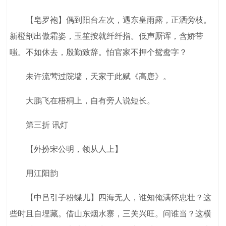
【皂罗袍】偶到阳台左次，遇东皇雨露，正洒旁枝。
新橙剖出傲霜姿，玉笙按就纤纤指。低声厮诨，含娇带
嗤。不如休去，殷勤致辞。怕官家不押个鸳鸯字？
未许流莺过院墙，天家于此赋《高唐》。
大鹏飞在梧桐上，自有旁人说短长。
第三折 讯灯
【外扮宋公明，领从人上】
用江阳韵
【中吕引子粉蝶儿】四海无人，谁知俺满怀忠壮？这
些时且自埋藏。借山东烟水寨，三关兴旺。问谁当？这横