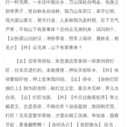
行一时无两。一水洼中能出令，万山深处自鸣金。包身义
胆奇男子，世自称名在绿林。我乃山东宋江，表字公明。
现为梁山寨主，替天行道。人多称我为及时雨。目下天气
严寒，不知山下有甚事体？且待众兄弟到来，试问则个。
【众扮梁山泊好汉，净扮李逵，照常上场诗、通姓名，相
见介】【外】众兄弟，山下有甚事来？
【众】启哥哥得知，朱贵酒店里拿得一班莱州府灯
匠，往东京进灯的。未敢擅便，押在关前听令。【外】休
得要惊吓他，押上堂来我问咱。【众】得令。【杂扮灯匠
挑灯上】朝为田舍郎，献灯忠义堂。寨主本无种，男儿当
自强。【众】灯匠当面。【外】【中吕过曲尾犯序】率土
戴君王。岂是吾侪，不晓伦常？谄佞盈朝，致闾阎尽荒。
灯匠！无非是繁华景物，才显出精工伎俩。争知道，脂膏
尽处，黄雀觑螳螂！【 杂叩头介】【 前腔换头】 应当，