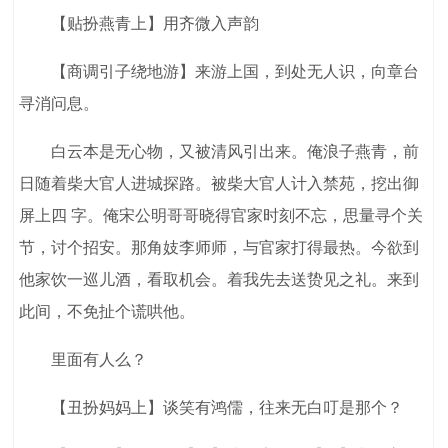
【贴扮燕青上】用齐微入声韵
【商调引子绕地游】来游上国，到处无人识，向章台
寻消问息。
白云本是无心物，又被清风引出来。俺浪子燕青，前
日随着柴大官人进城探路。被柴大官人计入禁苑，挖出御
屏上四 字。俺宋公明哥哥晓得官家时刻不忘，思量寻个关
节，讨个招安。那角妓李师师，与官家打得最热。今欲到
他家饮一巡儿酒，看取机会。着我先去送贽见之礼。来到
此间，不免扯个谎哄他。
里面有人么？
【丑扮妈妈上】谈笑有鸿儒，往来无白叮是那个？