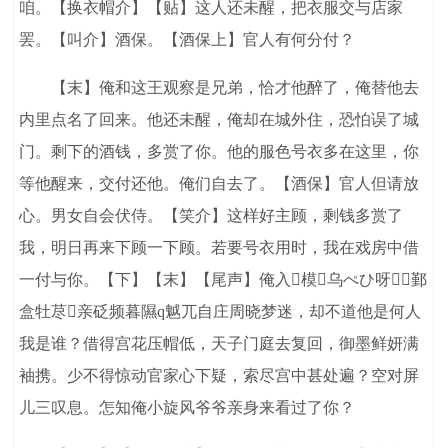
咱。【换衣帽介】【贴】这人还未醒，把衣服交与店家
罢。【叫介】酒保。【酒保上】官人有何分付？
【末】俺和这王观察是兄弟，恰才他醉了，俺替他去
内里点名了回来。他还未醒，俺却在城外住，恐怕误了城
门。剩下的酒钱，多赏了你。他的服色号衣多在这里，你
等他醒来，交付还他。俺们自去了。【酒保】官人但请放
心。男女自会伏侍。【笑介】这样好主顾，剩钱多赏了
我，明日再来下顾一下顾。若要号衣用时，我在戏房中借
一付与你。【下】【末】【尾声】俺入模乌ぺひ呀鄞
盒牡荩亲砭频暮隰q魆兀自庄周晓梦迷，却不道他是何人
我是谁？借得宫花压帽低，天子门庭去复回，御墨鲜妍满
袖携。少不得惊动官家心下疑，索尽宫中甚处遍？空对屏
儿三叹息。怎知俺小旋风爷爷亲身来看过了你？