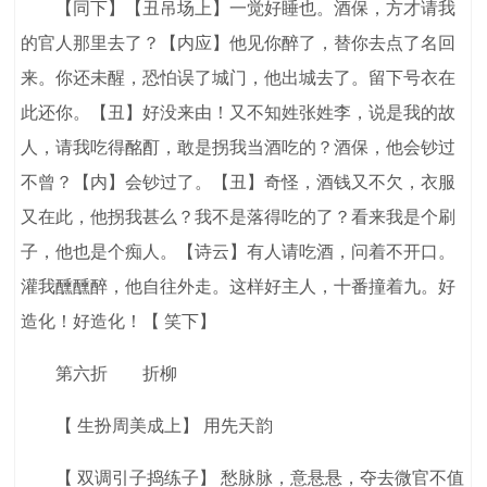
【同下】【丑吊场上】一觉好睡也。酒保，方才请我
的官人那里去了？【内应】他见你醉了，替你去点了名回
来。你还未醒，恐怕误了城门，他出城去了。留下号衣在
此还你。【丑】好没来由！又不知姓张姓李，说是我的故
人，请我吃得酩酊，敢是拐我当酒吃的？酒保，他会钞过
不曾？【内】会钞过了。【丑】奇怪，酒钱又不欠，衣服
又在此，他拐我甚么？我不是落得吃的了？看来我是个刷
子，他也是个痴人。【诗云】有人请吃酒，问着不开口。
灌我醺醺醉，他自往外走。这样好主人，十番撞着九。好
造化！好造化！【 笑下】
第六折 折柳
【 生扮周美成上】 用先天韵
【 双调引子捣练子】 愁脉脉，意悬悬，夺去微官不值