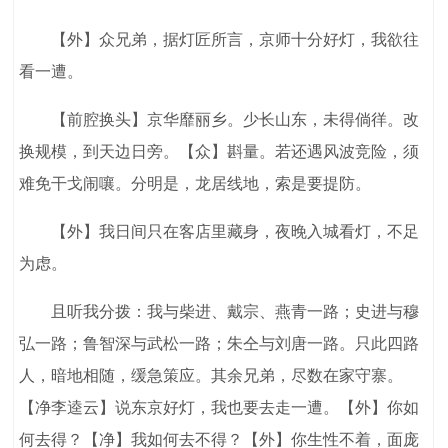
【外】众兄弟，据灯匠所言，京师十分好灯，我欲往
看一遭。
【前腔换头】京华靡丽乡。少长山东，未得倘徉。改
换规模，到天边日旁。【众】斟量。若还遇风波竞险，须
难免干戈闹嚷。分明是，龙居线地，索是要提防。
【外】我日间只在客店里藏身，夜晚入城看灯，不足
为虑。
且听我分拨：我与柴进、戴宗、燕青一路；史进与穆
弘一路；鲁智深与武松一路；朱仝与刘唐一路。只此四路
人，暗地相随，缓急策应。其余兄弟，尽数在家守寨。
【净李逵云】说东京好灯，我也要去走一遭。【外】你如
何去得？【净】我如何去不得？【外】你生性不着，面庞