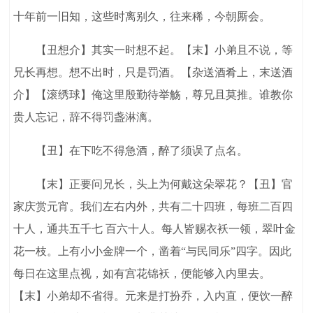
十年前一旧知，这些时离别久，往来稀，今朝厮会。
【丑想介】其实一时想不起。【末】小弟且不说，等
兄长再想。想不出时，只是罚酒。【杂送酒肴上，末送酒
介】【滚绣球】俺这里殷勤待举觞，尊兄且莫推。谁教你
贵人忘记，辞不得罚盏淋漓。
【丑】在下吃不得急酒，醉了须误了点名。
【末】正要问兄长，头上为何戴这朵翠花？【丑】官
家庆赏元宵。我们左右内外，共有二十四班，每班二百四
十人，通共五千七 百六十人。每人皆赐衣袄一领，翠叶金
花一枝。上有小小金牌一个，凿着“与民同乐”四字。因此
每日在这里点视，如有宫花锦袄，便能够入内里去。
【末】小弟却不省得。元来是打扮乔，入内直，便饮一醉