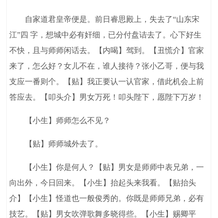
自家道君皇帝便是。前日睿思殿上，失去了“山东宋
江”四 字，想城中必有奸细，已分付盘诘去了。心下好生
不快，且与师师闲话去。【内喝】驾到。【丑慌介】官家
来了，怎么好？女儿不在，谁人接待？张小乙哥，便与我
支应一番则个。【贴】我正要认一认官家，借此机会上前
答应去。【叩头介】男女万死！叩头陛下，愿陛下万岁！
【小生】师师怎么不见？
【贴】师师城外去了。
【小生】你是何人？【贴】男女是师师中表兄弟，一
向出外，今日回来。【小生】抬起头来我看。【贴抬头
介】【小生】怪道也一般俊秀的。你既是师师兄弟，必有
技艺。【贴】男女吹弹歌舞多晓得些。【小生】赐卿平