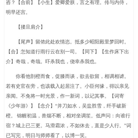
咨？【合前】【小生】爱卿爱朕，言之有理。传与内侍，
明早还宫。
【搂旦肩介】
【尾声】留侬此处欢情恣。抵多少昭阳殿里梦回时。
【合】怎知道行雨行云在别一司。【同下】【生作床下出
介】奇哉，奇哉。吓杀我也，侥幸杀我也。
你看他剖橙而食，促膝而谈，欲去欲留，相调相谑。
若有史官在旁，也该载入起居注了。小臣何缘，得以亲见
亲闻。不免将一时光景，作一新词，以记其事。【词寄
《少年游》】【念介】“并刀如水，吴盐胜雪，纤手破新
橙。 锦幄初温，兽烟不断，相对坐调笙。低声问：向谁行
宿？城上已三更。马滑霜浓，不如休去，直是少人行。”词
已写完，明日与师师看了，以博一笑。