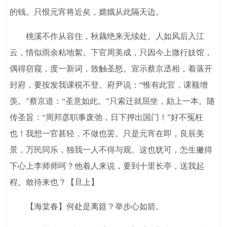
的钱。只恨元宵将近矣，嫦娥从此隔天边。
桃溪不作从容住，秋藕绝来无续处。人如风后入江
云，情似雨余粘地絮。下官周美成，只因今上微行妓馆，
偶得窃窥，度一新词，致触圣怒。宣示蔡京丞相，着落开
封府，要按发我课税不登。府尹说：“惟有此官，课额增
羡。”蔡京道：“圣意如此。”只索迁就屈坐，劾上一本。随
传圣旨：“周邦彦职事废弛，日下押出国门！”好不冤枉
也！我想一官甚轻，不做也罢。只是元宵在即，良辰美
景，万民同乐，独我一人不得与观。这也犹可，怎生撇得
下心上李师师呵？他着人来说，要到十里长亭，送我起
程。敢待来也？【旦上】
【海棠春】何处是离筵？举步心如箭。