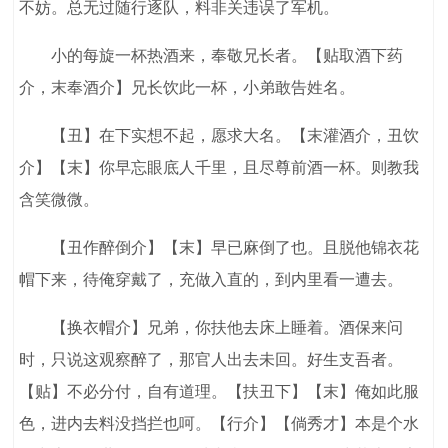
不妨。总无过随行逐队，料非关违误了军机。
小的每旋一杯热酒来，奉敬兄长者。【贴取酒下药
介，末奉酒介】兄长饮此一杯，小弟敢告姓名。
【丑】在下实想不起，愿求大名。【末灌酒介，丑饮
介】【末】你早忘眼底人千里，且尽尊前酒一杯。则教我
含笑微微。
【丑作醉倒介】【末】早已麻倒了也。且脱他锦衣花
帽下来，待俺穿戴了，充做入直的，到内里看一遭去。
【换衣帽介】兄弟，你扶他去床上睡着。酒保来问
时，只说这观察醉了，那官人出去未回。好生支吾者。
【贴】不必分付，自有道理。【扶丑下】【末】俺如此服
色，进内去料没挡拦也呵。【行介】【倘秀才】本是个水