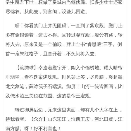
浒中魔君下世，权做了皇城内当筵傀儡。抵多少壮士还家
尽锦衣。从此去，到官闱，没些儿回避。
呀！你看禁门上并无阻碍，一直到了紫宸殿。殿门上
多有金锁锁着，进去不得。且转过凝晖殿，殷旁有路，转
将入去。原来又是一个偏殿，牌上全书“睿思殿”三字。侧
首一扇朱红格子，且喜开着，不免闪将入去。
【滚绣球】幸逢着殿宇开，闯入个锦绣堆。耀人睛帘
垂翡翠，看不迭案满珠玑。则见架上签，尽典籍，奚超墨
龙文象笔，薛涛笺子石端溪。御屏上山河一统皆图画，比
及俺水泊三关也在范围。这的是帝王宏规。
转过御屏后边，元来这里素面，却有几个大字在上，
待我看者。【念介】山东宋江，淮西王庆，河北田虎，江
南方腊。呀！好不利害也！