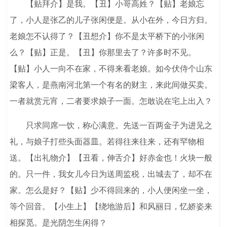
【贴拜介】是我。【丑】小哥高姓？【贴】老娘忘
了，小人是张乙的儿子张闲便是。从小在外，今日方归。
老娘怎不认得了？【丑想介】你不是太平桥下的小张闲
么？【贴】正是。【丑】你那里去了？许多时不见。
【贴】小人一向不在家，不得来看老娘。如今伏侍个山东
梁客人，是燕南河北第一个有名的财主，来此间做买卖。
一者就赏元宵，二者要求娘子一面。怎敢说在宅上出入？
只求同席一饮，称心满意。先送一百两金子为进见之
礼，与娘子打些头面器皿。若得往来往来，还有罕物相
送。【出礼物介】【丑看，伸舌介】好赤金也！火块一般
的。只一件，我女儿今日为送周监税，出城去了，却不在
家。怎么是好？【贴】少不得回来的，小人便闲坐一坐，
等个回音。【小生上】【绕地游后】和风丽日，忆娇姿来
相探觅。是光阴怎生闲得？