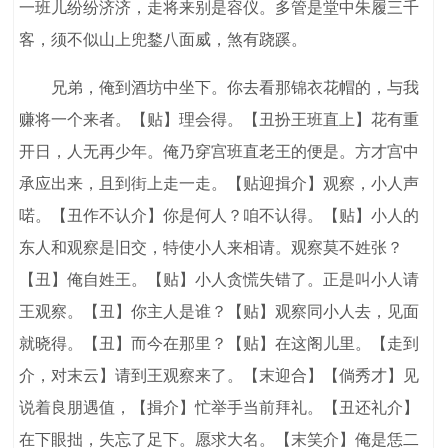
一班儿纷纷济济，走将来别是容仪。多管是堂中朱履三千
客，须不似山上兜鍪八面威，煞有跷蹊。
兄弟，俺到酒坊中坐下。你去看那锦衣花帽的，与我
赚将一个来者。【贴】理会得。【丑扮王班直上】花有重
开日，人无再少年。俺乃穿宫班直老王的便是。方才宫中
承应出来，且到街上走一走。【贴迎揖介】观察，小人声
喏。【丑作不认介】你是何人？咱不认得。【贴】小人的
东人和观察是旧交，特使小人来相请。观察莫不姓张？
【丑】俺自姓王。【贴】小人贪慌失错了。正是叫小人请
王观察。【丑】你主人是谁？【贴】观察同小人去，见面
就晓得。【丑】而今在那里？【贴】在这阁儿里。【走到
介，对末云】请到王观察来了。【末迎合】【倘秀才】见
说着良朋遇值，【揖介】忙举手当前拜礼。【丑还礼介】
在下眼拙，失忘了足下。愿求大名。【末笑介】俺是恁二