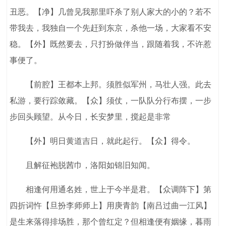
丑恶。【净】几曾见我那里吓杀了别人家大的小的？若不
带我去，我独自一个先赶到东京，杀他一场，大家看不安
稳。【外】既然要去，只打扮做伴当，跟随着我，不许惹
事便了。
【前腔】王都本上邦。须胜似军州，马壮人强。此去
私游，要行踪敛藏。【众】须仗，一队队分行布摆，一步
步回头顾望。从今日，长安梦里，搅起是非常
【外】明日黄道吉日，就此起行。【众】得令。
且解征袍脱茜巾，洛阳如锦旧知闻。
相逢何用通名姓，世上于今半是君。【众调阵下】第
四折词忤【旦扮李师师上】用庚青韵【南吕过曲一江风】
是生来落得排场胜，那个曾红定？但相逢便有姻缘，暮雨