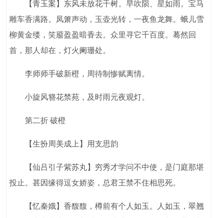
【青玉案】东风未放花千树。早吹陨、星如雨。宝马
雕车香满路。凤箫声动，玉壶光转，一夜鱼龙舞。蛾儿雪
柳黄金缕，笑靥盈盈暗香去。众里寻它千百度。蓦然回
首，那人却在，灯火阑珊处。
李师师手破新橙，周待制惨赋离情。
小旋风簪花禁苑，及时雨元夜观灯。
第二折 破橙
【生扮周美成上】用支思韵
【仙吕引子紫苏丸】穷秀才学问不中使，是门庭那堪
投止。甚因缘得逗女娇姿，总君王禁不住相思死。
【忆秦娥】香馥馥，樽前有个人如玉。人如玉，翠翘