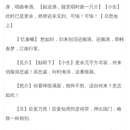
身，唱曲奉酒。【贴送酒，随意唱时曲一只介】【小生】
此时已是更余，师师还未见到。可恼！可恼！【 旦愁妆
上】
【 忆秦蛾】 愁如织，归来别泪还频滴。还频滴，翠帏
春梦，江南行客。
【见介】【贴暗下】【小生】更余兀守方岑寂，何来
俏脸添悲戚！添悲戚，向时淹润，这番狼藉。
【怒介】你看啼痕满面，憔悴不胜。适自何来？意态
如此！
【旦】臣妾万死！臣妾知周邦彦得罪，押出国门，略
致一杯相别。