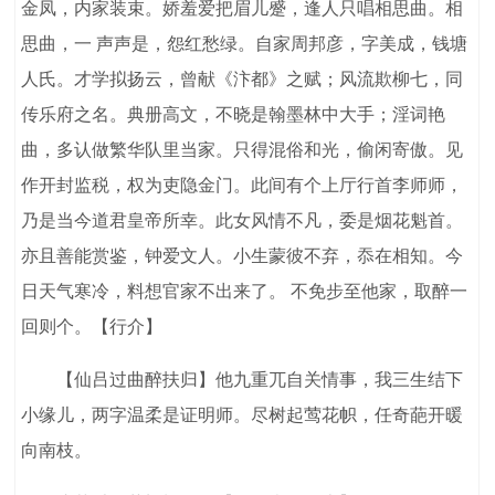
金凤，内家装束。娇羞爱把眉儿蹙，逢人只唱相思曲。相
思曲，一 声声是，怨红愁绿。自家周邦彦，字美成，钱塘
人氏。才学拟扬云，曾献《汴都》之赋；风流欺柳七，同
传乐府之名。典册高文，不晓是翰墨林中大手；淫词艳
曲，多认做繁华队里当家。只得混俗和光，偷闲寄傲。见
作开封监税，权为吏隐金门。此间有个上厅行首李师师，
乃是当今道君皇帝所幸。此女风情不凡，委是烟花魁首。
亦且善能赏鉴，钟爱文人。小生蒙彼不弃，忝在相知。今
日天气寒冷，料想官家不出来了。 不免步至他家，取醉一
回则个。【行介】
【仙吕过曲醉扶归】他九重兀自关情事，我三生结下
小缘儿，两字温柔是证明师。尽树起莺花帜，任奇葩开暖
向南枝。