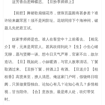
这芳香自惹蜂蝶恣。【旦扮李师师上】
【前腔】舞裙歌扇烟花市，便珠宫蕊殿有甚参差？谁
许轻来觑罘罳！须不是闲阶址。花胡同排下个海神祠，破
题儿先把君王试。
奴家李师师是也。谁人在客堂中？上前看去。【相见
介】呀，元来是周官人。甚风吹得到此？【生】小生心绪
无聊，愿与贤卿一谈。想今日天气严寒，官家不出，故尔
造访。【旦】既如此，小妹暖酒，与官人敌寒清话。丫鬟
取酒过来。【丑扮丫鬟，持酒上】有酒。【旦送介】【桂
枝香】高贤来至，撩人清思。俺这家门户呵，假饶终日喧
阗，只算做黄昏独自。论知心有几？论知心有几？多情相
视，甘当陪侍。【合】意孜孜。最是疼人处，吹灯带笑
时。