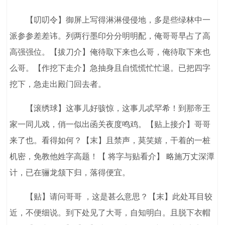
【叨叨令】御屏上写得淋淋侵侵地，多是些绿林中一
派参参差差讳。列两行墨印分分明明配，俺哥哥早占了高
高强强位。【拔刀介】俺待取下来也么哥，俺待取下来也
么哥。【作挖下走介】急抽身且自慌慌忙忙退。已把四字
挖下，急走出殿门回去者。
【滚绣球】这事儿好骇惊，这事儿忒罕希！到那帝王
家一同儿戏，俏一似出函关夜度鸣鸡。【贴上接介】哥哥
来了也。看得如何？【末】且禁声，莫笑嬉，干着的一桩
机密，免教他姓字高题！【 将字与贴看介】 略施万丈深潭
计，已在骊龙颔下归，落得便宜。
【贴】请问哥哥 ，这是甚么意思？【末】此处耳目较
近，不便细说。到下处见了大哥，自知明白。且脱下衣帽