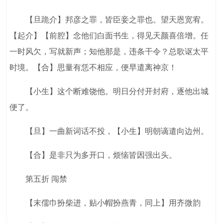
【旦跪介】邦彦之罪，皆臣妾之罪也。望天恩宽宥。
【起介】【前腔】念他们白面书生，得见天颜喜倍增。任
一时风欠，写就新声；知他那是，违条干令？总歌讴太平
时境。【合】思量有恁不相应，便早遣离神京！
【小生】这个断难饶他。明日分付开封府，逐他出城
便了。
【旦】一曲新词话不投，【小生】明朝谪遣向边州。
【合】是非只为多开口，烦恼皆因强出头。
第五折 闯禁
【末儒巾扮柴进，贴小帽扮燕青，同上】用齐微韵