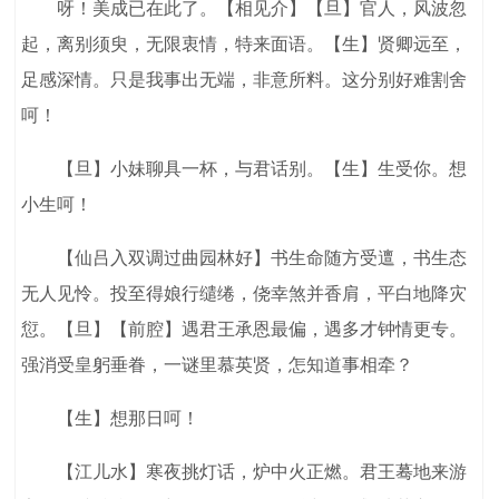
呀！美成已在此了。【相见介】【旦】官人，风波忽
起，离别须臾，无限衷情，特来面语。【生】贤卿远至，
足感深情。只是我事出无端，非意所料。这分别好难割舍
呵！
【旦】小妹聊具一杯，与君话别。【生】生受你。想
小生呵！
【仙吕入双调过曲园林好】书生命随方受邅，书生态
无人见怜。投至得娘行缱绻，侥幸煞并香肩，平白地降灾
愆。【旦】【前腔】遇君王承恩最偏，遇多才钟情更专。
强消受皇躬垂眷，一谜里慕英贤，怎知道事相牵？
【生】想那日呵！
【江儿水】寒夜挑灯话，炉中火正燃。君王蓦地来游