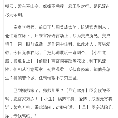
朝云，暂主巫山令。嫦娥不恁撑，君王取次行。是风流占
尽无余剩。
亲身李师师。前日正与周美成饮笑，恰遇官家到来，
仓忙避在床下。后来官家语言动止，尽为美成所见。美成
填作一词，眼前说话，尽作词中佳料。似此才人，真堪爱
敬。今日无事在此，且把此词展玩一遍则个。【小生道
服，扮道君上】【前腔】离宫闱喜踏闲花径，种下风流
性。但相从可意冤家，别样温柔，反似多侥幸。知他是怎
生？拚倾若个城。任朝端絮不了穷三圣。
已到师师家了。师师那里？【旦迎驾介】臣妾候迎圣
驾，愿官家万岁！【 小生】 赐卿平身。爱卿，朕因元宵将
近，暂息万机。乘此清闲，访卿夜话。【 旦】 臣妾洁除几
席，专候驾临。?