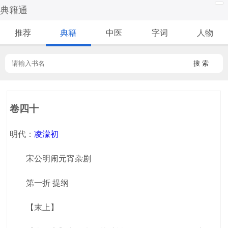
典籍通
推荐
典籍
中医
字词
人物
搜 索
卷四十
明代：
凌濛初
宋公明闹元宵杂剧
第一折 提纲
【末上】