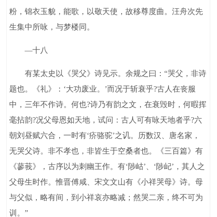
粉，锦衣玉貌，能歌，以敬天使，故移尊度曲。汪舟次先
生集中所咏，与梦楼同。
—十八
有某太史以《哭父》诗见示。余规之曰：“哭父，非诗
题也。《礼》：‘大功废业。’而况于斩衰乎?古人在丧服
中，三年不作诗。何也?诗乃有韵之文，在衰毁时，何暇挥
毫拈韵?况父母恩如天地，试问：古人可有咏天地者乎?六
朝刘昼赋六合，一时有‘疥骆驼’之讥。历数汉、唐名家，
无哭父诗。非不孝也，非皆生于空桑者也。《三百篇》有
《蓼莪》，古序以为刺幽王作。有‘陟岵’、‘陟屺’，其人之
父母生时作。惟晋傅咸、宋文文山有《小祥哭母》诗。母
与父似，略有间，到小祥哀亦略减；然哭二亲，终不可为
训。”