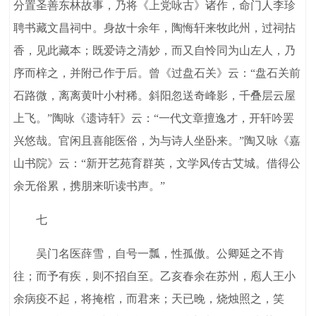
分置圣善东林故事，乃将《上党咏古》诸作，命门人李珍
聘书藏文昌祠中。身故十余年，陶悔轩来牧此州，过祠拈
香，见此藏本；既爱诗之清妙，而又自怜同为山左人，乃
序而梓之，并附己作于后。曾《过盘石关》云：“盘石关前
石路微，离离黄叶小村稀。斜阳忽送奇峰影，千叠层云屋
上飞。”陶咏《遗诗轩》云：“一代文章擅逸才，开轩吟罢
兴悠哉。官闲且喜能医俗，为与诗人坐卧来。”陶又咏《嘉
山书院》云：“新开艺苑育群英，文学风传古艾城。借得公
余无俗累，携朋来听读书声。”
七
吴门名医薛雪，自号一瓢，性孤傲。公卿延之不肯
往；而予有疾，则不招自至。乙亥春余在苏州，庖人王小
余病疫不起，将掩棺，而君来；天已晚，烧烛照之，笑