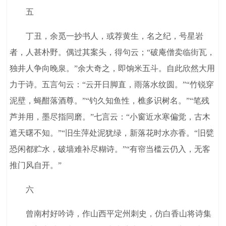
五
丁丑，余觅一抄书人，或荐黄生，名之纪，号星岩
者，人甚朴野。偶过其案头，得句云；“破庵僧卖临街瓦，
独井人争向晚泉。”余大奇之，即饷米五斗。自此欣然大用
力于诗。五言句云：“云开日脚直，雨落水纹圆。”“竹锐穿
泥壁，蝇酣落酒尊。”“钓久知鱼性，樵多识树名。”“笔残
芦并用，墨尽指同磨。”七言云：“小窗近水寒偏觉，古木
遮天曙不知。”“旧生萍处泥犹绿，新落花时水亦香。“旧甓
恐闲都贮水，破墙难补尽糊诗。”“有帘当槛云仍入，无客
推门风自开。”
六
曾南村好吟诗，作山西平定州刺史，仿白香山将诗集