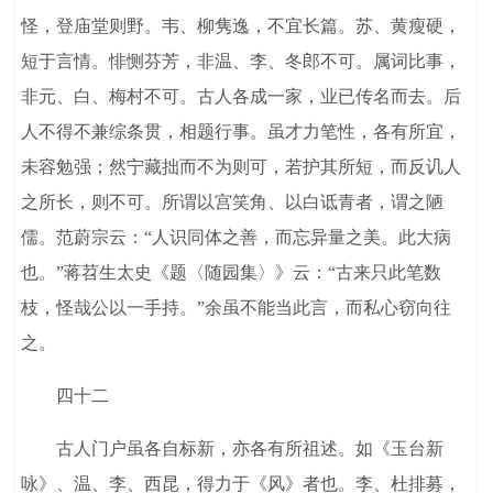
怪，登庙堂则野。韦、柳隽逸，不宜长篇。苏、黄瘦硬，
短于言情。悱恻芬芳，非温、李、冬郎不可。属词比事，
非元、白、梅村不可。古人各成一家，业已传名而去。后
人不得不兼综条贯，相题行事。虽才力笔性，各有所宜，
未容勉强；然宁藏拙而不为则可，若护其所短，而反讥人
之所长，则不可。所谓以宫笑角、以白诋青者，谓之陋
儒。范蔚宗云：“人识同体之善，而忘异量之美。此大病
也。”蒋苕生太史《题〈随园集〉》云：“古来只此笔数
枝，怪哉公以一手持。”余虽不能当此言，而私心窃向往
之。
四十二
古人门户虽各自标新，亦各有所祖述。如《玉台新
咏》、温、李、西昆，得力于《风》者也。李、杜排募，