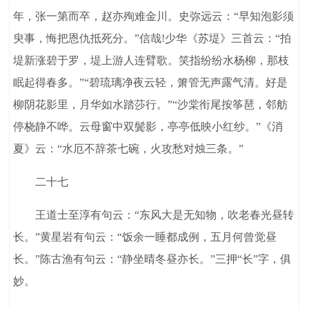
年，张一第而卒，赵亦殉难金川。史弥远云：“早知泡影须
臾事，悔把恩仇抵死分。”信哉!少华《苏堤》三首云：“拍
堤新涨碧于罗，堤上游人连臂歌。笑指纷纷水杨柳，那枝
眠起得春多。”“碧琉璃净夜云轻，箫管无声露气清。好是
柳阴花影里，月华如水踏莎行。”“沙棠衔尾按筝琶，邻舫
停桡静不哗。云母窗中双鬓影，亭亭低映小红纱。”《消
夏》云：“水厄不辞茶七碗，火攻愁对烛三条。”
二十七
王道士至淳有句云：“东风大是无知物，吹老春光昼转
长。”黄星岩有句云：“饭余一睡都成例，五月何曾觉昼
长。”陈古渔有句云：“静坐晴冬昼亦长。”三押“长”字，俱
妙。