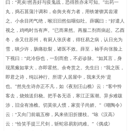
曰：“死矣!然吾好与疫鬼战，恐得胜亦未可知。”出药一
丸，捣石菖蒲汁调和，命舆夫有力者，用铁箸锲其齿灌
之。小余目闭气绝，喉汩汩然似咽似吐。薛嘱曰：“好遣人
视之，鸡鸣时当有声。”已而果然。再服二剂而病起。乙酉
冬，余又往苏州，有厨人张庆者，得狂易之病，认日光为
雪，啖少许，肠痛欲裂，诸医不效。薛至，袖手向张脸上
下视曰：“此冷痧也，一刮而愈，不必诊脉。”如其言，身
现黑瘢如掌大，亦即霍然。余奇赏之。先生曰：“我之医，
即君之诗，纯以神行。所谓‘人居屋中，我来天外’是
也。”然先生诗亦正不凡，如《夜别汪山樵》云：“客中怜
客去，烧烛送归桡。把手各无语，寒江正落潮。异乡难跋
涉，旧业有渔樵。切莫依人惯，家贫子尚娇。”《嘲陶令》
云：“又向门前栽五柳，风来依旧折腰枝。”咏《汉高》
云：“恰笑手提三尺剑，斩蛇容易割鸡难。”《偶成》