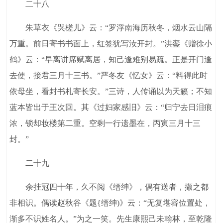
二十八
朱草衣《哭槎儿》云：“罗浮南海历秋冬，烟水云山隔
万重。前日寄书书面上，红签犹写汝开封。”洪銮《赠徐小
鹤》云：“早离讲席赋离居，知己逢难别易疏。正是开门逢
去使，接君三月十三书。”严冬友《忆女》云：“料得此时
依母坐，看封书札寄长安。”三诗，人传诵以为天籁；不知
蓝本皆出于王次回。其《过妇家感旧》云：“归宁去日泪痕
浓，锁却妆楼第二重。空剩一行遗墨在，丙寅三月十三
封。”
二十九
余挂冠四十年，久不阅《缙绅》，偶有送者，撷之都
非相识。偶读赵秋谷《题{缙绅)》云：“无复堪容位置处，
渐多不识姓名人。”为之一笑。先生康熙己未翰林，至乾隆