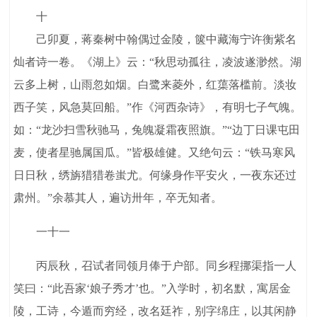
十
己卯夏，蒋秦树中翰偶过金陵，箧中藏海宁许衡紫名
灿者诗一卷。《湖上》云：“秋思动孤往，凌波遂渺然。湖
云多上树，山雨忽如烟。白鹭来菱外，红蕖落槛前。淡妆
西子笑，风急莫回船。”作《河西杂诗》，有明七子气魄。
如：“龙沙扫雪秋驰马，兔魄凝霜夜照旗。”“边丁日课屯田
麦，使者星驰属国瓜。”皆极雄健。又绝句云：“铁马寒风
日日秋，绣旃猎猎卷蚩尤。何缘身作平安火，一夜东还过
肃州。”余慕其人，遍访卅年，卒无知者。
一十一
丙辰秋，召试者同领月俸于户部。同乡程挪渠指一人
笑曰：“此吾家‘娘子秀才’也。”入学时，初名默，寓居金
陵，工诗，今遁而穷经，改名廷祚，别字绵庄，以其闲静