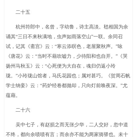
二十五
杭州符郎中，名曾，字幼鲁，诗主高淡。嵇相国为余
诵其“三日不来秋满地，虫声如雨落空山”一联。余同召
试，记其《斋宫》云：“寒云添暝色，老屋聚秋声。”咏
《唐花》云：“当时不藉吹嘘力，少待阳和也自开。”《哭
扬州马秋玉》云：“心死便为大自在，魂归仍返小玲
珑。”小玲珑山馆者，马氏花园也；属对甚巧。《贺周石帆
学士纳妾》云：“药炉经卷都抛却，只向灯前唤夜深。”尤
蕴藉。
二十六
吴中七子，有赵损之而无张少华，二人交好，忽中道
不终，都向余啧啧有言；而余亦不能为两家骑驿也。未十