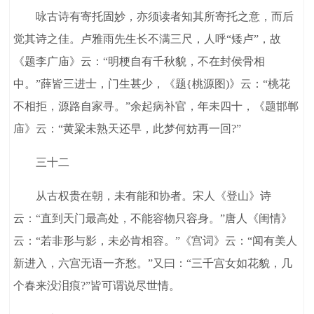
咏古诗有寄托固妙，亦须读者知其所寄托之意，而后
觉其诗之佳。卢雅雨先生长不满三尺，人呼“矮卢”，故
《题李广庙》云：“明梗自有千秋貌，不在封侯骨相
中。”薛皆三进士，门生甚少，《题{桃源图)》云：“桃花
不相拒，源路自家寻。”余起病补官，年未四十，《题邯郸
庙》云：“黄粱未熟天还早，此梦何妨再一回?”
三十二
从古权贵在朝，未有能和协者。宋人《登山》诗
云：“直到天门最高处，不能容物只容身。”唐人《闺情》
云：“若非形与影，未必肯相容。”《宫词》云：“闻有美人
新进入，六宫无语一齐愁。”又曰：“三千宫女如花貌，几
个春来没泪痕?”皆可谓说尽世情。