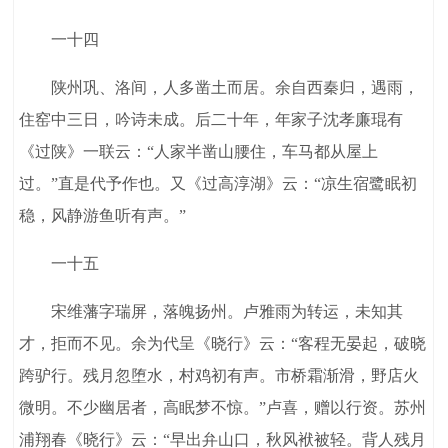
一十四
陕州巩、洛间，人多凿土而居。余自西秦归，遇雨，
住窑中三日，吟诗未成。后二十年，年家子沈孝廉琨有
《过陕》一联云：“人家半凿山腰住，车马都从屋上
过。”直是代予作也。又《过高淳湖》云：“凉生宿鹭眠初
稳，风静游鱼听有声。”
一十五
宋维藩字瑞屏，落魄扬州。卢雅雨为转运，未知其
才，拒而不见。余为代呈《晓行》云：“客程无晏起，破晓
跨驴行。残月忽堕水，村鸡初有声。市桥霜渐滑，野店火
微明。不少幽居者，高眠梦不惊。”卢喜，赠以行资。苏州
浦翔春《晓行》云：“早出弁山口，秋风袱被轻。背人残月