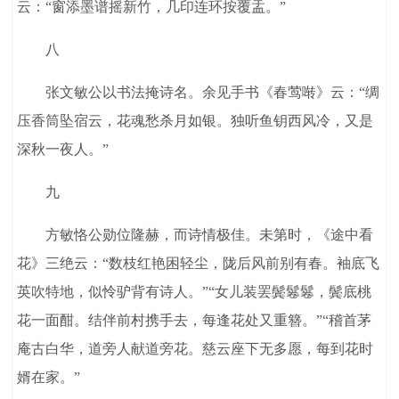
云：“窗添墨谱摇新竹，几印连环按覆盂。”
八
张文敏公以书法掩诗名。余见手书《春莺啭》云：“绸
压香筒坠宿云，花魂愁杀月如银。独听鱼钥西风冷，又是
深秋一夜人。”
九
方敏恪公勋位隆赫，而诗情极佳。未第时，《途中看
花》三绝云：“数枝红艳困轻尘，陇后风前别有春。袖底飞
英吹特地，似怜驴背有诗人。”“女儿装罢鬓鬈鬈，鬓底桃
花一面酣。结伴前村携手去，每逢花处又重簪。”“稽首茅
庵古白华，道旁人献道旁花。慈云座下无多愿，每到花时
婿在家。”