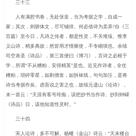
三十三
人有满腔书卷，无处张皇，当为考据之学，自成一
家；其次，则骈体文，尽可铺排。何必借诗为卖弄?自《三
百篇》至今日，凡诗之传者，都是性灵，不关堆垛。惟李
义山诗，稍多典故；然皆用才情驱使，不专砌填也。余续
司空表圣《诗品》，第三首便曰《博习》，言诗之必根于
学，所谓“不从糟粕，安得精英”是也。近见作诗者，全仗
糟粕，琐碎零星，如剃僧发，如拆袜线，句句加注，是将
诗当考据作矣。虑吾说之害之也，故续元遗山《论诗》，
末一首云：“天涯有客号玲痴，误把抄书当作诗。抄到钟嵘
《诗品》日，该他知道性灵时。”
三十四
宋人论诗，多不可解。杨蟠《金山》诗云：“天末楼台