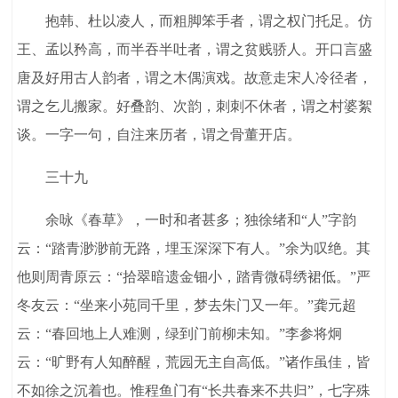
抱韩、杜以凌人，而粗脚笨手者，谓之权门托足。仿
王、孟以矜高，而半吞半吐者，谓之贫贱骄人。开口言盛
唐及好用古人韵者，谓之木偶演戏。故意走宋人冷径者，
谓之乞儿搬家。好叠韵、次韵，刺刺不休者，谓之村婆絮
谈。一字一句，自注来历者，谓之骨董开店。
三十九
余咏《春草》，一时和者甚多；独徐绪和“人”字韵
云：“踏青渺渺前无路，埋玉深深下有人。”余为叹绝。其
他则周青原云：“拾翠暗遗金钿小，踏青微碍绣裙低。”严
冬友云：“坐来小苑同千里，梦去朱门又一年。”龚元超
云：“春回地上人难测，绿到门前柳未知。”李参将炯
云：“旷野有人知醉醒，荒园无主自高低。”诸作虽佳，皆
不如徐之沉着也。惟程鱼门有“长共春来不共归”，七字殊