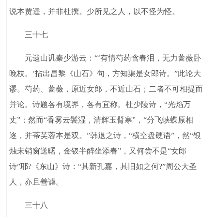
说本贾逵，并非杜撰。少所见之人，以不怪为怪。
三十七
元遗山讥秦少游云：“‘有情芍药含春泪，无力蔷薇卧
晚枝。’拈出昌黎《山石》句，方知渠是女郎诗。”此论大
谬。芍药、蔷薇，原近女郎，不近山石；二者不可相提而
并论。诗题各有境界，各有宜称。杜少陵诗，“光焰万
丈”；然而“香雾云鬟湿，清辉玉臂寒”，“分飞蛱蝶原相
逐，并蒂芙蓉本是双。”韩退之诗，“横空盘硬语”，然“银
烛未销窗送曙，金钗半醉坐添春”，又何尝不是“女郎
诗”耶?《东山》诗：“其新孔嘉，其旧如之何?”周公大圣
人，亦且善谑。
三十八