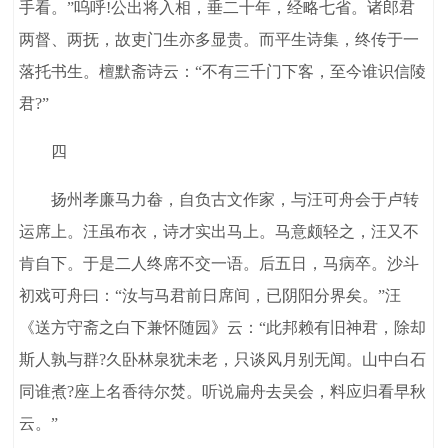
手看。”呜呼!公出将入相，垂二十年，经略七省。诸郎君
两督、两抚，故吏门生亦多显贵。而平生诗集，终传于一
落托书生。檀默斋诗云：“不有三千门下客，至今谁识信陵
君?”
四
扬州孝廉马力畚，自负古文作家，与汪可舟会于卢转
运席上。汪虽布衣，诗才实出马上。马意颇轻之，汪又不
肯自下。于是二人终席不交一语。后五日，马病卒。沙斗
初戏可舟曰：“汝与马君前日席间，已阴阳分界矣。”汪
《送方守斋之白下兼怀随园》云：“此邦赖有旧神君，除却
斯人孰与群?久卧林泉犹未老，只谈风月别无闻。山中白石
同谁煮?座上名香待尔焚。听说扁舟去吴会，料应归看早秋
云。”