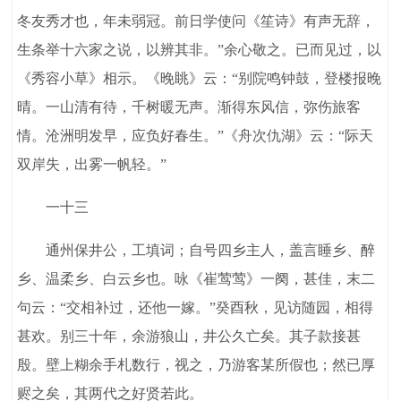
冬友秀才也，年未弱冠。前日学使问《笙诗》有声无辞，
生条举十六家之说，以辨其非。”余心敬之。已而见过，以
《秀容小草》相示。《晚眺》云：“别院鸣钟鼓，登楼报晚
晴。一山清有待，千树暖无声。渐得东风信，弥伤旅客
情。沧洲明发早，应负好春生。”《舟次仇湖》云：“际天
双岸失，出雾一帆轻。”
一十三
通州保井公，工填词；自号四乡主人，盖言睡乡、醉
乡、温柔乡、白云乡也。咏《崔莺莺》一阕，甚佳，末二
句云：“交相补过，还他一嫁。”癸酉秋，见访随园，相得
甚欢。别三十年，余游狼山，井公久亡矣。其子款接甚
殷。壁上糊余手札数行，视之，乃游客某所假也；然已厚
赆之矣，其两代之好贤若此。