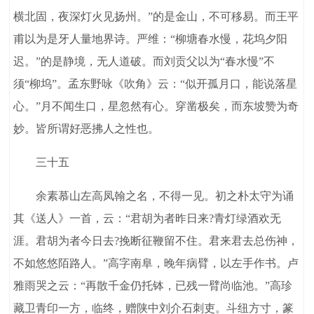
横北固，夜深灯火见扬州。”的是金山，不可移易。而王平
甫以为是牙人量地界诗。严维：“柳塘春水慢，花坞夕阳
迟。”的是静境，无人道破。而刘贡父以为“春水慢”不
须“柳坞”。孟东野咏《吹角》云：“似开孤月口，能说落星
心。”月不闻生口，星忽然有心。穿凿极矣，而东坡赞为奇
妙。皆所谓好恶拂人之性也。
三十五
余素慕山左高凤翰之名，不得一见。初之朴太守为诵
其《送人》一首，云：“君胡为者昨日来?青灯绿酒欢无
涯。君胡为者今日去?挽断征鞭留不住。君来君去总伤神，
不如悠悠陌路人。”高字南阜，晚年病臂，以左手作书。卢
雅雨哭之云：“再散千金仍托钵，已残一臂尚临池。”高珍
藏卫青印一方，临终，赠陕中刘介石刺吏。斗纽方寸，篆