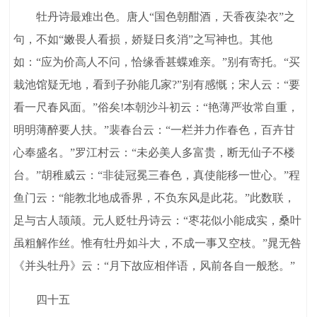
牡丹诗最难出色。唐人“国色朝酣酒，天香夜染衣”之
句，不如“嫩畏人看损，娇疑日炙消”之写神也。其他
如：“应为价高人不问，恰缘香甚蝶难亲。”别有寄托。“买
栽池馆疑无地，看到子孙能几家?”别有感慨；宋人云：“要
看一尺春风面。”俗矣!本朝沙斗初云：“艳薄严妆常自重，
明明薄醉要人扶。”裴春台云：“一栏并力作春色，百卉甘
心奉盛名。”罗江村云：“未必美人多富贵，断无仙子不楼
台。”胡稚威云：“非徒冠冕三春色，真使能移一世心。”程
鱼门云：“能教北地成香界，不负东风是此花。”此数联，
足与古人颉颃。元人贬牡丹诗云：“枣花似小能成实，桑叶
虽粗解作丝。惟有牡丹如斗大，不成一事又空枝。”晁无咎
《并头牡丹》云：“月下故应相伴语，风前各自一般愁。”
四十五