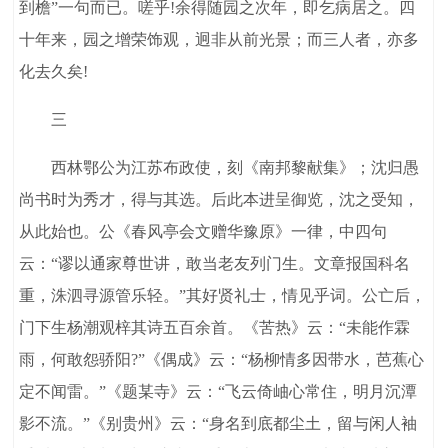
到檐”一句而已。嗟乎!余得随园之次年，即乞病居之。四
十年来，园之增荣饰观，迥非从前光景；而三人者，亦多
化去久矣!
三
西林鄂公为江苏布政使，刻《南邦黎献集》；沈归愚
尚书时为秀才，得与其选。后此本进呈御览，沈之受知，
从此始也。公《春风亭会文赠华豫原》一律，中四句
云：“谬以通家尊世讲，敢当老友列门生。文章报国科名
重，洙泗寻源管乐轻。”其好贤礼士，情见乎词。公亡后，
门下生杨潮观梓其诗五百余首。《苦热》云：“未能作霖
雨，何敢怨骄阳?”《偶成》云：“杨柳情多因带水，芭蕉心
定不闻雷。”《题某寺》云：“飞云倚岫心常住，明月沉潭
影不流。”《别贵州》云：“身名到底都尘土，留与闲人袖