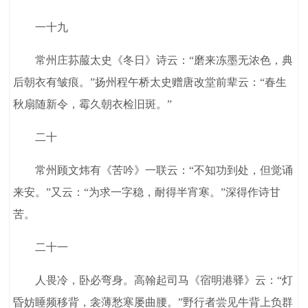
一十九
常州庄荪菔太史《冬日》诗云：“磨来冻墨无浓色，典
后朝衣有皱痕。”扬州程午桥太史赠唐改堂前辈云：“春生
秋扇随新令，霉久朝衣检旧斑。”
二十
常州顾文炜有《苦吟》一联云：“不知功到处，但觉诵
来安。”又云：“为求一字稳，耐得半宵寒。”深得作诗甘
苦。
二十一
人畏冷，卧必弯身。高翰起司马《宿明港驿》云：“灯
昏妨睡频移背，衾薄愁寒屡曲腰。”野行者尝见牛背上负群