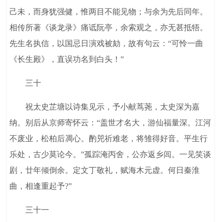
己未，而身犹强健，惟两目不能见物；与余为先后同年。
相传所著《谈龙录》痛诋阮亭，余索观之，亦无甚抵牾。
先生名执信，以国忌日演戏被劾，故有句云：“可怜一曲
《长生殿》，直误功名到白头！”
三十
祝太史芷塘以诗集见示，予小献茑荛，太史深为嘉
纳。别后从京师寄怀云：“盖世才名大，游仙福量深。江河
不废业，松柏后凋心。酌兕祈难老，将雏得好音。平生行
乐处，古少莫论今。”孤踪淹丙舍，公亦返乡闾。一见笑谈
剧，廿年倾倒余。定文丁敬礼，赋海木元虚。何日秦淮
曲，相逢重起予?”
三十一