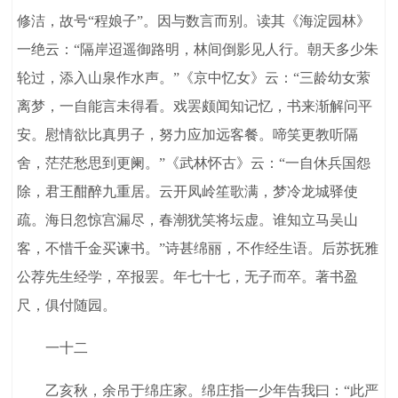
修洁，故号“程娘子”。因与数言而别。读其《海淀园林》
一绝云：“隔岸迢遥御路明，林间倒影见人行。朝天多少朱
轮过，添入山泉作水声。”《京中忆女》云：“三龄幼女萦
离梦，一自能言未得看。戏罢颇闻知记忆，书来渐解问平
安。慰情欲比真男子，努力应加远客餐。啼笑更教听隔
舍，茫茫愁思到更阑。”《武林怀古》云：“一自休兵国怨
除，君王酣醉九重居。云开凤岭笙歌满，梦冷龙城驿使
疏。海日忽惊宫漏尽，春潮犹笑将坛虚。谁知立马吴山
客，不惜千金买谏书。”诗甚绵丽，不作经生语。后苏抚雅
公荐先生经学，卒报罢。年七十七，无子而卒。著书盈
尺，俱付随园。
一十二
乙亥秋，余吊于绵庄家。绵庄指一少年告我曰：“此严