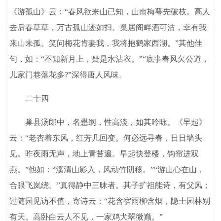
《游孤山》云：“春风欲来山已知，山南梅萼先破枝。高人
去后春草草，万古孤山迹如扫。巢居阁畔酒可沽，幸有我
来山未孤。笑问梅花肯妻我，我将抱鹤家西湖。”其他佳
句，如：“不知新月上，疑是水沾衣。”“底事春风欠公道，
儿家门巷落花多?”深得唐人风味。
二十四
巢县汤郎中，名懋纲，性高淡，如其吟咏。《早起》
云：“老杏着东风，红芳几回变。何必远寻春，日日墙头
见。昨夜雨无声，地上青苔遍。早起快登楼，钩帘进双
燕。”他如：“溪清山影入，风动竹阴移。”“游山心在山，
合眼飞岚绕。”真得静中三昧者。其子扩祖能诗，有父风；
过随园见访不值，寄诗云：“花含宿雨柳含烟，隐士园林别
有天。高卧白云人不见，一家鸡犬翠微巅。”