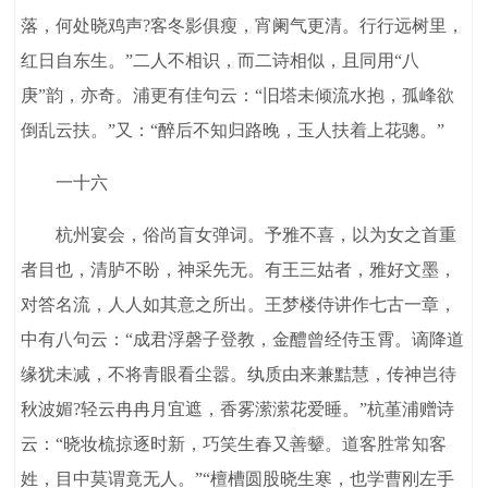
落，何处晓鸡声?客冬影俱瘦，宵阑气更清。行行远树里，
红日自东生。”二人不相识，而二诗相似，且同用“八
庚”韵，亦奇。浦更有佳句云：“旧塔未倾流水抱，孤峰欲
倒乱云扶。”又：“醉后不知归路晚，玉人扶着上花骢。”
一十六
杭州宴会，俗尚盲女弹词。予雅不喜，以为女之首重
者目也，清胪不盼，神采先无。有王三姑者，雅好文墨，
对答名流，人人如其意之所出。王梦楼侍讲作七古一章，
中有八句云：“成君浮磬子登教，金醴曾经侍玉霄。谪降道
缘犹未减，不将青眼看尘嚣。纨质由来兼黠慧，传神岂待
秋波媚?轻云冉冉月宜遮，香雾潆潆花爱睡。”杭堇浦赠诗
云：“晓妆梳掠逐时新，巧笑生春又善颦。道客胜常知客
姓，目中莫谓竟无人。”“檀槽圆股晓生寒，也学曹刚左手