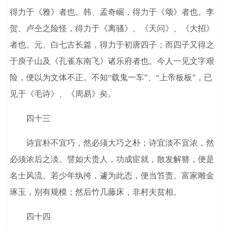
得力于《雅》者也。韩、孟奇崛，得力于《颂》者也。李
贺、卢仝之险怪，得力于《离骚》、《天问》、《大招》
者也。元、白七古长篇，得力于初唐四子；而四子又得之
于庾子山及《孔雀东南飞》诸乐府者也。今人一见文字艰
险，便以为文体不正。不知“载鬼一车”、“上帝板板”，已
见于《毛诗》、《周易》矣。
四十三
诗宜朴不宜巧，然必须大巧之朴；诗宜淡不宜浓，然
必须浓后之淡。譬如大贵人，功成宦就，散发解簪，便是
名士风流。若少年纨挎，遽为此态，便当笞责。富家雕金
琢玉，别有规模；然后竹几藤床，非村夫贫相。
四十四