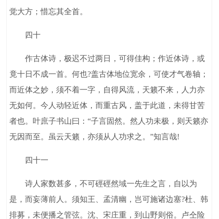
觉大方；惜忘其全首。
四十
作古体诗，极迟不过两日，可得佳构；作近体诗，或
竟十日不成一首。何也?盖古体地位宽余，可使才气卷轴；
而近体之妙，须不着一字，自得风流，天籁不来，人力亦
无如何。今人动轻近体，而重古风，盖于此道，未得甘苦
者也。叶庶子书山曰：“子言固然。然人功未极，则天籁亦
无因而至。虽云天籁，亦须从人功求之。”知言哉!
四十一
诗人家数甚多，不可硜硜然域一先生之言，自以为
是，而妄薄前人。须知王、孟清幽，岂可施诸边塞?杜、韩
排募，未便播之管弦。沈、宋庄重，到山野则俗。卢仝险