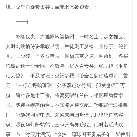
弹。众里自嫌衰太甚，幸无老态被卿看。”
一十七
乾隆戊寅，卢雅雨转运扬州，一时名士，趋之如云。
其时刘映榆侍讲掌教书院，生徒则王梦楼、金棕亭、鲍雅
堂、王少陵、严冬友诸人，俱极东南之选。闻余到，各捐
饩廪延饮于小全园。不数年，尽入青云矣。鲍见赠《玉堂
仙人篇》，不及省记；仅记梦楼《偕全公魁使琉球》二首
云：“一行金埒响琼琚，公子群过水竹居。卯发也须千万
值，绮年多是十三余。将离更唱红兰曲，相忆应看青李
书。鹦鹉香醪斟酌遍，不知凉月透交疏。”“那霸清江接海
门，每随残照望中原。东风未与归舟便，北里空销旅客
魂。尽夜华灯舞鹤鹆，三秋荒岛狎鲸鲲。他时若话悲欢
事，衣上涛痕并酒痕。”余按：琉球国王贵戚子弟，皆傅脂