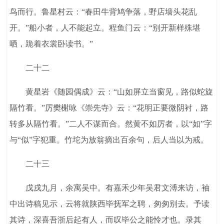
鸟而行。鲁星村云：“春田牛背鸠争落，野店墙头花乱
开。”船小者，人不能起立。程鱼门云：“别开新样殊堪
哂，跪着衣裳卧读书。”
二十二
黄星岩《随园偶成》云：“山如屏立当窗见，路似蛇旋
隔竹看。”厉樊榭咏《崇先寺》云：“花明正要微阴衬，路
转多从隔竹看。”二人不谋而合。然黄不如厉者，以“如”字
与“似”字犯重。竹坨为放翁摘出百余句，后人当以为戒。
二十三
戊戌九月，余寓吴中。有嘉禾少年吴君文溥来访，袖
中出诗稿见示，云将就陕西毕抚军之聘，匆匆别去。予读
其诗，深喜吾浙后起有人，而叹毕公之能怜才也。录其