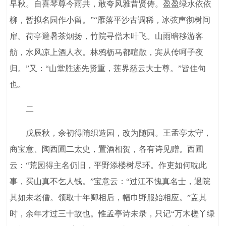
早秋。自喜琴尊今雨共，敢夸风雅昔贤俦。盈盈绿水依依
柳，暂拟名园作小留。”“雁落平沙古调稀，冰弦声彻树间
扉。荷亭避暑茶烟扬，竹院寻僧木叶飞。山雨暗移游客
舫，水风凉上酒人衣。林鸦枥马都喧散，宾从传呵子夜
归。”又：“山堂胜迹先贤重，莲界慈云大士尊。”皆佳句
也。
二
戊辰秋，余初得隋织造园，改为随园。王孟亭太守，
商宝意、陶西圃二太史，置酒相贺，各有诗见赠。西圃
云：“荒园得主名仍旧，平野添楼树尽环。作吏如何耽此
事，买山真不乞人钱。”宝意云：“过江不愧真名士，退院
其如未老僧。领取十年卿相后，幅巾野服始相应。”盖其
时，余年才过三十故也。惟孟亭诗未录，只记“万木槎丫绿