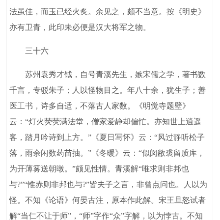
法虽佳，而玉已经火炙。余见之，颇不当意。按《明史》
亦有卫青，此印未必便是汉大将军之物。
三十六
苏州袁秀才钺，自号青溪先生，嫉宋儒之学，著书数
千言，专驳朱子；人以怪物目之。年八十余，犹生子；善
医工书，诗多自适，不落古人家数。《明觉寺题壁》
云：“灯火荧荧满法堂，僧家爱静却偏忙。亦知世上逍遥
客，踏月吟诗到上方。”《夏日写怀》云：“风过静听松子
落，雨余闲数药苗抽。”《冬暖》云：“似闵敝裘留质库，
为开薄雾送朝暾。”颇见性情。青溪解“唯求则非邦也
与?”“惟赤则非邦也与?”皆夫子之言，非曾点问也。人以为
怪。不知《论语》何晏古注，原本作此解。宋王旦怒试者
解“当仁不让于师”，“师”字作“众”字解，以为悖古。不知