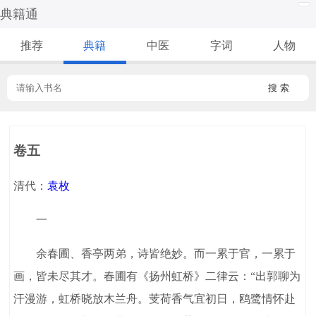
典籍通
推荐
典籍
中医
字词
人物
搜 索
卷五
清代：
袁枚
一
余春圃、香亭两弟，诗皆绝妙。而一累于官，一累于
画，皆未尽其才。春圃有《扬州虹桥》二律云：“出郭聊为
汗漫游，虹桥晓放木兰舟。芰荷香气宜初日，鸥鹭情怀赴