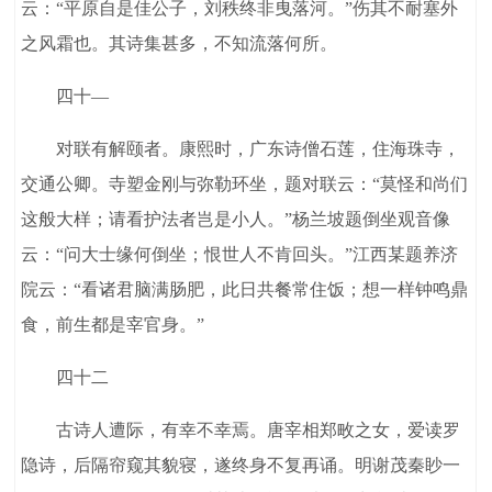
云：“平原自是佳公子，刘秩终非曳落河。”伤其不耐塞外
之风霜也。其诗集甚多，不知流落何所。
四十—
对联有解颐者。康熙时，广东诗僧石莲，住海珠寺，
交通公卿。寺塑金刚与弥勒环坐，题对联云：“莫怪和尚们
这般大样；请看护法者岂是小人。”杨兰坡题倒坐观音像
云：“问大士缘何倒坐；恨世人不肯回头。”江西某题养济
院云：“看诸君脑满肠肥，此日共餐常住饭；想一样钟鸣鼎
食，前生都是宰官身。”
四十二
古诗人遭际，有幸不幸焉。唐宰相郑畋之女，爱读罗
隐诗，后隔帘窥其貌寝，遂终身不复再诵。明谢茂秦眇一