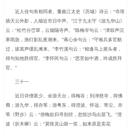
近人佳句有相同者。董曲江太史《历城》诗云：“寺塔
插天云外影，人烟近市日中声。”江于九太守《游九华山》
云：“松竹分峦翠，云烟隔寺声。”陈梅岑句云：“津鼓声沉
寒雨急，渔灯影乱夜潮来。”蒋心余句云：“守堠兵多官舫
过，拔篙声缓乱滩来。”李竹溪句云：“相逢马上摇头者，
得句知他胜得官。”李怀民句云：“思苦如中酒，吟成胜拜
官。”
三十一
近日诗僧甚少。余游天台，得梅谷；到净慈寺，得佛
裔；游九华，得亦苇；游粤东，得澄波、怀远、寄尘。亦
苇《野步》云：“傍晚欲归寻别径，忽惊沙鸟出苗飞。”澄
波《折木樨》云：“莫怪灵山留一笑，如来原是卖花