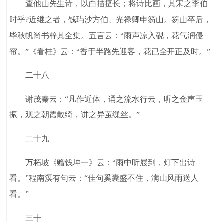
查他山先生诗，以白描擅长；将诗比画，其宋之李伯
时乎?近继之者，钱玙沙方伯、光禄卿申笏山。笏山卒后，
毕秋帆尚书梓其全集。五言云：“雨声凉入砚，花气润侵
帘。”《看桂》云：“香于半路先迎客，花已全开正及时。”
二十八
谢茂秦云：“凡作近体，诵之流水行云，听之金声玉
振，观之朝霞散绮，讲之异茧缫丝。”
二十九
万柘坡《赠钱坤一》云：“雨中听屐到，灯下出诗
看。”程南溟有句云：“佳句奚囊盛不住，满山风雨送人
看。”
三十