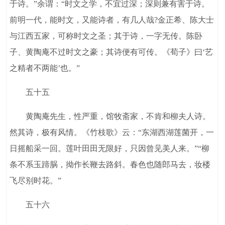
于诗。”余谓：“时文之学，不宜过深；深则兼有害于诗。
前明一代，能时文，又能诗者，有几人哉?金正希、陈大士
与江西五家，可称时文之圣；其于诗，一字无传。陈卧
子、黄陶庵不过时文之豪；其诗便有可传。《荀子》曰‘艺
之精者不两能’也。”
五十五
黄陶庵先生，性严重，馆牧斋家，不肯和柳夫人诗。
然其诗，极有风情。《竹枝歌》云：“东湖西湖莲菌开，一
日摇船采一回。莲叶田田无限好，只因曾见美人来。”“柳
条不系玉蹄脶，拗作长鞭去路斜。春色也随郎马去，妆楼
飞尽别时花。”
五十六