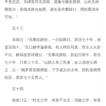
手意迟迟。丰碑昔拜文丞相，遗像今瞻史督师。山长头衔
聊复尔，英雄末路合如斯。诸生莫作攀辕计，撰杖重游未
可知。”
五十三
东坡云：“无事此静坐，一日如两日。若活七十年，便
是百四十。”京口解李瀛善画。有人聘往写真，而主人久卧
不出。解戏改苏诗赠云：“无事此静卧，卧起日将午。若活
七十年，只算三十五。”山阴人有三乳者，金上清进士调
之，云：“胸罗星宿素襟披，下字成文亦太奇。四乳曾闻男
则百，君应七十五男儿。”
五十四
程鱼门云：“时文之学，有害于古文；词曲之学，有害