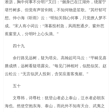
淅沥，胸中何事不分明?”又曰：“侧身已在江湖外，绕屋宁
堪竹树多。但觉有声皆剑戟，不知何物是笙歌。”其纡郁可
想。仲小海《听雨》云：“明知关我心何事，只觉撩人梦不
成。”宋人有小词云：“薄暮投村急，风雨愁通夕。窗外芭
蕉窗里人，分明叶上心头滴。”
四十九
余行路见远树，疑为塔尖。高翰起司马云：“平畴见喜
塍成绣，远树看疑塔露尖。”每见门神相对，似怒似笑。赵
云松云：“无言似厌人投刺，含笑应羞客曳裾。”
五十
文尊韩，诗尊杜：犹登山者必上泰山，泛水者必朝东
海也。然使空抱东海、泰山，而此外不知有天台、武夷之