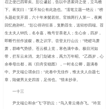
召之使已四辈矣。彭公遽起，告以中丞索诗之使，立马檐
下。蒋笑曰：“某不知公有此急也。”濡笔立题一绝云：“榜
头题处笑开眉，六十年来鬓若丝。官烛两行人第一，夜阑
回忆抱孙时。”彭公得诗狂喜，复酌苕生，送轻纱四端。苕
生太夫人钟氏，名令嘉，晚号甘荼老人；生心余，四岁，
即断竹丝作波磔，教之识字。尝登太行山云：“绝磴马萧
萧，群峰气势骄。苍云横上党，寒色满中条。极目河如
带，拦车云未消。龙门划诸水，禹力万年昭。”乙酉岁，心
余奉母出都，画《归舟安稳图》，一时名公卿，题满卷
中。尹文端公谓余曰：“此卷中无佳作，惟太夫人自题七
章，陆健男太史四首，足传也。”惜未抄录。
一十三
尹文端公和余“飞”字韵云：“鸟入青云倦亦飞。”吟至