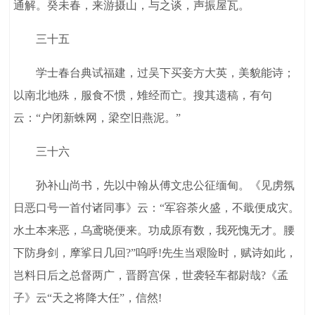
通解。癸未春，来游摄山，与之谈，声振屋瓦。
三十五
学士春台典试福建，过吴下买妾方大英，美貌能诗；
以南北地殊，服食不惯，雉经而亡。搜其遗稿，有句
云：“户闭新蛛网，梁空旧燕泥。”
三十六
孙补山尚书，先以中翰从傅文忠公征缅甸。《见虏氛
日恶口号一首付诸同事》云：“军容荼火盛，不戢便成灾。
水土本来恶，乌鸢晓便来。功成原有数，我死愧无才。腰
下防身剑，摩挲日几回?”呜呼!先生当艰险时，赋诗如此，
岂料日后之总督两广，晋爵宫保，世袭轻车都尉哉?《孟
子》云“天之将降大任”，信然!