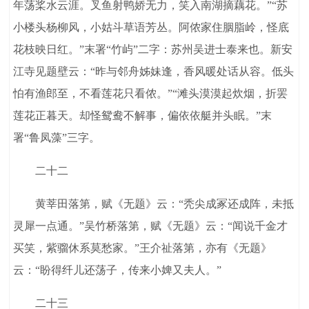
年荡桨水云涯。叉鱼射鸭娇无力，笑入南湖摘藕花。”“苏
小楼头杨柳风，小姑斗草语芳丛。阿侬家住胭脂岭，怪底
花枝映日红。”末署“竹屿”二字：苏州吴进士泰来也。新安
江寺见题壁云：“昨与邻舟姊妹逢，香风暖处话从容。低头
怕有渔郎至，不看莲花只看侬。”“滩头漠漠起炊烟，折罢
莲花正暮天。却怪鸳鸯不解事，偏依依艇并头眠。”末
署“鲁凤藻”三字。
二十二
黄莘田落第，赋《无题》云：“秃尖成冢还成阵，未抵
灵犀一点通。”吴竹桥落第，赋《无题》云：“闻说千金才
买笑，紫骝休系莫愁家。”王介祉落第，亦有《无题》
云：“盼得纤儿还荡子，传来小婢又夫人。”
二十三