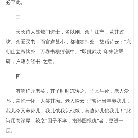
必至此。
三
天长诗人陈烛门进士，名以刚。余宰江宁，蒙其过
访。余爱买书，而官廨甚小，都堆签押处；故赠诗云：“六
朝山立帘钩外，万卷书横簿领中。”即姚武功“印朱沾墨
研，户籍杂经书”之意。
四
有箍桶匠老矣，其子时时冻馁之。子又生孙，老人爱
孙，常抱于怀。人笑其痴。老人吟云：“曾记当年养我儿，
我儿今又养孙儿。我儿饿我凭他饿，莫遣孙儿饿我儿！”此
诗用意深厚，较之“因子不孝，抱孙图报仇”者，更进一
层。