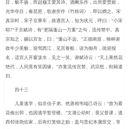
目，貌不扬，而赵穆王爱其诗。酒阑乐作，出所爱贾姬，
光华夺目，奏琵琶，歌谢所作《竹枝词》，即以赠之。宋
真宗时，宋子京乘车，路遇宫人，知为状元，呼曰：“小宋
耶?”子京赋诗，有“更隔蓬山一万重”之句，流传禁中。真
宗知之，赐以宫女，曰：“蓬山不远。”正德南巡，翰林谢
政年少美貌，迎驾西江，见宫眷船，误为御舟，跪迎报
名，适宫人开窗泼水，见之一笑。谢赋诗云：“天上果然花
绝代，人间竟有笑因缘。”亦复流传宫禁。武宗怒，削籍遣
归。
四十三
儿童逃学，似非佳子弟。然唐相韦端己诗云：“曾为看
花偷出郭，也因逃学暂登楼。”文潞公幼时，畏父督课，逃
西邻张尧佐家，后有灯笼锦之贻：盖与贵妃本属世交，常