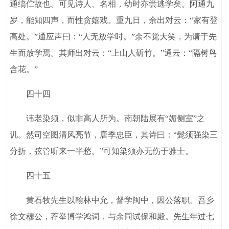
通缟伫故也。可见诗人、名相，幼时亦尝逃学矣。阿通九
岁，能知四声，而性贪嬉戏。重九日，余出对云：“家有登
高处。”通应声曰：“人无放学时。”余不觉大笑，为请于先
生而放学焉。其师出对云：“上山人斫竹。”通云：“隔树鸟
含花。”
四十四
讳老染须，似非高人所为。南朝陆展有“媚侧室”之
讥。然司空图清风亮节，唐季忠臣，其诗曰：“髭须强染三
分折，弦管听来一半愁。”可知染须亦无伤于雅士。
四十五
黄石牧先生以翰林中允，督学闽中，因公落职。吾乡
徐文穆公，荐举博学鸿词，与余同试保和殿。先生年过七