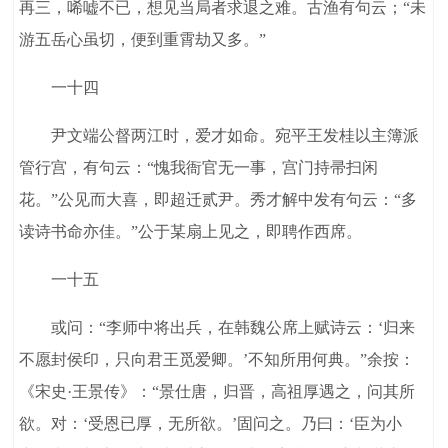
再三，唏嘘不已，想见当局者求退之难。古渔有句云；“未
游五岳心虽切，便到重霄劫又多。”
一十四
尹文端公督两江时，爱才如命。宛平王发桂以主簿派
管行宫，有句云：“愧我衙官无一事，宫门持帚扫闲
花。”公见而大喜，即超迁贰尹。秀才解中发有句云：“多
读诗书命亦佳。”公于某扇上见之，即聘作西席。
一十五
或问：“李师中将出兵，在韩魏公席上赋诗云：‘归来
不愿封侯印，只向君王觅爱卿。’不知所用何典。”余按：
《宋史·王景传》：“景仕唐，归晋，高祖厚遇之，问其所
欲。对：‘受恩已厚，无所欲。’固问之。乃曰：‘臣为小