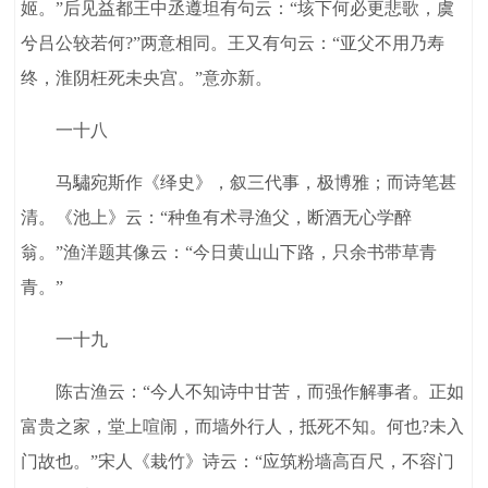
姬。”后见益都王中丞遵坦有句云：“垓下何必更悲歌，虞
兮吕公较若何?”两意相同。王又有句云：“亚父不用乃寿
终，淮阴枉死未央宫。”意亦新。
一十八
马驌宛斯作《绎史》，叙三代事，极博雅；而诗笔甚
清。《池上》云：“种鱼有术寻渔父，断酒无心学醉
翁。”渔洋题其像云：“今日黄山山下路，只余书带草青
青。”
一十九
陈古渔云：“今人不知诗中甘苦，而强作解事者。正如
富贵之家，堂上喧闹，而墙外行人，抵死不知。何也?未入
门故也。”宋人《栽竹》诗云：“应筑粉墙高百尺，不容门