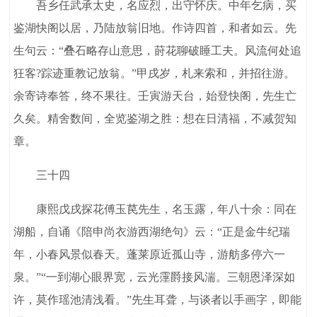
吾乡任武承太史，名应烈，出守怀庆。中年乞病，买
鉴湖快阁以居，乃陆放翁旧地。作诗四首，和者如云。先
生句云：“叠石略存山意思，莳花聊破睡工夫。风流何处追
狂客?踪迹重教记放翁。”甲戌岁，札来索和，并招往游。
余寄诗奉答，终不果往。壬寅游天台，始登快阁，先生亡
久矣。精舍数间，全览鉴湖之胜：想在日清福，不减贺知
章。
三十四
康熙戊戌探花傅玉苠先生，名玉露，年八十余：同在
湖船，自诵《陪申尚衣游西湖绝句》云：“正是金牛纪瑞
年，小春风景似春天。蓬莱原近孤山寺，游舫多停六一
泉。”“一到湖心眼界宽，云光霪爵接风湍。三朝恩泽深如
许，莫作瑶池清浅看。”先生耳聋，与谈者以手画字，即能