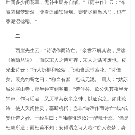
世间多少闲花草，无补生民亦自惭。”《雨中作》云：“布
被装棉梦黯然，晓看遥岫锁轻烟。蹇驴尽避当风马，也有
香泥湿锦鞯。”
二
西崖先生云：“诗话作而诗亡。”余尝不解其说，后读
《渔隐丛话》，而叹宋人之诗可存，宋人之话可废也。皮
光业诗云：“行人折柳和轻絮，飞燕含泥带落花。”诗佳
矣。裴光约訾之曰：“柳当有絮，燕或无泥。”唐人：“姑苏
城外寒山寺，夜半钟声到客船。”诗佳矣。欧公讥其夜半无
钟声。作诗话者，又历举其夜半之钟，以证实之。如此论
诗，使人夭阏性灵，塞断机括；岂非“诗话作而诗亡”哉?或
赞杜诗之妙。一经生曰：“‘浊醪谁造汝?一醉散千愁。’酒是
杜康所造；而杜甫不知；安得谓之诗人哉?”痴人说梦，势