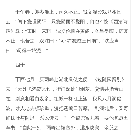
壬午春，迎銮淮上，雨久不止。钱文端公戏尹相国
云：“阁下燮理阴阳，只燮阴而不燮阳，何也?”按《西清诗
话》载：“宋时，宋琪、沈义伦俱在黄阁，久旱得雨，雨复
不止。琪苦之，戏沈曰：‘可谓“燮成三日雨”。’沈应声
曰：‘调得一城泥。”’
四十
丁酉七月，庆两峰赴湖北臬使之便，《过随园留别》
云：“天外飞鸿迹又过，衡门深处叩烟萝。交情共指青山
在，别意相看白发多。祖帐一杯江上酒，秋风八月洞庭
波。才人老去须珍重，漫把遗编日苦摩。”到湖北后，又寄
红抹肚与阿迟，系以诗云：“一个锦兜寄儿着，要他包裹五
车书。”自此一别，两峰出镇塞外，遂永诀矣。余哭之