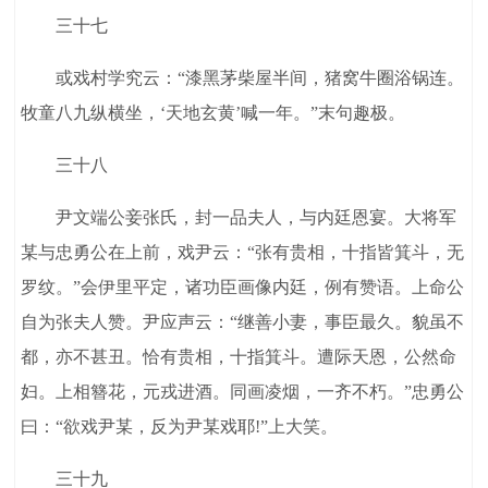
三十七
或戏村学究云：“漆黑茅柴屋半间，猪窝牛圈浴锅连。
牧童八九纵横坐，‘天地玄黄’喊一年。”末句趣极。
三十八
尹文端公妾张氏，封一品夫人，与内廷恩宴。大将军
某与忠勇公在上前，戏尹云：“张有贵相，十指皆箕斗，无
罗纹。”会伊里平定，诸功臣画像内廷，例有赞语。上命公
自为张夫人赞。尹应声云：“继善小妻，事臣最久。貌虽不
都，亦不甚丑。恰有贵相，十指箕斗。遭际天恩，公然命
妇。上相簪花，元戎进酒。同画凌烟，一齐不朽。”忠勇公
曰：“欲戏尹某，反为尹某戏耶!”上大笑。
三十九