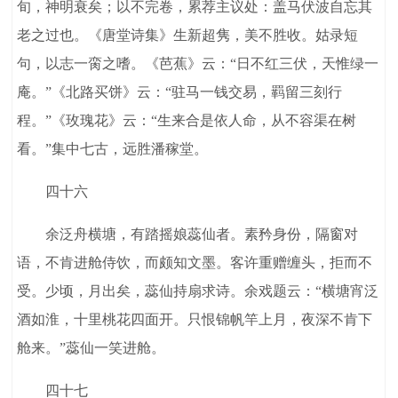
旬，神明衰矣；以不完卷，累荐主议处：盖马伏波自忘其
老之过也。《唐堂诗集》生新超隽，美不胜收。姑录短
句，以志一脔之嗜。《芭蕉》云：“日不红三伏，天惟绿一
庵。”《北路买饼》云：“驻马一钱交易，羁留三刻行
程。”《玫瑰花》云：“生来合是依人命，从不容渠在树
看。”集中七古，远胜潘稼堂。
四十六
余泛舟横塘，有踏摇娘蕊仙者。素矜身份，隔窗对
语，不肯进舱侍饮，而颇知文墨。客许重赠缠头，拒而不
受。少顷，月出矣，蕊仙持扇求诗。余戏题云：“横塘宵泛
酒如淮，十里桃花四面开。只恨锦帆竿上月，夜深不肯下
舱来。”蕊仙一笑进舱。
四十七