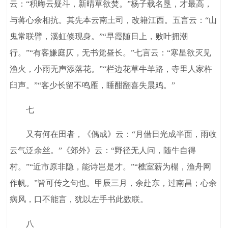
云：“积晦云疑斗，新晴草欲焚。”杨子载名垦，才最高，
与蒋心余相抗。其先本云南土司，改籍江西。五言云：“山
鬼常联臂，溪虹倏现身。”“早霞随日上，败叶拥潮
行。”“有客嫌庭仄，无书觉昼长。”七言云：“寒星欲灭见
渔火，小雨无声添落花。”“栏边花草牛羊路，寺里人家杵
臼声。”“客少长留不鸣雁，睡酣翻喜失晨鸡。”
七
又有何在田者，《偶成》云：“月借日光成半面，雨收
云气泛余丝。”《郊外》云：“野径无人问，随牛自得
村。”“近市原非隐，能诗岂是才。”“樵室薪为榻，渔舟网
作帆。”皆可传之句也。甲辰三月，余赴东，过南昌；心余
病风，口不能言，犹以左手书此数联。
八