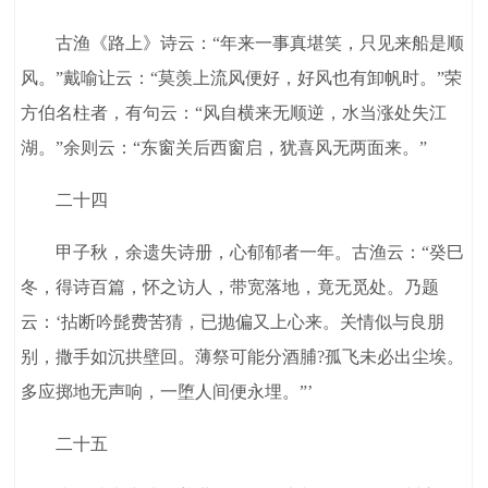
古渔《路上》诗云：“年来一事真堪笑，只见来船是顺
风。”戴喻让云：“莫羡上流风便好，好风也有卸帆时。”荣
方伯名柱者，有句云：“风自横来无顺逆，水当涨处失江
湖。”余则云：“东窗关后西窗启，犹喜风无两面来。”
二十四
甲子秋，余遗失诗册，心郁郁者一年。古渔云：“癸巳
冬，得诗百篇，怀之访人，带宽落地，竟无觅处。乃题
云：‘拈断吟髭费苦猜，已抛偏又上心来。关情似与良朋
别，撒手如沉拱壁回。薄祭可能分酒脯?孤飞未必出尘埃。
多应掷地无声响，一堕人间便永埋。”’
二十五