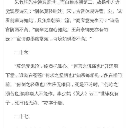
朱竹坨先生诗名盖世，而自称本朝第二。故扬州方近
雯观察诗云：“骈体莫轻嗤沈、宋，古音休易许曹、刘。试
看前辈诗如此，只负皇朝第二流。”商宝意先生云：“诗品
官阶两不高。”前辈之虚心如此。王葑亭御史亦有句
云：“宦情似墨磨常短，诗境如棋着不高。”
二十六
“莫凭无鬼论，终负托孤心。”何言之沉痛也!“升沉阁
下意，谁道在苍苍!”何求之坚切也!“知亲每相见，多在相门
前。”何刺之轻薄也!“生应无辍日，死是不吟时。”何吟之
溺苦也]俱非唐人不能作。李少鹤《哭人》云：“世缘犹有
子，死日始无诗。”亦本于唐。
二十七