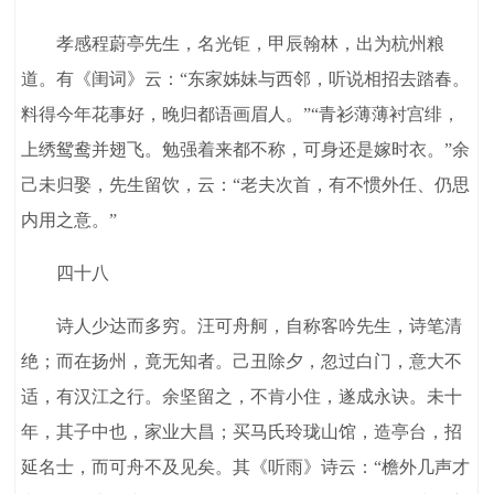
孝感程蔚亭先生，名光钜，甲辰翰林，出为杭州粮
道。有《闺词》云：“东家姊妹与西邻，听说相招去踏春。
料得今年花事好，晚归都语画眉人。”“青衫薄薄衬宫绯，
上绣鸳鸯并翅飞。勉强着来都不称，可身还是嫁时衣。”余
己未归娶，先生留饮，云：“老夫次首，有不惯外任、仍思
内用之意。”
四十八
诗人少达而多穷。汪可舟舸，自称客吟先生，诗笔清
绝；而在扬州，竟无知者。己丑除夕，忽过白门，意大不
适，有汉江之行。余坚留之，不肯小住，遂成永诀。未十
年，其子中也，家业大昌；买马氏玲珑山馆，造亭台，招
延名士，而可舟不及见矣。其《听雨》诗云：“檐外几声才