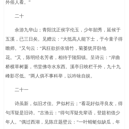
外俗人看。”
二十
余游九华山；青阳沈正侯字伦玉，少年韶秀，延候于
五溪，已三日矣。见赠云：“大抵高人能下士，于今童子得
瞻师。”又句云：“风狂欲折依墙竹，菊萎犹开卧地
花。”又，陈明经名芳者，相待于陵阳镇。呈诗云：“岸曲
桥横草树萋，书堂佛寺水东西。溪亭日映栏干外，九十九
峰影尽低。”两人俱不事科举，以吟咏自娱。
二十一
诗虽新，似旧才佳。尹似村云；“看花好似寻良友，得
句浑疑是旧诗。”古渔云：“得句浑疑先辈语，登筵初借少
年人。”偶过西湖，见陈庄题壁云：“一叶蜻蜓似缺瓜，年