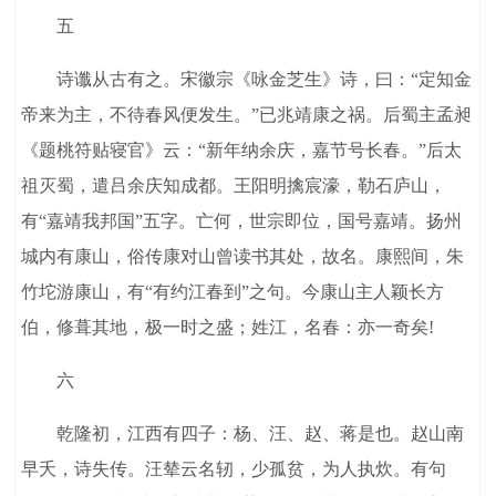
五
诗谶从古有之。宋徽宗《咏金芝生》诗，曰：“定知金
帝来为主，不待春风便发生。”已兆靖康之祸。后蜀主孟昶
《题桃符贴寝官》云：“新年纳余庆，嘉节号长春。”后太
祖灭蜀，遣吕余庆知成都。王阳明擒宸濠，勒石庐山，
有“嘉靖我邦国”五字。亡何，世宗即位，国号嘉靖。扬州
城内有康山，俗传康对山曾读书其处，故名。康熙间，朱
竹坨游康山，有“有约江春到”之句。今康山主人颖长方
伯，修葺其地，极一时之盛；姓江，名春：亦一奇矣!
六
乾隆初，江西有四子：杨、汪、赵、蒋是也。赵山南
早夭，诗失传。汪辇云名轫，少孤贫，为人执炊。有句