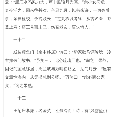
云：“船底水鸣风力大，芦中雁语月光高。”余小女病危，
爽亭活之，因来往甚欢。辛丑九月，以书来诀，一切身后
事，亲自检校。予挽联云：“过九秩以考终，从古名医，都
登上寿；痛三号而未已，伤吾老友，更失诗人。”
一十二
或传程鱼门《京中移居》诗云：“势家歇马评珍玩，冷
客摊钱问故书。”予笑曰：“此必琉璃厂也。”询之，果然。
因记商宝意移居，周兰坡与万晴初访之，见门对云：“岂有
文章惊海内；从无书札到公卿。”万笑曰：“此必商公家
矣。”询之果然。
一十三
王菊庄孝廉，名金英，性孤冷而工诗，有“残雪坠仍