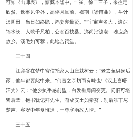
可知《出师表》，慷慨本隆中。”“崔、徐二三子，来往定
欣然。逸事风尘外，高评月旦前。襟期《梁甫曲》，生计
汉阴田。当日如终隐，鸿妻亦最贤。”“宇宙声名大，遗踪
锦水长。人歌千尺柏，公念百枝桑。涕尚沾遗老，魂应恋
故乡。溪毛如可荐，此地合祠堂。”
三十四
江宾谷在楚中寄信托家人山庄栽树云：“老去菟裘身后
冢，他年都要此中来。”何言之亲切而有味也!《汉上喜晤
汪丈》云：“他乡执手感前盟，白发垂肩阅变更。问旧可堪
皆后辈，抱书犹记拜先生。渐成安土如秦赘，别后添丁尽
楚声。客况中年复谁遣，一尊寒雨故人情。”
三十五