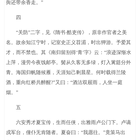
舆还带余香走。”
四
“关防”二字，见《隋书·酷吏传》，原非作官者之美
名。故余知江宁时，记室史正义苕湄，时出狎游。予爱其
才，而不禁也。其《南归留别得‘青’字》云：“浪迹深惭水
上萍，漫劳今夜饯邮亭。鬓从久客无多绿，灯入篱筵分外
青。海国归帆随候雁，天涯知己剩晨星。何时载得兰陵
酒，重向红桥共醉醒?”又曰：“酒沽双屐雨，人坐一庭
烟。”
五
六安秀才夏宝传，生而任侠，出雅雨卢公门下。卢谪
戍军台，僮仆无肯随者。夏奋曰：“我愿往。”竟策马出