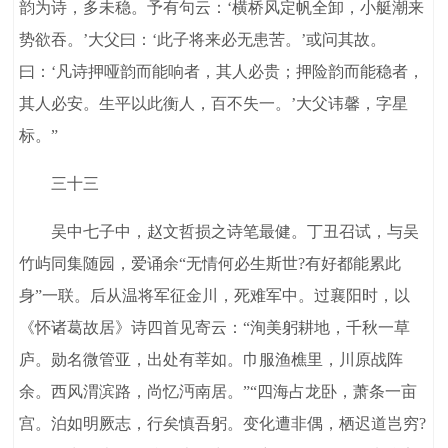
韵为诗，多未稳。予有句云：‘横桥风定帆全卸，小艇潮来
势欲吞。’大父曰：‘此子将来必无患苦。’或问其故。
曰：‘凡诗押哑韵而能响者，其人必贵；押险韵而能稳者，
其人必安。生平以此衡人，百不失一。’大父讳馨，字星
标。”
三十三
吴中七子中，赵文哲损之诗笔最健。丁丑召试，与吴
竹屿同集随园，爱诵余“无情何必生斯世?有好都能累此
身”一联。后从温将军征金川，死难军中。过襄阳时，以
《怀诸葛故居》诗四首见寄云：“洵美躬耕地，千秋一草
庐。勋名微管亚，出处有莘如。巾服渔樵里，川原战阵
余。西风渭滨路，尚忆沔南居。”“四海占龙卧，萧条一亩
宫。泊如明厥志，行矣慎吾躬。变化遭非偶，栖迟道岂穷?