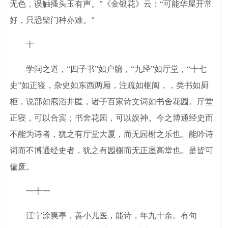
无色，误触搔头玉有声。”《金银花》云：“可能华屋开常
好，只恐柴门种亦难。”
十
学问之道，“四子书”如户牖，“九经”如厅堂，“十七
史”如正寝，杂史如东西两厢，注疏如枢阆，，类书如厨
柜，说部如庖滔井匿，诸子百家诗文词如书舍花园。厅堂
正寝，可以合宾；书舍花园，可以娱神。今之博通经史而
不能为诗者，犹之有厅堂大厦，而无园榭之乐也。能吟诗
词而不博通经史者，犹之有园榭而无正屋高堂也。是皆可
偏废。
一十一
江宁涂爽亭，善小儿医，能诗，年九十余。有句