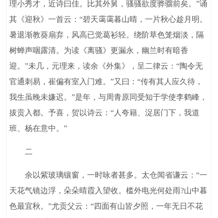
理小秀才，近诗曰佳。比其外舅，骚骚欲度骅骝前矣。”诵
其《迎秋》一首云：“碧天霭霭暮山晴，一片秋心趁月明。
暑退渐教葵扇弃，风高已觉葛衫轻。绕阶草色笼烟淡，隔
树蝉声咽露清。为读《离骚》更漏永，幽兰时有暗香
迎。”未几，元理来，读余《外集》，呈二律云：“陶令无
官通刺易，崔偏有室入门难。”又曰：“传有其人应久待，
我生虽晚未嫌迟。”是年，与周青原同受知于学使李鹤峰，
拔贡入都。予喜，贺以诗云：“人夸籍、浞居门下，我道
班、杨在意中。”
二
余以紫玻璃镶窗，一时咏者甚多。太仓闻省谦云：“一
天花气镜边浮，朵朵晴霞入望收。槛外电光何处雨?山中暮
色最宜秋。”尤贡父云：“四面有山皆夕照，一年无日不花