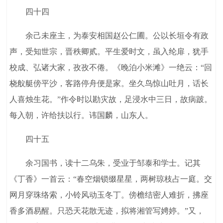
四十四
余己未座主，为泰安相国赵公仁圃。公以长垣令有政
声，受知世宗，晋秩卿贰。平生爱时文，虽入纶扉，犹手
校成、弘诸大家，孜孜不倦。《晚泊小米滩》一绝云：“回
桡舣艇傍平沙，客路停舟便是家。坐久鸟惊山吐月，话长
人喜烛生花。”作令时以勘灾故，足浸水中三日，故病跛。
每入朝，许给扶以行。讳国麟，山东人。
四十五
余习国书，读十二乌朱，受业于邹泰和学士。记其
《丁香》一首云：“春空烟锁缀星星，两树琼枝占一庭。交
网月穿珠络索，小铃风动玉冬丁。傍檐结密人难折，拂座
香多酒易醒。只恐天花散无迹，拟将湘管写娉婷。”又，