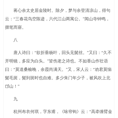
蒋心余太史居金陵时。除夕，梦与余登清凉山，得句
云：“三春花鸟空陈迹，六代江山两寓公。”闻山寺钟鸣，
掷笔而寤。
八
唐人诗曰：“欲折垂杨叶，回头见鬓丝。”又曰：“久不
开明镜，多应为白头。”皆伤老之诗也。不如香山作壮语
曰：“莫道桑榆晚，余霞尚满天。”又，宋人云：“劝君莫恼
鬓毛斑，鬓到斑时也自难。多少朱门年少子，被风吹上北
邙山！”
九
杭州布衣何琪，字东甫，《咏帘钩》云：“高牵缠臂金