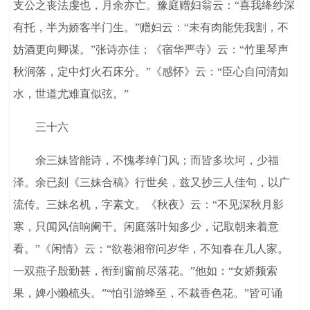
支公之丧法虔也，月余亦亡。豫庭赠妇翁云：“喜我绛纱深
有托，半为娇客半门生。”赠妇云：“未有肉能凭我割，不
妨酒更向卿谋。”张诗亦佳；《宿华严寺》云：“竹里琴声
秋涧落，定中灯火石床分。”《感怀》云：“臣心自问清如
水，世道尤难直似弦。”
三十六
余三妹皆能诗，不愧孝绰门风；而皆多坎坷，少福
泽。余已刻《三妹合稿》行世矣，兹又抄三人佳句，以广
流传。三妹名机，字素文。《秋夜》云：“不见深秋月影
寒，只闻风信响阑干。闲庭落叶知多少，记取朝来着意
看。”《闲情》云：“欲卷湘帘问岁华，不知春在几人家。
一双燕子殷勤甚，衔到窗前尽落花。”他如：“女娇频索
果，婢小懒梳头。”“怕引游蜂至，不裁香色花。”皆可诵