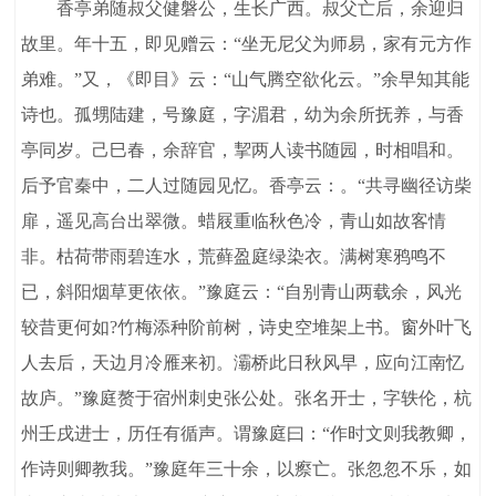
香亭弟随叔父健磐公，生长广西。叔父亡后，余迎归
故里。年十五，即见赠云：“坐无尼父为师易，家有元方作
弟难。”又，《即目》云：“山气腾空欲化云。”余早知其能
诗也。孤甥陆建，号豫庭，字湄君，幼为余所抚养，与香
亭同岁。己巳春，余辞官，挈两人读书随园，时相唱和。
后予官秦中，二人过随园见忆。香亭云：。“共寻幽径访柴
扉，遥见高台出翠微。蜡屐重临秋色冷，青山如故客情
非。枯荷带雨碧连水，荒藓盈庭绿染衣。满树寒鸦鸣不
已，斜阳烟草更依依。”豫庭云：“自别青山两载余，风光
较昔更何如?竹梅添种阶前树，诗史空堆架上书。窗外叶飞
人去后，天边月冷雁来初。灞桥此日秋风早，应向江南忆
故庐。”豫庭赘于宿州刺史张公处。张名开士，字轶伦，杭
州壬戌进士，历任有循声。谓豫庭曰：“作时文则我教卿，
作诗则卿教我。”豫庭年三十余，以瘵亡。张忽忽不乐，如