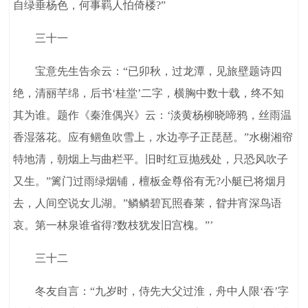
自绿垂杨色，何事羁人怕倚楼?”
三十一
宝意先生告余云：“已卯秋，过龙潭，见旅壁题诗四
绝，清丽芊绵，后书‘桂堂’二字，横胸中数十载，终不知
其为谁。题作《秦淮偶兴》云：‘淡黄杨柳晓啼鸦，丝雨温
香湿落花。应有鲴鱼吹雪上，水边亭子正琵琶。”水榭湘帘
特地清，朝烟上与曲栏平。旧时红豆抛残处，只恐风吹子
又生。”篱门过雨绿烟铺，檀板金尊俗有无?小艇已将烟月
去，人间空说女儿湖。”鳞鳞碧瓦照春莱，眢井宵深鸟语
哀。第一林泉谁省得?数枝犹发旧宫槐。”’
三十二
冬友自言：“九岁时，侍先大父过淮，舟中人限‘吞’字