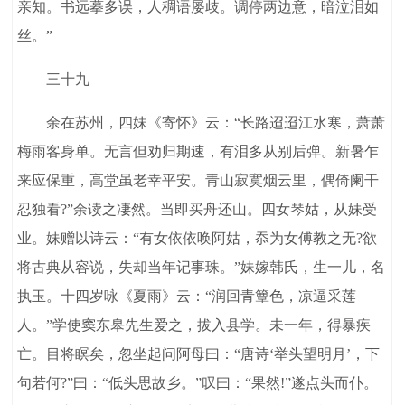
亲知。书远摹多误，人稠语屡歧。调停两边意，暗泣泪如
丝。”
三十九
余在苏州，四妹《寄怀》云：“长路迢迢江水寒，萧萧
梅雨客身单。无言但劝归期速，有泪多从别后弹。新暑乍
来应保重，高堂虽老幸平安。青山寂寞烟云里，偶倚阑干
忍独看?”余读之凄然。当即买舟还山。四女琴姑，从妹受
业。妹赠以诗云：“有女依依唤阿姑，忝为女傅教之无?欲
将古典从容说，失却当年记事珠。”妹嫁韩氏，生一儿，名
执玉。十四岁咏《夏雨》云：“润回青簟色，凉逼采莲
人。”学使窦东皋先生爱之，拔入县学。未一年，得暴疾
亡。目将瞑矣，忽坐起问阿母曰：“唐诗‘举头望明月’，下
句若何?”曰：“低头思故乡。”叹曰：“果然!”遂点头而仆。