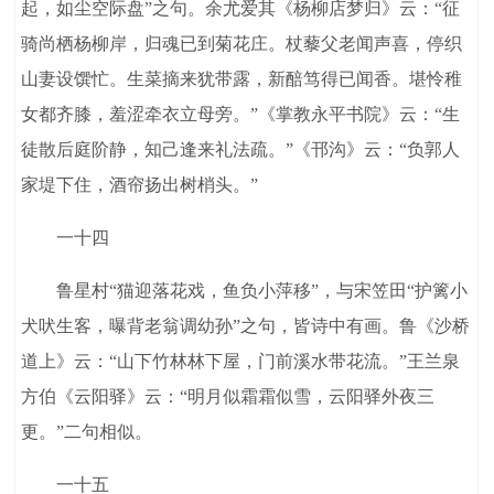
起，如尘空际盘”之句。余尤爱其《杨柳店梦归》云：“征
骑尚栖杨柳岸，归魂已到菊花庄。杖藜父老闻声喜，停织
山妻设馔忙。生菜摘来犹带露，新醅笃得已闻香。堪怜稚
女都齐膝，羞涩牵衣立母旁。”《掌教永平书院》云：“生
徒散后庭阶静，知己逢来礼法疏。”《邗沟》云：“负郭人
家堤下住，酒帘扬出树梢头。”
一十四
鲁星村“猫迎落花戏，鱼负小萍移”，与宋笠田“护篱小
犬吠生客，曝背老翁调幼孙”之句，皆诗中有画。鲁《沙桥
道上》云：“山下竹林林下屋，门前溪水带花流。”王兰泉
方伯《云阳驿》云：“明月似霜霜似雪，云阳驿外夜三
更。”二句相似。
一十五