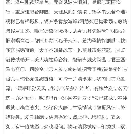
高。楼中刚耀双星色，无奈风波生顷刻。易服悲离阿软
行，重房难把台卿匿。天涯从此别情浓，锦字书凭若个通?
桐树已曾栖彩凤，绣帏争肯放游蜂?因愁久已抛歌扇，教坊
忽报君王选。啼眉拥髻下妆楼，从今风月凭谁管?《柘枝》
旧谱唱当筵，部曲新翻《燕子笺》。总为圣情怜腼腆，桃
花宫扇赐帘前。天子不知征战苦，风前且击催花鼓。阿监
潜传铁锁开，美人犹在琼台舞。银箭声残火尚温，君王匹
马出宫门。西陵空自宫人泣，南内谁招帝子魂?最是秦淮古
渡头，伤心无复媚香楼。可怜一片清溪水，犹向门前呜邑
流。”碧梧即孙云凤，和余《留别》诗者。有妹兰友，名云
鹤，亦才女也。咏指甲作《沁园春》云：“云母裁成，春冰
碾就，裹住葱尖。忆绿窗人静，兰汤悄试；银屏风细，绛
蜡轻弹。爱染仙葩，偶调香粉，点上些儿玳瑁斑。支颐
久，有一痕钩影，斜映腮间。摘花清露微粘，剖绣线，双