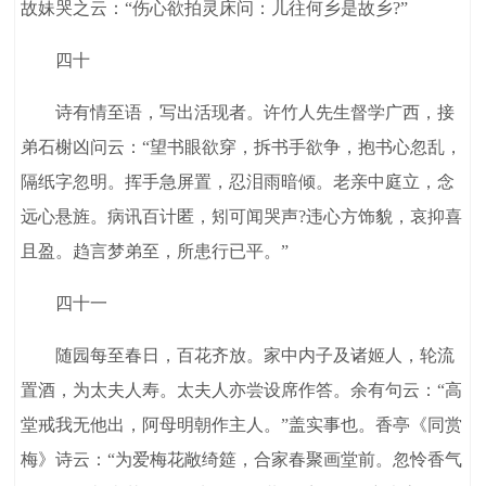
故妹哭之云：“伤心欲拍灵床问：儿往何乡是故乡?”
四十
诗有情至语，写出活现者。许竹人先生督学广西，接
弟石榭凶问云：“望书眼欲穿，拆书手欲争，抱书心忽乱，
隔纸字忽明。挥手急屏置，忍泪雨暗倾。老亲中庭立，念
远心悬旌。病讯百计匿，矧可闻哭声?违心方饰貌，哀抑喜
且盈。趋言梦弟至，所患行已平。”
四十一
随园每至春日，百花齐放。家中内子及诸姬人，轮流
置酒，为太夫人寿。太夫人亦尝设席作答。余有句云：“高
堂戒我无他出，阿母明朝作主人。”盖实事也。香亭《同赏
梅》诗云：“为爱梅花敞绮筵，合家春聚画堂前。忽怜香气