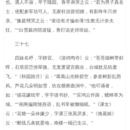
也。遇人不淑，卒于随园。香亭弟哭之云：“若为男子真名
士，使配参军信可人。无家枉说曾招婿，有影终年只傍
亲。”豫庭甥哭之云：“谁信有才偏命薄?生教无计奈夫
狂。”“白雪裁诗陪道韫，青灯说史诗班姑。”
三十七
四妹名杼，字静宜。《游鸡鸣寺》云：“苍苍烟树带斜
晖，石塔层峦傍翠微。无复萧梁宫殿在，台城犹见纸鸢
飞。”《秋园踏月》云：“蔼蔼山光映碧空，参差树影乱西
风。芦花几朵明如雪，吹在横桥曲涧中。”他可诵者，
如：“描花嫌纸窄，学字借书抄。”“宾鸿云作路，蟋蟀草为
城。”“画阁偏闻雏燕语，乱书常被懒猫眠。”《课女》
云：“花簪一朵休嫌少，字课三张莫厌多。”《挽葛姬》
云：“断线几条犹委地，南楼一榻已生尘。”