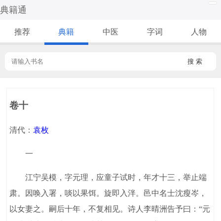
典籍通
推荐
典籍
中医
字词
人物
搜 索
卷十
清代：
袁枚
一
江宁吴模，字元理，应童子试时，年才十三，举止端
肃。因唤入署，啖以果饵。旋即入泮。邑中名士沈瘦岑，
以女妻之。嗣后十年，不复相见。诗人李晴洲告予曰：“元