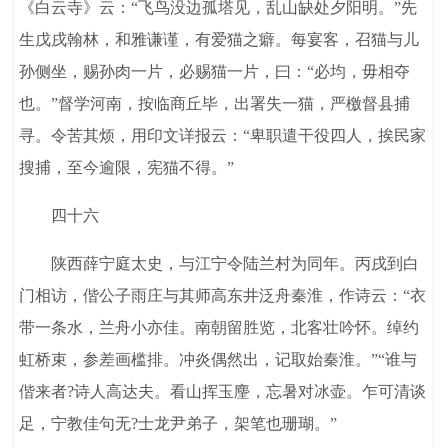
《白云寺》云：“飞鸟没边孤塔见，乱山缺处夕阳明。”先
生戊戌翰林，和雅谦谨，有爱猫之癖。每宴客，召猫与儿
孙侧坐，赐孙肉一片，必赐猫一片，曰：“必均，毋相夺
也。”督学河南，按临商丘毕，出署失一猫，严檄督县捕
寻。令苦其烦，用印文详报云：“卑职遣干役四人，挨民家
搜捕，至今逾限，宪猫不得。”
四十六
陕西薛宁庭太史，与江宁令陆兰村为同年。丙戌到白
门相访，偕公子雨庄与其师高东井泛舟秦淮，作诗云：“衣
带一条水，兰舟小亦佳。南朝留胜览，北客壮吟怀。绰约
虹桥束，参差画槛排。冲炎偶然出，记取始秦淮。”“谁与
偕来者?诗人高达夫。看山挥玉麈，忘暑对冰壶。乍可清谈
足，宁教佳句无?士龙尹弟子，架笔也珊瑚。”