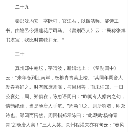
二十九
秦邮沈均安，字际可，官江右，以廉洁称。能诗工
书。由赣邑令擢莲花厅司马。《留别邑人》云：“民称张旭
书堪宝，我比时苗犊并无。”
三十
真州郑中翰坛，字晴波，新婚北上；《留别闺中》
云：“来年春到江南岸，杨柳青青莫上楼。”其同年周舍人
发春喜诵之。时有陈庶常濂，与周相善，而未识郑。一日
公宴处，周、郑俱在，陈忽语周曰：“昨闻有人赠内之句，
情韵绝佳，当是晚唐人手笔。”周急叩之。则所称者，即郑
诗也。郑闻而愕然。周因指郑示陈曰：“此即赋‘杨柳青
青’之晚唐人矣！”三人大笑。真州程灌夫亦有句云：“春风