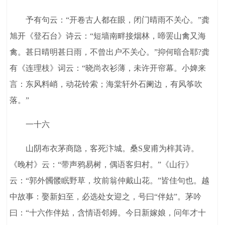
予有句云：“开卷古人都在眼，闭门晴雨不关心。”龚
旭开《登石台》诗云：“短墙南畔接烟林，啼罢山禽又海
禽。甚日晴明甚日雨，不曾出户不关心。”抑何暗合耶?龚
有《连理枝》词云：“晓尚衣衫薄，未许开帘幕。小婢来
言：东风料峭，动花铃索；海棠轩外石阑边，有风筝吹
落。”
一十六
山阴布衣茅商隐，客死汴城。桑S叟甫为梓其诗。
《晚村》云：“带声鸦易树，偶语客归村。”《山行》
云：“郭外髑髅眠野草，坟前翁仲戴山花。”皆佳句也。越
中故事：娶新妇至，必选处女迎之，号曰“伴姑”。茅吟
曰：“十六作伴姑，含情语邻姆。今日新嫁娘，问年才十