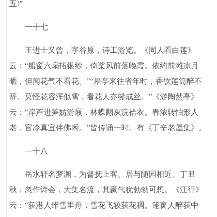
五!”
一十七
王进士又曾，字谷原，诗工游览。《同人看白莲》
云：“船窗六扇拓银纱，倚桨风前落晚霞。依约前滩凉月
晒，但闻花气不看花。”“皋亭来往省年时，香饮莲筒醉不
辞。莫怪花容浑似雪，看花人亦鬓成丝。”《游陶然亭》
云：“岸芦进笋妨游屐，林蝶翻灰浣袷衣。春浓转怕形人
老，官冷真宜伴佛闲。”皆传诵一时。有《丁辛老屋集》。
—十八
岳水轩名梦渊，为督抚上客。居与随园相近。丁丑
秋，忽作诗会，大集名流，其豪气犹勃勃可想。《江行》
云：“荻港人维雪里舟，雪花飞较荻花稠。篷窗人醉荻中