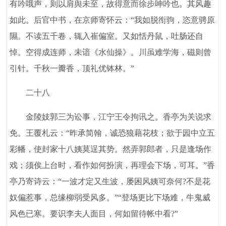
有吟哦声，则以肩舆未至，故得意而徐步呻吟也。其风趣
如此。后官中书，在京师寄怀云：“我如脱衔驹，恣意骋原
隰。不读五千卷，辄入崔偏室。又如恬丹鼠，吐肠还自
悼。空得成连师，未谙《水仙操》。川虽难学海，磁则曾
引针。千秋一瓣香，顶礼优钵林。”
二十八
金陵妓郭三为讼事，江宁王令拘讯之。香亭为关说求
免。王覆札云：“昨承简翰，诚恐狼藉花枝；欲于园中立五
彩幡，使封家十八姨莫逞其势。然弄郭郎者，只是逢场作
戏；须俟上台时，看作如何扮演，再理会下场，可耳。”香
亭乃寄诗云：“一波才定又生波，屡困风姨可奈何?不是花
奴偏惹事，总缘柳弱受风多。”“登场更比下场难，牛鬼威
风色已寒。要识李夫人面目，何如留待帐中看?”