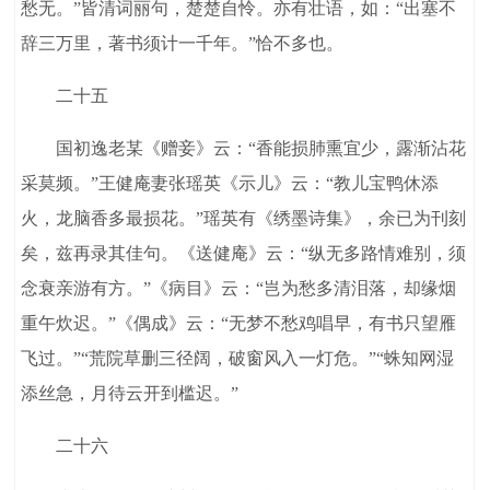
愁无。”皆清词丽句，楚楚自怜。亦有壮语，如：“出塞不
辞三万里，著书须计一千年。”恰不多也。
二十五
国初逸老某《赠妾》云：“香能损肺熏宜少，露渐沾花
采莫频。”王健庵妻张瑶英《示儿》云：“教儿宝鸭休添
火，龙脑香多最损花。”瑶英有《绣墨诗集》，余已为刊刻
矣，兹再录其佳句。《送健庵》云：“纵无多路情难别，须
念衰亲游有方。”《病目》云：“岂为愁多清泪落，却缘烟
重午炊迟。”《偶成》云：“无梦不愁鸡唱早，有书只望雁
飞过。”“荒院草删三径阔，破窗风入一灯危。”“蛛知网湿
添丝急，月待云开到槛迟。”
二十六