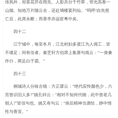
传风外，却喜花开在雨先。人影共分千竹翠，帘光高卷一
山烟。知他万片随云去，还赴墒楼宴列仙。”呜呼!自先慈
亡后，此席永断；而香亭亦远宦粤中矣。
四十二
江宁城中，每至冬月，江北村妇多渡江为人佣工，皆
不缠足；间有佳者。秦芝轩方伯席上集唐句戏云：“一身兼
作仆，两足白于霜。”
四十三
桐城诗人分咏古镜：方正瑗云：“绝代应怜颜色少，六
宫曾识旧人多?”姚孔锌云：“相对不知何代物，此中曾老几
朝人?”皆佳句也。姚又有句云：“病后精神当酒怯，静中情
性与香宜。”