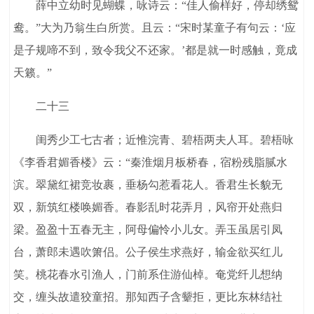
薛中立幼时见蝴蝶，咏诗云：“佳人偷样好，停却绣鸳
鸯。”大为乃翁生白所赏。且云：“宋时某童子有句云：‘应
是子规啼不到，致令我父不还家。’都是就一时感触，竟成
天籁。”
二十三
闺秀少工七古者；近惟浣青、碧梧两夫人耳。碧梧咏
《李香君媚香楼》云：“秦淮烟月板桥春，宿粉残脂腻水
滨。翠黛红裙竞妆裹，垂杨勾惹看花人。香君生长貌无
双，新筑红楼唤媚香。春影乱时花弄月，风帘开处燕归
梁。盈盈十五春无主，阿母偏怜小儿女。弄玉虽居引凤
台，萧郎未遇吹箫侣。公子侯生求燕好，输金欲买红儿
笑。桃花春水引渔人，门前系住游仙棹。奄党纤儿想纳
交，缠头故遣狡童招。那知西子含颦拒，更比东林结社