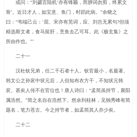
或问：“刘勰言陆机‘亦有锋颖，而腴词勿剪，终累文
骨’。近日才人，如宝意、鱼门，时蹈此病。”余晓之
曰：“韦端己云：‘屈、宋亦有芜词，应、刘岂无累句?但须
精选斯文者，食马留肝，烹鱼去乙可耳。此《极玄集》之
所由作也。”’
二十一
汉杜钦兄弟，任二干石者十人。钦官最小，名最著。
韩文公之孙衮中状元后，人但知布衣方干，不知状元韩
衮。甚矣人传不在官位也！唐人诗曰：“孟简虽持节，襄阳
属浩然。”简之名自在浩然下。然余到桂林，见独秀峰有简
题名，笔力苍古。今之持节者，如孟简其人亦少矣。
二十二