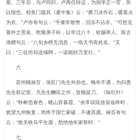
塞。三年后，与卢同归。卢再任转运，为捐学正一官，所
以报也。程鱼门题其《橐中集》云：“磨刀冰作石，暖客火
为衣。”卢亦有句云：“手僵常散辔，泪冻不沾衣。”可想见
塞外之苦矣。乾隆庚子科，以年过八十，钦赐举人。陈古
渔赠句云：“八旬乡榜无消息，一纸天书有姓名。”又
曰：“三征尚却连城聘，一诺能轻万里行。”
六
苏州顾禄百，张匠门先生外孙也。晚年不遇，为归愚
先生权记室。凡先生酬应之作，皆顾捉刀。《咏红叶》
云：“秋树忽春色，晓山皆暮霞。”余常叹陆放翁临终时，
犹望九州恢复，而终于国亡家破，不遂其愿。禄百有句
云：“散关铁马平生愿，愁绝他年家祭时。”
七