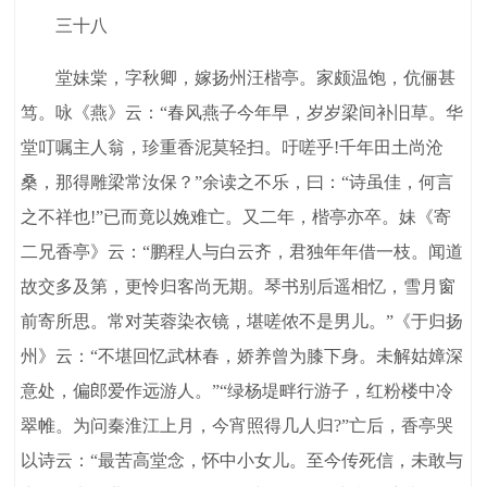
三十八
堂妹棠，字秋卿，嫁扬州汪楷亭。家颇温饱，伉俪甚
笃。咏《燕》云：“春风燕子今年早，岁岁梁间补旧草。华
堂叮嘱主人翁，珍重香泥莫轻扫。吁嗟乎!千年田土尚沧
桑，那得雕梁常汝保？”余读之不乐，曰：“诗虽佳，何言
之不祥也!”已而竟以娩难亡。又二年，楷亭亦卒。妹《寄
二兄香亭》云：“鹏程人与白云齐，君独年年借一枝。闻道
故交多及第，更怜归客尚无期。琴书别后遥相忆，雪月窗
前寄所思。常对芙蓉染衣镜，堪嗟侬不是男儿。”《于归扬
州》云：“不堪回忆武林春，娇养曾为膝下身。未解姑嫜深
意处，偏郎爱作远游人。”“绿杨堤畔行游子，红粉楼中冷
翠帷。为问秦淮江上月，今宵照得几人归?”亡后，香亭哭
以诗云：“最苦高堂念，怀中小女儿。至今传死信，未敢与