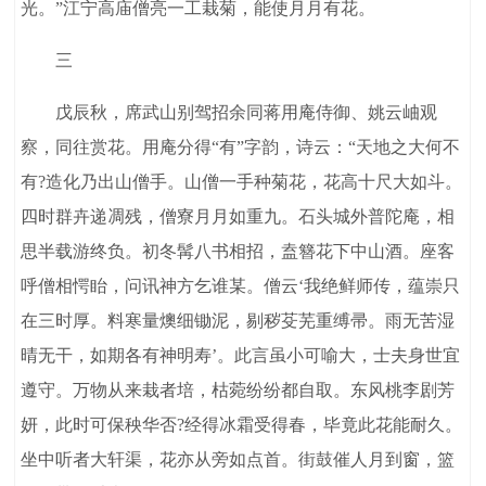
光。”江宁高庙僧亮一工栽菊，能使月月有花。
三
戊辰秋，席武山别驾招余同蒋用庵侍御、姚云岫观
察，同往赏花。用庵分得“有”字韵，诗云：“天地之大何不
有?造化乃出山僧手。山僧一手种菊花，花高十尺大如斗。
四时群卉递凋残，僧寮月月如重九。石头城外普陀庵，相
思半载游终负。初冬髯八书相招，盍簪花下中山酒。座客
呼僧相愕眙，问讯神方乞谁某。僧云‘我绝鲜师传，蕴崇只
在三时厚。料寒量燠细锄泥，剔秽芟芜重缚帚。雨无苦湿
晴无干，如期各有神明寿’。此言虽小可喻大，士夫身世宜
遵守。万物从来栽者培，枯菀纷纷都自取。东风桃李剧芳
妍，此时可保秧华否?经得冰霜受得春，毕竟此花能耐久。
坐中听者大轩渠，花亦从旁如点首。街鼓催人月到窗，篮