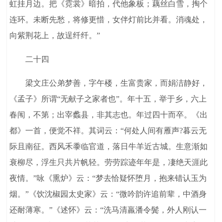
虹挂月边。把《霓裳》暗拍，代他象板；藕丝白雪，掏个
连环。未断先愁，将修更惜，女伴灯前比并看。消魂处，
向紫荆花上，故逞纤纤。”
二十四
梁文庄公弟梦善，字午楼，生富贵家，而娟洁静好，
《孟子》所谓“无献子之家者也”。年十五，举于乡，六上
春闱，不第；出宰蠡县，非其志也。年过四十而卒。《出
都》一首，便觉不祥。其词云：“何处人间有雁声?暮云无
际且南征。西风禾黍临官道，落日牛羊近古城。生意渐如
衰柳尽，浮生只共片帆轻。劳劳踪迹年年是，凄绝天涯此
夜情。”咏《熏炉》云：“梦去恰疑怀堕月，抱来错认玉为
烟。”《饮沈椒园太史家》云：“微吟韵许追前辈，中酒身
还耐薄寒。”《述怀》云：“洗马清羸潘令鬓，外人刚认一