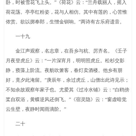
卧，时被雪花飞上头。”《荷花》云：“兰舟载丽人，摇入
荷花荡。亭亭红粉姿，花与人相仿。其中有莲的，心苦惟
侬赏。欲以掷奉郎，生憎金钏响。”两诗有古乐府遗音。
一十九
金江声观察，名志章，在吾乡与杭、厉齐名。《壬子
月夜登虎丘》云：“一片深宵月，明明照虎丘。松杉交影
静，蓣藻上阶流。夜舫吹箫客，春灯卖酒楼。他乡有朋
好，竟夕此淹留。”庚辰年，余过虎丘，山僧出此诗见示；
不知余故观察年家子也。尤爱其《过冷水铺》云：“白鸥傍
桨自双浴，黄蝶逆风还倒飞。”《宿灵隐》云：“窗虚暗觉
云生壁，夜静时闻雨滴阶。”
二十