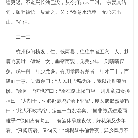
睡更迟。不道兴长油已没，从今打点未干时。”余爱其结
句，颇近禅悟，故录之。又：“得意水流壑，无心云出
山。”亦佳。
二十二
杭州秋闱榜发，仁、钱两县，往往中者五六十人。赴
鹿鸣宴时，倾城士女，垂帘而观，见美少年，则啧啧叹
羡。戊午科，年少尤多。有周孝廉名鼎者，年才三十，而
满面于慧。尝谓余曰；“人以赴鹿鸣为乐，我以赴鹿鸣为
惨。”余问：“何也?”曰：“余在路上揭帘坐，则儿童妇女攫
啃曰：‘大胡子，何必赴鹿鸣?’余下轿帘，则又簇簇然笑指
曰：‘此人不敢揭帘，定坐一白发翁矣。’岂非教我进退两
难乎?”徐朗斋有句云：“有酒休辞连夜饮，好花须及少年
看。”真阅历语。又句云：“幽榻琴书偏爱夜，异乡风月不