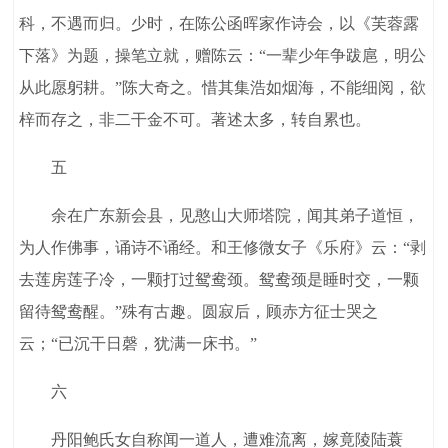
科，不遇而归。少时，在陈公函晖家作诗会，以《芙蓉露
下落》为题，操笔立就，赠陈云：“一辈少年争跋扈，明公
从此愿躬耕。”陈大奇之。惜其集浩如烟海，不能细阅，欲
梓而存之，非二干金不可。著述太多，转自累也。
五
余在广东新会县，见憨山大师塔院，闻其弟子道恒，
为人作佛事，诵诗不诵经。和王修微女子《乐府》云：“剥
去莲房莲子冷，一颗打过鸳鸯颈。鸳鸯颈是睡时交，一颗
留待鸳鸯醒。”殊有古趣。圆寂后，顾赤方征士哭之
云；“已沉干日磬，犹满一床书。”
六
丹阳鲍氏女自称闻一道人，遭难流离，嫁竟陵陆蓑