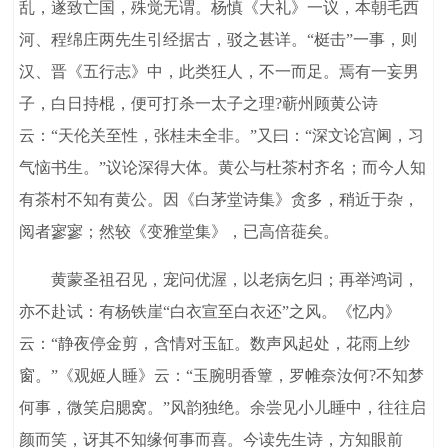
乱，遂致亡国，殊觉无谓。杨慎《大礼》一议，本朝毛西
河、程绵庄两先生引经据古，驳之甚详。“梃击”一事，则
汉、晋《五行志》中，此类狂人，不一而足。焉有一妄男
子，白日持棍，便可打杀一太子之理?蕲州顾黄公诗
云：“天伦关至性，张桂未全非。”又曰：“深文论宫阃，习
气恼书生。”议论深得大体。黄公与杜茶村齐名；而今人知
有茶村不知有黄公。因《白茅堂诗集》贪多，稍近于杂，
阅者寥寥；然较《变雅堂集》，已高倍蓰矣。
黄蒙圣祖召见，宠问优渥，以老病乞归；再举鸿词，
亦不赴试：有杨铁崖“白衣宣至白衣还”之风。《忆内》
云：“静夜停金剪，含情对玉缸。数声风起处，花雨上纱
窗。”《观姬人睡》云：“玉腕明香簟，罗帷奈汝何?不知梦
何事，微笑启腮窝。”风韵独绝。余尝见小儿睡中，往往启
颜而笑，讶其不知缘何事而喜。今读先生诗，方知眼前