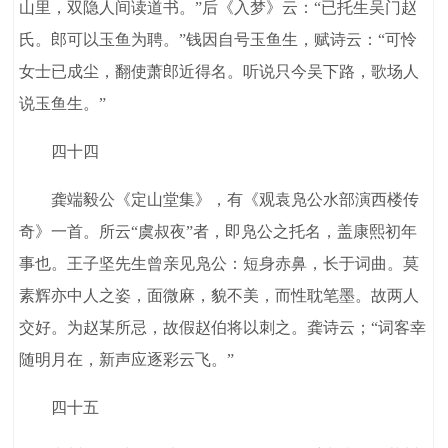
山里，双隐人间读道书。”后《入梦》云：“已托生吴门赵
氏。郎可以玉鱼为聘。”钱因自号玉鱼生，赋诗云：“可怜
女士已成尘，翻使萧郎近得名。听说只今吴下路，歌场人
说玉鱼生。”
四十四
龚端毅公《定山堂集》，有《观袁凫公水部演西楼传
奇》一首。所云“虞叔夜”者，即凫公之托名，盖康熙初年
事也。王子坚先生曾亲见凫公：短身赤鼻，长于词曲。莫
素辉亦中人之姿，面微麻，貌不美，而性耽笔墨。故两人
交好。为赵某所忌，故假赵伯将以刺之。龚诗云；“词客幸
随明月在，新声应逐彩云飞。”
四十五