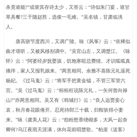
杀竟谁能?”或訾其存诗太少，又答云：“诗似朱门宴，谁甘
草具餐?三干随赵胜，选俊一毛难。”吴名镇，甘肃临洮
人。
唐高骈节度西川，又调广陵。咏《风筝》云：“依稀似
曲才堪听，又被风移别调中。”吴官山左，又调楚江。《咏
怀》云：“阿婆经岁抚婴孩，饥饱寒暄总费猜。才识呱呱真
痛痒，家人又报乳娘来。”两意相同。余雅不喜陈元礼逼死
杨妃。《过马嵬》云：“将军手把黄金钺，不管三军管六
宫。”吴《过马嵬》云：“桓桓枉说陈元礼，一矢何曾向禄
山?”亦两意相同。吴又有《韩城行》云：“良人远贾妾心
哀，秋月春花眼倦开。忍死待郎三十载，归鞍驮得小妻
来。”咏《虞美人花》云：“怨粉愁香绕砌多，大风一起奈
卿何?乌江夜雨天涯满，休向花前唱楚歌。”柏崖《送客》