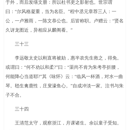
于外，而后发缮文册：所以杜书吏之影射也。世宗谓
曰：“尔风格凝重，当为名臣。”程中丞元章荐三人：一
公，一卢雅雨，一陈文恭公也。后皆称职。卢赠云：“贤名
久讶龙图近，异相应从麟阁看。”
三十三
李远敬太史以刚直将被劾，惠半农先生救之，得免。
或谓曰：“何不劝以和柔?”曰：“渠尚不肯为朱考亭折腰，
何能降心当道耶?”其《咏怀》云：“临风一杯酒，对水一曲
琴。嵇生禽鹿性，庄叟濠鱼心。”自成冲淡一家。注书与朱
子不合。
三十四
王清范太守，观察浙江，月课诸生。余以童子受知。