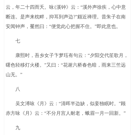
云，年二十四而夭。咏{溪钟》云：“溪外声徐疾，心中意
断连。是声来枕畔，抑耳到声边?”颇近禅理。昔朱子在南
安闻钟声，矍然曰：“便觉此心把握不住。”即此意也。
七
康熙时，吾乡女子卞梦珏有句云：“夕阳交代笙歌月，
曙色轻移灯火楼。”又曰：“花谢六桥春色暗，雨来三竺远
山无。”
八
吴文溥咏《月》云：“清晖半边缺，似妾独眠时。”顾
赤方咏《月》云：“不分月宫人耐老，蛾眉一月一回新。”
九