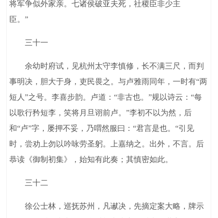
将军争似外家亲。七诸侯破亚夫死，社稷臣非少主
臣。”
三十一
余幼时府试，见杭州太守李慎修，长不满三尺，而判
事明决，胆大于身，吏民畏之。与卢雅雨同年，一时有“两
短人”之号。李喜步韵。卢道：“非古也。”规以诗云：“每
以歌行矜短李，笑将月旦诩前卢。”李初不以为然，后
和“卢”字，屡押不妥，乃喟然服曰：“君言是也。“引见
时，尝劝上勿以吟咏劳圣躬。上嘉纳之。出外，不言。后
恭读《御制初集》，始知有此奏；其慎密如此。
三十二
徐公士林，巡抚苏州，凡谳决，先摘定案大略，牌示