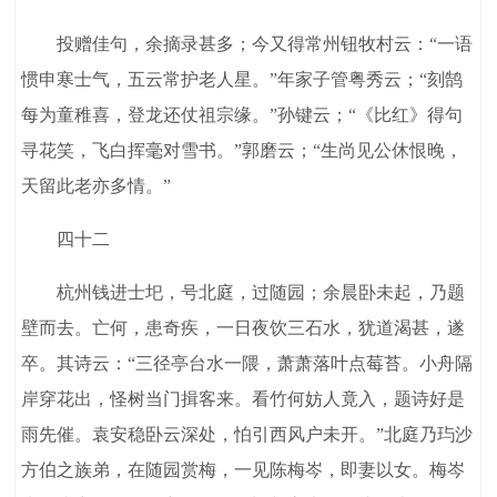
投赠佳句，余摘录甚多；今又得常州钮牧村云：“一语
惯申寒士气，五云常护老人星。”年家子管粤秀云；“刻鹄
每为童稚喜，登龙还仗祖宗缘。”孙键云；“《比红》得句
寻花笑，飞白挥毫对雪书。”郭磨云；“生尚见公休恨晚，
天留此老亦多情。”
四十二
杭州钱进士圯，号北庭，过随园；余晨卧未起，乃题
壁而去。亡何，患奇疾，一日夜饮三石水，犹道渴甚，遂
卒。其诗云：“三径亭台水一隈，萧萧落叶点莓苔。小舟隔
岸穿花出，怪树当门揖客来。看竹何妨人竟入，题诗好是
雨先催。袁安稳卧云深处，怕引西风户未开。”北庭乃玙沙
方伯之族弟，在随园赏梅，一见陈梅岑，即妻以女。梅岑