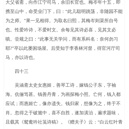
大父省斋，向作江宁司马，余旧长官也。梅岑年十五，即
携至山中，命受业门下，曰：“此儿聪明跳荡，非随园不能
为之师。”果一见相得。为取名曰熙，其梅岑则渠所自号
也。性爱吟诗，不爱时文。余每见其诗必喜，见其文必
嗔。尝规之曰：“此事无关学问，而有系科名：奈何勿习
耶?”卒以此屡困场屋。后受知于李香林河督，得官河厅司
马，亦以诗也。
四十三
吴涵斋太史女惠姬，善琴工诗，嫁钱公子东，字袖
海。伉俪笃甚。钱善丹青，为画探梅小照。亡何，钱入都
应试；而惠姬亡，像亦遗失。钱归家，想像为之，终于不
肖。忽得之于破簏中，喜不自胜，遂加潢治，遍求题咏，
且载其《鸳鸯吟社笺诗稿》。《赠夫子》云：“白云红叶青