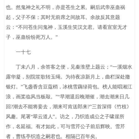
也。然鬼神之礼不明，亦是苍生之累。嗣后武帝巫蛊祸
起，父子不保；其时无前席之间故耳。余故反其意题
云：“不问苍生问鬼神，玉溪生笑汉文君。请看宣室无才
子，巫蛊纷纷死万人。”
一十七
丁未八月，余答客之便，见秦淮壁上题云；“一溪烟水
露华凝，别院笙歌转玉绳。为待夜凉新月上，曲栏深处撤
银灯。”飞盏香含豆蔻梢，冰桃雪藕绿荷包。榜人能唱湘江
浪，画桨临风当板敲。”“早潮退后晚潮催，潮去潮来日几
回?潮去不能将妾去，潮来可肯送郎来?”三首深得《竹枝》
风趣。尾署“翠云道人”。访之，乃织造成公之子啸崖所
作，名延福。有才如此，可与雪芹公子前后辉映。雪芹
者，曹练亭织造之嗣君也。相隔已百年矣。