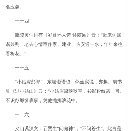
名应馨。
一十四
毗陵黄仲则有《岁暮怀人诗·怀随园》云：“近来词赋
谐兼则，老去心情宦作家。建业、临安通一水，年年来往
看梅花。”
一十五
“小姑嫁彭郎”，东坡谐语也。然坐实说，亦趣。胡书
巢《过小姑山》云：“小姑眉黛映秋空，衫影靴纹碧一弓。
不识彭郎缘底事，凭他抛掷浪花中。”
一十六
义山讥汉文：召贾生“问鬼神”，“不问苍生”。此言是