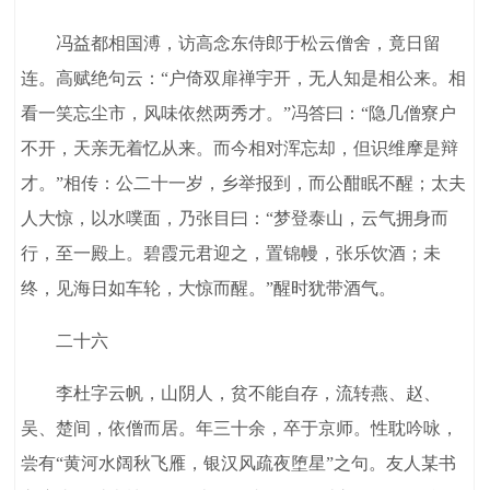
冯益都相国溥，访高念东侍郎于松云僧舍，竟日留
连。高赋绝句云：“户倚双扉禅宇开，无人知是相公来。相
看一笑忘尘市，风味依然两秀才。”冯答曰：“隐几僧寮户
不开，天亲无着忆从来。而今相对浑忘却，但识维摩是辩
才。”相传：公二十一岁，乡举报到，而公酣眠不醒；太夫
人大惊，以水噗面，乃张目曰：“梦登泰山，云气拥身而
行，至一殿上。碧霞元君迎之，置锦幔，张乐饮酒；未
终，见海日如车轮，大惊而醒。”醒时犹带酒气。
二十六
李杜字云帆，山阴人，贫不能自存，流转燕、赵、
吴、楚间，依僧而居。年三十余，卒于京师。性耽吟咏，
尝有“黄河水阔秋飞雁，银汉风疏夜堕星”之句。友人某书