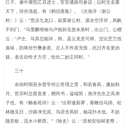
己子。遂中康熙乙丑进士，官至通政司参议；以时文名重
天下，诗亦清超。有《鹤侣斋集》。《次渔洋〈谢公
村〉》云：“荒凉九龙口，寂寞谢公村。溪水空浮岸，风帆
不到门。”马墨麟维翰与卢抱孙见曾未第时，出公门。公赠
云：“卢仝、马异总能诗，韩、孟云龙意可师。交比芝兰投
臭味，韵将丝竹叠参差。古人不作原无恨，此日齐名更勿
疑。老去自怜才力尽，恰欣二妙正同时。”
三十
余幼时闻吾乡督学何公世瑾之贤，和若春风，廉如秋
月。世宗时总督直隶，赠尚书，谥端简；渔洋先生之高弟
子也。有《畅春苑诗》云：“出郭逢新霁，垂鞭信马蹄。松
林微见日，沙路净无泥。鸟语含风软，杨花扑水低。不妨
随意歇，流水小桥西。”《咏史》云：“丞相安知狱吏尊，