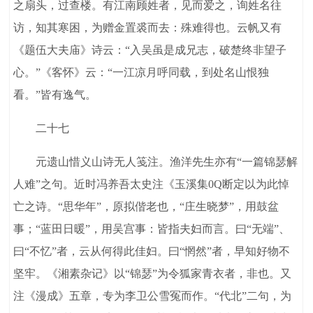
之扇头，过查楼。有江南顾姓者，见而爱之，询姓名往
访，知其寒困，为赠金置裘而去：殊难得也。云帆又有
《题伍大夫庙》诗云：“入吴虽是成兄志，破楚终非望子
心。”《客怀》云：“一江凉月呼同载，到处名山恨独
看。”皆有逸气。
二十七
元遗山惜义山诗无人笺注。渔洋先生亦有“一篇锦瑟解
人难”之句。近时冯养吾太史注《玉溪集0Q断定以为此悼
亡之诗。“思华年”，原拟偕老也，“庄生晓梦”，用鼓盆
事；“蓝田日暖”，用吴宫事：皆指夫妇而言。曰“无端”、
曰“不忆”者，云从何得此佳妇。曰“惘然”者，早知好物不
坚牢。《湘素杂记》以“锦瑟”为令狐家青衣者，非也。又
注《漫成》五章，专为李卫公雪冤而作。“代北”二句，为