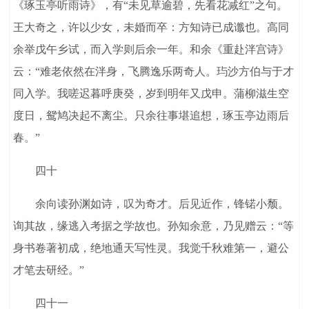
《琢玉亭听雨诗》，有“未见草逾碧，先看花减红”之句。
王大奇之，许以少女，未婚而卒：方知诗已成谶也。高同
余举戊午乡试，而入学则后余一年。和余《重赴泮宫诗》
云：“难老依然在泮身，飞腾逸乐两奇人。玙沙方伯与于才
同入学。我嗟迟暮呼庚癸，岁到明年又戊申。蒲柳滋生空
度日，鸳鸠决起不离尘。只余往事堪追想，琢玉亭边雨后
春。”
四十
余向读孙渊如诗，叹为奇才。后见近作，锋锘小颓。
询其故，缘逃入考据之学故也。孙知余意，乃见赠云：“等
身书卷著初成，绝地通天写性灵。我觉千秋难第一，避公
才笔去研经。”
四十一