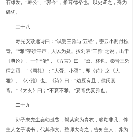
石雄发。“韩公”、“郭令”，推尊德裕也。以史证之，殊为
确切。
二十八
寿光安致远诗曰：“试罢三雅与‘五经’，密云小酌付樵
青。”“雅”字读平声，人以为疑。按刘表“三雅”之说，出于
《典论》。一作“蛋”，《方言》曰：“盈、杯也。秦晋三郊
谓之蛋。”《周礼》：“大胥、小胥”，即《诗》之《大
雅》、《小雅》也。《诗》曰：“边豆有且，侯氏宴
胥。”《太玄》曰；“不宴不雅。”宴胥犹宴雅也。
二十九
孙子未先生襄幼孤贫，鬻某家为青衣，聪颖非凡。伴
主人之子读书，代其作文。塾师大奇之，告知主人，养为