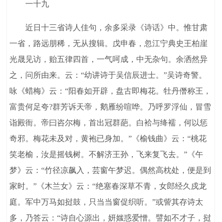
一十九
近日十三省诗人佳句，余多采录《诗话》中。惟甘肃
一省，路远朋稀，无从搜辑。戊申春，忽江宁典史王柏崖
光晟见访，贻五律四首，一气呵成，中无杂句。余洒然异
之，问所由来。云：“幼讲诗于吴信辰进士。”吴诗奇警。
咏《蜡梅》云：“阳春如开辟，盘古即梅花。牡丹僭称王，
富贵何足夸?群芳诉天帝，鹅雁纷喧哗。乃呼罗浮仙，冒雪
诣殿衙。帝曰咨尔梅，首出冠群葩。白袷与绛襦，何以惩
奇邪。梅花未及对，黄袍已身加。”《榆钱曲》云：“桃花
笑老榆，汝是摇钱树。不解济王孙，飞来复飞去。”《午
梦》云：“竹径凉飙入，芸窗午梦迟。偶然高枕处，便是到
家时。”《木兰女》云：“绝塞春深草不青，女郎经久戍龙
庭。军中万马如挝鼓，只当当窗促织听。”或訾其存诗太
多，乃答云：“诗自心源出，妍媸惑爱憎。譬如不才子，挝