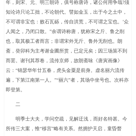
年，则宋、元、明三朝诗，俱号称唐诗，诸公何用争哉?须
知论诗只论工拙，不论朝代。譬如金玉，出于今之土中，
不可谓非宝也：败石瓦砾，传自洪荒，不可谓之宝也。’众
人闻之，乃闭口散。”余谓诗称唐，犹称宋之斤、鲁之削
也，取其极工者而言；非谓宋外无斤、鲁外无削也。朗
斋，癸卯科为主考谢金圃所赏，已定元矣；因三场策不到
而罢。谢刊其荐卷，流传京师，故朗斋咏《唐寅画像》
云：“锦瑟华年廿五春，虎头金粟是前身。虚名丽六流传
遍，下第江南第一人。”“丽六”者，其场中坐号也。次科亦
即登第。
二
明季士大夫，学问空疏，见解迂浅，而好名特甚。今
所传三大案，惟“移宫”略有关系。然拥护天启，童昏瞀