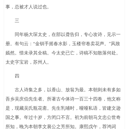
事，总被才人说过也。
三
同年杨大琛太史，在部以聋告归，专心攻诗，见示一
册。有句云：“金钏手摇春水影，玉楼帘卷卖花声。”风致
嫣然。惜未录其全稿。今太史已亡，诗稿不知散落何处。
太史字宝岩，苏州人。
四
古人诗集之多，以香山、放翁为最。本朝则未有多如
吾乡吴庆伯先生者。所著古今体诗一百三十四卷，他文称
是，现藏吴氏瓶花斋。先生乳哺时，哑哑私语，皆建文逊
国之事。年过十岁，方闭口不言。初为前朝马文忠公世奇
所知，晚为本朝李文襄公之芳所知。康熙戊午，荐鸿词