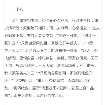
—十八
吴门张瘦铜中翰，少与蒋心余齐名。蒋以排再胜，张
以清峭胜；家数绝不相同，而二人相得。心余赠云：“道人
有邻道不孤，友君无异黄友苏。”其心折可想。《过比干
墓》云：“只因血脉同先祖，真以心肝奉独夫。，’《新
丰》云：“运至能为天下养，时衰拼作一杯羹。”读之，令
人解颐。瘦铜自言，吟时刻苦，为钟、谭家数所累。又工
于词，故诗境琐碎，不入大家。然其新颖处，不可磨灭。
咏《风筝美人》云：“只想为云应怕雨，不教到地便升
天。”《借书》云；“事无可奈仍归赵，人恐相沿又发
棠。”真巧绝也。至于“酒瓶在手六国印，花露上身一品
衣”：则失之雕刻，无游行自在之意。