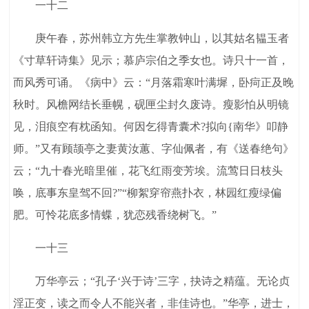
一十二
庚午春，苏州韩立方先生掌教钟山，以其姑名韫玉者
《寸草轩诗集》见示；慕庐宗伯之季女也。诗只十一首，
而风秀可诵。《病中》云：“月落霜寒叶满墀，卧疴正及晚
秋时。风檐网结长垂幌，砚匣尘封久废诗。瘦影怕从明镜
见，泪痕空有枕函知。何因乞得青囊术?拟向{南华》叩静
师。”又有顾颉亭之妻黄汝蕙、字仙佩者，有《送春绝句》
云；“九十春光暗里催，花飞红雨变芳埃。流莺日日枝头
唤，底事东皇驾不回?”“柳絮穿帘燕扑衣，林园红瘦绿偏
肥。可怜花底多情蝶，犹恋残香绕树飞。”
一十三
万华亭云；“孔子‘兴于诗’三字，抉诗之精蕴。无论贞
淫正变，读之而令人不能兴者，非佳诗也。”华亭，进士，