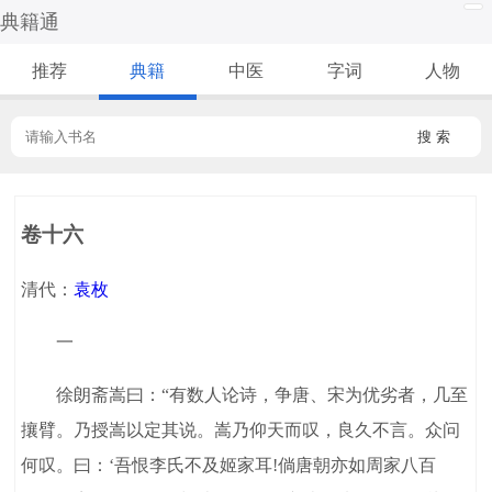
典籍通
推荐
典籍
中医
字词
人物
搜 索
卷十六
清代：
袁枚
一
徐朗斋嵩曰：“有数人论诗，争唐、宋为优劣者，几至
攘臂。乃授嵩以定其说。嵩乃仰天而叹，良久不言。众问
何叹。曰：‘吾恨李氏不及姬家耳!倘唐朝亦如周家八百