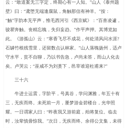
云：“敢道案无三字定，终期心有一人知。”山人《泰州题
壁》曰：“鸢堕无端逢腐鼠，角触那信有神羊。”按：
“触”字韵本无平声，惟毛西河引《西京赋》：“百兽凌遽，
骏瞿奔触。丧精忘魄，失归妄趋。”作平声押。其博览如
此。《游孤山》云：“寒香飞尽不成花，何处清风问水涯?
石罅竹根残雪里，还留数点认林家。”山人落魄扬州，适卢
守水平，贫不自聊，乃以书告急，卢尚未答，而山人化去
矣。卢哭云；“巫咸不为刘蒉下，邑宰谁迎杜甫来?”
三十六
牛进士运震，字阶平，号真谷，学问渊雅，年五十有
三，无疾而终。未死前一月，屡梦游金碧楼台，光华照
耀。一日谓家人曰：“昨夜我又游前庭，殆将复位。临去
时，汝辈慎毋惊我。”次日，无疾而终。余得公文集，未得