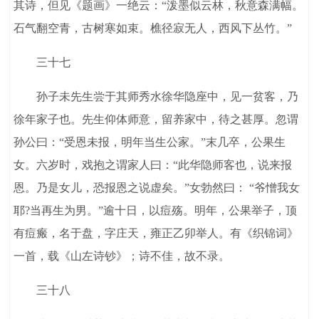
其诗，但见《题画》一绝云：“泼墨似云林，秋意森满幅。
石气翻空青，古树寒如束。樵径寂无人，西风下丛竹。”
三十七
孙子未先生尝于其师秀水徐华隐座中，见一贫客，乃
徐年家子也。先生仰体师意，留养家中，待之甚厚。忽谓
孙公曰：“受恩未报，明年当生公家。”末几卒，公果生
女。六岁时，戏抱之谓家人曰：“此华隐师客也，说来报
恩。乃是女儿，恐报恩之说虚矣。”女勃然曰： “爷憎我女
耶?当再生为男。”逾十日，以痘殇。明年，公果举子，顶
有痘瘢，名于盘，字庄天，雍正乙卯举人。有《织锦词》
一首，载《山左诗钞》；诗不佳，故不录。
三十八