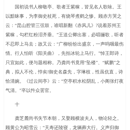
国初说书人柳敬亭、歌者王紫稼，皆见名人歌咏。王
以黯昧事，为李御史杖死，有烧琴煮鹤之惨。顾赤方哭之
云：“昆山腔管三弦鼓，谁唱新翻《赤风儿》?说着苏州王
紫稼，勾栏红粉泪齐垂。”王送公卿出塞，必唱骊歌，听者
不忍即上马去；故又云：“广柳纷纷出盛京，一声呜咽最伤
情。行人怕听《阳关曲》，先拍冰轮上马行。”悼王郎诗，
只宜如此，便与题相称。乃龚尚书竟用“坠楼”、“赋鹏”之
典，拟人不伦，悖矣!御史名森先，字琳枝，性虽伉直，诗
恰清婉。《过云间亭》云：“空亭积水松阴乱，小阁张灯夜
气清。”卒以忤众罢官。
十
龚芝麓尚书失节本朝，又娶顾横波夫人，物论轻之。
顾黄公为昭雪云：“天寿还陵寝，龙辆葬大行。义声归御