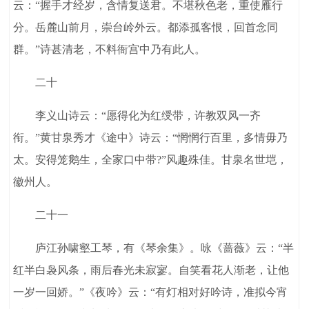
云：“握手才经岁，含情复送君。不堪秋色老，重使雁行
分。岳麓山前月，崇台岭外云。都添孤客恨，回首念同
群。”诗甚清老，不料衙宫中乃有此人。
二十
李义山诗云：“愿得化为红绶带，许教双风一齐
衔。”黄甘泉秀才《途中》诗云：“惘惘行百里，多情毋乃
太。安得笼鹅生，全家口中带?”风趣殊佳。甘泉名世垲，
徽州人。
二十一
庐江孙啸壑工琴，有《琴余集》。咏《蔷薇》云：“半
红半白袅风条，雨后春光未寂寥。自笑看花人渐老，让他
一岁一回娇。”《夜吟》云：“有灯相对好吟诗，准拟今宵