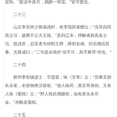
宜秋。”新凉半床月，残醉一帘花。”皆可爱也。
二十三
山左李呈样少詹谪戍时，有李现田者赠云：“洗耳自同
高士洁，披襟不让大王雄。”及到辽东，押解者姓高名士
洁。抵戍所，后至者为侍郎王舜，舜初名雄。归后偶话其
事。尤展成曰；“二句是余戏作‘浴乎沂，风乎舞雩’诗也。”
二十四
胶州李世锡进士，字霞裳；咏《甘草》云；“历事五朝
长乐老，未曾独将汉留侯。”借人咏药，真甘草身份。又有
人咏《菊枕》云：“野人枕此增颜色，似有床头未尽
金。”亦酷是菊枕。
二十五