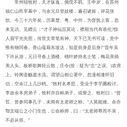
常州钮牧村，天才纵逸，倜傥不羁。壬申岁，在苏州
福仁山邑宰幕中，与余元旦登妓楼，遍召诸姬，评花张
饮。今三十六年矣，历幕楚、粤、中州，为督抚上客，忽
来见访。见赠云：“才子神仙且莫论，襟期当代有谁伦?惊
人眉宇光先照，传世文章笔有神。天下已无书可读，意中
惟有物同春。香山蕴藉东坡达，知是前身是后身?”昔年吴
下许从游，元日寻春上酒楼。桃叶娇持名士笔，梅花亲插
美人头。板桥歌舞轻云散，庄令(按：疑为“念”之误。)农席
上。铃阁壶觞逝水流。谓望山相公署中。忽漫相逢怀旧
侣，空余江上几沙鸥。”牧村名孝思，受业于李芋圃检讨。
李故余本房弟子，牧村亦自称弟子。或訾之。牧村曰：“曾
皙、曾参同事孔子，未闻有太老师之称。”人莫能难。余亦
鄂文端公之小门生也，公命称师，曰：“太老师尊而不亲，
不必从俗。”