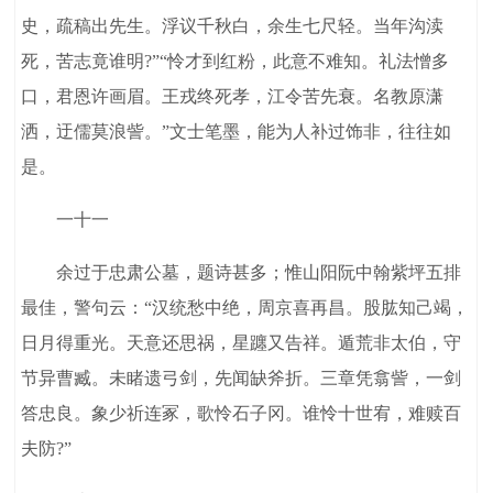
史，疏稿出先生。浮议千秋白，余生七尺轻。当年沟渎
死，苦志竟谁明?”“怜才到红粉，此意不难知。礼法憎多
口，君恩许画眉。王戎终死孝，江令苦先衰。名教原潇
洒，迂儒莫浪訾。”文士笔墨，能为人补过饰非，往往如
是。
一十一
余过于忠肃公墓，题诗甚多；惟山阳阮中翰紫坪五排
最佳，警句云：“汉统愁中绝，周京喜再昌。股肱知己竭，
日月得重光。天意还思祸，星躔又告祥。遁荒非太伯，守
节异曹臧。未睹遗弓剑，先闻缺斧折。三章凭翕訾，一剑
答忠良。象少祈连冢，歌怜石子冈。谁怜十世宥，难赎百
夫防?”