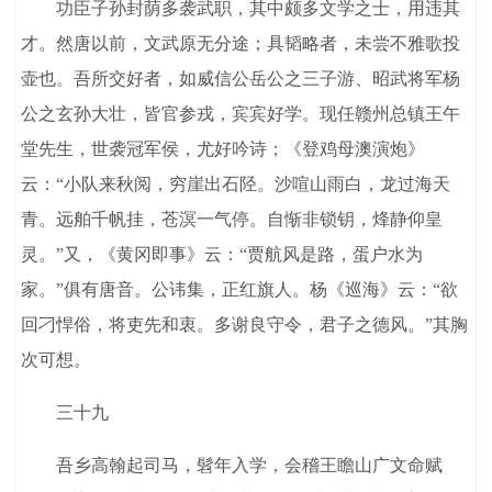
功臣子孙封荫多袭武职，其中颇多文学之士，用违其
才。然唐以前，文武原无分途；具韬略者，未尝不雅歌投
壶也。吾所交好者，如威信公岳公之三子游、昭武将军杨
公之玄孙大壮，皆官参戎，宾宾好学。现任赣州总镇王午
堂先生，世袭冠军侯，尤好吟诗；《登鸡母澳演炮》
云：“小队来秋阅，穷崖出石陉。沙喧山雨白，龙过海天
青。远舶千帆挂，苍溟一气停。自惭非锁钥，烽静仰皇
灵。”又，《黄冈即事》云：“贾航风是路，蛋户水为
家。”俱有唐音。公讳集，正红旗人。杨《巡海》云：“欲
回刁悍俗，将吏先和衷。多谢良守令，君子之德风。”其胸
次可想。
三十九
吾乡高翰起司马，髫年入学，会稽王瞻山广文命赋