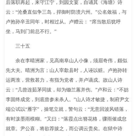
后落职再起，来守江宁，到园文宴，自诵其《海塘》诗
云：“沧桑直似争三岛，捍御时防溃六州。”公名敛福，与
卢抱孙辛丑同年，时相过从。卢赠云： “席当散后犹呼
坐，马到门前总不行。”
三十五
余在李晴洲家，见高南阜山人小像，须眉奇伟，颇似
先大夫。晴洲为言；山人宰歙县时，人诬以赃。卢抱孙转
运两淮，营救甚力，有指为党者，并卢谪戍。故山人诗
云：“几曾连茹茅同拔，却为锄兰蕙并伤。”卢和云：“不妨
李固终成党，到底曾参未杀人。”山人诗才敏捷，制府尹文
端公试以“雁字”，操笔立就，警句云：“无意回波风错落，
有时泼墨雨模糊。”又曰：“落霞点出簪花格，骤雨催成怠
就章。尹公喜，将欲荐拔之，而公调云贵矣。在狱中诗