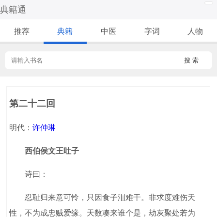
典籍通
推荐
典籍
中医
字词
人物
搜 索
第二十二回
明代：
许仲琳
西伯侯文王吐子
诗曰：
忍耻归来意可怜，只因食子泪难干。非求度难伤天
性，不为成忠贼爱缘。天数凑来谁个是，劫灰聚处若为