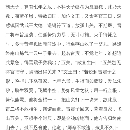
朝天子，算有七年之厄，不料长子邑考为孤遭戮，此乃天
数，荷蒙圣恩，特赦归国，加位文王，又命夸官三日，深
感镇国武成王大德，送铜符五道，放孤出关。不期殷、雷
二将奉旨追袭，使孤势穷力尽，无计可施。束手待毙之
时，多亏昔年孤因朝商途中，行至燕山收了一婴儿。路逢
终南山炼气士云中子带去，起名雷震，不觉七年，谁想追
兵紧急，得雷震子救我出了五关。”散宜生曰：“五关岂无
将官把守，焉能出得关来？”文王曰：“若说起雷震子之
形，险些儿吓杀孤家。七年光景，生得面如蓝靛，发似朱
砂，胁生双翼，飞腾半空，势如风雷之状；用一棍金棍，
势似熊罴。他将金棍一下，把山尖打下一块来，故此殷、
雷二将不敢相争，诺诺而退。雷震子回来，背着孤家，飞
出五关，不须半个时辰，即是金鸡岭地面，他方告归终南
山去了。孤不忍舍他。他道；‘师命不敢违，孩儿不久下