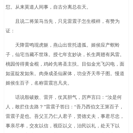
愆。从来莫道人间事，自古分离总在天。
且说二将策马当先，只见雷震子怎生模样，有赞为
证：
天降雷鸣现虎躯，燕山出世托遗孤。姬侯应产螟蛉
子，仙宅当藏不世珠。授七年玄妙诀，长生两翅有风雷。
桃园传得黄金棍，鸡岭先将圣主扶。目似金光飞闪电，面
如蓝靛发如朱。肉身成圣仙家体，功业齐天帝子图。慢道
姬侯生百子，名称雷震岂凡夫。
话说殷破败、雷开，仗其胆气，厉声言曰：“汝是何
人，敢拦住去路？”雷震子答曰：“吾乃西伯文王第百子，
雷震子是也。吾父王乃仁人君子，贤德丈夫，事君尽忠，
事亲尽孝，交友以信，视臣以义，治民以礼，处天下以