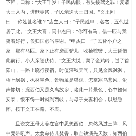
下拜，口称：“大王千岁！子民肉眼，有失接驾之罪！复请
大王入内，进献壶浆，子民亲送大王归国。”文王问
曰：“你姓甚名谁？”店主人曰：“子民姓申，名杰，五代世
居于此。”文王大喜，问申杰曰：“你可有马，借一匹与我
骑着好行，俟归国必当厚谢。”申杰曰：“子民皆小户之
家，那有马匹。家下止有磨面驴儿，收拾鞍辔，大王暂借
此前行。小人亲随伏侍。”文王大悦，离了金鸡岭，过了首
阳山，一路上晓行夜宿。时值深秋天气，只见金风飒飒，
梧叶飘飖，枫林翠色，景物虽是堪观，怎奈寒乌悲风，蛩
声惨切；况西伯又是久离故乡，睹此一片景色，心中如何
安泰，恨不得一时就到西岐，与母子夫妻相会，以慰愁
怀。按下文王在路。不表。
且说文王母太姜在宫中思想西伯，忽然风过三阵，风
中竟带吼声。太姜命侍儿焚香，取金钱演先天数，知西伯