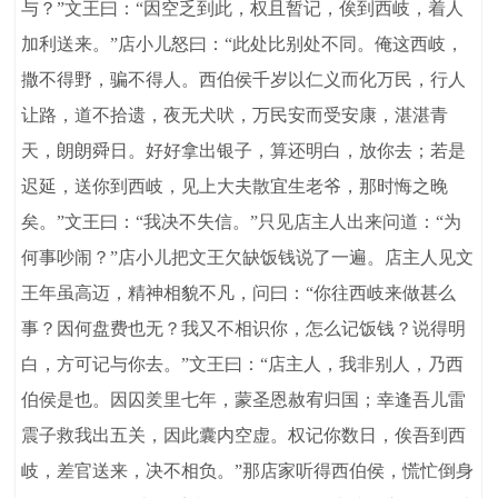
与？”文王曰：“因空乏到此，权且暂记，俟到西岐，着人
加利送来。”店小儿怒曰：“此处比别处不同。俺这西岐，
撒不得野，骗不得人。西伯侯千岁以仁义而化万民，行人
让路，道不拾遗，夜无犬吠，万民安而受安康，湛湛青
天，朗朗舜日。好好拿出银子，算还明白，放你去；若是
迟延，送你到西岐，见上大夫散宜生老爷，那时悔之晚
矣。”文王曰：“我决不失信。”只见店主人出来问道：“为
何事吵闹？”店小儿把文王欠缺饭钱说了一遍。店主人见文
王年虽高迈，精神相貌不凡，问曰：“你往西岐来做甚么
事？因何盘费也无？我又不相识你，怎么记饭钱？说得明
白，方可记与你去。”文王曰：“店主人，我非别人，乃西
伯侯是也。因囚羑里七年，蒙圣恩赦宥归国；幸逢吾儿雷
震子救我出五关，因此囊内空虚。权记你数日，俟吾到西
岐，差官送来，决不相负。”那店家听得西伯侯，慌忙倒身