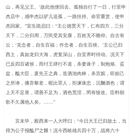
山，再见父王。’故此他便回去。孤独自行了一日，行至申
杰店中，感申杰以驴儿送孤，一路扶持。命官重赏，使申
杰回家。”宜生跪启曰：“主公德贯天下，仁布四方，三分
天下，二分归周，万民受其安康，百姓无不瞻仰。自古有
云；‘克念者，自生百福；作念者，自生百殃。’主公已归
西土，真如龙归大海，虎复深山，自宜养时待动。况天下
已反四百诸侯，而纣王肆行不道，杀妻诛子，制炮烙、虿
盆，醢大臣，废先王之典，造酒池肉林，杀宫嫔，听妲己
之所谗，播弃黎老，昵比罪人，拒谏诛忠，沉酗酒色；谓
上天不足畏，谓善不足为，酒色荒淫，罔有悛改。臣料朝
歌不久属他人矣。……”
言未毕，殿西来一人大呼曰：“今日大王已归故土，当
得为公子报醢尸之雠！况今西岐雄兵四十万，战将六十