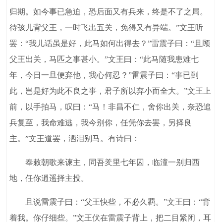
归期。如今事已急迫，恐后面又有兵来，终是不了之局。
待孩儿背父王，一时飞出五关，免得又有异端。”文王听
罢：“我儿话虽是好，此马如何出得去？”雷震子曰：“且顾
父王出关，马匹之事甚小。”文王曰：“此马随我患难七
年，今日一旦便弃他，我心何忍？”雷震子曰：“事已到
此，岂是好为此不良之事，君子所以弃小而全大。”文王上
前，以手拍马，叹曰：“马！非昌不仁，舍你出关，奈恐追
兵复至，我命难逃，我今别你，任凭你去罢，另择良
主。”文王道罢，洒泪别马。有诗曰：
奉敕朝歌来谏主，同吾羑里七年囚，临潼一别归西
地，任你逍遥择主投。
且说雷震子曰：“父王快些，不必久羁。”文王曰：“背
着我。你仔细些。”文王伏在雷震子背上，把二目紧闭，耳