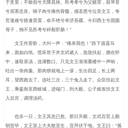
于羑里；不敢怨兮天降其殃。邑考孝兮为父赎罪，鼓琴音
兮屈害忠良。啖子肉兮痛伤骨髓，感圣恩兮位至文王，夸
官逃难兮路逢雷震，命不绝兮幸济吾疆。今归西士兮团圆
母子，独不见邑考兮碎裂肝肠！”
文王作罢歌，大叫一声：“痛杀我也！”跌下逍遥马
来，面如白纸。慌坏世子并文武诸人，急急扶起，拥在怀
中，速取茶汤，连灌数口。只见文王渐渐重楼中一声响，
吐出一块肉羹。那肉饼就地上一滚，生出四足，长上两
耳，望西跑去了。连吐三次，三个兔儿走了。众臣扶起文
王，乘銮舆至西岐城，进端门，到大殿。公子姬发扶文王
入后宫，调理汤药。
也非一日，文王其恙已愈。那日升殿，文武百官上殿
朝贺毕，文王宣上大夫散宜生，宜拜伏于地。文王曰：“孤