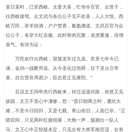
某日某时，已至西岐。太姜大喜，忙传令百官、众世子，
往西岐接驾。众文武与各位公子无不欢喜，人人大悦。西
岐万民，牵羊担酒，户户焚香，氤氲拂道。文武百官与众
位公子，各穿大红吉服。此时骨肉完聚，龙虎重逢，倍增
喜气。有诗为证：
万民欢忭出西岐，迎接龙车过九逵。羑里七年今已
满，金鸡一战断穷追。从今圣化过尧舜，目下灵台立帝
基。自古贤良周易少，臣忠君正见雍熙。”
且说文王同申杰行西岐来，转过迢遥径路，依然又见
故园，文王不觉心中凄惨，想：“昔日朝商之时，遭此大
难，不意今日回归，又是七载。青山依旧，人面已非。”正
嗟叹间，只见两杆红旗招展，大炮一声，簇拥出一队人
马。文王心中正惊疑未定，只见左有大将军南宫适，右有