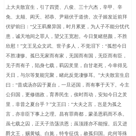
上大夫散宜生，引了四贤、八俊、三十六杰，辛甲、辛
免、太颠、闳夭、祁恭、尹籍伏于道傍。次子姬发近前拜
伏驴前曰：“父王羁縻异国，时月累更，为人子不能分忧代
患，诚天地间之罪人，望父王宽恕。今日复睹慈颜，不胜
欣慰！”文王见众文武、世子多人，不觉泪下：“孤想今日
不胜凄惨。孤巳无家而有家，无国而有国，无臣而有臣，
无子而有子，陷身七载，羁囚羑里，自甘老死，今幸得见
天日，与尔等复能完聚，睹此反觉凄惨耳。”大夫散宜生启
曰：“昔成汤亦囚于夏台，一旦还国，而有事于天下。今主
公归国，更修德政，育养民生，俟时而动，安知今日之羑
里，非昔之夏台乎？”文王曰：“大夫之言，岂是为孤之
言，亦非臣下事上之理。昌有罪商都，蒙圣恩羁而不杀。
虽七载之囚，正天子浩荡洪恩；虽顶踵亦不能报。后又进
爵文王，赐黄钺、白旄，特专征伐，赦孤归国。此何等殊