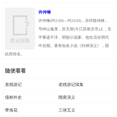
许仲琳
许仲琳(约1560—约1630)，亦作陈仲林，
号钟山逸叟，应天府(今江苏南京市)人，生
平事迹不详，明朝小说家。他生活在明代
中后期。著有知名小说《封神演义》，因
此而得名。
随便看看
老残游记
老残游记续集
儒林外史
隋唐演义
孽海花
三侠五义