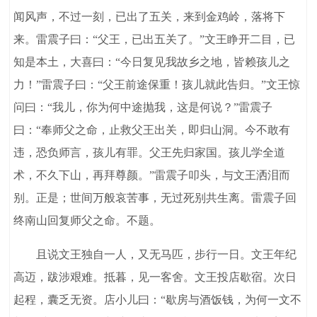
闻风声，不过一刻，已出了五关，来到金鸡岭，落将下
来。雷震子曰：“父王，已出五关了。”文王睁开二目，已
知是本土，大喜曰：“今日复见我故乡之地，皆赖孩儿之
力！”雷震子曰：“父王前途保重！孩儿就此告归。”文王惊
问曰：“我儿，你为何中途抛我，这是何说？”雷震子
曰：“奉师父之命，止救父王出关，即归山洞。今不敢有
违，恐负师言，孩儿有罪。父王先归家国。孩儿学全道
术，不久下山，再拜尊颜。”雷震子叩头，与文王洒泪而
别。正是；世间万般哀苦事，无过死别共生离。雷震子回
终南山回复师父之命。不题。
且说文王独自一人，又无马匹，步行一日。文王年纪
高迈，跋涉艰难。抵暮，见一客舍。文王投店歇宿。次日
起程，囊乏无资。店小儿曰：“歇房与酒饭钱，为何一文不