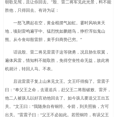
朝歌见驾，且让你回去。”殷、雷二将军见此光景，料不能
胜他，只得回去。有诗为证：
一怒飞腾起在空，黄金棍摆气如虹。霎时风响来天
地，顷刻雷鸣遍宇中。猛烈恍如鹏翅鸟，狰狞浑似鬼山
熊。从今丧却殷雷胆，束手归商势已穷。”
话说殷、雷二将见雷震子这等骁勇，况且胁生双翼，
遍体风雷，情知料不能取胜，免得空丧性命无益，故此将
机就计，转回人马。不表。
且说雷震子复上山来见文王。文王吓得痴了。雷震子
曰：“奉父王之命，去退追兵，赶父王二将殷破败、雷开，
他二人被孩儿以好言劝他回去了。如今孩儿要送父王出五
关。”文王曰：“我随身自有铜符、令箭，到关照验，方可
出关。”雷震子曰：“父王不必如此。若照铜符，有误父王