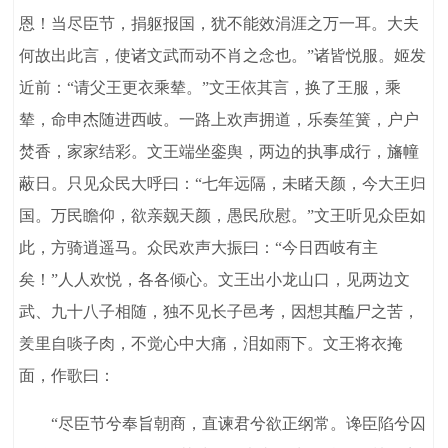
恩！当尽臣节，捐躯报国，犹不能效涓涯之万一耳。大夫
何故出此言，使诸文武而动不肖之念也。”诸皆悦服。姬发
近前：“请父王更衣乘辇。”文王依其言，换了王服，乘
辇，命申杰随进西岐。一路上欢声拥道，乐奏笙簧，户户
焚香，家家结彩。文王端坐銮舆，两边的执事成行，旛幢
蔽日。只见众民大呼曰：“七年远隔，未睹天颜，今大王归
国。万民瞻仰，欲亲觌天颜，愚民欣慰。”文王听见众臣如
此，方骑逍遥马。众民欢声大振曰：“今日西岐有主
矣！”人人欢悦，各各倾心。文王出小龙山口，见两边文
武、九十八子相随，独不见长子邑考，因想其醢尸之苦，
羑里自啖子肉，不觉心中大痛，泪如雨下。文王将衣掩
面，作歌曰：
“尽臣节兮奉旨朝商，直谏君兮欲正纲常。谗臣陷兮囚