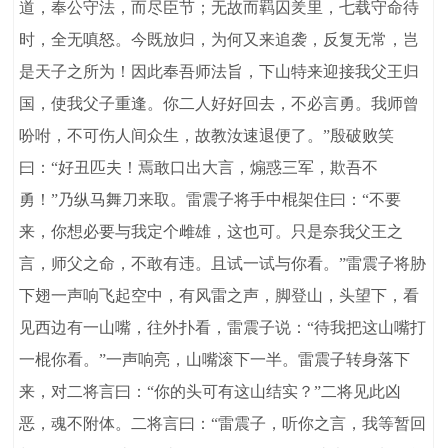
道，奉公守法，而尽臣节；无故而羁囚羑里，七载守命待
时，全无嗔怒。今既放归，为何又来追袭，反复无常，岂
是天子之所为！因此奉吾师法旨，下山特来迎接我父王归
国，使我父子重逢。你二人好好回去，不必言勇。我师曾
吩咐，不可伤人间众生，故教汝速退便了。”殷破败笑
曰：“好丑匹夫！焉敢口出大言，煽惑三军，欺吾不
勇！”乃纵马舞刀来取。雷震子将手中棍架住曰：“不要
来，你想必要与我定个雌雄，这也可。只是奈我父王之
言，师父之命，不敢有违。且试一试与你看。”雷震子将胁
下翅一声响飞起空中，有风雷之声，脚登山，头望下，看
见西边有一山嘴，往外扑看，雷震子说：“待我把这山嘴打
一棍你看。”一声响亮，山嘴滚下一半。雷震子转身落下
来，对二将言曰：“你的头可有这山结实？”二将见此凶
恶，魂不附体。二将言曰：“雷震子，听你之言，我等暂回