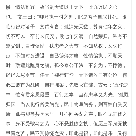
惨，情法难容。故当剿无道以正天下，此亦万民之心
也。”文王曰：“卿只执一时之见，此是吾子自取其死。孤
临行曾对诸子、文武有言；孤演先天数，算有七年之灾，
切不可以一卒前来问安，候七年灾满，自然荣归。邑考不
遵父训，自恃骄拗，执忠孝之大节，不知从权，又失打
点，不知时务进退，自己德薄才庸，性情偏执，不顺天
时，致遭此醢身之祸。孤今奉公守法，不妄为，不悖德，
硁硁以尽臣节。任天子肆行狂悖，天下诸侯自有公论，何
必二卿首为乱阶，自持强梁，先取灭亡哉。古云；‘五伦之
中，惟有君亲恩最重；百行之本，当存忠孝义为先。’孤既
归国，当以化行俗美为先，民丰物阜为务，则百姓自受安
康，孤与卿等共享太平。耳不闻兵戈之声，眼不见征伐之
事，身不受鞍马之劳，心不悬胜败之扰，但愿三军身无披
甲冑之苦，民不受惊慌之灾，即此是福，即此是乐，又何