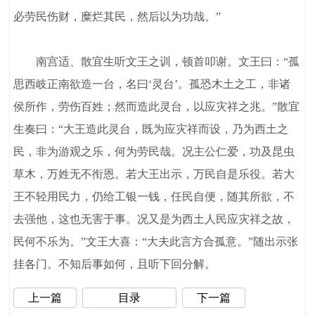
必劳民伤财，糜烂其民，然后以为功哉。”
南宫适、散宜生听文王之训，顿首叩谢。文王曰：“孤
思西岐正南欲造一台，名曰‘灵台’。孤恐木土之工，非诸
侯所作，劳伤百姓；然而造此灵台，以应灾祥之兆。”散宜
生奏曰：“大王造此灵台，既为应灾祥而设，乃为西土之
民，非为游观之乐，何为劳民哉。况主公仁爱，功及昆虫
草木，万姓无不衔恩。若大王出示，万民自是乐役。若大
王不轻用民力，仍给工银一钱，任民自便，随其所欲，不
去强他，这也无害于事。况又是为西土人民应灾祥之故，
民何不乐为。”文王大喜：“大夫此言方合孤意。”随出示张
挂各门。不知后事如何，且听下回分解。
上一篇
目录
下一篇