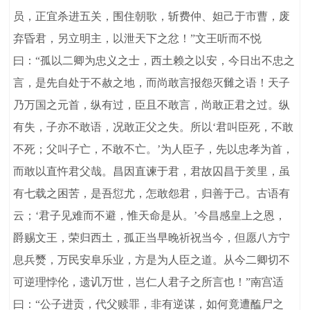
员，正宜杀进五关，围住朝歌，斩费仲、妲己于市曹，废
弃昏君，另立明主，以泄天下之忿！”文王听而不悦
曰：“孤以二卿为忠义之士，西土赖之以安，今日出不忠之
言，是先自处于不赦之地，而尚敢言报怨灭雠之语！天子
乃万国之元首，纵有过，臣且不敢言，尚敢正君之过。纵
有失，子亦不敢语，况敢正父之失。所以‘君叫臣死，不敢
不死；父叫子亡，不敢不亡。’为人臣子，先以忠孝为首，
而敢以直忤君父哉。昌因直谏于君，君故囚昌于羑里，虽
有七载之困苦，是吾愆尤，怎敢怨君，归善于己。古语有
云；‘君子见难而不避，惟天命是从。’今昌感皇上之恩，
爵赐文王，荣归西土，孤正当早晚祈祝当今，但愿八方宁
息兵燹，万民安阜乐业，方是为人臣之道。从今二卿切不
可逆理悖伦，遗讥万世，岂仁人君子之所言也！”南宫适
曰：“公子进贡，代父赎罪，非有逆谋，如何竟遭醢尸之