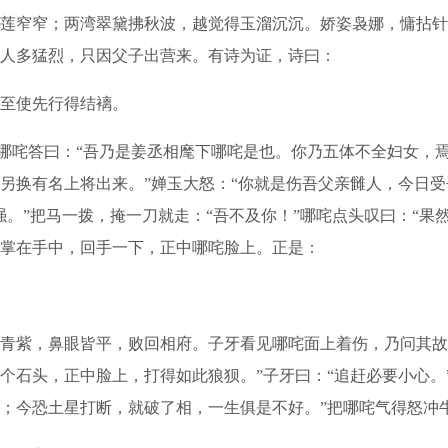
窄窄；两湾翠黛拂秋波，越觉得玉溜沉沉。娇姿袅娜，慵拈针
人多猛烈，只因父子出营来。有诗为证，诗曰：
至使先行得结褵。
哪咤答曰：“吾乃是姜丞相麾下哪咤是也。你乃五体不全妇女，
另换有名上将出来。”婵玉大怒：“你就是伤吾父亲雠人，今日受
。”把马一拨，掩一刀就走：“吾不及你！”哪咤点头叹曰：“果
掌在手中，回手一下，正中哪咤脸上。正是：
紫，鼻眼皆平，败回相府。子牙看见哪咤面上着伤，乃问其故
个石头，正中脸上，打得如此狼狈。”子牙曰：“追赶必要小心。
；今恐土星打断，就破了相，一生俱是不好。”把哪咤气得怒冲