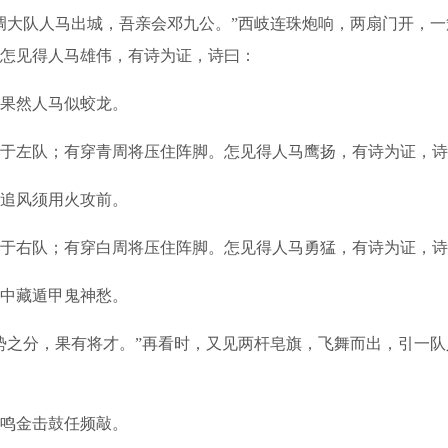
调大队人马出城，吾亲会邓九公。”西岐连珠炮响，两扇门开，
怎见得人马雄伟，有诗为证，诗曰：
果然人马似蛟龙。
左队；有穿青周将压住阵脚。怎见得人马鹰扬，有诗为证，诗
追风须用火攻前。
右队；有穿白周将压住阵脚。怎见得人马勇猛，有诗为证，诗
中藏遁甲鬼神愁。
之分，果有将才。”再看时，又见两杆皂旗，飞舞而出，引一队
鸣金击鼓任频敲。