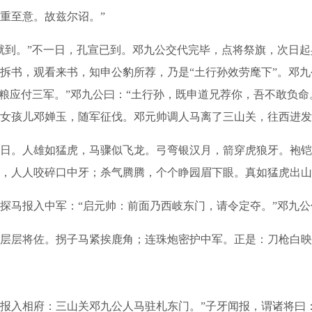
重至意。故兹尔诏。”
。”不一日，孔宣已到。邓九公交代完毕，点将祭旗，次日起兵
拆书，观看来书，知申公豹所荐，乃是“土行孙效劳麾下”。邓九
催粮应付三军。”邓九公曰：“土行孙，既申道兄荐你，吾不敢负
女孩儿邓婵玉，随军征伐。邓元帅调人马离了三山关，往西进发
。人雄如猛虎，马骤似飞龙。弓弯银汉月，箭穿虎狼牙。袍铠
，人人咬碎口中牙；杀气腾腾，个个睁园眉下眼。真如猛虎出山
报入中军：“启元帅：前面乃西岐东门，请令定夺。”邓九公传
层将佐。拐子马紧挨鹿角；连珠炮密护中军。正是：刀枪白映
相府：三山关邓九公人马驻札东门。”子牙闻报，谓诸将曰：“