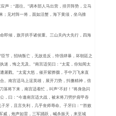
鸾应声：“愿往。”调本部人马出营，排开阵势，立马
城来；见对阵一将，面如活蟹，海下黄须，坐乌骓
命即倾，旗开拱手诸侯重。三山关内大先行，四海
守臣节，招纳叛亡，无故造反，恃强肆暴，坏朝廷之
执迷，悔之无及。”南宫适笑曰：“太鸾，你知闻太
遭屠戮。”太鸾大怒，催开紫骅骝，手中刀飞来直
合。南宫适马上逞英雄，展开刀势，抖擞精神，倍
刀落将下来，南宫适着忙，叫声“不好！”将身急闪
公，曰：“今逢南宫适大战，被末将刀劈护肩甲吞
子牙，且言失利，几乎丧师辱命。子牙曰：“‘胜败
壮军威，炮声如雷，三军踊跃，喊杀振天，来至城