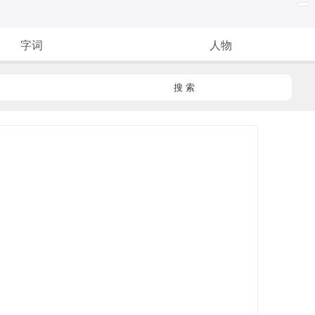
字词
人物
搜 索