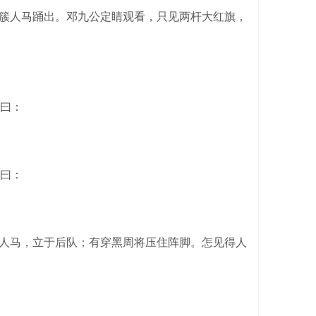
一簇人马踊出。邓九公定睛观看，只见两杆大红旗，
曰：
曰：
人马，立于后队；有穿黑周将压住阵脚。怎见得人