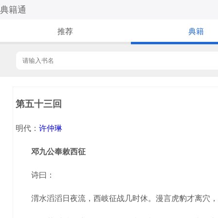
典籍通
推荐
典籍
第五十三回
明代：
许仲琳
邓九公奉敕西征
诗曰：
渭水滔滔日夜流，西岐征战几时休。漫言虎豹才离穴，