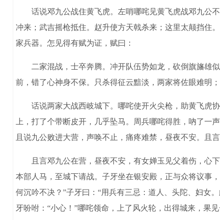
话说邓九公战住黄飞虎。左哨哪咤见黄飞虎战邓九公不下
冲来；武吉摇枪抵住。赵升使方天戟杀来；这里太颠挡住。
家兵器。怎见得有赋为证，赋曰：
二家混战，士卒奔腾。冲开队伍势如龙，砍倒旗旛雄似虎
前，错了心神身不保。只杀得征云黯淡，两家将佐眼难明；
话说两家大战西岐城下。哪咤使开火尖枪，助黄飞虎协战
上，打了个带断皮开，几乎坠马。周兵哪咤得胜，吶了一声
且说九公败进大营，声唤不止，痛疼难禁，昼夜不安。且言
且言邓九公在营，昼夜不安，有女婵玉见父着伤，心下十分
本部人马，至城下请战。子牙坐在银安殿，正与众将议事，
何沉吟不决？”子牙曰：“用兵有三忌：道人、头陀、妇女
牙吩咐：“小心！”哪咤领命，上了风火轮，出得城来，果