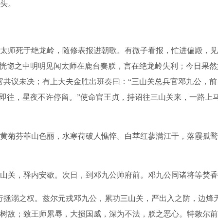
头。
师死于绝龙岭，随修表报进朝歌。有微子看报，忙进偏殿，见
，恍惚之中明明见闻太师在鹿台奏朕，言在绝龙岭失利；今日果然
官共议未决；有上大夫金胜出班奏曰：“三山关总兵官邓九公，
官即往，星夜不许停留。”使命官王贞，持诏往三山关来，一路上
菊芬菲山色丽，水寒荷破人憔悴。白苹红蓼满江干，落霞孤鹜
关，驿内安歇。次日，到邓九公帅府前。邓九公同诸将等焚香
拯溺之权。兹尔元戎邓九公，累功三山关，严出入之防，边烽
树敌；致王师累辱，大损国威，深为不法，朕之恶心。特敕尔前