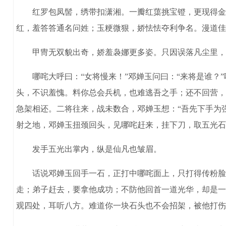
红罗包凤髻，绣带扣潇湘。一瓣红蕖挑宝镫，更现得金莲
红，羞答答通名问姓；玉粳微狠，娇怯怯夺利争名。漫道佳
甲冑无双貌出奇，娇羞袅娜更多姿。只因误落凡尘里，
哪咤大呼曰：“女将慢来！”邓婵玉问曰：“来将是谁？”
头，不识羞愧。料你总会兵机，也难逃吾之手；还不回营，
急架相还。二将往来，战未数合，邓婵玉想：“吾先下手为强
射之地，邓婵玉扭颈回头，见哪咤赶来，挂下刀，取五光石
发手五光出掌内，纵是仙凡也皱眉。
话说邓婵玉回手一石，正打中哪咤面上，只打得传粉脸青
走；弟子赶去，要拿他成功；不防他回首一道光华，却是一
观四处，耳听八方。难道你一块石头也不会招架，被他打伤