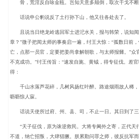
骨，荒淫反自咏金瓯。岂知天意多颠倒，取次干戈不断
话说申公豹说反了土行孙下山，他又往各处去了。
且说当日绝龙岭逃回军士进汜水关，报与韩荣，说知闻太
章？”微子把闻太师的事奏启一遍，纣王大惊：“孤数日前
亡，点那一员官，定要把姜尚拿解朝歌，与太师报雠。”众
不克成功。”纣王传旨：“速发自旄、黄钺，得专征伐。差
得：
千山水落芦花碎，几树风扬红叶醉。路途烟雨故人稀，黄
呖呖惊人寐。
话说天使所过府、州、县、司，不止一日。其日到了三山
“天子征伐，原为诛逆救民。大将专阃外之寄，正代天行
不道，纳亡招叛，大肆猖獗。朕累勤问罪之师，彼反抗军而