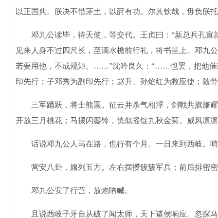
以正国典。朕决不惜茅土，以酧有功。尔其钦哉，毋负朕托
邓九公读毕，待天使，等交代。王贞曰：“新总兵孔宣就到
见来人身不过四尺长，至滴水檐前行礼，将书呈上。邓九公
若要用他，不成规矩。……”沈吟良久：“……也罢，把他
印先行；子邓秀为副印先行；赵升、孙焰红为救应使；随带
三军踊跃，将士熊罴。征云并杀气相浮，剑戟共旗旛耀日
开放三月桃花；马摆闪銮铃，恍似摇锭九秋金菊。威风凛凛
话说邓九公人马在路，也行有个月。一日来到西岐。哨探马
营安八卦，旛列五方。左右摆攒簇簇军兵；前后排密密层
邓九公安了行营，放炮吶喊。
且说西岐子牙自从破了闻太师，天下诸侯响应。忽探马报入