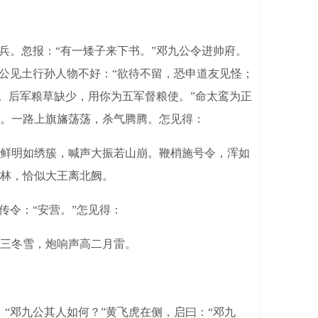
。忽报：“有一矮子来下书。”邓九公令进帅府。
公见土行孙人物不好：“欲待不留，恐申道友见怪；
命。后军粮草缺少，用你为五军督粮使。”命太鸾为正
。一路上旗旛荡荡，杀气腾腾。怎见得：
鲜明如绣簇，喊声大振若山崩。鞭梢施号令，浑如
林，恰似大王离北阙。
令：“安营。”怎见得：
三冬雪，炮响声高二月雷。
邓九公其人如何？”黄飞虎在侧，启曰：“邓九