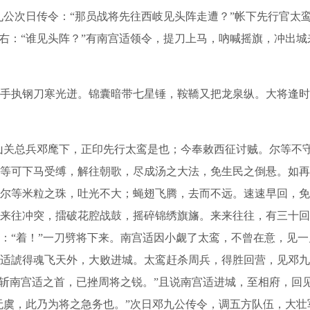
九公次日传令：“那员战将先往西岐见头阵走遭？”帐下先行官太
左右：“谁见头阵？”有南宫适领令，提刀上马，吶喊摇旗，冲出
执钢刀寒光迸。锦囊暗带七星锤，鞍鞽又把龙泉纵。大将逢时
山关总兵邓麾下，正印先行太鸾是也；今奉敕西征讨贼。尔等不
等可下马受缚，解往朝歌，尽成汤之大法，免生民之倒悬。如再
尔等米粒之珠，吐光不大；蝇翅飞腾，去而不远。速速早回，免
来往冲突，擂破花腔战鼓，摇碎锦绣旗旛。来来往往，有三十回
：“着！”一刀劈将下来。南宫适因小觑了太鸾，不曾在意，见一
适諕得魂飞天外，大败进城。太鸾赶杀周兵，得胜回营，见邓九
斩南宫适之首，已挫周将之锐。”且说南宫适进城，至相府，回见
无虞，此乃为将之急务也。”次日邓九公传令，调五方队伍，大