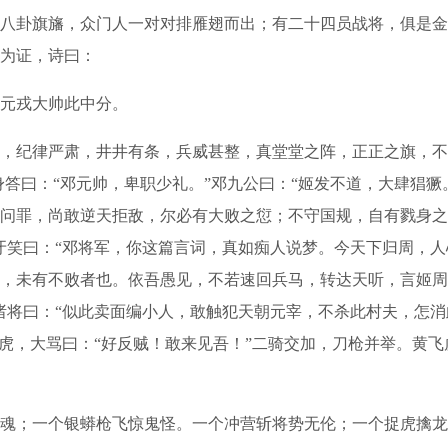
卦旗旛，众门人一对对排雁翅而出；有二十四员战将，俱是金
为证，诗曰：
元戎大帅此中分。
纪律严肃，井井有条，兵威甚整，真堂堂之阵，正正之旗，不
身答曰：“邓元帅，卑职少礼。”邓九公曰：“姬发不道，大肆猖
问罪，尚敢逆天拒敌，尔必有大败之愆；不守国规，自有戮身之
牙笑曰：“邓将军，你这篇言词，真如痴人说梦。今天下归周，
，未有不败者也。依吾愚见，不若速回兵马，转达天听，言姬周
诸将曰：“似此卖面编小人，敢触犯天朝元宰，不杀此村夫，怎消
飞虎，大骂曰：“好反贼！敢来见吾！”二骑交加，刀枪并举。黄
；一个银蟒枪飞惊鬼怪。一个冲营斩将势无伦；一个捉虎擒龙