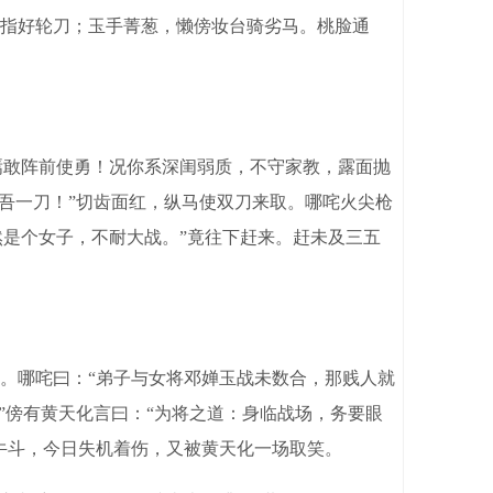
指好轮刀；玉手菁葱，懒傍妆台骑劣马。桃脸通
焉敢阵前使勇！况你系深闺弱质，不守家教，露面抛
吾一刀！”切齿面红，纵马使双刀来取。哪咤火尖枪
然是个女子，不耐大战。”竟往下赶来。赶未及三五
。哪咤曰：“弟子与女将邓婵玉战未数合，那贱人就
”傍有黄天化言曰：“为将之道：身临战场，务要眼
牛斗，今日失机着伤，又被黄天化一场取笑。