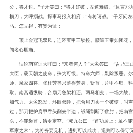
公，将才也。”子牙笑曰：“将才好破，左道难破。”且言邓
横刀，大呼搦战。探事马报入相府：“有将请战。”子牙问
马。怎见得，有赞为证：
顶上金冠飞双凤，连环宝甲三锁控。腰缠玉带如团花，手
闻名心胆痛。
话说南宫适大呼曰：“来者何人？”太鸾答曰：“吾乃三
大臣，藐天朝之使命，殊为可恨。特命六师，剿除叛恶。尔
师、魔家四将、张桂芳等只落得焚身，斩首，片甲不归。料
取。南宫适纵骑，合扇刀急架相还。两马相交，一场大战。
加气力。太鸾怒发，环眼双睁，把合扇刀卖一个破锭，叫声
过，那刀把护肩甲吞头削去半边，绒绳割断了数肘，把南宫
头，不能枭首，请令定夺。”邓九公曰：“首功居上；虽不能
军家之常’，为将务要见机，进则可以成功，退则可以保守