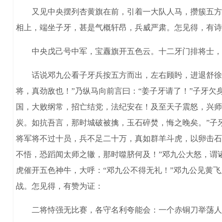
又见中央摆列杏黄旗在前，引着一大队人马，攒簇五方八
相上，端坐子牙，甚是气概轩昂，兵威严肃。怎见得，有诗
中央戊己号中军，宝纛旗开五色云。十二牙门排将士，
话说邓九公看子牙兵按五方而出，左右顾盻，进退舒徐，
将，真劲敌也！”乃纵马向前言曰：“姜子牙请了！”子牙欠
国，大败纲常，招亡结党，法纪安在！及至天子震怒，兴师
炭。如抗吾言，那时城破被擒，玉石碎焚，悔之晚矣。”子
将军将不过十员，兵不足二十万，真如群羊斗虎，以卵击石
不悟，恐蹈闻太师之辙，那时噬脐何及！”邓九公大怒，谓
虎催开五色神牛，大呼：“邓九公不得无礼！”邓九公见黄
战。怎见得，有赞为证：
二将恃强无比赛，各守名利夸能会：一个赤铜刀举荡人魂