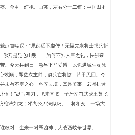
盔、金甲、红袍、画戟，左右分十二骑；中间四不
觉点首嗟叹：“果然话不虚传！无怪先来将士损兵折
獗。你乃是昆仑山明士，为何不知人臣之礼，恃强叛
苦。今天兵到日，急早下马受缚，以免满城生灵涂
人心效顺，即数次主帅，俱兵亡将掳，片甲无回。今
并未有不臣之心，各安边境，真是美事。若是执迷
此恨！”纵马舞刀，飞来直取。子牙左有武成王黄飞
飞虎枪法如龙；邓九公刀法似虎。二将相交，一场大
谁敢对。生来一对恶凶神，大战西岐争世界。