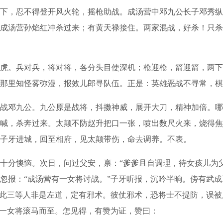
，忍不得登开风火轮，摇枪助战。成汤营中邓九公长子邓秀纵
成汤营孙焰红冲杀过来；有黄天禄接住。两家混战，好杀！只杀
。兵对兵，将对将，各分头目使深机；枪迎枪，箭迎箭，两下
那里知怪雾弥漫，报效儿郎寻队伍。正是：英雄恶战不寻常，棋
邓九公。九公原是战将，抖擞神威，展开大刀，精神加倍。哪
喊，杀奔过来。太颠不防赵升把口一张，喷出数尺火来，烧得焦
子牙进城，回至相府，见太颠带伤，命去调养。不表。
懊恼。次日，问过父安，禀：“爹爹且自调理，待女孩儿为父亲
忽报：“成汤营有一女将讨战。”子牙听报，沉吟半晌。傍有武成
。此三等人非是左道，定有邪术。彼仗邪术，恐将士不提防，误被
见一女将滚马而至。怎见得，有赞为证，赞曰：