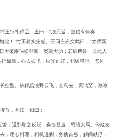
纣王行礼称臣。王曰：“朕无旨，皇伯有何奏
如此！”纣王着实伤感。王问左右文武曰：“太师新
前日大破南伯侯鄂顺，屡建大功；若破西岐，非此人
马行如箭，心去如飞，秋光正好，和暖堪行。怎见
长空坠。依稀黯淡野云飞，玄鸟去，宾鸿至，嘹嘹
接旨，开读。诏曰：
无警；退鄂顺之反叛，奏捷甚速；懋绩大焉。今姬发
去，用心料理，相机进剿；务擒首恶，解阙献俘，