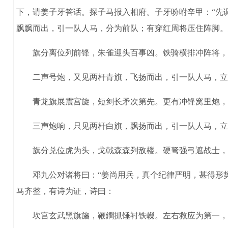
下，请姜子牙答话。探子马报入相府。子牙吩咐辛甲：“先
飘飘而出，引一队人马，分为前队；有穿红周将压住阵脚。
旗分离位列前锋，朱雀迎头百事凶。铁骑横排冲阵将，
二声号炮，又见两杆青旗，飞扬而出，引一队人马，立于
青龙旗展震宫旋，短剑长矛次第先。更有冲锋窝里炮，
三声炮响，只见两杆白旗，飘扬而出，引一队人马，立于
旗分兑位虎为头，戈戟森森列敌楼。硬弩强弓遮战士，
邓九公对诸将曰：“姜尚用兵，真个纪律严明，甚得形势
马齐整，有诗为证，诗曰：
坎宫玄武黑旗旛，鞭鐧抓锤衬铁轈。左右救应为第一，