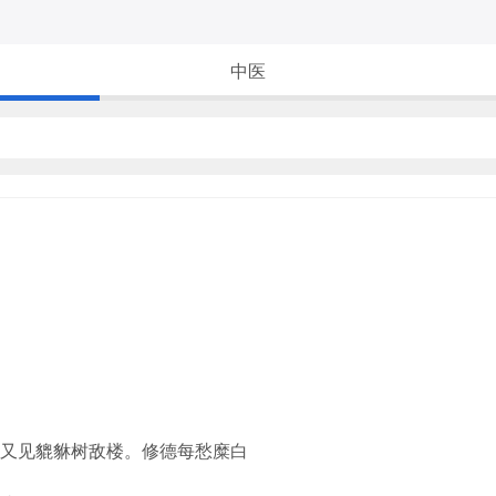
中医
又见貔貅树敌楼。修德每愁糜白