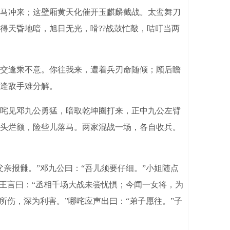
马冲来；这壁厢黄天化催开玉麒麟截战。太鸾舞刀
得天昏地暗，旭日无光，嗗??战鼓忙敲，咭叮当两
交逢乘不意。你往我来，遭着兵刃命随倾；顾后瞻
逢敌手难分解。
咤见邓九公勇猛，暗取乾坤圈打来，正中九公左臂
头烂额，险些儿落马。两家混战一场，各自收兵。
报雠。”邓九公曰：“吾儿须要仔细。”小姐随点
王言曰：“丞相千场大战未尝忧惧；今闻一女将，为
所伤，深为利害。”哪咤应声出曰：“弟子愿往。”子