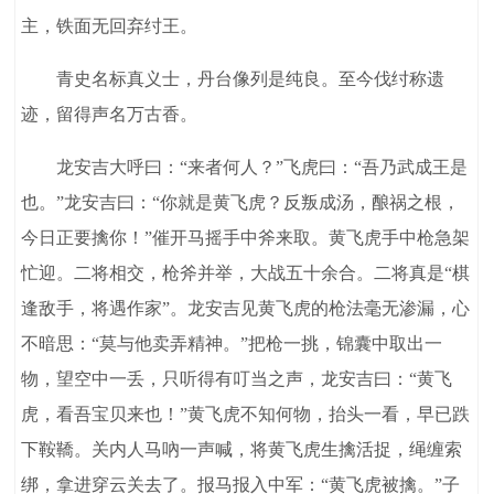
主，铁面无回弃纣王。
青史名标真义士，丹台像列是纯良。至今伐纣称遗
迹，留得声名万古香。
龙安吉大呼曰：“来者何人？”飞虎曰：“吾乃武成王是
也。”龙安吉曰：“你就是黄飞虎？反叛成汤，酿祸之根，
今日正要擒你！”催开马摇手中斧来取。黄飞虎手中枪急架
忙迎。二将相交，枪斧并举，大战五十余合。二将真是“棋
逢敌手，将遇作家”。龙安吉见黄飞虎的枪法毫无渗漏，心
不暗思：“莫与他卖弄精神。”把枪一挑，锦囊中取出一
物，望空中一丢，只听得有叮当之声，龙安吉曰：“黄飞
虎，看吾宝贝来也！”黄飞虎不知何物，抬头一看，早已跌
下鞍鞽。关内人马吶一声喊，将黄飞虎生擒活捉，绳缠索
绑，拿进穿云关去了。报马报入中军：“黄飞虎被擒。”子