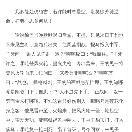
几多险处仍须吉，若许能时总是空。堪笑徐芳徒逆
命，枉劳心思竟何从！
话说徐盖当晚默默退归后堂。不提。只见次日王豹也
不来见主将，竟领兵出关，往周营搦战。报马报入中军。
子牙问：“谁人见阵走一遭？”哪咤应曰：“我愿住。”子牙
许之。哪咤登风火轮，提火尖枪，奔出营来。王豹见一将
登风火轮而来，忙问曰：“来者莫非哪咤么？”哪咤答
曰：“然也。”摇枪就刺。王豹的画戟急架忙迎。王豹知哪
咤是阐教门下，自思：“打人不过先下手。”正战间，发一
劈面雷来打哪咤。不知这雷只好伤别人；哪咤乃是莲花化
身之客，他见雷声至，火焰来，把风火轮一登，轮起空
中，雷发无功。哪咤祭起乾坤圈去，正中王豹顶门，打昏
落马；哪咤复一枪刺死；枭了首级，号令回营，来见子