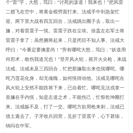
个“雷”字，大怒，骂曰：“讨死的泼道！我来也！”把风雷
二翅飞在空中，将黄金棍劈面打来。法戒手中剑急架忙
迎。两下里大战有四五回合，法戒跳出圈子去，取出一
旛，对着雷震子一愰。雷震子跌在尘埃。徐盖左右军士将
雷震子拿了；虽然捆将起来，只是闭目不知人事。法戒大
呼曰：“今番定要擒姜尚！”旁有哪咤大怒，骂曰：“妖道用
何邪术，敢伤我道兄也！”登开风火轮，摇开火尖枪，来战
法戒。法戒未及三四回合，忙把那旛取出来也愰哪咤。哪
咤乃莲花化身，却无魂魄，如何愰得动他。法戒见哪咤在
风火轮上安然不能跌将下来，已自着忙。哪咤见法戎拿一
首旛在手内愰，知是左道之术，不能伤己，忙祭乾坤圈打
来。法戒躲不及，打了一交。哪咤方欲用枪来刺，法戒已
借土遁去了。子牙收兵回营，见折了雷震子，心下甚恼，
纳闷在中军。