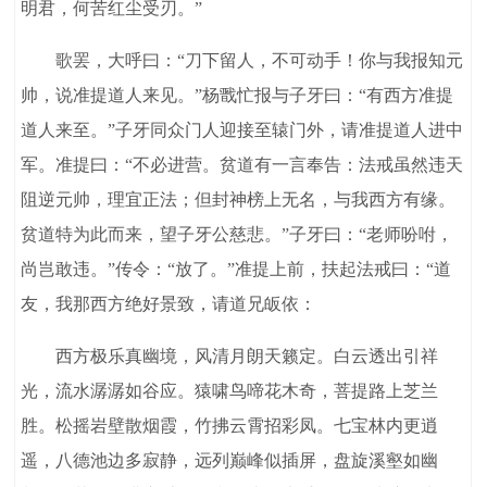
明君，何苦红尘受刃。”
歌罢，大呼曰：“刀下留人，不可动手！你与我报知元
帅，说准提道人来见。”杨戬忙报与子牙曰：“有西方准提
道人来至。”子牙同众门人迎接至辕门外，请准提道人进中
军。准提曰：“不必进营。贫道有一言奉告：法戒虽然违天
阻逆元帅，理宜正法；但封神榜上无名，与我西方有缘。
贫道特为此而来，望子牙公慈悲。”子牙曰：“老师吩咐，
尚岂敢违。”传令：“放了。”准提上前，扶起法戒曰：“道
友，我那西方绝好景致，请道兄皈依：
西方极乐真幽境，风清月朗天籁定。白云透出引祥
光，流水潺潺如谷应。猿啸鸟啼花木奇，菩提路上芝兰
胜。松摇岩壁散烟霞，竹拂云霄招彩凤。七宝林内更逍
遥，八德池边多寂静，远列巅峰似插屏，盘旋溪壑如幽