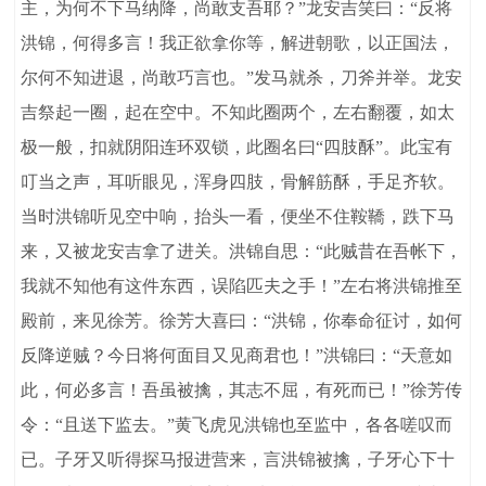
主，为何不下马纳降，尚敢支吾耶？”龙安吉笑曰：“反将
洪锦，何得多言！我正欲拿你等，解进朝歌，以正国法，
尔何不知进退，尚敢巧言也。”发马就杀，刀斧并举。龙安
吉祭起一圈，起在空中。不知此圈两个，左右翻覆，如太
极一般，扣就阴阳连环双锁，此圈名曰“四肢酥”。此宝有
叮当之声，耳听眼见，浑身四肢，骨解筋酥，手足齐软。
当时洪锦听见空中响，抬头一看，便坐不住鞍鞽，跌下马
来，又被龙安吉拿了进关。洪锦自思：“此贼昔在吾帐下，
我就不知他有这件东西，误陷匹夫之手！”左右将洪锦推至
殿前，来见徐芳。徐芳大喜曰：“洪锦，你奉命征讨，如何
反降逆贼？今日将何面目又见商君也！”洪锦曰：“天意如
此，何必多言！吾虽被擒，其志不屈，有死而已！”徐芳传
令：“且送下监去。”黄飞虎见洪锦也至监中，各各嗟叹而
已。子牙又听得探马报进营来，言洪锦被擒，子牙心下十