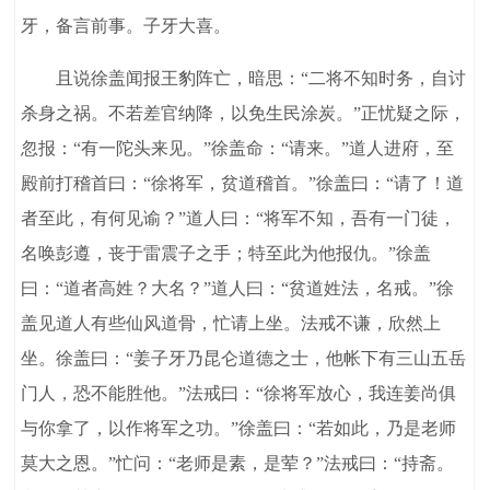
牙，备言前事。子牙大喜。
且说徐盖闻报王豹阵亡，暗思：“二将不知时务，自讨
杀身之祸。不若差官纳降，以免生民涂炭。”正忧疑之际，
忽报：“有一陀头来见。”徐盖命：“请来。”道人进府，至
殿前打稽首曰：“徐将军，贫道稽首。”徐盖曰：“请了！道
者至此，有何见谕？”道人曰：“将军不知，吾有一门徒，
名唤彭遵，丧于雷震子之手；特至此为他报仇。”徐盖
曰：“道者高姓？大名？”道人曰：“贫道姓法，名戒。”徐
盖见道人有些仙风道骨，忙请上坐。法戒不谦，欣然上
坐。徐盖曰：“姜子牙乃昆仑道德之士，他帐下有三山五岳
门人，恐不能胜他。”法戒曰：“徐将军放心，我连姜尚俱
与你拿了，以作将军之功。”徐盖曰：“若如此，乃是老师
莫大之恩。”忙问：“老师是素，是荤？”法戒曰：“持斋。