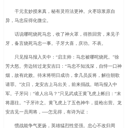
干元玄妙授来真，秘有灵符法更神。火枣琼浆原自
异，马忠应得化微尘。
话说哪咤烧死马忠，收了神火罩，得胜回营，来见子
牙，备言烧死马忠一事。子牙大喜，庆功。不表。
只见报马报入关中：“启主帅：马忠被哪咤烧死。”徐
芳大怒。旁边转过龙安吉曰：“马忠不知浅深，自恃一口神
烟，故有此败。待末将明日成功，拿几员反将，解往朝歌
请罪。”次日，龙安吉上马出关，前来搦战。哨马报入中
军。子牙问：“谁人出马？”只见武成王黄飞虎上帐曰：“末
将愿往。”子牙许之。黄飞虎上了五色神牛，提枪出营。龙
安吉见一员周将，──怎见得，有诗为证：
惯战能争气更扬，英雄猛烈性坚强。忠心不改归周