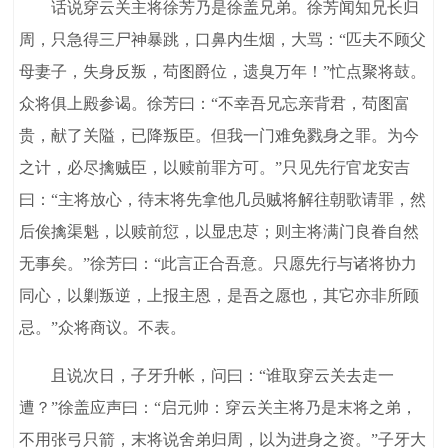
话说穿云关主将徐芳乃是徐盖兄弟。徐芳闻知兄长归
周，只急得三尸神暴跳，口鼻内生烟，大骂：“匹夫不顾父
母妻子，失身反叛，苟图爵位，遗臭万年！”忙点聚将鼓。
众将俱上殿参谒。徐芳曰：“不幸吾兄忘亲背君，苟图富
贵，献了关隘，已降叛臣。但我一门难免戮身之罪。为今
之计，必尽擒贼臣，以赎前罪方可。”只见先行官龙安吉
曰：“主将放心，待末将先拿他几员贼将解往朝歌请罪，然
后俟擒渠魁，以赎前愆，以显忠荩；则主将满门良眷自然
无事矣。”徐芳曰：“此言正合吾意。只愿先行与诸将协力
同心，以剿叛逆，上报主恩，是吾之愿也，其它亦非所顾
忌。”众将商议。不表。
且说次日，子牙升帐，问曰：“谁取穿云关去走一
遭？”徐盖应声曰：“启元帅：穿云关主将乃是末将之弟，
不用张弓只箭，末将说舍弟归周，以为进身之资。”子牙大