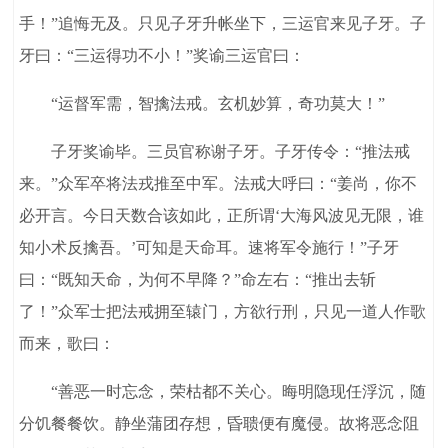
手！”追悔无及。只见子牙升帐坐下，三运官来见子牙。子
牙曰：“三运得功不小！”奖谕三运官曰：
“运督军需，智擒法戒。玄机妙算，奇功莫大！”
子牙奖谕毕。三员官称谢子牙。子牙传令：“推法戒
来。”众军卒将法戎推至中军。法戒大呼曰：“姜尚，你不
必开言。今日天数合该如此，正所谓‘大海风波见无限，谁
知小术反擒吾。’可知是天命耳。速将军令施行！”子牙
曰：“既知天命，为何不早降？”命左右：“推出去斩
了！”众军士把法戒拥至辕门，方欲行刑，只见一道人作歌
而来，歌曰：
“善恶一时忘念，荣枯都不关心。晦明隐现任浮沉，随
分饥餐餐饮。静坐蒲团存想，昏聩便有魔侵。故将恶念阻