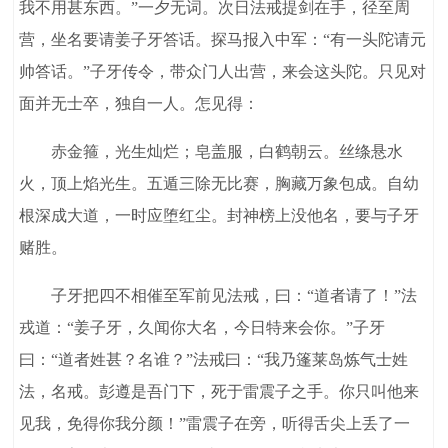
我不用甚东西。”一夕无词。次日法戒提剑在手，径至周
营，坐名要请姜子牙答话。探马报入中军：“有一头陀请元
帅答话。”子牙传令，带众门人出营，来会这头陀。只见对
面并无士卒，独自一人。怎见得：
赤金箍，光生灿烂；皂盖服，白鹤朝云。丝绦悬水
火，顶上焰光生。五遁三除无比赛，胸藏万象包成。自幼
根深成大道，一时应堕红尘。封神榜上没他名，要与子牙
赌胜。
子牙把四不相催至军前见法戒，曰：“道者请了！”法
戎道：“姜子牙，久闻你大名，今日特来会你。”子牙
曰：“道者姓甚？名谁？”法戒曰：“我乃篷莱岛炼气士姓
法，名戒。彭遵是吾门下，死于雷震子之手。你只叫他来
见我，免得你我分颜！”雷震子在旁，听得舌尖上丢了一