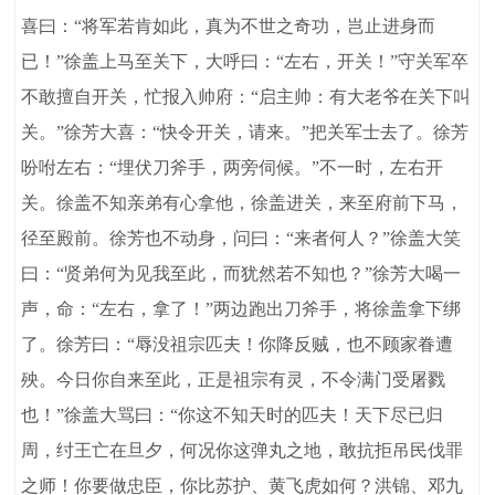
喜曰：“将军若肯如此，真为不世之奇功，岂止进身而
已！”徐盖上马至关下，大呼曰：“左右，开关！”守关军卒
不敢擅自开关，忙报入帅府：“启主帅：有大老爷在关下叫
关。”徐芳大喜：“快令开关，请来。”把关军士去了。徐芳
吩咐左右：“埋伏刀斧手，两旁伺候。”不一时，左右开
关。徐盖不知亲弟有心拿他，徐盖进关，来至府前下马，
径至殿前。徐芳也不动身，问曰：“来者何人？”徐盖大笑
曰：“贤弟何为见我至此，而犹然若不知也？”徐芳大喝一
声，命：“左右，拿了！”两边跑出刀斧手，将徐盖拿下绑
了。徐芳曰：“辱没祖宗匹夫！你降反贼，也不顾家眷遭
殃。今日你自来至此，正是祖宗有灵，不令满门受屠戮
也！”徐盖大骂曰：“你这不知天时的匹夫！天下尽已归
周，纣王亡在旦夕，何况你这弹丸之地，敢抗拒吊民伐罪
之师！你要做忠臣，你比苏护、黄飞虎如何？洪锦、邓九