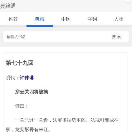
典籍通
推荐
典籍
中医
字词
人物
搜 索
第七十九回
明代：
许仲琳
穿云关四将被擒
诗曰：
一关已过一关逢，法宝多端势更凶。法戒引魂成往
事，龙安酥骨有来讧。