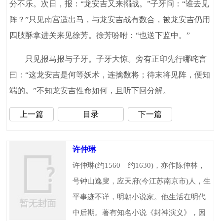
分不乐。次日，报：“龙安吉又来搦战。”子牙问：“谁去见
阵？”只见南宫适出马，与龙安吉战有数合，被龙安吉仍用
四肢酥拿进关来见徐芳。徐芳吩咐：“也送下监中。”
只见报马报与子牙。子牙大惊。旁有正印先行哪咤言
曰：“这龙安吉是何等妖术，连擒数将；待末将见阵，便知
端的。”不知龙安吉性命如何，且听下回分解。
上一篇
目录
下一篇
许仲琳
许仲琳(约1560—约1630)，亦作陈仲林，
号钟山逸叟，应天府(今江苏南京市)人，生
平事迹不详，明朝小说家。他生活在明代
中后期。著有知名小说《封神演义》，因