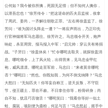
公何如？我今被你所擒，死固无足惜；但不知何人擒你，
以泄吾忿也！”徐芳传令：“把这逆命的匹夫且监候，俟拿
了周武、姜尚，一齐解往朝歌正罪。”左右将徐盖监了。徐
芳问：“谁为国讨头阵走一遭？”一将应声而出，乃正印先
行官神烟将军马忠愿往。徐芳许之。马忠领令开关，炮声
响处，杀至周营。报马报入中军：“启元帅：穿云关有将搦
战。”子牙曰：“徐盖休矣！”忙令哪咤去取关，就探徐盖消
息。哪咤领令，上了风火轮，出得营来，见马忠金甲红
袍，威风凛凛。哪咤走至军前，马忠曰：“来者莫非哪咤
否？”哪咤曰：“然也。你既知我，为何不倒戈纳降？”马忠
大怒曰：“无知匹夫！你等妄自称王，逆天反叛，不守臣
节，侵王疆土，罪在不赦。不日拿住你等，粉骨碎身；尚
自不知，犹且巧言饶舌！”哪咤笑曰：“我看你等好一似土
蛙、腐鼠，顷刻便为齑粉，何足与言！”马忠怒起，摇手中