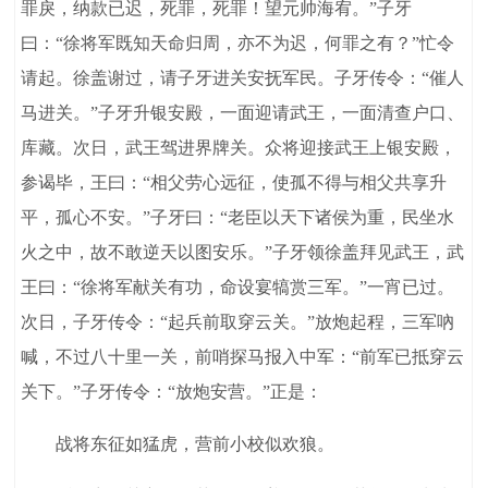
罪戾，纳款已迟，死罪，死罪！望元帅海宥。”子牙
曰：“徐将军既知天命归周，亦不为迟，何罪之有？”忙令
请起。徐盖谢过，请子牙进关安抚军民。子牙传令：“催人
马进关。”子牙升银安殿，一面迎请武王，一面清查户口、
库藏。次日，武王驾进界牌关。众将迎接武王上银安殿，
参谒毕，王曰：“相父劳心远征，使孤不得与相父共享升
平，孤心不安。”子牙曰：“老臣以天下诸侯为重，民坐水
火之中，故不敢逆天以图安乐。”子牙领徐盖拜见武王，武
王曰：“徐将军献关有功，命设宴犒赏三军。”一宵已过。
次日，子牙传令：“起兵前取穿云关。”放炮起程，三军吶
喊，不过八十里一关，前哨探马报入中军：“前军已抵穿云
关下。”子牙传令：“放炮安营。”正是：
战将东征如猛虎，营前小校似欢狼。