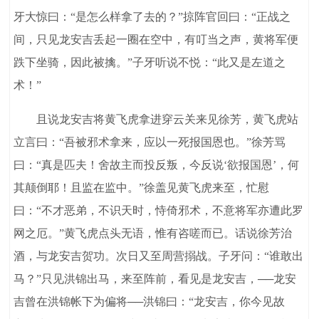
牙大惊曰：“是怎么样拿了去的？”掠阵官回曰：“正战之
间，只见龙安吉丢起一圈在空中，有叮当之声，黄将军便
跌下坐骑，因此被擒。”子牙听说不悦：“此又是左道之
术！”
且说龙安吉将黄飞虎拿进穿云关来见徐芳，黄飞虎站
立言曰：“吾被邪术拿来，应以一死报国恩也。”徐芳骂
曰：“真是匹夫！舍故主而投反叛，今反说‘欲报国恩’，何
其颠倒耶！且监在监中。”徐盖见黄飞虎来至，忙慰
曰：“不才恶弟，不识天时，恃倚邪术，不意将军亦遭此罗
网之厄。”黄飞虎点头无语，惟有咨嗟而已。话说徐芳治
酒，与龙安吉贺功。次日又至周营搦战。子牙问：“谁敢出
马？”只见洪锦出马，来至阵前，看见是龙安吉，──龙安
吉曾在洪锦帐下为偏将──洪锦曰：“龙安吉，你今见故