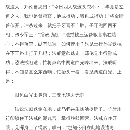
战道人，郑伦自思曰：“今日四人战这头陀不下，毕竟是左
道之人。我也是督粮官，他成得功，我也成得功！”将金睛
兽催开，冲杀过来，就把子牙喜不自胜。子牙兜回四不
相，传令军士：“擂鼓助战！”法戒被三运督粮官裹在垓
心，不得落空，纵有法宝，如何使用？只见土行孙宾铁棍
在下三路上打了几棍；法戒意欲逃走；郑伦见土行孙成
功，恐法戒逃遁，忙将鼻窍中两道白光哼出来。法戒听
得，不知是甚么东西响，忙抬头一看，看见两道白光。正
是：
眼见白光出鼻窍，三魂七魄去无踪。
话说法戒跌倒在地，被乌鸦兵生擒活捉绑了。子牙用
符印镇住了法戒的泥丸宫，掌得胜鼓回营。法戒方睁开
眼，见浑身上了绳索，叹曰：“岂知今日在此地误遭毒