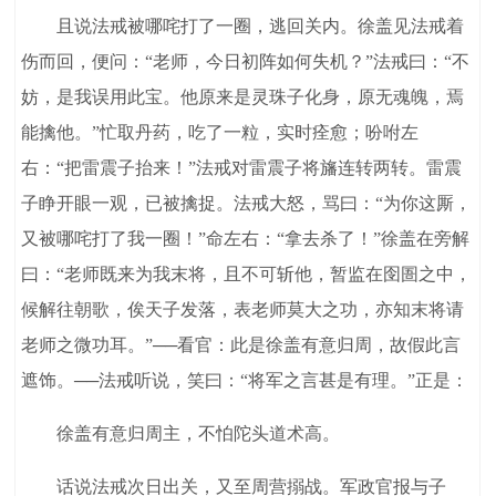
且说法戒被哪咤打了一圈，逃回关内。徐盖见法戒着
伤而回，便问：“老师，今日初阵如何失机？”法戒曰：“不
妨，是我误用此宝。他原来是灵珠子化身，原无魂魄，焉
能擒他。”忙取丹药，吃了一粒，实时痊愈；吩咐左
右：“把雷震子抬来！”法戒对雷震子将旛连转两转。雷震
子睁开眼一观，已被擒捉。法戒大怒，骂曰：“为你这厮，
又被哪咤打了我一圈！”命左右：“拿去杀了！”徐盖在旁解
曰：“老师既来为我末将，且不可斩他，暂监在囹圄之中，
候解往朝歌，俟天子发落，表老师莫大之功，亦知末将请
老师之微功耳。”──看官：此是徐盖有意归周，故假此言
遮饰。──法戒听说，笑曰：“将军之言甚是有理。”正是：
徐盖有意归周主，不怕陀头道术高。
话说法戒次日出关，又至周营搦战。军政官报与子