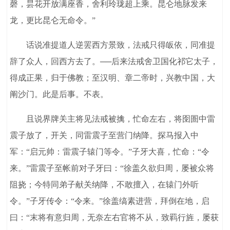
磬，昙花开放满座香，舍利玲珑超上乘。昆仑地脉发来
龙，更比昆仑无命令。”
话说准提道人逆罢西方景致，法戒只得皈依，同准提
辞了众人，回西方去了。──后来法戒舍卫国化祁它太子，
得成正果，归于佛教；至汉明、章二帝时，兴教中国，大
阐沙门。此是后事。不表。
且说界牌关主将见法戒被擒，忙命左右，将囹圄中雷
震子放了，开关，同雷震子至营门纳降。探马报入中
军：“启元帅：雷震子辕门等令。”子牙大喜，忙命：“令
来。”雷震子至帐前对子牙曰：“徐盖久欲归周，屡被众将
阻挠；今特同弟子献关纳降，不敢擅入，在辕门外听
令。”子牙传令：“令来。”徐盖缟素进营，拜倒在地，启
曰：“末将有意归周，无奈左右官将不从，致羁行旌，屡获