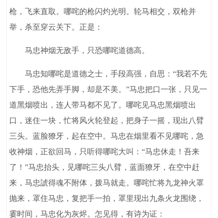
枪，飞来直取。哪咤的枪闪灼光明。轮马相交，双枪并
举，杀至穿云关下。正是：
马忠神烟无敌手，只恐哪咤道德高。
马忠知哪咤是道德之士，手段高强，自思：“我若不先
下手，恐他先弄手脚，却是不美。”马忠把口一张，只见一
道黑烟喷出，连人带马都不见了。哪咤见马忠黑烟喷出
口，迷住一块，忙将风火轮登起，把身子一摇，现出八臂
三头。蓝脸獠牙，起在空中。马忠在烟里看不见哪咤，急
收神烟，正欲回马，只听得哪咤大叫：“马忠休走！吾来
了！”马忠抬头，见哪咤三头八臂，蓝面獠牙，在空中赶
来，马忠諕得魂不附体，拨马就走。哪咤忙将九龙神火罩
抛来，罩住马忠，复把手一拍，罩里现出九条火龙围绕，
霎时间，马忠化为灰烬。怎见得，有诗为证：