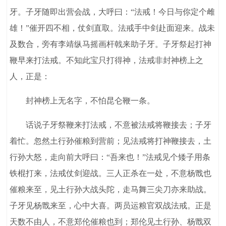
牙。子牙随即出营会战，大呼曰：“法戒！今日与你定个雌
雄！”催开四不相，仗剑直取。法戒手中剑赴面迎来。战未
及数合，旁有李靖纵马摇画杆戟来助子牙。子牙祭起打神
鞭早来打法戒。不知此宝只打得神，法戒非封神榜上之
人，正是：
封神榜上无名字，不怕昆仑鞭一条。
话说子牙祭鞭来打法戒，不意被法戒将鞭接去；子牙
着忙。忽然土行孙催粮到营前；见法戒将打神鞭接去，土
行孙大怒，走向前大呼曰：“吾来也！”法戒见个矮子用条
铁棍打来，法戒仗剑迎战。三人正杀在一处，不意杨戬也
催粮来至，见土行孙大战头陀，走马舞三尖刀亦来助战。
子牙见杨戬来至，心中大喜。两员运粮官双战法戒。正是
天数不由人，不意郑伦催粮也到；郑伦见土行孙、杨戬双