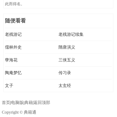
此而得名。
随便看看
老残游记
老残游记续集
儒林外史
隋唐演义
孽海花
三侠五义
陶庵梦忆
传习录
文子
太玄经
首页
|
电脑版
|
典籍
|
返回顶部
Copyright © 典籍通