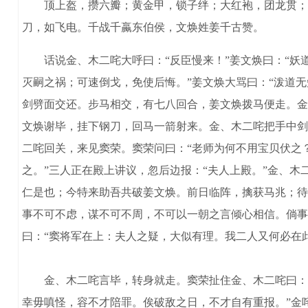
顶上盔，攒六瓣；黄金甲，锁子绊；大红袍，团龙贯；护
刀，如飞电。千战千蠃东伯侯，文焕姓姜千古赞。
话说金、木二咤大呼曰：“反臣慢来！”姜文焕曰：“妖道
灭嗣之祸；可速倒戈，免使后悔。”姜文焕大骂曰：“泼道
剑劈面交还。步马相交，有七八回合，姜文焕拨马便走。金
文焕谢毕，挂下钢刀，回马一箭射来。金、木二咤把手中剑
二咤回关，来见窦荣。窦荣问曰：“老师为何不用宝贝伏之
之。”三人正在殿上讲议，忽后边报：“夫人上殿。”金、木
仁是也；今特来助吾共破姜文焕。前日临阵，擒获马兆；待
事不可不虑，谋不可不周，不可以一朝之言倾心相信。倘事
曰：“窦将军在上：夫人之疑，大似有理。我二人又何必在
金、木二咤言毕，转身就走。窦荣扯住金、木二咤曰：“
幸毋嗔怪，容不才陪罪。俟破敌之日，不才自有重报。”金