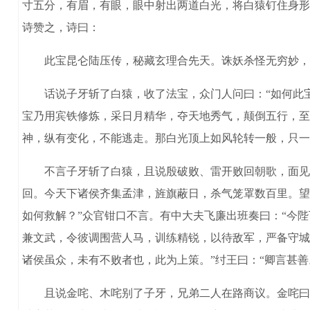
寸五分，有眉，有眼，眼中射出两道白光，将白猿钉住身形
诗赞之，诗曰：
此宝昆仑陆压传，秘藏玄理合先天。诛妖杀怪无穷妙，
话说子牙斩了白猿，收了法宝，众门人问曰：“如何此宝
宝乃用宾铁修炼，采日月精华，夺天地秀气，颠倒五行，至
神，纵有变化，不能逃走。那白光顶上如风轮转一般，只一
不言子牙斩了白猿，且说殷破败、雷开败回朝歌，面见纣
回。今天下诸侯齐集孟津，旌旗蔽日，杀气笼罩数百里。望
如何救解？”众官钳口不言。有中大夫飞廉出班奏曰：“今
兼文武，令彼调围营人马，训练精锐，以待敌军，严备守城
诸侯虽众，未有不败者也，此为上策。”纣王曰：“卿言甚
且说金咤、木咤别了子牙，兄弟二人在路商议。金咤曰：