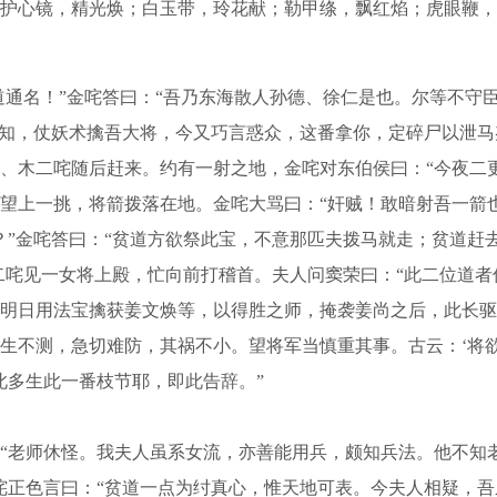
心镜，精光焕；白玉带，玲花献；勒甲绦，飘红焰；虎眼鞭，
通名！”金咤答曰：“吾乃东海散人孙德、徐仁是也。尔等不守
无知，仗妖术擒吾大将，今又巧言惑众，这番拿你，定碎尸以泄马
、木二咤随后赶来。约有一射之地，金咤对东伯侯曰：“今夜二
望上一挑，将箭拨落在地。金咤大骂曰：“奸贼！敢暗射吾一箭
？”金咤答曰：“贫道方欲祭此宝，不意那匹夫拨马就走；贫道赶
二咤见一女将上殿，忙向前打稽首。夫人问窦荣曰：“此二位道者
明日用法宝擒获姜文焕等，以得胜之师，掩袭姜尚之后，此长驱
生不测，急切难防，其祸不小。望将军当慎重其事。古云：‘将欲
此多生此一番枝节耶，即此告辞。”
老师休怪。我夫人虽系女流，亦善能用兵，颇知兵法。他不知
咤正色言曰：“贫道一点为纣真心，惟天地可表。今夫人相疑，