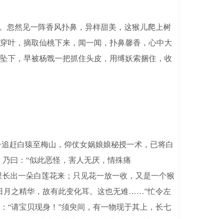
。忽然见一阵香风扑鼻，异样甜美，这猴儿爬上树
穿叶，摘取仙桃下来，闻一闻，扑鼻馨香，心中大
坠下，早被杨戬一把抓住头皮，用缚妖索捆住，收
子追赶白猿至梅山，仰仗女娲娘娘秘授一术，已将白
，乃曰：“似此恶怪，害人无厌，情殊痛
里长出一朵白莲花来；只见花一放一收，又是一个猴
日月之精华，故有此变化耳。这也无难……”忙令左
：“请宝贝现身！”须臾间，有一物现于其上，长七