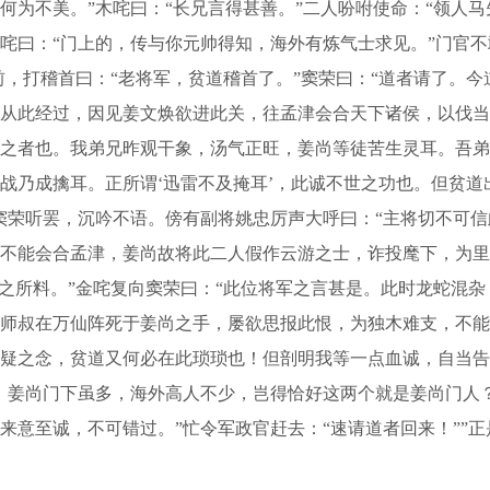
何为不美。”木咤曰：“长兄言得甚善。”二人吩咐使命：“领人
咤曰：“门上的，传与你元帅得知，海外有炼气士求见。”门官不
前，打稽首曰：“老将军，贫道稽首了。”窦荣曰：“道者请了。今
从此经过，因见姜文焕欲进此关，往孟津会合天下诸侯，以伐当
之者也。我弟兄昨观干象，汤气正旺，姜尚等徒苦生灵耳。吾弟
战乃成擒耳。正所谓‘迅雷不及掩耳’，此诚不世之功也。但贫
窦荣听罢，沉吟不语。傍有副将姚忠厉声大呼曰：“主将切不可
不能会合孟津，姜尚故将此二人假作云游之士，诈投麾下，为里
你之所料。”金咤复向窦荣曰：“此位将军之言甚是。此时龙蛇混
师叔在万仙阵死于姜尚之手，屡欲思报此恨，为独木难支，不能
疑之念，贫道又何必在此琐琐也！但剖明我等一点血诚，自当告
，姜尚门下虽多，海外高人不少，岂得恰好这两个就是姜尚门人
意至诚，不可错过。”忙令军政官赶去：“速请道者回来！””正