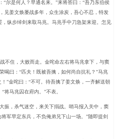
“尔是何人？早通名来。”来将答曰：“吾乃东伯侯
土，见姜文焕屡战多年，众生涂炭，吾心不忍，特发
罢，纵步绰剑来取马兆。马兆手中刀急架来迎。怎见
战不住，大败而走。金咤命左右将马兆拿下，与窦
荣喝曰：“匹夫！既被吾擒，如何尚自抗礼？”马兆
之！”金咤曰：“不可。待吾擒了姜文焕，一齐解送朝
“将马兆囚在府内。”不表。
大振，杀气迷空，来关下搦战。哨马报入关中，窦
为将军早定东兵，不负俺弟兄下山一场。”随即提剑