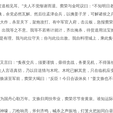
贫道相见耳。”夫人不觉惭谢而退。窦荣与金咤议曰：“不知明日
擒，余党必然瓦解。然后往孟津会兵，以擒姜子牙，可解诸侯之
大作，杀至关下，架炮攻打。有中军官入府，击云板，急报窦荣
，出我等之不意。我等不若将计就计，齐出掩杀，待贫道用法宝
甚是有理。我与此位守关；你与此位出敌。我自料理城上，乘此夤
言曰：“夤夜交兵，须要谨慎，毋得贪战，务要见机，不得落他
夫人言语真切，乃以目送情与木咤。木咤已解其意，只在临机应
焕滚至军前，窦荣大喝曰：“反臣！今日合该休矣！”姜文焕也
国丹心勒万年。文焕归周扶帝业，窦荣尽节丧黄泉。谁知运际
嚎，刀枪响亮，斧剑齐鸣，喊杀之声振地，灯笼火把如同白昼