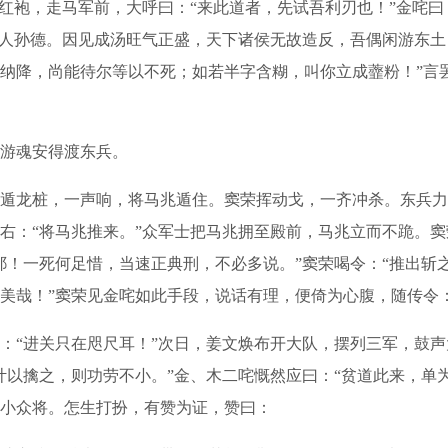
袍，走马军前，大呼曰：“来此道者，先试吾利刃也！”金咤曰：
散人孙德。因见成汤旺气正盛，天下诸侯无故造反，吾偶闲游东
纳降，尚能待尔等以不死；如若半字含糊，叫你立成虀粉！”言
游魂安得渡东兵。
龙桩，一声响，将马兆遁住。窦荣挥动戈，一齐冲杀。东兵力
右：“将马兆推来。”众军士把马兆拥至殿前，马兆立而不跪。窦
耶！一死何足惜，当速正典刑，不必多说。”窦荣喝令：“推出斩
美哉！”窦荣见金咤如此手段，说话有理，便倚为心腹，随传令：
“进关只在咫尺耳！”次日，姜文焕布开大队，摆列三军，鼓声
计以擒之，则功劳不小。”金、木二咤慨然应曰：“贫道此来，单
小众将。怎生打扮，有赞为证，赞曰：