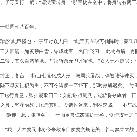
。子牙又打一躬：“请法宝转身！”那宝物在空中，将身转有两
一助周朝八百年。
能治此巨怪也？”子牙对众人曰：“此宝乃在破万仙阵时，蒙陆
工夫圆满，如黄芽白雪，结成此宝，名曰‘飞刀’。此物有眉，
二转，其头自然落地。前次斩余元即此宝也。”众人无不惊叹：“
王，备言：“梅山七怪化成人形，与周兵屡战，俱被陆续诛灭
陛下早安社稷为重，不可令诸侯一至城下，那时救解迟矣。”纣
陛下速行旨意，张挂朝歌四门：如能破得周兵，能斩将夺旗者，官
之具，坚守勿战，以老其师。今诸侯远来，利在速战。一不与战
善。”随传旨忘，张挂各门，一面令鲁仁杰操练士卒，修理攻守之
“我二人奉姜元帅将令来救东伯侯姜文焕进关，若与窦荣大战