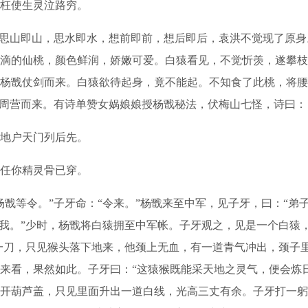
枉使生灵泣路穷。
思山即山，思水即水，想前即前，想后即后，袁洪不觉现了原身
滴的仙桃，颜色鲜润，娇嫩可爱。白猿看见，不觉忻羡，遂攀枝
杨戬仗剑而来。白猿欲待起身，竟不能起。不知食了此桃，将腰
回周营而来。有诗单赞女娲娘娘授杨戬秘法，伏梅山七怪，诗曰：
地户天门列后先。
任你精灵骨已穿。
等令。”子牙命：“令来。”杨戬来至中军，见子牙，曰：“弟
见我。”少时，杨戬将白猿拥至中军帐。子牙观之，见是一个白猿
猿一刀，只见猴头落下地来，他颈上无血，有一道青气冲出，颈子
来看，果然如此。子牙曰：“这猿猴既能采天地之灵气，便会炼
开葫芦盖，只见里面升出一道白线，光高三丈有余。子牙打一躬