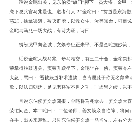
话说金咤出关，见东伯侯“旗门”脚下一员大将，金甲，红
麾下总兵官马兆是也。道者何人？”金咤曰：“贫道是东海
慈悲，擒拿渠魁，殄灭群虏，以救众生。汝等知命，可倒戈
金咤与马兆一场大战，有诗为证，诗曰：
纷纷戈甲向金城，文焕专征正未平。不是金咤施妙策，
话说金咤大战马兆，步马相交，有三二十合，金咤祭起遁
荣掌得胜鼓进关。窦荣升殿坐下，金咤坐在一傍。窦荣令左
大怒，骂曰：“吾被妖道邪术遭擒，岂肯屈膝于你无名鼠辈
歌，以法归朝廷，足见老将军不世之功，非虚冒之绩，岂不
且说东伯侯姜文焕闻报，金咤将马兆拿去，姜文焕大喜：
荣忙问金、本二咤曰：“二位老师，姜文焕亲自临阵，将何
在手，出关来迎敌。只见东伯侯姜文焕一马当先，左右分大