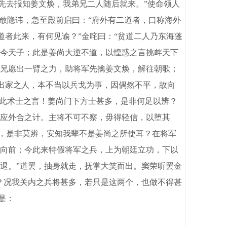
马先去报知姜文焕，我弟兄二人随后就来。”使命领人
敢隐讳，急至殿前启曰：“府外有二道者，口称海外
道者此来，有何见谕？”金咤曰：“贫道二人乃东海蓬
今天子；此是姜尚大逆不道，以惶惑之言挑衅天下
兄愿出一臂之力，助将军先擒姜文焕，解往朝歌；
道出家之人，本不当以兵戈为事，因偶然不平，故向
信此术士之言！姜尚门下方士甚多，是非何足以辨？
应外合之计。主将不可不察，毋得轻信，以堕其
杂，是非莫辨，安知我辈不是姜尚之所使耳？在将军
向前；今此来特假将军之兵，上为朝廷立功，下以
退。”道罢，抽身就走，抚掌大笑而出。窦荣听罢金
？况我关内之兵将甚多，若只是这两个，也做不得甚
是：