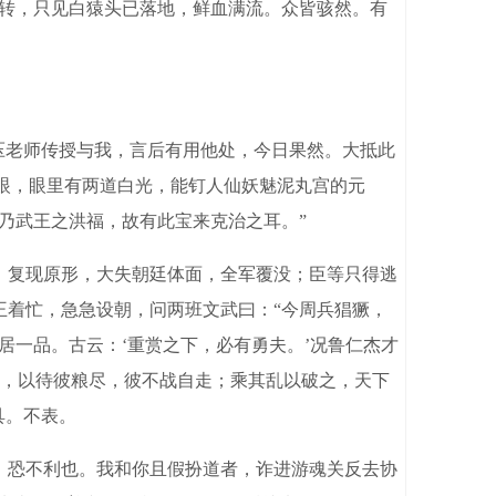
三转，只见白猿头已落地，鲜血满流。众皆骇然。有
压老师传授与我，言后有用他处，今日果然。大抵此
有眼，眼里有两道白光，能钉人仙妖魅泥丸宫的元
乃武王之洪福，故有此宝来克治之耳。”
，复现原形，大失朝廷体面，全军覆没；臣等只得逃
王着忙，急急设朝，问两班文武曰：“今周兵猖獗，
居一品。古云：‘重赏之下，必有勇夫。’况鲁仁杰才
，以待彼粮尽，彼不战自走；乘其乱以破之，天下
具。不表。
，恐不利也。我和你且假扮道者，诈进游魂关反去协