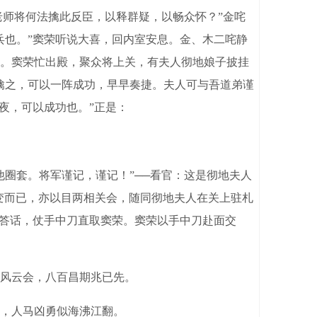
老师将何法擒此反臣，以释群疑，以畅众怀？”金咤
兵也。”窦荣听说大喜，回内室安息。金、木二咤静
。窦荣忙出殿，聚众将上关，有夫人彻地娘子披挂
擒之，可以一阵成功，早早奏捷。夫人可与吾道弟谨
夜，可以成功也。”正是：
圈套。将军谨记，谨记！”──看官：这是彻地夫人
变而已，亦以目两相关会，随同彻地夫人在关上驻札
不答话，仗手中刀直取窦荣。窦荣以手中刀赴面交
风云会，八百昌期兆已先。
，人马凶勇似海沸江翻。