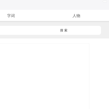
字词
人物
搜 索