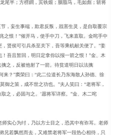
龙尾半；方楞鐧，宾铁煅；胭脂马，毛如彪；斩将
臣节，妄生事端，欺君反叛，戕害生灵，是自取覆宗
兆之恨！”催开马，使手中刀，飞来直取。金咤手中
更，贤侯可引兵杀至关下，吾等乘机献关便了。”姜
也！吾且暂回，明日定拿你以报一箭之恨！”金、木
去擒之，反被他射了一箭。待贫道明日以法擒
何来？”窦荣曰：“此二位道长乃东海散人孙德、徐
莫御之策，成不世之功也。”夫人笑曰：“老将军，
取之，必固与之。’愿将军详察。”金、木二咤
老师实心为纣，乃以方士目之，恐其中有诈耳。老师
吾弟兄若飘然而去，又难禁老将军一段热心相待，只