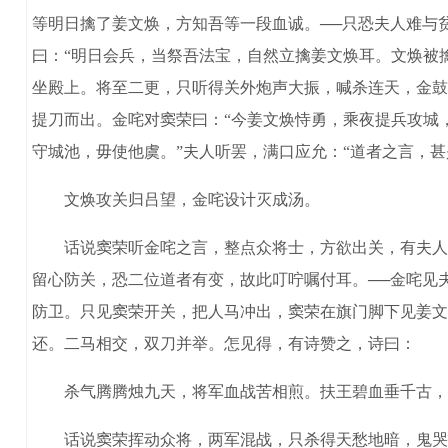
等明日擒了姜文焕，方知吾等一段血诚。──只恐夫人难与
曰：“明日会兵，当祭吾法宝，自然立擒姜文焕耳。文焕被
坐殿上。将至二更，只听得关外炮声大振，喊杀连天，金鼓
提刀而出。金咤对窦荣曰：“今姜文焕恃勇，乘夜提兵攻城
守城池，毋使他虞。”夫人听罢，满口应允：“道者之言，
文焕攻关归吕望，金咤设计灭成汤。
话说窦荣听金咤之言，整点众将士，方欲出关，有夫人又
留心防关，恐二位道者有变，故此叮咛嘱付耳。──金咤见
防卫。只见窦荣开关，把人马冲出，窦荣在旗门脚下见姜文
还。二马相交，双刀并举。怎见得，有诗赞之，诗曰：
杀气腾腾烛九天，将军血战苦相煎。扶王碧血垂千古，为
话说窦荣挥动众将，两军混战，只杀得天愁地暗，鬼哭神