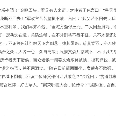
爷有请！”金咤回头，看见有人来请，对使者正色言曰：“皇天
我断不回去！”军政官苦苦坚执不放，言曰：“师父若不回去，我
不重我等，我们再来不迟。”金咤方勉强应允。二人回至府前，军
面，况兵戈在境，关防难稽，在不才副将不得不疑。只不才见识
打，不识将何计可解天下之倒悬，擒其渠魁，殄其党羽，令万姓
乌合之众，人各一心，久自离散；只姜文焕兵临城下，不可以力
所恃者天下诸侯，而众诸侯一闻姜文焕东路被擒，挫其锋锐，彼
“贫道持斋，并不用酒食。”随在殿前蒲团而坐。窦荣亦不敢强
伯侯在城下搦战，不识二位师父作何计以破之？”金咤曰：“贫道既
手随吾压阵，好去拿人。”窦荣听罢大喜，忙传令：“摆队伍，吾