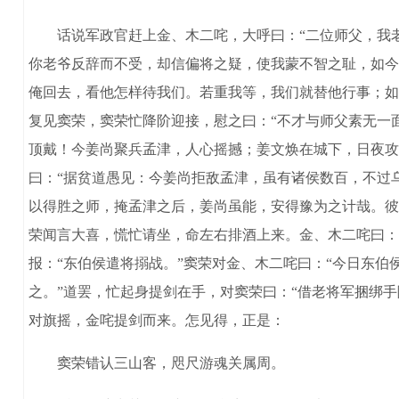
话说军政官赶上金、木二咤，大呼曰：“二位师父，我老
你老爷反辞而不受，却信偏将之疑，使我蒙不智之耻，如今
俺回去，看他怎样待我们。若重我等，我们就替他行事；如
复见窦荣，窦荣忙降阶迎接，慰之曰：“不才与师父素无一
顶戴！今姜尚聚兵孟津，人心摇撼；姜文焕在城下，日夜攻
曰：“据贫道愚见：今姜尚拒敌孟津，虽有诸侯数百，不过
以得胜之师，掩孟津之后，姜尚虽能，安得豫为之计哉。彼
荣闻言大喜，慌忙请坐，命左右排酒上来。金、木二咤曰：
报：“东伯侯遣将搦战。”窦荣对金、木二咤曰：“今日东
之。”道罢，忙起身提剑在手，对窦荣曰：“借老将军捆绑
对旗摇，金咤提剑而来。怎见得，正是：
窦荣错认三山客，咫尺游魂关属周。