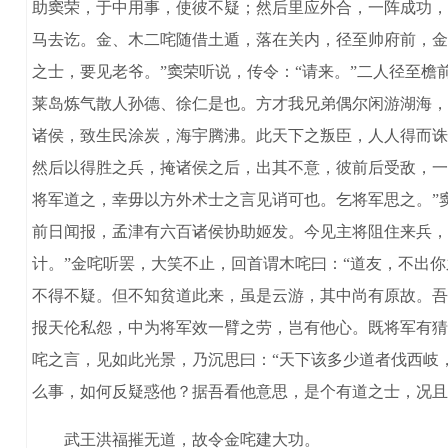
助窦荣，于中用事，使彼不疑；然后里应外合，一阵成功，
马去讫。金、木二咤随借土遁，落在关内，径至帅府前，金
之士，要见老爷。”窦荣听说，传令：“请来。”二人径至檐
莱岛炼气散人孙德、徐仁是也。方才我兄弟偶尔闲游湖海，
诸侯，致生民涂炭，海宇腾沸。此天下之叛臣，人人得而诛
然后以得胜之兵，掩诸侯之后，出其不意，彼前后受敌，一
将军道之，幸毋以方外术士之言见诮可也。乞将军思之。”
前日闻报，孟津有六百诸侯协助姬发。今见主将阻住来兵，
计。”金咤听罢，大笑不止，回首谓木咤曰：“道友，不出
不得不疑。但不知贫道此来，虽是云游，其中尚有原故。吾
报天伦私怨，中为将军效一臂之劳，岂有他心。既将军有猜
咤之言，见如此光景，乃沉思曰：“天下该多少道者伐西岐
么事，如何反疑惑他？据吾看他意思，是个有道之士，况且来
武王洪福摧无道，故令金咤建大功。