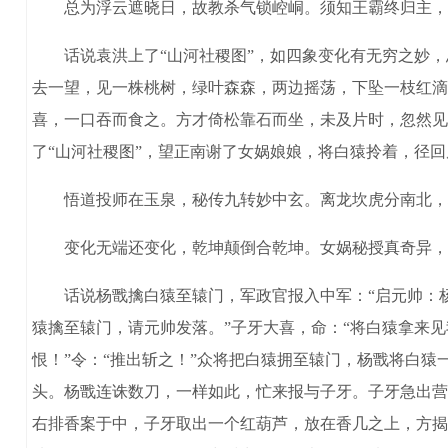
总为浮云遮晓日，故教杀气锁崆峒。须知王霸终归主，
话说袁洪上了“山河社稷图”，如四象变化有无穷之妙，
去一望，见一株桃树，绿叶森森，两边摇荡，下坠一枝红滴
喜，一口吞而食之。方才倚松靠石而坐，未及片时，忽然见
了“山河社稷图”，望正南谢了女娲娘娘，将白猿拎着，径
悟道投师在玉泉，秘传九转妙中玄。离龙坎虎分南北，
变化无端还变化，乾坤颠倒合乾坤。女娲秘授真奇异，
话说杨戬擒白猿至辕门，军政官报入中军：“启元帅：杨戬
猿擒至辕门，请元帅发落。”子牙大喜，命：“将白猿拿来
恨！”令：“推出斩之！”众将把白猿拥至辕门，杨戬将白
头。杨戬连诛数刀，一样如此，忙来报与子牙。子牙急出营
右排香案于中，子牙取出一个红葫芦，放在香几之上，方揭