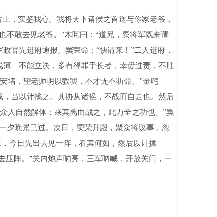
后土，实鉴我心。我将天下诸侯之首送与你家老爷，
也不敢去见老爷。”木咤曰：“道兄，窦将军既来请
政官先进府通报。窦荣命：“快请来！”二人进府，
浅薄，不能立决，多有得罪于长者，幸毋过责，不胜
安堵，望老师明以教我，不才无不听命。”金咤
战，当以计擒之。其协从诸侯，不战而自走也。然后
众人自然解体；乘其离而战之，此万全之功也。”窦
。一夕晚景已过。次日，窦荣升殿，聚众将议事，忽
来，今日先出去见一阵，看其何如，然后以计擒
自去压阵。”关内炮声响亮，三军吶喊，开放关门，一