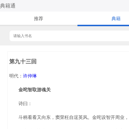
典籍通
推荐
典籍
第九十三回
明代：
许仲琳
金咤智取游魂关
诗曰：
斗柄看看又向东，窦荣枉自逞英风。金咤设智开周业，