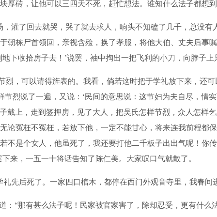
块厚砖，让他可以三四天不死，赶忙想法。谁知什么法子都想到
，灌了回去就哭，哭了就去求人，响头不知磕了几千，总没有
于朝栋尸首领回，亲视含殓，换了孝服，将他大伯、丈夫后事嘱
到地下收拾房子去！’说罢，袖中掏出一把飞利的小刀，向脖子上
节烈，可以请得旌表的。我看，倘若这时把于学礼放下来，还可
怎样节烈说了一遍，又说：‘民间的意思说：这节妇为夫自尽，情
大帽子戴上，走到签押房，见了大人，把吴氏怎样节烈，众人怎样
无论冤枉不冤枉，若放下他，一定不能甘心，将来连我前程都保
若不是个女人，他虽死了，我还要打他二千板子出出气呢！你传
案下来，一五一十将话告知了陈仁美。大家叹口气就散了。
礼先后死了。一家四口棺木，都停在西门外观音寺里，我春间进
道：“那有甚么法子呢！民家被官家害了，除却忍受，更有什么