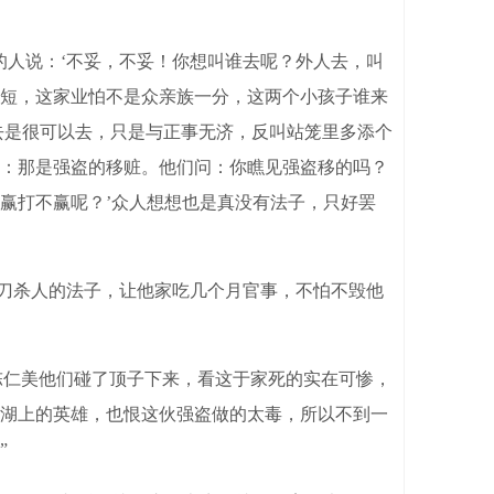
人说：‘不妥，不妥！你想叫谁去呢？外人去，叫
短，这家业怕不是众亲族一分，这两个小孩子谁来
我去是很可以去，只是与正事无济，反叫站笼里多添个
：那是强盗的移赃。他们问：你瞧见强盗移的吗？
赢打不赢呢？’众人想想也是真没有法子，只好罢
刀杀人的法子，让他家吃几个月官事，不怕不毁他
陈仁美他们碰了顶子下来，看这于家死的实在可惨，
湖上的英雄，也恨这伙强盗做的太毒，所以不到一
”