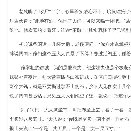
老残听了“收尸”二字，心里着实放心不下。晚间吃完了
对店伙道：“此地有酒，你闩了大门，可以来喝一怀吧。”
给他。他欢喜的支着牙，连说“不敢”，其实酒杯子早已送
初起说些闲话，几杯之后，老残便问：“你方才说掌柜的
肆说两句：俺们这个玉大人真是了不得！赛过活阎王，碰着
“俺掌柜的进城，为的是他妹夫。他这妹夫也是个极老实
钱贴补着零用。那天背着四匹白布迸城，在庙门口摆在地下
两个大钱，就是不要撕过那匹上的布，乡下人见多卖十几个
说了两句甚么话，只见玉大人朝他望了望，就说；‘把这个
“到了衙门，大人就坐堂，叫把布呈上去，看了一看，就拍着
个卖过八尺五寸。’大人说：‘你既是零卖，两个是一样的布
报上去说：‘一个是二丈五尺，一个是二丈一尺五寸。’