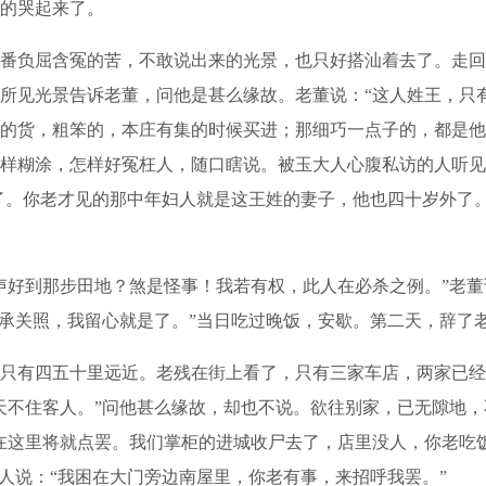
的哭起来了。
负屈含冤的苦，不敢说出来的光景，也只好搭汕着去了。走回
所见光景告诉老董，问他是甚么缘故。老董说：“这人姓王，只
的货，粗笨的，本庄有集的时候买进；那细巧一点子的，都是他
样糊涂，怎样好冤枉人，随口瞎说。被玉大人心腹私访的人听见
了。你老才见的那中年妇人就是这王姓的妻子，他也四十岁外了
好到那步田地？煞是怪事！我若有权，此人在必杀之例。”老董
“承关照，我留心就是了。”当日吃过晚饭，安歇。第二天，辞了
有四五十里远近。老残在街上看了，只有三家车店，两家已经
天不住客人。”问他甚么缘故，却也不说。欲往别家，已无隙地
在这里将就点罢。我们掌柜的进城收尸去了，店里没人，你老吃
人说：“我困在大门旁边南屋里，你老有事，来招呼我罢。”