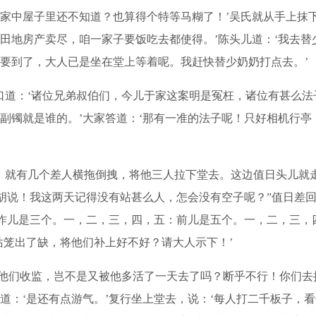
家中屋子里还不知道？也算得个特等马糊了！’吴氏就从手上抹
田地房产卖尽，咱一家子要饭吃去都使得。’陈头儿道：‘我去
要到了，大人已是坐在堂上等着呢。我赶快替少奶奶打点去。’
道：‘诸位兄弟叔伯们，今儿于家这案明是冤枉，诸位有甚么法
副镯就是谁的。’大家答道：‘那有一准的法子呢！只好相机行亭
就有几个差人横拖倒拽，将他三人拉下堂去。这边值日头儿就走
‘胡说！我这两天记得没有站甚么人，怎会没有空子呢？”值日差
：昨儿是三个。一，二，三，四，五：前儿是五个。一，二，三，
站笼出了缺，将他们补上好不好？请大人示下！’
他们收监，岂不是又被他多活了一天去了吗？断乎不行！你们去
道：‘是还有点游气。’复行坐上堂去，说：‘每人打二千板子，