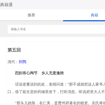
典籍通
推荐
典籍
第五回
清代：
刘鹗
烈妇有心殉节 乡人无意逢殃
话说老董说到此处，老残问道：“那不成就把这人家爷儿
口，借了延生堂的药铺里坐下，打听消息。听说府里大人不
“那头儿姓陈，名仁美，是曹州府著名的能吏。吴氏将他