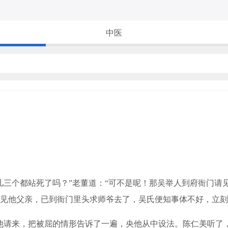
中医
三个都站死了吗？”老董道：“可不是呢！那吴举人到府衙门请
见他父亲，已到衙门里头求师爷去了，吴氏便知事体不好，立刻
请来，把被屈的情形告诉了一遍，央他从中设法。陈仁美听了，