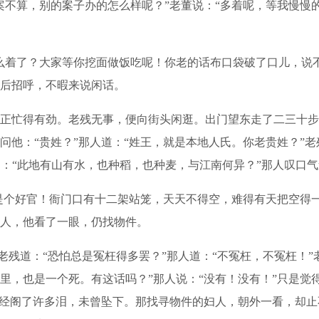
不算，别的案子办的怎么样呢？”老董说：“多着呢，等我慢慢
着了？大家等你挖面做饭吃呢！你老的话布口袋破了口儿，说不
后招呼，不暇来说闲话。
忙得有劲。老残无事，便向街头闲逛。出门望东走了二三十步
他：“贵姓？”那人道：“姓王，就是本地人氏。你老贵姓？”老
道：“此地有山有水，也种稻，也种麦，与江南何异？”那人叹口气
个好官！衙门口有十二架站笼，天天不得空，难得有天把空得一
人，他看了一眼，仍找物件。
残道：“恐怕总是冤枉得多罢？”那人道：“不冤枉，不冤枉！”
里，也是一个死。有这话吗？”那人说：“没有！没有！”只是觉
已经阁了许多泪，未曾坠下。那找寻物件的妇人，朝外一看，却