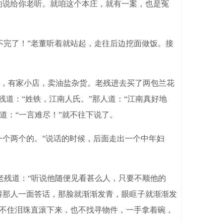
的说给你老听。就咱这个本庄，就有一案，也是冤
完了！”老董听着就站起，走往后边挖面做饭。接
，有家小店，卖油盐杂货。老残进去买了两包兰花
残道：“姓铁，江南人氏。”那人道：“江南真好地
道：“一言难尽！”就不往下说了。
个两个的。”说话的时候，后面走出一个中年妇
老残道：“听说他随便见看甚么人，只要不顺他的
得那人一面答话，那脸就渐渐发青，眼眶子就渐渐发
止不住泪珠直滚下来，也不找寻物件，一手拿着碗，