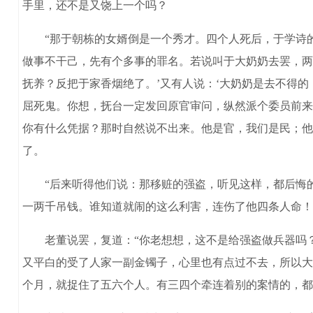
手里，还不是又饶上一个吗？
“那于朝栋的女婿倒是一个秀才。四个人死后，于学诗的
做事不干己，先有个多事的罪名。若说叫于大奶奶去罢，两
抚养？反把于家香烟绝了。’又有人说：‘大奶奶是去不得
屈死鬼。你想，抚台一定发回原官审问，纵然派个委员前来
你有什么凭据？那时自然说不出来。他是官，我们是民；他
了。
“后来听得他们说：那移赃的强盗，听见这样，都后悔的
一两千吊钱。谁知道就闹的这么利害，连伤了他四条人命！
老董说罢，复道：“你老想想，这不是给强盗做兵器吗？”
又平白的受了人家一副金镯子，心里也有点过不去，所以大
个月，就捉住了五六个人。有三四个牵连着别的案情的，都