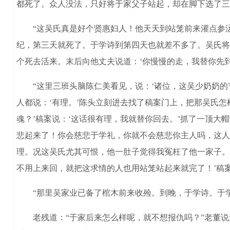
都死了。众人没法，只好将于家父子站起，却在脚下选了三
“这吴氏真是好个贤惠妇人！他天天到站笼前来灌点参汤
纪，第三天就死了。于学诗到第四天也就差不多了。吴氏将
个死去活来。末后向他丈夫说道：‘你慢慢的走，我替你先
“这里三班头脑陈仁美看见，说：‘诸位，这吴少奶奶的
人都说：‘有理。’陈头立刻进去找了稿案门上，把那吴氏
魂？’稿案说：‘这话很有理，我就替你回去。’抓了一顶
悲起来了！你会慈悲于学礼，你就不会慈悲你主人吗，这人
理。况这吴氏尤其可恨，他一肚子觉得我冤枉了他一家子。
不用上来回，就把这求情的人也用站笼站起来就完了！’稿
“那里吴家业已备了棺木前来收殓。到晚，于学诗。于学
老残道：“于家后来怎么样呢，就不想报仇吗？”老董说