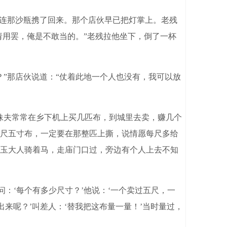
连那沙瓶携了回来。那个店伙早已把灯掌上。老残
请用罢，俺是不敢当的。”老残拉他坐下，倒了一杯
”那店伙说道：“仗着此地一个人也没有，我可以放
妹夫常常在乡下机上买几匹布，到城里去卖，赚几个
尺五寸布，一定要在那整匹上撕，说情愿每尺多给
玉大人骑着马，走庙门口过，旁边有个人上去不知
：‘每个有多少尺寸？’他说：‘一个卖过五尺，一
来呢？’叫差人：‘替我把这布量一量！’当时量过，