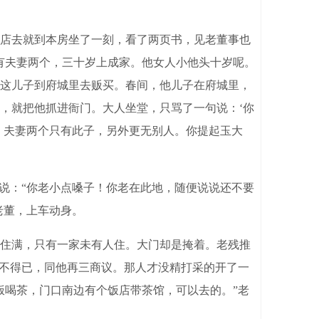
店去就到本房坐了一刻，看了两页书，见老董事也
有夫妻两个，三十岁上成家。他女人小他头十岁呢。
这儿子到府城里去贩买。春间，他儿子在府城里，
，就把他抓进衙门。大人坐堂，只骂了一句说：‘你
。夫妻两个只有此子，另外更无别人。你提起玉大
说：“你老小点嗓子！你老在此地，随便说说还不要
老董，上车动身。
住满，只有一家未有人住。大门却是掩着。老残推
，不得已，同他再三商议。那人才没精打采的开了一
饭喝茶，门口南边有个饭店带茶馆，可以去的。”老