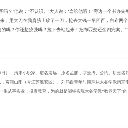
？’他说；“不认识。’大人说：‘念给他听！’旁边一个书办先
来，用大刀在我肩膀上砍了一刀，抢去大钱一吊四百，白布两个
抢的吗？你还想狡强吗？拉下去站起来！把布匹交还金四完案。’
9年8月23日），清末小说家。谱名震远，原名孟鹏，字云抟、公约。后更
人，寄籍山阳（今江苏淮安区）。刘鹗自青年时期拜从太谷学派南宗李光
一生从事实业，投资教育，为的就是能够实现太谷学派“教养天下”