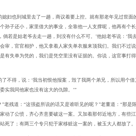
媳妇也到城里去了一趟，商议着要上控。就有那老年见过世面的
个孙子还小，家里借大的事业，全靠他一人支撑呢，他再有个长
的，倘若是姑老爷去走一趟，到没有什么不可。’他姑老爷说：‘
会审，官官相护，他又拿着人家失单衣服来顶我们。我们不过说
是有失单为凭的，我们是凭空里没有证据的。你说，这官事打得
了不得，说：‘我当初恨他报案，毁了我两个弟兄，所以用个借
委实我同他家也没有这大的仇隙。’”
老残道：“这强盗所说的话又是谁听见的呢？”老董道：“那是
家动了公愤，齐心齐意要破这一案。又加着那邻近地方，有些江
站死了；有两三个专只犯于家移赃这一案的，被玉大人都放了。