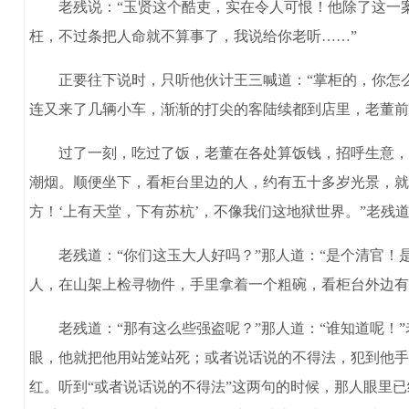
老残说：“玉贤这个酷吏，实在令人可恨！他除了这一案
枉，不过条把人命就不算事了，我说给你老听……”
正要往下说时，只听他伙计王三喊道：“掌柜的，你怎么
连又来了几辆小车，渐渐的打尖的客陆续都到店里，老董前
过了一刻，吃过了饭，老董在各处算饭钱，招呼生意，正
潮烟。顺便坐下，看柜台里边的人，约有五十多岁光景，就问
方！‘上有天堂，下有苏杭’，不像我们这地狱世界。”老残
老残道：“你们这玉大人好吗？”那人道：“是个清官！是
人，在山架上检寻物件，手里拿着一个粗碗，看柜台外边有
老残道：“那有这么些强盗呢？”那人道：“谁知道呢！”老
眼，他就把他用站笼站死；或者说话说的不得法，犯到他手
红。听到“或者说话说的不得法”这两句的时候，那人眼里