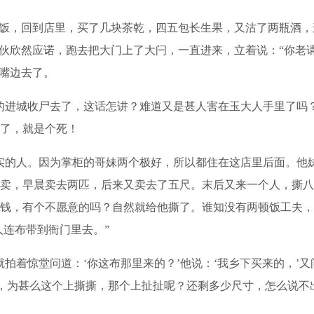
饭，回到店里，买了几块茶乾，四五包长生果，又沽了两瓶酒，
店伙欣然应诺，跑去把大门上了大闩，一直进来，立着说：“你老
到嘴边去了。
进城收尸去了，这话怎讲？难道又是甚人害在玉大人手里了吗？
了，就是个死！
的人。因为掌柜的哥妹两个极好，所以都住在这店里后面。他
卖，早晨卖去两匹，后来又卖去了五尺。末后又来一个人，撕八
钱，有个不愿意的吗？自然就给他撕了。谁知没有两顿饭工夫，
人连布带到衙门里去。”
惊堂问道：‘你这布那里来的？’他说：‘我乡下买来的，’又问
，为甚么这个上撕撕，那个上扯扯呢？还剩多少尺寸，怎么说不出