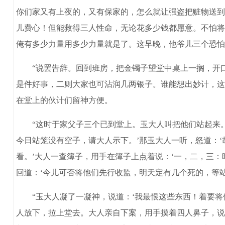
你们家又有上夜的，又有保家的，怎么就让强盗把赃物送到
儿费心！但能救得三人性命，无论花多少钱都愿意。不怕将
俺有多少力量用多少力量就是了。这早晚，他爷儿三个恐怕
“说罢告辞。回到班房，把金镯子望堂中桌上一搁，开口
是件好事，二则大家也可沾润几两银子。谁能想出妙计，这
在堂上的伙计们留神方便。
“这时于家父子三个已到堂上。玉大人叫把他们站起来。
今日站笼没有空子，请大人示下。’那玉大人一听，怒道：
看。’大人一查簿子，用手在簿子上点着说：‘一，二，三
回道：‘今儿可否将他们先行收监，明天定有几个死的，等
“玉大人凝了一凝神，说道：‘我最恨这些东西！着要将
人放下，拉上堂去。大人亲自下案，用手摸着四人鼻子，说