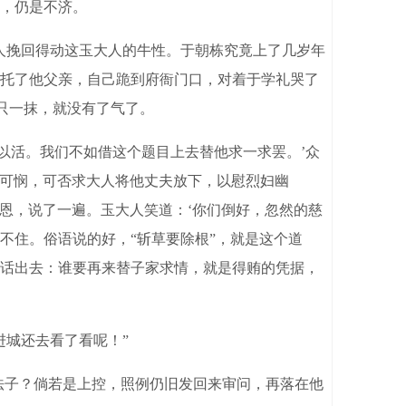
，仍是不济。
人挽回得动这玉大人的牛性。于朝栋究竟上了几岁年
托了他父亲，自己跪到府衙门口，对着于学礼哭了
只一抹，就没有了气了。
以活。我们不如借这个题目上去替他求一求罢。’众
实可悯，可否求大人将他丈夫放下，以慰烈妇幽
乞恩，说了一遍。玉大人笑道：‘你们倒好，忽然的慈
不住。俗语说的好，“斩草要除根”，就是这个道
话出去：谁要再来替子家求情，就是得贿的凭据，
城还去看了看呢！”
法子？倘若是上控，照例仍旧发回来审问，再落在他