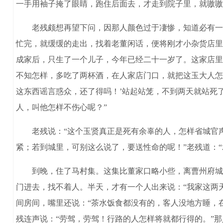
一手用袖子掩了眼睛，跑住后面去，才走到院子里，就嗷嗷
老残颇想再望下问，因那人颜色过于凄惨，知道必有一番
忙完，就缓缓的走出，找着老董闲话，便将刚才小杂货店里
成家后，只生了一个儿子，今年已经二十一岁了。这家店里
不知怎样，多吃了两杯酒，在人家店门口，就把这玉大人怎
这东西谣言惑众，还了得吗！’站起站笼，不到两天就站死
人，叫他怎样不伤心呢？”
老残说：“这个玉贤真正是死有余辜的人，怎样省城官声
紧；若到城里，可别这么说了，要送性命的呢！”老残道：
到晚，住了马村集。这集比董家口略小些，离曹州府城只
门进去，找不着人。半天，才有一个人出来说：“我家这两
间房间，嘴里还说：“茶水饭食都没有的，客人没地方睡，
残连声说：“劳驾，劳驾！行路的人怎样将就都行得的。”那