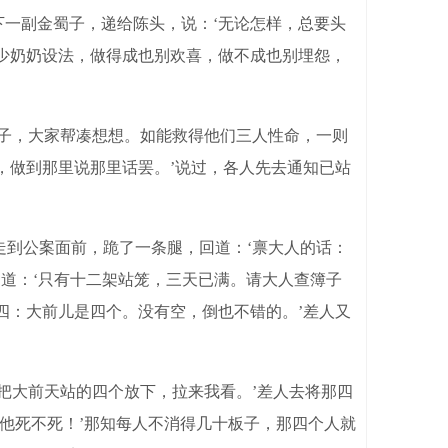
下一副金蜀子，递给陈头，说：‘无论怎样，总要头
替少奶奶设法，做得成也别欢喜，做不成也别埋怨，
子，大家帮凑想想。如能救得他们三人性命，一则
，做到那里说那里话罢。’说过，各人先去通知已站
到公案面前，跪了一条腿，回道：‘禀大人的话：
回道：‘只有十二架站笼，三天已满。请大人查簿子
四：大前儿是四个。没有空，倒也不错的。’差人又
把大前天站的四个放下，拉来我看。’差人去将那四
看他死不死！’那知每人不消得几十板子，那四个人就