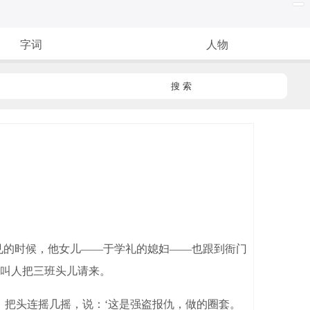
字词
人物
搜 索
见的时候，他女儿——于学礼的媳妇——也跟到衙门
叫人把三班头儿请来。
把头连摇几摇，说：‘这是强盗报仇，做的圈套。