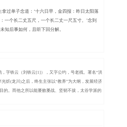
生拿过单子念道：‘十六日早，金四报：昨日太阳落
：一个长二丈五尺，一个长二丈一尺五寸。’念到
”未知后事如何，且听下回分解。
名鹗，字铁云（刘铁云[1]），又字公约，号老残。署名“洪
炘(龙川)之后，终生主张以“教养”为大纲，发展经济
的目的。而他之所以能屡败屡战、坚韧不拔，太谷学派的