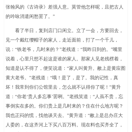
张翰风的《古诗录》差强人意。莫管他怎样呢，且把古人
的吟咏消遣闲愁罢了。”
看了半日，复到店门口闲立。立了一会，方要回去，
见一个戴红缨帽子的家人，走近面前，打了一个千儿，
说：“铁老爷，几时来的？”老残道：“我昨日到的。”嘴里
说着，心里只想不起这是谁的家人。那家人见老残楞着，
知道是认不得了，便笑说道：“家人叫黄升。敝上是黄应图
黄大老爷。”老残道：“哦！是了，是了。我的记性，真
坏！我常到你们公馆里去，怎么就不认得你了呢！”黄升
道：“你老‘贵人多忘事’罢咧。”老残笑道：“人虽不贵，忘
事倒实在多的。你们贵上是几时来的？住在什么地方呢？
我也正闷的慌，找他谈天去。”黄升道：“敝上是总办庄大
人委的，在这齐河上下买八百万料。现在料也买齐全了，