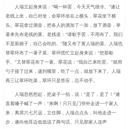
人瑞立起身来说：“喝一杯罢，今天天气很冷。”遂让
老残上坐，自己对坐，命翠环坐在上横头，翠花坐下横
头。翠花拿过酒壶，把各人的酒加了一加，放下酒壶，举
著来先布老残的莱。老残道：“请歇手罢，不用布了。我们
不是新娘子，自己会吃的。”随又布了黄人瑞的菜。人瑞也
替翠环布了一著子菜。翠环慌忙立起身来说：“您那歇
手。”又替翠花布了一著。翠花说：“我自己来吃罢。”就用
勺子接了过来，递到嘴里，吃了一点，就放下来了。人瑞
再三让翠环吃菜，翠环只是答应，总不动手。
人瑞忽然想起，把桌子一拍，说：“是了，是了！”遂
直着嗓子喊了一声：“来啊！只只见门帘外走进一个家人
来，离席六七尺远，立住脚，人瑞点点头，叫他走进一
步，遂向他耳边低低说了两句话。只见那家人连声