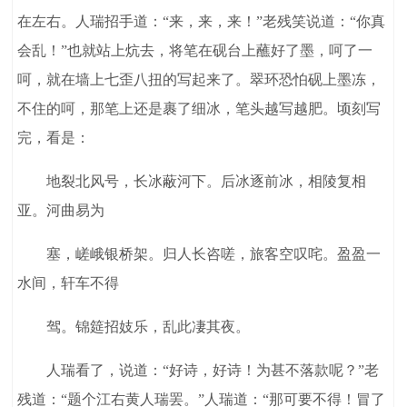
在左右。人瑞招手道：“来，来，来！”老残笑说道：“你真
会乱！”也就站上炕去，将笔在砚台上蘸好了墨，呵了一
呵，就在墙上七歪八扭的写起来了。翠环恐怕砚上墨冻，
不住的呵，那笔上还是裹了细冰，笔头越写越肥。顷刻写
完，看是：
地裂北风号，长冰蔽河下。后冰逐前冰，相陵复相
亚。河曲易为
塞，嵯峨银桥架。归人长咨嗟，旅客空叹咤。盈盈一
水间，轩车不得
驾。锦筵招妓乐，乱此凄其夜。
人瑞看了，说道：“好诗，好诗！为甚不落款呢？”老
残道：“题个江右黄人瑞罢。”人瑞道：“那可要不得！冒了