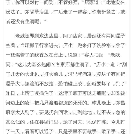
子，你可以对付一间罢，不管好歹。”店家道：“此地实在
没法了。东隔壁店里，午后走了一帮客，你老赶紧去，或
者还没有住满呢。”
老残随即到东边店里，问了店家，居然还有两间屋子
空着，当即搬了行李进去。店小二跑来打了洗脸水，拿了
一枝燃着了的线香放在桌上，说道：“客人抽烟。”老残
问：“这儿为甚么热闹？各家店都住满了。”店小二道：“刮
了几天的大北风，打大前儿，河里就淌凌，凌块子有间把
屋子大，摆渡船不放走，恐怕碰上凌，船就要坏了，到了
昨日，上湾子凌插住了，这湾子底下可以走船呢，却又被
河边上的凌，把几只渡船都冻的死死的。昨儿晚上，东昌
府李大人到了，要见抚台回话，走到此地，过不去，急的
甚么似的，住在县衙门里，派了河夫、地保打冻。今儿打
了一天，看看可以通了，只是夜里不要歇手，歇了手，还