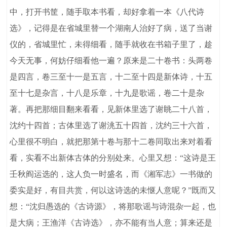
中，打开书筐，随手取本书看，却好拿着一本《八代诗
选》，记得是在省城里替一个湖南人治好了病，送了当谢
仪的，省城里忙，未得细看，随手就收在书箱子里了，趁
今天无事，何妨仔细看他一遍？原来是二十卷书：头两卷
是四言，卷三至十一是五言，十二至十四是新体诗，十五
至十七是杂言，十八是乐章，十九是歌谣，卷二十是杂
著。再把那细目翻来看看，见新体里选了谢眺二十八首，
沈约十四首；古体里选了谢洮五十四首，沈约三十六首，
心里很不明白，就把那第十卷与那十二卷同取出来对着看
看，实看不出新体古体的分别处来。心里又想：“这诗是王
壬秋阎运选的，这人负一时盛名，而《湘军志》一书做的
委实是好，有目共赏，何以这诗选的未惬人意呢？”既而又
想：“沈归愚选的《古诗源》，将那歌谣与诗混杂一起，也
是大病；王渔洋《古诗选》，亦不能有当人意；算来还是