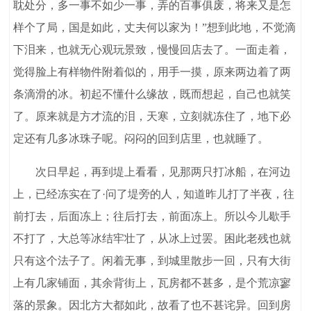
耽处分，多一事不如少一事，弄的百事俱废，将来又是怎
样个了局，国是如此，丈夫何以家为！”想到此地，不觉滴
下泪来，也就无心观玩景致，慢慢回店去了。一面走着，
觉得脸上有样物件附着似的，用手一摸，原来两边着了两
条滴滑的冰。初起不懂什么缘故，既而想起，自己也就笑
了。原来就是方才流的泪，天寒，立刻就冻住了，地下必
定还有几多冰珠子呢。闷闷的回到店里，也就睡了。
次日早起，再到堤上看看，见那两只打冰船，在河边
上，已经冻实在了·问了堤旁的人，知道昨儿打了半夜，往
前打去，后面冻上；往后打去，前面冻上。所以今儿歇手
不打了，大总等冰结牢壮了，从冰上过罢。困此老残也就
只有这个法子了。闲着无事，到城里散步一回，只有大街
上有几家铺面，其余背街上，瓦房都不甚多，是个荒凉寥
落的景象。因北方大都如此，故看了也不甚诧异。回到房