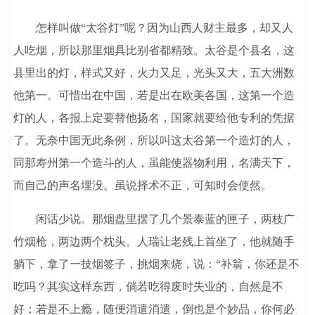
怎样叫做“太谷灯”呢？因为山西人财主最多，却又人
人吃烟，所以那里烟具比别省都精致。太谷是个县名，这
县里出的灯，样式又好，火力又足，光头又大，五大洲数
他第一。可惜出在中国，若是出在欧美各国，这第一个造
灯的人，各报上定要替他扬名，国家就要给他专利的凭据
了。无奈中国无此条例，所以叫这太谷第一个造灯的人，
同那寿州第一个造斗的人，虽能使器物利用，名满天下，
而自己的声名埋没。虽说择术不正，可知时会使然。
闲话少说。那烟盘里摆了几个景泰蓝的匣子，两枝广
竹烟枪，两边两个枕头。人瑞让老残上首坐了，他就随手
躺下，拿了一技烟签子，挑烟来烧，说：“补翁，你还是不
吃吗？其实这样东西，倘若吃得废时失业的，自然是不
好；若是不上瘾，随便消遣消遣，倒也是个妙品，你何必