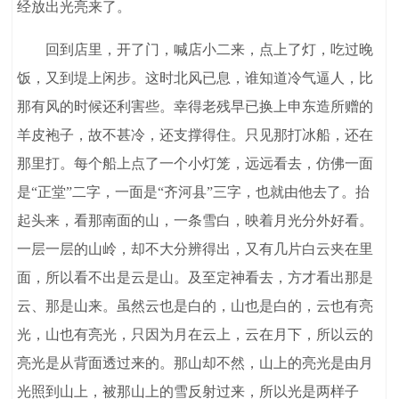
经放出光亮来了。
回到店里，开了门，喊店小二来，点上了灯，吃过晚
饭，又到堤上闲步。这时北风已息，谁知道冷气逼人，比
那有风的时候还利害些。幸得老残早已换上申东造所赠的
羊皮袍子，故不甚冷，还支撑得住。只见那打冰船，还在
那里打。每个船上点了一个小灯笼，远远看去，仿佛一面
是“正堂”二字，一面是“齐河县”三字，也就由他去了。抬
起头来，看那南面的山，一条雪白，映着月光分外好看。
一层一层的山岭，却不大分辨得出，又有几片白云夹在里
面，所以看不出是云是山。及至定神看去，方才看出那是
云、那是山来。虽然云也是白的，山也是白的，云也有亮
光，山也有亮光，只因为月在云上，云在月下，所以云的
亮光是从背面透过来的。那山却不然，山上的亮光是由月
光照到山上，被那山上的雪反射过来，所以光是两样子