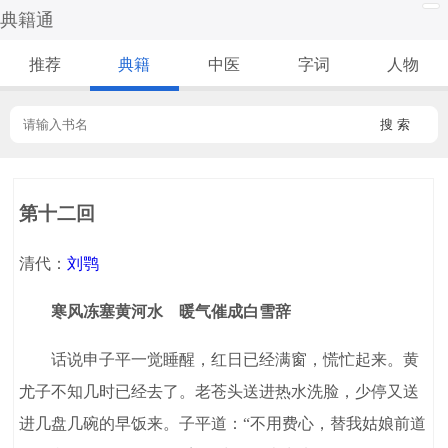
典籍通
推荐
典籍
中医
字词
人物
搜 索
第十二回
清代：
刘鹗
寒风冻塞黄河水 暖气催成白雪辞
话说申子平一觉睡醒，红日已经满窗，慌忙起来。黄
尤子不知几时已经去了。老苍头送进热水洗脸，少停又送
进几盘几碗的早饭来。子平道：“不用费心，替我姑娘前道