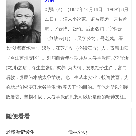
刘鹗（è）（1857年10月18日—1909年8月
23日），清末小说家。谱名震远，原名孟
鹏，字云抟、公约。后更名鹗，字铁云
（刘铁云[1]），又字公约，号老残。署
名“洪都百炼生”。汉族，江苏丹徒（今镇江市）人，寄籍山阳
（今江苏淮安区）。刘鹗自青年时期拜从太谷学派南宗李光炘
(龙川)之后，终生主张以“教养”为大纲，发展经济生产，富而
后教，养民为本的太谷学说。他一生从事实业，投资教育，为
的就是能够实现太谷学派“教养天下”的目的。而他之所以能屡
败屡战、坚韧不拔，太谷学派的思想可以说是他的精神支柱。
随便看看
老残游记续集
儒林外史