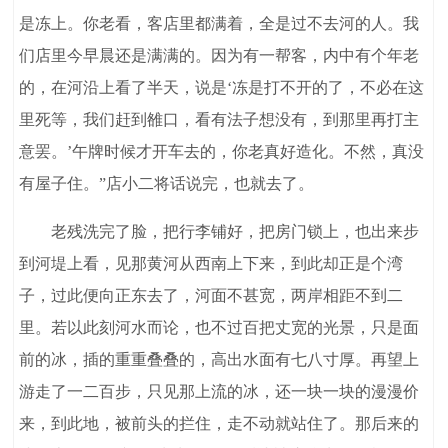
是冻上。你老看，客店里都满着，全是过不去河的人。我
们店里今早晨还是满满的。因为有一帮客，内中有个年老
的，在河沿上看了半天，说是‘冻是打不开的了，不必在这
里死等，我们赶到雒口，看有法子想没有，到那里再打主
意罢。’午牌时候才开车去的，你老真好造化。不然，真没
有屋子住。”店小二将话说完，也就去了。
老残洗完了脸，把行李铺好，把房门锁上，也出来步
到河堤上看，见那黄河从西南上下来，到此却正是个湾
子，过此便向正东去了，河面不甚宽，两岸相距不到二
里。若以此刻河水而论，也不过百把丈宽的光景，只是面
前的冰，插的重重叠叠的，高出水面有七八寸厚。再望上
游走了一二百步，只见那上流的冰，还一块一块的漫漫价
来，到此地，被前头的拦住，走不动就站住了。那后来的