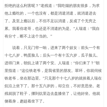
拒绝的这么利害呢？”老残道：“我吃烟的朋友很多，为求
他上瘾吃的，一个也没有，都是消遣消遣，就消遣进去
了。及至上瘾以后，不但不足以消遣，反成了个无穷之
累。我看你老哥，也还是不消遣的为是。”人瑞道：“我自
有分寸，断不上这个当的。”
说着，只见门帘一响，进来了两个妓女：前头一个有
十七八岁，鸭蛋脸儿；后头一个有十五六岁，瓜子脸儿。
进得门来，朝炕上请了两个安。人瑞道：“你们来了？”朝
里指道：“这位铁老爷，是我省里的朋友。翠环，你就伺候
铁老爷，坐在那边罢。”只见那个十七八岁的就挨着人瑞在
炕沿上坐下了。那十五六岁的，却立住，不好意思坐。老
残就脱了鞋子，挪到炕里边去盘膝坐了，让他好坐。他就
侧着身，趔趄着坐下了。