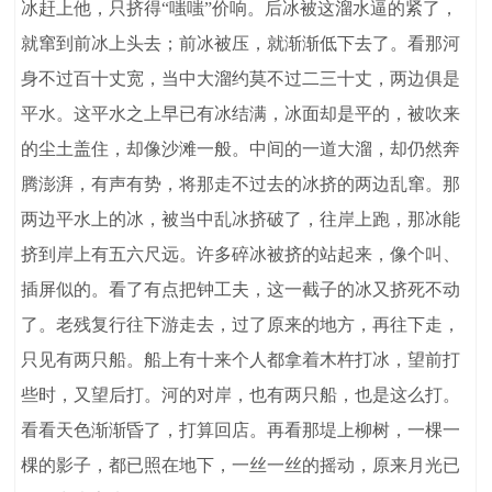
冰赶上他，只挤得“嗤嗤”价响。后冰被这溜水逼的紧了，
就窜到前冰上头去；前冰被压，就渐渐低下去了。看那河
身不过百十丈宽，当中大溜约莫不过二三十丈，两边俱是
平水。这平水之上早已有冰结满，冰面却是平的，被吹来
的尘土盖住，却像沙滩一般。中间的一道大溜，却仍然奔
腾澎湃，有声有势，将那走不过去的冰挤的两边乱窜。那
两边平水上的冰，被当中乱冰挤破了，往岸上跑，那冰能
挤到岸上有五六尺远。许多碎冰被挤的站起来，像个叫、
插屏似的。看了有点把钟工夫，这一截子的冰又挤死不动
了。老残复行往下游走去，过了原来的地方，再往下走，
只见有两只船。船上有十来个人都拿着木杵打冰，望前打
些时，又望后打。河的对岸，也有两只船，也是这么打。
看看天色渐渐昏了，打算回店。再看那堤上柳树，一棵一
棵的影子，都已照在地下，一丝一丝的摇动，原来月光已