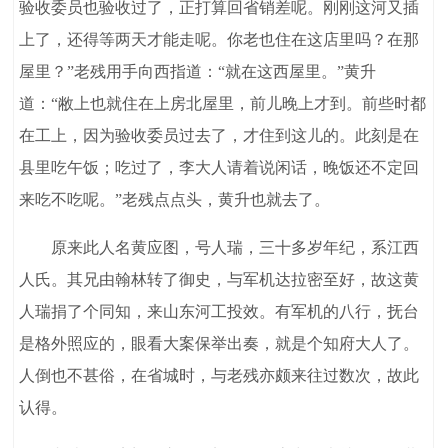
验收委员也验收过了，正打算回省销差呢。刚刚这河又插
上了，还得等两天才能走呢。你老也住在这店里吗？在那
屋里？”老残用手向西指道：“就在这西屋里。”黄升
道：“敝上也就住在上房北屋里，前儿晚上才到。前些时都
在工上，因为验收委员过去了，才住到这儿的。此刻是在
县里吃午饭；吃过了，李大人请着说闲话，晚饭还不定回
来吃不吃呢。”老残点点头，黄升也就去了。
原来此人名黄应图，号人瑞，三十多岁年纪，系江西
人氏。其兄由翰林转了御史，与军机达拉密至好，故这黄
人瑞捐了个同知，来山东河工投效。有军机的八行，抚台
是格外照应的，眼看大案保举出奏，就是个知府大人了。
人倒也不甚俗，在省城时，与老残亦颇来往过数次，故此
认得。