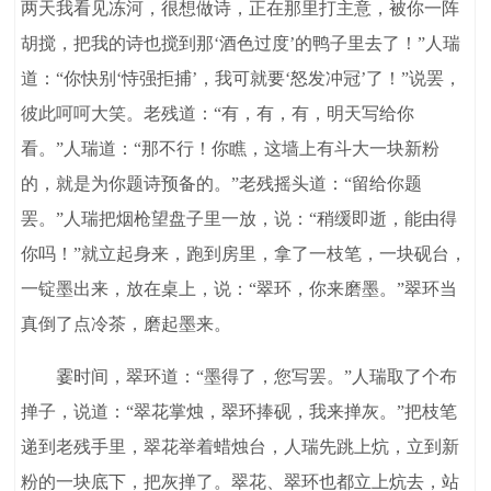
两天我看见冻河，很想做诗，正在那里打主意，被你一阵
胡搅，把我的诗也搅到那‘酒色过度’的鸭子里去了！”人瑞
道：“你快别‘恃强拒捕’，我可就要‘怒发冲冠’了！”说罢，
彼此呵呵大笑。老残道：“有，有，有，明天写给你
看。”人瑞道：“那不行！你瞧，这墙上有斗大一块新粉
的，就是为你题诗预备的。”老残摇头道：“留给你题
罢。”人瑞把烟枪望盘子里一放，说：“稍缓即逝，能由得
你吗！”就立起身来，跑到房里，拿了一枝笔，一块砚台，
一锭墨出来，放在桌上，说：“翠环，你来磨墨。”翠环当
真倒了点冷茶，磨起墨来。
霎时间，翠环道：“墨得了，您写罢。”人瑞取了个布
掸子，说道：“翠花掌烛，翠环捧砚，我来掸灰。”把枝笔
递到老残手里，翠花举着蜡烛台，人瑞先跳上炕，立到新
粉的一块底下，把灰掸了。翠花、翠环也都立上炕去，站