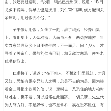
谢，我还要赶路呢。”说着，玙姑已走出来，说道：“昨日
龙叔不说吗，倘早去也是没用，刘仁甫午牌时候方能到关
帝庙呢，用过饭去不迟。”
子平依话用饭，又坐了一刻，辞了玙姑，径奔山集
上。看那集上，人烟稠密。店面虽不多，两边摆地摊，售
卖农家器具及乡下日用物件的，不一而足。问了乡人，才
寻着了关帝庙。果然刘仁甫已到，相见叙过寒温，便将老
残书信取出。
仁甫接了，说道：“在下粗人，不懂衙门里规矩，才具
又短，恐怕有累令兄知人之明，总是不去的为是。因为接
着金二哥捎来铁哥的信，说一定叫去，又恐住的地方柏树
峪难走，觅不着，所以迎候在此面辞。一切总请二先生代
为力辞方好。不是躲懒，也不是拿乔，实在恐不胜任，有