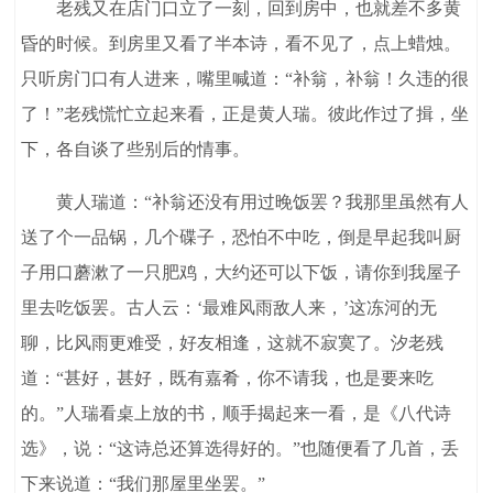
老残又在店门口立了一刻，回到房中，也就差不多黄
昏的时候。到房里又看了半本诗，看不见了，点上蜡烛。
只听房门口有人进来，嘴里喊道：“补翁，补翁！久违的很
了！”老残慌忙立起来看，正是黄人瑞。彼此作过了揖，坐
下，各自谈了些别后的情事。
黄人瑞道：“补翁还没有用过晚饭罢？我那里虽然有人
送了个一品锅，几个碟子，恐怕不中吃，倒是早起我叫厨
子用口蘑漱了一只肥鸡，大约还可以下饭，请你到我屋子
里去吃饭罢。古人云：‘最难风雨敌人来，’这冻河的无
聊，比风雨更难受，好友相逢，这就不寂寞了。汐老残
道：“甚好，甚好，既有嘉肴，你不请我，也是要来吃
的。”人瑞看桌上放的书，顺手揭起来一看，是《八代诗
选》，说：“这诗总还算选得好的。”也随便看了几首，丢
下来说道：“我们那屋里坐罢。”