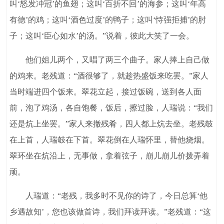
叫‘怒发冲冠’的鱼翅；这叫‘百折不回’的海参；这叫‘年高
有德’的鸡；这叫‘酒色过度’的鸭子；这叫‘恃强拒捕’的肘
子；这叫‘臣心如水’的汤。”说着，彼此大笑了一会。
他们姐儿两个，又唱了两三个曲子。家人捧上自己做
的鸡来。老残道：“酒很够了，就趁热盛饭来吃罢。”家人
当时端进四个饭来。翠花立起，接过饭碗，送到各人面
前，泡了鸡汤，各自饱餐，饭后，擦过脸，人瑞说：“我们
还是炕上坐罢。”家人来撤残肴，四人都上炕去坐。老残攲
在上首，人瑞攲在下首。翠花倒在人瑞怀里，替他烧烟。
翠环坐在炕沿上，无事做，拿着弦子，崩儿崩儿价拨弄着
顽。
人瑞道：“老残，我多时不见你的诗了，今日总算‘他
乡遇故知’，您也该做首诗，我们拜读拜读。”老残道：“这