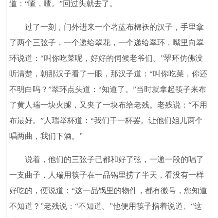
道：“喳，喳。”回过头就去了。
过了一刻，门外进来一个著蓝布棉袄的汉子，手里拿
了两个三弦子，一个递给翠花，一个递给翠环，嘴里向翠
环说道：“叫你吃菜呢，好好的伺候老爷们。”翠环仿佛没
听清楚，朝那汉子看了一眼，那汉子道：“叫你吃菜，你还
不明白吗？”翠环点头道：“知道了。”当时就拿起筷子来布
了黄人瑞一块火腿，又夹了一块布给老残。老残说：“不用
布最好。”人瑞举杯道：“我们干一杯罢。让他们姐儿两个
唱两曲，我们下酒。”
说着，他们的三弦子已都和好了弦，一递一段的唱了
一支曲子，人瑞用筷子在一品锅里捞了半天，看没有一样
好吃的，便说道：“这一品锅里的物件，都有徽号，您知道
不知道？”老残说：“不知道。”他便用筷子指着说道、“这