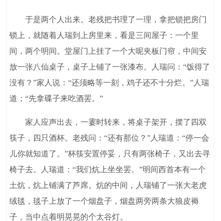
于是两个人出来。老残把书理了一理，拿把锁把房门
锁上，就随着人瑞到上房里来，看是三间屋子：一个里
间，两个明间。堂屋门上挂了一个大呢夹板门帘，中间安
放一张八仙桌子，桌子上铺了一张漆布。人瑞问：“饭得了
没有？”家人说：“还须略等一刻，鸡子还不十分烂。”人瑞
道；“先拿碟子来吃酒罢。”
家人应声出去，一霎时转来，将桌子架开，摆了四双
筷子，四只酒杯。老残问：“还有那位？”人瑞道：“停一会
儿你就知道了。”杯筷安置停妥，只有两张椅子，又出去寻
椅子去。人瑞道：“我们炕上坐坐罢。”明间西首本有一个
土炕，炕上铺满了芦席。炕的中间，人瑞铺了一张大老虎
绒毯，毯子上放了一个烟盘子，烟盘两旁两条大狼皮褥
子，当中点着明晃晃的个太谷灯。