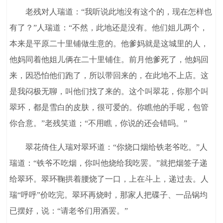
老残对人瑞道：“我听说此地没有这个的，现在怎样也
有了？”人瑞道：“不然，此地还是没有。他们姐儿两个，
本来是平原二十里铺做生意的。他爹妈就是这城里的人，
他妈同着他姐儿俩在二十里铺住。前月他爹死了，他妈回
来，因恐怕他们跑了，所以带回来的，在此地不上店。这
是我闷极无聊，叫他们找了来的。这个叫翠花，你那个叫
翠环，都是雪白的皮肤，很可爱的。你瞧他的手呢，包管
你合意。”老残笑道；“不用瞧，你说的还会错吗。”
翠花倚住人瑞对翠环道：“你烧口烟给铁老爷吃。”人
瑞道：“铁爷不吃烟，你叫他烧给我吃罢。”就把烟签子递
给翠环。翠环鞠拱着腰烧了一口，上在斗上，递过去。人
瑞“呼呼”价吃完。翠环再烧时，那家人把碟子、一品锅均
已摆好，说：“请老爷们用酒罢。”