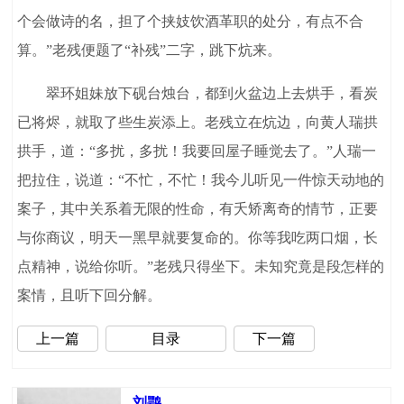
个会做诗的名，担了个挟妓饮酒革职的处分，有点不合
算。”老残便题了“补残”二字，跳下炕来。
翠环姐妹放下砚台烛台，都到火盆边上去烘手，看炭
已将烬，就取了些生炭添上。老残立在炕边，向黄人瑞拱
拱手，道：“多扰，多扰！我要回屋子睡觉去了。”人瑞一
把拉住，说道：“不忙，不忙！我今儿听见一件惊天动地的
案子，其中关系着无限的性命，有夭矫离奇的情节，正要
与你商议，明天一黑早就要复命的。你等我吃两口烟，长
点精神，说给你听。”老残只得坐下。未知究竟是段怎样的
案情，且听下回分解。
上一篇
目录
下一篇
刘鹗