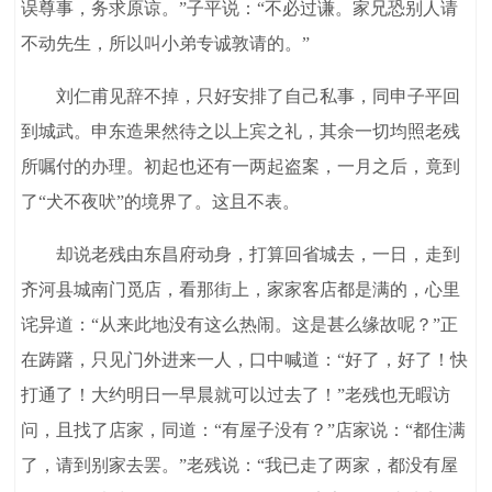
误尊事，务求原谅。”子平说：“不必过谦。家兄恐别人请
不动先生，所以叫小弟专诚敦请的。”
刘仁甫见辞不掉，只好安排了自己私事，同申子平回
到城武。申东造果然待之以上宾之礼，其余一切均照老残
所嘱付的办理。初起也还有一两起盗案，一月之后，竟到
了“犬不夜吠”的境界了。这且不表。
却说老残由东昌府动身，打算回省城去，一日，走到
齐河县城南门觅店，看那街上，家家客店都是满的，心里
诧异道：“从来此地没有这么热闹。这是甚么缘故呢？”正
在踌躇，只见门外进来一人，口中喊道：“好了，好了！快
打通了！大约明日一早晨就可以过去了！”老残也无暇访
问，且找了店家，同道：“有屋子没有？”店家说：“都住满
了，请到别家去罢。”老残说：“我已走了两家，都没有屋