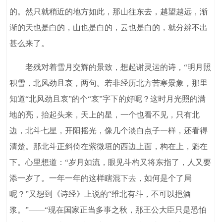
的。然只就稍近的地方如此，那山往东去，越望越远，渐
渐的天也是白的，山也是白的，云也是白的，就分辨不出
甚么来了。
老残对着雪月交辉的景致，想起谢灵运的诗，“明月照
积雪，北风劲且哀，两句。若非经历北方苦寒景象，那里
知道“北风劲且哀”的个“哀”字下的好呢？这时月光照的满
地的亮，抬起头来，天上的星，一个也看不见，只有北
边，北斗七星，开阳摇光，像几个淡白点子一样，还看得
清楚。那北斗正斜倚在紫微垣的西边上面，构在上，魁在
下。心里想道：“岁月如流，眼见斗杓又将东指了，人又要
添一岁了。一年一年的这样瞎混下去，如何是个了局
呢？”又想到《诗经》上说的“维北有斗，不可以挹酒
浆。”——“现在国家正当多事之秋，那王公大臣只是恐怕