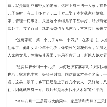
镇，就是周朝齐东野人的老家。这庄上有三四千人家，有条
儿子在时，有三十多岁了，二十岁上娶了本村魏家的姑娘。
家，管理一切事务。只是这个承继儿子不甚学好，所以魏老
哉死了。过了百日，魏老头恐怕女儿伤心，常常接回家来过
“这贾家呢，第二个儿子今年二十四岁，在家读书。人也
他念了。他那女儿今年十九岁，像貌长的如花似玉，又加之
人家的女儿，性格极其温柔，轻易不肯开口，所以人越发看
“这贾探春长到一十九岁，为何还没有婆家呢？只因为他
也巧，家道也丰富，好骑马射箭。同这贾家本是个老亲，一
说，这吴二浪子，乡下已经偷上了好几个女人，又好赌，又
住，因此就没有应许。以后却是再要找个人材家道相平的，
“今年八月十三是贾老大的周年。家里请和尚拜了三天忏