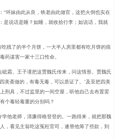
：“环妹由此从良，铁老由此做官，这把火倒也实在
你：是说话是睡？如睡，就收拾行李；如说话，我就
有吃残了的半个月饼，一大半人房里都有吃月饼的痕
毒药谋害一家十三口性命。
点砒霜。王子谨把这贾魏氏传来，问这情形。贾魏氏
上四美斋做的，有毒无毒，可以质证了。’及至把四美
上刑具，不过监里的一间空屋，听他自己去布置罢
有个毒轻毒重的分别吗？
专学他老师，清廉得格登登的。一跑得来，就把那魏
人，看见主翁吃这冤枉官司，遂替他筹了些款，到