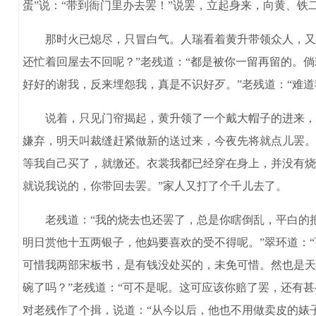
蛋”说：“带到衙门里办去罢！”说罢，立起身来，向黄、
那时火已熄尽，只冒白气。人瑞看着黄升带领众人，又将
还忙着回屋去不回呢？”老残道：“都是被你一留再留的。
好好的谢我，反来埋怨我，真是不识好歹。”老残道：“难
说着，只见门帘揭起，黄升领了一个戴大帽子的进来，对
嫌弃，明天叫裁缝赶紧做新的送过来，今夜先将就点儿罢。
等我自己买了，就缴还。衣裳我都已经穿在身上，并没有烧
就说我说的，你带回去罢。”家人又打了个千儿去了。
老残道：“我的烧去也还罢了，总是你瞎倒乱，平白的把
明日赏他十五两银子，他妈要喜欢的受不得呢。”翠环道：
可惜我两部宋板书，是有钱没处买的，未免可惜。然也是天
碗了吗？”老残道：“可不是呢。这可应该你赔了罢，还有
对老残作了个揖，说道：“从今以后，他也不用做卖皮的婊