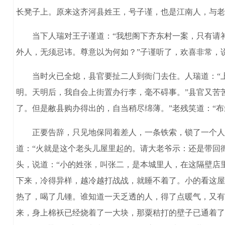
长凳子上。原来这齐河县姓王，号子谨，也是江南人，与老
当下人瑞对王子谨道：“我想阁下齐东村一案，只有请补
外人，无须忌讳。尊意以为何如？”子谨听了，欢喜非常，
当时火已全熄，县官要扯二人到衙门去住。人瑞道：“上
明。天明后，我自会上街置办行李，毫不碍事。”县官又苦
了。但是敝县购办得出的，自当稍尽绵薄。”老残笑道：“布
正要告辞，只见地保同着差人，一条铁索，锁了一个人来
道：“火就是这个老头儿屋里起的。请大老爷示：还是带回
头，说道：“小的姓张，叫张二，是本城里人，在这隔壁店
下来，冷得异样，越冷越打战战，就睡不着了。小的看这屋
热了，喝了几锺。谁知道一天乏透的人，得了点暖气，又有
来，身上棉袄已经烧着了一大块，那粟秸打的壁子已通着了