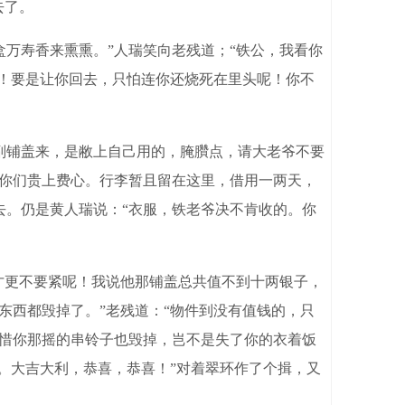
去了。
万寿香来熏熏。”人瑞笑向老残道；“铁公，我看你
臊！要是让你回去，只怕连你还烧死在里头呢！你不
副铺盖来，是敝上自己用的，腌臢点，请大老爷不要
累你们贵上费心。行李暂且留在这里，借用一两天，
去。仍是黄人瑞说：“衣服，铁老爷决不肯收的。你
才更不要紧呢！我说他那铺盖总共值不到十两银子，
东西都毁掉了。”老残道：“物件到没有值钱的，只
可惜你那摇的串铃子也毁掉，岂不是失了你的衣着饭
铃。大吉大利，恭喜，恭喜！”对着翠环作了个揖，又