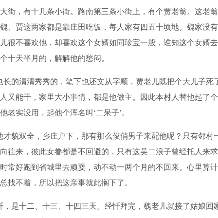
大街，有十几条小街。路南第三条小街上，有个贾老翁。这老翁
魏、贾这两家都是靠庄田吃饭，每人家有四五十顷地。魏家没有
儿很不喜欢他，却喜欢这个女婿如同珍宝一般，谁知这个女婿去
个十天半月的，解解他的愁闷。
长的清清秀秀的，笔下也还文从字顺，贾老儿既把个大儿子死
人又能干，家里大小事情，都是他做主。因此本村人替他起了个
他老实没用，起他个浑名叫‘二呆子’。
才貌双全，乡庄户下，那有那么俊俏男子来配他呢？只有邻村
向往来，彼此女眷都是不回避的，只有这吴二浪子曾经托人来求
时常好跑到省城里去顽耍，动不动一两个月的不回来。心里算计
总找不着，所以把这亲事就此搁下了。
，是十二、十三、十四三天。经忏拜完，魏老儿就接了姑娘回