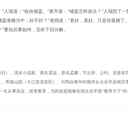
人瑞道：“收拾铺盖。”黄升道：“铺盖怎样放法？”人瑞想了一
盖卷睡当中，好不好？”老残道：“甚好，甚好。只是你孤栖了。
？”要知后事如何，且听下回分解。
9年8月23日），清末小说家。谱名震远，原名孟鹏，字云抟、公约。后更
人，寄籍山阳（今江苏淮安区）。刘鹗自青年时期拜从太谷学派南宗李光
一生从事实业，投资教育，为的就是能够实现太谷学派“教养天下”