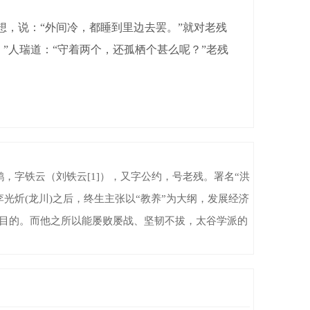
想，说：“外间冷，都睡到里边去罢。”就对老残
”人瑞道：“守着两个，还孤栖个甚么呢？”老残
名鹗，字铁云（刘铁云[1]），又字公约，号老残。署名“洪
炘(龙川)之后，终生主张以“教养”为大纲，发展经济
的目的。而他之所以能屡败屡战、坚韧不拔，太谷学派的