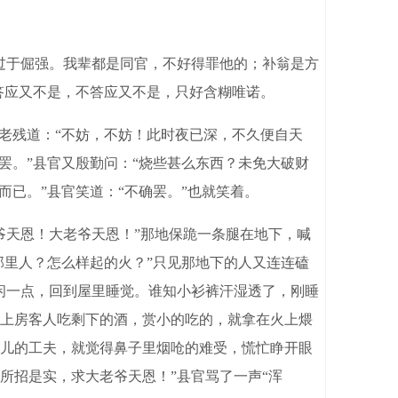
过于倔强。我辈都是同官，不好得罪他的；补翁是方
答应又不是，不答应又不是，只好含糊唯诺。
老残道：“不妨，不妨！此时夜已深，不久便自天
罢。”县官又殷勤问：“烧些甚么东西？未免大破财
已。”县官笑道：“不确罢。”也就笑着。
天恩！大老爷天恩！”那地保跪一条腿在地下，喊
那里人？怎么样起的火？”只见那地下的人又连连磕
闲一点，回到屋里睡觉。谁知小衫裤汗湿透了，刚睡
上房客人吃剩下的酒，赏小的吃的，就拿在火上煨
儿的工夫，就觉得鼻子里烟呛的难受，慌忙睁开眼
所招是实，求大老爷天恩！”县官骂了一声“浑