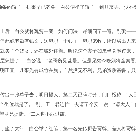
预备的轿子，执事早已齐备，白公便坐了轿子，到县署去。少不
后，白公就将魏贾一案，如何问法，详细问了一遍。刚弼一一
但此魏老颇有钱文，送卑职一千银子，卑职来收，所以买出人来
就买了个妓女，还在城外住着。听说这个案子如果当真翻过来，
层凭据了。”白公说：“老哥所见甚是。但是兄弟今晚须将全案
明正直，凡事先有成竹在胸，自然投无不利。兄弟资质甚鲁，只
出一张单子去，明日提人。第二天已牌时分，门口报称：“人
三个坐位就是了。”刚、王二君连忙上去请了个安，说：“请大人
望两兄提撕。”二人也不敢过谦。
坐了大堂。白公举了红笔，第一名先传原告贾幹。差人将贾幹带