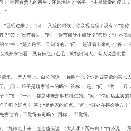
”问：“是死者贾志的亲生，还是承继？”答称：“本是嫡堂的侄儿，
。”
已经过来了。”问：“入殓的时候，你亲视含殓了没有？”答称：
有？”答：“没有看见。”问：“骨节僵硬不僵硬？”答称：“并不僵
的？”答：“是入殓第二天知道的。”问：“是谁看出来的？”答：“
所以揭开来细看，见有粉红点点毛，就托出问人。有人说是砒霜
斋来。”差人带上。白公问道：“你叫什么？你是四美斋的甚么人
斤。”问：“馅子是魏家送来的吗？”答称：“是。”问：“做二十
子？”答：“一种，都是冰糖芝麻核桃仁的。”问：“你们店里卖的
的馅子那个好点？”答：“是他家的好点。”问：“好处在甚么地方
先尝过的，不觉得有毒吗？”回称：“不觉得。”
。”魏谦走上来，连连磕头说：“大人哪！冤枉哟！”白公说：“