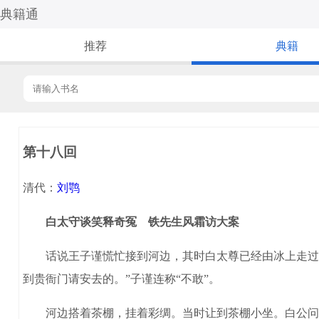
典籍通
推荐
典籍
第十八回
清代：
刘鹗
白太守谈笑释奇冤 铁先生风霜访大案
话说王子谨慌忙接到河边，其时白太尊已经由冰上走过来
到贵衙门请安去的。”子谨连称“不敢”。
河边搭着茶棚，挂着彩绸。当时让到茶棚小坐。白公问道：