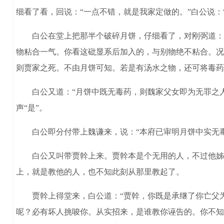
细看了看，回说：“一点不错，就是我家定做的。”白公说：
白公在堂上把那半个破碎月饼，仔细看了，对刚弼道：“
物粘合一气。你看这砒显系后加入的，与别物绝不粘合。况
则贾家之死。不由月饼可知。若是有汤水之物，还可将毒药
白公又道：“月饼中既无毒药，则魏家父女即为无罪之人，
声“是”。
白公即分付带上魏谦来，说：“本府已审明月饼中实无毒
白公又叫带贾幹上来。贾幹本是个无用的人，不过他姊姊
上，就是教他的人，也不知此刻从那里教起了。
贾幹上得堂来，白公道：“贾幹，你既是承继了你亡父为
呢？必有坏人挑唆你。从实招来，是谁教你诬告的。你不知