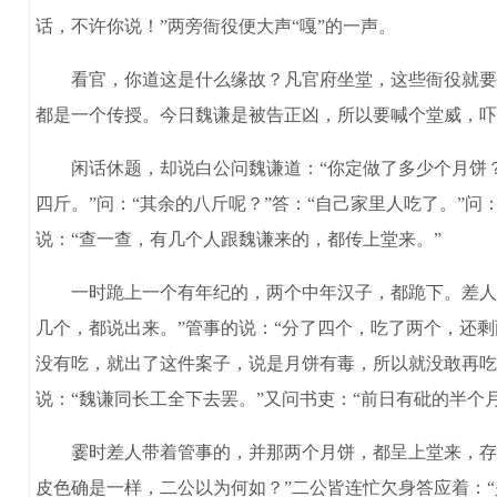
话，不许你说！”两旁衙役便大声“嘎”的一声。
看官，你道这是什么缘故？凡官府坐堂，这些衙役就要大
都是一个传授。今日魏谦是被告正凶，所以要喊个堂威，吓
闲话休题，却说白公问魏谦道：“你定做了多少个月饼？”答
四斤。”问：“其余的八斤呢？”答：“自己家里人吃了。”
说：“查一查，有几个人跟魏谦来的，都传上堂来。”
一时跪上一个有年纪的，两个中年汉子，都跪下。差人回禀
几个，都说出来。”管事的说：“分了四个，吃了两个，还剩
没有吃，就出了这件案子，说是月饼有毒，所以就没敢再吃，
说：“魏谦同长工全下去罢。”又问书吏：“前日有砒的半个月
霎时差人带着管事的，并那两个月饼，都呈上堂来，存库
皮色确是一样，二公以为何如？”二公皆连忙欠身答应着：