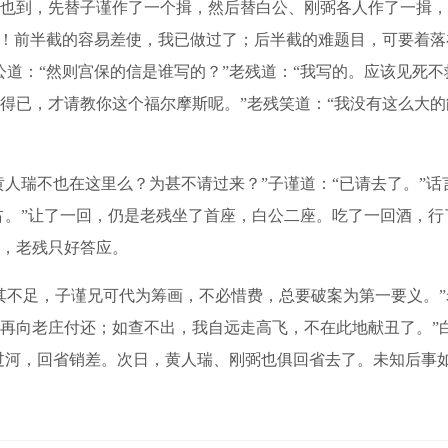
到，先替子谨作了一个揖，然后替白公、刚弼各人作了一揖，
敢！前半截的容易差使，我已做过了；后半截的难题目，可要着落
道：“然则宫保的信是谁写的？”老残道：“我写的。应该见死不
得已，才请教你这个福尔摩斯呢。”老残笑道：“我没有这么大
人瑞不也在这里么？为甚不请过来？”子谨道：“已请去了。”
能占。”让了一回，仍是老残坐了首座，白公二座。吃了一回酒，
，老残只好答应。
不足，子谨兄可代为筹画，不必惜费，总要破案为第一要义。”
再向老庄付还；如查不出，我自远走高飞，不在此地献丑了。”
即过河，回省销差。次日，黄人瑞、刚弼也俱回省去了。未知后事