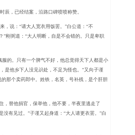
时辰，已经结案，沿路口碑喷喷称赞。
，说：“请大人宽衣用饭罢。”白公道：“不
？”刚弼道：“大人明断，自是不会错的。只是卑职
佩服的。只有一个脾气不好，他总觉得天下人都是小
，是他乡下人没见识处，不足为怪也。”又向子谨
说的那个卖药郎中。姓铁，名英，号补残，是个肝胆
去住，替他捐官，保举他，他不要，半夜里逃走了
是没有见过。”子谨又起身道：“大人请更衣罢。”白