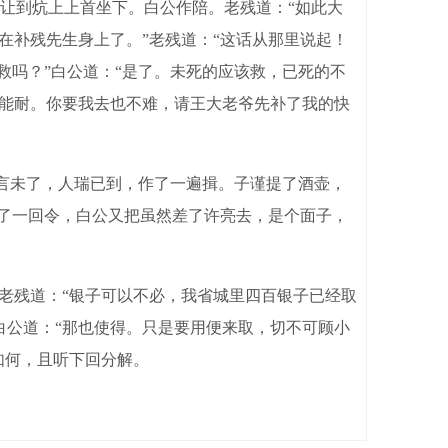
让到炕上上首坐下。白公作陪。老残道：“如此大
在补残先生身上了。”老残道：“这话从那里说起！
救吗？”白公道：“是了。未死的应该救，已死的不
的能耐。你要我去也不难，请王大老爷先补了我的快
话言未了，人瑞已到，作了一遍揖。子谨提了酒壶，
行了一回令，白公又把虽然差了许亮去，是个面子，
老残道：“银子可以不必，我省城里四百银子已经取
白公道：“那也使得。只是要用便来取，切不可顾小
如何，且听下回分解。