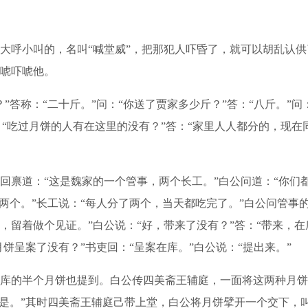
呼小叫的，名叫“喊堂威”，把那犯人吓昏了，就可以胡乱认供
唬吓唬他。
称：“二十斤。”问：“你送了贾家多少斤？”答：“八斤。”问
问：“吃过月饼的人有在这里的没有？”答：“家里人人都分的，现
道：“这是魏家的一个管事，两个长工。”白公问道：“你们都吃
两个。”长工说：“每人分了两个，当天都吃完了。”白公问管事的
留着做个见证。”白公说：“好，带来了没有？”答：“带来，在
饼呈案了没有？”书吏回：“呈案在库。”白公说：“提出来。”
的半个月饼也提到。白公传四美斋王辅庭，一面将这两种月饼
“是。”其时四美斋王辅庭己带上堂，白公将月饼擘开一个交下，