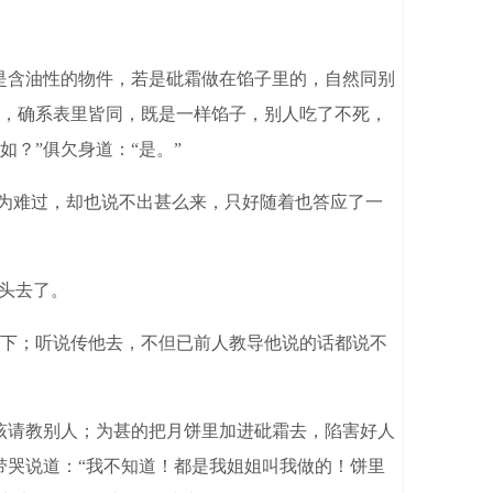
是含油性的物件，若是砒霜做在馅子里的，自然同别
，确系表里皆同，既是一样馅子，别人吃了不死，
？”俱欠身道：“是。”
为难过，却也说不出甚么来，只好随着也答应了一
头去了。
下；听说传他去，不但已前人教导他说的话都说不
该请教别人；为甚的把月饼里加进砒霜去，陷害好人
带哭说道：“我不知道！都是我姐姐叫我做的！饼里