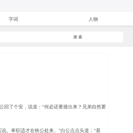
字词
人物
搜 索
公回了个安，说道：“何必还要接出来？兄弟自然要
说。卑职适才在铁公处来。”白公点点头道：“甚