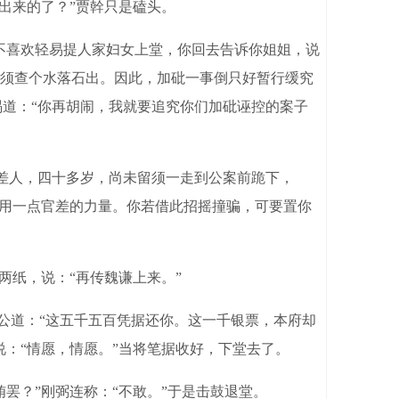
出来的了？”贾幹只是磕头。
不喜欢轻易提人家妇女上堂，你回去告诉你姐姐，说
须查个水落石出。因此，加砒一事倒只好暂行缓究
喝道：“你再胡闹，我就要追究你们加砒诬控的案子
个差人，四十多岁，尚未留须一走到公案前跪下，
你用一点官差的力量。你若借此招摇撞骗，可要置你
纸，说：“再传魏谦上来。”
公道：“这五千五百凭据还你。这一千银票，本府却
：“情愿，情愿。”当将笔据收好，下堂去了。
？”刚弼连称：“不敢。”于是击鼓退堂。