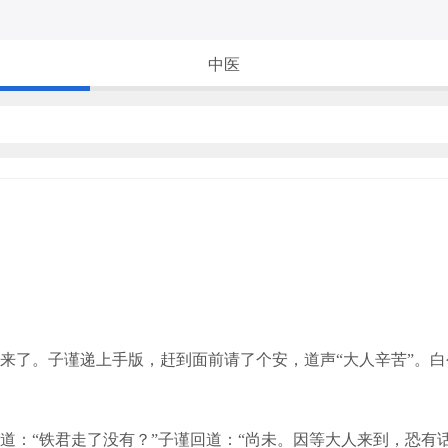
中医
了。子谨递上手版，赶到面前请了个安，道声“大人辛苦”。白
“铁君走了没有？”子谨回道：“尚未。因等大人来到，恐有话