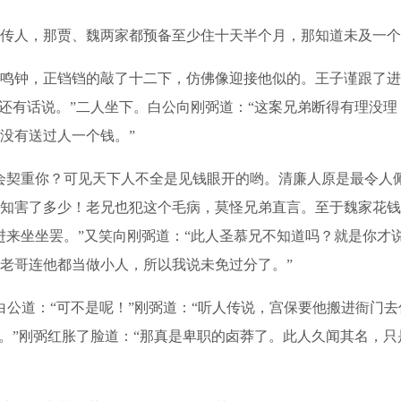
人，那贾、魏两家都预备至少住十天半个月，那知道未及一个
钟，正铛铛的敲了十二下，仿佛像迎接他似的。王子谨跟了进来
还有话说。”二人坐下。白公向刚弼道：“这案兄弟断得有理没理
没有送过人一个钱。”
契重你？可见天下人不全是见钱眼开的哟。清廉人原是最令人
知害了多少！老兄也犯这个毛病，莫怪兄弟直言。至于魏家花钱
进来坐坐罢。”又笑向刚弼道：“此人圣慕兄不知道吗？就是你才
老哥连他都当做小人，所以我说未免过分了。”
白公道：“可不是呢！”刚弼道：“听人传说，宫保要他搬进衙门
。”刚弼红胀了脸道：“那真是卑职的卤莽了。此人久闻其名，只