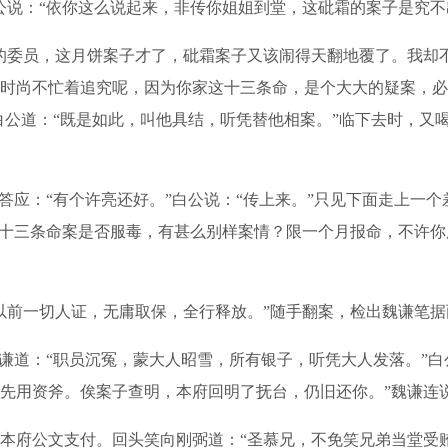
公说：“依你这么说起来，非传你姐姐到堂，这砒霜的案子是究不
委员，这月饼案子才了，砒霜案子又该闹得天翻地覆了。我却
时尚不忙着追究呢，因为你家这十三条命，是个大大的疑案，必
白公道：“既是如此，叫他具结，听凭替他相案。”临下去时，又
应：“有个许亮还好。”白公说：“传上来。”只见下面走上一
这十三条命案是否服毒，有甚么别样案情？限一个月报命，不许
一切人证，无庸取保，全行释放。”随手翻案，检出魏谦笔据两
道：“职员沉冤，蒙大人昭雪，所有银子，听凭大人发落。”白
先用资斧。俟案子查明，本府回明了抚台，仍旧还你。”魏谦连说
公文支付。回头笑向刚弼道：“圣慕兄，不免笑兄弟当堂受贿罢