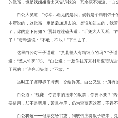
的砒霜，也是我姐姐看出来告诉我的，其余概不知道。”白
白公大笑道：“你幸儿遇见的是我，倘若是个精明强干的
本府说的，这砒霜一定是后加进去的。是谁加进去的，我暂
了，你的意下何如？”贾斡连连磕头道：“听凭大人天断。”
了！”贾幹连说：“不敢，不敢！”下堂去了。
这里白公对王子谨道：“贵县差人有精细点的吗？”子谨答
道；“差人许亮叩头，”白公道；一差你往齐东村明查暗访
于死的！”许亮叩头道：“不敢。”
当时王子谨即标了牌票，交给许亮。白公又道：“所有以前
白公道：“魏谦，你管事的送来的银票，你要不要？”魏谦
要借用，却不是我用，暂且存库，仍为查贾家这案，不得不
白公将这一千银票交给书吏，到该钱庄将银子取来，凭本府