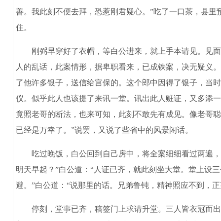
善。我此刻不便去拜，恐惹刚君疑心。”吃了一口茶，县里
住。
刚弼早穿好了衣帽，等白公进来，就上手本请见。见面上
人的乱话，此案情形，据卑职看来，已成铁案，决无疑义。
了他许多银子，送信给宫保的。这个郎中因得了银子，当时
仪。似乎此人也该提了来讯一堂。讯出此人赃证，又多添一
竟照老哥的断法，也来可知，此刻不敢先有成见。像老哥聪
已经是万幸了。”说罢，又说了些省中的风景闲话。
吃过晚饭，白公回到自己房中，将全案细细看过两遍，传
明天早起？”白公道：“人证已齐，就此刻坐大堂。堂上设
避。”白公道：“说那里的话。兄弟鲁钝，精神照应不到，正
停刻，堂事已齐，稿签门上求请升堂。三人皆衣冠而出，