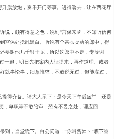
得升旗放炮，奏乐开门等事。进得署去，让在西花厅
诉说，颇有得意之色，说到“宫保来函，不知听信何
到宫保处搅乱黑白。听说有个甚么卖药的郎中，得
还要谢他几千银子呢，所以这郎中不走，专等谢
看过一遍，明日先把案内人证提来，再作道理。或者
好就事论事，细意推求，不敢说无过，但能寡过，
已提得齐备。请大人示下：是今天下午后坐堂，还是
自便，卑职等不敢陪审，恐有不妥之处，理应回
到，当堂跪下。白公问道：“你叫贾幹？”底下答