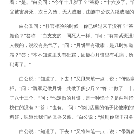
着：“是。”白公问：“今年十几岁了？”答称：“十六岁了。
父被害身死，次日入殓，无人成服，由族中公议入继成服的
白公又问：“县官相验的时候，你已经过来了没有？”答：“
颜色？”答称：“白支支的，同死人一样。”问：“有青紫斑没
人摸的，说没有热气了。”问：“月饼里有砒霜，是几时知道
霜？”答：“本不知道里头有砒霜，因疑心月饼里有毛病，
砒毒了。”
白公说：“知道了。下去！”又甩朱笔一点，说：“传四美
柜。”问：“魏家定做月饼，共做了多少斤？”答：“做了二十
了八十三个。”问：“他定做的月饼，是一种馅子？是两种馅
桃仁的没有？”答：“也有。”问：“你们店里的馅子比他家
料好，味道比我们的又香又甜。”白公说：“然则你店里司务
白公说：“知道了。下去！”又将朱笔一点，说：“带魏谦