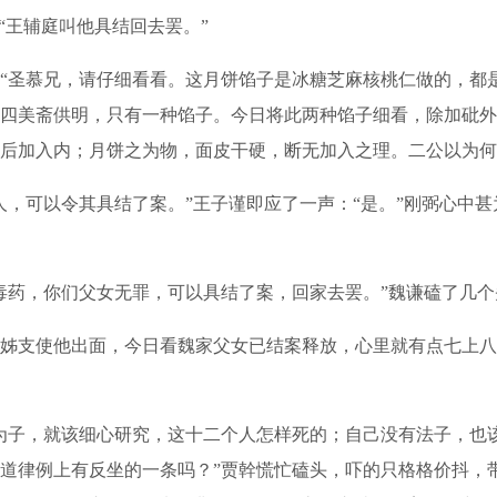
“王辅庭叫他具结回去罢。”
圣慕兄，请仔细看看。这月饼馅子是冰糖芝麻核桃仁做的，都
四美斋供明，只有一种馅子。今日将此两种馅子细看，除加砒外
后加入内；月饼之为物，面皮干硬，断无加入之理。二公以为何如
可以令其具结了案。”王子谨即应了一声：“是。”刚弼心中甚
药，你们父女无罪，可以具结了案，回家去罢。”魏谦磕了几个
支使他出面，今日看魏家父女已结案释放，心里就有点七上八
子，就该细心研究，这十二个人怎样死的；自己没有法子，也
道律例上有反坐的一条吗？”贾幹慌忙磕头，吓的只格格价抖，