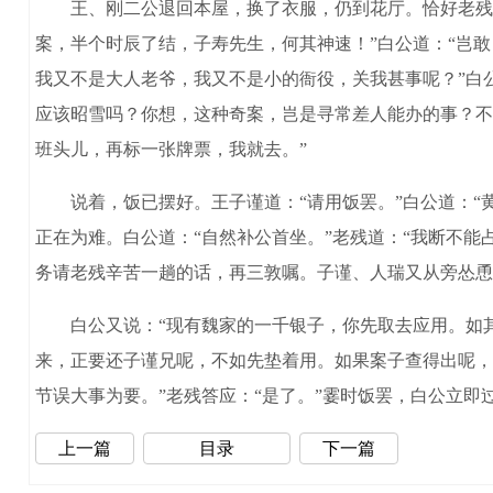
王、刚二公退回本屋，换了衣服，仍到花厅。恰好老残也
案，半个时辰了结，子寿先生，何其神速！”白公道：“岂
我又不是大人老爷，我又不是小的衙役，关我甚事呢？”白公
应该昭雪吗？你想，这种奇案，岂是寻常差人能办的事？不
班头儿，再标一张牌票，我就去。”
说着，饭已摆好。王子谨道：“请用饭罢。”白公道：“黄
正在为难。白公道：“自然补公首坐。”老残道：“我断不
务请老残辛苦一趟的话，再三敦嘱。子谨、人瑞又从旁怂恿
白公又说：“现有魏家的一千银子，你先取去应用。如其
来，正要还子谨兄呢，不如先垫着用。如果案子查得出呢，
节误大事为要。”老残答应：“是了。”霎时饭罢，白公立
上一篇
目录
下一篇