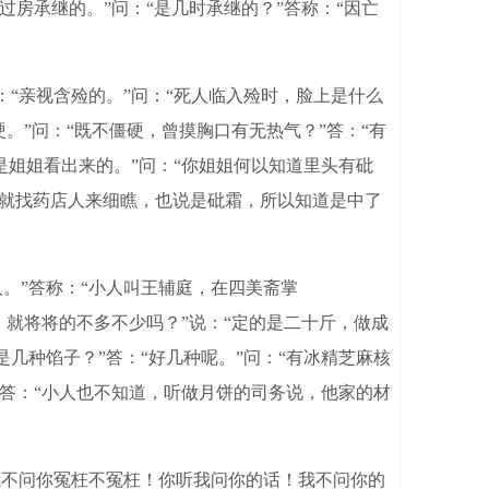
过房承继的。”问：“是几时承继的？”答称：“因亡
“亲视含殓的。”问：“死人临入殓时，脸上是什么
硬。”问：“既不僵硬，曾摸胸口有无热气？”答：“有
是姐姐看出来的。”问：“你姐姐何以知道里头有砒
，就找药店人来细瞧，也说是砒霜，所以知道是中了
。”答称：“小人叫王辅庭，在四美斋掌
斤，就将将的不多不少吗？”说：“定的是二十斤，做成
是几种馅子？”答：“好几种呢。”问：“有冰精芝麻核
？”答：“小人也不知道，听做月饼的司务说，他家的材
我不问你冤枉不冤枉！你听我问你的话！我不问你的