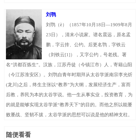
刘鹗
刘鹗（è）（1857年10月18日—1909年8月
23日），清末小说家。谱名震远，原名孟
鹏，字云抟、公约。后更名鹗，字铁云
（刘铁云[1]），又字公约，号老残。署
名“洪都百炼生”。汉族，江苏丹徒（今镇江市）人，寄籍山阳
（今江苏淮安区）。刘鹗自青年时期拜从太谷学派南宗李光炘
(龙川)之后，终生主张以“教养”为大纲，发展经济生产，富而
后教，养民为本的太谷学说。他一生从事实业，投资教育，为
的就是能够实现太谷学派“教养天下”的目的。而他之所以能屡
败屡战、坚韧不拔，太谷学派的思想可以说是他的精神支柱。
随便看看