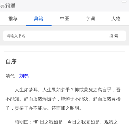
典籍通
推荐
典籍
中医
字词
人物
搜 索
自序
清代：
刘鹗
人生如梦耳。人生果如梦乎？抑或蒙叟之寓言乎，吾
不能知。趋而质诸蜉蝣子，蜉蝣子不能决。趋而质诸灵椿
子，灵椿子亦不能决。还而叩之昭明。
昭明曰：“昨日之我如是，今日之我复如是。观我之