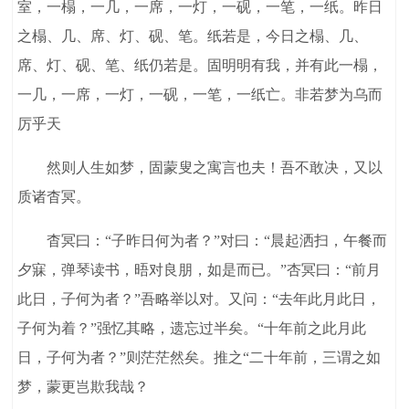
室，一榻，一几，一席，一灯，一砚，一笔，一纸。昨日
之榻、几、席、灯、砚、笔。纸若是，今日之榻、几、
席、灯、砚、笔、纸仍若是。固明明有我，并有此一榻，
一几，一席，一灯，一砚，一笔，一纸亡。非若梦为乌而
厉乎天
然则人生如梦，固蒙叟之寓言也夫！吾不敢决，又以
质诸杳冥。
杳冥曰：“子昨日何为者？”对曰：“晨起洒扫，午餐而
夕寐，弹琴读书，晤对良朋，如是而已。”杏冥曰：“前月
此日，子何为者？”吾略举以对。又问：“去年此月此日，
子何为着？”强忆其略，遗忘过半矣。“十年前之此月此
日，子何为者？”则茫茫然矣。推之“二十年前，三谓之如
梦，蒙更岂欺我哉？