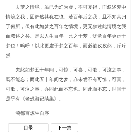
夫梦之情境，虽已为幻为虚，不可复得，而叙述梦中
情境之我，固俨然其犹在也。若百年后之我，且不知其归
于何所，虽有此如梦之百年之情境，更无叙述此情境之我
而叙述之矣。是以人生百年，比之于梦，犹觉百年更虚于
梦也！呜呼！以此更虚于梦之百年，而必欲孜孜然，斤斤
然，
夫此如梦五十年间，可惊，可喜，可歌，可泣之事，
既不能忘；而此五十年间之梦，亦未尝不有可惊，可喜，
可歌，可泣之事，亦同此而不忘也。同此而不忘，世间于
是乎有《老残游记续集》。
鸿都百炼生自序
目录
下一篇