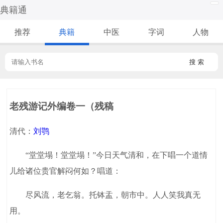
典籍通
推荐
典籍
中医
字词
人物
搜 索
老残游记外编卷一（残稿
清代：
刘鹗
“堂堂塌！堂堂塌！”今日天气清和，在下唱一个道情
儿给诸位贵官解闷何如？唱道：
尽风流，老乞翁。托钵盂，朝市中。人人笑我真无
用。