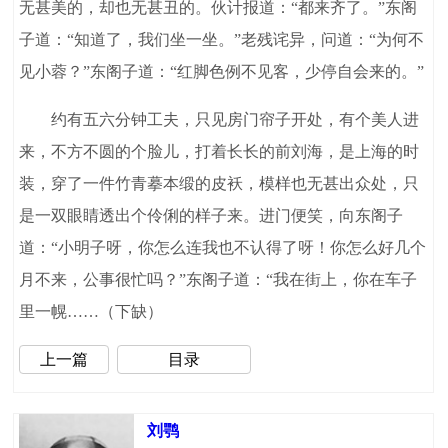
无甚美的，却也无甚丑的。伙计报道：“都来齐了。”东阁
子道：“知道了，我们坐一坐。”老残诧异，问道：“为何不
见小蓉？”东阁子道：“红脚色例不见客，少停自会来的。”
约有五六分钟工夫，只见房门帘子开处，有个美人进
来，不方不圆的个脸儿，打着长长的前刘海，是上海的时
装，穿了一件竹青摹本缎的皮袄，模样也无甚出众处，只
是一双眼睛透出个伶俐的样子来。进门便笑，向东阁子
道：“小明子呀，你怎么连我也不认得了呀！你怎么好几个
月不来，公事很忙吗？”东阁子道：“我在街上，你在车子
里一幌……（下缺）
上一篇
目录
刘鹗