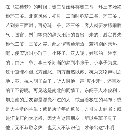
在《红楼梦》的时候，琏二爷始终称琏二爷，环三爷始终
称环三爷。北京风俗，初见一二面时称琏二爷、环三爷，
若到第三面时，再称琏二爷、环三爷，客人就要发膘闹脾
气，送官、封门等类的辞头汨汨的冒出口来的，必定要先
称他二爷、三爷才罢。此之谓普通亲热。若特别的亲热
呢，便应该叫小琏子、小环子。汉人呢，姓张的、姓李
的，由张二爷、李三爷渐渐的熬到小张子、小李子为度。
这个道理不但北方如此。南方自然以苏、杭为文物声明之
地，苏、杭人胡子白了，听人叫他一声“度少牙”，还喜欢
的了不得呢。可见这是南北的同情了。东阁子人本俊利，
加之他的朋友都是漂亮不过的人，或当着极红的乌布；或
是大学堂的学生；或是庚子年的道员，方引见去到省；或
是汇兑庄的大老板。因为有这班朋友，所以备班子见了
他，无不恭敬亲热，也无人不认识他，才修出这“小明