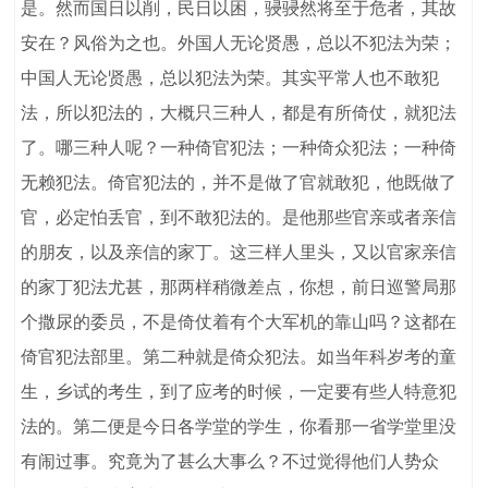
是。然而国日以削，民日以困，骎骎然将至于危者，其故
安在？风俗为之也。外国人无论贤愚，总以不犯法为荣；
中国人无论贤愚，总以犯法为荣。其实平常人也不敢犯
法，所以犯法的，大概只三种人，都是有所倚仗，就犯法
了。哪三种人呢？一种倚官犯法；一种倚众犯法；一种倚
无赖犯法。倚官犯法的，并不是做了官就敢犯，他既做了
官，必定怕丢官，到不敢犯法的。是他那些官亲或者亲信
的朋友，以及亲信的家丁。这三样人里头，又以官家亲信
的家丁犯法尤甚，那两样稍微差点，你想，前日巡警局那
个撒尿的委员，不是倚仗着有个大军机的靠山吗？这都在
倚官犯法部里。第二种就是倚众犯法。如当年科岁考的童
生，乡试的考生，到了应考的时候，一定要有些人特意犯
法的。第二便是今日各学堂的学生，你看那一省学堂里没
有闹过事。究竟为了甚么大事么？不过觉得他们人势众