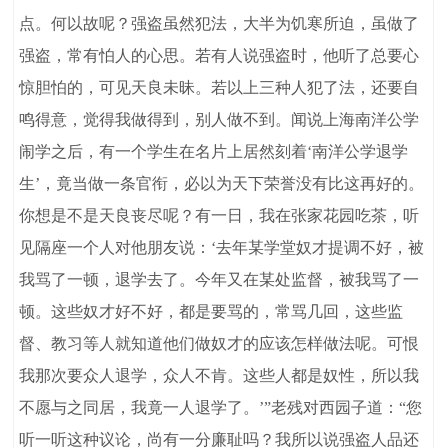
点。何以故呢？强盗虽然犯法，大半为饥寒所迫，虽做了
强盗，常有怕人的心思。若有人说强盗时，他听了总要心
惊胆怕的，可见天良未昧。若以上三种人犯了法，还要自
鸣得意，觉得我做得到，别人做不到。闻说上海南洋公学
闹学之后，有一个学生在名片上居然刻着‘南洋公学退学
生’，竟当做一条官衔，必以为天下荣誉没有比这再好的。
你想是不是天良丧尽呢？有一日，我在张家花园吃茶，听
见隔座一个人对他朋友说：‘去年某学堂奴才提调不好，被
我骂了一顿，退学去了。今年又在某处监督，被我骂了一
顿。这些奴才好不好，都是要骂的，常骂几回，这些监
督、教习等人就知道他们做奴才的应该怎样做法呢。可恨
我那次要众人退学，众人不肯。这些人都是奴性，所以我
不愿与之同居，我竟一人退学了。’”老残对西园子道：“您
听一听这种议论，尚有一分廉耻吗？我所以说强盗人品还