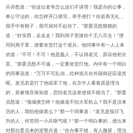
兵亦怒道：“你这位老爷怎么这们不讲理！我是办的公事，
奉公守法的，你怎样开口便骂，举手便打？你若再无礼，
我手中有棍子，我可就对不起你了。”那委员怒狠狠的
道：“好东西，走走走！我到局子里揍你个王八旦去！”便
同到局子里，便要坐堂打这个巡兵。他同事中有一人上来
劝道：“不可！不可！他是蠢人，不认得老兄，原谅他初次
罢。”那委员怒不可遏，一定要坐堂打他。内中有一个明白
的同事说道：“万万不可乱动，此种巡兵在外国倒还应该赏
呢。老兄若是打了他或革了他，在京中人看着原是理当
的，若被项宫保知道，恐怕老兄这差使就不稳当了。”那委
员怒道：“项城便怎样？他难道不怕大军机么？我不是没来
历的人，我怕他做甚么？”那一个同事道：“老兄是指日飞
升的人，何苦同一小兵呕气呢？”那一个明白事的，便出来
对那拉委员来的巡警兵道：“你办事不错，有人撒尿，理当