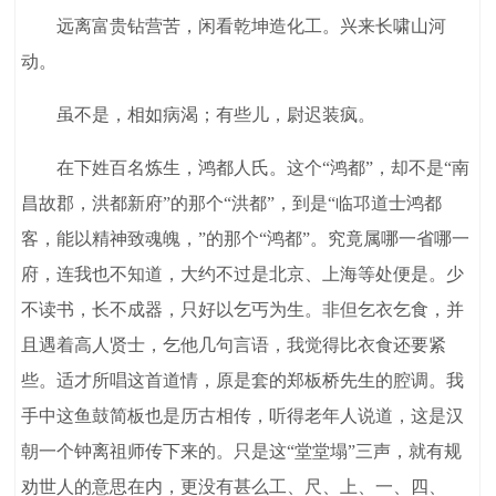
远离富贵钻营苦，闲看乾坤造化工。兴来长啸山河
动。
虽不是，相如病渴；有些儿，尉迟装疯。
在下姓百名炼生，鸿都人氏。这个“鸿都”，却不是“南
昌故郡，洪都新府”的那个“洪都”，到是“临邛道士鸿都
客，能以精神致魂魄，”的那个“鸿都”。究竟属哪一省哪一
府，连我也不知道，大约不过是北京、上海等处便是。少
不读书，长不成器，只好以乞丐为生。非但乞衣乞食，并
且遇着高人贤士，乞他几句言语，我觉得比衣食还要紧
些。适才所唱这首道情，原是套的郑板桥先生的腔调。我
手中这鱼鼓简板也是历古相传，听得老年人说道，这是汉
朝一个钟离祖师传下来的。只是这“堂堂塌”三声，就有规
劝世人的意思在内，更没有甚么工、尺、上、一、四、