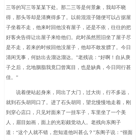
三等的写三等某某下处。那二三等是何景象，我却不晓
得，那头等却是清爽得多了。以前混混子随便可以占据屋
子坐着不走，他来时回他没有屋子，还是不依，往往的把
好客央告得让出屋子来给他们。此时虽然照旧坐了屋子尽
是不走，若来的时候回他没屋子，他却不敢发膘了。今日
清闲无事，何妨出去溜达溜达。”老残说：“好啊！自从庚
子之后，北地胭脂我竟囗曾寓目，也是缺典，今日同行甚
佳。”
说着便站起身来，同出了大门，过大街，行不多远，
就到石头胡同口了。进了石头胡同，望北慢慢地走着，刚
到穿心店口，只见对面来了一挂车子，车里坐了一个美
人，眉目如画，面上的光彩颇觉动人。老残向东阁子
道：“这个人就不错，您知道他叫甚么？”东阁子说：“很面