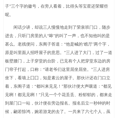
子”三个字的徽号，在旁人看着，比得头等宝星还荣耀些
呢。
闲话少讲，却说三人慢慢地走到了荣泉班门口，随步
进去，只听门房里的人“嗥”的叫了一声，也不知他叫的是
甚么。老残便问，东阁子答道：“他是喊的‘瞧厅’两个字，
原是叫里面人招呼屋子的意思。”三人进了大门，过了一道
板壁腰门，上子穿堂的台阶，已见有个人把穿堂东边的房
门帘子打起，口称：“请老爷们这里屈坐屈坐。”三人进房
坐下，看墙上囗囗，知是素云的屋子。那伙计还在门口立
着，东阁子道：“都叫来见见！”那伙计便大声嚷道：“都见
见咧！都见见咧！”只见一个个花丢丢、粉郁郁的，都来走
到屋门口一站，伙计便在旁边报名。报名后立一秒钟的时
候，翩若惊鸿，婉若游龙的去了。一共来了六七个人，虽