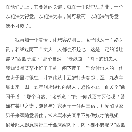
在他们之上，其要紧的关键，就在一个以犯法为非，一个
以犯法为得意。以犯法为非，尚可救药；以犯法为得意，
便不可救了。
我再加一个譬语，让您容易明白。女子以从一而终为
贵，若经过两三个丈夫，人都瞧不起他，这是一定的道理
罢？”西园子道：“那个自然。”老残道：“阁下的如夫人，
我知道是某某小班子里的，阁下费了二千金付出来的。他
在班子里时很红，计算他从十五岁打头客起，至十九岁年
底出来，四、五年间所经过的男人，恐怕不止一百罢？”西
园子道：“那个自然。”老残道：“阁下何以还肯要他呢？譬
如有某甲之妻，随意与别家男子一住两三宿，并爱招别家
男子来家随意居住，常常骂本夫某甲不知做奴才的规矩；
倘若此人愿意携带二千金来嫁阁下，阁下要不要呢？”西园