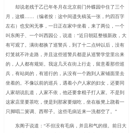
却说老残于乙已年冬月在北京前门外蝶园中住了三个
月，这蝶……（编者按：这中间遗失稿笺一张，约四百字
左右）也安闲无事，一日正在家中坐着，来了两位，一个
叫东阁子、一个叫西园公，说道：“近日朝廷整顿新政，大
有可观了。满街都换了巡警兵，到了十二点钟以后，没有
灯笼就不许走路，并且这些巡警兵都是从巡警学堂里出来
的，人人都有规矩。我这几天在街上行走，留意看那些巡
兵，有站岗的，有巡行的，从没有一个跑到人家铺面里去
坐着的。不像以前的巡兵，遇着小户人家的妇女，还要同
人家胡说乱道，人家不依，他还要拿棍子打人家。不是到
这家店里要茶吃，便是到那家要烟吃，坐在板凳上跷着一
只脚唱二簧调、西帮子。这些毛病近来一洗都空了。”
东阁子说道：“不但没有毛病，并且和气的很。前日大