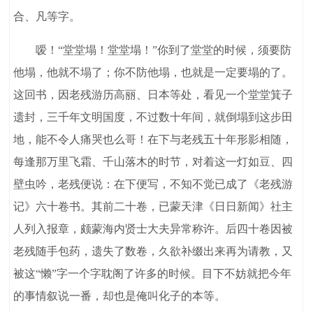
合、凡等字。
嗳！“堂堂塌！堂堂塌！”你到了堂堂的时候，须要防
他塌，他就不塌了；你不防他塌，也就是一定要塌的了。
这回书，因老残游历高丽、日本等处，看见一个堂堂箕子
遗封，三千年文明国度，不过数十年间，就倒塌到这步田
地，能不令人痛哭也么哥！在下与老残五十年形影相随，
每逢那万里飞霜、千山落木的时节，对着这一灯如豆、四
壁虫吟，老残便说：在下便写，不知不觉已成了《老残游
记》六十卷书。其前二十卷，已蒙天津《日日新闻》社主
人列入报章，颇蒙海内贤士大夫异常称许。后四十卷因被
老残随手包药，遗失了数卷，久欲补缀出来再为请教，又
被这“懒”字一个字耽阁了许多的时候。目下不妨就把今年
的事情叙说一番，却也是俺叫化子的本等。