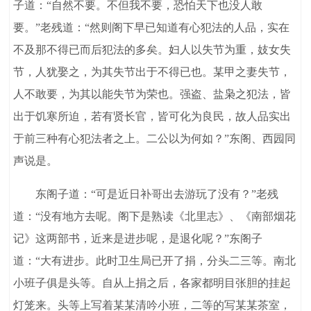
子道：“自然不要。不但我不要，恐怕天下也没人敢
要。”老残道：“然则阁下早已知道有心犯法的人品，实在
不及那不得已而后犯法的多矣。妇人以失节为重，妓女失
节，人犹娶之，为其失节出于不得已也。某甲之妻失节，
人不敢要，为其以能失节为荣也。强盗、盐枭之犯法，皆
出于饥寒所迫，若有贤长官，皆可化为良民，故人品实出
于前三种有心犯法者之上。二公以为何如？”东阁、西园同
声说是。
东阁子道：“可是近日补哥出去游玩了没有？”老残
道：“没有地方去呢。阁下是熟读《北里志》、《南部烟花
记》这两部书，近来是进步呢，是退化呢？”东阁子
道：“大有进步。此时卫生局已开了捐，分头二三等。南北
小班子俱是头等。自从上捐之后，各家都明目张胆的挂起
灯笼来。头等上写着某某清吟小班，二等的写某某茶室，