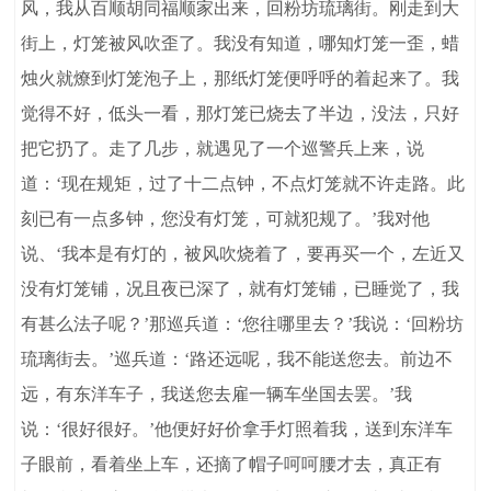
风，我从百顺胡同福顺家出来，回粉坊琉璃街。刚走到大
街上，灯笼被风吹歪了。我没有知道，哪知灯笼一歪，蜡
烛火就燎到灯笼泡子上，那纸灯笼便呼呼的着起来了。我
觉得不好，低头一看，那灯笼已烧去了半边，没法，只好
把它扔了。走了几步，就遇见了一个巡警兵上来，说
道：‘现在规矩，过了十二点钟，不点灯笼就不许走路。此
刻已有一点多钟，您没有灯笼，可就犯规了。’我对他
说、‘我本是有灯的，被风吹烧着了，要再买一个，左近又
没有灯笼铺，况且夜已深了，就有灯笼铺，已睡觉了，我
有甚么法子呢？’那巡兵道：‘您往哪里去？’我说：‘回粉坊
琉璃街去。’巡兵道：‘路还远呢，我不能送您去。前边不
远，有东洋车子，我送您去雇一辆车坐国去罢。’我
说：‘很好很好。’他便好好价拿手灯照着我，送到东洋车
子眼前，看着坐上车，还摘了帽子呵呵腰才去，真正有