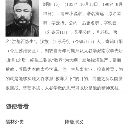
刘鹗（è）（1857年10月18日—1909年8月
23日），清末小说家。谱名震远，原名孟
鹏，字云抟、公约。后更名鹗，字铁云
（刘铁云[1]），又字公约，号老残。署
名“洪都百炼生”。汉族，江苏丹徒（今镇江市）人，寄籍山阳
（今江苏淮安区）。刘鹗自青年时期拜从太谷学派南宗李光炘
(龙川)之后，终生主张以“教养”为大纲，发展经济生产，富而
后教，养民为本的太谷学说。他一生从事实业，投资教育，为
的就是能够实现太谷学派“教养天下”的目的。而他之所以能屡
败屡战、坚韧不拔，太谷学派的思想可以说是他的精神支柱。
随便看看
儒林外史
隋唐演义