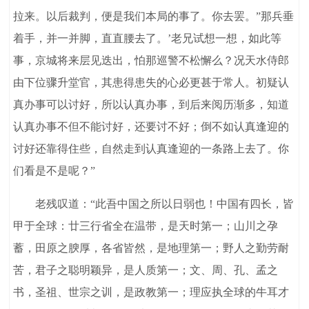
拉来。以后裁判，便是我们本局的事了。你去罢。”那兵垂
着手，并一并脚，直直腰去了。’老兄试想一想，如此等
事，京城将来层见迭出，怕那巡警不松懈么？况天水侍郎
由下位骤升堂官，其患得患失的心必更甚于常人。初疑认
真办事可以讨好，所以认真办事，到后来阅历渐多，知道
认真办事不但不能讨好，还要讨不好；倒不如认真逢迎的
讨好还靠得住些，自然走到认真逢迎的一条路上去了。你
们看是不是呢？”
老残叹道：“此吾中国之所以日弱也！中国有四长，皆
甲于全球：廿三行省全在温带，是天时第一；山川之孕
蓄，田原之腴厚，各省皆然，是地理第一；野人之勤劳耐
苦，君子之聪明颖异，是人质第一；文、周、孔、孟之
书，圣祖、世宗之训，是政教第一；理应执全球的牛耳才