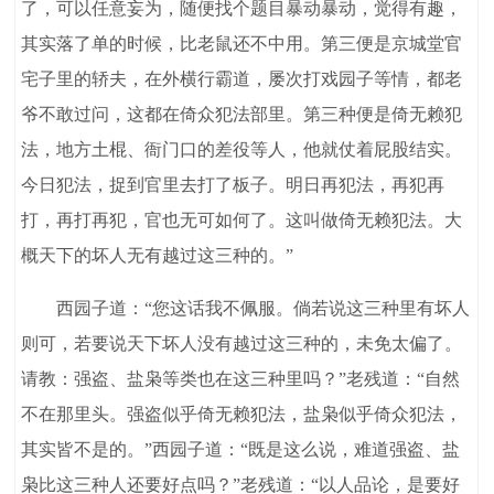
了，可以任意妄为，随便找个题目暴动暴动，觉得有趣，
其实落了单的时候，比老鼠还不中用。第三便是京城堂官
宅子里的轿夫，在外横行霸道，屡次打戏园子等情，都老
爷不敢过问，这都在倚众犯法部里。第三种便是倚无赖犯
法，地方土棍、衙门口的差役等人，他就仗着屁股结实。
今日犯法，捉到官里去打了板子。明日再犯法，再犯再
打，再打再犯，官也无可如何了。这叫做倚无赖犯法。大
概天下的坏人无有越过这三种的。”
西园子道：“您这话我不佩服。倘若说这三种里有坏人
则可，若要说天下坏人没有越过这三种的，未免太偏了。
请教：强盗、盐枭等类也在这三种里吗？”老残道：“自然
不在那里头。强盗似乎倚无赖犯法，盐枭似乎倚众犯法，
其实皆不是的。”西园子道：“既是这么说，难道强盗、盐
枭比这三种人还要好点吗？”老残道：“以人品论，是要好