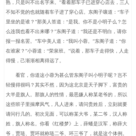
熟，只是叫不出名字来。”看着那车子已进穿心店去，三人
不知不觉的也就随着车子进了穿心店。东阁子嚷道：“车子
里坐的是谁？”那美人答道：“是我。你不是小明子么？怎
么连我也看不出来哪？”东阁子道：“我还是不明白，请你
报一报名罢。”车中美人道：“我叫小蓉。”东阁子道：“你
在谁家？”小蓉道：“荣泉班。”说着，那车子走得快，人走
得慢，己渐渐相离得远了。
看官，你道这小蓉为甚么管东阁子叫小明子呢？岂不
轻慢得很吗？其实不然，因为这北京是天子脚下，富贵的
大半是旗人。那旗人的性情，最恶嫌人称某老爷的，所以
这些班子里揣摩风气，凡人进来，请问贵姓后，立刻就要
请问行几的。初次见面，可以称某大爷，某二爷，汉人称
姓，旗人称名。你看《红楼梦》上，薛蟠是汉军，称薛大
爷，贾琏、贾环就称琏二爷、环三爷了，就是这个体例。