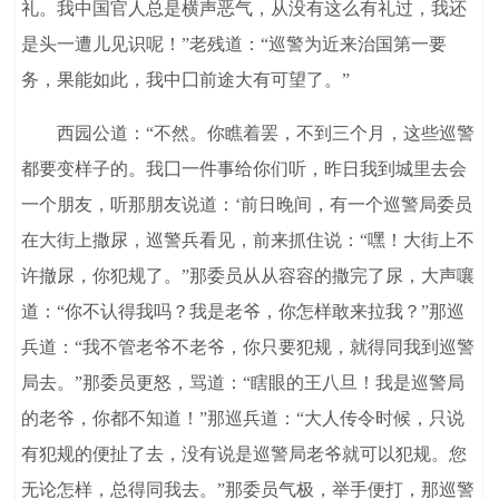
礼。我中国官人总是横声恶气，从没有这么有礼过，我还
是头一遭儿见识呢！”老残道：“巡警为近来治国第一要
务，果能如此，我中囗前途大有可望了。”
西园公道：“不然。你瞧着罢，不到三个月，这些巡警
都要变样子的。我囗一件事给你们听，昨日我到城里去会
一个朋友，听那朋友说道：‘前日晚间，有一个巡警局委员
在大街上撒尿，巡警兵看见，前来抓住说：“嘿！大街上不
许撤尿，你犯规了。”那委员从从容容的撒完了尿，大声嚷
道：“你不认得我吗？我是老爷，你怎样敢来拉我？”那巡
兵道：“我不管老爷不老爷，你只要犯规，就得同我到巡警
局去。”那委员更怒，骂道：“瞎眼的王八旦！我是巡警局
的老爷，你都不知道！”那巡兵道：“大人传令时候，只说
有犯规的便扯了去，没有说是巡警局老爷就可以犯规。您
无论怎样，总得同我去。”那委员气极，举手便打，那巡警