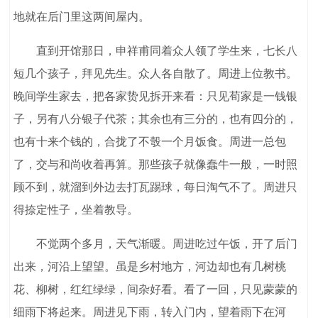
地就在后门里这两间屋内。
直到开馆那日，申祥甫同着众人领了学生来，七长八
短几个孩子，拜见先生。众人各自散了。周进上位教书。
晚间学生家去，把各家贽见拆开来看：只见荀家是一钱银
子，另有八分银子代茶；其余也有三分的，也有四分的，
也有十来个钱的，合拢了不彀一个月饭食。周进一总包
了，交与和尚收着再算。那些孩子就像蠢牛一般，一时照
顾不到，就溜到外边去打瓦踢球，每日淘气不了。周进只
得捺定性子，坐着教导。
不觉两个多月，天气渐暖。周进吃过午饭，开了后门
出来，河沿上望望。虽是乡村地方，河边却也有几树桃
花、柳树，红红绿绿，间杂好看。看了一回，只见蒙蒙的
细雨下将起来。周进见下雨，转入门内，望着雨下在河