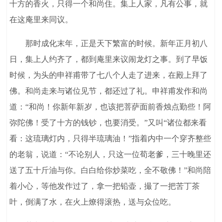
十方的香火，只得一个和尚住。集上人家，凡有公事，就
在这庵里来同议。
那时成化末年，正是天下繁富的时候。新年正月初八
日，集上人约齐了，都到庵里来议闹龙灯之事。到了早饭
时候，为头的申祥甫带了七八个人走了进来，在殿上拜了
佛。和尚走来与诸位见节，都还过了礼。申祥甫发作和尚
道：“和尚！你新年新岁，也该把菩萨面前香烛点勤些！阿
弥陀佛！受了十方的钱钞，也要消受。”又叫“诸位都来看
看：这琉璃灯内，只得半琉璃油！”指着内中一个穿齐整些
的老翁，说道：“不论别人，只这一位荀老爹，三十晚里还
送了五十斤油与你。白白给你炒菜吃，全不敬佛！”和尚陪
着小心，等他发作过了，拿一把铅壶，撮了一把苦丁茶
叶，倒满了水，在火上燎得滚热，送与众位吃。