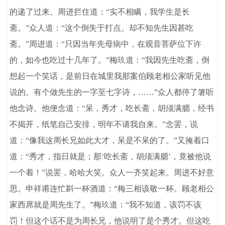
的递了过来。周进拦住道：“实不相瞒，我学生是长
斋。”众人道：“这个倒失于打点。却不知先生因甚吃
斋。”周进道：“只因当年先母病中，在观音菩萨位下许
的，如今也吃过十几年了。”梅玖道：“我因先生吃斋，倒
想起一个笑话，是前日在城里我那案伯顾老相公家听见他
说的。有个做先生的一字至七字诗，……”众人都停了箸听
他念诗。他便念道：“呆，秀才，吃长斋，胡须满腮，经书
不揭开，纸笔自己安排，明年不请我自来。”念罢，说
道：“像我这周长兄如此大才，呆是不呆的了。”又掩着口
道：“秀才，指日就是；那‘吃长斋，胡须满腮’，竟被他说
一个着！”说罢，哈哈大笑。众人一齐笑起来。周进不好意
思。申祥甫连忙斟一杯酒道：“梅三相该敬一杯。顾老相公
家西席就是周先生了。”梅玖道：“我不知道，该罚不该
罚！但这个话不是为周长兄，他说明了是个秀才。但这吃