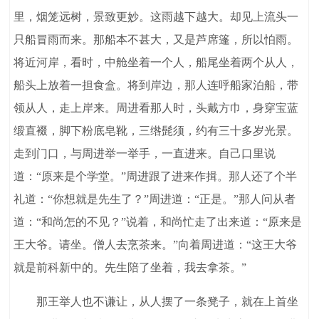
里，烟笼远树，景致更妙。这雨越下越大。却见上流头一
只船冒雨而来。那船本不甚大，又是芦席篷，所以怕雨。
将近河岸，看时，中舱坐着一个人，船尾坐着两个从人，
船头上放着一担食盒。将到岸边，那人连呼船家泊船，带
领从人，走上岸来。周进看那人时，头戴方巾，身穿宝蓝
缎直裰，脚下粉底皂靴，三绺髭须，约有三十多岁光景。
走到门口，与周进举一举手，一直进来。自己口里说
道：“原来是个学堂。”周进跟了进来作揖。那人还了个半
礼道：“你想就是先生了？”周进道：“正是。”那人问从者
道：“和尚怎的不见？”说着，和尚忙走了出来道：“原来是
王大爷。请坐。僧人去烹茶来。”向着周进道：“这王大爷
就是前科新中的。先生陪了坐着，我去拿茶。”
那王举人也不谦让，从人摆了一条凳子，就在上首坐