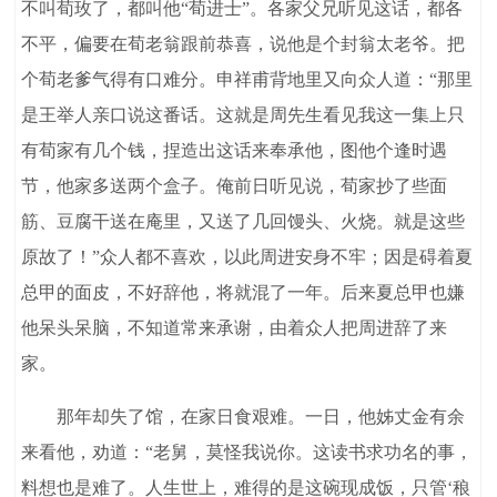
不叫荀玫了，都叫他“荀进士”。各家父兄听见这话，都各
不平，偏要在荀老翁跟前恭喜，说他是个封翁太老爷。把
个荀老爹气得有口难分。申祥甫背地里又向众人道：“那里
是王举人亲口说这番话。这就是周先生看见我这一集上只
有荀家有几个钱，捏造出这话来奉承他，图他个逢时遇
节，他家多送两个盒子。俺前日听见说，荀家抄了些面
筋、豆腐干送在庵里，又送了几回馒头、火烧。就是这些
原故了！”众人都不喜欢，以此周进安身不牢；因是碍着夏
总甲的面皮，不好辞他，将就混了一年。后来夏总甲也嫌
他呆头呆脑，不知道常来承谢，由着众人把周进辞了来
家。
那年却失了馆，在家日食艰难。一日，他姊丈金有余
来看他，劝道：“老舅，莫怪我说你。这读书求功名的事，
料想也是难了。人生世上，难得的是这碗现成饭，只管‘稂