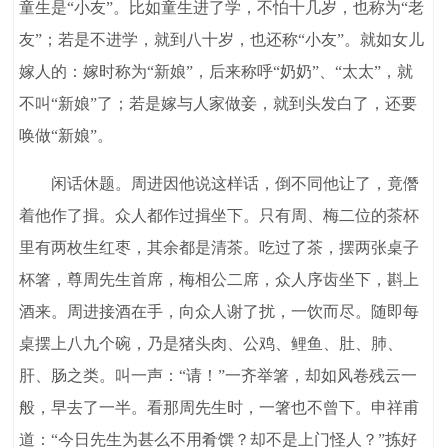
童生是“小友”。比如童生进了学，不怕十几岁，也称为“老
友”；若是不进学，就到八十岁，也还称“小友”。就如女儿
嫁人的：嫁时称为“新娘”，后来称呼“奶奶”、“太太”，就
不叫“新娘”了；若是嫁与人家做妾，就到头发白了，还要
唤做“新娘”。
闲话休题。周进因他说这样话，倒不同他让了，竟僭
着他作了揖。众人都作过揖坐下。只有周、梅二位的茶杯
里有两枚生红枣，其余都是清茶。吃过了茶，摆两张桌子
杯箸，尊周先生首席，梅相公二席，众人序齿坐下，斟上
酒来。周进接酒在手，向众人谢了扰，一饮而尽。随即每
桌摆上八九个碗，乃是猪头肉、公鸡、鲤鱼、肚、肺、
肝、肠之类。叫一声：“请！”一齐举箸，却如风卷残云一
般，早去了一半。看那周先生时，一箸也不曾下。申祥甫
道：“今日先生为甚么不用肴馔？却不是上门怪人？”拣好