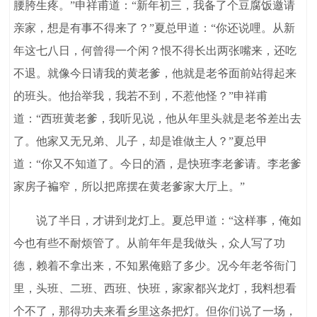
腰胯生疼。”申祥甫道：“新年初三，我备了个豆腐饭邀请
亲家，想是有事不得来了？”夏总甲道：“你还说哩。从新
年这七八日，何曾得一个闲？恨不得长出两张嘴来，还吃
不退。就像今日请我的黄老爹，他就是老爷面前站得起来
的班头。他抬举我，我若不到，不惹他怪？”申祥甫
道：“西班黄老爹，我听见说，他从年里头就是老爷差出去
了。他家又无兄弟、儿子，却是谁做主人？”夏总甲
道：“你又不知道了。今日的酒，是快班李老爹请。李老爹
家房子褊窄，所以把席摆在黄老爹家大厅上。”
说了半日，才讲到龙灯上。夏总甲道：“这样事，俺如
今也有些不耐烦管了。从前年年是我做头，众人写了功
德，赖着不拿出来，不知累俺赔了多少。况今年老爷衙门
里，头班、二班、西班、快班，家家都兴龙灯，我料想看
个不了，那得功夫来看乡里这条把灯。但你们说了一场，