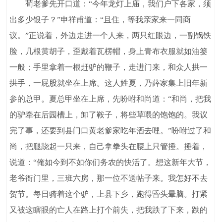
荀老爹先开口道：“今年龙灯上庙，我们户下各家，须
出多少银子？”申祥甫道：“且住，等我亲家来一同商
议。”正说着，外边走进一个人来，两只红眼边，一副锅铁
脸，几根黄胡子，歪戴着瓦楞帽，身上青布衣服就如油篓
一般；手里拿着一根赶驴的鞭子，走进门来，和众人拱一
拱手，一屁股就坐在上席。这人姓夏，乃薛家集上旧年新
参的总甲。夏总甲坐在上席，先吩咐和尚道：“和尚，把我
的驴牵在后园槽上，卸了鞍子，将些草喂的饱饱的。我议
完了事，还要到县门口黄老爹家吃年酒去哩。”吩咐过了和
尚，把腿跷起一只来，自己拿拳头在腰上只管捶。捶着，
说道：“俺如今到不如你们务农的快活了。想这新年大节，
老爷衙门里，三班六房，那一位不送帖子来。我怎好不去
贺节。每日骑着这个驴，上县下乡，跑得昏头晕脑。打紧
又被这瞎眼的亡人在路上打个前失，把我跌了下来，跌的