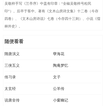
吴敬梓手写《兰亭序》中盖有印章：“全椒吴敬梓号粒民
印”）。后卒于客中。著有《文木山房诗文集》十二卷（今存
四卷）、《文木山房诗说》七卷（今存四十三则）、小说《儒
林外史》。
随便看看
隋唐演义
孽海花
三侠五义
陶庵梦忆
传习录
文子
太玄经
公羊传
说唐全传
小窗幽记