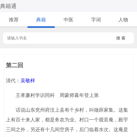
典籍通
推荐
典籍
中医
字词
人物
搜 索
第二回
清代：
吴敬梓
王孝廉村学识同科 周蒙师暮年登上第
话说山东兖州府汶上县有个乡村，叫做薛家集。这集
上有百十来人家，都是务农为业。村口一个观音庵，殿宇
三间之外，另还有十几间空房子，后门临着水次。这庵是