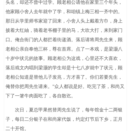
头名，却还不曾中过学。顾老相公请他在家里三个年头，
他家顾小舍人去年就中了学，和咱镇上梅三相一齐中的。
那日从学里师爷家迎了回来，小舍人头上戴着方巾，身上
披着大红紬，骑着老爷棚子里的马，大吹大打，来到家门
口。俺合衙门的人都拦着街递酒。落后请将周先生来，顾
老相公亲自奉他三杯，尊在首席。点了一本戏，是梁灏八
十岁中状元的故事。顾老相公为这戏，心里还不大喜欢，
落后戏文内唱到梁灏的学生却是十七八岁就中了状元，顾
老相公知道是替他儿子发兆，方才喜了。你们若要先生，
俺替你把周先生请来。”众人都说是好。吃完了茶，和尚又
下了一箸牛肉面吃了，各自散讫。
次日，夏总甲果然替周先生说了，每年馆金十二两银
子，每日二分银子在和尚家代饭，约定灯节后下乡，正月
二十开馆。