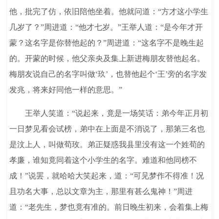
他，批完了仿，依旧陪他坐着。他就问道：“方才这小学生
几岁了？”周进道：“他才七岁。”王举人道：“是今年才开
蒙？这名字是你替他起的？”周进道：“这名字不是晚生起
的。开蒙的时候，他父亲央及集上新进梅朋友替他起名。
梅朋友说自己的名字叫做‘玖’，也替他起个‘王’旁的名字发
发兆，将来好同他一样的意思。”
王举人笑道：“说起来，竟是一场笑话：弟今年正月初
一日梦见看会试榜，弟中在上面是不消说了，那第三名也
是汶上人，叫做荀玫。弟正疑惑我县里没有这一个姓荀的
孝廉，谁知竟同着这个小学生的名字。难道和他同榜不
成！”说罢，就哈哈大笑起来，道：“可见梦作不得准！况
且功名大事，总以文章为主，那里有甚么鬼神！”周进
道：“老先生，梦也竟有准的。前日晚生初来，会着集上梅