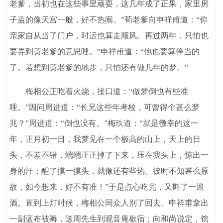
老爹，当初也在这些事里顽耍，这几年成了正果，家里房
子盖的像天宫一般，好不热闹。”荀老爹向申祥甫道：“你
亲家自从当了门户，时运也算走顺风。再过两年，只怕也
要弄到黄老爹的意思哩。”申祥甫道：“他也要算停当的
了。若想到黄老爹的地步，只怕还有做几年的梦。”
梅相公正吃着火烧，接口道：“做梦倒也有些准
哩。”因问周进道：“长兄这些年考校，可曾得个甚么梦
兆？”周进道：“倒也没有。”梅玖道：“就是徼幸的这一
年，正月初一日，我梦见在一个极高的山上，天上的日
头，不差不错，端端正正掉了下来，压在我头上，惊出一
身的汗；醒了摸一摸头，就像还有些热。彼时不知甚么原
故，如今想来，好不有准！”于是点心吃完，又斟了一巡
酒。直到上灯时候，梅相公同众人别了回去。申祥甫拿出
一副蓝布被褥，送周先生到观音庵歇宿；向和尚说定，馆