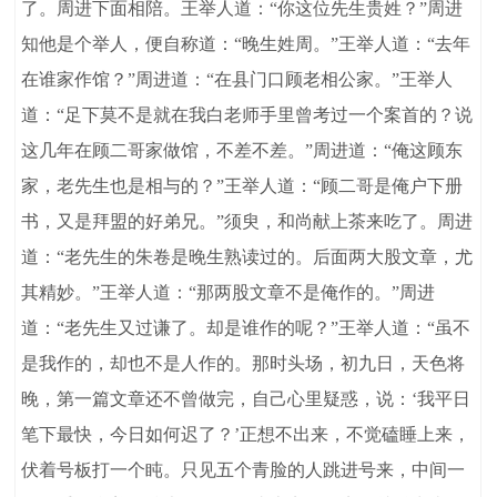
了。周进下面相陪。王举人道：“你这位先生贵姓？”周进
知他是个举人，便自称道：“晚生姓周。”王举人道：“去年
在谁家作馆？”周进道：“在县门口顾老相公家。”王举人
道：“足下莫不是就在我白老师手里曾考过一个案首的？说
这几年在顾二哥家做馆，不差不差。”周进道：“俺这顾东
家，老先生也是相与的？”王举人道：“顾二哥是俺户下册
书，又是拜盟的好弟兄。”须臾，和尚献上茶来吃了。周进
道：“老先生的朱卷是晚生熟读过的。后面两大股文章，尤
其精妙。”王举人道：“那两股文章不是俺作的。”周进
道：“老先生又过谦了。却是谁作的呢？”王举人道：“虽不
是我作的，却也不是人作的。那时头场，初九日，天色将
晚，第一篇文章还不曾做完，自己心里疑惑，说：‘我平日
笔下最快，今日如何迟了？’正想不出来，不觉磕睡上来，
伏着号板打一个盹。只见五个青脸的人跳进号来，中间一