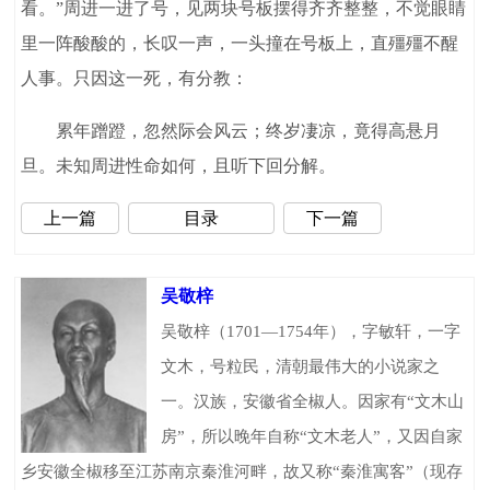
看。”周进一进了号，见两块号板摆得齐齐整整，不觉眼睛
里一阵酸酸的，长叹一声，一头撞在号板上，直殭殭不醒
人事。只因这一死，有分教：
累年蹭蹬，忽然际会风云；终岁凄凉，竟得高悬月
旦。未知周进性命如何，且听下回分解。
上一篇
目录
下一篇
吴敬梓
吴敬梓（1701—1754年），字敏轩，一字
文木，号粒民，清朝最伟大的小说家之
一。汉族，安徽省全椒人。因家有“文木山
房”，所以晚年自称“文木老人”，又因自家
乡安徽全椒移至江苏南京秦淮河畔，故又称“秦淮寓客”（现存