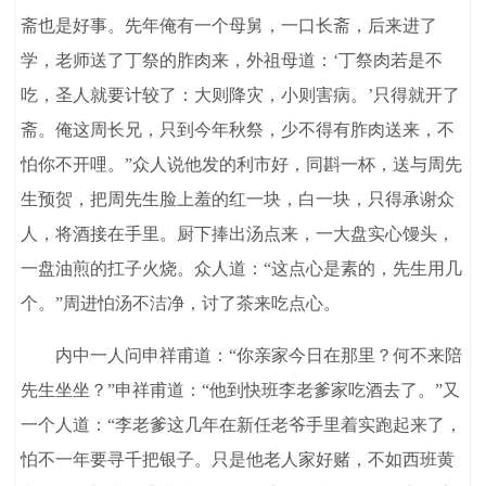
斋也是好事。先年俺有一个母舅，一口长斋，后来进了
学，老师送了丁祭的胙肉来，外祖母道：‘丁祭肉若是不
吃，圣人就要计较了：大则降灾，小则害病。’只得就开了
斋。俺这周长兄，只到今年秋祭，少不得有胙肉送来，不
怕你不开哩。”众人说他发的利市好，同斟一杯，送与周先
生预贺，把周先生脸上羞的红一块，白一块，只得承谢众
人，将酒接在手里。厨下捧出汤点来，一大盘实心馒头，
一盘油煎的扛子火烧。众人道：“这点心是素的，先生用几
个。”周进怕汤不洁净，讨了茶来吃点心。
内中一人问申祥甫道：“你亲家今日在那里？何不来陪
先生坐坐？”申祥甫道：“他到快班李老爹家吃酒去了。”又
一个人道：“李老爹这几年在新任老爷手里着实跑起来了，
怕不一年要寻千把银子。只是他老人家好赌，不如西班黄