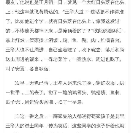
朋友，他说也是正月初一日，梦见一个大红日头落在他头
上；他这年就飞黄腾达的。”王举人道：“这话更不作得准
了。比如他进个学，就有日头落在他头上，像我这发过
的，不该连天都掉下来，是俺顶着的了？”彼此说着闲话，
掌上灯烛，管家捧上酒饭，鸡、鱼、鸭、肉，堆满春台。
王举人也不让周进，自己坐着吃了，收下碗去。落后和尚
送出周进的饭来，一碟老菜叶，一壶热水。周进也吃了。
叫了安置，各自歇宿。
次早，天色已晴，王举人起来洗了脸，穿好衣服，拱
一拱手，上船去了。撒了一地的鸡骨头、鸭翅膀、鱼刺、
瓜子壳，周进昏头昏脑，扫了一早晨。
自这一番之后，一薛家集的人都晓得荀家孩子是县里
王举人的进士同年，传为笑话。这些同学的孩子赶着他就