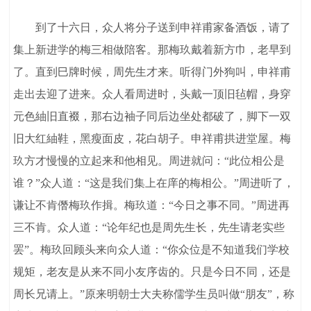
到了十六日，众人将分子送到申祥甫家备酒饭，请了
集上新进学的梅三相做陪客。那梅玖戴着新方巾，老早到
了。直到巳牌时候，周先生才来。听得门外狗叫，申祥甫
走出去迎了进来。众人看周进时，头戴一顶旧毡帽，身穿
元色紬旧直裰，那右边袖子同后边坐处都破了，脚下一双
旧大红紬鞋，黑瘦面皮，花白胡子。申祥甫拱进堂屋。梅
玖方才慢慢的立起来和他相见。周进就问：“此位相公是
谁？”众人道：“这是我们集上在庠的梅相公。”周进听了，
谦让不肯僭梅玖作揖。梅玖道：“今日之事不同。”周进再
三不肯。众人道：“论年纪也是周先生长，先生请老实些
罢”。梅玖回顾头来向众人道：“你众位是不知道我们学校
规矩，老友是从来不同小友序齿的。只是今日不同，还是
周长兄请上。”原来明朝士大夫称儒学生员叫做“朋友”，称