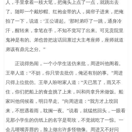
人，手里拿着一枝大笔，把俺头上点了一点，就跳出去
了。随即一个戴纱帽、红袍金带的人，揭帘子进来，把俺
拍了一下，说道：‘王公请起。’那时弟吓了一跳，通身冷
汗，醒转来，拿笔在手，不知不觉写了出来。可见贡院里
鬼神是有的。弟也曾把这话回禀过大主考座师，座师就道
弟该有鼎元之分。”
正说得热闹，一个小学生送仿来批，周进叫他阁着。
王举人道：“不妨，你只管去批仿，俺还有别的事。”周进
只得上位批仿。王举人吩咐家人道：“天已黑了，雨又不
住，你们把船上的食盒挑了上来，叫和尚拿升米做饭。船
家叫他伺候着，明日早走。”向周进道：“我方才上坟回
来，不想遇着雨，耽搁一夜。”说着，就猛然回头，一眼看
见那小学生的仿纸上的名字是荀玫，不觉就吃了一惊。一
会儿咂嘴弄唇的，脸上做出许多怪物像。周进又不好问