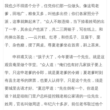
我也少不得搭个分子，任凭你们那一位做头。像这荀老
爹，田地广，粮食又多，叫他多出些；你们各家照分子
派，这事就舞起来了。”众人不敢违拗，当下捺着姓荀的出
了一半，其余众户也派了，共二三两银子，写在纸上。和
尚捧出茶盘，──云片糕、红枣，和些瓜子、豆腐干、栗
子、杂色糖，摆了两桌。尊夏老爹坐在首席，斟上茶来。
申祥甫又说：“孩子大了，今年要请一个先生。就是这
观音庵里做个学堂。”众人道：“俺们也有好几家孩子要上
学。只这申老爹的令郎，就是夏老爹的令婿；夏老爹时刻
有县主老爷的牌票，也要人认得字。只是这个先生，须是
要城里去请才好。”夏总甲道：“先生倒有一个。你道是
谁？就是咱衙门里户总科提控顾老相公家请的一位先生，
姓周，官名叫做周进，年纪六十多岁。前任老爷取过他个