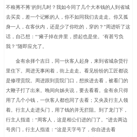
不稂莠不莠’的到几时？我如今同了几个大本钱的人到省城
去买卖，差一个记帐的人，你不如同我们去走走。你又孤
身一人，在客伙内，还是少了你吃的，穿的？”周进听了这
话，自己想：“‘瘫子掉在井里，捞起也是坐。’有甚亏负
我？”随即应允了。
金有余择个吉日，同一伙客人起身，来到省城杂货行
里住下。周进无事闲着，街上走走。看见纷纷的工匠都说
是修理贡院。周进跟到贡院门口，想挨进去看，被看门的
大鞭子打了出来。晚间向姊夫说，要去看看。金有余只得
用了几个小钱，一伙客人都也同了去看；又央及行主人领
着。行主人走进头门，用了钱的并无拦阻。到了龙门下，
行主人指道：“周客人，这是相公们进的门了。”进去两边
号房门，行主人指道：“这是天字号了，你自进去看