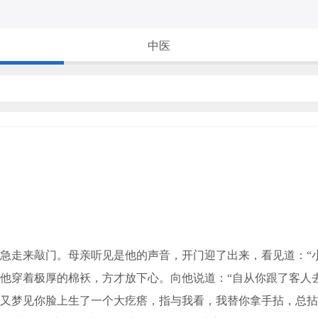
中医
来敲门。母亲听见是他的声音，开门迎了出来，看见道：“小二
他穿着极厚的棉袄，方才放下心。向他说道：“自从你跟了客人
又梦见你脸上生了一个大疙瘩，指与我看，我替你拿手拈，总拈