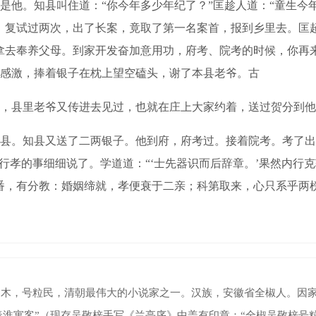
。知县叫住道：“你今年多少年纪了？”匡趁人道：“童生今年
。复试过两次，出了长案，竟取了第一名案首，报到乡里去。匡
拿去奉养父母。到家开发奋加意用功，府考、院考的时候，你再
感激，捧着银子在枕上望空磕头，谢了本县老爷。古
县里老爷又传进去见过，也就在庄上大家约着，送过贺分到他
。知县又送了二两银子。他到府，府考过。接着院考。考了出
行孝的事细细说了。学道道：“‘士先器识而后辞章。’果然内行
番，有分教：婚姻缔就，孝便衰于二亲；科第取来，心只系乎两
一字文木，号粒民，清朝最伟大的小说家之一。汉族，安徽省全椒人。因家
秦淮寓客”（现存吴敬梓手写《兰亭序》中盖有印章：“全椒吴敬梓号