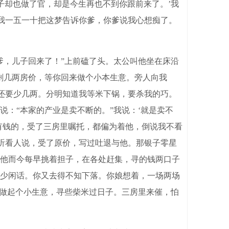
儿子却也做了官，却是今生再也不到你跟前来了。’我
，我一五一十把这梦告诉你爹，你爹说我心想痴了。
，儿子回来了！”上前磕了头。太公叫他坐在床沿
剩几两房价，等你回来做个小本生意。旁人向我
价还要少几两。分明知道我等米下锅，要杀我的巧。
：“本家的产业是卖不断的。”我说：‘就是卖不
有钱的，受了三房里嘱托，都偏为着他，倒说我不看
哥听看人说，受了原价，写过吐退与他。那银子零星
他而今每早挑着担子，在各处赶集，寻的钱两口子
少闲话。你又去得不知下落。你娘想着，一场两场
日做起个小生意，寻些柴米过日子。三房里来催，怕