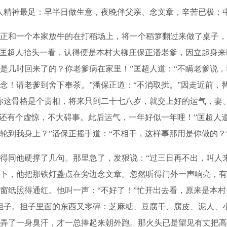
人精神最足：早半日做生意，夜晚伴父亲、念文章，辛苦已极；
和一个本家放牛的在打稻场上，将一个稻箩翻过来做了桌子，
”匡超人抬头一看，认得便是本村大柳庄保正潘老爹，因立起身来
是几时回来了的？你老爹病在家里！”匡超人道：“不瞒老爹说
念！请老爹到舍下奉茶。”潘保正道：“不消取扰。”因走近前，
你这骨格是个贵相，将来只到二十七八岁，就交上好的运气，妻
也还有个虚惊，不大碍事。此后运气，一年好似一年哩！”匡超人
轮到我身上？”潘保正摇手道：“不相干，这样事那用是你做的？
同他硬撑了几句。那里急了，发狠说：“过三日再不出，叫人来
下，他把那铁灯盏点在旁边念文章。忽然听得门外一声响亮，有
窗纸照得通红。他叫一声：“不好了！”忙开出去看，原来是本村
担子。担子里面的东西又零碎：芝麻糖、豆腐干、腐皮、泥人、
弄了一身臭汗，才一总捧起来朝外跑。那火头已是望见有丈把高