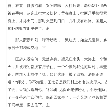
褥、衣裳、鞋脚抱着，哭哭啼啼，反往后走。老奶奶吓得两
被在手内，从床上把太公扶起，背在身上，把两只手搂得紧
身上。才得出门，那时火已到门口，几乎没有出路。匡超人
知吓的躲在那里去了。斋
那火轰轰烈烈，哔哔噗噗，一派红光，如金龙乱舞。乡间
家房子都烧成空地。古
匡超人没奈何，无处存身。望见庄南头，大路上一个和尚
火，凡被烧的都没有房子住。一个个搬到我这庵里时，再盖
正。匡超人上前作了揖，如此这般，被了回禄。潘保正道：
道：“师父，你不知道，匡太公是我们村上有名的忠厚人。
了去。香钱我送与你。”和尚听见保正老爹吩咐，不敢违拗
了一壶茶来与众位吃。保正回家去了，一会又送了些饭和粟
了间半屋，搬去住下。主