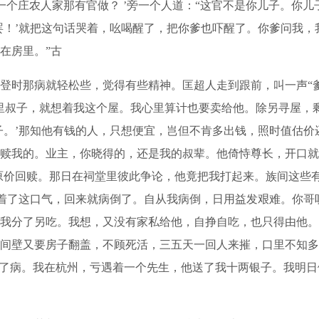
一个庄农人家那有官做？ ’旁一个人道：“这官不是你儿子。你
罢！’就把这句话哭着，吆喝醒了，把你爹也吓醒了。你爹问我
在房里。”古
时那病就轻松些，觉得有些精神。匡超人走到跟前，叫一声“爹
里叔子，就想着我这个屋。我心里算计也要卖给他。除另寻屋，
子。’那知他有钱的人，只想便宜，岂但不肯多出钱，照时值估
赎我的。业主，你晓得的，还是我的叔辈。他倚恃尊长，开口就说
原价回赎。那日在祠堂里彼此争论，他竟把我打起来。族间这些
我着了这口气，回来就病倒了。自从我病倒，日用益发艰难。你
我分了另吃。我想，又没有家私给他，自挣自吃，也只得由他。
间壁又要房子翻盖，不顾死活，三五天一回人来摧，口里不知多
好了病。我在杭州，亏遇着一个先生，他送了我十两银子。我明