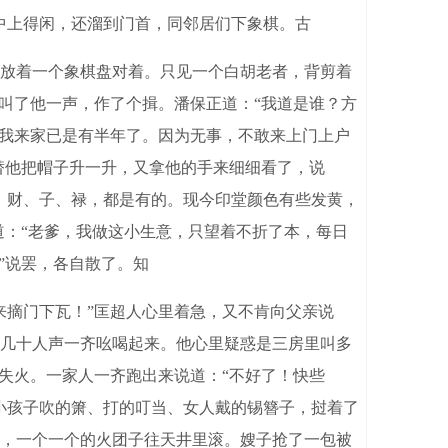
中上得闲，还溜到门首，同邻居们下象棋。古
放着一个象棋盘对着。只见一个白胡老者，背剪着
叫了他一声，作了个揖。潘保正道：“我道是谁？方
，我来家已是有半年了。因为无事，不敢来上门上户
替他把帽子升一升，又拿他的手来细细看了，说
、财、子、禄，都是有的。现今印堂颜色有些发黄，
道：“老爹，我做这小生意，只望着不折了本，每日
”说罢，各自散了。知
摘门下瓦！”匡超人心里着急，又不肯向父亲说
几十人声一齐吆喝起来。他心里疑惑是三房里叫多
失火。一家人一齐跑出来说道：“不好了！快些
小孩子吹的箫、打的叮当、女人戴的锡簪子，挝着了
，一个一个的火团子往天井里滚。嫂子抢了一包被