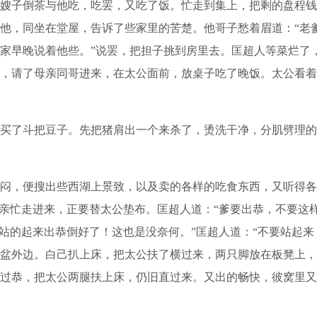
子倒茶与他吃，吃罢，又吃了饭。忙走到集上，把剩的盘程钱
他，同坐在堂屋，告诉了些家里的苦楚。他哥子愁着眉道：“老爹
家早晚说着他些。”说罢，把担子挑到房里去。匡超人等菜烂了
，请了母亲同哥进来，在太公面前，放桌子吃了晚饭。太公看着
了斗把豆子。先把猪肩出一个来杀了，烫洗干净，分肌劈理的
，便搜出些西湖上景致，以及卖的各样的吃食东西，又听得各
母亲忙走进来，正要替太公垫布。匡超人道：“爹要出恭，不要这
我站的起来出恭倒好了！这也是没奈何。”匡超人道：“不要站起
盆外边。白己扒上床，把太公扶了横过来，两只脚放在板凳上，
过恭，把太公两腿扶上床，仍旧直过来。又出的畅快，彼窝里又