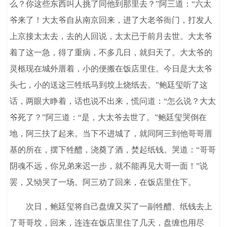
么？你这些东西叫人挑了同他到那里去？”阿三道：“六太
爷来了！大太爷自从南京回来，进了大老爷衙门，打发人
上京接太太去，去的人回说，太太已于前月去世。大太爷
着了这一急，得了重病，不多几日，就归天了。大太爷的
灵柩现在城外厝着，小的便搬在饭店里住。今日是大太爷
头七，小的送这三牲纸马到坟上烧纸去。”鲍廷玺听了这
话，两眼大睁着，话也说不出来，慌问道：“怎么说？大太
爷死了？”阿三道：“是，大太爷去世了。”鲍廷玺哭倒在
地，阿三扶了起来。当下不进城了，就同阿三到他哥哥厝
基的所在，摆下牲醴，浇奠了酒，焚起纸钱。哭道：“哥哥
阴魂不远，你兄弟来迟一步，就不能再见大哥一面！”说
罢，又恸哭了一场。阿三劝了回来，在饭店里住下。
次日，鲍廷玺将自己盘缠又买了一副牲醴、纸钱去上
了哥哥坟，回来，连连在饭店里住了几天，盘缠也用尽