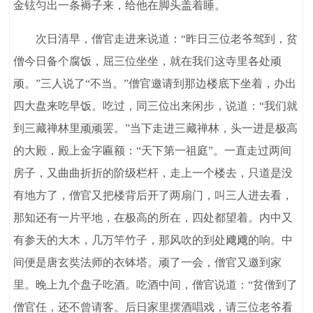
金铉匀出一条褥子来，给他在脚头盖着睡。
次日清早，僧官走进来说道：“昨日三位老爷驾到，贫
僧今日备个腐饭，屈三位坐坐，就在我们这寺里各处顽
顽。”三人说了“不当。”僧官邀请到那边楼底下坐着，办出
四大盘来吃早饭。吃过，同三位出来闲步，说道：“我们就
到三藏禅林里顽顽罢。”当下走进三藏禅林，头一进是极高
的大殿，殿上金字匾额：“天下第一祖庭”。一直走过两间
房子，又曲曲折折的阶级栏杆，走上一个楼去，只道是没
有地方了，僧官又把楼背后开了两扇门，叫三人进去看，
那知还有一片平地，在极高的所在，四处都望着。内中又
有参天的大木，几万竿竹子，那风吹的到处飕飕的响。中
间便是唐玄奘法师的衣钵塔。顽了一会，僧官又邀到家
里。晚上九个盘子吃酒。吃酒中间，僧官说道：“贫僧到了
僧官任，还不曾请客。后日家里摆酒唱戏，请三位老爷看