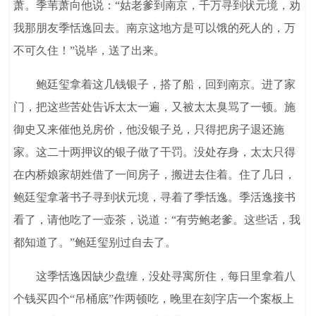
萧。季苇萧向他说：“姑老爹到南京，千万寻到状元境，劝
我那朋友季恬逸回去。南京这地方是可以饿的死人的，万
不可久住！”说毕，送了出来。
鲍廷玺拿着这几钱银子，搭了船，回到南京。进了家
门，把这些苦处告诉太太一遍，又被太太臭骂了一顿。施
御史又来催他兑房价，他没银子兑，只得把房子退还施
家。这二十两押议的银子做了干罚。没处存身，太太只得
在内桥娘家胡姓借了一间房子，搬进去住着。住了几日，
鲍廷玺拿著书子寻到状元境，寻着了季恬逸。季活逸接书
看了，请他吃了一壶茶，说道：“有劳鲍老爹。这些话，我
都知道了。”鲍廷玺别过自去了。
这季恬逸因缺少盘缠，没处寻寓所住，每日里拿着八
个钱买四个“吊桶底”作两顿吃，晚里在刻字店一个案板上