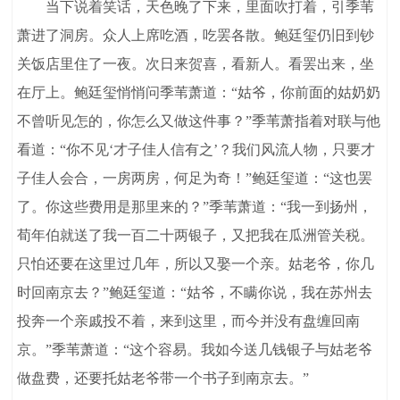
当下说着笑话，天色晚了下来，里面吹打着，引季苇
萧进了洞房。众人上席吃酒，吃罢各散。鲍廷玺仍旧到钞
关饭店里住了一夜。次日来贺喜，看新人。看罢出来，坐
在厅上。鲍廷玺悄悄问季苇萧道：“姑爷，你前面的姑奶奶
不曾听见怎的，你怎么又做这件事？”季苇萧指着对联与他
看道：“你不见‘才子佳人信有之’？我们风流人物，只要才
子佳人会合，一房两房，何足为奇！”鲍廷玺道：“这也罢
了。你这些费用是那里来的？”季苇萧道：“我一到扬州，
荀年伯就送了我一百二十两银子，又把我在瓜洲管关税。
只怕还要在这里过几年，所以又娶一个亲。姑老爷，你几
时回南京去？”鲍廷玺道：“姑爷，不瞒你说，我在苏州去
投奔一个亲戚投不着，来到这里，而今并没有盘缠回南
京。”季苇萧道：“这个容易。我如今送几钱银子与姑老爷
做盘费，还要托姑老爷带一个书子到南京去。”