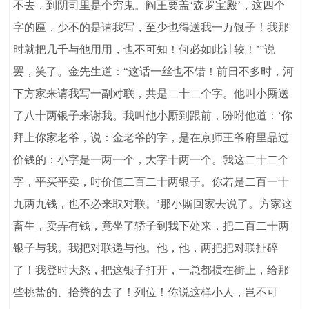
不去，到阴司里是个穷鬼。阎王要盖‘森罗宝殿’，这四个
字的匾，少不的是请我写，至少也得送我一万银子！我那
时就把几千与他用用，也不可知！何必如此计较！’”说
罢，笑了。金先生道：“这话一丝也不错！前日不多时，河
下方家来请我写一副对联，共是二十二个字。他叫小厮送
了八十两银子来谢我。我叫他小厮到跟前，吩咐他道：‘你
拜上你家老爷，说：金老爷的字，是在京师王爷府里品过
价钱的：小字是一两一个，大字十两一个。我这二十二个
字，平买平卖，时价值二百二十两银子。你若是二百一十
九两九钱，也不必来取对联。’那小厮回家去说了。方家这
畜生，卖弄有钱，竟坐了轿子到我下处来，把二百二十两
银子与我。我把对联递与他。他，他，两把把对联扯碎
了！我登时大怒，把这银子打开，一总都掼在街上，给那
些挑盐的、拾粪的去了！列位！你说这样小人，岂不可