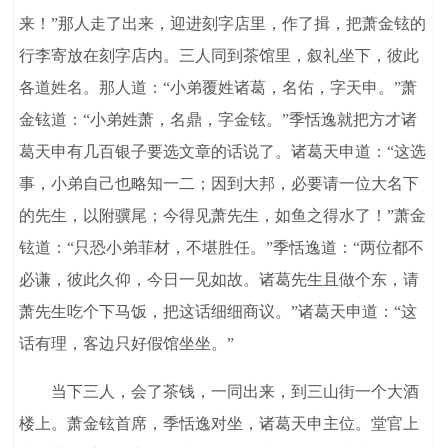
来！”那人走了出来，迎进刻字店里，作了揖，把萧金铉的
行李寄放在刻字店内。三人同到茶馆里，叙礼坐下，彼此
各道姓名。那人道：“小弟覆姓诸葛，名佑，字天申。”萧
金铉道：“小弟姓萧，名鼎，字金铉。”季恬逸就把方才诸
葛天申有几百银子要选文章的话说了。诸葛天申道：“这选
事，小弟自己也略知一二；因到大邦，必要请一位大名下
的先生，以附骥尾；今得见萧先生，如鱼之得水了！”萧金
铉道：“只恐小弟菲材，不堪胜任。”季恬逸道：“两位都不
必谦，彼此久仰，今日一见如故。诸葛先生且做个东，请
萧先生吃个下马饭，把这话细细商议。”诸葛天申道：“这
话有理，客边只好假馆坐坐。”
当下三人，会了茶钱，一同出来，到三山街一个大酒
楼上。萧金铉首席，季恬逸对坐，诸葛天申主位。堂官上