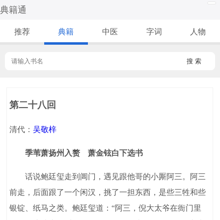
典籍通
推荐
典籍
中医
字词
人物
搜 索
第二十八回
清代：
吴敬梓
季苇萧扬州入赘 萧金铉白下选书
话说鲍廷玺走到阊门，遇见跟他哥的小厮阿三。阿三
前走，后面跟了一个闲汉，挑了一担东西，是些三牲和些
银锭、纸马之类。鲍廷玺道：“阿三，倪大太爷在衙门里