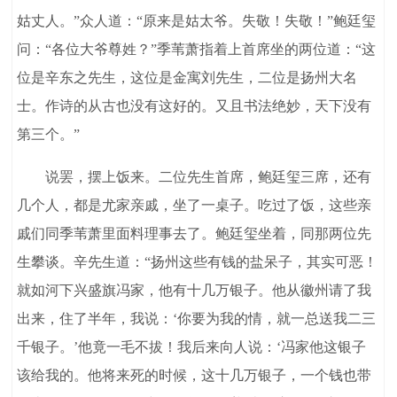
姑丈人。”众人道：“原来是姑太爷。失敬！失敬！”鲍廷玺
问：“各位大爷尊姓？”季苇萧指着上首席坐的两位道：“这
位是辛东之先生，这位是金寓刘先生，二位是扬州大名
士。作诗的从古也没有这好的。又且书法绝妙，天下没有
第三个。”
说罢，摆上饭来。二位先生首席，鲍廷玺三席，还有
几个人，都是尤家亲戚，坐了一桌子。吃过了饭，这些亲
戚们同季苇萧里面料理事去了。鲍廷玺坐着，同那两位先
生攀谈。辛先生道：“扬州这些有钱的盐呆子，其实可恶！
就如河下兴盛旗冯家，他有十几万银子。他从徽州请了我
出来，住了半年，我说：‘你要为我的情，就一总送我二三
千银子。’他竟一毛不拔！我后来向人说：‘冯家他这银子
该给我的。他将来死的时候，这十几万银子，一个钱也带