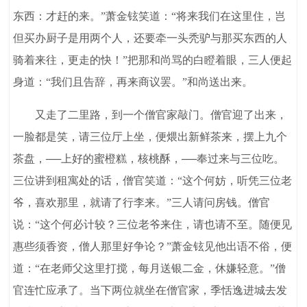
东西：才赶的来。”萧金铉笑道：“将来我们在这里住，岂
但买办厨子是用两个人，还要牵一头秃驴与那买东西的人
骑着来往，更走的快！”把那和尚骂的白瞪着眼，三人便起
身道：“我们且告辞，再来商议罢。”和尚送出来。
又走了二里路，到一个僧官家敲门。僧官迎了出来，
一脸都是笑，请三位厅上坐，便煨出新鲜茶来，摆上九个
茶盘，──上好的蜜橙糕，核桃酥，──奉过来与三位吃。
三位讲到租寓处的话，僧官笑道：“这个何妨，听凭三位老
爷，喜欢那里，就请了行李来。”三人请问房钱。僧官
说：“这个何必计较？三位老爷来住，请也请不至。随便见
惠些须香资，僧人那里好争论？”萧金铉见他出语不俗，便
道：“在老师父这里打搅，每月送银二金，休嫌轻意。”僧
官连忙应承了。当下两位就坐在僧官家，季恬逸进城去发