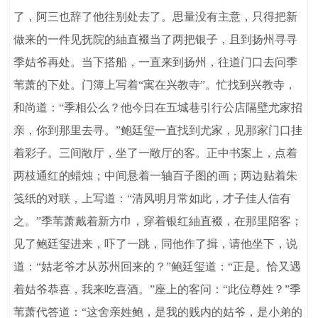
了，阿三也辞了他往别处去了。思量没有主意，只得把新
做来的一件见抚院的紬直裰当了两把银子，且到扬州寻寻
季姑爷再处。当下搭船，一直来到扬州，往道门口去问季
苇萧的下处。门簿上写着“寓在兴教寺”。忙找到兴教寺，
和尚道：“季相公么？他今日在五城巷引行公店隔壁尤家招
亲，你到那里去寻。”鲍廷玺一直找到尤家，见那家门口挂
着彩子。三间敞厅，坐了一敞厅的客。正中书案上，点着
两枝通红的蜡烛；中间悬着一轴百子图的画；两边贴着朱
笺纸的对联，上写道：“清风明月常如此，才子佳人信有
之。”季苇萧戴着新方巾，穿着银红紬直裰，在那里陪客；
见了鲍廷玺进来，吓了一跳，同他作了揖，请他坐下，说
道：“姑老爷才从苏州回来的？”鲍廷玺道：“正是。恰又遇
着姑爷恭喜，我来吃喜酒。”座上的客问：“此位尊姓？”季
苇萧代答道：“这舍亲姓鲍，是我的贱内的姑爷，是小弟的