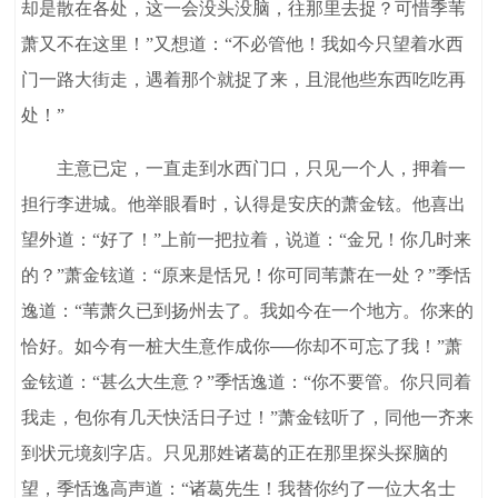
却是散在各处，这一会没头没脑，往那里去捉？可惜季苇
萧又不在这里！”又想道：“不必管他！我如今只望着水西
门一路大街走，遇着那个就捉了来，且混他些东西吃吃再
处！”
主意已定，一直走到水西门口，只见一个人，押着一
担行李进城。他举眼看时，认得是安庆的萧金铉。他喜出
望外道：“好了！”上前一把拉着，说道：“金兄！你几时来
的？”萧金铉道：“原来是恬兄！你可同苇萧在一处？”季恬
逸道：“苇萧久已到扬州去了。我如今在一个地方。你来的
恰好。如今有一桩大生意作成你──你却不可忘了我！”萧
金铉道：“甚么大生意？”季恬逸道：“你不要管。你只同着
我走，包你有几天快活日子过！”萧金铉听了，同他一齐来
到状元境刻字店。只见那姓诸葛的正在那里探头探脑的
望，季恬逸高声道：“诸葛先生！我替你约了一位大名士