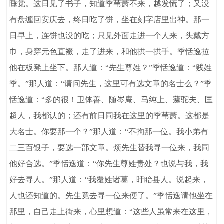
睡觉。这日见了书子，知道季苇萧不来，越发慌了；又没
有盘缠回安庆去，终日吃了饼，坐在刻字店里出神。那一
日早上，连饼也没的吃；只见外面走进一个人来，头戴方
巾，身穿元色直裰，走了进来，和他拱一拱手。季恬逸拉
他在板凳上坐下。那人道：“先生尊姓？”季恬逸道：“贱姓
季。”那人道：“请问先生，这里可有选文章的名士么？”季
恬逸道：“多的很！卫体善、随岑庵、马纯上、蘧驼夫、匡
超人，我都认的；还有前日同我在这里的季苇萧。这都是
大名士。你要那一个？”那人道：“不拘那一位。我小弟有
二三百银子，要选一部文章。烦先生替我寻一位来，我同
他好合选。”季恬逸道：“你先生尊姓贵处？也说与我，我
好去寻人。”那人道：“我覆姓诸葛，盱眙县人。说起来，
人也还知道的。先生竟去寻一位来便了。”季恬逸请他坐在
那里，自己走上街来，心里想道：“这些人虽常来在这里，