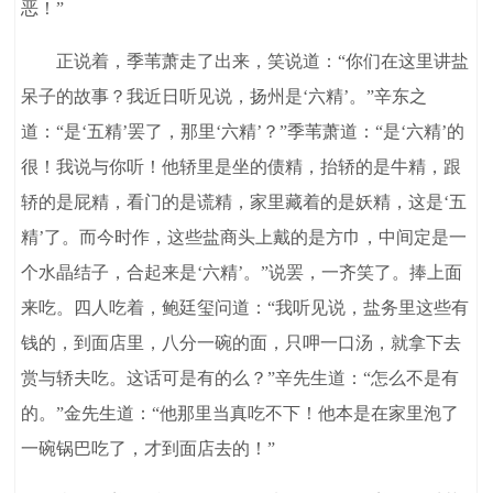
恶！”
正说着，季苇萧走了出来，笑说道：“你们在这里讲盐
呆子的故事？我近日听见说，扬州是‘六精’。”辛东之
道：“是‘五精’罢了，那里‘六精’？”季苇萧道：“是‘六精’的
很！我说与你听！他轿里是坐的债精，抬轿的是牛精，跟
轿的是屁精，看门的是谎精，家里藏着的是妖精，这是‘五
精’了。而今时作，这些盐商头上戴的是方巾，中间定是一
个水晶结子，合起来是‘六精’。”说罢，一齐笑了。捧上面
来吃。四人吃着，鲍廷玺问道：“我听见说，盐务里这些有
钱的，到面店里，八分一碗的面，只呷一口汤，就拿下去
赏与轿夫吃。这话可是有的么？”辛先生道：“怎么不是有
的。”金先生道：“他那里当真吃不下！他本是在家里泡了
一碗锅巴吃了，才到面店去的！”