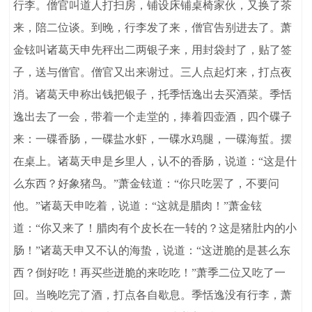
行李。僧官叫道人打扫房，铺设床铺桌椅家伙，又换了茶
来，陪二位谈。到晚，行李发了来，僧官告别进去了。萧
金铉叫诸葛天申先秤出二两银子来，用封袋封了，贴了签
子，送与僧官。僧官又出来谢过。三人点起灯来，打点夜
消。诸葛天申称出钱把银子，托季恬逸出去买酒菜。季恬
逸出去了一会，带着一个走堂的，捧着四壶酒，四个碟子
来：一碟香肠，一碟盐水虾，一碟水鸡腿，一碟海蜇。摆
在桌上。诸葛天申是乡里人，认不的香肠，说道：“这是什
么东西？好象猪鸟。”萧金铉道：“你只吃罢了，不要问
他。”诸葛天申吃着，说道：“这就是腊肉！”萧金铉
道：“你又来了！腊肉有个皮长在一转的？这是猪肚内的小
肠！”诸葛天申又不认的海蛰，说道：“这迸脆的是甚么东
西？倒好吃！再买些迸脆的来吃吃！”萧季二位又吃了一
回。当晚吃完了酒，打点各自歇息。季恬逸没有行李，萧