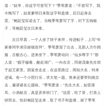
道：“姑爷，你这字可曾写下？”季苇萧道：“不曾写下。我
今晚写了，姑老爹明日来取这字和盘缠，后日起身去
罢。”鲍廷玺应诺去了。当晚季苇萧写了字，封下五钱银
子，等鲍廷玺次日来拿。
次日早晨，一个人坐了轿子来拜，传进帖子，上写“年
家眷同学弟宗姬顿首拜”。季苇萧迎了出去，见那人方巾阔
服，古貌古心。进来坐下，季苇萧动问：“仙乡尊字？”那
人道：“贱字穆庵，敝处湖广。一向在京，同谢茂秦先生馆
于赵王家里。因返舍走走，在这里路过，闻知大名，特来
进谒。有一个小照行乐，求大笔一题。将来还要带到南京
去，遍请诸名公题咏。”季苇萧道：“先生大名，如雷灌
耳。小弟献丑，真是弄斧班门了。”说罢，吃了茶，打恭上
轿而去。恰好鲍廷玺走来，取了书子和盘缠，谢了季苇