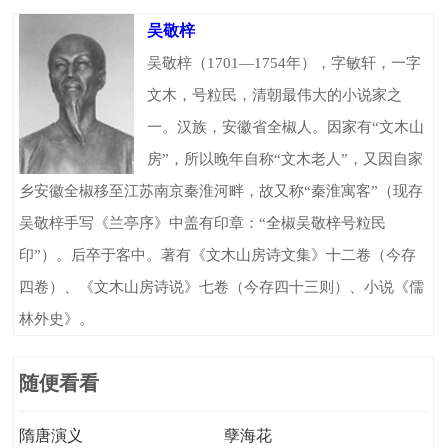
吴敬梓
吴敬梓（1701—1754年），字敏轩，一字
文木，号粒民，清朝最伟大的小说家之
一。汉族，安徽省全椒人。因家有“文木山
房”，所以晚年自称“文木老人”，又因自家
乡安徽全椒移至江苏南京秦淮河畔，故又称“秦淮寓客”（现存
吴敬梓手写《兰亭序》中盖有印章：“全椒吴敬梓号粒民
印”）。后卒于客中。著有《文木山房诗文集》十二卷（今存
四卷）、《文木山房诗说》七卷（今存四十三则）、小说《儒
林外史》。
随便看看
隋唐演义
孽海花