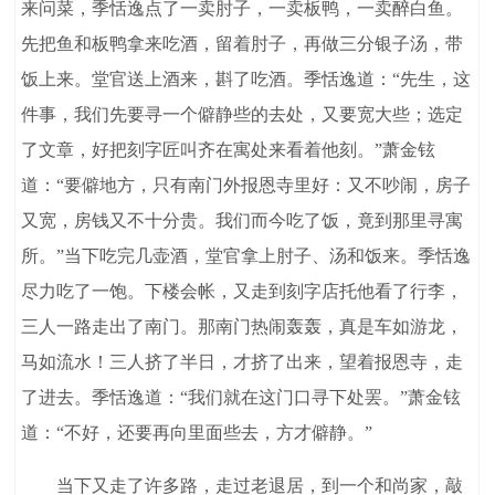
来问菜，季恬逸点了一卖肘子，一卖板鸭，一卖醉白鱼。
先把鱼和板鸭拿来吃酒，留着肘子，再做三分银子汤，带
饭上来。堂官送上酒来，斟了吃酒。季恬逸道：“先生，这
件事，我们先要寻一个僻静些的去处，又要宽大些；选定
了文章，好把刻字匠叫齐在寓处来看着他刻。”萧金铉
道：“要僻地方，只有南门外报恩寺里好：又不吵闹，房子
又宽，房钱又不十分贵。我们而今吃了饭，竟到那里寻寓
所。”当下吃完几壶酒，堂官拿上肘子、汤和饭来。季恬逸
尽力吃了一饱。下楼会帐，又走到刻字店托他看了行李，
三人一路走出了南门。那南门热闹轰轰，真是车如游龙，
马如流水！三人挤了半日，才挤了出来，望着报恩寺，走
了进去。季恬逸道：“我们就在这门口寻下处罢。”萧金铉
道：“不好，还要再向里面些去，方才僻静。”
当下又走了许多路，走过老退居，到一个和尚家，敲