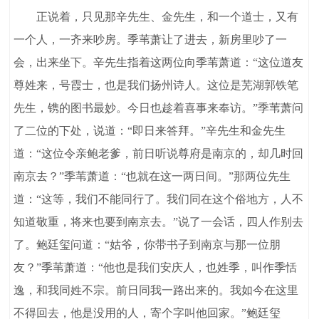
正说着，只见那辛先生、金先生，和一个道士，又有
一个人，一齐来吵房。季苇萧让了进去，新房里吵了一
会，出来坐下。辛先生指着这两位向季苇萧道：“这位道友
尊姓来，号霞士，也是我们扬州诗人。这位是芜湖郭铁笔
先生，镌的图书最妙。今日也趁着喜事来奉访。”季苇萧问
了二位的下处，说道：“即日来答拜。”辛先生和金先生
道：“这位令亲鲍老爹，前日听说尊府是南京的，却几时回
南京去？”季苇萧道：“也就在这一两日间。”那两位先生
道：“这等，我们不能同行了。我们同在这个俗地方，人不
知道敬重，将来也要到南京去。”说了一会话，四人作别去
了。鲍廷玺问道：“姑爷，你带书子到南京与那一位朋
友？”季苇萧道：“他也是我们安庆人，也姓季，叫作季恬
逸，和我同姓不宗。前日同我一路出来的。我如今在这里
不得回去，他是没用的人，寄个字叫他回家。”鲍廷玺