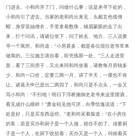
门进去。小和尚开了门，问做什么事；说是来寻下处的，
小和尚引了进去。当家的老和尚出来见，头戴玄色缎僧
帽，身穿茧紬僧衣，手里拿着数珠，铺眉蒙眼的走了出
来，打个问讯，请诸位坐下，问了姓名、地方。三人说要
寻一个寓所。和尚道：“小房甚多，都是各位现任老爷常来
做寓的。三位施主请自看，听凭拣那一处。”三人走进里
面，看了三间房子，又出来同和尚坐着，请教每月房钱多
少。和尚一口价，定要三两一月。讲了半天，一厘也不肯
让。诸葛天申已是出二两四了，和尚只是不点头，一会又
骂小和尚：“不扫地！明日下浮桥施御史老爷来这里摆酒，
看见成什么模样！”萧金铉见他可厌，向季恬逸说道：“下
处是好，只是买东西远些。”老和尚呆着脸道：“在小房住
的客，若是买办和厨子是一个人做，就住不的了。须要厨
子是一个人，在厨下收拾着；买办又是一个人，伺候着买