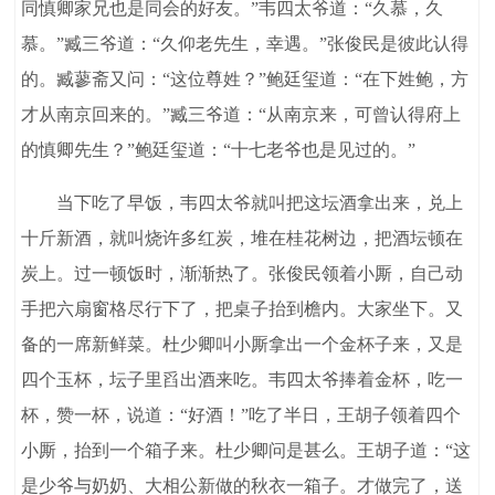
同慎卿家兄也是同会的好友。”韦四太爷道：“久慕，久
慕。”臧三爷道：“久仰老先生，幸遇。”张俊民是彼此认得
的。臧蓼斋又问：“这位尊姓？”鲍廷玺道：“在下姓鲍，方
才从南京回来的。”臧三爷道：“从南京来，可曾认得府上
的慎卿先生？”鲍廷玺道：“十七老爷也是见过的。”
当下吃了早饭，韦四太爷就叫把这坛酒拿出来，兑上
十斤新酒，就叫烧许多红炭，堆在桂花树边，把酒坛顿在
炭上。过一顿饭时，渐渐热了。张俊民领着小厮，自己动
手把六扇窗格尽行下了，把桌子抬到檐内。大家坐下。又
备的一席新鲜菜。杜少卿叫小厮拿出一个金杯子来，又是
四个玉杯，坛子里舀出酒来吃。韦四太爷捧着金杯，吃一
杯，赞一杯，说道：“好酒！”吃了半日，王胡子领着四个
小厮，抬到一个箱子来。杜少卿问是甚么。王胡子道：“这
是少爷与奶奶、大相公新做的秋衣一箱子。才做完了，送