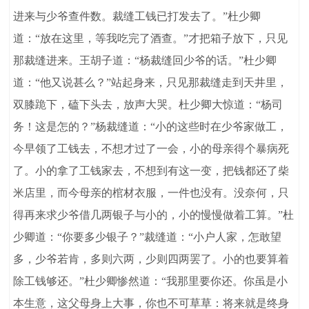
进来与少爷查件数。裁缝工钱已打发去了。”杜少卿
道：“放在这里，等我吃完了酒查。”才把箱子放下，只见
那裁缝进来。王胡子道：“杨裁缝回少爷的话。”杜少卿
道：“他又说甚么？”站起身来，只见那裁缝走到天井里，
双膝跪下，磕下头去，放声大哭。杜少卿大惊道：“杨司
务！这是怎的？”杨裁缝道：“小的这些时在少爷家做工，
今早领了工钱去，不想才过了一会，小的母亲得个暴病死
了。小的拿了工钱家去，不想到有这一变，把钱都还了柴
米店里，而今母亲的棺材衣服，一件也没有。没奈何，只
得再来求少爷借几两银子与小的，小的慢慢做着工算。”杜
少卿道：“你要多少银子？”裁缝道：“小户人家，怎敢望
多，少爷若肯，多则六两，少则四两罢了。小的也要算着
除工钱够还。”杜少卿惨然道：“我那里要你还。你虽是小
本生意，这父母身上大事，你也不可草草：将来就是终身