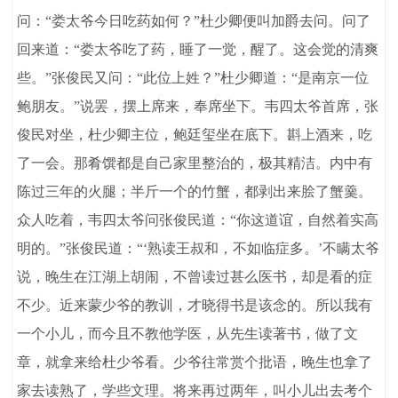
问：“娄太爷今日吃药如何？”杜少卿便叫加爵去问。问了
回来道：“娄太爷吃了药，睡了一觉，醒了。这会觉的清爽
些。”张俊民又问：“此位上姓？”杜少卿道：“是南京一位
鲍朋友。”说罢，摆上席来，奉席坐下。韦四太爷首席，张
俊民对坐，杜少卿主位，鲍廷玺坐在底下。斟上酒来，吃
了一会。那肴馔都是自己家里整治的，极其精洁。内中有
陈过三年的火腿；半斤一个的竹蟹，都剥出来脍了蟹羹。
众人吃着，韦四太爷问张俊民道：“你这道谊，自然着实高
明的。”张俊民道：“‘熟读王叔和，不如临症多。’不瞒太爷
说，晚生在江湖上胡闹，不曾读过甚么医书，却是看的症
不少。近来蒙少爷的教训，才晓得书是该念的。所以我有
一个小儿，而今且不教他学医，从先生读著书，做了文
章，就拿来给杜少爷看。少爷往常赏个批语，晚生也拿了
家去读熟了，学些文理。将来再过两年，叫小儿出去考个