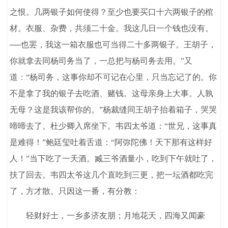
之恨。几两银子如何使得？至少也要买口十六两银子的棺
材。衣服、杂费，共须二十金。我这几日一个钱也没有。
──也罢，我这一箱衣服也可当得二十多两银子。王胡子，
你就拿去同杨司务当了，一总把与杨司务去用。”又
道：“杨司务，这事你却不可记在心里，只当忘记了的。你
不是拿了我的银子去吃酒、赌钱。这母亲身上大事。人孰
无母？这是我该帮你的。”杨裁缝同王胡子抬着箱子，哭哭
啼啼去了。杜少卿入席坐下。韦四太爷道：“世兄，这事真
是难得！”鲍廷玺吐着舌道：“阿弥陀佛！天下那有这样好
人！”当下吃了一天酒。臧三爷酒量小，吃到下午就吐了，
扶了回去。韦四太爷这几个直吃到三更，把一坛酒都吃完
了，方才散。只因这一番，有分教：
轻财好士，一乡多济友朋；月地花天，四海又闻豪