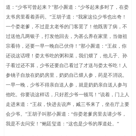
道：“少爷可曾起来？”那小厮道：“少爷起来多时了，在娄
太爷房里看着弄药。”王胡子道：“我家这位少爷也出奇！
一个娄老爹，不过是太老爷的门客罢了！他既害了病，不
过送他几两银子，打发他回去，为甚么养在家里，当做祖
宗看待，还要一早一晚自己伏侍！”那小厮道：“王叔，你
还说这话哩！娄太爷吃的粥和菜，我们煨了，他儿子、孙
子看过还不算，少爷还要自己看过了才送与娄太爷吃！人
参铫子自放在奶奶房里，奶奶自己煨人参，药是不消说。
一早一晚，少爷不得亲自送人参，就是奶奶亲自送人参与
他吃。你要说这样话，只好惹少爷一顿骂！”说着，门上人
走进来道：“王叔，快进去说声，臧三爷来了，坐在厅上要
会少爷。”王胡子叫那小厮道：“你娄老爹房里去请少爷，
我是不去问安！”鲍廷玺道：“这也是少爷的厚道处。”