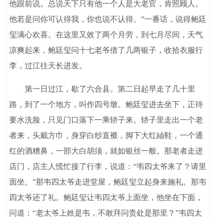
他跟前说。总说天下只有他一个人是大老官，肯照顾人。
他若是问你可认得我，你也说不认得。”一番话，说得鲍廷
玺满心欢喜。在这里又效了两个月劳，到七月尽间，天气
凉爽起来，鲍廷玺问十七老爷借了几两银子，收拾衣服行
李，过江往天长进发。
第一日过江，歇了六合县。第二日起早走了几十里
路，到了一个地方，叫作四号墩。鲍廷玺进去坐下，正待
要水洗脸，只见门口落下一乘轿子来。轿子里走出一个老
者来，头戴方巾，身穿白纱直裰，脚下大红紬鞋，一个通
红的酒糟鼻，一部大白胡须，就如银丝一般。那老者走进
店门，店主人慌忙接了行李，说道：“韦四太爷来了？请里
面坐。”那韦四太爷走进堂屋，鲍廷玺立起身来施礼。那韦
四太爷还了礼。鲍廷玺让韦四太爷上面坐，他坐在下面，
问道：“老太爷上姓是韦，不敢拜问贵处是那里？”韦四太