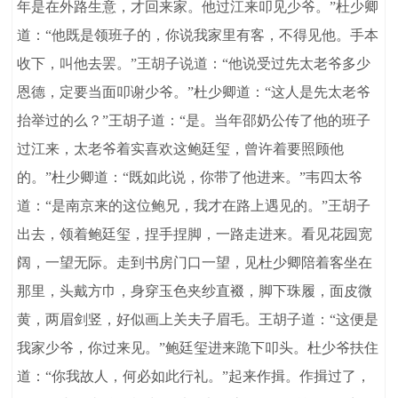
年是在外路生意，才回来家。他过江来叩见少爷。”杜少卿
道：“他既是领班子的，你说我家里有客，不得见他。手本
收下，叫他去罢。”王胡子说道：“他说受过先太老爷多少
恩德，定要当面叩谢少爷。”杜少卿道：“这人是先太老爷
抬举过的么？”王胡子道：“是。当年邵奶公传了他的班子
过江来，太老爷着实喜欢这鲍廷玺，曾许着要照顾他
的。”杜少卿道：“既如此说，你带了他进来。”韦四太爷
道：“是南京来的这位鲍兄，我才在路上遇见的。”王胡子
出去，领着鲍廷玺，捏手捏脚，一路走进来。看见花园宽
阔，一望无际。走到书房门口一望，见杜少卿陪着客坐在
那里，头戴方巾，身穿玉色夹纱直裰，脚下珠履，面皮微
黄，两眉剑竖，好似画上关夫子眉毛。王胡子道：“这便是
我家少爷，你过来见。”鲍廷玺进来跪下叩头。杜少爷扶住
道：“你我故人，何必如此行礼。”起来作揖。作揖过了，