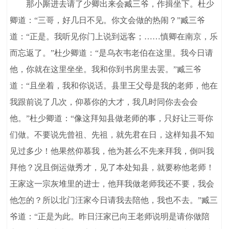
那小厮进去请了少卿出来会臧三爷，作揖坐下。杜少
卿道：“三哥，好几日不见。你文会做的热闹？”臧三爷
道：“正是。我听见你门上说到远客；……慎卿在南京，乐
而忘返了。”杜少卿道：“是乌衣韦老伯在这里。我今日请
他，你就在这里坐坐。我和你到书房里去罢。”臧三爷
道：“且坐着，我和你说话。县里王父母是我的老师，他在
我跟前说了几次，仰慕你的大才，我几时同你去会会
他。”杜少卿道：“像这拜知县做老师的事，只好让三哥你
们做。不要说先曾祖、先祖，就先君在日，这样知县不知
见过多少！他果然仰慕我，他为甚么不先来拜我，倒叫我
拜他？况且倒运做秀才，见了本处知县，就要称他老师！
王家这一宗灰堆里的进士，他拜我做老师我还不要，我会
他怎的？所以北门汪家今日请我去陪他，我也不去。”臧三
爷道：“正是为此。昨日汪家已向王老师说明是请你做陪