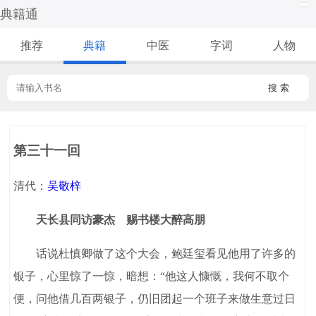
典籍通
推荐
典籍
中医
字词
人物
搜 索
第三十一回
清代：
吴敬梓
天长县同访豪杰 赐书楼大醉高朋
话说杜慎卿做了这个大会，鲍廷玺看见他用了许多的
银子，心里惊了一惊，暗想：“他这人慷慨，我何不取个
便，问他借几百两银子，仍旧团起一个班子来做生意过日