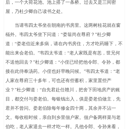
后，一个大荷花池。池上搭了一条桥。过去又是三间密
屋，乃杜少卿自己读书之处。
当请韦四太爷坐在朝南的书房里。这两树桂花就在窗
槅外。韦四太爷坐下问道：“娄翁尚在尊府？”杜少卿
道：“娄老伯近来多病，请在内书房住，方才吃药睡下，不
能出来会老伯。”韦四太爷道：“老人家既是有恙，世兄何
不送他回去？”杜少卿道：“小侄已经把他令郎、令孙，都
接在此侍奉汤药。小侄也好早晚问候。”韦四太爷道：“老
人家在尊府三十多年，可也还有些蓄积，家里置些产
业？”杜少卿道：“自先君赴任赣川，把舍下田地房产的账
目，都交付与娄老伯。每银钱出入，俱是娄老伯做主，先
君并不曾问。娄老伯除每年修金四十两，其余并不沾一
文。每收租时候，亲自到乡里佃户家。佃户备两样菜与老
伯吃，老人家退去一样才吃一样。凡他令郎、令孙来看，