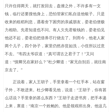
只许住得两天，就打发回去，盘缠之外，不许多有一文
钱，临行还要搜他身上，恐怕管家们私自送他银子。只是
收来的租稻利息，遇着舍下困穷的亲戚朋友，娄老伯便极
力相助。先君知道也不问。有人欠先君银钱的，娄老伯见
他还不起，娄老伯把借券尽行烧去了。到而今，他老人家
两个儿子，四个孙子，家里仍然赤贫如洗，小侄所以过意
不去。”韦四太爷叹道：“真可谓古之君子了！”又问
道：“慎卿兄在家好么？”杜少卿道：“家兄自别后，就往南
京去了。”
正说着，家人王胡子，手里拿着一个红手本，站在窗
子外，不敢进来。杜少卿看见他，说道：“王胡子，你有甚
么话说？手里拿的甚么东西？”王胡子走进书房，把手本递
上来，禀道：“南京一个姓鲍的。他是领戏班出身。他这几