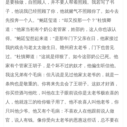
是要独做，自照顾人，并不要人帮着照顾。我若写了书
子，他说我已经照顾了你，他就赌气不照顾你了。如今去
先投奔一个人。”鲍廷玺道：“却又投那一个？”杜慎卿
道：“他家当初有个奶公老管家，姓邵的，这人你也该认
得。”鲍廷玺想起来道：“是那年门下父亲在日，他家接过
我的戏去与老太太做生日。赣州府太老爷，门下也曾见
过。”杜慎卿道：“这就是得狠了。如今这邵奶公已死。他
家有个管家王胡子，是个坏不过的奴才，他偏生听信他。
我这兄弟有个毛病：但凡说是见过他家太老爷的，就是一
条狗也是敬重的。你将来先去会了王胡子。这奴才好酒，
你买些酒与他吃，叫他在主子眼前说你是太老爷极欢喜的
人，他就连三的给你银子用了。他不欢喜人叫他老爷，你
只叫他少爷。他又有个毛病：不喜欢人在他跟前说人做
官，说人有钱。像你受向太老爷的恩惠这些话，总不要在