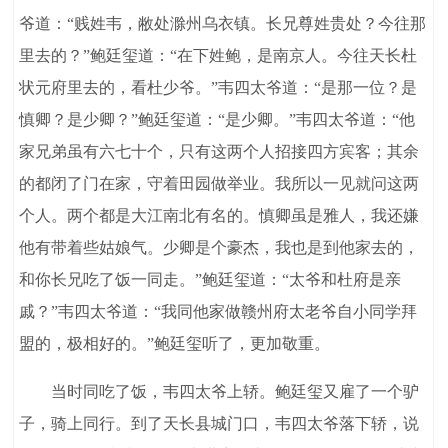
爷道：“贱姓韦，敝处滁州乌衣镇。长兄尊姓贵处？今往那
里去的？”鲍廷玺道：“在下姓鲍，是南京人。今往天长杜
状元府里去的，看杜少爷。”韦四太爷道：“是那一位？是
慎卿？是少卿？”鲍廷玺道：“是少卿。”韦四太爷道：“他
家兄弟虽有六七十个，只有这两个人招接四方宾客；其余
的都闭了门在家，守着田园做举业。我所以一见就问这两
个人。两个都是大江南北有名的。慎卿虽是雅人，我还嫌
他有带着些姑娘气。少卿是个豪杰，我也是到他家去的，
和你长兄吃了饭一同走。”鲍廷玺道：“太爷和杜府是亲
戚？”韦四太爷道：“我同他家做赣州府太老爷自小同学拜
盟的，极相好的。”鲍廷玺听了，更加敬重。
当时同吃了饭，韦四太爷上轿。鲍廷玺又雇了一个驴
子，骑上同行。到了天长县城门口，韦四太爷落下轿，说