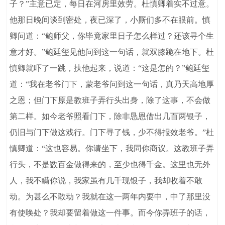
子？”主意已定，每日在河房里效劳。杜慎卿着实不过意。
他那日晚间谈到密处，夜已深了，小厮们多不在眼前。慎
卿问道：“鲍师父，你毕竟家里日子怎么样过？还该寻个生
意才好。”鲍廷玺见他问到这一句话，就双膝跪在地下。杜
慎卿就吓了一跳，扶他起来，说道：“这是怎的？”鲍廷玺
道：“我在老爷门下，蒙老爷问到这一句话，真乃天高地厚
之恩；但门下原是教班子弄行头出身，除了这事，不会做
第二样。如今老爷照看门下，除非恳恩借出几百两银子，
仍旧与门下做这戏行。门下寻了钱，少不得报效老爷。”杜
慎卿道：“这也容易。你请坐下，我同你商议。这教班子弄
行头，不是数百金做得来的，至少也得千金。这里也无外
人，我不瞒你说，我家虽有几千现银子，我却收着不敢
动。为甚么不敢动？我就在这一两年内要中，中了那里没
有使唤处？我却要留着做这一件事。而今你弄班子的话，