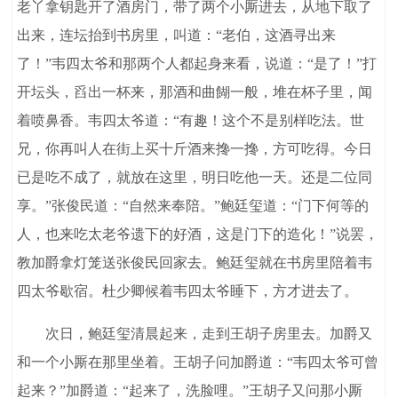
老丫拿钥匙开了酒房门，带了两个小厮进去，从地下取了
出来，连坛抬到书房里，叫道：“老伯，这酒寻出来
了！”韦四太爷和那两个人都起身来看，说道：“是了！”打
开坛头，舀出一杯来，那酒和曲餬一般，堆在杯子里，闻
着喷鼻香。韦四太爷道：“有趣！这个不是别样吃法。世
兄，你再叫人在街上买十斤酒来搀一搀，方可吃得。今日
已是吃不成了，就放在这里，明日吃他一天。还是二位同
享。”张俊民道：“自然来奉陪。”鲍廷玺道：“门下何等的
人，也来吃太老爷遗下的好酒，这是门下的造化！”说罢，
教加爵拿灯笼送张俊民回家去。鲍廷玺就在书房里陪着韦
四太爷歇宿。杜少卿候着韦四太爷睡下，方才进去了。
次日，鲍廷玺清晨起来，走到王胡子房里去。加爵又
和一个小厮在那里坐着。王胡子问加爵道：“韦四太爷可曾
起来？”加爵道：“起来了，洗脸哩。”王胡子又问那小厮