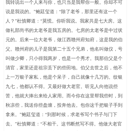
我转说出一个人来与你，也只当是我帮你一般。你却不可
说是我说的。”鲍廷玺道：“除了老爷，那里还有这一个
人？”杜慎卿道：“莫慌。你听我说。我家共是七大房。这
做礼部尚书的太老爷是我五房的。七房的太老爷是中过状
元的。后来一位大老爷，做江西赣州府知府，这是我的伯
父。赣州府的儿子是我第二十五个兄弟，他名叫做仪，号
叫做少卿，只小得我两岁，也是一个秀才。我那伯父是个
清官，家里还是祖宗丢下的些田地。伯父去世之后，他不
上一万银子家私，他是个呆子，自己就像十几万的。纹银
九七，他都认不得。又最好做大老官。听见人向他说些
苦，他就大捧出来给人家用。而今你在这里帮我些时，到
秋凉些，我送你些盘缠，投奔他去。包你这千把银子手到
拿来。”鲍廷玺道：“到那时候，求老爷写个书子与门下
去。”杜慎卿道：“不相干。这书断然写不得。他做大老官