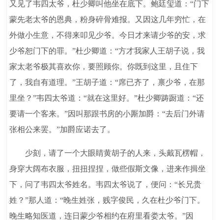
又见了韦四太爷，杜少卿叫他坐在底下。鲍廷玺道：“门下
蒙先老太爷的恩典，粉身碎骨难报。又因这几年穷忙，在
外做小生意，不得来叩见少爷。今日才来请少爷的安，求
少爷恕门下的罪。”杜少卿道：“方才我家人王胡子说，我
家太老爷极其喜欢你，要照顾你。你既到这里，且住下
了，我自有道理。”王胡子道：“席已齐了，禀少爷，在那
里坐？”韦四太爷道：“就在这里好。”杜少卿踌蹰道：“还
要请一个客来。”因叫那跟书房的小厮加爵：“去后门外请
张相公来罢。”加爵应诺去了。
少刻，请了一个大眼睛黄胡子的人来，头戴瓦楞帽，
身穿大阔布衣服，扭扭捏捏，做些假斯文像，进来作揖坐
下，问了韦四太爷姓名。韦四太爷说了，便问：“长兄贵
姓？”那人道：“晚生姓张，贱字俊民，久在杜少爷门下。
晚生略知医道，连日蒙少爷相约在府里看娄太爷。”因