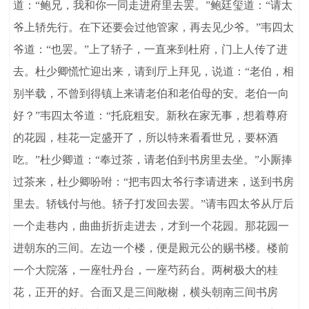
道：“鲍兄，我和你一同走进府里去罢。”鲍廷玺道：“请太
爷上轿先行。在下还要会过他管家，再去见少爷。”韦四太
爷道：“也罢。”上了轿子，一直来到杜府，门上人传了进
去。杜少卿慌忙迎出来，请到厅上拜见，说道：“老伯，相
别半载，不曾到得镇上来请老伯和老伯母的安。老伯一向
好？”韦四太爷道：“托庇粗安。新秋在家无事，想着尊府
的花园，桂花一定盛开了，所以特来看看世兄，要杯酒
吃。”杜少卿道：“奉过茶，请老伯到书房里去坐。”小厮捧
过茶来，杜少卿吩咐：“把韦四太爷行李请进来，送到书房
里去。轿钱付与他。轿子打发回去罢。”请韦四太爷从厅后
一个走巷内，曲曲折折走进去，才到一个花园。那花园一
进朝东的三间。左边一个楼，便是殿元公的赐书楼。楼前
一个大院落，一座牡丹台，一座芍药台。两树极大的桂
花，正开的好。合面又是三间敞榭，横头朝南三间书房