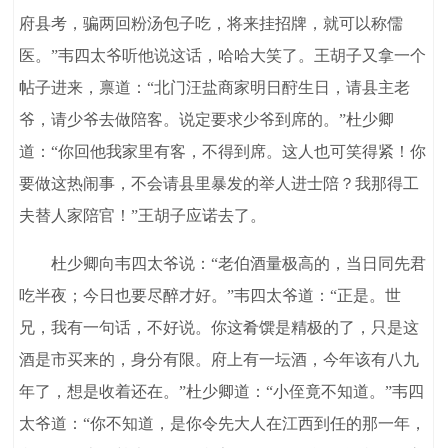
府县考，骗两回粉汤包子吃，将来挂招牌，就可以称儒
医。”韦四太爷听他说这话，哈哈大笑了。王胡子又拿一个
帖子进来，禀道：“北门汪盐商家明日酧生日，请县主老
爷，请少爷去做陪客。说定要求少爷到席的。”杜少卿
道：“你回他我家里有客，不得到席。这人也可笑得紧！你
要做这热闹事，不会请县里暴发的举人进士陪？我那得工
夫替人家陪官！”王胡子应诺去了。
杜少卿向韦四太爷说：“老伯酒量极高的，当日同先君
吃半夜；今日也要尽醉才好。”韦四太爷道：“正是。世
兄，我有一句话，不好说。你这肴馔是精极的了，只是这
酒是市买来的，身分有限。府上有一坛酒，今年该有八九
年了，想是收着还在。”杜少卿道：“小侄竟不知道。”韦四
太爷道：“你不知道，是你令先大人在江西到任的那一年，