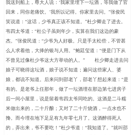
我送到船上，尊大人说：‘我家里埋下一坛酒，等我做了官
回来，同你老痛饮。’我所以记得。你家里去问。”张俊民
笑说道：“这话，少爷真正该不知道。”杜少卿走了进去。
韦四太爷道：“杜公子虽则年少，实算在我们这边的豪
杰。”张俊民道：“少爷为人好极。只是手太松些，不管甚
么人求着他，大捧的银与人用。”鲍廷玺道：“便是门下从
不曾见过像杜少爷这大方举动的人。” 杜少卿走进去问
娘子可晓得这坛酒，娘子说不知道；遍问这些家人、婆
娘，都说不知道。后来问到邵老丫，邵老丫想起来道：“是
有的。是老爷上任那年，做了一坛酒埋在那边第七进房子
后一间小屋里，说是留着韦四太爷同吃的。这酒是二斗糯
米做出来的，二十斤酿；又对了二十斤烧酒，一点水也不
搀。而今埋在地下足足有九年零七月了。这酒醉得死人
的，弄出来，爷不要吃！”杜少爷道：“我知道了。”就叫邵