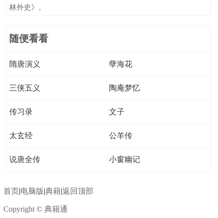
林外史》。
随便看看
隋唐演义
孽海花
三侠五义
陶庵梦忆
传习录
文子
太玄经
公羊传
说唐全传
小窗幽记
首页
|
电脑版
|
典籍
|
返回顶部
Copyright © 典籍通