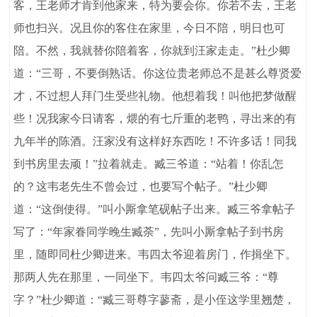
客，王老师才肯到他家来，特为要会你。你若不去，王老
师也扫兴。况且你的客住在家里，今日不陪，明日也可
陪。不然，我就替你陪着客，你就到汪家走走。”杜少卿
道：“三哥，不要倒熟话。你这位贵老师总不是甚么尊贤爱
才，不过想人拜门生受些礼物。他想着我！叫他把梦做醒
些！况我家今日请客，煨的有七斤重的老鸭，寻出来的有
九年半的陈酒。汪家没有这样好东西吃！不许多话！同我
到书房里去顽！”拉着就走。臧三爷道：“站着！你乱怎
的？这韦老先生不曾会过，也要写个帖子。”杜少卿
道：“这倒使得。”叫小厮拿笔砚帖子出来。臧三爷拿帖子
写了：“年家眷同学晚生臧荼”，先叫小厮拿帖子到书房
里，随即同杜少卿进来。韦四太爷迎着房门，作揖坐下。
那两人先在那里，一同坐下。韦四太爷问臧三爷：“尊
字？”杜少卿道：“臧三哥尊字蓼斋，是小侄这学里翘楚，