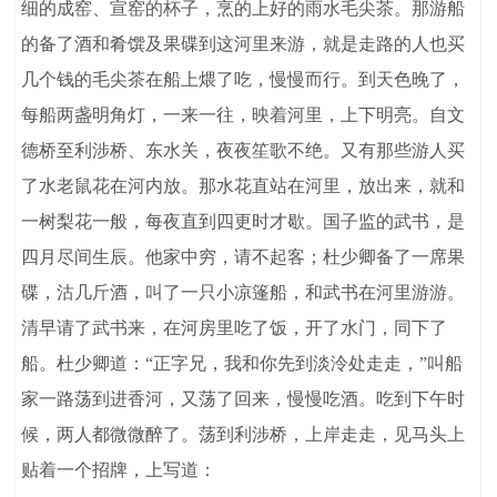
细的成窑、宣窑的杯子，烹的上好的雨水毛尖茶。那游船
的备了酒和肴馔及果碟到这河里来游，就是走路的人也买
几个钱的毛尖茶在船上煨了吃，慢慢而行。到天色晚了，
每船两盏明角灯，一来一往，映着河里，上下明亮。自文
德桥至利涉桥、东水关，夜夜笙歌不绝。又有那些游人买
了水老鼠花在河内放。那水花直站在河里，放出来，就和
一树梨花一般，每夜直到四更时才歇。国子监的武书，是
四月尽间生辰。他家中穷，请不起客；杜少卿备了一席果
碟，沽几斤酒，叫了一只小凉篷船，和武书在河里游游。
清早请了武书来，在河房里吃了饭，开了水门，同下了
船。杜少卿道：“正字兄，我和你先到淡泠处走走，”叫船
家一路荡到进香河，又荡了回来，慢慢吃酒。吃到下午时
候，两人都微微醉了。荡到利涉桥，上岸走走，见马头上
贴着一个招牌，上写道：