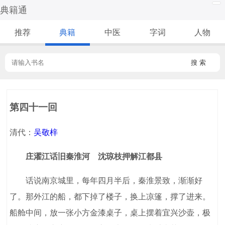
典籍通
推荐
典籍
中医
字词
人物
搜 索
第四十一回
清代：
吴敬梓
庄濯江话旧秦淮河 沈琼枝押解江都县
话说南京城里，每年四月半后，秦淮景致，渐渐好
了。那外江的船，都下掉了楼子，换上凉篷，撑了进来。
船舱中间，放一张小方金漆桌子，桌上摆着宜兴沙壶，极