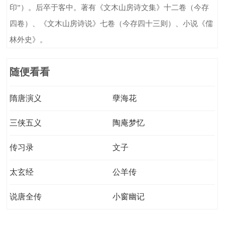
印”）。后卒于客中。著有《文木山房诗文集》十二卷（今存
四卷）、《文木山房诗说》七卷（今存四十三则）、小说《儒
林外史》。
随便看看
隋唐演义
孽海花
三侠五义
陶庵梦忆
传习录
文子
太玄经
公羊传
说唐全传
小窗幽记