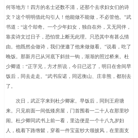
何等地方！四方的名士还数不清，还那个去求妇女们的诗
文？这个明明借此勾引人！他能做不能做，不必管他。”武
书道：“这个却奇。一个少年妇女，独自在外，又无同伴，
靠卖诗文过日子，恐怕世上断无此理。只恐其中有甚么情
由。他既然会做诗，我们便邀了他来做做看。”说着，吃了
晚饭。那新月已从河底下斜挂一钩，渐渐的照过桥来。杜
少卿道：“正字兄，方才所说，今日已迟了，明日在舍间早
饭后，同去走走。”武书应诺，同迟衡山、庄非熊，都别去
了。
次日，武正字来到杜少卿家。早饭后，同到王府塘
来。只见前面一间低矮房屋，门首围着一二十人在那里吵
闹。杜少卿同武书上前一看，里边便是一个十八九岁妇
人，梳着下路绺鬏，穿着一件宝蓝纱大领披风，在里面支