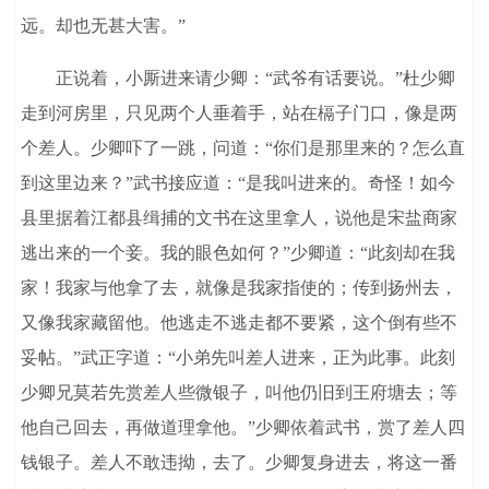
远。却也无甚大害。”
正说着，小厮进来请少卿：“武爷有话要说。”杜少卿
走到河房里，只见两个人垂着手，站在槅子门口，像是两
个差人。少卿吓了一跳，问道：“你们是那里来的？怎么直
到这里边来？”武书接应道：“是我叫进来的。奇怪！如今
县里据着江都县缉捕的文书在这里拿人，说他是宋盐商家
逃出来的一个妾。我的眼色如何？”少卿道：“此刻却在我
家！我家与他拿了去，就像是我家指使的；传到扬州去，
又像我家藏留他。他逃走不逃走都不要紧，这个倒有些不
妥帖。”武正字道：“小弟先叫差人进来，正为此事。此刻
少卿兄莫若先赏差人些微银子，叫他仍旧到王府塘去；等
他自己回去，再做道理拿他。”少卿依着武书，赏了差人四
钱银子。差人不敢违拗，去了。少卿复身进去，将这一番