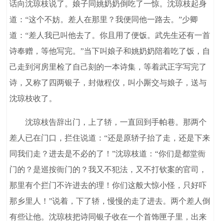
话向沈琼枝说了。娘子同姚奶奶倒吃了一惊。沈琼枝起身
道：“这个不妨。差人在那里？我便同他一路去。”少卿
道：“差人我已叫他去了。你且用了便饭。武先生还有一首
诗奉赠，等他写完。”当下叫娘子和姚奶奶陪着吃了饭，自
己走到河房里检了自己刻的一本诗集，等着武正字写完了
诗，又称了四两银子，封做程仪，叫小厮交与娘子，送与
沈琼枝收了。
沈琼枝告辞出门，上了轿，一直回到手帕巷。那两个
差人已在门口，拦住说道：“还是原轿子抬了走，还是下来
同我们走？进去是不必的了！”沈琼枝道：“你们是都堂衙
门的？是巡按衙门的？我又不犯法，又不打钦案的官司，
那里有个拦门不许进去的理！你们这般大惊小怪，只好吓
那乡里人！”说着，下了轿，慢慢的走了进去。两个差人倒
有些让他。沈琼枝把诗同银子收在一个首饰匣子里，出来