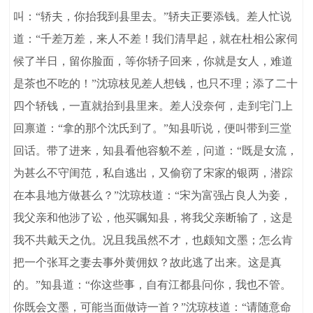
叫：“轿夫，你抬我到县里去。”轿夫正要添钱。差人忙说
道：“千差万差，来人不差！我们清早起，就在杜相公家伺
候了半日，留你脸面，等你轿子回来，你就是女人，难道
是茶也不吃的！”沈琼枝见差人想钱，也只不理；添了二十
四个轿钱，一直就抬到县里来。差人没奈何，走到宅门上
回禀道：“拿的那个沈氏到了。”知县听说，便叫带到三堂
回话。带了进来，知县看他容貌不差，问道：“既是女流，
为甚么不守闺范，私自逃出，又偷窃了宋家的银两，潜踪
在本县地方做甚么？”沈琼枝道：“宋为富强占良人为妾，
我父亲和他涉了讼，他买嘱知县，将我父亲断输了，这是
我不共戴天之仇。况且我虽然不才，也颇知文墨；怎么肯
把一个张耳之妻去事外黄佣奴？故此逃了出来。这是真
的。”知县道：“你这些事，自有江都县问你，我也不管。
你既会文墨，可能当面做诗一首？”沈琼枝道：“请随意命