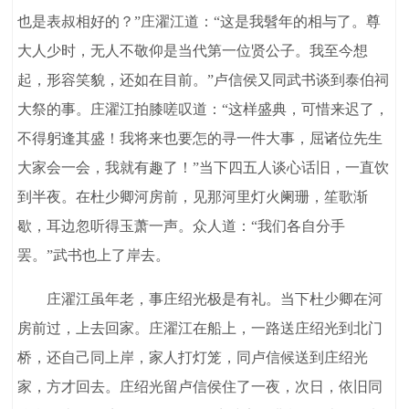
也是表叔相好的？”庄濯江道：“这是我髫年的相与了。尊
大人少时，无人不敬仰是当代第一位贤公子。我至今想
起，形容笑貌，还如在目前。”卢信侯又同武书谈到泰伯祠
大祭的事。庄濯江拍膝嗟叹道：“这样盛典，可惜来迟了，
不得躬逢其盛！我将来也要怎的寻一件大事，屈诸位先生
大家会一会，我就有趣了！”当下四五人谈心话旧，一直饮
到半夜。在杜少卿河房前，见那河里灯火阑珊，笙歌渐
歇，耳边忽听得玉萧一声。众人道：“我们各自分手
罢。”武书也上了岸去。
庄濯江虽年老，事庄绍光极是有礼。当下杜少卿在河
房前过，上去回家。庄濯江在船上，一路送庄绍光到北门
桥，还自己同上岸，家人打灯笼，同卢信候送到庄绍光
家，方才回去。庄绍光留卢信侯住了一夜，次日，依旧同