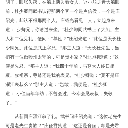
胡子，眼张失落，在船上两边看女人。这小船走近大船眼
前，杜少卿同武书认得那两个客一个是卢信侯，一个是庄
绍光，却认不得那两个人。庄绍光看见二人，立起身来
道：“少卿兄，你请过来坐。”杜少卿同武书上了大船。主
人和二位见礼，便问：“尊姓？”庄绍光道：“此位是天长杜
少卿兄。此位是武正字兄。”那主人道：“天长杜先生，当
初有一位做赣州太守的，可是贵本家？”杜少卿惊道：“这
便是先君。”那主人道：“我四十年前，与尊大人终日相
聚。叙祖亲，尊翁还是我的表兄。”杜少卿道：“莫不是庄
濯江表叔么？”那主人道：“岂敢，我便是。”杜少卿
道：“小侄当年年幼，不曾会过。今幸会见表叔，失敬
了。”
从新同庄濯江叙了礼。武书问庄绍光道：“这位老先生
可是老先生贵族？”庄征君笑道：“这还是舍侄，却是先君