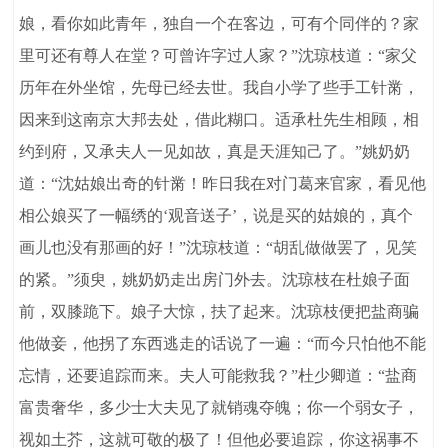
娘，看你如此青年，独自一个在客边，可有个同伴的？家
里可还有尊人在堂？可曾许字过人家？”沈琼枝道：“家父
历年在外坐馆，先母已经去世。我自小学了些手工针黹，
因来到这南京大邦去处，借此糊口。适承杜先生相顾，相
约到府，又承夫人一见如故，真是天涯知己了。”姚奶奶
道：“沈姑娘出奇的针黹！昨日我在对门葛来官家，看见他
相公娘买了一幅绣的‘观音送子’，说是买的姑娘的，真个
画儿也没有那画的好！”沈琼枝道：“胡乱做做罢了，见笑
的紧。”须臾，姚奶奶走出房门外去。沈琼枝在杜娘子面
前，双膝跪下。娘子大惊，扶了起来。沈琼枝便把盐商骗
他做妾，他拐了东西逃走的话说了一遍：“而今只怕他不能
忘情，还要追踪而来。夫人可能救我？”杜少卿道：“盐商
富贵奢华，多少士大夫见了就销魂夺魄；你一个弱女子，
视如土芥，这就可敬的极了！但他必要追踪，你这祸事不