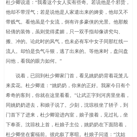
杜少卿说道：“我看这个女人实有些奇。若说他是个邪货，
他却不带淫气；若是说他是人家遣出来的婢妾，他却又不
带贱气。看他虽是个女流，倒有许多豪侠的光景。他那般
轻倩的装饰，虽则觉得柔媚，只一双手指却像讲究勾、
搬、冲的。论此时的风气，也未必有车中女子同那红线一
流人。却怕是负气斗狠，逃了出来的。等他来时，盘问盘
问他，看我的眼力如何。”
说着，已回到杜少卿家门首，看见姚奶奶背着花笼儿
来卖花。杜少卿道：“姚奶奶，你来的正好。我家今日有个
希奇的客到，你就在这里看看。”让武正字到河房里坐着，
同姚奶奶进去，和娘子说了。少刻，沈琼枝坐了轿子，到
门首下了进来，杜少卿迎进内室，娘子接着，见过礼，坐
下奉茶。沈琼枝上首，杜娘子主位，姚奶奶在下面陪着，
杜少卿坐在窗槅前。彼此叙了寒暄。杜娘子问道：“沈姑