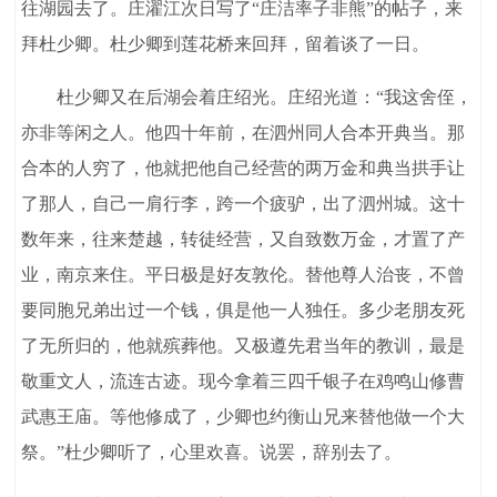
往湖园去了。庄濯江次日写了“庄洁率子非熊”的帖子，来
拜杜少卿。杜少卿到莲花桥来回拜，留着谈了一日。
杜少卿又在后湖会着庄绍光。庄绍光道：“我这舍侄，
亦非等闲之人。他四十年前，在泗州同人合本开典当。那
合本的人穷了，他就把他自己经营的两万金和典当拱手让
了那人，自己一肩行李，跨一个疲驴，出了泗州城。这十
数年来，往来楚越，转徒经营，又自致数万金，才置了产
业，南京来住。平日极是好友敦伦。替他尊人治丧，不曾
要同胞兄弟出过一个钱，俱是他一人独任。多少老朋友死
了无所归的，他就殡葬他。又极遵先君当年的教训，最是
敬重文人，流连古迹。现今拿着三四千银子在鸡鸣山修曹
武惠王庙。等他修成了，少卿也约衡山兄来替他做一个大
祭。”杜少卿听了，心里欢喜。说罢，辞别去了。