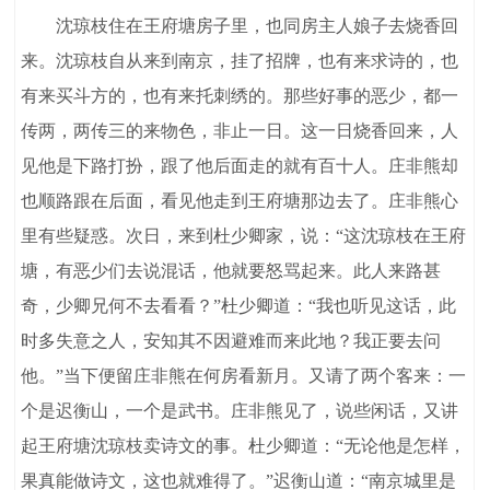
沈琼枝住在王府塘房子里，也同房主人娘子去烧香回
来。沈琼枝自从来到南京，挂了招牌，也有来求诗的，也
有来买斗方的，也有来托刺绣的。那些好事的恶少，都一
传两，两传三的来物色，非止一日。这一日烧香回来，人
见他是下路打扮，跟了他后面走的就有百十人。庄非熊却
也顺路跟在后面，看见他走到王府塘那边去了。庄非熊心
里有些疑惑。次日，来到杜少卿家，说：“这沈琼枝在王府
塘，有恶少们去说混话，他就要怒骂起来。此人来路甚
奇，少卿兄何不去看看？”杜少卿道：“我也听见这话，此
时多失意之人，安知其不因避难而来此地？我正要去问
他。”当下便留庄非熊在何房看新月。又请了两个客来：一
个是迟衡山，一个是武书。庄非熊见了，说些闲话，又讲
起王府塘沈琼枝卖诗文的事。杜少卿道：“无论他是怎样，
果真能做诗文，这也就难得了。”迟衡山道：“南京城里是