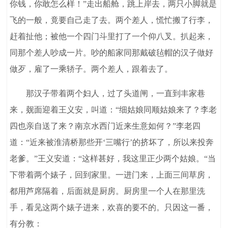
你钱，你敢怎么样！”走出船舱，跳上岸去，两只小脚就是
飞的一般，竟要自己走了去。两个差人，慌忙搬了行李，
赶着扯他；被他一个四门斗里打了一个仰八叉。扒起来，
同那个差人吵成一片。吵的船家同那戴破毡帽的汉子做好
做歹，雇了一乘轿子。两个差人，跟着去了。
那汉子带着两个妇人，过了头道闸，一直到丰家巷
来，觌面迎着王义安，叫道：“细姑娘同顺姑娘来了？李老
四也亲自送了来？南京水西门近来生意如何？”李老四
道：“近来被淮清桥那些开‘三嘴行’的挤坏了，所以来投奔
老爹。”王义安道：“这样甚好，我这里正少两个姑娘。“当
下带着两个婊子，回到家里。一进门来，上面三间草房，
都用芦席隔着，后面就是厨房。厨房里一个人在那里洗
手，看见这两个婊子进来，欢喜的要不的。只因这一番，
有分教：