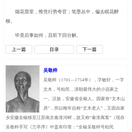
烟花窟里，惟凭行势夸官；笔墨丛中，偏去眠花醉
柳。
毕竟后事如何，且听下回分解。
上一篇
目录
下一篇
吴敬梓
吴敬梓（1701—1754年），字敏轩，一字
文木，号粒民，清朝最伟大的小说家之
一。汉族，安徽省全椒人。因家有“文木山
房”，所以晚年自称“文木老人”，又因自家
乡安徽全椒移至江苏南京秦淮河畔，故又称“秦淮寓客”（现存
吴敬梓手写《兰亭序》中盖有印章：“全椒吴敬梓号粒民