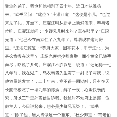
受业的弟子。我也和他相别了四十年。近日才从淮扬
来。”武书又问：“此位？”庄濯江道：“这便是小儿。”也过
来见了礼，齐坐下。庄濯江叫从新拿上新鲜酒来，奉与诸
位吃。庄濯江就问：“少卿兄几时来的？寓在那里？”庄绍
光道：“他已今在南京住了八九年了。尊居现在这河房
里。”庄濯江惊道：“尊府大家，园亭花木，甲于江北，为
甚么肯搬在这里？”庄绍光便把少卿豪举，而今黄金已随手
而尽，略说了几句。庄濯江不胜叹息，说道：“还记得十七
八年前，我在湖广，鸟衣韦四先生寄了一封书子与我，说
他酒量越发大了，二十年来，竟不得一回恸醉，只有在天
长赐书楼吃了一坛九年的陈酒，醉了一夜，心里快畅的
紧，所以三千里外寄信告诉我。我彼时不知府上是那一位
做主人，今日说起来，想必是少卿兄无疑了。”武书
道：“除了他，谁人肯做这一个雅东。”杜少卿道：“韦老伯