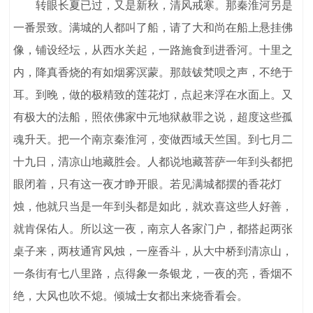
转眼长夏已过，又是新秋，清风戒寒。那秦淮河另是
一番景致。满城的人都叫了船，请了大和尚在船上悬挂佛
像，铺设经坛，从西水关起，一路施食到进香河。十里之
内，降真香烧的有如烟雾溟蒙。那鼓钹梵呗之声，不绝于
耳。到晚，做的极精致的莲花灯，点起来浮在水面上。又
有极大的法船，照依佛家中元地狱赦罪之说，超度这些孤
魂升天。把一个南京秦淮河，变做西域天竺国。到七月二
十九日，清凉山地藏胜会。人都说地藏菩萨一年到头都把
眼闭着，只有这一夜才睁开眼。若见满城都摆的香花灯
烛，他就只当是一年到头都是如此，就欢喜这些人好善，
就肯保佑人。所以这一夜，南京人各家门户，都搭起两张
桌子来，两枝通宵风烛，一座香斗，从大中桥到清凉山，
一条街有七八里路，点得象一条银龙，一夜的亮，香烟不
绝，大风也吹不熄。倾城士女都出来烧香看会。