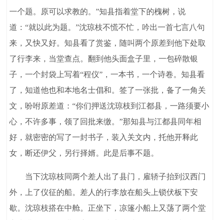
一个题。原可以求教的。”知县指着堂下的槐树，说
道：“就以此为题。”沈琼枝不慌不忙，吟出一首七言八句
来，又快又好。知县看了赏鉴，随叫两个原差到他下处取
了行李来，当堂查点。翻到他头面盒子里，一包碎散银
子，一个封袋上写着“程仪”，一本书，一个诗卷。知县看
了，知道他也和本地名士倡和。签了一张批，备了一角关
文，吩咐原差道：“你们押送沈琼枝到江都县，一路须要小
心，不许多事，领了回批来缴。”那知县与江都县同年相
好，就密密的写了一封书子，装入关文内，托他开释此
女，断还伊父，另行择婿。此是后事不题。
当下沈琼枝同两个差人出了县门，雇轿子抬到汉西门
外，上了仪征的船。差人的行李放在船头上锁伏板下安
歇。沈琼枝搭在中舱。正坐下，凉篷小船上又荡了两个堂