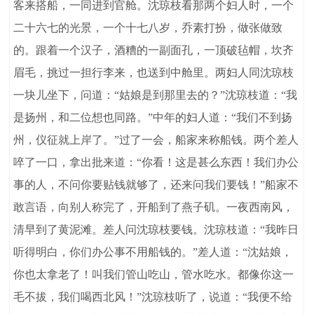
客来搭船，一同进到官舱。沈琼枝看那两个妇人时，一个
二十六七的光景，一个十七八岁，乔素打扮，做张做致
的。跟着一个汉子，酒糟的一副面孔，一顶破毡帽，坎齐
眉毛，挑过一担行李来，也送到中舱里。两妇人同沈琼枝
一块儿坐下，问道：“姑娘是到那里去的？”沈琼枝道：“我
是扬州，和二位想也同路。”中年的妇人道：“我们不到扬
州，仪征就上岸了。”过了一会，船家来称船钱。两个差人
啐了一口，拿出批来道：“你看！这是甚么东西！我们办公
事的人，不问你要贴钱就够了，还来问我们要钱！”船家不
敢言语，向别人称完了，开船到了燕子矶。一夜西南风，
清早到了黄泥滩。差人问沈琼枝要钱。沈琼枝道：“我昨日
听得明白，你们办公事不用船钱的。”差人道：“沈姑娘，
你也太拿老了！叫我们管山吃山，管水吃水。都像你这一
毛不拔，我们喝西北风！”沈琼枝听了，说道：“我便不给