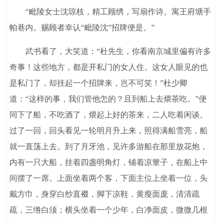
“毗陵女士沈琼枝，精工顾绣，写扇作诗。寓王府塘手
帕巷内。赐顾者幸认“毗陵沈”招牌便是。”
武书看了，大笑道：“杜先生，你看南京城里偏有许多
奇事！这些地方，都是开私门的女人住。这女人眼见的也
是私门了，却挂起一个招牌来，岂不可笑！”杜少卿
道：“这样的事，我们管他怎的？且到船上去煨茶吃。”便
同下了船，不吃酒了，煨起上好的茶来，二人吃着闲谈。
过了一回，回头看见一轮明月升上来，照得满船雪亮，船
就一直荡上去。到了月牙池，见许多游船在那里放花炮，
内有一只大船，挂着四盏明角灯，铺着凉簟子，在船上中
间摆了一席。上面坐着两个客，下面主位上坐着一位，头
戴方巾，身穿白纱直裰，脚下凉鞋，黄瘦面庞，清清疏
疏，三绺白须；横头坐着一个少年，白净面皮，微微几根