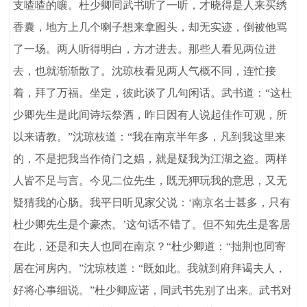
支喳喳的嚷。杜少卿同武书听了一听，才晓得是人来买绣
香囊，地方上几个喇子想来拿囮头，却无实迹，倒被他骂
了一场。两人听得明白，方才进去。那些人看见两位进
去，也就渐渐散了。沈琼枝看见两人气概不同，连忙接
着，拜了万福。坐定，彼此谈了几句闲话。武书道：“这杜
少卿先生是此间诗坛祭酒，昨日因有人说起佳作可观，所
以来请教。”沈琼枝道：“我在南京半年多，凡到我这里来
的，不是把我当作倚门之娼，就是疑我为江湖之盗。两样
人皆不足与言。今见二位先生，既无狎玩我的意思，又无
疑猜我的心肠。我平日听见家父说：‘南京名士甚多，只有
杜少卿先生是个豪杰。’这句话不错了。但不知先生是客居
在此，还是和夫人也同在南京？“杜少卿道：“拙荆也同寄
居在河房内。”沈琼枝道：“既如此。我就到府拜谒夫人，
好将心事细说。”杜少卿应诺，同武书先别了出来。武书对