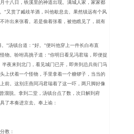
月十八日，铁溪里的神道出现。满城人家，家家都
。”又赏了臧歧羊酒，叫他歇息去。果然镇远有个风
不许出来张看。若是偷着张看，被他瞧见了，就有
。”汤镇台道：“好。”便叫他穿上一件长白布直
怪物。吩咐高挑子道：“你明日看见冯君瑞，即便捉
，半夜来到北门，看见城门已开，即奔到总兵衙门马
头上伏着一个怪物，手里拿着一个糖锣子，当当的
上前。这别庄燕同冯君瑞着了这一吓，两只脚好像
不曾溜脱。拿到二堂，汤镇台点了数，次日解到府
具了本奏进京去。奉上谕：
分教：