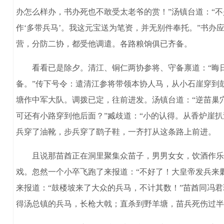
办怎么样办，书办死也不敢受太老爷的赏！”汤镇台道：“
作‘多带兵马’。我这元宝送为笔资，并无别件奉托。”书办
营，分防二协，都受他调遣。各路粮饷俱已齐备。
看看已是除夕。清江、铜仁两协参将、守备禀道：“晦日用
备。”传下号令：遣清江参将带领本协人马，从小石崖穿到
塘作中军大队。调拨已定，往前进发。汤镇台道：“逆苗巢
可还有小路穿到他后面？”臧歧道：“小的认得。从香炉崖
兵穿了油靴，步兵穿了鹞子鞋，一齐打从这条路上前进。
且说那苗酋正在洞里聚集众苗子，男男女女，饮酒作乐过
戏。忽然一个小卒飞跑了来报道：“不好了！大皇帝发兵来
来报道：“鼓楼坡来了大众的兵马，不计其数！”苗酋同冯
得汤总镇的兵马，长枪大戟；直杀到野羊塘，苗兵死伤过半