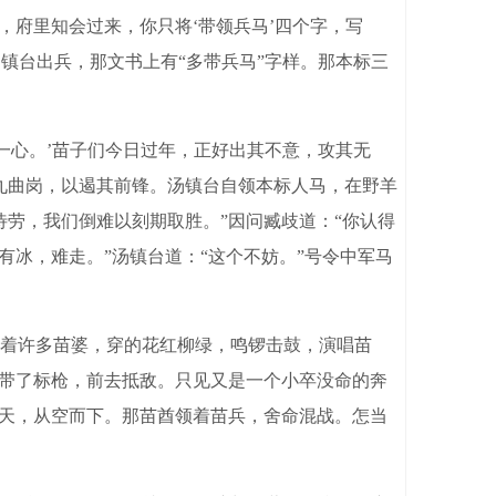
，府里知会过来，你只将‘带领兵马’四个字，写
镇台出兵，那文书上有“多带兵马”字样。那本标三
一心。’苗子们今日过年，正好出其不意，攻其无
九曲岗，以遏其前锋。汤镇台自领本标人马，在野羊
劳，我们倒难以刻期取胜。”因问臧歧道：“你认得
有冰，难走。”汤镇台道：“这个不妨。”号令中军马
着许多苗婆，穿的花红柳绿，鸣锣击鼓，演唱苗
，带了标枪，前去抵敌。只见又是一个小卒没命的奔
连天，从空而下。那苗酋领着苗兵，舍命混战。怎当