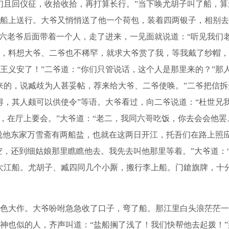
且回仪征，收拾收拾，再打算长行。”当下唤尤胡子叫了船，算
船上送行。大爷又悄悄送了他一个荷包，装着四两银子，相别去
见六老爷后面带着一个人，走了进来，一见面就说道：“听见我们
，料想大爷、二爷也不稀罕，就求大爷赏了我，等我戴了纱帽，
王义安了！”二爷道：“你们只管说话，这个人是那里来的？”那
来的，说臧歧为人甚妥帖，荐来给大爷、二爷使唤。”二爷把信
得，其人颇可以供使令”等语。大爷看过，向二爷说道：“杜世兄
了，在厅上要会。”大爷道：“老二，我同六哥吃饭，你去会会他
他说他东家万雪斋有两船盐，也就在这两日开江，托吾们在路上照
得空，还到细姑娘那里瞧瞧他去。我先去叫他那里等着。”大爷道
大江船。尤胡子、臧四同几个小厮，搬行李上船。门鎗旗牌，十
大作。大爷吩咐急急收了口子，弯了船。那江里白头浪茫茫一
神也似的人，齐声叫道：“盐船搁了浅了！我们快帮他去起拨！