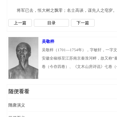
将军已去，怅大树之飘零；名士高谈，谋先人之窀穸。
上一篇
目录
下一篇
吴敬梓
吴敬梓（1701—1754年），字敏轩，
安徽全椒移至江苏南京秦淮河畔，故又称“
卷（今存四卷）、《文木山房诗说》七卷（
随便看看
隋唐演义