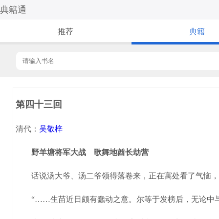
典籍通
推荐
典籍
第四十三回
清代：
吴敬梓
野羊塘将军大战 歌舞地酋长劫营
话说汤大爷、汤二爷领得落卷来，正在寓处看了气恼，只
“……生苗近日颇有蠢动之意。尔等于发榜后，无论中与