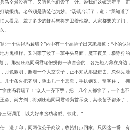
兵马全然没有了。又听见他们设了一计。说我们这镇远府里，正
打劫报仇。老爷须是防范他为妙。”汤镇台听了，道：“我知道了
怕人看见，差了多少的虾兵蟹将护卫着他嫁。人家都要关了门，
久。
一个认得冯君瑞？”内中有一个高挑子出来跪禀道：“小的认得
地方鬼模样。又叫家丁妆了一班牛头马面，魔王夜叉，极狰狞的
城门。那别庄燕同冯君瑞假扮做一班赛会的，各把短刀藏在身边
，月色微明，照着一个大空院子，正不知从那里进去。忽然见墙
。几十条火把齐明，跳出几十个恶鬼，手执钢叉、留客住，一拥
“拿住冯君瑞了！”众人一齐下手，把十几个人都拿了，一个也
王命、尚方剑，将别庄燕同冯君瑞枭首示众，其余苗子都杀了，
三级调用，以为好事贪功者戒。钦此。”
，送了印，同两位公子商议，收拾打点回家。只因这一番，有