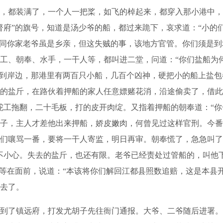
，都装满了，一个人一把桨，如飞的棹起来，都穿入那小港中，
督府”的旗号，知道是汤少爷的船，都过来跪下，哀求道：“小的
们同你家老爷虽是乡亲，但这失贼的事，该地方官管。你们须是到
工、朝奉、水手，一干人等，都叫进二堂，问道：“你们盐船为
扫到岸边，那港里有两百只小船，几百个凶神，硬把小的船上盐包
的盐斤，在路伙着押船的家人任意嫖赌花消，沿途偷卖了，借此
舵工拖翻，二十毛板，打的皮开肉绽。又指着押船的朝奉道：“你
子，主人才差他出来押船，娇皮嫩肉，何曾见过这样官刑。今番
们嚷骂一番，要将一干人寄监，明日再审。朝奉慌了，急急叫了
不小心。失去的盐斤，也还有限。老爷已经责处过管船的，叫他
人等在面前，说道：“本该将你们解回江都县照数追赔，这是本县
去了。
了镇远府，打发尤胡子先往衙门通报。大爷、二爷随后进署。