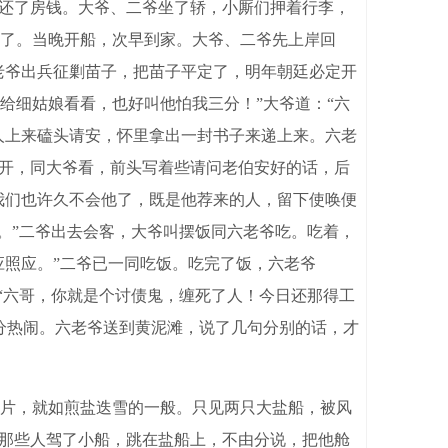
还了房钱。大爷、二爷坐了轿，小厮们押着行李，
了。当晚开船，次早到家。大爷、二爷先上岸回
老爷出兵征剿苗子，把苗子平定了，明年朝廷必定开
给细姑娘看看，也好叫他怕我三分！”大爷道：“六
人上来磕头请安，怀里拿出一封书子来递上来。六老
拆开，同大爷看，前头写着些请问老伯安好的话，后
我们也许久不会他了，既是他荐来的人，留下使唤便
罢。”二爷出去会客，大爷叫摆饭同六老爷吃。吃着，
应照应。”二爷已一同吃饭。吃完了饭，六老爷
：“六哥，你就是个讨债鬼，缠死了人！今日还那得工
分热闹。六老爷送到黄泥滩，说了几句分别的话，才
片，就如煎盐迭雪的一般。只见两只大盐船，被风
”那些人驾了小船，跳在盐船上，不由分说，把他舱