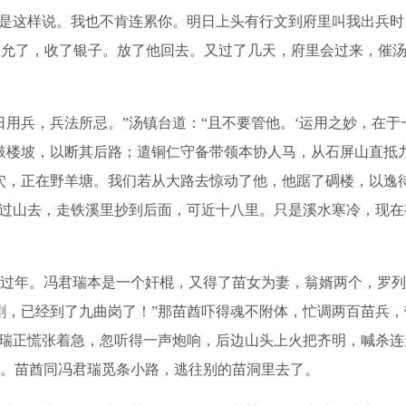
不是这样说。我也不肯连累你。明日上头有行文到府里叫我出兵时
应允了，收了银子。放了他回去。又过了几天，府里会过来，催汤
兵，兵法所忌。”汤镇台道：“且不要管他。‘运用之妙，在于
鼓楼坡，以断其后路；遣铜仁守备带领本协人马，从石屏山直抵
穴，正在野羊塘。我们若从大路去惊动了他，他踞了碉楼，以逸待
扒过山去，走铁溪里抄到后面，可近十八里。只是溪水寒冷，现在
年。冯君瑞本是一个奸棍，又得了苗女为妻，翁婿两个，罗列
剿，已经到了九曲岗了！”那苗酋吓得魂不附体，忙调两百苗兵
君瑞正慌张着急，忽听得一声炮响，后边山头上火把齐明，喊杀
。苗酋同冯君瑞觅条小路，逃往别的苗洞里去了。