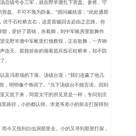
汤总镇号令三军，就在野羊塘扎下营盘。参将、守
营盘。不可不预为防备。”因问臧歧道：“此处通那
马，伏于石柱桥左右，这是苗贼回去必由之总路。你
椎髻，穿好了苗锦，赤着脚，到中军账房里歌舞作
望见野羊塘中军帐里灯烛辉煌，正在歌舞，一齐吶
声连天。苗酋拚命的领着苗兵投石柱桥来，却不防
了。
以及冯君瑞的下落。汤镇台道：“我们连赢了他几
答，明明像个饰词了。”当下汤镇台不能言语。回到
里又批下来，同雷太守的所见竟是一样，专问别庄
洞里路径，小的都认得。求老爷差小的前去打探得别
，而今又投到白虫洞那里去。小的又寻到那里打探，