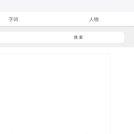
字词
人物
搜 索