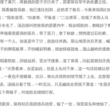
了巢穴，将败残的苗子尽行杀了，苗婆留在军中执炊爨之役。
。我看贼苗虽败，他已逃往别洞，必然求了救兵，今夜来劫我们的
道：“我有道理。”向参将、守备道：“二位将军，你领了本部人
听令去了。汤总镇叫把收留的苗婆内中，拣会唱歌的，都梳好了
率领着竖眼洞的苗兵，带了苗刀，拿了标鎗，悄悄渡过石柱桥。
有一个人。知道是中了计，急急往外跑。那山坳里伏兵齐发，喊
子的脚底板厚，不怕巉岩荆棘，就如惊猿脱兔，漫山越岭的逃散
着凯歌，回镇远府。雷太守接着，道了恭喜，问起苗酋别庄燕
道：“大势看来，自是如此，但是上头问下来，这一句话却难以登
，一夜也不曾睡着。次日，将出兵得胜的情节报了上去。总督那
等语。汤镇台着了慌，一时无法。只见臧歧在旁跪下禀道：“生苗
五十两银子，叫他前去细细打探。
眼洞，探得别庄燕因借兵劫营，输了一仗，洞里苗头和他恼了