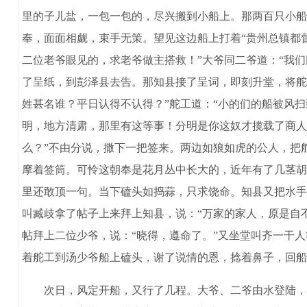
里的子儿盐，一包一包的，尽兴搬到小船上。那两百只小船
奉，面面相觑，束手无策。望见这边船上打着“贵州总镇都
二位老爷眼见的，求老爷做主搭救！”大爷同二爷道：“我
了呈纸，到彭泽县去告。那知县接了呈词，即刻升堂，将舵
姓甚名谁？平日认得不认得？”舵工道：“小的们的船被风
明，地方清肃，那里有这等事！分明是你这奴才揽载了商人
么？”不由分说，撒下一把签来。两边如狼如虎的公人，把
摩着签筒。可怜这朝奉是花月丛中长大的，近年有了几茎胡
里还敢顶一句。当下磕头如捣蒜，只求饶命。知县又把水手
叫臧歧拿了帖子上来拜上知县，说：“万家的家人，原是自
帖拜上二位少爷，说：“晓得，遵命了。”又坐堂叫齐一干
着舵工到汤少爷船上磕头，谢了说情的恩，捻着鼻子，回船
次日，风定开船，又行了几程。大爷、二爷由水登陆，到