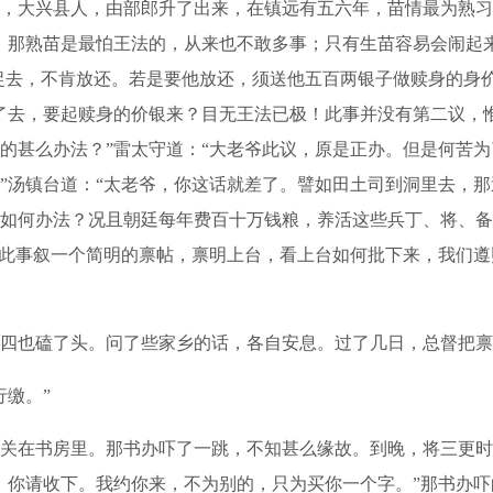
，大兴县人，由部郎升了出来，在镇远有五六年，苗情最为熟习
，那熟苗是最怕王法的，从来也不敢多事；只有生苗容易会闹起
捉去，不肯放还。若是要他放还，须送他五百两银子做赎身的身价
了去，要起赎身的价银来？目无王法已极！此事并没有第二议，
的甚么办法？”雷太守道：“大老爷此议，原是正办。但是何苦
”汤镇台道：“太老爷，你这话就差了。譬如田土司到洞里去，
如何办法？况且朝廷每年费百十万钱粮，养活这些兵丁、将、备
将此事叙一个简明的禀帖，禀明上台，看上台如何批下来，我们遵
也磕了头。问了些家乡的话，各自安息。过了几日，总督把禀
缴。”
在书房里。那书办吓了一跳，不知甚么缘故。到晚，将三更时
，你请收下。我约你来，不为别的，只为买你一个字。”那书办吓