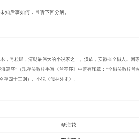
未知后事如何，且听下回分解。
一字文木，号粒民，清朝最伟大的小说家之一。汉族，安徽省全椒人。因家
秦淮寓客”（现存吴敬梓手写《兰亭序》中盖有印章：“全椒吴敬梓号
今存四十三则）、小说《儒林外史》。
孽海花