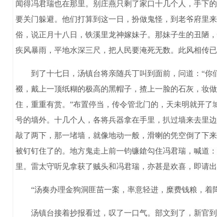
闻得冯君瑞也在那里。别庄燕只剩了家口十几个人，手下的
要关门躲避。他们打算到这一日，扮做鬼怪，到老爷府里来
俗，说正月十八日，铁溪里龙神嫁妹子。那妹子生的丑陋，
疾风暴雨，平地水深三尺，把人民要淹死无数。此风相传已
到了十七日，汤镇台将亲随兵丁叫到面前，问道：“你们那
裰，戴上一顶纸糊的极高的黑帽子，揸上一脸的石灰，妆做
住，重重有赏。”布置停当，传令管北门的，天未明就开了
号的墙外。十几个人，各将兵器拿在手里，扒过墙来去里边
敲了两下，那一堵墙，就像地动一般，滑喇的凭空倒了下来
被钉钉住了的。地方鬼走上前一钧镰鎗勾住冯君瑞，喊道：
里。雷太守听见拿获了贼头和冯君瑞，亦甚是欢喜，即请出
“汤奏办理金狗洞匪苗一案，率意轻进，糜费钱粮，着降
汤镇台接着抄报看过，叹了一口气。部文到了，新官到任