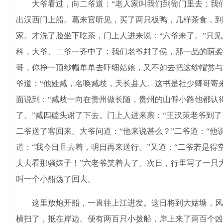
大爷看过，向二爷道：“老人家叫我们到衙门里去；我们
出汉西门上船。葛来官听见，买了两只板鸭，几样茶食，到
家。才洗了脸坐下吃茶，门上人进来说：“六爷来了。”只
科，大爷、二爷一齐中了；我们老爷封了侯，那一品的荫袭
哥，你挣一顶纱帽单单去吓细姑娘，又不如去把这纱帽赏与
爷道：“他姓臧，名唤臧歧，天长县人。这书是社少卿哥寄
面说到：“臧歧一向在贵州做长随，贵州的山僻小路他都认
了。”臧四磕头谢了下去。门上人进来禀：“王汉策老爷到
二爷送了客回来。大爷问道：“他来说甚么？”二爷道：“
道：“我今日且去着，明日再来送行。”又道：“二爷若是
夫去看那骚婊子！”六老爷笑着去了。次日，行里写了一只
叫一个小船荡了回去。
这里放炮开船，一直往上江进发。这日将到大姑塘，风色
横扫了，抵在岸边。便有两百只小拨船，岸上来了两百个凶