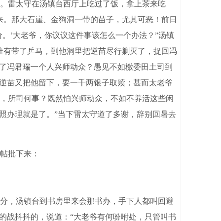
。雷太守在汤镇台西厅上吃过了饭，拿上茶来吃
来。那大石崖、金狗洞一带的苗子，尤其可恶！前日
。’大老爷，你议议这件事该怎么一个办法？”汤镇
惟有带了乒马，到他洞里把逆苗尽行剿灭了，捉回冯
为了冯君瑞一个人兴师动众？愚见不如檄委田土司到
那逆苗又把他留下，要一千两银子取赎；甚而太老爷
，所司何事？既然怕兴师动众，不如不养活这些闲
照办理就是了。”当下雷太守道了多谢，辞别回暑去
帖批下来：
分，汤镇台到书房里来会那书办，手下人都叫回避
的战抖抖的，说道：“大老爷有何吩咐处，只管叫书