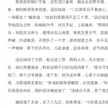
那里前军铜仁守备，后军清江参将，都会合在野羊塘。搜
备，都到账房里来贺捷。汤总镇道：“二位将军且不要放心
一洞最近？”臧歧道：“此处到竖眼洞不足三十里。”汤总镇
等他回去之时，听炮响为号，伏兵齐起，上前掩杀。”两将
乐；却把兵马将士，都埋伏在山坳里。果然五更天气，苗酋
声喊，扑进账房。不想扑了一个空，那些苗婆之外，并不见
一声炮响，桥下伏兵齐出，几处凑拢，赶杀前来。还亏得苗
汤总镇得了大胜，检点这三营、两协人马，无大损伤，唱
仗，他们穷蹙逃命，料想这两个已经自戕沟壑了。”雷太守
衙门，两个少爷接着，请了安。却为这件事，心里十分踌蹰
燕、冯君瑞两名要犯：“务须刻期拿获解院，以凭题奏，”
庄燕现在何处，便好设法擒捉他了。”汤镇台大喜，赏了他
臧歧领了主命，去了八九日，回来禀道：“小的直去到竖