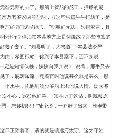
无影无踪的去了。那船上管船的舵工，押船的朝
们是万老爷家两号盐船，被这些强盗生生打劫了，是
地方官衙门递呈纸去。”朝奉们无法，只得依言，具
何不开行？停泊在本县地方上是何缘故？那些抢盐的
都搬了去了。”知县听了，大怒道：“本县法令严
为由，希图抵赖！你到了本县案下，还不实说
一定是知情伙赖，快快向我实说！”说着，那手又去
见了，屁滚尿流，凭着官叫他说甚么就是甚么，那
一个水手，托他到汤少爷船上求他说人情。汤大爷
下次小心，宽恕他们罢。”知县听了这话，叫臧歧原
开恩，恕你初犯！”扯个淡，一齐赶了出来。朝奉带
这日正陪着客，请的就是镇远府太守。这太守姓