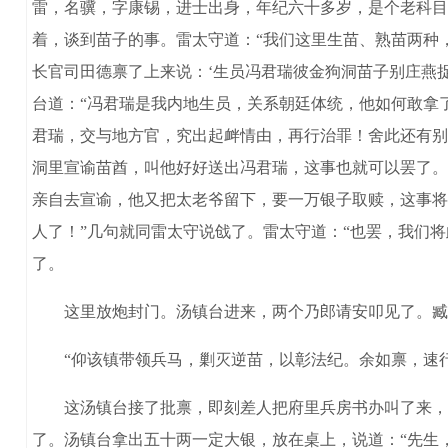
雷，名骥，字康锡，进士出身，年纪六十多岁，是个老科目
着，谈到苗子的事。雷太守道：“我们这里生苗、熟苗两种
长官司田德禀了上来说：‘生员冯君瑞彼金狗洞苗子别庄燕
台道：“冯君瑞是我内地生员，关系朝廷体统，他如何敢拿
君瑞，交与地方官，究出起衅情由，再行治罪！舍此还有别
洞里宣谕苗酋，叫他好好送出冯君瑞，这事也就可以罢了。
亲自去宣谕，他又把太老爷留下，要一万银子取赎，这事将
人了！”几句就同雷太守说戗了。雷太守道：“也罢，我们
了。
这里放炮封门。汤镇台进来，两个乃郎请安叩见了。臧四
“仰该镇带领兵马，剿灭逆苗，以彰法纪。余如禀，速行
这汤镇台接了批禀，即刻差人把府里兵房书办叫了来，关
了。汤镇台拿出五十两一定大银，放在桌上，说道：“先生