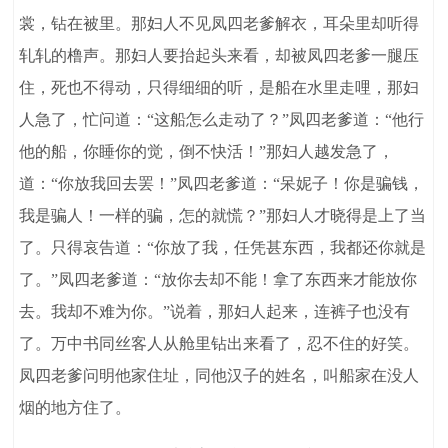
裳，钻在被里。那妇人不见凤四老爹解衣，耳朵里却听得
轧轧的橹声。那妇人要抬起头来看，却被凤四老爹一腿压
住，死也不得动，只得细细的听，是船在水里走哩，那妇
人急了，忙问道：“这船怎么走动了？”凤四老爹道：“他行
他的船，你睡你的觉，倒不快活！”那妇人越发急了，
道：“你放我回去罢！”凤四老爹道：“呆妮子！你是骗钱，
我是骗人！一样的骗，怎的就慌？”那妇人才晓得是上了当
了。只得哀告道：“你放了我，任凭甚东西，我都还你就是
了。”凤四老爹道：“放你去却不能！拿了东西来才能放你
去。我却不难为你。”说着，那妇人起来，连裤子也没有
了。万中书同丝客人从舱里钻出来看了，忍不住的好笑。
凤四老爹问明他家住址，同他汉子的姓名，叫船家在没人
烟的地方住了。