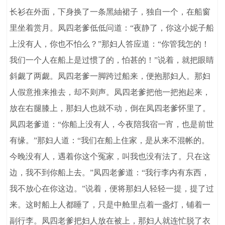
长衫在外面，下身换了一条黑紬裙子，独自一个，在船窗
里坐着赏月。凤四老爹低低问道：“夜静了，你这小妮子船
上没有人，你也不怕么？”那妇人答应道：“你管我怎的！
我们一个人在船上是过惯了的，怕甚的！”说着，就把眼睛
斜觑了两觑。凤四老爹一脚跨过船来，便抱那妇人。那妇
人假意推来推去，却不则声。凤四老爹把他一把抱起来，
放在右腿膝上，那妇人也就不动，倒在凤四老爹怀里了。
凤四老爹道：“你船上没有人，今夜陪我宿一宵，也是前世
有缘。”那妇人道：“我们在船上住家，是从来不混帐的。
今晚没有人，遇着你这个冤家，叫我也没有法了。只在这
边，我不到你船上去。”凤四老爹道：“我行李内有东西，
我不放心在你这边。”说着，便将那妇人轻轻一提，提了过
来。这时船上人都睡了，只是中舱里点着一盏灯，铺着一
副行李。凤四老爹把妇人放在被上，那妇人就连忙脱了衣