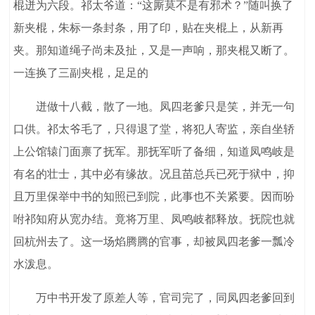
棍迸为六段。祁太爷道：“这厮莫不是有邪术？”随叫换了
新夹棍，朱标一条封条，用了印，贴在夹棍上，从新再
夹。那知道绳子尚未及扯，又是一声响，那夹棍又断了。
一连换了三副夹棍，足足的
迸做十八截，散了一地。凤四老爹只是笑，并无一句
口供。祁太爷毛了，只得退了堂，将犯人寄监，亲自坐轿
上公馆辕门面禀了抚军。那抚军听了备细，知道凤鸣岐是
有名的壮士，其中必有缘故。况且苗总兵已死于狱中，抑
且万里保举中书的知照已到院，此事也不关紧要。因而吩
咐祁知府从宽办结。竟将万里、凤鸣岐都释放。抚院也就
回杭州去了。这一场焰腾腾的官事，却被凤四老爹一瓢冷
水泼息。
万中书开发了原差人等，官司完了，同凤四老爹回到