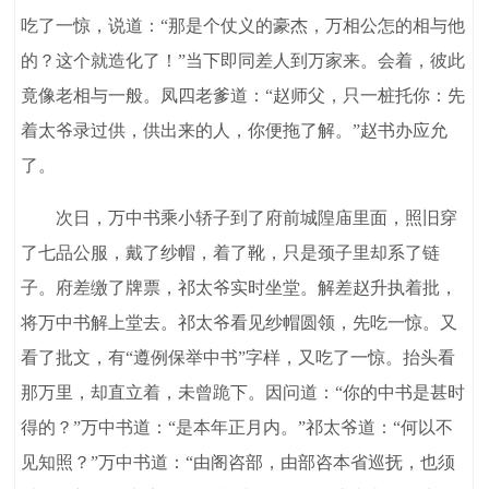
吃了一惊，说道：“那是个仗义的豪杰，万相公怎的相与他
的？这个就造化了！”当下即同差人到万家来。会着，彼此
竟像老相与一般。凤四老爹道：“赵师父，只一桩托你：先
着太爷录过供，供出来的人，你便拖了解。”赵书办应允
了。
次日，万中书乘小轿子到了府前城隍庙里面，照旧穿
了七品公服，戴了纱帽，着了靴，只是颈子里却系了链
子。府差缴了牌票，祁太爷实时坐堂。解差赵升执着批，
将万中书解上堂去。祁太爷看见纱帽圆领，先吃一惊。又
看了批文，有“遵例保举中书”字样，又吃了一惊。抬头看
那万里，却直立着，未曾跪下。因问道：“你的中书是甚时
得的？”万中书道：“是本年正月内。”祁太爷道：“何以不
见知照？”万中书道：“由阁咨部，由部咨本省巡抚，也须