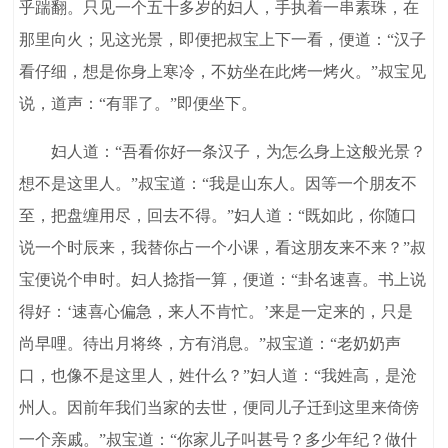
乎踹翻。只见一个五十多岁的妇人，手执着一串素珠，在
那里向火；见这光景，即便把叔宝上下一看，便道：“汉子
看仔细，想是你身上寒冷，不妨坐在此烤一烤火。”叔宝见
说，道声：“有罪了。”即便坐下。
妇人道：“吾看你好一条汉子，为怎么身上这般光景？
想不是这里人。”叔宝道：“我是山东人。因等一个朋友不
至，把盘缠用尽，回去不得。”妇人道：“既如此，你随口
说一个时辰来，我替你占一个小课，看这朋友来不来？”叔
宝便说个申时。妇人捻指一算，便道：“卦名速喜。书上说
得好：‘速喜心偏急，来人不肯忙。’来是一定来的，只是
尚早哩。待出月将终，方有消息。”叔宝道：“老奶奶声
口，也像不是这里人，姓什么？”妇人道：“我姓高，是沧
州人。因前年我们当家的去世，便同儿子迁到这里来倚傍
一个亲戚。”叔宝道：“你家儿子叫甚号？多少年纪？做什