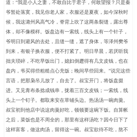
道：“我是小人之妻，不敢自比于君子，何敢望报？只是秦
爷暂处落寞，我见你老人家，衣服还是夏夜，如今深秋时
候，我这潞州风高气冷，脊背上吹了这两条裂缝，露出尊
体，却不像模样。饭盘边有一索线，线头上有一个针子，
爷明日到避风的去处，且缝一缝，遮了身体，等泽州樊爷
到来，有银子换衣服，便不打紧了。明日早晨，若厌听我
拙夫琐碎，不吃早饭出门，媳妇倒趱得有几文皮钱，也在
盘内，爷买得些粗糙点心充饭；晚间早些回来。”说完这些
言语，把那枭吊儿放了，自去了。叔宝开门，将饭盘掇
进。又见青布条捻成钱串，拢着三百文皮钱；一索线，线
头上一个钉子。都取来安在草铺头边。热汤汤一碗肉羹。
叔宝初到他店中说这肉羹好吃，顿顿要这碗下饭。自算帐
之后，菜饭也是不周全的，那里有这样汤吃？因今日下了
这样富客，做这肉汤，留得这一碗。叔宝欲待不吃，熬不