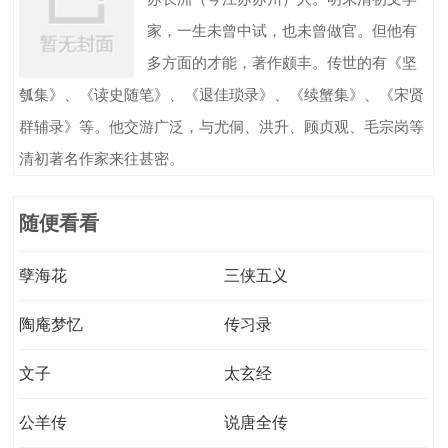
家，一生未曾中试，也未曾做官。但他有
多方面的才能，著作颇丰。传世的有《坚
瓠集》、《读史随笔》、《退佳琐录》、《续蟹集》、《宋贤
群辅录》等。他交游广泛，与尤侗、洪升、顾贞观、毛宗岗等
清初著名作家来往甚密。
随便看看
孽海花
三侠五义
陶庵梦忆
传习录
文子
太玄经
公羊传
说唐全传