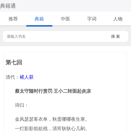
典籍通
推荐
典籍
中医
字词
人物
搜 索
第七回
清代：
褚人获
蔡太守随时行赏罚 王小二转面起炎凉
诗曰：
金风瑟瑟客衣单，秋蛋哪哪夜生寒。
一灯影影焰欲残，清宵耿耿心几剜。