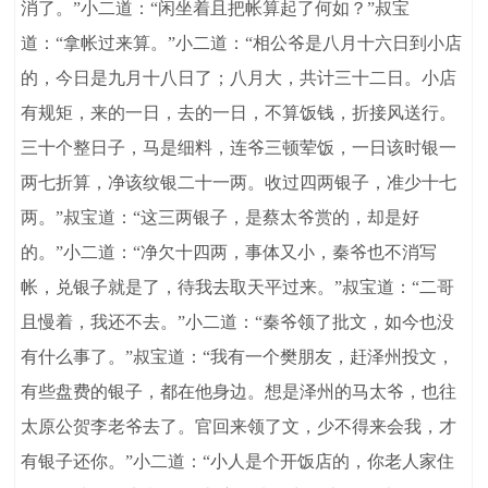
消了。”小二道：“闲坐着且把帐算起了何如？”叔宝
道：“拿帐过来算。”小二道：“相公爷是八月十六日到小店
的，今日是九月十八日了；八月大，共计三十二日。小店
有规矩，来的一日，去的一日，不算饭钱，折接风送行。
三十个整日子，马是细料，连爷三顿荤饭，一日该时银一
两七折算，净该纹银二十一两。收过四两银子，准少十七
两。”叔宝道：“这三两银子，是蔡太爷赏的，却是好
的。”小二道：“净欠十四两，事体又小，秦爷也不消写
帐，兑银子就是了，待我去取天平过来。”叔宝道：“二哥
且慢着，我还不去。”小二道：“秦爷领了批文，如今也没
有什么事了。”叔宝道：“我有一个樊朋友，赶泽州投文，
有些盘费的银子，都在他身边。想是泽州的马太爷，也往
太原公贺李老爷去了。官回来领了文，少不得来会我，才
有银子还你。”小二道：“小人是个开饭店的，你老人家住