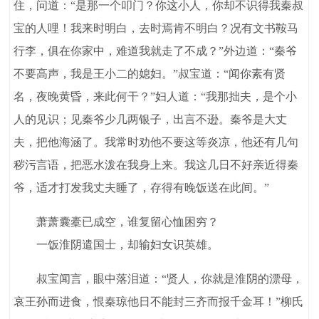
住，问道：“是那一个叩门？你这小人，你却不识得我秦叔
宝的人哩！我来时明白，去时焉肯不明白？况有文书鞍马
行李，俱在你家中，难道我就走了不成？”外边道：“秦爷
不要高声，我是王小二的媳妇。”叔宝道：“闻你素有贤
名，夜晚黄昏，来此何干？”妇人道：“我那拙夫，是个小
人的见识；见秦爷少几两银子，出言不逊。秦爷是大丈
夫，把他海涵了。我常时劝他不要这等炎凉，他还有几句
秽污言语，把恶水泼在我身上来。我这几日不好亲近得秦
爷，适才打发我丈夫睡了，存得有晚饭送在此间。”
萧萧囊橐已成空，谁复留心恤困穷？
一饭淮阴遣国士，却输妇女识英雄。
叔宝闻言，眼中落泪道：“贤人，你就是淮阴的漂母，
哀王孙而进食，恨秦琼他日不能封三齐而报千金耳！”柳氏