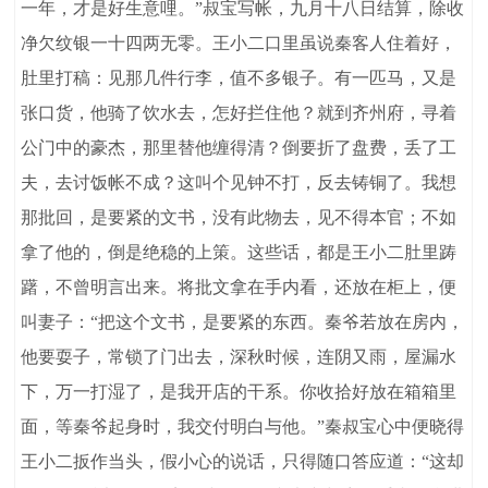
一年，才是好生意哩。”叔宝写帐，九月十八日结算，除收
净欠纹银一十四两无零。王小二口里虽说秦客人住着好，
肚里打稿：见那几件行李，值不多银子。有一匹马，又是
张口货，他骑了饮水去，怎好拦住他？就到齐州府，寻着
公门中的豪杰，那里替他缠得清？倒要折了盘费，丢了工
夫，去讨饭帐不成？这叫个见钟不打，反去铸铜了。我想
那批回，是要紧的文书，没有此物去，见不得本官；不如
拿了他的，倒是绝稳的上策。这些话，都是王小二肚里踌
躇，不曾明言出来。将批文拿在手内看，还放在柜上，便
叫妻子：“把这个文书，是要紧的东西。秦爷若放在房内，
他要耍子，常锁了门出去，深秋时候，连阴又雨，屋漏水
下，万一打湿了，是我开店的干系。你收拾好放在箱箱里
面，等秦爷起身时，我交付明白与他。”秦叔宝心中便晓得
王小二扳作当头，假小心的说话，只得随口答应道：“这却