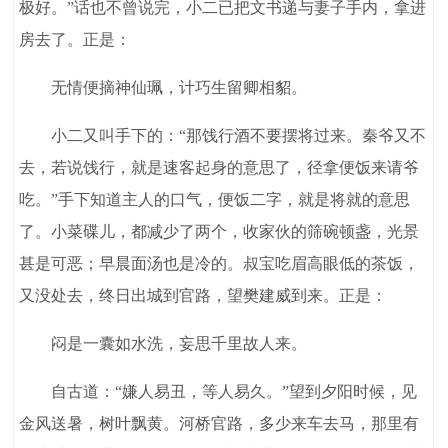
极好。”话也不曾说完，小二已把文书递与妻子手内，拿进
房去了。正是：
无情便摘神仙珮，计巧生留卿相貂。
小二又叫手下的：“那饯行酒不要摆将过来。秦爷又不
去，若说饯行，就是速客起身的意思了，径拿便饭来请爷
吃。”手下知道主人的口气，便饭二字，就是将就的意思
了。小菜碟儿，都减少了两个，收家伙的筛碗顿盏，光景
甚是可恶；早晨面汤也是冷的。叔宝吃眉高眼低的茶饭，
又没处去，终日出城到官路，望樊建威到来。正是：
闷是一囊如水洗，妄思千里故人来。
自古道：“嫌人易丑，等人易久。”望到夕阳时候，见
金风送暑，树叶飘黄。河桥官路，多少来车去马，那里有