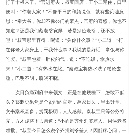
打了十板来了。”官进府去，叔宝回店，王小二迎住，口里
便叫：“你老人家！”不像平日的和颜悦色，就有些讥讪意
思：“秦大爷，你却不像公门的豪杰，官府的喜怒，你也不
知道？还是我们蔡老爷宽厚，若是别位老爷，还不放
哩！”叔宝那里容得，喝道：“关你什么事？”小二道：“打
在你老人家身上，干我什么事？我说的是好话，拿饭与你
吃罢。”叔宝包着一肚皮的气，道：“不吃饭，拿热水
来！”小二道：“有热水在此。”秦叔宝将热水洗了杖疮去
睡，巴明不明，盼晓不晓。
次日负痛到府中来领文，正是在他矮檐下，怎敢不低
头？蔡刺史果然是个贤能的官府，离家日久，早出升堂。
文书案积甚多，赏罚极明，人人感戴。秦叔宝只等公务将
完，方才跪将下去禀道：“小的是齐州刘爷差人。伺候老爷
领批。”叔宝今日怎么说个齐州刘爷差人？因腿疼心问，一