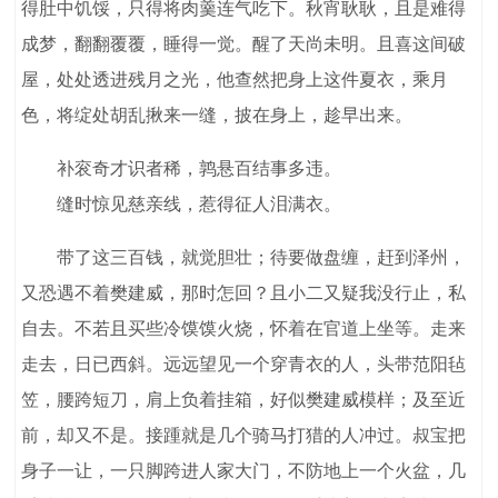
得肚中饥馁，只得将肉羹连气吃下。秋宵耿耿，且是难得
成梦，翻翻覆覆，睡得一觉。醒了天尚未明。且喜这间破
屋，处处透进残月之光，他查然把身上这件夏衣，乘月
色，将绽处胡乱揪来一缝，披在身上，趁早出来。
补衮奇才识者稀，鹑悬百结事多违。
缝时惊见慈亲线，惹得征人泪满衣。
带了这三百钱，就觉胆壮；待要做盘缠，赶到泽州，
又恐遇不着樊建威，那时怎回？且小二又疑我没行止，私
自去。不若且买些冷馍馍火烧，怀着在官道上坐等。走来
走去，日已西斜。远远望见一个穿青衣的人，头带范阳毡
笠，腰跨短刀，肩上负着挂箱，好似樊建威模样；及至近
前，却又不是。接踵就是几个骑马打猎的人冲过。叔宝把
身子一让，一只脚跨进人家大门，不防地上一个火盆，几