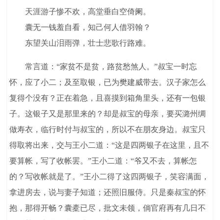
天涯游子惨不欢，高堂垂白空倚阑。
囊无一钱羞自看，知己何人借羽翰？
东望关山泪雨弹，壮士悲歌行路难。
常言道：“家贫不是贫，路贫愁煞人。”叔宝一时忘
怀，应了小二；及至取银，已为樊建威带去。汉子家怎么
复得个没有？正在着急，且喜摸到箱角里头，还有一包银
子。这银子又是那里来的？却是叔宝的母亲，要买潞州绸
做寿衣，临行时付与叔宝的，所以不在朋友身边。叔宝只
得取将出来，交与王小二道：“这是四两银子在这里，且不
要算帐，写了收帐罢。”王小二道：“爷又不去，算帐怎
的？写收帐就是了。”王小二得了这四两银子，笑容满面，
拿进房去，说与妻子知道；还照旧服侍。只是秦叔宝的怀
抱，那得开畅？囊橐已尽，批文未领，倘官府再有几日不