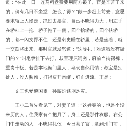
道：“在此一日，连马料盘费要用两方银子。官是辛苦了来
的，倘有几日不坐堂，怎么了得？”做一步赶上前去，意思
要求轿上人慢走，跪过去禀官。自己不晓得力大，用左手
在轿杠上一拖，轿子拖了一侧，四个抬轿的，四个扶轿
的，都一闪支撑不住；还是刺史睡在轿里，若是坐着，就
一交跌将出来。那时官就发怒道：“这等礼！难道我没有衙
门的？”叫皂隶扯下去打。叔宝理屈词穷，府前当街褪裤，
重责十板。若是本地衙门里人，皂隶自然用情；叔宝是别
处人，没人照顾，打得皮开肉绽，鲜血迸流。正是：
文王也受羁国累，孙膑难逃刖足灾。
王小二首先看见了，对妻子道：“这姓秦的，也是个没
来历的人，住我家有个把月了，身上还是那件衣服。在公
门中走动的人，不晓得礼仪，今日惹了官，拿到州门前，