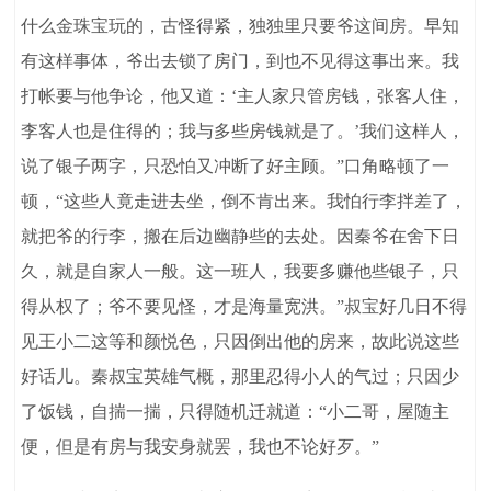
什么金珠宝玩的，古怪得紧，独独里只要爷这间房。早知
有这样事体，爷出去锁了房门，到也不见得这事出来。我
打帐要与他争论，他又道：‘主人家只管房钱，张客人住，
李客人也是住得的；我与多些房钱就是了。’我们这样人，
说了银子两字，只恐怕又冲断了好主顾。”口角略顿了一
顿，“这些人竟走进去坐，倒不肯出来。我怕行李拌差了，
就把爷的行李，搬在后边幽静些的去处。因秦爷在舍下日
久，就是自家人一般。这一班人，我要多赚他些银子，只
得从权了；爷不要见怪，才是海量宽洪。”叔宝好几日不得
见王小二这等和颜悦色，只因倒出他的房来，故此说这些
好话儿。秦叔宝英雄气概，那里忍得小人的气过；只因少
了饭钱，自揣一揣，只得随机迁就道：“小二哥，屋随主
便，但是有房与我安身就罢，我也不论好歹。”