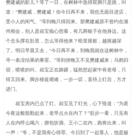
樊建威的影儿？等了一日，在树林中急得双脚只是跳，叫
道：“樊建威，樊建威！你今日再不来，我也无面目进店，
受小人的闲气。”等到晚只得回来。那樊建威原不曾约在潞
州相会，别人是叔宝痴心想着，有几两银子在他身边。这
个念头撑在肚里，怎么等得他来？暗里摇桩，越摇越深
了。明日早晨又去，“今日再不来，到晚我就在这树林中，
寻一条没结果的事罢。”等到傍晚又不见樊建威来；乌鸦归
宿，喳喳的叫。叔宝正在踌躇，猛然想起家中有老母，只
得又回来。脚步移徙艰难，一步一叹，直待上灯后，方才
进门。
叔宝房内已点了灯。叔宝见了灯光，心下怪道：“为甚
今夜这般殷勤起来，老早点火在内了？”驻步一看，只见有
人在内呼么喝六，掷包饮酒。王小二在内，跑将出来，叫
一声：“爷，不是我有心得罪。今日到了一起客人，他是贩