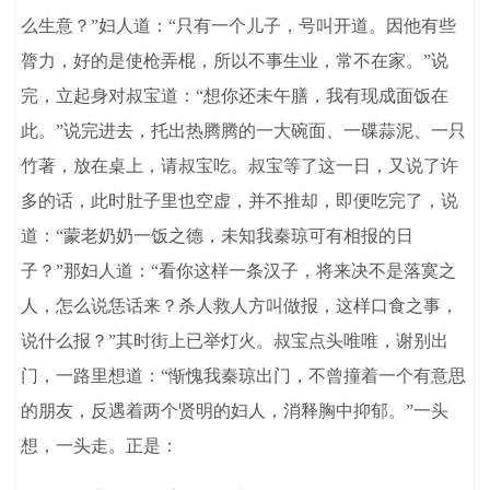
么生意？”妇人道：“只有一个儿子，号叫开道。因他有些
膂力，好的是使枪弄棍，所以不事生业，常不在家。”说
完，立起身对叔宝道：“想你还未午膳，我有现成面饭在
此。”说完进去，托出热腾腾的一大碗面、一碟蒜泥、一只
竹著，放在桌上，请叔宝吃。叔宝等了这一日，又说了许
多的话，此时肚子里也空虚，并不推却，即便吃完了，说
道：“蒙老奶奶一饭之德，未知我秦琼可有相报的日
子？”那妇人道：“看你这样一条汉子，将来决不是落寞之
人，怎么说恁话来？杀人救人方叫做报，这样口食之事，
说什么报？”其时街上已举灯火。叔宝点头唯唯，谢别出
门，一路里想道：“惭愧我秦琼出门，不曾撞着一个有意思
的朋友，反遇着两个贤明的妇人，消释胸中抑郁。”一头
想，一头走。正是：