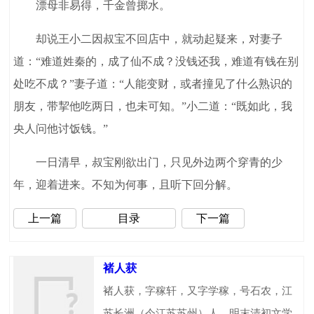
漂母非易得，千金曾掷水。
却说王小二因叔宝不回店中，就动起疑来，对妻子
道：“难道姓秦的，成了仙不成？没钱还我，难道有钱在别
处吃不成？”妻子道：“人能变财，或者撞见了什么熟识的
朋友，带挈他吃两日，也未可知。”小二道：“既如此，我
央人问他讨饭钱。”
一日清早，叔宝刚欲出门，只见外边两个穿青的少
年，迎着进来。不知为何事，且听下回分解。
上一篇
目录
下一篇
褚人获
褚人获，字稼轩，又字学稼，号石农，江
苏长洲（今江苏苏州）人。明末清初文学