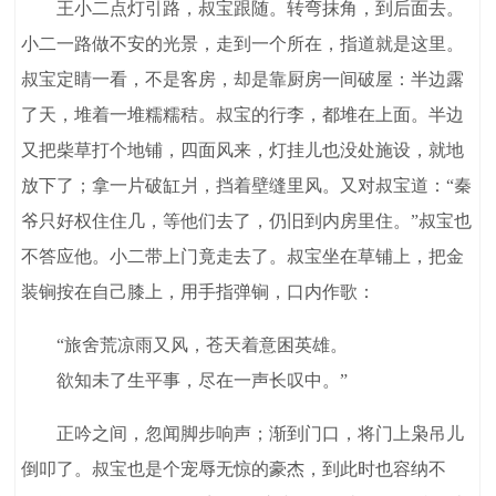
王小二点灯引路，叔宝跟随。转弯抹角，到后面去。
小二一路做不安的光景，走到一个所在，指道就是这里。
叔宝定睛一看，不是客房，却是靠厨房一间破屋：半边露
了天，堆着一堆糯糯秸。叔宝的行李，都堆在上面。半边
又把柴草打个地铺，四面风来，灯挂儿也没处施设，就地
放下了；拿一片破缸爿，挡着壁缝里风。又对叔宝道：“秦
爷只好权住住几，等他们去了，仍旧到内房里住。”叔宝也
不答应他。小二带上门竟走去了。叔宝坐在草铺上，把金
装锏按在自己膝上，用手指弹锏，口内作歌：
“旅舍荒凉雨又风，苍天着意困英雄。
欲知未了生平事，尽在一声长叹中。”
正吟之间，忽闻脚步响声；渐到门口，将门上枭吊儿
倒叩了。叔宝也是个宠辱无惊的豪杰，到此时也容纳不