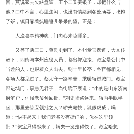
回，莫说家去欠缺盘缠，王小二又要银子，却把什么与
他？口中不言，心里焦闷，也没有情绪到各处顽耍，吃饱
了饭，镇日靠着炕睡睡儿呆呆的望。正是：
人逢喜事精神爽，门向心来瞌睡多。
又等了两三日，蔡刺史到了。本州堂官摆道，大堂传
鼓下，四街与本州应役人员，都出郭迎接。叔宝是公门中
当差的人，也跟着众人出去。到十里长亭，各官都相见，
各项人都见过了。蔡太守一路辛苦，乘暖轿进城门。叔宝
跟进城门，事急无君子，当街跪下禀道：“小的是山东济南
府解户，伺候老爷领回批。”刺史陆路远来。轿内半眠半
坐，那里去答应领批之人？轿夫皂快，狐假虎威，喝
道：“快不起来！我们老爷没有衙门的，你在这里领
批？”叔宝只得起来了，轿夫一发走得快了。叔宝暗想