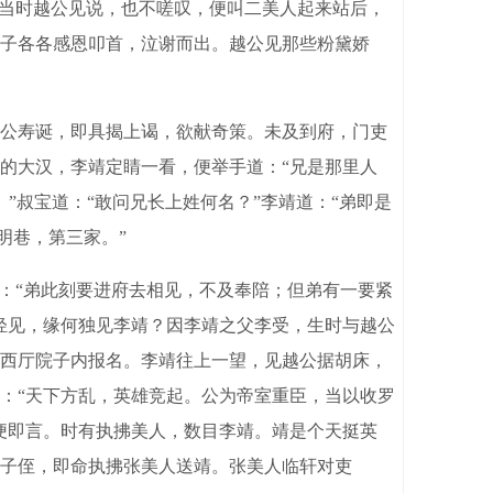
。当时越公见说，也不嗟叹，便叫二美人起来站后，
子各各感恩叩首，泣谢而出。越公见那些粉黛娇
公寿诞，即具揭上谒，欲献奇策。未及到府，门吏
的大汉，李靖定睛一看，便举手道：“兄是那里人
。”叔宝道：“敢问兄长上姓何名？”李靖道：“弟即是
明巷，第三家。”
：“弟此刻要进府去相见，不及奉陪；但弟有一要紧
轻见，缘何独见李靖？因李靖之父李受，生时与越公
西厅院子内报名。李靖往上一望，见越公据胡床，
：“天下方乱，英雄竞起。公为帝室重臣，当以收罗
便即言。时有执拂美人，数目李靖。靖是个天挺英
子侄，即命执拂张美人送靖。张美人临轩对吏