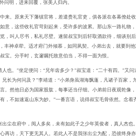
往外问明，进来回覆，张美人归内。
来。原来天下藩镇官将，差遣赉礼官吏，俱各派在各幕僚处收
如意，这些收礼官苛刻起来，受许多的波累。那山东一路礼物，
览，叫人尽书，私礼尽壁。遂留叔宝到后轩取酒款待，细谈别后
凡，丰神卓荦。适才府门外倾慕，如同夙契。小弟出去，就要到他
叔宝。分手时，玄邃嘱托致意伯当，不得一面为恨。
也。”坐定便问：“兄年齿多少？”叔宝道：“二十有四。”又问
。兄长为何问及？”李靖道：“小弟身虽湖海飘蓬，凡诸子百家，
言。然他日必为国家股肱，每事还当仔细。小弟前日夜观乾像，
有，不如速返山东为妙。”一番言语，说得叔宝毛骨依然。念着
出尘在府中，阅人多矣，未有如此子之少年英俊者，真人杰也
心再访，天下更无其人。若此人不是我张出尘为配，恐彼终身亦