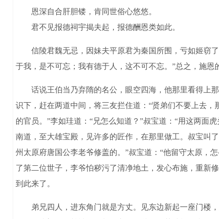
恩深自合肝胆镂，肯同世俗心悠悠。
君不见报德祠宇揭夫起，报德酬恩类如此。
信陵君魏无忌，因妹夫平原君为秦国所围，亏如姬窃了兵
于我，是不可忘；我有德于人，这不可不忘。”总之，施恩
话说王伯当乃弃隋的名公，眼空四海，他那里看得上那黄
识下，赶在两道中间，将三友拦住道：“贤弟们不要上去，
的官员。”李如珪道：“兄怎么知道？”叔宝道：“用这两面
南道，至大雄宝殿，见许多的匠作，在那里做工。叔宝叫了
州太原府唐国公李老爷修盖的。”叔宝道：“他留守太原，
了第二位世子，李爷怕秽污了清净地土，发心布施，重新修
到此来了。
弟兄四人，进东角门就是方丈。见东边新起一座门楼，悬