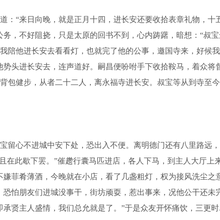
：“来日向晚，就是正月十四，进长安还要收拾表章礼物，十五
公务，不好阻挠，只是太原的回书不到，心内踌躇，暗想：“叔
我陪他进长安去看看灯，也就完了他的公事，邀国寺来，好候我
他势头进长安去，连声道好。嗣昌便吩咐手下收拾鞍马，着众将
背包健步，从者二十二人，离永福寺进长安。叔宝等从到寺至今
留心不进城中安下处，恐出入不便。离明德门还有八里路远，
，且在此歇下罢。”催趱行囊马匹进店，各人下马，到主人大厅上
不嫌菲肴薄酒，今晚就在小店，看了几盏粗灯，权为接风洗尘之
，恐怕朋友们进城没事干，街坊顽耍，惹出事来，况他公干还未
即承贤主人盛情，我们总允就是了。”于是众友开怀痛饮，三更