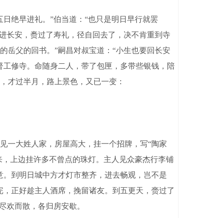
日绝早进礼。”伯当道：“也只是明日早行就罢
宝进长安，赉过了寿礼，径自回去了，决不肯重到寺
的岳父的回书。”嗣昌对叔宝道：“小生也要回长安
督工修寺。命随身二人，带了包匣，多带些银钱，陪
，才过半月，路上景色，又已一变：
见一大姓人家，房屋高大，挂一个招牌，写“陶家
来，上边挂许多不曾点的珠灯。主人见众豪杰行李铺
意。到明日城中方才灯市整齐，进去畅观，岂不是
完，正好趁主人酒席，挽留诸友。到五更天，赍过了
时尽欢而散，各归房安歇。