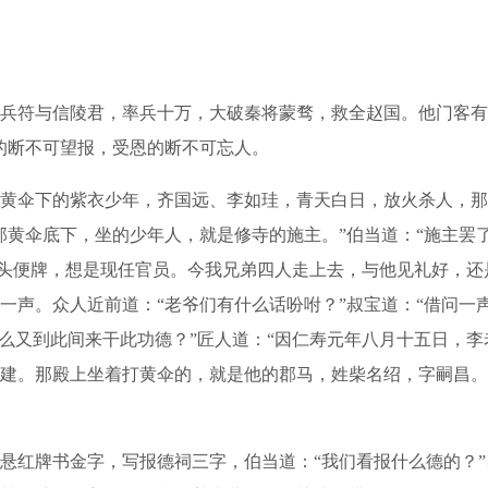
符与信陵君，率兵十万，大破秦将蒙骛，救全赵国。他门客有
的断不可望报，受恩的断不可忘人。
伞下的紫衣少年，齐国远、李如珪，青天白日，放火杀人，那
那黄伞底下，坐的少年人，就是修寺的施主。”伯当道：“施主罢
虎头便牌，想是现任官员。今我兄弟四人走上去，与他见礼好，还
一声。众人近前道：“老爷们有什么话吩咐？”叔宝道：“借问一
怎么又到此间来干此功德？”匠人道：“因仁寿元年八月十五日，
建。那殿上坐着打黄伞的，就是他的郡马，姓柴名绍，字嗣昌。
红牌书金字，写报德祠三字，伯当道：“我们看报什么德的？”