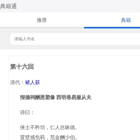
典籍通
推荐
典籍
第十六回
清代：
褚人获
报德祠酬恩塑像 西明巷易服从夫
诗曰：
侠士不矜功，仁人岂昧德。
置壁感负羁，范金酬少伯。