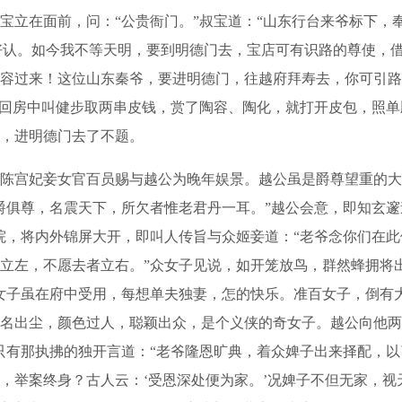
在面前，问：“公贵衙门。”叔宝道：“山东行台来爷标下，奉
好认。如今我不等天明，要到明德门去，宝店可有识路的尊使，借
容过来！这位山东秦爷，要进明德门，往越府拜寿去，你可引路
”回房中叫健步取两串皮钱，赏了陶容、陶化，就打开皮包，照
，进明德门去了不题。
宫妃妾女官百员赐与越公为晚年娱景。越公虽是爵尊望重的大
爵俱尊，名震天下，所欠者惟老君丹一耳。”越公会意，即知玄邃
院，将内外锦屏大开，即叫人传旨与众姬妾道：“老爷念你们在
立左，不愿去者立右。”众女子见说，如开笼放鸟，群然蜂拥将
女子虽在府中受用，每想单夫独妻，怎的快乐。准百女子，倒有
名出尘，颜色过人，聪颖出众，是个义侠的奇女子。越公向他两
只有那执拂的独开言道：“老爷隆恩旷典，着众婢子出来择配，
，举案终身？古人云：‘受恩深处便为家。’况婢子不但无家，视