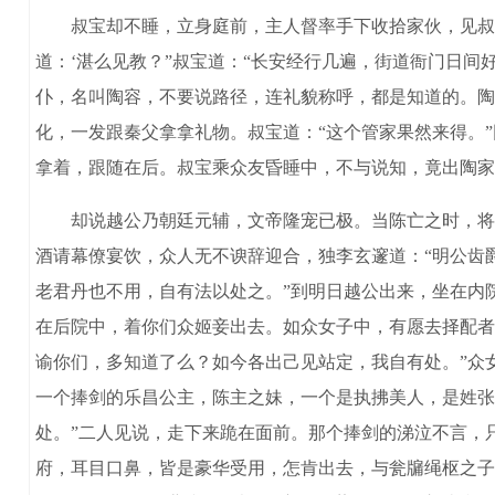
叔宝却不睡，立身庭前，主人督率手下收拾家伙，见叔宝立
道：‘湛么见教？”叔宝道：“长安经行几遍，街道衙门日间
仆，名叫陶容，不要说路径，连礼貌称呼，都是知道的。陶
化，一发跟秦父拿拿礼物。叔宝道：“这个管家果然来得。
拿着，跟随在后。叔宝乘众友昏睡中，不与说知，竟出陶家
却说越公乃朝廷元辅，文帝隆宠已极。当陈亡之时，将陈
酒请幕僚宴饮，众人无不谀辞迎合，独李玄邃道：“明公齿
老君丹也不用，自有法以处之。”到明日越公出来，坐在内
在后院中，着你们众姬妾出去。如众女子中，有愿去择配者
谕你们，多知道了么？如今各出己见站定，我自有处。”众
一个捧剑的乐昌公主，陈主之妹，一个是执拂美人，是姓张
处。”二人见说，走下来跪在面前。那个捧剑的涕泣不言，
府，耳目口鼻，皆是豪华受用，怎肯出去，与瓮牖绳枢之子