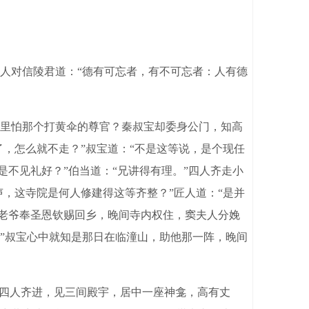
人对信陵君道：“德有可忘者，有不可忘者：人有德
里怕那个打黄伞的尊官？秦叔宝却委身公门，知高
了，怎么就不走？”叔宝道：“不是这等说，是个现任
是不见礼好？”伯当道：“兄讲得有理。”四人齐走小
声，这寺院是何人修建得这等齐整？”匠人道：“是并
李老爷奉圣恩钦赐回乡，晚间寺内权住，窦夫人分娩
”叔宝心中就知是那日在临潼山，助他那一阵，晚间
四人齐进，见三间殿宇，居中一座神龛，高有丈