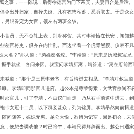
分离之事，一一陈说，后得徐德言为门下幕宾，夫妻再合是后话
俱令出外归家，自择夫婿。凡有衣饰私蓄，悉听取去。于是众女
，另眼眷宠为女官，领左右两班金钗。
官员，无不赉礼上表，到府称贺。其时李靖恰在长安，闻知越
些差官将吏，俱亦在内忙乱。西边坐着一个虎背熊腰、仪表不凡
姓大名？”那人道：“弟姓秦名琼。”李靖道：“原来是历城叔宝兄
，握手就坐，各问来因。叔宝问李靖所寓，靖答道：“寓在府前西
喊道：“那个是三原李老爷，有旨请进去相见。”李靖对叔宝道
唯唯。李靖即同那官儿进府。越公本是尊荣得紧，文武官僚尚不
时那官儿，引了李靖，不由仪门而走，乃从右手前道中进去，到
袍带女冠十二员，以下群妾甚众，列为锦屏。李靖昂然向前揖道
，随问随答，娓娓无穷。越公大悦，欲留为记室，因是初会，未
意，便想去调戏他？时已将午，李靖只得拜辞而出。越公曰通家