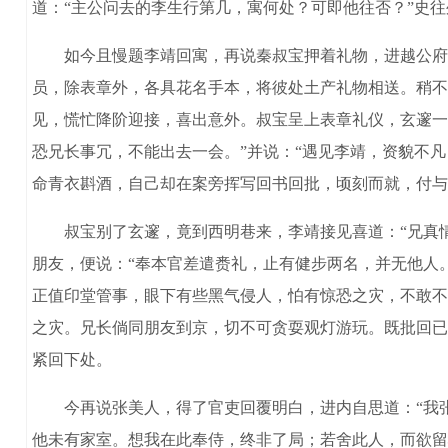
道：“主公问去的李生行第几，寓何处？可即他往否？”史
如今且慢题李靖回寓，再说秦叔宝押着礼物，进越公府中
员，除表章外，各具花名手本，将彼处土产礼物相送。稍不
见，慌忙降阶迎接，喜出意外。叔宝呈上表章礼仪，玄邃一
恐兄长事冗，不能出去一会。”并说：“遇见李靖，资貌不
命青衣斟酒，自己却在案旁挥写回书回批，顷刻而就，付与
叔宝别了玄邃，竟到西明巷来，李靖接见喜道：“兄真情人
朋友，便说：“奉本官差遣赉礼，止有健步两名，并无他人
正值印堂管事，眼下有些黑气侵人，怕有惊恐之灾，不敢不
之灾。兄长倘同朋友到京，切不可贪耍观灯游玩。既批回已
紧回下处。
今再说张美人，得了官吏回覆明白，进内自思道：“我张
他未有家室。想我在此奉侍，终非了局；若舍此人，而欲留