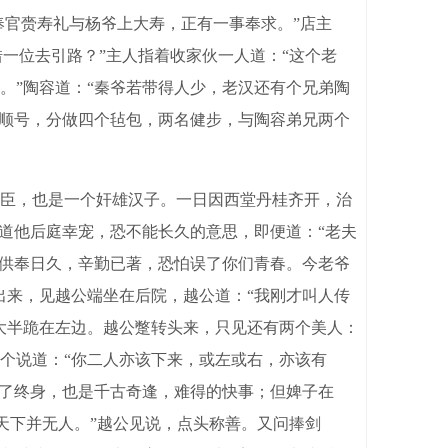
官赍寿礼与杨爷上大寿，正有一事奉求。”店主
一位去引路？”主人指着收家伙一人道：“这个老
。”陶容道：“秦爷若带得人少，老汉还有个兄弟陶
单顺号，分做四个毡包，两名健步，与陶容弟兄两个
臣，也是一个奸雄汉子。一日因西堂丹桂齐开，治
道他后庭幸宠，恐不能长久的意思，即便道：“老夫
此供奉日久，辛勤已著，恐怕误了你们青春。今老爷
出来，见越公端坐在后院，越公道：“我刚才叫人传
大半跪在左边。越公蹩转头来，只见还有两个美人：
个说道：“你二人亦该下来，或左或右，亦该有
以了终身，也是千古奇逢，难得的快事；但婢子在
天下并无人。”越公见说，点头称善。又问捧剑