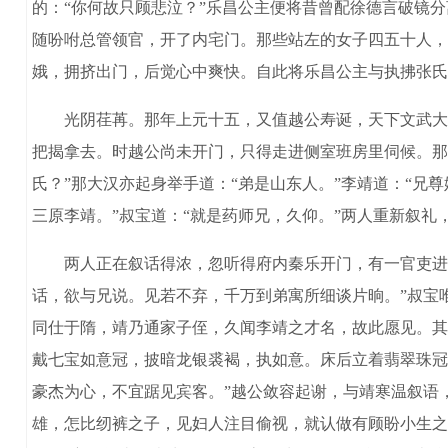
的：“你何故只顾悲泣？”乐昌公主便将昔曾配徐德言破镜
随吩咐总管领官，开了内宅门。那些站左的女子四五十人，
娥，拥挤出门，后觉心中爽快。自此将乐昌公主与执拂张氏
光阴荏苒。那年上元十五，又值越公寿诞，天下文武大小
把揭拿去。时越公尚未开门，只得走进侧室班房里伺候。那
氏？”那大汉亦起身举手道：“弟是山东人。”李靖道：“兄尊
三原李靖。”叔宝道：“就是药师兄，久仰。”两人重新叙礼
两人正在叙话得浓，忽听得府内秦乐开门，有一官吏进来
话，欲与兄说。见若不弃，千万到弟寓所细谈片晌。”叔宝
同仕于隋，靖乃通家子侄，久闻李靖之才名，故此愿见。其
戴七宝如意冠，披暗龙银裘褐，执如意。床后立着翡翠珠冠
豪杰为心，不宜踞见宾客。”越公敛容起谢，与靖寒温叙语
雄，怎比纫裤之子，见妇人注目偷视，就认做有顾盼小生之