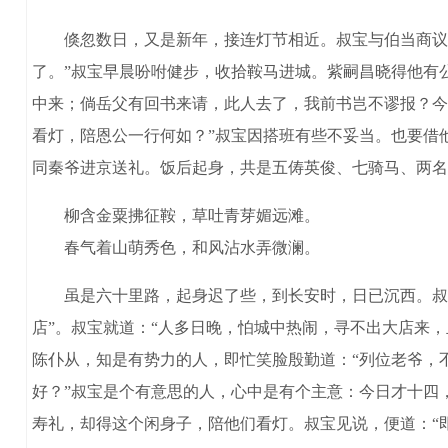
倏忽数日，又是新年，接连灯节相近。叔宝与伯当商议道
了。”叔宝早晨吩咐健步，收拾鞍马进城。紫嗣昌晓得他有
中来；倘岳父有回书来请，此人去了，我前书岂不谬报？今
看灯，陪恩公一行何如？”叔宝因搭班有些不妥当。也要借
同秦爷进京送礼。饭后起身，共是五俦英俊、七骑马、两名
柳含金粟拂征鞍，草吐青芽媚远滩。
春气着山萌秀色，和风沾水弄微澜。
虽是六十里路，起身迟了些，到长安时，日已沉西。叔宝
店”。叔宝就道：“人多日晚，怕城中热闹，寻不出大店来
陈仆从，知是有势力的人，即忙笑脸殷勤道：“列位老爷，
好？”叔宝是个有意思的人，心中是有个主意：今日才十四
寿礼，却得这个闲身子，陪他们看灯。叔宝见说，便道：“