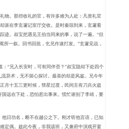
礼物。那些收礼的官，有许多难为人处：凡资礼官
却派在李玄邃记室厅交收。是时秦琼到来，玄邃看
踪迹。叔宝把遇见王伯当同来的事，说了一遍。“但
寓所一叙。回书回批，乞兄作速打发。”玄邃见说，
道：“兄入长安时，可有同伴否？”叔宝隐却下处四个
九流异术，无不留心探讨。最喜的却是风鉴。兄今年
正月十五三更时候，彗星过度，民间主有刀兵火盗
齐国远在下处，恐怕惹出事来。慌忙谢别了李靖，要
。他日功名，断不在越公之下。刚才听他言语，已知
难定偶。趁此今夜，非我该班，又兼府中演戏开宴