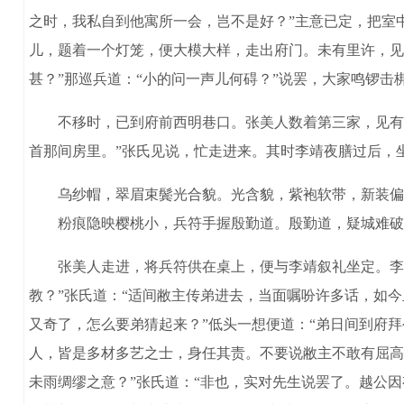
之时，我私自到他寓所一会，岂不是好？”主意已定，把室
儿，题着一个灯笼，便大模大样，走出府门。未有里许，见
甚？”那巡兵道：“小的问一声儿何碍？”说罢，大家鸣锣击
不移时，已到府前西明巷口。张美人数着第三家，见有个大
首那间房里。”张氏见说，忙走进来。其时李靖夜膳过后，
乌纱帽，翠眉束鬓光合貌。光含貌，紫袍软带，新装偏
粉痕隐映樱桃小，兵符手握殷勤道。殷勤道，疑城难破
张美人走进，将兵符供在桌上，便与李靖叙礼坐定。李靖问
教？”张氏道：“适间敝主传弟进去，当面嘱吩许多话，如
又奇了，怎么要弟猜起来？”低头一想便道：“弟日间到府
人，皆是多材多艺之士，身任其责。不要说敝主不敢有屈高
未雨绸缪之意？”张氏道：“非也，实对先生说罢了。越公