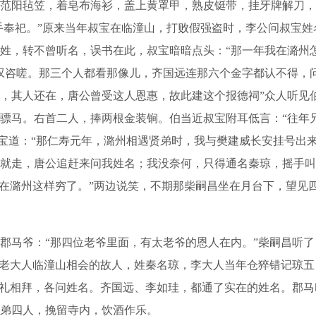
范阳毡笠，着皂布海衫，盖上黄罩甲，熟皮铤带，挂牙牌解刀，
沐手奉祀。”原来当年叔宝在临潼山，打败假强盗时，李公问叔宝
姓，转不曾听名，误书在此，叔宝暗暗点头：“那一年我在潞州
叹咨嗟。那三个人都看那像儿，齐国远连那六个金字都认不得，问
，其人还在，唐公曾受这人恩惠，故此建这个报德祠”众人听见伯
骠马。右首二人，捧两根金装锏。伯当近叔宝附耳低言：“往年
”叔宝道：“那仁寿元年，潞州相遇贤弟时，我与樊建威长安挂号出
就走，唐公追赶来问我姓名；我没奈何，只得通名秦琼，摇手叫
军在潞州这样穷了。”两边说笑，不期那柴嗣昌坐在月台下，望见
马爷：“那四位老爷里面，有太老爷的恩人在内。”柴嗣昌听了
李老大人临潼山相会的故人，姓秦名琼，李大人当年仓猝错记琼五
顶礼相拜，各问姓名。齐国远、李如珪，都通了实在的姓名。郡
弟四人，挽留寺内，饮酒作乐。