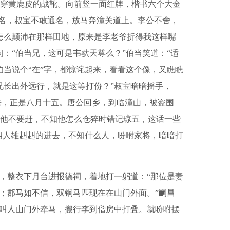
穿黄鹿皮的战靴。向前竖一面红牌，楷书六个大金
姓名，叔宝不敢通名，放马奔潼关道上。李公不舍，
怎么颠沛在那样田地，原来是李老爷折得我这样嘴
：“伯当兄，这可是韦驮天尊么？”伯当笑道：“适
当说个“在”字，都惊诧起来，看看这个像，又瞧瞧
兄长出外远行，就是这等打份？”叔宝暗暗摇手，
来，正是八月十五。唐公回乡，到临潼山，被盗围
他不要赶，不知他怎么仓猝时错记琼五，这话一些
四人雄赳赳的进去，不知什么人，吩咐家将，暗暗打
，整衣下月台进报德祠，着地打一躬道：“那位是妻
；郡马如不信，双锏马匹现在在山门外面。”嗣昌
马叫人山门外牵马，搬行李到僧房中打叠。就吩咐摆