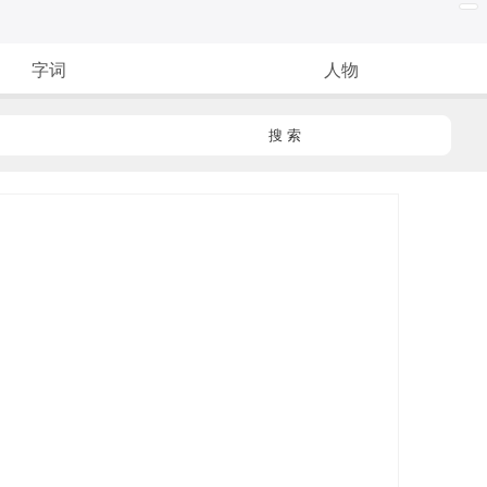
字词
人物
搜 索