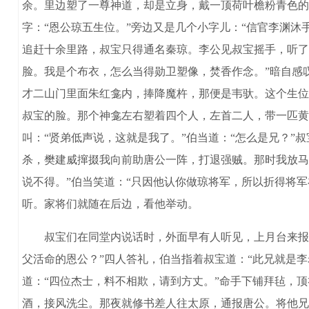
余。里边塑了一尊神道，却是立身，戴一顶荷叶檐粉青色的
字：“恩公琼五生位。”旁边又是几个小字儿：“信官李渊
追赶十余里路，叔宝只得通名秦琼。李公见叔宝摇手，听了
脸。我是个布衣，怎么当得勋卫塑像，焚香作念。”暗自感
才二山门里面朱红龛内，捧降魔杵，那便是韦驮。这个生位
叔宝的脸。那个神龛左右塑着四个人，左首二人，带一匹黄
叫：“贤弟低声说，这就是我了。”伯当道：“怎么是兄？
杀，樊建威撺掇我向前助唐公一阵，打退强贼。那时我放马
说不得。”伯当笑道：“只因他认你做琼将军，所以折得将
听。家将们就随在后边，看他举动。
叔宝们在同堂内说话时，外面早有人听见，上月台来报郡
父活命的恩公？”四人答礼，伯当指着叔宝道：“此兄就是
道：“四位杰士，料不相欺，请到方丈。”命手下铺拜毡，
酒，接风洗尘。那夜就修书差人往太原，通报唐公。将他兄