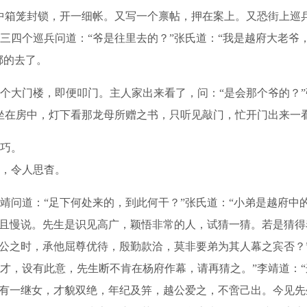
中箱笼封锁，开一细帐。又写一个禀帖，押在案上。又恐街上巡
三四个巡兵问道：“爷是往里去的？”张氏道：“我是越府大老爷
梆的去了。
门楼，即便叩门。主人家出来看了，问：“是会那个爷的？”张
坐在房中，灯下看那龙母所赠之书，只听见敲门，忙开门出来一
巧。
，令人思杳。
道：“足下何处来的，到此何干？”张氏道：“小弟是越府中的
今且慢说。先生是识见高广，颖悟非常的人，试猜一猜。若是猜得
拜公之时，承他屈尊优待，殷勤款洽，莫非要弟为其人幕之宾否？
才，设有此意，先生断不肯在杨府作幕，请再猜之。”李靖道：
因有一继女，才貌双绝，年纪及笄，越公爱之，不啻己出。今见