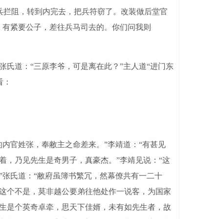
兵拦阻，转到内完去，把兵符窃了。改装做后堂官
，有紧要公子，差往兵马司去的。你们问我则
氏道：“三原李爷，可是离在此？”主人道“进门东
看：
内官姓张，奉敝主之命差来。”李靖道：“有甚见
着，乃见先生是奇男子，真豪杰。”李靖见说：“这
”张氏道：“敝府虽簿书繁冗，然幕僚共有一二十
“这个不是，莫非越公要弟往他处作一说客，为国家
先生是个英奇卓牵，思天下佳婿，未有如先生者，故