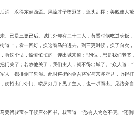
涌，杀得东倒西歪。风流才子堕冠答，蓬头乱撑；美貌佳人褪
。已是三更已后。城门外却有二十二人，黄昏时候吃过晚饭，
街道上，看一回灯，换这看马的进去。到三更时候，换了向次，
，听这个话，慌慌忙忙的，奔出城来道：“列位，想是我们老爷
把门关了；若放他关了，我们主人，就不得出城了。”众人道：“
军人，都推倒了鬼混。此时巡街的金吾将军与京兆府尹，听得打
，便招出门夺门。喽罗灯月下见了主人，也一哄而出。见路旁自
要留叔宝在守候唐公回书。叔宝道：“恐有人物色不便。”还嘱