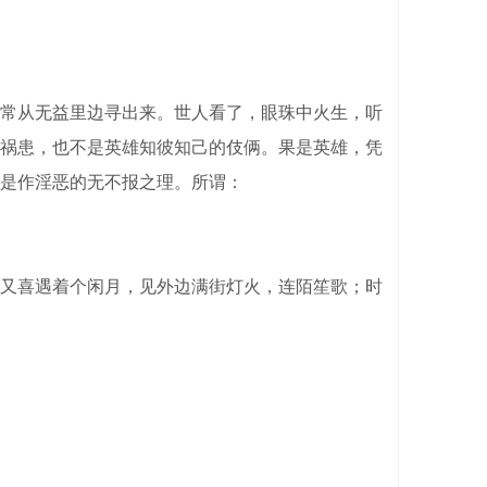
常从无益里边寻出来。世人看了，眼珠中火生，听
祸患，也不是英雄知彼知己的伎俩。果是英雄，凭
是作淫恶的无不报之理。所谓：
又喜遇着个闲月，见外边满街灯火，连陌笙歌；时