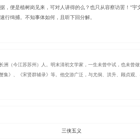
据，便是植树岗见来，可对人讲得的么？也只从容察访罢！”宇
速行缉捕。不知事体如何，且听下回分解。
长洲（今江苏苏州）人。明末清初文学家，一生未曾中试，也未曾做
蟹集》、《宋贤群辅录》等。他交游广泛，与尤侗、洪升、顾贞观、
三侠五义