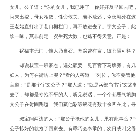
女儿。公子道：“你的女儿，我已用了，你好好及早回去吧
尚未出嫁，母女相依，性命攸关。若不放还，今夜就死在这
王老妪直打出了巷口栅栏门，再不放进去了。宇文公子，此
饮一啄，莫非前定，况生死大数，也逃不得天意。正是：
祸福本无门，惟人乃自召。塞翁曾有言，彼苍焉可料？
却说叔宝一班豪杰，遍处顽要，见百官下马牌旁，有几百
妇人，为何在街坊上哭？”看的人答道：“列位，你不要管
宝道：“是那个宇文公子？”那人道：“就是兵部尚书宇文述
去了，却都是专抱不平的人，听见说话，一个个都恶气填胸
文公子在射圃踢毯，我们赢他彩缎银花有数十余匹在此，寻
叔宝问两边的人：“那公子抢他的女儿，果有此事么？”
公子拣好的就抢了回家去。有乖巧会奉承的，次日或叫父母