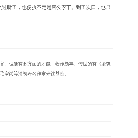
文述听了，也便执不定是唐公家丁。到了次日，也只
官。但他有多方面的才能，著作颇丰。传世的有《坚瓠
毛宗岗等清初著名作家来往甚密。