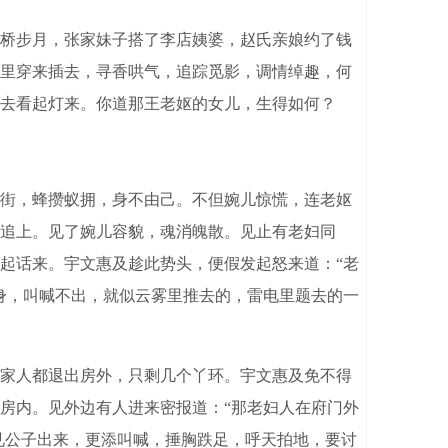
桥步月，张家妹子搭了李店姨婆，赵氏亲娘约了钱
里穿来插去，寻香哄气，追踪觅影，调情绰趣，何
去看起灯来。你道那王老妪的女儿，生得如何？
街，蜂攒蚁拥，身不由己。不但婉儿惊慌，连老妪
追上。见了婉儿容貌，魂消魄散。见止有老妇同
起话来。宇文惠及趁此势头，便假发起怒来道：“老
身，叫喊不出，就似云雾里推去的，雷电里题去的一
家人都退出房外，只剩几个丫环。宇文惠及免不得
房内。见外边有人进来密报道：“那老妇人在府门外
见公子出来，更添叫喊，捶胸跌足，呼天拍地，要讨