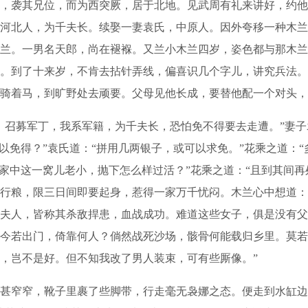
袭其兄位，而为西突厥，居于北地。见武周有礼来讲好，约他
河北人，为千夫长。续娶一妻袁氏，中原人。因外夸移一种木兰
兰。一男名天郎，尚在褪褓。又兰小木兰四岁，姿色都与那木兰
。到了十来岁，不肯去拈针弄线，偏喜识几个字儿，讲究兵法。
骑着马，到旷野处去顽要。父母见他长成，要替他配一个对头，
召募军丁，我系军籍，为千夫长，恐怕免不得要去走遭。”妻子
以免得？”袁氏道：“拼用几两银子，或可以求免。”花乘之道：
是家中这一窝儿老小，抛下怎么样过活？”花乘之道：“且到其间再
行粮，限三日间即要起身，惹得一家万千忧闷。木兰心中想道：
夫人，皆称其杀敌捍患，血战成功。难道这些女子，俱是没有父
今若出门，倚靠何人？倘然战死沙场，骸骨何能载归乡里。莫若
，岂不是好。但不知我改了男人装束，可有些厮像。”
窄窄，靴子里裹了些脚带，行走毫无袅娜之态。便走到水缸边