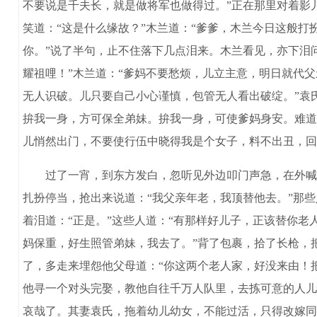
不要说是千夫长，就是做将军也做得过。”正在那里对着影
笑道：“这是什么缘故？”木兰道：“爹爹，木兰今日这般
你。”说了半句，止不住落下几点泪来。木兰看见，亦下泪
耀祖哩！”木兰道：“爹妈不要愁烦，儿立主意，明日就代父
无人识破。儿只要自己小心谨慎，包管无人看出破绽。”袁
拚我一身，方可保全弟妹。拚我一身，可使爹妈身安。难道
儿悄然出门，不要使行伍中晓得我是个女子，料不出丑，回
过了一宵，到东方发白，忽听见外边叩门声急，在外喊道
扎扮停当，抢出来说道：“我父亲年老，我顶替他去。”那
着泪道：“正是。”这些人道：“有那样好儿子，正该替你
妈保重，好生照管弟妹，我去了。”背了包裹，拾了长枪，
了，多走来埋怨他父母道：“你这两个老人家，好没来由！
他寻一个对头完娶，教他自往千万人队里，去拣可意的人儿
哀哉了。其妻袁氏，拖着幼儿幼女，不能过活，只得改嫁同