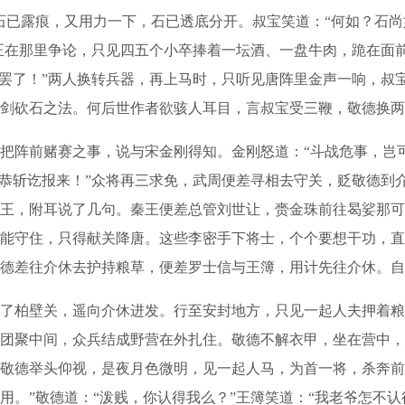
石已露痕，又用力一下，石已透底分开。叔宝笑道：“何如？石
人正在那里争论，只见四五个小卒捧着一坛酒、一盘牛肉，跪在面
杀罢了！”两人换转兵器，再上马时，只听见唐阵里金声一响，叔
剑砍石之法。何后世作者欲骇人耳目，言叔宝受三鞭，敬德换两
阵前赌赛之事，说与宋金刚得知。金刚怒道：“斗战危事，岂
迟恭斩讫报来！”众将再三求免，武周便差寻相去守关，贬敬德到
王，附耳说了几句。秦王便差总管刘世让，赍金珠前往曷娑那可
能守住，只得献关降唐。这些李密手下将士，个个要想干功，直
德差往介休去护持粮草，便差罗士信与王簿，用计先往介休。自
柏壁关，遥向介休进发。行至安封地方，只见一起人夫押着粮
团聚中间，众兵结成野营在外扎住。敬德不解衣甲，坐在营中，
敬德举头仰视，是夜月色微明，见一起人马，为首一将，杀奔前来
用。”敬德道：“泼贱，你认得我么？”王簿笑道：“我老爷怎不