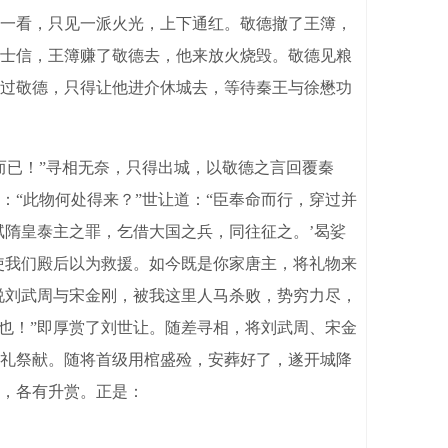
一看，只见一派火光，上下通红。敬德撤了王簿，
士信，王簿赚了敬德去，他来放火烧毁。敬德见粮
过敬德，只得让他进介休城去，等待秦王与徐懋功
已！”寻相无奈，只得出城，以敬德之言回覆秦
“此物何处得来？”世让道：“臣奉命而行，穿过并
弑隋皇泰主之罪，乞借大国之兵，同往征之。’曷娑
使我们殿后以为救援。如今既是你家唐主，将礼物来
说刘武周与宋金刚，被我这里人马杀败，势穷力尽，
也！”即厚赏了刘世让。随差寻相，将刘武周、宋金
礼祭献。随将首级用棺盛殓，安葬好了，遂开城降
，各有升赏。正是：