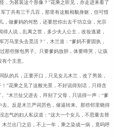
怪，为甚装这个形像？”花乘之听见，亦走进来看了
时，军丁共有三千几百，那里有这般相貌身躯，但可惜
孩儿，做爹妈的何愁，还要想你出去干功立业，光宗
“闻得人说，乱离之世，多少夫人公主，改妆逃避，
军万马里头去觅活？’，木兰道：“爹妈不要固执，
过那些脓包男子。只要爹妈放胆，体要啼哭，让孩
没有个主意。
同队的兵，正要开口，只见女儿木兰，改了男装，
子！”花乘之见了这般光景，不好说得别话，只得含
了。”木兰扯父进去，拜别了父母，只说得一声：“爹
中去。反是木兰严词厉色，催逼转来。那些邻里晓得
没志气的妇人私议道：“这大一个女儿，不思量去替
。木兰出门之后，不上一年，乘之染成一病，竟呜呼