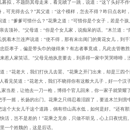
儿募拟，不题防其母走来，看见唬了一跳，说道：“这丫头好不作
打扮，可充得去么？”其父道：“这个模样，怎去不得？昨日点名
问道：“爹爹可惜什么？”花乘之道：“可惜你是个女子，若是个
亲去顶补。”父母道：“你是个女儿家，说痴呆的话。”木兰道：
氏抚着木兰连声说道：“使不得，那有未出闺门的黄花女儿，到千
忠臣孝子，偏是带头巾的做得来？有志者事竟成，凡此去管教胜
来惹人家笑话。”父母见他执意要去，到弄得一家中哭哭啼啼，
：“花老大，我们打伙儿去罢。”花乘之开门出来，却是三四个
些人看见笑道：“花老大，我们不晓得你有这般大儿子，好一个汉
老人家当差，让他去一刀一枪，博得个官儿回来，你一家子就荣耀
把手一摇，长扬的出门。花乘之只得忍着泪跟了，要送木兰到营
把这个大女儿干这个道路，倘有些山高水低，如何是好。”还有那
快活，岂不是差的！”花乘之无奈，只做不听见，心上日夜忧煎
里一个姓魏的，这是后话。