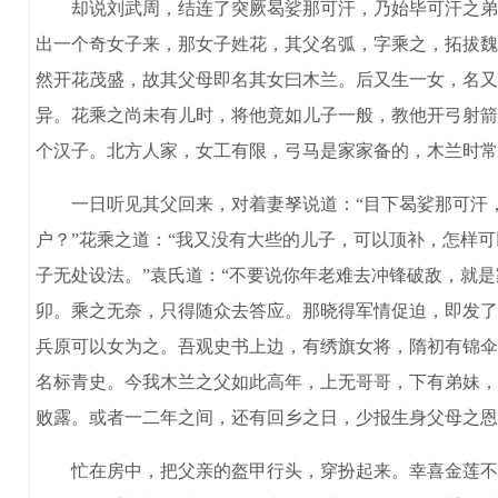
却说刘武周，结连了突厥曷娑那可汗，乃始毕可汗之弟，
出一个奇女子来，那女子姓花，其父名弧，字乘之，拓拔魏
然开花茂盛，故其父母即名其女曰木兰。后又生一女，名又
异。花乘之尚未有儿时，将他竟如儿子一般，教他开弓射箭
个汉子。北方人家，女工有限，弓马是家家备的，木兰时常
一日听见其父回来，对着妻孥说道：“目下曷娑那可汗，
户？”花乘之道：“我又没有大些的儿子，可以顶补，怎样可
子无处设法。”袁氏道：“不要说你年老难去冲锋破敌，就
卯。乘之无奈，只得随众去答应。那晓得军情促迫，即发了
兵原可以女为之。吾观史书上边，有绣旗女将，隋初有锦伞
名标青史。今我木兰之父如此高年，上无哥哥，下有弟妹，
败露。或者一二年之间，还有回乡之日，少报生身父母之恩
忙在房中，把父亲的盔甲行头，穿扮起来。幸喜金莲不甚