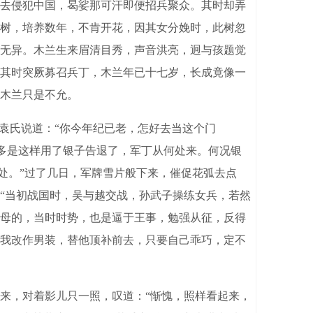
去侵犯中国，曷娑那可汗即便招兵聚众。其时却弄
树，培养数年，不肯开花，因其女分娩时，此树忽
无异。木兰生来眉清目秀，声音洪亮，迥与孩题觉
其时突厥募召兵丁，木兰年已十七岁，长成竟像一
木兰只是不允。
袁氏说道：“你今年纪已老，怎好去当这个门
“多是这样用了银子告退了，军丁从何处来。何况银
处。”过了几日，军牌雪片般下来，催促花弧去点
“当初战国时，吴与越交战，孙武子操练女兵，若然
母的，当时时势，也是逼于王事，勉强从征，反得
我改作男装，替他顶补前去，只要自己乖巧，定不
来，对着影儿只一照，叹道：“惭愧，照样看起来，