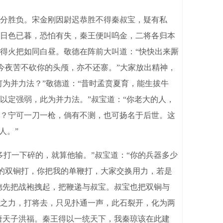
分胜负。宋金刚因尉迟恭胜不得秦叔宝，疑有私
日色已暮，恐怕有失，秦王便叫呜金，二将各归本
得火把如同白昼。敬德在阵前大叫道：“快快出来厮
我今夜苦不砍你的头颅，亦不还寨。”大家放出精神，
为并力法？”敬德道：“昔时孟贲夏育，能生拔牛
以定强弱，此为并力法。”叔宝道：“你老大的人，
？宁可一刀一枪，倘有不测，也可扬名于后世。这
人。”
打一下碎的，就算他输。”叔宝道：“你的兵器多少
你的双锏打，你把我的单鞭打，大家交换用力，若是
德先把战袍拽起，把鞭递与叔宝。叔宝也把双锏与
之力，打将去，只见扑通一声，此石裂开，化为两
唐天子洪福。秦王得以一统天下，我秦琼该在此建