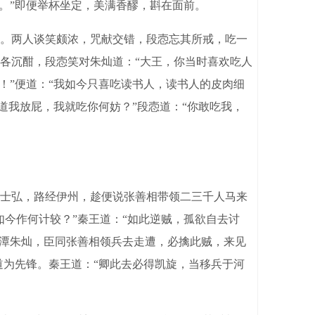
。”即便举杯坐定，美满香醪，斟在面前。
。两人谈笑颇浓，咒献交错，段悫忘其所戒，吃一
各沉酣，段悫笑对朱灿道：“大王，你当时喜欢吃人
！”便道：“我如今只喜吃读书人，读书人的皮肉细
道我放屁，我就吃你何妨？”段悫道：“你敢吃我，
士弘，路经伊州，趁便说张善相带领二三千人马来
今作何计较？”秦王道：“如此逆贼，孤欲自去讨
菊潭朱灿，臣同张善相领兵去走遭，必擒此贼，来见
道为先锋。秦王道：“卿此去必得凯旋，当移兵于河