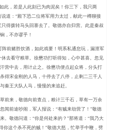
尚如此，若是人此刻已为肉泥矣！你三下，我只两
前说道：“殿下恐二位将军用力太过，献此一樽聊接
宝只得拨转马头回寨去了。敬德亦自归营。此是秦叔
锏，不亦谬乎！
可阵前赌胜饮酒，如此戏要！明系私通怠玩，漏泄军
介休去看守粮草。徐懋功打听得知，心中甚喜。忽见
汗营中去，用计止之。徐懋功便点起众将，分头打
杀得宋金刚的人马，十停去了八停，止剩二三千人
与秦王大队人马，慢慢的来追赶。
草前来，敬德向前查点，粮计三千石，草有一万余
忽闻前途吵闹，军人报说：“有贼来劫营了！”敬德
。敬德问道：“你是何处来的？”那将道：“我乃大
认得你这个杀不死的贼！”敬德大怒，忙举手中鞭，劈