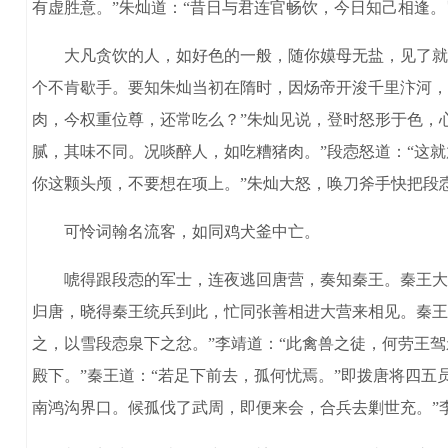
有虚胜意。”朱灿道：“昔日与君连官畅饮，今日知己相逢
大凡贪饮的人，如好色的一般，随你嫫母无盐，见了就有
个不肯歇手。要知朱灿当初在隋时，因炀帝开浚千里汴河，
肉，今权重位尊，还常吃么？”朱灿见说，登时怒形于色，
腻，其味不同。况啖醉人，如吃糟猪肉。”段悫怒道：“这就
你这颗头颅，不要想在项上。”朱灿大怒，唤刀斧手快把段
可怜词翰名流客，如同鸡犬釜中亡。
唬得跟段悫的军士，连夜逃回唐营，奏知秦王。秦王大怒
归唐，晓得秦王统兵到此，忙同张善相进大营来相见。秦王
之，以雪段悫泉下之忿。”李靖道：“此禽兽之徒，何劳王
殿下。”秦王道：“若足下前去，孤何忧焉。”即拨唐将四
南鸿沟界口。候孤伐了武周，即便来会，合兵去剿世充。”