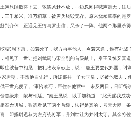
王簿只顾败将下去。敬德紧赶不放，耳边忽闻得喊声震天，往后
，三千粮米、准万稻草，被唐兵烧毁无存。原来烧粮草率的是罗
赶到介休，正遇见王簿与罗士信，又杀了一阵。他两个那里杀得
刘武周下落，如若死了，我方再事他人。今若来逼，惟有死战而
，相见了，世让把刘武周与宋金刚的首级献上。秦王又惊又喜道：
即往彼营中相见，把礼物表章献上，说：‘唐王要去代郑国，讨
你家唐朝，不想他自先行，所破郡县，子女玉帛，尽被他取去，
伐王世充便了。’事恰凑巧，臣住在他营中，未及两日，只听得
赍首级来，献与朝廷。”秦王见说，以手加额道：“此天赐我成功
相奉命进城，敬德看见了两个首级，认得是真的，号天大恸，备
喜，即赐尉迟恭为左府统将军，升刘世让为并州太守。其余将佐