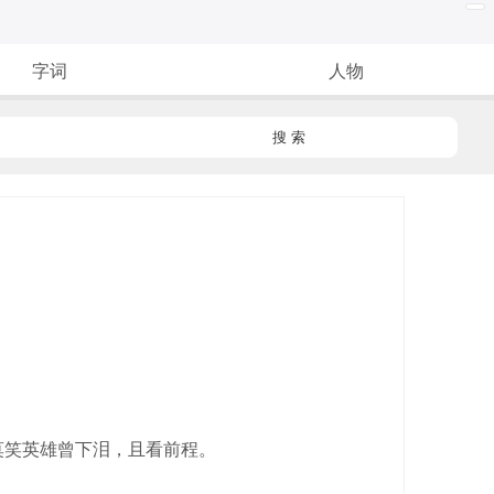
字词
人物
搜 索
莫笑英雄曾下泪，且看前程。