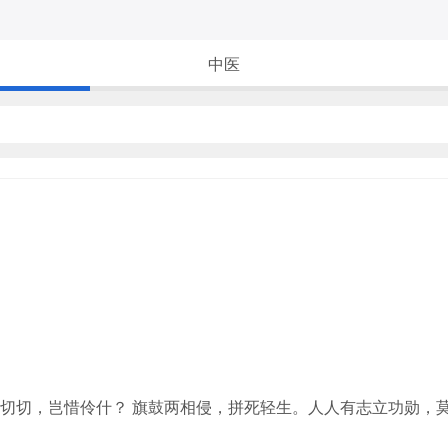
中医
切，岂惜伶什？ 旗鼓两相侵，拼死轻生。人人有志立功勋，