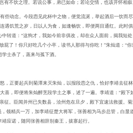
。岂有不饮之理。若说公事，弟已如命；若论交情，也该开怀相叙
些动念。今段悫见此杯中之物，便觉流涎，举起酒后一饮而尽
连遇饥荒之岁，日以人为食，如逢畅饮，即便两目通红。此时俱
心中转道：“这狗才，我如今前非俱改，却在众人面前，揭我短处
放屁了！你只好吃几个小卒，读书人那得与你吃！”朱灿道：“你
悫学士杀了，蒸来与孤下酒。
，正要起兵到菊潭来灭朱灿，以报段悫之仇，恰好李靖去征林
大喜，即便将朱灿醉烹段学土之事，述了一遍。李靖道：“殿下如
驾亲征。臣闻并州已失数县，浍州危在旦夕，殿下宜速法救援。
五员，领精兵一万，加李靖征楚大将军，张善相为马步总管，白显
李靖应诺，随同张善相辞别秦王，拔寨起行。