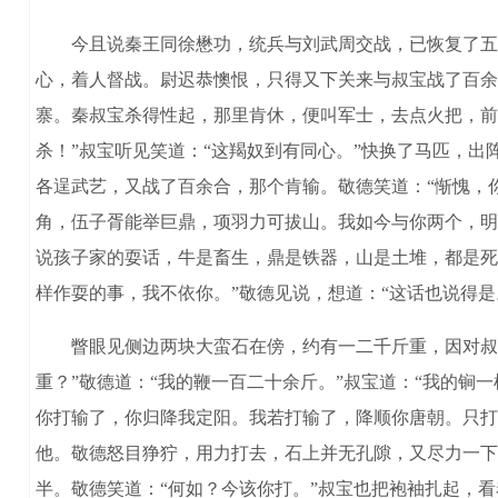
今且说秦王同徐懋功，统兵与刘武周交战，已恢复了五六
心，着人督战。尉迟恭懊恨，只得又下关来与叔宝战了百余
寨。秦叔宝杀得性起，那里肯休，便叫军士，去点火把，前
杀！”叔宝听见笑道：“这羯奴到有同心。”快换了马匹，出
各逞武艺，又战了百余合，那个肯输。敬德笑道：“惭愧，
角，伍子胥能举巨鼎，项羽力可拔山。我如今与你两个，明
说孩子家的耍话，牛是畜生，鼎是铁器，山是土堆，都是死
样作耍的事，我不依你。”敬德见说，想道：“这话也说得
瞥眼见侧边两块大蛮石在傍，约有一二千斤重，因对叔宝
重？”敬德道：“我的鞭一百二十余斤。”叔宝道：“我的锏
你打输了，你归降我定阳。我若打输了，降顺你唐朝。只打
他。敬德怒目狰狞，用力打去，石上并无孔隙，又尽力一下
半。敬德笑道：“何如？今该你打。”叔宝也把袍袖扎起，