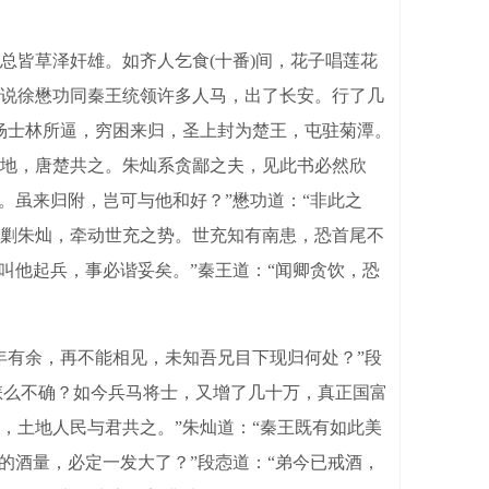
皆草泽奸雄。如齐人乞食(十番)间，花子唱莲花
说徐懋功同秦王统领许多人马，出了长安。行了几
杨士林所逼，穷困来归，圣上封为楚王，屯驻菊潭。
地，唐楚共之。朱灿系贪鄙之夫，见此书必然欣
。虽来归附，岂可与他和好？”懋功道：“非此之
剿朱灿，牵动世充之势。世充知有南患，恐首尾不
叫他起兵，事必谐妥矣。”秦王道：“闻卿贪饮，恐
有余，再不能相见，未知吾兄目下现归何处？”段
“怎么不确？如今兵马将士，又增了几十万，真正国富
，土地人民与君共之。”朱灿道：“秦王既有如此美
的酒量，必定一发大了？”段悫道：“弟今已戒酒，