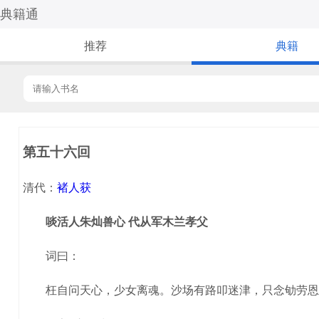
典籍通
推荐
典籍
第五十六回
清代：
褚人获
啖活人朱灿兽心 代从军木兰孝父
词曰：
枉自问天心，少女离魂。沙场有路叩迷津，只念劬劳恩切