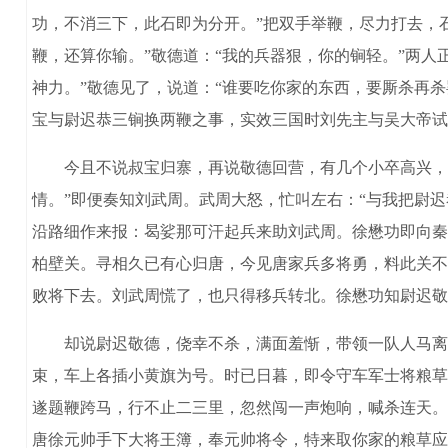
功，不消三下，此石即为分开。”把双手举鞭，尽力打去，
鞭，还算你输。”敬德道：“我的兵器狠，你的锏轻。”两
神力。”敬德见了，说道：“谁要吃你家的东西，要厮杀再
宝与尉迟恭三锏换两鞭之事，实效三国时刘先主与吴大帝试
今且不说叔宝归寨，再说敬德回营，有几个小卒高兴，把
情。”即便奏知刘武周。武周大怒，忙叫左右：“与我把尉
沿路细作来报：曷娑那可汗起兵来助刘武周。徐懋功即向秦
柏壁关。寻相久已有心归唐，今见唐家兵多将勇，料此关不
败将下去。刘武周慌了，也只得移兵转北。徐懋功知尉迟敬
却说尉迟敬德，侥幸不杀，满面羞惭，带领一队人马离了
束，车上各插小黄旗为号。时已日暮，即令守车军士将粮草
遂题鞭跨马，行不止二三里，忽然闯一声炮响，喊杀连天。
唐徐元帅手下大将王簿，奉元帅将令，特来取你家的粮草应