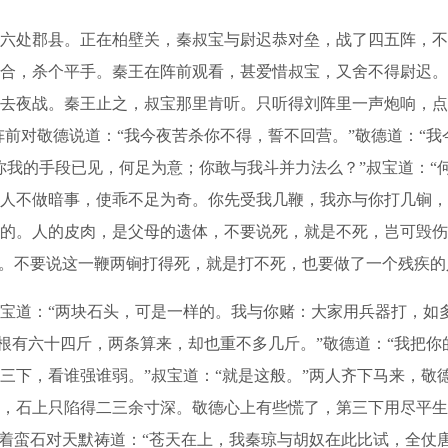
处郡县。正在柏壁关，秦叔宝与尉迟恭对垒，战了四五阵，不
合，杀个平手。秦王在阵前观看，甚爱惜叔宝，又舍不得尉迟。
去夜战。秦王止之，叔宝那里肯听。只听得刘阵里一声炮响，点
阵前对敬德说道：“我今夜苦杀你不得，誓不回营。”敬德道：“
你我的手段已见，何足为意；你敢与我斗并力法么？”叔宝道：“何
人不做暗事，使乖不足为奇。你先受我几鞭，我亦与你打几锏，
的。人的皮肉，是父母的遗体，不要说死，就是不死，岂可毁伤
是。不要说这一鞭两锏打得死，就是打不死，也要做了一个残疾的
道：“两块石头，可是一样的。我与你赌：大家用兵器打，如多
一根有六十四斤，两条算来，却也重不多几斤。”敬德道：“我把
三下，看谁强谁弱。”叔宝道：“就是这般。”两人齐下马来，敬
，石上只陷得二三余寸深。敬德心上有些慌了，第三下用尽平生
看着蛮石对天默祷道：“苍天在上，我秦琼与胡奴在此比试，全仗