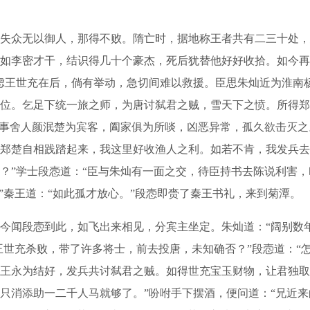
众无以御人，那得不败。隋亡时，据地称王者共有二三十处，总
如李密才干，结识得几十个豪杰，死后犹替他好好收拾。如今再
虑王世充在后，倘有举动，急切间难以救援。臣思朱灿近为淮南
位。乞足下统一旅之师，为唐讨弑君之贼，雪天下之愤。所得郑
通事舍人颜泯楚为宾客，阖家俱为所啖，凶恶异常，孤久欲击灭之
郑楚自相践踏起来，我这里好收渔人之利。如若不肯，我发兵去
？”学士段悫道：“臣与朱灿有一面之交，待臣持书去陈说利害，
”秦王道：“如此孤才放心。”段悫即赍了秦王书礼，来到菊潭。
闻段悫到此，如飞出来相见，分宾主坐定。朱灿道：“阔别数年
被王世充杀败，带了许多将士，前去投唐，未知确否？”段悫道：
王永为结好，发兵共讨弑君之贼。如得世充宝玉财物，让君独取
只消添助一二千人马就够了。”吩咐手下摆酒，便问道：“兄近来