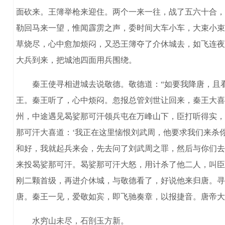
面砍来。王簿举枪来迎住。两个一来一往，战了五六十合，
勒回马来一望，惟闻霹雳之声，委时间大车小车，大束小束
草烧尽，心中愈加烦闷，又恐王簿夺了介休城去，如飞连夜
大兵到来，把城池四面用兵围绕。
秦王使寻相进城去说敬德。敬德道：“如要我降唐，且看
王。秦王听了，心中烦闷。忽报总管刘世让回来，秦王大喜
州，中途遇见曷娑那可汗领兵屯在万峰山下，臣打听得实，
那可汗大喜道：‘我正在这里恼恨刘武周，他要求我们来杀
和好，我就起兵来会，先去问了刘武周之罪，然后与你们去
来投曷娑那可汗。曷娑那可汗大怒，用计杀了他二人，叫臣
刚二颗首级，再进介休城，与敬德看了，好说他来归唐。寻
唐。秦王一见，爱敬如宾，即飞驰奏章，以报捷音。唐帝大
水穷山未尽，石剖玉方新。