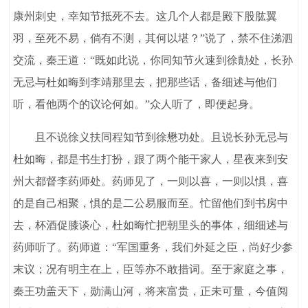
康州刺史，幸知节抵死不去。这几个人都是殿下股肱翼
羽，至死不易，倘有不测，其何以堪？”说了，禁不住涕泗
交流，秦王道：“既如此说，你同知节火速到徐勣处，长孙
无忌与杜如晦到李靖那里去，把那些话，备细述与他们
听，看他两个的议论何如。”众人听了，即便起身。
且不说徐义扶同程知节到徐懋功处。且说长孙无忌与
杜如晦，都是书生打扮，跟了两个能干家人，星夜来到安
州大都督李药师处。药师见了，一则以喜，一则以惧，喜
的是自己相聚，惧的是二公易服而至。忙留他们到书房中
去，杯酒促膝谈心，杜如晦忙把朝里头的事体，细细述与
药师听了。药师道：“军国重务，我们外延之臣，尚好少参
末议；况有明主在上，臣等亦不敢措词。至于家庭之事，
秦王功盖天下，勋满山河，将来富贵，正未可量，今值阋