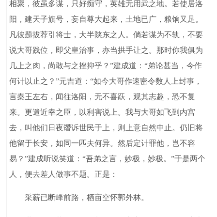
相聚，彼虽多谋，只好痴守，英雄无用武之地。若使居洛
阳，建天子旗号，妄自尊大起来，土地已广，粮饷又足。
凡彼题拔荐引将士，大半陕东之人。倘若谋为不轨，不要
说大哥践位，即父皇治事，亦当拱手让之。那时你我俱为
几上之肉，尚敢与之挫抑乎？”建成道：“弟论甚当，今作
何计以止之？”元吉道：“如今大哥作速密令数人上封事，
言秦王左右，闻往洛阳，无不喜跃，观其志趣，恐不复
来。更遣近幸之臣，以利害说上。我与大哥如飞到内宫
去，叫他们日夜谮诉世民于上，则上意自然中止。仍旧将
他留于长安，如同一匹夫何异。然后定计罪他，岂不容
易？”建成听说笑道：“吾弟之言，妙极，妙极。”于是两个
人，便去差人做事不题。正是：
采薪已断峰前路，栖亩空怀郭外林。