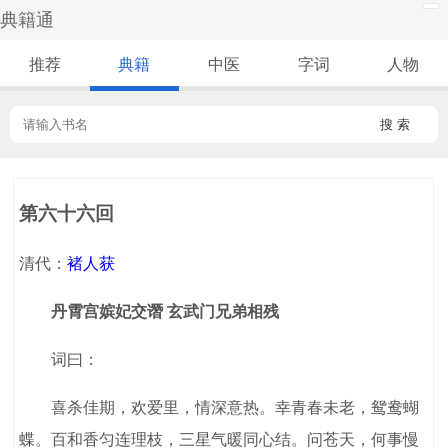
典籍通
推荐
典籍
中医
字词
人物
搜 索
第六十六回
清代：
褚人获
丹霄宫嫔妃交谮 玄武门兄弟相残
词曰：
喜杀佳期，欢爱里，情深意热。幸青春未老，鸳鸯蝴
蝶。百和香匀连理枝，三星气暖同心结。问苍天，何事慢