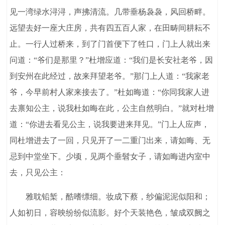
见一湾绿水浔浔，声拂清流。几带垂杨袅袅，风回桥畔。
远望去好一座大庄房，共有四五百人家，在田畴间耕耘不
止。一行人过桥来，到了门首便下了牲口，门上人就出来
问道：“爷们是那里？”杜增应道：“我们是长安社老爷，因
到安州在此经过，故来拜望老爷。”那门上人道：“我家老
爷，今早前村人家来接去了。”杜如晦道：“你同我家人进
去禀知公主，说我杜如晦在此，公主自然明白。”就对杜增
道：“你进去看见公主，说我要进来拜见。”门上人应声，
同杜增进去了一回，只见开了一二重门出来，请如晦、无
忌到中堂坐下。少顷，见两个垂髫女子，请如晦进内室中
去，只见公主：
雅耽铅椠，酷嗜缥细。妆成下蔡，纱偏泥泥似阳和；
人如初日，容映纷纷似流影。好个天装艳色，皱成双阙之