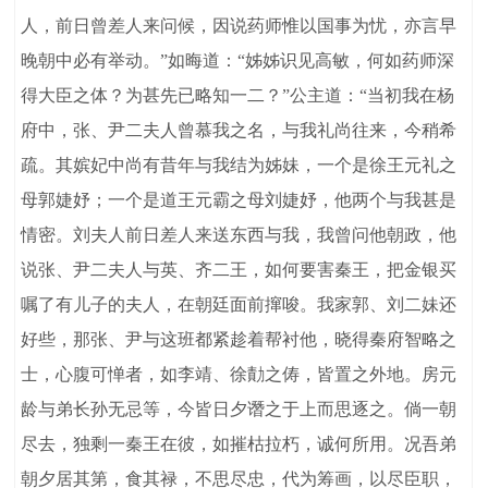
人，前日曾差人来问候，因说药师惟以国事为忧，亦言早
晚朝中必有举动。”如晦道：“姊姊识见高敏，何如药师深
得大臣之体？为甚先已略知一二？”公主道：“当初我在杨
府中，张、尹二夫人曾慕我之名，与我礼尚往来，今稍希
疏。其嫔妃中尚有昔年与我结为姊妹，一个是徐王元礼之
母郭婕妤；一个是道王元霸之母刘婕妤，他两个与我甚是
情密。刘夫人前日差人来送东西与我，我曾问他朝政，他
说张、尹二夫人与英、齐二王，如何要害秦王，把金银买
嘱了有儿子的夫人，在朝廷面前撺唆。我家郭、刘二妹还
好些，那张、尹与这班都紧趁着帮衬他，晓得秦府智略之
士，心腹可惮者，如李靖、徐勣之俦，皆置之外地。房元
龄与弟长孙无忌等，今皆日夕谮之于上而思逐之。倘一朝
尽去，独剩一秦王在彼，如摧枯拉朽，诚何所用。况吾弟
朝夕居其第，食其禄，不思尽忠，代为筹画，以尽臣职，