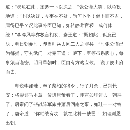
道：“灵龟在此，望卿一卜以决之。”张公谨大笑，以龟投
地道：“卜以决疑，今事在不疑，尚何卜乎！倘卜而不吉，
庸得已乎？况此事外臣已知，如转静养官秽，成何体
统！”李淳风等亦极言相劝。秦王道：“既如此，孤意已
决，明日朝参时，即当帅兵去问二人之罪矣！”时张公谨已
为都捕，守玄武门，对秦王道：“殿下，臣等虽系腹心，每
事须当谨密。明日早朝时，臣自有方略应候。”说了便出府
而去。
却说李如珪，奉了柴绍的将令，行了月余，已到长
安；将柴郡马本章，传进唐帝看了，即宣如珪进去，朝拜
了。唐帝问了些战阵军旅并萧后回南之事，如珪一一对答
了，唐帝道：“你助战有功，就在此补一缺罢！”如珪谢恩
出朝。