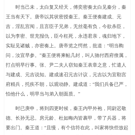
时当己未，太白复又经天，傅奕密奏太白见秦分，秦
王当有天下。唐帝以其状密授秦王。秦王便奏建成、元
吉，淫乱宫闱，且言臣子兄弟，无丝毫有负，今欲杀臣，
以为李密、世充报仇，臣今枉死，永违君亲，魂归地下，
实耻见诸贼，亦密奏上。唐帝览之愕然，批道：“明当鞫
问，汝宜早参。”秦王便将柬帖几封，叫人驰付西府僚属，
打点明早行事。张、尹二夫人窃知秦王表章之意，忙遣人
与建成、元吉说知。建成速召元吉计议，元吉以为宜勒宫
府精兵，托疾不朝，以观动静。建成道：“我们兵备已严，
怕他什么，明早当与弟入朝面质。”
时已庚申，将到四更时候，秦王内甲外袍，同尉迟敬
德、长孙无忌。房元龄、杜如晦内皆裹甲，带了兵器，将
要出门。秦王道：“且慢，有个信符在此，叫家将快些放起