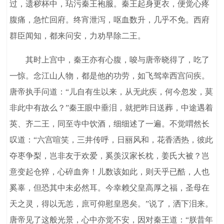
过，遗秽杯中，玷污秦王袍服。秦王起身更衣，便觉心疼
腹痛，急忙回府。终宵泄泻，呕血数升，几乎不免。西府
群臣闻知，都来问安，力劝早除二王。
其时上宫中，秦王亦有心腹，唆与唐帝晓得了，吃了
一惊。念江山人物，都是他的功劳，如飞驾幸西宫问疾。
唐帝执手问道：“儿自有生以来，从无此疾，何今忽发，莫
非此中有故么？”秦王眼中垂泪，就把昨日送葬，中途遇着
英、齐二王，同至寺中饮酒，细细述了一遍。不觉喟然长
叹道：“六宫喧笑，三井传呼，日丽风和，花香洒热，彼此
夺枣争梨，岂非友于欢爱，奚羡汉家长枕，姜氏大被？岂
意变起仓猝，心碎血奔！儿数该如此，则天乎已酷，人也
奚辜，但恐其中未必然耳。今幸赖父皇高厚之福，圣母在
天之灵，得以无恙，庶可仰慰皇恩矣。”说了，洒下泪来。
唐帝见了这般光景，心中亦觉不安，因对秦王道：“朕昔年