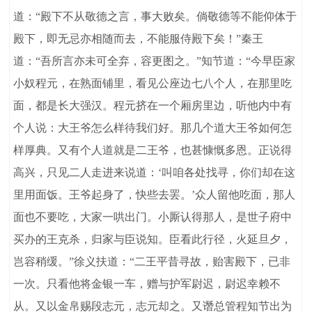
道：“殿下不从敬德之言，事大败矣。倘敬德等不能仰体于
殿下，即无忌亦相随而去，不能服侍殿下矣！”秦王
道：“吾所言亦未可全弃，容更图之。”知节道：“今早臣家
小奴程元，在熟面铺里，看见公座边七八个人，在那里吃
面，都是长大强汉。程元挤在一个厢房里边，听他内中有
个人说：大王爷怎么样待我们好。那几个道大王爷如何怎
样厚典。又有个人道就是二王爷，也甚慷慨多恩。正说得
高兴，只见二人走进来说道：‘叫咱各处找寻，你们却在这
里用面饭。王爷起身了，快些去罢。’众人留他吃面，那人
面也不要吃，大家一哄出门。小厮认得那人，是世子府中
买办的王克杀，归家与臣说知。臣看此行径，火延旦夕，
岂容稍缓。”徐义扶道：“二王平昔寻故，贻害殿下，已非
一次。只看他将金银一车，赠与护军尉迟，尉迟幸赖不
从。又以金帛赐段志元，志元却之。又谮总管程知节出为