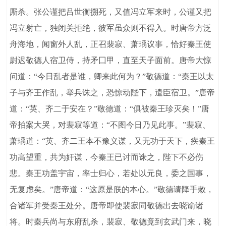
厮杀。张公谨把吕世衡搠死，又值冯立军来时，公谨又把
冯立射亡，独闭关拒绝，彼军虽众则不得入。时唐帝方泛
舟海地，闻窗外人乱，正召裴寂、萧瑀议事，恰好秦王使
尉迟敬德人宿卫侍，持矛囗甲，直至天子面前。唐帝大惊
问道：“今日乱者是谁，卿来此何为？”敬德道：“秦王以太
子与齐王作乱，举兵诛之，恐惊动陛下，遣臣宿卫。”唐帝
道：“英、齐二于安在？”敬德道：“俱被秦王珍灭矣！”唐
帝拍案大哭，对裴寂等道：“不图今日乃见此事。”裴寂、
萧瑀道：“英、齐二王本不豫义谋，又无功于天下，疾秦王
功高望重，共为奸谋，今秦王已讨而诛之，陛下不必伤
悲。秦王功盖宇宙，率士归心，若处以元良，委之国事，
无复虑矣。”唐帝道：“这原是朕的本心。”敬德请降手敕，
合诸军并受秦王处分。唐帝即使裴寂同敬德出去晓谕诸
将。时秦兵尚与东府乱杀，裴寂、敬德竟到玄武门来，晓