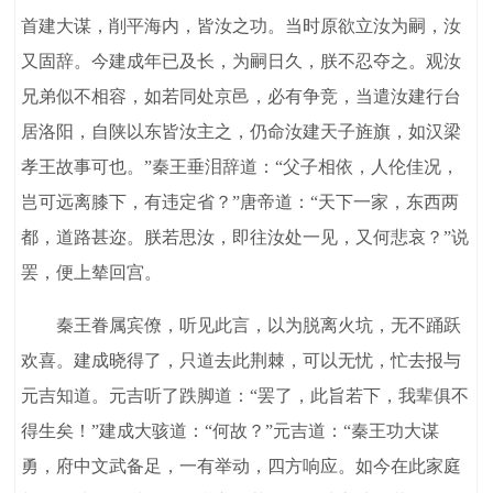
首建大谋，削平海内，皆汝之功。当时原欲立汝为嗣，汝
又固辞。今建成年已及长，为嗣日久，朕不忍夺之。观汝
兄弟似不相容，如若同处京邑，必有争竞，当遣汝建行台
居洛阳，自陕以东皆汝主之，仍命汝建天子旌旗，如汉梁
孝王故事可也。”秦王垂泪辞道：“父子相依，人伦佳况，
岂可远离膝下，有违定省？”唐帝道：“天下一家，东西两
都，道路甚迩。朕若思汝，即往汝处一见，又何悲哀？”说
罢，便上辇回宫。
秦王眷属宾僚，听见此言，以为脱离火坑，无不踊跃
欢喜。建成晓得了，只道去此荆棘，可以无忧，忙去报与
元吉知道。元吉听了跌脚道：“罢了，此旨若下，我辈俱不
得生矣！”建成大骇道：“何故？”元吉道：“秦王功大谋
勇，府中文武备足，一有举动，四方响应。如今在此家庭