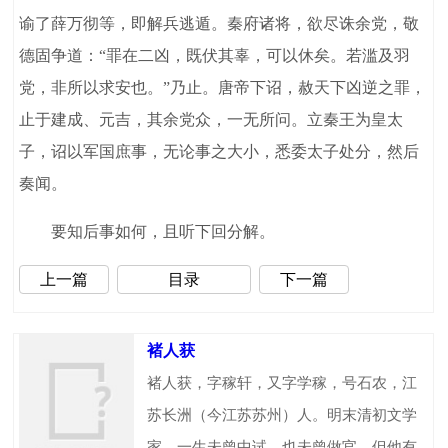
谕了薛万彻等，即解兵逃遁。秦府诸将，欲尽诛余党，敬
德固争道：“罪在二凶，既伏其辜，可以休矣。若滥及羽
党，非所以求安也。”乃止。唐帝下诏，赦天下凶逆之罪，
止于建成、元吉，其余党众，一无所问。立秦王为皇太
子，诏以军国庶事，无论事之大小，悉委太子处分，然后
奏闻。
要知后事如何，且听下回分解。
上一篇
目录
下一篇
褚人获
褚人获，字稼轩，又字学稼，号石农，江
苏长洲（今江苏苏州）人。明末清初文学
家，一生未曾中试，也未曾做官。但他有