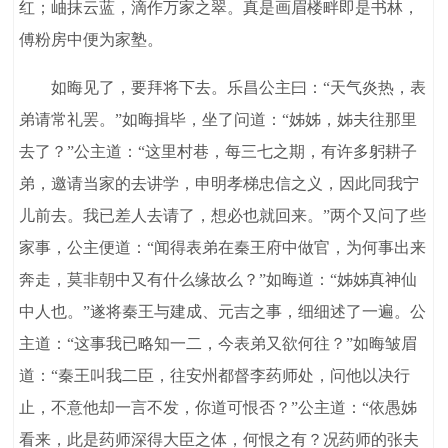
红；岫抹云蓝，滴作万家之翠。真是画眉楼畔即是书林，
傅粉房中便为家塾。
如晦见了，要拜将下去。乐昌公主曰：“天气炎热，表
弟请常礼罢。”如晦揖毕，坐了问道：“姊姊，姊夫往那里
去了？”公主道：“这里村巷，每三七之期，有许多躬耕子
弟，邀请当家的去讲学，申明孝梯忠信之义，因此同我宁
儿前去。我已差人去请了，想必也就回来。”两个又问了些
家事，公主便道：“闻得表弟在秦王府中做官，为何事出来
奔走，莫非朝中又有什么缘故么？”如晦道：“姊姊真神仙
中人也。”遂将秦王与建成、元吉之事，细细述了一遍。公
主道：“这事我已略知一二，今表弟又欲何往？”如晦皱眉
道：“秦王叫我二臣，往安州都督李药师处，问他以决行
止，不意他却一言不发，你道可恨否？”公主道：“依愚姊
看来，此是药师深得大臣之体，何恨之有？况药师的张夫