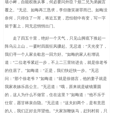
墙小衅，自能权衡从事，何必要问外臣？烦二兄为弟婉言
覆之。”无忌、如晦再三恳求，李但微笑谢罪而已。如晦没
奈何，只得住了一宵，将近五更，恐怕朝中有变，写一字
留于案上，同无忌悄悄出门。
走了四五十里，绝好一个天气，只见山脚底下推起一
阵乌云上山，一霎时四面狂风骤起。无忌道：“天光变了，
我们寻一个人家去歇息一回方好。”如晦的家人杜增说
道：“二位老爷紧赶一步，不上二三里转进去，就是徐老爷
的住居了。”如晦道：“正是，我们快赶快一步。”无忌
问：“那个徐老爷？”如晦道：“就是徐德言，他的妻子就是
我家表姊乐昌公主。”无忌道：“哦，原来就是破镜重圆
的，这人为什么不做官，住在这里？”如晦道：“他不乐于
仕宦，愿甘林泉自隐。”无忌道：“这夫妇两个，是有意思
的人，我们正好去拜望他。”大家加鞭纵马，赶到村前，只