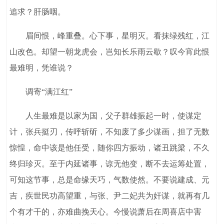
追求？肝肠咽。
眉间恨，峰重叠。心下事，星明灭。看抹绿残红，江
山改色。却望一朝龙虎会，岂知长乐雨云歇？叹今宵此恨
最难明，凭谁说？
调寄“满江红”
人生最难是以家为国，父子群雄振起一时，使谋定
计，张兵挺刃，传呼斩斫，不知废了多少谋画，担了无数
惊惶，命中该是他任受，随你四方振动，诸丑跳梁，不久
终归珍灭。至于内延诸事，谅无他变，断不去运筹处置，
可知这节事，总是命缘天巧，气数使然。不要说建成、元
吉，疾世民功高望重，与张、尹二妃共为奸谋，就再有几
个有才干的，亦难曲挽天心。今慢说萧后在周喜店中害