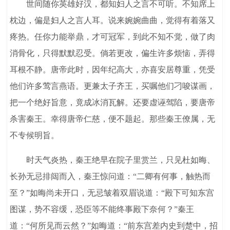
世间随你英雄好汉，都知妇人之言不可听。不知席上
枕边，偏是妇人之言人耳。说来婉婉曲曲，觉得有着落又
疼热。任你力能举鼎，才可冠军，到此不知不觉，做了肉
消骨化，只得默默忍受。倘若更改，偏生许多烦恼，弄得
耳根不静。唐帝此时，因年纪高大，亦喜安居尊重，凭受
他们许多莺言燕语。更兼太子齐王，买嘱他们刁唆谋画，
把一个绝好旨意，竟成冰消瓦解。还要虚诬驾陷，要唐帝
杀害秦王。幸得唐帝仁慈，便不题起。那些秦王僚属，无
不专候明旨。
时天气炎热，秦王绝早在院子里赏兰，只见杜如晦、
长孙无忌排闼而入，秦王惊问道：“二卿有何事，触热而
至？”如晦尚未开口，无忌皱着双眉说道：“殿下可知东宫
图谋，势不容缓，恐臣等不能终事殿下奈何？”秦王
道：“何所见而云然？”如晦道：“前东宫差内史到楚中，招