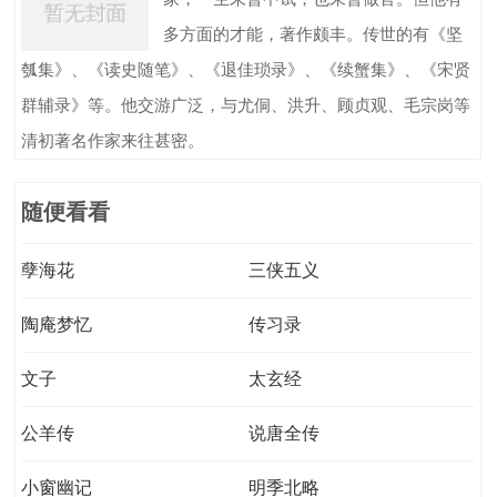
多方面的才能，著作颇丰。传世的有《坚
瓠集》、《读史随笔》、《退佳琐录》、《续蟹集》、《宋贤
群辅录》等。他交游广泛，与尤侗、洪升、顾贞观、毛宗岗等
清初著名作家来往甚密。
随便看看
孽海花
三侠五义
陶庵梦忆
传习录
文子
太玄经
公羊传
说唐全传
小窗幽记
明季北略