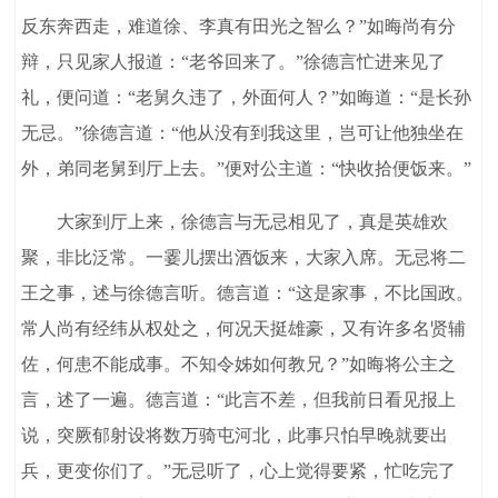
反东奔西走，难道徐、李真有田光之智么？”如晦尚有分
辩，只见家人报道：“老爷回来了。”徐德言忙进来见了
礼，便问道：“老舅久违了，外面何人？”如晦道：“是长孙
无忌。”徐德言道：“他从没有到我这里，岂可让他独坐在
外，弟同老舅到厅上去。”便对公主道：“快收拾便饭来。”
大家到厅上来，徐德言与无忌相见了，真是英雄欢
聚，非比泛常。一霎儿摆出酒饭来，大家入席。无忌将二
王之事，述与徐德言听。德言道：“这是家事，不比国政。
常人尚有经纬从权处之，何况天挺雄豪，又有许多名贤辅
佐，何患不能成事。不知令姊如何教兄？”如晦将公主之
言，述了一遍。德言道：“此言不差，但我前日看见报上
说，突厥郁射设将数万骑屯河北，此事只怕早晚就要出
兵，更变你们了。”无忌听了，心上觉得要紧，忙吃完了