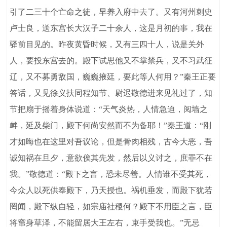
引了二三十个亡命之徒，早养入府中去了。又有河州刺史
卢士良，送东宫长大汉子二十余人，这是月初的事，我在
驿前目见的。昨夜黄昏时候，又有三四十人，说是关外
人，要投东宫去的。殿下试思他又不掌禁兵，又不习武征
辽，又不募勇敌国，巍巍掖廷，要此等人何用？”秦王正要
答话，又见徐义扶同程知节、尉迟敬德进来见礼过了，知
节把扇于摇着身体说道：“天气炎热，人情急迫，阅墙之
衅，延及柴门，殿下何尚安然而不为备耶！”秦王道：“刚
才如晦也在这里对吾议论，但是骨肉相残，古今大恶，吾
诚知祸在旦夕，意欲俟其先发，然后以义讨之，庶罪不在
我。”敬德道：“殿下之言，恐未尽善。人情谁不受其死，
今众人以死供奉殿下，乃天授也。祸机垂发，而殿下犹若
罔闻，殿下纵自轻，如宗庙社稷何？殿下不用臣之言，臣
将窜身草泽，不能留居大王左右，束手受我也。”无忌