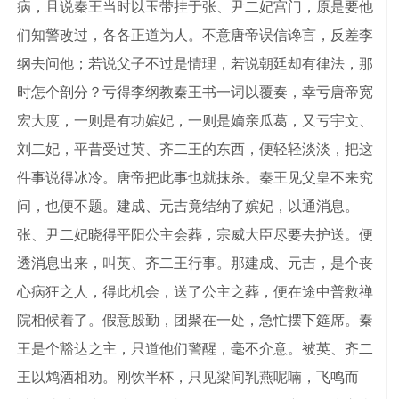
病，且说秦王当时以玉带挂于张、尹二妃宫门，原是要他
们知警改过，各各正道为人。不意唐帝误信谗言，反差李
纲去问他；若说父子不过是情理，若说朝廷却有律法，那
时怎个剖分？亏得李纲教秦王书一词以覆奏，幸亏唐帝宽
宏大度，一则是有功嫔妃，一则是嫡亲瓜葛，又亏宇文、
刘二妃，平昔受过英、齐二王的东西，便轻轻淡淡，把这
件事说得冰冷。唐帝把此事也就抹杀。秦王见父皇不来究
问，也便不题。建成、元吉竟结纳了嫔妃，以通消息。
张、尹二妃晓得平阳公主会葬，宗威大臣尽要去护送。便
透消息出来，叫英、齐二王行事。那建成、元吉，是个丧
心病狂之人，得此机会，送了公主之葬，便在途中普救禅
院相候着了。假意殷勤，团聚在一处，急忙摆下筵席。秦
王是个豁达之主，只道他们警醒，毫不介意。被英、齐二
王以鸩酒相劝。刚饮半杯，只见梁间乳燕呢喃，飞鸣而