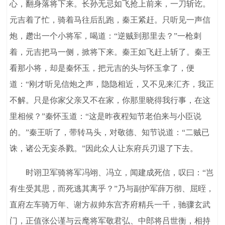
心，翻身落将下来。长孙无忌如飞抢上前来，一刀斩讫。
元吉着了忙，骑着马往后乱跑，秦王紧赶。只听见一声信
炮，趱出一个小将军，喝道：“逆贼到那里去？”一枪刺
着，元吉把马一侧，掀将下来。秦王如飞赶上斩了。秦王
看那小将，却是秦怀玉，把元吉的头与怀玉拿了，便
道：“刚才听见信炮之声，隐隐相近，又不见来汇齐，我正
不解。只是你家父亲又不在家，你那里晓得我行事，在这
里相候？”秦怀玉道：“这是昨夜程知节老伯来与小臣说
的。”秦王听了，带转马头，对敬德、知节说道：“二贼已
诛，诸公无妄杀戮。”因此众人让东府兵刃退了下去。
时诩卫军骑将军冯翊、冯立，闻建成死信，叹曰：“岂
有生受其思，而死逃其离乎？”乃与副护军薛万彻、屈晊，
直府左车骑万年、谢方叔帅东宫齐府精兵一千，驰骤玄武
门，正值张公谨与云麾将军敬君弘、中郎将吕世衡，相持