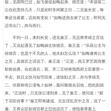
饭，见雨阵已过，如飞催促如晦起身。德言道：“本该留二
公在此宽待几天，只是此时非闲聚之日，二兄返长安，每
事还当着紧，迟则有变矣！”如晦进房去谢了公主，即同无
忌等出门，跨马而行。
不到一日，来到长安，进见秦王，无忌将李靖之言说
了，又说起遇见了如晦姊丈徐德言。秦王道：“乐昌公主与
徐德言，也是个不凡的人，他夫妇怎么说？”如晦遂将公主
之言，及德言之话说了。秦王道：“正是，燕王罗艺因突厥
郁射凶勇。在此请兵，英、齐二王特将我西府士臣要荐一
半去。前日义扶与知节回来，述徐勣之言，亦与李靖无
二。但甚称张公谨龟卜如神，孤叫敬德去召他，想此刻就
来。”正说时，只见张公谨到来，见了秦王，便问道：“殿
下召臣何事？”秦王即将建成、元吉淫乱宫中之言，说了一
遍。又将众臣欲靖宫秽之愆也说完了，便指着香案上