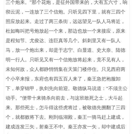
三个炮来。”那个花炮，是征外国带来的，大有五六寸，响
彻云泥，一连放了三个信炮。只听见四下里，就有三四个
照应放起来。走过了两三条街，远远望见一队人马将近，
杜如晦叫把号炮放起一个来，那边也放一个来接应，原来
是程知节、尤俊达、连巨真等几个。斜刺里又有一队人
马，放一个炮出来，却是于志宁、白显道、史大奈、陆德
明一行人。只听见又有一个信炮放将起来，竟不见有人，
未知何故，众人都静悄悄集在天策门楼停住。只见西府两
个小卒来报，东府也有四五百人来了，秦王急把袍服卸
下，单穿锦甲，执剑先向前迎。敬德纵马说道：“不须主公
动手。”便带十来骑杀向前去，与这班敢死之士，大斗起
来。那些死士，怎斗得这些虎将过，被敬德先搠翻了三四
个，就都败将下去。刚到临湖殿，秦王一骑马赶上建成，
建成连发三矢，射秦王不中。秦王亦发一矢，却中建成后