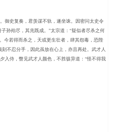
。御史复奏，君羡谋不轨，遂坐诛。因密问太史令
唐子孙殆尽，其兆既成。”太宗道：“疑似者尽杀之何
浅。今若得而杀之，天或更生壮者，肆其怨毒，恐陛
顷刻不忍分手，因此虽放在心上，亦且再处。武才人
夕入侍，瞥见武才人颜色，不胜骇异道：“怪不得我