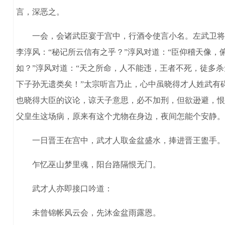
言，深恶之。
一会，会诸武臣宴于宫中，行酒令使言小名。左武卫将军
李淳风：“秘记所云信有之乎？”淳风对道：“臣仰稽天像
如？”淳风对道：“天之所命，人不能违，王者不死，徒多
下子孙无遗类矣！”太宗听言乃止，心中虽晓得才人姓武有
也晓得大臣的议论，谅天子意思，必不加刑，但欲逊避，恨
父皇生这场病，原来有这个尤物在身边，夜间怎能个安静。
一日晋王在宫中，武才人取金盆盛水，捧进晋王盥手。
乍忆巫山梦里魂，阳台路隔恨无门。
武才人亦即接口吟道：
未曾锦帐风云会，先沐金盆雨露恩。