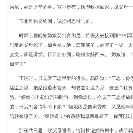
为尼，亦是万幸的事。宫中所有，快即收拾回家，见父母一
玉龙且脱金钩网，试把相思忖与谁。
时武士蒦闻知媚娘要出宫为尼，忙差人去接到家中相聚。
思量起父母死了，如今要见他，怎能够了，亦哭了一场。大
会文，家是讲学。日日在外面，吃得大醉回来。”媚娘道：
如何？”
正说时，只见武三思半醉的进来。杨氏道：“三思，你家
廷臣之议，把姑娘退出官来，却要去削发为尼。这皇帝也算
愁。”媚娘心上初出宫的时节，到觉难过，今见了三思相貌
的，日后怎舍得剃将下来？”媚娘因是自家骨肉，又见他年纪
陪姑娘睡了罢。”媚娘道：“有话待我母亲睡着了，你可以进
那夜武三思，候父母睡着，悄悄挨进媚娘房中，成了鹑鹊