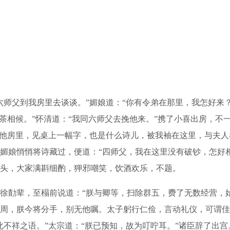
父到我房里去谈谈。”媚娘道：“你有令弟在那里，我怎好来？
茶相候。”怀清道：“我同六师父去挽他来。”携了小喜出房，不
在他房里，见桌上一幅字，也是什么诗儿，被我袖在这里，与夫人
媚娘悄悄将诗藏过，便道：“四师父，我在这里没有破钞，怎好相
头，大家满斟细酌，狎邪嘲笑，饮酒欢乐，不题。
勣辈，至榻前说道：“朕与卿等，扫除群五，费了无数经营，
周，朕今将分手，别无他嘱。太子躬行仁俭，言动礼仪，可谓佳
此不祥之语。”太宗道：“朕已预知，故为叮咛耳。”诸臣辞了出