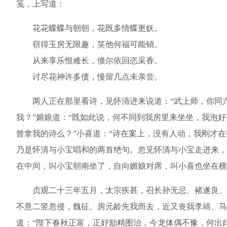
笺，上写道：
花花蝶蝶与朝朝，花既多情蝶更妖。
窃得玉房无限趣，笑他何福可能销。
从来享乐恨难长，倏尔依回恣采香。
讨尽花神许多债，慢留几点未亲尝。
两人正在那里看诗，见怀清进来说道：“武上师，你同六师
我？”媚娘道：“既如此说，何不同到我房里来坐坐，我泡好
曾拿我的诗么？”小喜道：“诗在案上，没有人动，我刚才
乃是怀清与小宝唱和的两首绝句。忽见怀清与小宝走进来，
在中间，叫小宝朝南坐了，自向媚娘对席，叫小喜也坐在横
贞观二十三年五月，太宗疾甚，召长孙无忌、褚遂良、徐
不意二竖忽侵，魏征、房元龄先我而去，近又丧我李靖、马
道：“陛下春秋正富，正好励精图治，今龙体偶不豫，何出