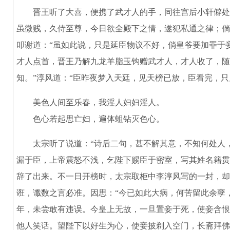
晋王听了大喜，便携了武才人的手，同往宫后小轩僻处，武
虽微贱，久侍至尊，今日欲全殿下之情，遂犯私通之律；倘
叩谢道：“虽如此说，只是延臣物议不好，倘皇爷要加罪于
才人点首，晋王乃解九龙羊脂玉钩赠武才人，才人收了，随
知。”淳风道：“臣昨夜梦入天廷，见天榜已放，臣看完，只
美色人间至乐春，我淫人妇妇淫人。
色心若起思亡妇，遍体蛆钻灭色心。
太宗听了说道：“诗后二句，甚不解其意，不知何处人，
漏于臣，上帝震怒不浅，乞陛下赐臣于密室，写其姓名籍贯
辞了出来。不一日开榜时，太宗取柜中李淳风写的一封，却
诳，谶数之言必准。因思：“今已如此大病，何苦留此余孽
年，未尝敢有违误。今皇上无故，一旦置妾于死，使妾含恨
他人笑话。望陛下以好生为心，使妾披剃入空门，长斋拜佛