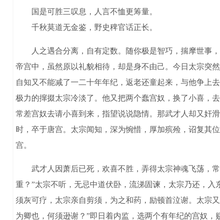
国是可胜三叹息，人言不恤更筹量。
千秋莫道无金鉴，野史稗官话正长。
人之遇合分离，自有定数。随你极是智巧，揣摩世事，臆
帝宫中，虽然原以礼貌相待，却是身不由己。今日太宗突然
自知又不能减了一二十年年纪，返老还童起来，与他争上去
极力的撺掇太宗冷淡了。他又把两个蠢宫奴，换了小喜，去
常差宫奴去请小喜到来，指望说说隐情。那武才人却又奸滑
时，卒于唐宫。太宗闻知，深为惋惜，厚加殡殓，诏复其位
宫。
武才人因萧后已死，欢喜不胜，弄得太宗神魂飞荡，常饵
重？”太宗不听，无忌中道伏卧，流涕固谏，太宗乃还，入
须灰可疗，太宗亲自剪须，为之和药，励顿首泣谢。太宗又
为卿也，何须逊谢？”即日着内监，选两个有年纪的宫奴，