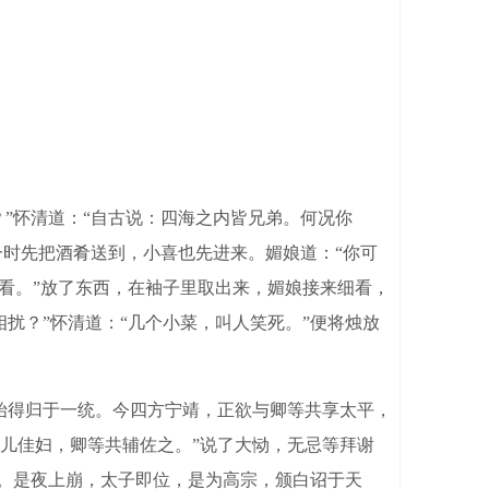
”怀清道：“自古说：四海之内皆兄弟。何况你
一时先把酒肴送到，小喜也先进来。媚娘道：“你可
看。”放了东西，在袖子里取出来，媚娘接来细看，
扰？”怀清道：“几个小菜，叫人笑死。”便将烛放
始得归于一统。今四方宁靖，正欲与卿等共享太平，
儿佳妇，卿等共辅佐之。”说了大恸，无忌等拜谢
宫。是夜上崩，太子即位，是为高宗，颁白诏于天