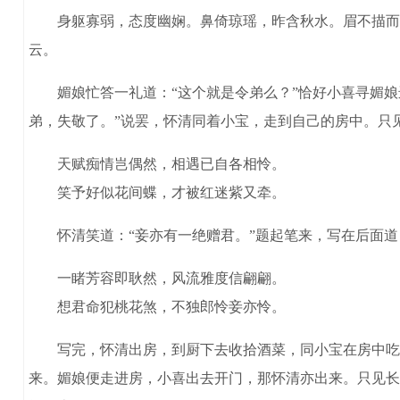
身躯寡弱，态度幽娴。鼻倚琼瑶，昨含秋水。眉不描而自
云。
媚娘忙答一礼道：“这个就是令弟么？”恰好小喜寻媚娘进
弟，失敬了。”说罢，怀清同着小宝，走到自己的房中。只
天赋痴情岂偶然，相遇已自各相怜。
笑予好似花间蝶，才被红迷紫又牵。
怀清笑道：“妾亦有一绝赠君。”题起笔来，写在后面道
一睹芳容即耿然，风流雅度信翩翩。
想君命犯桃花煞，不独郎怜妾亦怜。
写完，怀清出房，到厨下去收拾酒菜，同小宝在房中吃酒
来。媚娘便走进房，小喜出去开门，那怀清亦出来。只见长