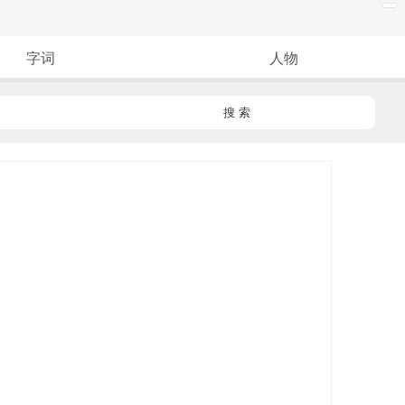
字词
人物
搜 索