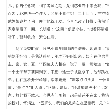
儿，你若忆念我，到了考试之期，竟到感业寺中来会我。”
百媚，花枝般一个佳人，又见小喜年纪，二十四五，丰神绰
武媚娘参拜了佛，便与他祝了发。小喜也改了打扮，佛前忏
家定睛看了一回。长明道：“这四个俱是小徒。”指着怀清道
听了，暂时收拾，安心住着。
到了黄昏时候，只见小喜笑嘻嘻的走进来。媚娘道：“你
的妹子怀清，是我认得的，刚才不好叫出来，如今在他房里
主、秦、狄、夏、李四位夫人相会，说了一遍。媚娘道：“
一个士子挈了要同到京，不想中途士子被盗杀了，他却跳在
弟，住在蓝桥开张药铺，常来走走。”媚娘点点头儿。一日
道：“是谁？”那人道：“阿妹，是我。”怀清知是冯小宝，
家，故此我不敢来。今见寺门闭着，想是徒弟不在家，我悄
的榜对。怀清道：“五师父，我们的兄弟在这里看我，见个