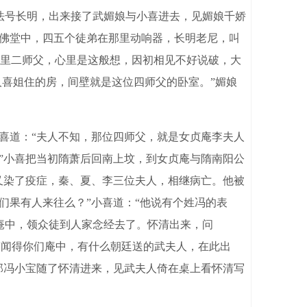
法号长明，出来接了武媚娘与小喜进去，见媚娘千娇
到佛堂中，四五个徒弟在那里动响器，长明老尼，叫
里二师父，心里是这般想，因初相见不好说破，大
人喜姐住的房，间壁就是这位四师父的卧室。”媚娘
喜道：“夫人不知，那位四师父，就是女贞庵李夫人
”小喜把当初隋萧后回南上坟，到女贞庵与隋南阳公
又染了疫症，秦、夏、李三位夫人，相继病亡。他被
们果有人来往么？”小喜道：“他说有个姓冯的表
庵中，领众徒到人家念经去了。怀清出来，问
：“闻得你们庵中，有什么朝廷送的武夫人，在此出
那冯小宝随了怀清进来，见武夫人倚在桌上看怀清写