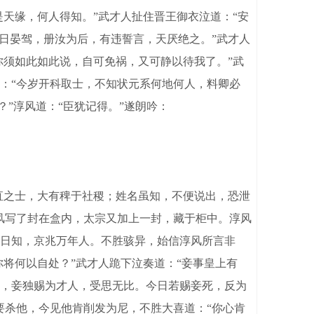
天缘，何人得知。”武才人扯住晋王御衣泣道：“安
日晏驾，册汝为后，有违誓言，天厌绝之。”武才人
你须如此如此说，自可免祸，又可静以待我了。”武
：“今岁开科取士，不知状元系何地何人，料卿必
”淳风道：“臣犹记得。”遂朗吟：
直之士，大有稗于社稷；姓名虽知，不便说出，恐泄
风写了封在盒内，太宗又加上一封，藏于柜中。淳风
日知，京兆万年人。不胜骇异，始信淳风所言非
将何以自处？”武才人跪下泣奏道：“妾事皇上有
，妾独赐为才人，受思无比。今日若赐妾死，反为
要杀他，今见他肯削发为尼，不胜大喜道：“你心肯