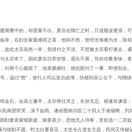
测屡中的，却度量不出。萧后在隋亡之时，只道随波逐浪，可
临幸，在妇女家最难得之喜，他则不然，曾经沧海难为水，除却
，故此太宗虽然一幸，觉得付之平淡。不想被太宗看灯接去，通
与太宗幸了。因此萧后日常饮恨，眉头不展，凭你佳肴美味，拿
，叫两个心腹跟了，他衷肠难吐，彼此慰问了一番，即便别去。
号，谥曰“憨”，使行人司以皇后卤簿，扶柩到吴公台下，与隋
金石。会高士廉卒，太宗将往哭之，长孙无忌、褚遂良谏道：
东苑南望而哭，涕下如雨。遂命图画功臣二十四人于凌烟阁，列
因勣妻袁紫烟新逝，姬妾甚少，恐他无人侍奉，意欲选一二宫奴
赐与徐勣不题。时太白屡昼见，太史令占道女主昌，民间又传秘记