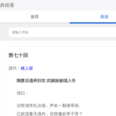
典籍通
推荐
典籍
第七十回
清代：
褚人获
隋萧后遗梓归坟 武媚娘被缁入寺
诗曰：
治世须凭礼法场，声名一裂便乖张。
已拚流毒天潢内，岂惜邀欢帝子旁？