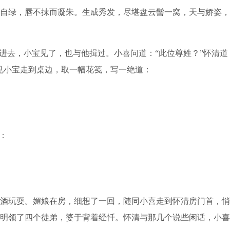
绿，唇不抹而凝朱。生成秀发，尽堪盘云髻一窝，天与娇姿，
去，小宝见了，也与他揖过。小喜问道：“此位尊姓？”怀清道：
见小宝走到桌边，取一幅花笺，写一绝道：
：
玩耍。媚娘在房，细想了一回，随同小喜走到怀清房门首，悄
明领了四个徒弟，婆于背着经忏。怀清与那几个说些闲话，小喜