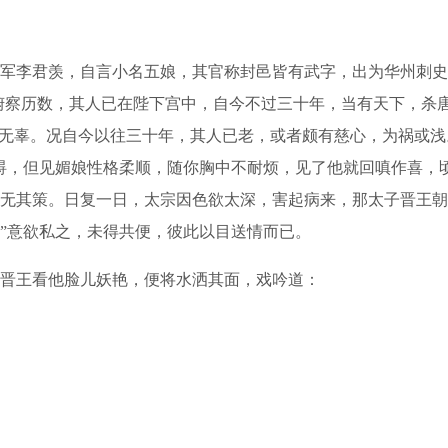
李君羡，自言小名五娘，其官称封邑皆有武字，出为华州刺史
，俯察历数，其人已在陛下宫中，自今不过三十年，当有天下，杀
杀无辜。况自今以往三十年，其人已老，或者颇有慈心，为祸或
碍，但见媚娘性格柔顺，随你胸中不耐烦，见了他就回嗔作喜，
无其策。日复一日，太宗因色欲太深，害起病来，那太子晋王朝
”意欲私之，未得共便，彼此以目送情而已。
晋王看他脸儿妖艳，便将水洒其面，戏吟道：