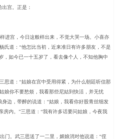
拾出宫。正是：
样进宫，今日这般样出来，不觉大哭一场。小喜亦
杨氏道：“他怎比当初，近来准日有许多朋友，不是
三岁，如今已一十五岁了，看去像个人，不知他胸中
三思道：“姑娘在宫中受用得紧，为什么朝廷听信那
“姑娘你不要愁烦，我看那些尼姑到快活，并无忧
娘身边，带醉的说道：“姑娘，我看你好股青丝细发
亲房内。”三思道：“我有许多话要问姑娘，今夜我
。
出门。武三思送了一二里，媚娘消对他说道：“侄