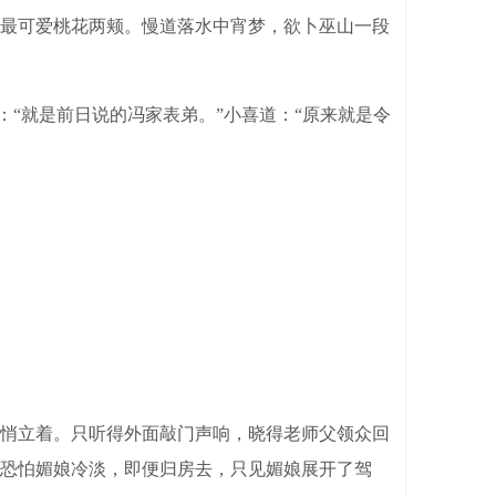
最可爱桃花两颊。慢道落水中宵梦，欲卜巫山一段
“就是前日说的冯家表弟。”小喜道：“原来就是令
悄立着。只听得外面敲门声响，晓得老师父领众回
恐怕媚娘冷淡，即便归房去，只见媚娘展开了驾