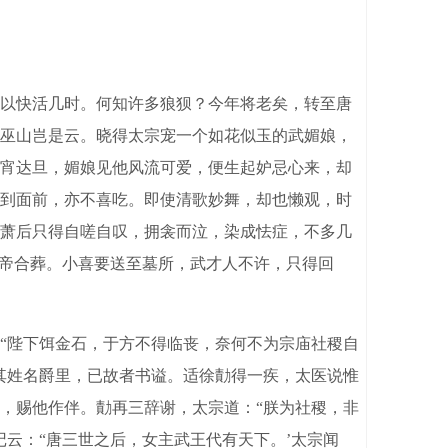
以快活几时。何知许多狼狈？今年将老矣，转至唐
巫山岂是云。晓得太宗宠一个如花似玉的武媚娘，
宵达旦，媚娘见他风流可爱，便生起妒忌心来，却
到面前，亦不喜吃。即使清歌妙舞，却也懒观，时
萧后只得自嗟自叹，拥衾而泣，染成怯症，不多几
炀帝合葬。小喜要送至墓所，武才人不许，只得回
“陛下饵金石，于方不得临丧，奈何不为宗庙社稷自
其姓名爵里，已故者书谥。适徐勣得一疾，太医说惟
，赐他作伴。勣再三辞谢，太宗道：“朕为社稷，非
云：“唐三世之后，女主武王代有天下。’太宗闻