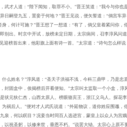
才人道：“陛下闻知，取罪不小。”晋王笑道：“我今与你也是
异日嗣登九五，置妾于何地？”晋王见说，便矢誓道：“倘宫车异
妾身，何计可施？”晋王想了一想道：“有了，倘父皇着紧问你，
即别出。时京中开试，放榜未定日期，太宗病间，召李淳风问道
见迎榜首出来，他彩旗上面有诗一首。”太宗道：“诗句怎么样说？
什么姓名？”淳风道：“圣天子洪福不浅，今科三鼎甲，乃是忠
，封固盒中，俟揭榜后开看便知。”太宗叫太监取一个小盒，淳
是状元狄仁杰，山西太原人。榜眼骆宾王，浙江义乌人。探花李
，为祸后人。”便对才人武氏说道：“外延物议，道你姓应围谶，你
九泉，何以瞑目？况妾当时同百人选进宫，蒙皇上以众人为宫娥
，以祝圣躬，以修来世，垂恩不朽。”说罢大恸。太宗心上原不