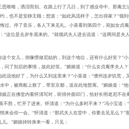
三思唯唯，洒泪而别。在路上行了几日，到了感业寺中。那庵主
约，也不是安静主顾；想道：“如此风流样子，怎出得家？”领
悔过。停了音乐，各人下来见礼。小喜看到第四个，宛如女贞庵
：“这位是去岁冬底来的。”就领武夫人进去说道：“这两间是夫
这个女儿，倒像惯做尼姑的，到这个地位，还有什么好笑？”小
，问了别后的事情，故此好笑。”媚娘道：“什么女贞庵李夫人？
如此说他好了，为什么又到这里来？”小喜道：“濮州连岁饥荒，
水中，被商船上救了，带至京都，送在此地暂寓。”媚娘道：“他
媚娘正在佛堂内看怀清写对，听得外面叩门，恰好长明老尼不在
欢喜不胜，忙开了进来。怀清道：“为什么多时不来？”冯小宝道
悄来会你一会。”怀清道：“那武夫人在堂中，你要去见见么？”
礼儿。”媚娘掉转身来一看，只见：