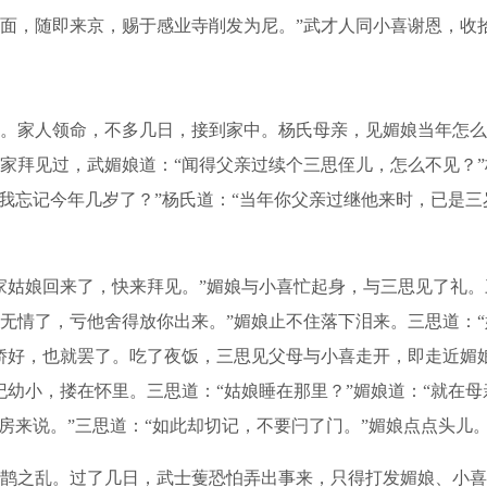
面，随即来京，赐于感业寺削发为尼。”武才人同小喜谢恩，收
家人领命，不多几日，接到家中。杨氏母亲，见媚娘当年怎么
家拜见过，武媚娘道：“闻得父亲过续个三思侄儿，怎么不见？”
“我忘记今年几岁了？”杨氏道：“当年你父亲过继他来时，已是
姑娘回来了，快来拜见。”媚娘与小喜忙起身，与三思见了礼。
无情了，亏他舍得放你出来。”媚娘止不住落下泪来。三思道：
娇好，也就罢了。吃了夜饭，三思见父母与小喜走开，即走近媚
幼小，搂在怀里。三思道：“姑娘睡在那里？”媚娘道：“就在母
房来说。”三思道：“如此却切记，不要闩了门。”媚娘点点头儿
之乱。过了几日，武士蒦恐怕弄出事来，只得打发媚娘、小喜