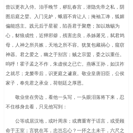
曾以更衣入侍。洎手晚节，秽乱春宫，潜隐先帝之私，阴
图后庭之嬖。入门见妒，蛾眉不肯让人；掩袖工谗，狐媚
偏能惑主。践元后于星翟，陷吾君于聚麀；加以虺蜴为
心，豺狼成性，近狎邪僻，残害忠良，杀姊屠兄，弑君鸩
母，人神之所共嫉，天地之所不容。犹复包藏祸心，窥窃
神器。君之爱之，幽之于别宫；贼之宗盟，委之以重任。
呜呼！霍子孟之不作，朱虚侯之已亡。燕啄王孙，如汉祚
之就尽；龙嫠帝后，识更庭之遽衰。敬业皇唐旧臣，公侯
家子，奉先君之承业，荷朝廷之厚恩。
敬业坐在旁边，看他一头写，一头眼泪落将下来，忍
不住移身去看，只见他写到：
公等或居汉地，或叶周亲；或膺重寄于话言，或受顾
命于王室；言犹在耳，忠岂忘心？一抔之土未干，六尺之