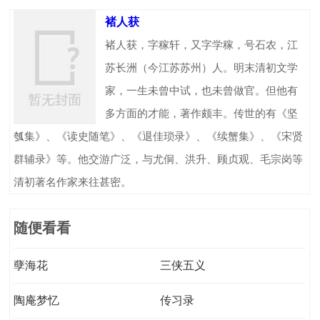
褚人获
褚人获，字稼轩，又字学稼，号石农，江
苏长洲（今江苏苏州）人。明末清初文学
家，一生未曾中试，也未曾做官。但他有
多方面的才能，著作颇丰。传世的有《坚
瓠集》、《读史随笔》、《退佳琐录》、《续蟹集》、《宋贤
群辅录》等。他交游广泛，与尤侗、洪升、顾贞观、毛宗岗等
清初著名作家来往甚密。
随便看看
孽海花
三侠五义
陶庵梦忆
传习录