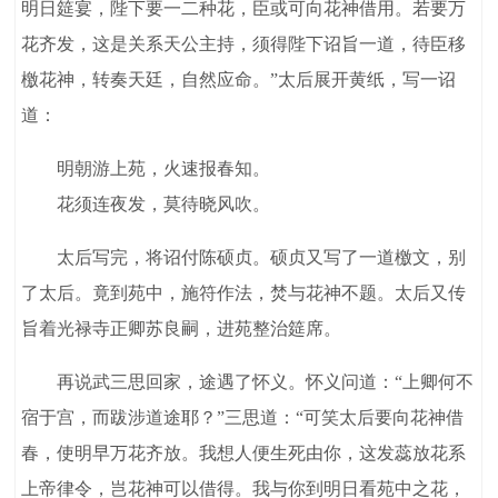
明日筵宴，陛下要一二种花，臣或可向花神借用。若要万
花齐发，这是关系天公主持，须得陛下诏旨一道，待臣移
檄花神，转奏天廷，自然应命。”太后展开黄纸，写一诏
道：
明朝游上苑，火速报春知。
花须连夜发，莫待晓风吹。
太后写完，将诏付陈硕贞。硕贞又写了一道檄文，别
了太后。竟到苑中，施符作法，焚与花神不题。太后又传
旨着光禄寺正卿苏良嗣，进苑整治筵席。
再说武三思回家，途遇了怀义。怀义问道：“上卿何不
宿于宫，而跋涉道途耶？”三思道：“可笑太后要向花神借
春，使明早万花齐放。我想人便生死由你，这发蕊放花系
上帝律令，岂花神可以借得。我与你到明日看苑中之花，