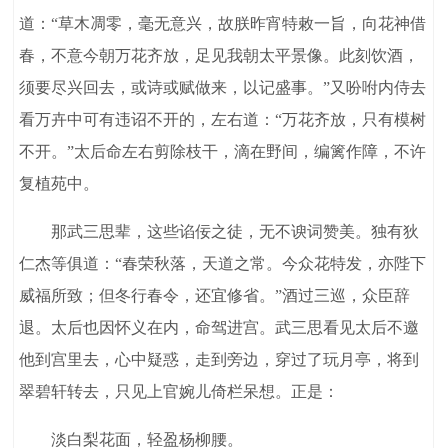
道：“草木凋零，毫无意兴，故朕昨宵特敕一旨，向花神借
春，不意今朝万花齐放，足见我朝太平景像。此刻饮酒，
须要尽兴回去，或诗或赋做来，以记盛事。”又吩咐内侍去
看万卉中可有违诏不开的，左右道：“万花齐放，只有模树
不开。”太后命左右剪除枝干，滴在野间，编篱作障，不许
复植苑中。
那武三思辈，这些谄佞之徒，无不谀词赞美。独有狄
仁杰等俱道：“春荣秋落，天道之常。今众花特发，亦陛下
威福所致；但冬行春令，还宜修省。”酒过三巡，众臣辞
退。太后也因怀义在内，命驾进宫。武三思看见太后不邀
他到宫里去，心中疑惑，走到旁边，穿过了玩月亭，将到
翠碧轩转去，只见上官婉儿倚栏呆想。正是：
淡白梨花面，轻盈杨柳腰。