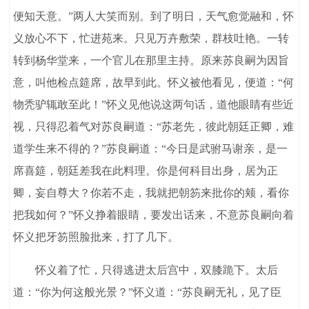
便知天意。”两人大笑而别。到了明日，天气愈觉融和，怀
义放心不下，忙进苑来。只见万卉敷荣，群枝吐艳。一转
转到杨华堂来，一个官儿在那里主持。原来苏良嗣为因旨
意，叫他检点筵席，故早到此。怀义被他看见，便道：“何
物秃驴辄敢至此！”怀义见他说这两句话，道他眼睛有些近
视，只得忍着气对苏良嗣道：“苏老先，彼此朝廷正卿，难
道学生来不得的？”苏良嗣道：“今日是武驸马谢亲，是一
席喜筵，朝廷差我在此料理。你是何科目出身，居为正
卿，妄自尊大？你若不走，我就把朝笏来批你的颊，看你
把我如何？”怀义挣着眼睛，要发出话来，不意苏良嗣向着
怀义把牙笏照脸批来，打了几下。
怀义着了忙，只得逃进太后宫中，双膝跪下。太后
道：“你为何这般光景？”怀义道：“苏良嗣无礼，见了臣