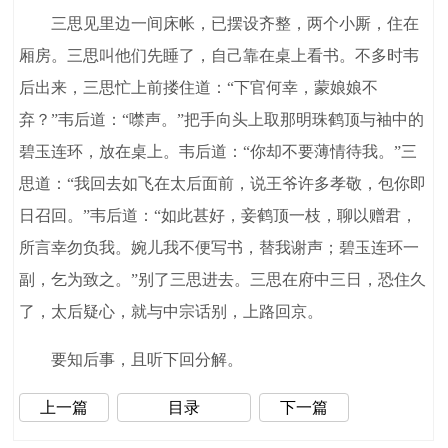
三思见里边一间床帐，已摆设齐整，两个小厮，住在
厢房。三思叫他们先睡了，自己靠在桌上看书。不多时韦
后出来，三思忙上前搂住道：“下官何幸，蒙娘娘不
弃？”韦后道：“噤声。”把手向头上取那明珠鹤顶与袖中的
碧玉连环，放在桌上。韦后道：“你却不要薄情待我。”三
思道：“我回去如飞在太后面前，说王爷许多孝敬，包你即
日召回。”韦后道：“如此甚好，妾鹤顶一枝，聊以赠君，
所言幸勿负我。婉儿我不便写书，替我谢声；碧玉连环一
副，乞为致之。”别了三思进去。三思在府中三日，恐住久
了，太后疑心，就与中宗话别，上路回京。
要知后事，且听下回分解。
上一篇
目录
下一篇