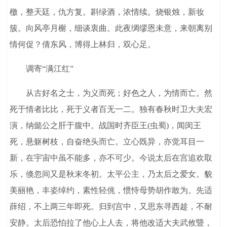
檄，整天廷，仇方复。斟绿酒，浓情续。烧银烛，新妆
簇。向风亭月榭，细谈衷曲。此夜绸缪恩未意，来朝离别
情何促？倩东风，博得上林归，双心足。
调寄“满江红”
从古好名之士，为义而死；好色之人，为情而亡。然
死于情者比比，死于义者百无一二。独有春秋时卫大夫宏
演，纳懿公之肝于腹中。战国时齐臣王(虫蜀)，闻闵王
死，悬躯树枝，自奋绝头而亡。立心既异，亦觉耳目一
新，在宇宙中虽不能多，亦不可少。今说太后在宫追欢取
乐，倏忽间又是秋末冬初。太平公主，乃太后之爱女。貌
美丽艳，丰姿绰约，素性轻佻，惯恃母势胡作敢为。先适
薛绍，不上两三年即死。归到宫中，又思东寻西趁，不耐
安静。太后恐怕拉了他心上人去，将他改适大夫武攸暨，