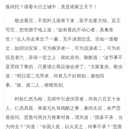
孤何托？请看今日之城中，竟是谁家之天下！
敬业看完，不觉杆儿落将下来，双手击案大恸。宾王
写完，把笔掷于地上道：“如有看此不动心者，真禽兽
也！”众人亦走来念了一遍，无不涕泗交流。岂知一道檄
文，如同治安策，可为痛哭者一，可为流涕者二，可为长
叹息者六，弄得一堂之上，彼此哀伤。敬猷道：“这节事不
是哭得了事的，只要请公商议做会便了。”大家复坐。敬业
道：“明日屈二兄早来，尚有几个好相知，邀他同
事。”骆、唐二人，唯唯而别。
时狄仁杰为相，见狱中引虚伏罪者，尚有八百五十余
人。仁杰具疏，将索元礼等残酷之事，奏间太后，命严思
善按问。思善与周兴方推事对食，谓兴道：“因多不承，当
为何去？”兴道：“令国人瓮，以火灵之，何事不承？”思善