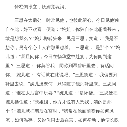
倚栏惆怅立，妩媚觉魂消。
三思在太后处，时常见他，也彼此留心。今日见他独
自在此，好不欢喜，便道：“婉姐，你独自在此想着甚来，
敢是想我么？”婉儿撇转头来，见是三思，笑道：“我是不
想你，另有个心上人在那里想着。”三思道：“是那个？”婉
儿道：“我且问你，今日在畅华堂中赴宴，为何闯到这
里？”三思道：“你莫管我，同你到翠碧轩里去，有话问
你。”婉儿道：“有话就在此说吧。”三思笑道：“我偏要到
轩里去说。”婉儿没奈何，只得随了他到轩里来。三思问
道：“谁在太后宫中玩耍？”婉儿道：“是怀僧。”三思便把
婉儿搂住道：“亲姐姐，你方才说有人想我，端的是那
个？”婉儿就把韦后在宫时，“我常在他面前赞你如何风
流，如何温存，又说你同太后在宫，如何举动，他便长叹