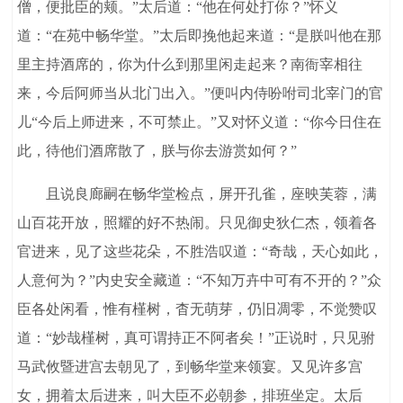
僧，便批臣的颊。”太后道：“他在何处打你？”怀义
道：“在苑中畅华堂。”太后即挽他起来道：“是朕叫他在那
里主持酒席的，你为什么到那里闲走起来？南衙宰相往
来，今后阿师当从北门出入。”便叫内侍吩咐司北宰门的官
儿“今后上师进来，不可禁止。”又对怀义道：“你今日住在
此，待他们酒席散了，朕与你去游赏如何？”
且说良廊嗣在畅华堂检点，屏开孔雀，座映芙蓉，满
山百花开放，照耀的好不热闹。只见御史狄仁杰，领着各
官进来，见了这些花朵，不胜浩叹道：“奇哉，天心如此，
人意何为？”内史安全藏道：“不知万卉中可有不开的？”众
臣各处闲看，惟有槿树，杳无萌芽，仍旧凋零，不觉赞叹
道：“妙哉槿树，真可谓持正不阿者矣！”正说时，只见驸
马武攸暨进宫去朝见了，到畅华堂来领宴。又见许多宫
女，拥着太后进来，叫大臣不必朝参，排班坐定。太后