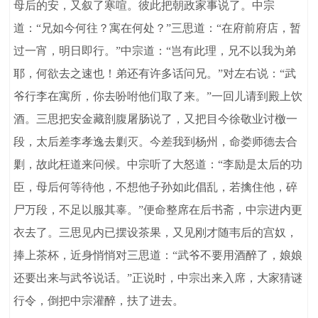
母后的安，又叙了寒喧。彼此把朝政家事说了。中宗
道：“兄如今何往？寓在何处？”三思道：“在府前府店，暂
过一宵，明日即行。”中宗道：“岂有此理，兄不以我为弟
耶，何欲去之速也！弟还有许多话问兄。”对左右说：“武
爷行李在寓所，你去吩咐他们取了来。”一回儿请到殿上饮
酒。三思把安金藏剖腹屠肠说了，又把目今徐敬业讨檄一
段，太后差李孝逸去剿灭。今差我到杨州，命娄师德去合
剿，故此枉道来问候。中宗听了大怒道：“李励是太后的功
臣，母后何等待他，不想他子孙如此倡乱，若擒住他，碎
尸万段，不足以服其辜。”便命整席在后书斋，中宗进内更
衣去了。三思见内已摆设茶果，又见刚才随韦后的宫奴，
捧上茶杯，近身悄悄对三思道：“武爷不要用酒醉了，娘娘
还要出来与武爷说话。”正说时，中宗出来入席，大家猜谜
行令，倒把中宗灌醉，扶了进去。