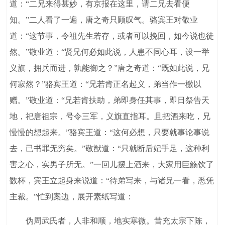
道：“二兄来得甚妙，有京报在这里，请二兄去看便
知。”二人看了一遍，唐之奇只顾叹气。骆宾王对敬业
道：“这节事，令祖先生若存，或者可以挽回，如今说也徒
然。”敬业道：“贤兄何必如此说，人患不同心耳，设一举
义旗，拥兵而进，孰能御之？”唐之奇道：“既如此说，兄
何寂然？”骆宾王道：“兄若肯正名起义，弟当作一檄以
赠。”敬业道：“兄若肯扶助，弟即身任其事，即日祭告天
地，祀唐祖宗，号令三军，义旗直指耳。且把酒来吃，兄
慢慢的想起来。”骆宾王道：“这何必想，只要就事论事说
去，已书罪无穷矣。”敬猷道：“只就断后妃手足，这种利
害之心，实男子所无。”一回儿摆上酒来，大家用巨觞饮了
数杯，宾王立起身来说道：“待弟写来，与诸兄一看，悉凭
主裁。”忙到案边，展开素纸写道：
伪周武氏者，人非和顺，地实寒微。昔充太宗下陈，