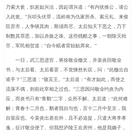
乃索大瓮，炽炭如兴法，因起谓兴道：“有内状推公，请公
入此瓮。”兴叩头伏罪，流岭南为仇家所杀。索元礼、来俊
臣弃市，人争啖其肉，斯须而尽。太后知天下恶之，乃下
制数其罪恶，加以赤族之诛。这些残酷之事，一朝除灭殆
尽，军民相贺道：“自今眠者背始贴席矣。”
一日，武三思进宫，将徐敬业檄文，并裴炎回敬业
书，与太后看。太后看罢，不觉悚然长叹，问：“此檄出自
谁手？”三思道：“骆宾王。”太后道：“有才如此，而使之
流落不偶，则前此宰相之过也。”三思因问敬业约炎为内
应，而炎书只有“青鹅”二字，众所不解。太后道：“此何难
解；青春十二月也，鹅者我自与也，言十二月中至京，我
自策应也。今裴炎出差在外，且不必追捉，只遣大将李孝
逸，征讨敬业便了。但我想庐陵王在房州，他是我嫡子，