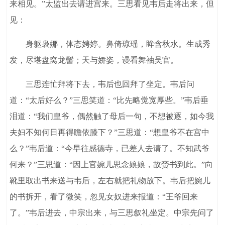
来相见。”太监出去请进宫来。三思看见韦后走将出来，但
见：
身躯袅娜，体态娉婷。鼻倚琼瑶，眸含秋水。生成秀
发，尽堪盘窝龙髻；天与娇姿，谩看舞袖吴官。
三思连忙拜将下去，韦后也回拜了坐定。韦后问
道：“太后好么？”三思笑道：“比先略觉宽厚些。”韦后垂
泪道：“我们皇爷，偶然触了母后一句，不想被逐，如今我
夫妇不知何日再得瞻依膝下？”三思道：“想皇爷不在宫中
么？”韦后道：“今早往感德寺，已差人去请了。不知武爷
何来？”三思道：“因上官婉儿思念娘娘，故赍书到此。”向
靴里取出书来送与韦后，左右就把礼物放下。韦后把婉儿
的书拆开，看了微笑，忽见女奴进来报道：“王爷回来
了。”韦后进去，中宗出来，与三思叙礼坐定。中宗先问了