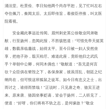
涌法堂。杜景俭、李日知他两个尚存平恕，见了忙叫左右
夺住佩刀，奏闻太后。太后即传旨，着俊臣停推，叫太医
院看视。
安金藏此事远近传闻。眉州刺史英公徐敬业同弟敬
猷，行至扬州，忽闻此报，不胜骇怒道：“可惜先帝天挺英
雄，数载亲临鏖战，始得太平。至今日被一妇人安然坐
享，把他子孙，翦灭殆尽。难道此座，竟听他归之武氏
乎？举朝中公卿，何同木偶也！”敬猷道：“吾兄是何言
欤？众臣俱在辇毁之下，各保身家，彼虽淫乱，朝廷之纪
纲尚在，但可恨这班狐鼠之徒耳。如今日有忠义之士，出
而讨之，谁得而禁哉！”正说时，只见唐之奇、骆宾王进
来。原来唐、骆因坐事贬谪，皆会于扬州，二人听见了，
便道：“好呀，你们将有不轨之志，是何缘故？”敬业