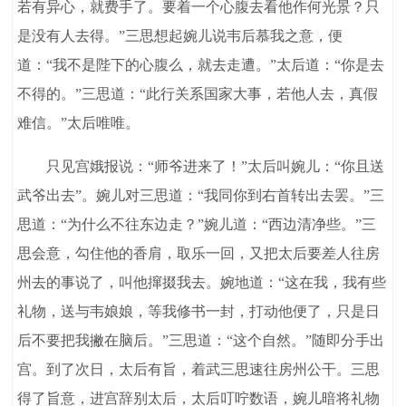
若有异心，就费手了。要着一个心腹去看他作何光景？只
是没有人去得。”三思想起婉儿说韦后慕我之意，便
道：“我不是陛下的心腹么，就去走遭。”太后道：“你是去
不得的。”三思道：“此行关系国家大事，若他人去，真假
难信。”太后唯唯。
只见宫娥报说：“师爷进来了！”太后叫婉儿：“你且送
武爷出去”。婉儿对三思道：“我同你到右首转出去罢。”三
思道：“为什么不往东边走？”婉儿道：“西边清净些。”三
思会意，勾住他的香肩，取乐一回，又把太后要差人往房
州去的事说了，叫他撺掇我去。婉地道：“这在我，我有些
礼物，送与韦娘娘，等我修书一封，打动他便了，只是日
后不要把我撇在脑后。”三思道：“这个自然。”随即分手出
宫。到了次日，太后有旨，着武三思速往房州公干。三思
得了旨意，进宫辞别太后，太后叮咛数语，婉儿暗将礼物