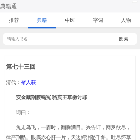
典籍通
推荐
典籍
中医
字词
人物
搜 索
第七十三回
清代：
褚人获
安金藏剖腹鸣冤 骆宾王草檄讨罪
词曰：
兔走鸟飞，一霎时，翻腾满目。兴告讦，网罗欲尽，
律严刑酷。眼底赤心肝一片，天边鳄泪愁千斛。吐尽怀草