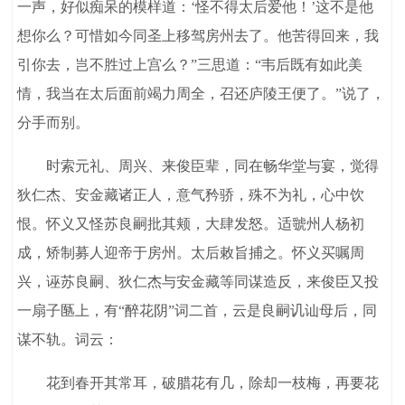
一声，好似痴呆的模样道：‘怪不得太后爱他！’这不是他
想你么？可惜如今同圣上移驾房州去了。他苦得回来，我
引你去，岂不胜过上宫么？”三思道：“韦后既有如此美
情，我当在太后面前竭力周全，召还庐陵王便了。”说了，
分手而别。
时索元礼、周兴、来俊臣辈，同在畅华堂与宴，觉得
狄仁杰、安金藏诸正人，意气矜骄，殊不为礼，心中饮
恨。怀义又怪苏良嗣批其颊，大肆发怒。适虢州人杨初
成，矫制募人迎帝于房州。太后敕旨捕之。怀义买嘱周
兴，诬苏良嗣、狄仁杰与安金藏等同谋造反，来俊臣又投
一扇子匦上，有“醉花阴”词二首，云是良嗣讥讪母后，同
谋不轨。词云：
花到春开其常耳，破腊花有几，除却一枝梅，再要花