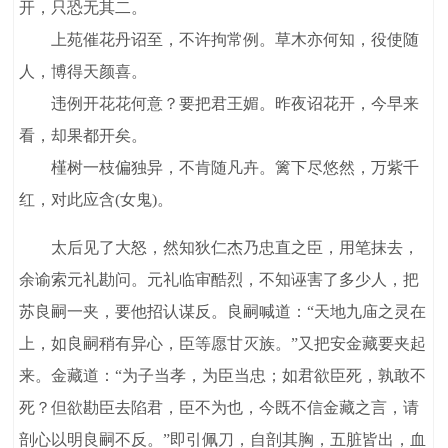
开，只恐无其二。
上苑催花丹诏至，不许拘常例。草木亦何知，役使随
人，博得天颜喜。
违例开花花何意？要把君王媚。昨夜诏花开，今早来
看，却果都开矣。
槿树一枝偏独异，不肯随凡卉。篱下尽悠然，万紫千
红，对此应含(女鬼)。
太后见了大怒，然知狄仁杰乃忠直之臣，用笔抹去，
余谕索元礼勘问。元礼临审酷烈，不知诬害了多少人，把
苏良嗣一夹，要他招认谋反。良嗣喊道：“天地九庙之灵在
上，如良嗣稍有异心，臣等愿甘灭族。”又把安金藏要夹起
来。金藏道：“为子当孝，为臣当忠；如君欲臣死，孰敢不
死？但欲勘臣去陷君，臣不为也，今既不信金藏之言，请
剖心以明良嗣不反。”即引佩刀，自剖其胸，五脏皆出，血