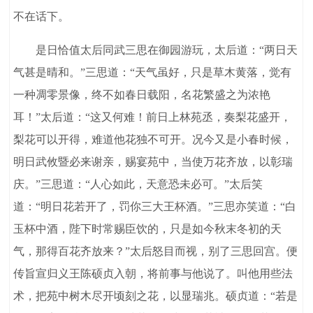
不在话下。
是日恰值太后同武三思在御园游玩，太后道：“两日天
气甚是晴和。”三思道：“天气虽好，只是草木黄落，觉有
一种凋零景像，终不如春日载阳，名花繁盛之为浓艳
耳！”太后道：“这又何难！前日上林苑丞，奏梨花盛开，
梨花可以开得，难道他花独不可开。况今又是小春时候，
明日武攸暨必来谢亲，赐宴苑中，当使万花齐放，以彰瑞
庆。”三思道：“人心如此，天意恐未必可。”太后笑
道：“明日花若开了，罚你三大王杯酒。”三思亦笑道：“白
玉杯中酒，陛下时常赐臣饮的，只是如今秋末冬初的天
气，那得百花齐放来？”太后怒目而视，别了三思回宫。便
传旨宣归义王陈硕贞入朝，将前事与他说了。叫他用些法
术，把苑中树木尽开顷刻之花，以显瑞兆。硕贞道：“若是