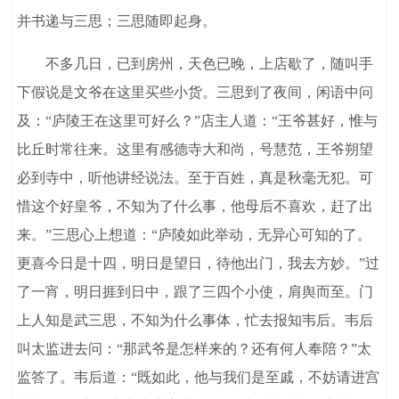
并书递与三思；三思随即起身。
不多几日，已到房州，天色已晚，上店歇了，随叫手
下假说是文爷在这里买些小货。三思到了夜间，闲语中问
及：“庐陵王在这里可好么？”店主人道：“王爷甚好，惟与
比丘时常往来。这里有感德寺大和尚，号慧范，王爷朔望
必到寺中，听他讲经说法。至于百姓，真是秋毫无犯。可
惜这个好皇爷，不知为了什么事，他母后不喜欢，赶了出
来。”三思心上想道：“庐陵如此举动，无异心可知的了。
更喜今日是十四，明日是望日，待他出门，我去方妙。”过
了一宵，明日捱到日中，跟了三四个小使，肩舆而至。门
上人知是武三思，不知为什么事体，忙去报知韦后。韦后
叫太监进去问：“那武爷是怎样来的？还有何人奉陪？”太
监答了。韦后道：“既如此，他与我们是至戚，不妨请进宫