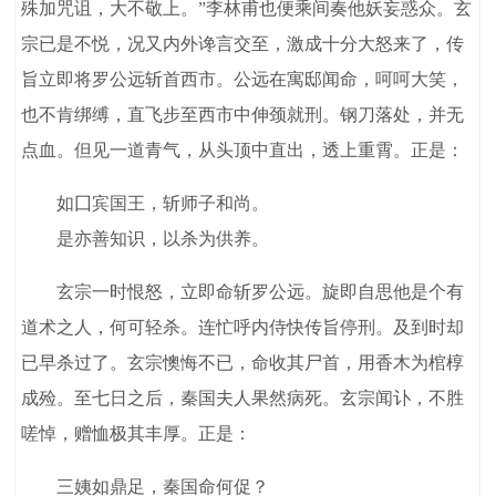
殊加咒诅，大不敬上。”李林甫也便乘间奏他妖妄惑众。玄
宗已是不悦，况又内外谗言交至，激成十分大怒来了，传
旨立即将罗公远斩首西市。公远在寓邸闻命，呵呵大笑，
也不肯绑缚，直飞步至西市中伸颈就刑。钢刀落处，并无
点血。但见一道青气，从头顶中直出，透上重霄。正是：
如囗宾国王，斩师子和尚。
是亦善知识，以杀为供养。
玄宗一时恨怒，立即命斩罗公远。旋即自思他是个有
道术之人，何可轻杀。连忙呼内侍快传旨停刑。及到时却
已早杀过了。玄宗懊悔不已，命收其尸首，用香木为棺椁
成殓。至七日之后，秦国夫人果然病死。玄宗闻讣，不胜
嗟悼，赠恤极其丰厚。正是：
三姨如鼎足，秦国命何促？