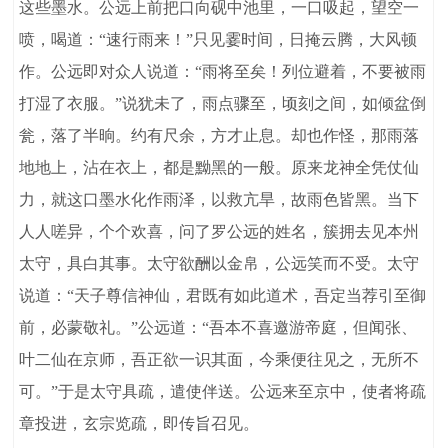
这些墨水。公远上前把口向砚中池里，一口吸起，望空一
喷，喝道：“速行雨来！”只见霎时间，日掩云腾，大风顿
作。公远即对众人说道：“雨将至矣！列位避着，不要被雨
打湿了衣服。”说犹未了，雨点骤至，顷刻之间，如倾盆倒
瓮，落了半晌。约有尺余，方才止息。却也作怪，那雨落
地地上，沾在衣上，都是黝黑的一般。原来龙神全凭仗仙
力，就这口墨水化作雨泽，以救亢旱，故雨色皆黑。当下
人人嗟异，个个欢喜，问了罗公远的姓名，簇拥去见本州
太守，具白其事。太守欲酬以金帛，公远笑而不受。太守
说道：“天子尊信神仙，君既有如此道术，吾定当荐引至御
前，必蒙敬礼。”公远道：“吾本不喜邀游帝庭，但闻张、
叶二仙在京师，吾正欲一识其面，今乘便往见之，无所不
可。”于是太守具疏，遣使伴送。公远来至京中，使者将疏
章投进，玄宗览疏，即传旨召见。