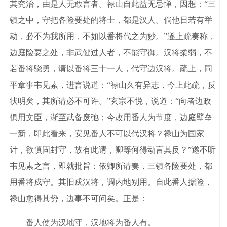
其究治，由是人无敢言者。禄山自此益无忌惮，因想：“三
镇之中，守把各险要处的将士，都是汉人。倘他日若有举
动，必不为我所用，不如以番将代之为妙。”遂上疏奏称，
边庭险要之处，非武健过人者，不能守御。汉将柔弱，不
若番将骁勇，请以番将三十一人，代守边汉将。疏上，同
平章事韦见素，进言说道：“禄山久有异志，今上此疏，反
状明矣，其所请必不可许。”玄宗不悦，说道：“向者边政
俱用文臣，渐至武备废弛；今改用番人为节度，边庭壁垒
一新，即此看来，安见番人不可以代汉将？禄山为国家
计，欲慎固封守，故有此请，卿等何得动言其反？”遂不听
韦见素之言，即就批旨：依卿所请奏，三镇各险要处，都
用番将戍守。其旧戍汉将，调内地别用。自此番人据险，
禄山愈得其势，边事不可问矣。正是：
番人使为汉地守，汉地将为番人有。