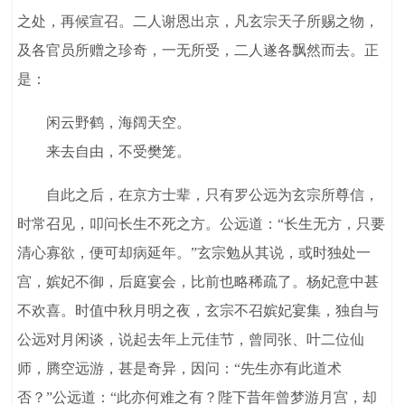
之处，再候宣召。二人谢恩出京，凡玄宗天子所赐之物，
及各官员所赠之珍奇，一无所受，二人遂各飘然而去。正
是：
闲云野鹤，海阔天空。
来去自由，不受樊笼。
自此之后，在京方士辈，只有罗公远为玄宗所尊信，
时常召见，叩问长生不死之方。公远道：“长生无方，只要
清心寡欲，便可却病延年。”玄宗勉从其说，或时独处一
宫，嫔妃不御，后庭宴会，比前也略稀疏了。杨妃意中甚
不欢喜。时值中秋月明之夜，玄宗不召嫔妃宴集，独自与
公远对月闲谈，说起去年上元佳节，曾同张、叶二位仙
师，腾空远游，甚是奇异，因问：“先生亦有此道术
否？”公远道：“此亦何难之有？陛下昔年曾梦游月宫，却