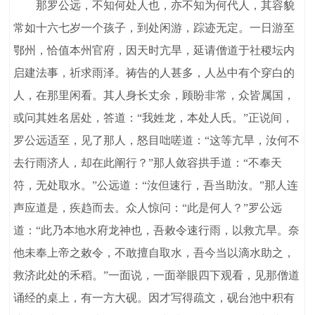
那罗公远，不知何处人也，亦不知为何代人，其容貌
常如十六七岁一个孩子，到处闲游，踪迹无定。一日游至
鄂州，恰值本州官府，因天时亢旱，延请僧道于社稷坛内
启建法事，祈求雨泽。祷告的人甚多，人丛中有个穿白的
人，在那里闲看。其人身长丈余，顾盼非常，众皆属国，
或问其姓名居处，答道：“我姓龙，本处人氏。”正说间，
罗公远适至，见了那人，怒目咄嗟道：“这等亢旱，汝何不
去行雨济人，却在此阐行？”那人敛容拱手道：“不奉天
符，无处取水。”公远道：“汝但速行，吾当助汝。”那人连
声应道是，疾趋而去。众人惊问：“此是何人？”罗公远
道：“此乃本地水府龙神也，吾敕令速行雨，以救亢旱。奈
他未奉上帝之敕令，不敢擅自取水，吾今当以滴水助之，
救济此处的禾稻。”一面说，一面举眼四下观看，见那僧道
诵经的桌上，有一方大砚。因才写得疏文，砚台池中积有