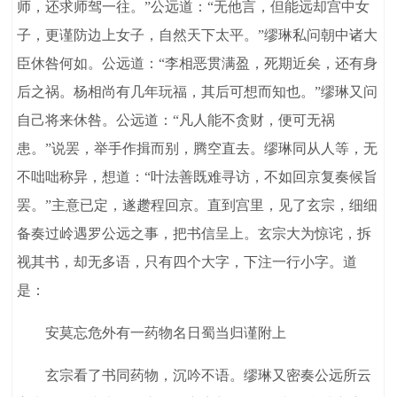
师，还求师驾一往。”公远道：“无他言，但能远却宫中女
子，更谨防边上女子，自然天下太平。”缪琳私问朝中诸大
臣休咎何如。公远道：“李相恶贯满盈，死期近矣，还有身
后之祸。杨相尚有几年玩福，其后可想而知也。”缪琳又问
自己将来休咎。公远道：“凡人能不贪财，便可无祸
患。”说罢，举手作揖而别，腾空直去。缪琳同从人等，无
不咄咄称异，想道：“叶法善既难寻访，不如回京复奏候旨
罢。”主意已定，遂趱程回京。直到宫里，见了玄宗，细细
备奏过岭遇罗公远之事，把书信呈上。玄宗大为惊诧，拆
视其书，却无多语，只有四个大字，下注一行小字。道
是：
安莫忘危外有一药物名日蜀当归谨附上
玄宗看了书同药物，沉吟不语。缪琳又密奏公远所云