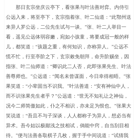
那日玄宗坐庆云亭下，看张果与叶法善对弈。内侍引
公远入来，将至亭下，玄宗指着张、叶二仙道：“此鄂州送
来异人罗公远，二位先生试与一谈。”张、叶二人举目一
看，遥见公远体弱容嫩，宛如小孩童，将要成冠一般的样
儿，都笑道：“孩题之重，有何知识，亦称异人。”公远不
慌不忙，行至亭阶之下，玄宗敕免朝拜，命升阶赐坐，因
指张、叶二仙师道：“卿识此二人否，此即张果先生、叶法
善尊师也。”公远道：“闻名未曾谋面，今日幸得相晤。”张
果笑道：“小辈固当不识我。”叶法善道：“安有神仙中人，
而不识张果先生者乎？”公远道：“世无不知礼让之神仙，
况今二师简傲如此，仆之不相识，亦未足为恨也。”张果大
笑说道：“吾且不与子深谈，人人都称子为异人，想必当有
异术。吾今姑以极鄙浅之技相试，倘能中窍，自当刮目相
待。”便与法善各取棋子几枚，握于手中间说道：“试猜我