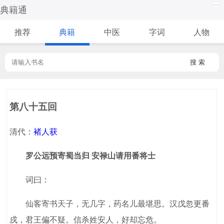
典籍通
推荐
典籍
中医
字词
人物
搜 索
第八十五回
清代：
褚人获
罗公远预寄蜀当归 安禄山请用番将士
词曰：
仙客寄书天子，无几字，药名儿最堪思。汉戊忽更番
戍，君王偏不疑。信杀姓安人，好却忘危。