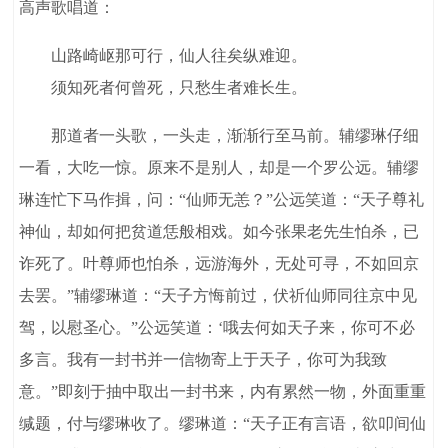
高声歌唱道：
山路崎岖那可行，仙人往矣纵难迎。
须知死者何曾死，只愁生者难长生。
那道者一头歌，一头走，渐渐行至马前。辅缪琳仔细
一看，大吃一惊。原来不是别人，却是一个罗公远。辅缪
琳连忙下马作揖，问：“仙师无恙？”公远笑道：“天子尊礼
神仙，却如何把贫道恁般相戏。如今张果老先生怕杀，已
诈死了。叶尊师也怕杀，远游海外，无处可寻，不如回京
去罢。”辅缪琳道：“天子方悔前过，伏祈仙师同往京中见
驾，以慰圣心。”公远笑道：‘哦去何如天子来，你可不必
多言。我有一封书并一信物寄上于天子，你可为我致
意。”即刻于抽中取出一封书来，内有累然一物，外面重重
缄题，付与缪琳收了。缪琳道：“天子正有言语，欲叩间仙