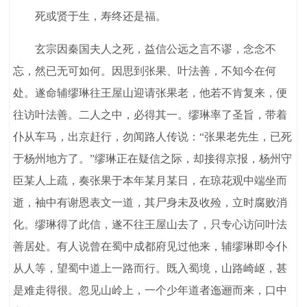
死或贤于生，寿终还是福。
玄宗因秦国夫人之死，益信公远之言不谬，念念不
忘，然已无可如何。因思到张果、叶法善，不知今在何
处。遂命辅缪琳往王屋山迎请张果老，他若不肯复来，便
往访叶法善。二人之中，必得其一。缪琳率了圣旨，带着
仆从车马，出京赶行，勿闻路人传说：“张果老先生，已死
于杨州地方了。”缪琳正在疑信之际，却接得京报，杨州守
臣某人上疏，奏张果于本年某月某日，在琼花观中端坐而
逝，袖中有谢恩表文一道，其尸身未及收殓，立时腐败消
化。缪琳得了此信，遂不往王屋山去了，只专心访问叶法
善居处。有人说曾在蜀中成都府见过他来，辅缪琳即令仆
从人等，望蜀中道上一路而行。既入蜀境，山路崎岖，甚
是难走得很。忽见山岭上，一个少年道者迤逦而来，口中