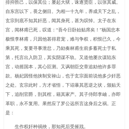
排抑胜己，以保其位；屡起大狱，诛逐贤臣，以张其威。
自东宫以下，畏之侧目。为相一十九年，养成天下之乱，
玄宗到底不知其奸恶，闻其身死，甚为叹悼。太子在东
宫，闻林甫已死，叹道：“吾今日卧始贴席矣！”杨国忠本
极恨李林甫，只因他甚得君宠，难与争权，积恨已久，今
乘其死，复要寻事泄忿，乃劾奏林甫生前多蓄死士于私
第，托言出入防卫，其实阴谋不轨。又道他屡次谋陷东
宫，动摇国本，其心叵测。又讽朝臣交章追劾他许多罪
款。杨妃因怪他挟制安禄山，也于玄宗面前说他多少奸恶
之处。玄宗此时，方才省悟，下诏暴其恶逆之状，颁贴天
下，追削官爵，剖其棺，籍其家产。其子侍郎李岫，亦即
革职，永不复用。果然应了罗公远所言这身后之祸。正
是：
生作权奸种祸殃，那知死后受摧戕。