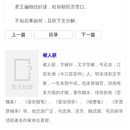
君王偏独信奸谋，枉却朝臣言苦口。
不知后事如何，且听下文分解。
上一篇
目录
下一篇
褚人获
褚人获，字稼轩，又字学稼，号石农，江
苏长洲（今江苏苏州）人。明末清初文学
家，一生未曾中试，也未曾做官。但他有
多方面的才能，著作颇丰。传世的有《坚
瓠集》、《读史随笔》、《退佳琐录》、《续蟹集》、《宋贤
群辅录》等。他交游广泛，与尤侗、洪升、顾贞观、毛宗岗等
清初著名作家来往甚密。