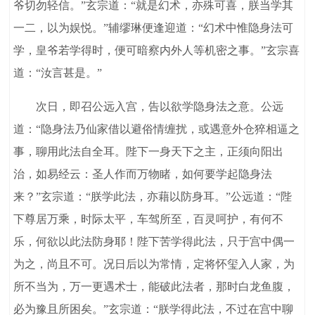
爷切勿轻信。”玄宗道：“就是幻术，亦殊可喜，朕当学其
一二，以为娱悦。”辅缪琳便逢迎道：“幻术中惟隐身法可
学，皇爷若学得时，便可暗察内外人等机密之事。”玄宗喜
道：“汝言甚是。”
次日，即召公远入宫，告以欲学隐身法之意。公远
道：“隐身法乃仙家借以避俗情缠扰，或遇意外仓猝相逼之
事，聊用此法自全耳。陛下一身天下之主，正须向阳出
治，如易经云：圣人作而万物睹，如何要学起隐身法
来？”玄宗道：“朕学此法，亦藉以防身耳。”公远道：“陛
下尊居万乘，时际太平，车驾所至，百灵呵护，有何不
乐，何欲以此法防身耶！陛下苦学得此法，只于宫中偶一
为之，尚且不可。况日后以为常情，定将怀玺入人家，为
所不当为，万一更遇术士，能破此法者，那时白龙鱼腹，
必为豫且所困矣。”玄宗道：“朕学得此法，不过在宫中聊