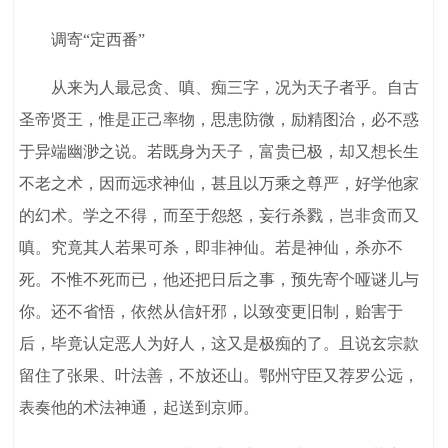
调寄“定西番”
从来为人最忌贪、嗔、痴三字，况为天子者乎。自古
圣帝贤王，惟是正己率物，思患防微，励精图治，必不惑
于异端幽渺之说。若既身为天子，富贵已极，却又想长生
不老之术，因而远求神仙，甚且以万乘之尊严，好学他家
的幻术。学之不得，而至于怨怒，妄行杀戮，岂非贪而又
嗔。究竟其人若果可杀，即非神仙。若是神仙，杀亦不
死。不惟不死而已，他还把日后之事，预先寄个哑谜儿与
你。还不省悟，依然从信奸邪，以致变更旧制，贻害于
后，毕竟认定恶人为好人，这又是极痴的了。且说玄宗款
留住了张果、叶法善，不放还山。鄂州守臣又荐罗公远，
表奏他的术法神通，起送到京师。