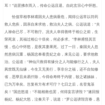
耳！”说罢拂衣而入，传命公远且退。自此玄宗心中怀怒。
恰值宰相李林甫因夫人患病垂危，闻得公远常以符药
救人危疾，因亲自来求他，救治夫人之病。公远说道：“夫
人禄命已尽，不可救疗。况夫人幸得善终于相公之前，生
荣死哀，其福过相公十倍矣，何必多求。”李林甫怪其言
慢，也心中怀怒，是夜其妻果死。过了一日，秦国夫人忽
然患病沉重，杨国忠奉着贵妃之命，来见公远，要求他救
治。公远道：“神仙只救得有缘分之人与能修行之人，夫人
夙世既无仙缘，今生又无美行，享非分之福，还不自知修
省，恶孽且未易仟除，今得命寿终于内寝，较之诸姊妹，
已为万幸矣。岂复有方有术可疗？七日之后，名登鬼箓
矣！”国忠怒道：“不能相救也罢，何得妄言谤毁？”遂回报
杨妃。杨妃大怒，泣奏天子，说道：“罗公远谤毁宫眷，悬