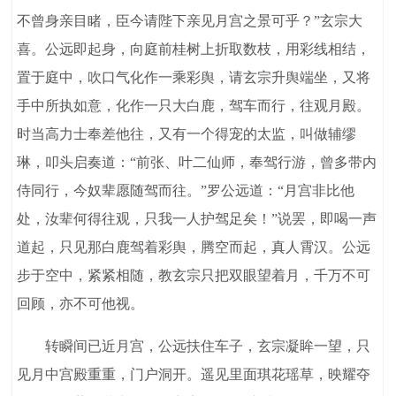
不曾身亲目睹，臣今请陛下亲见月宫之景可乎？”玄宗大
喜。公远即起身，向庭前桂树上折取数枝，用彩线相结，
置于庭中，吹口气化作一乘彩舆，请玄宗升舆端坐，又将
手中所执如意，化作一只大白鹿，驾车而行，往观月殿。
时当高力士奉差他往，又有一个得宠的太监，叫做辅缪
琳，叩头启奏道：“前张、叶二仙师，奉驾行游，曾多带内
侍同行，今奴辈愿随驾而往。”罗公远道：“月宫非比他
处，汝辈何得往观，只我一人护驾足矣！”说罢，即喝一声
道起，只见那白鹿驾着彩舆，腾空而起，真人霄汉。公远
步于空中，紧紧相随，教玄宗只把双眼望着月，千万不可
回顾，亦不可他视。
转瞬间已近月宫，公远扶住车子，玄宗凝眸一望，只
见月中宫殿重重，门户洞开。遥见里面琪花瑶草，映耀夺