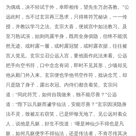
为偶戏，决不轻试于外，幸即相传，望先生万勿吝教。”公
远此时，当不过玄宗再三恳求，只得将符咒秘诀，一一传
授，并教以学习之法。玄宗大喜，便就宫中如法教习。及
至习熟试演，始则尚露半身，既而全身俱隐，但终不能泯
然无迹。或时露一履，或时露冠髻，或时露衣据，往往被
宫人觉见。玄宗立召公远入宫，要他面作此法来看。公远
把手向空书符，口中念念有词，即时不见其形，少顷却见
他从殿门外入来。玄宗便也学他书空作符，捻诀念咒，却
只是隐了身子，露出衣冠。内侍们都含着笑。玄宗问
道：“同此符咒，如何自我做来，独不能尽善？”公远
道：“陛下以凡躯而遽学仙法，安能尽善？”玄宗因演隐身
法不灵，致被左右窃笑，已是怀惭无地了。见公远对着众
人，说他是凡躯，好生不悦道：‘咂是神仙少不得也是凡
躯，如何凡躯便学不得仙法，还是传法者，不肯尽传其决