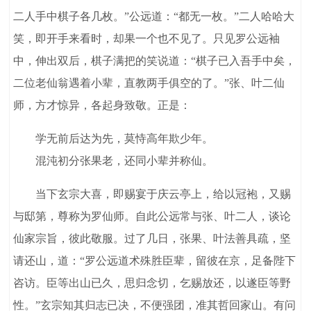
二人手中棋子各几枚。”公远道：“都无一枚。”二人哈哈大
笑，即开手来看时，却果一个也不见了。只见罗公远袖
中，伸出双后，棋子满把的笑说道：“棋子已入吾手中矣，
二位老仙翁遇着小辈，直教两手俱空的了。”张、叶二仙
师，方才惊异，各起身致敬。正是：
学无前后达为先，莫恃高年欺少年。
混沌初分张果老，还同小辈并称仙。
当下玄宗大喜，即赐宴于庆云亭上，给以冠袍，又赐
与邸第，尊称为罗仙师。自此公远常与张、叶二人，谈论
仙家宗旨，彼此敬服。过了几日，张果、叶法善具疏，坚
请还山，道：“罗公远道术殊胜臣辈，留彼在京，足备陛下
咨访。臣等出山已久，思归念切，乞赐放还，以遂臣等野
性。”玄宗知其归志已决，不便强团，准其哲回家山。有问