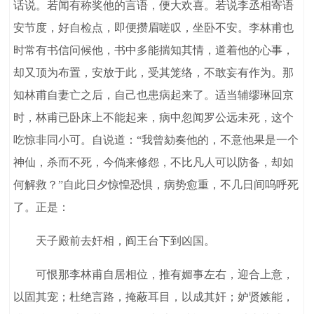
话说。若闻有称奖他的言语，便大欢喜。若说李丞相寄语
安节度，好自检点，即便攒眉嗟叹，坐卧不安。李林甫也
时常有书信问候他，书中多能揣知其情，道着他的心事，
却又顶为布置，安放于此，受其笼络，不敢妄有作为。那
知林甫自妻亡之后，自己也患病起来了。适当辅缪琳回京
时，林甫已卧床上不能起来，病中忽闻罗公远未死，这个
吃惊非同小可。自说道：“我曾劾奏他的，不意他果是一个
神仙，杀而不死，今倘来修怨，不比凡人可以防备，却如
何解救？”自此日夕惊惶恐惧，病势愈重，不几日间呜呼死
了。正是：
天子殿前去奸相，阎王台下到凶国。
可恨那李林甫自居相位，推有媚事左右，迎合上意，
以固其宠；杜绝言路，掩蔽耳目，以成其奸；妒贤嫉能，