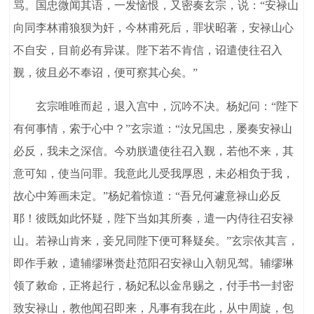
骂。国忠微闻其语，一发恼恨，又密奏玄宗，说：“安禄山
向同李林甫狼狈为奸，今林甫死后，罪状昭著，安禄山心
不自安，目前必有异谋。陛下若不肯信，诏遣使往召入
觐，彼且必不奉诏，便可察其心矣。”
玄宗唯唯而起，退入宫中，沉吟不决。杨妃问：“陛下
有何事情，索于心中？”玄宗道：“汝兄国忠，屡奏安禄山
必反，我未之深信。今劝朕遣使往召入觐，若他不来，其
意可知，使当问罪。我意此儿受我厚恩，未必相负于我，
故心中筹画未定。”杨妃着惊道：“吾兄何遽意禄山必反
耶！彼既如此怀疑，陛下当如其所奏，遣一内侍往召安禄
山。若禄山肯来，妾兄同陛下便可释疑矣。”玄宗依其言，
即作手敕，遣辅缪琳赍赴范阳召安禄山入朝见驾。辅缪琳
领了敕命，正将起行，杨妃私以金帛赐之，付手书一封密
致安禄山，教他闻召即来，凡事有我在此，从中周旋，包