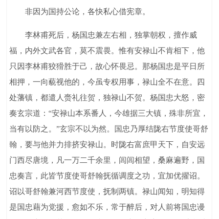
非因为国持公论，各快私心借宪章。
李林甫死后，杨国忠兼左右相，独掌朝权，擅作威
福，内外文武各官，莫不震畏。惟有安禄山不肯相下，他
只因李林甫狡猾胜于己，故心怀畏忌。那杨国忠是平日所
相押，一向藐视他的，今虽专权用事，禄山全不在意。四
处藩镇，都遣人赍礼往贺，独禄山不贺。杨国忠大怒，密
奏玄宗道：“安禄山本系番人，今雄据三大镇，殊非所宜，
当有以防之。”玄宗不以为然。国忠乃厚结陇右节度使哥舒
翰，要与他并力排挤安禄山。时陇右富庶甲天下，自安远
门西尽唐境，凡一万二千余里，闾闾相望，桑麻遍野，国
忠奏言，此皆节度使哥舒翰抚循调度之功，宜加优擢诏。
诏以哥舒翰兼河西节度使，抚制两镇。禄山闻知，明知得
是国忠藉为党援，愈如不乐，常于醉后，对人前将国忠谩