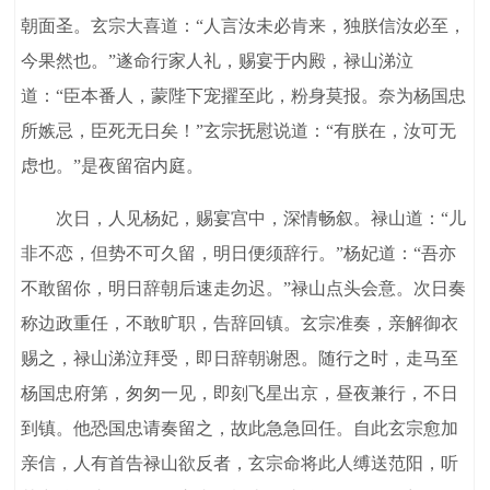
朝面圣。玄宗大喜道：“人言汝未必肯来，独朕信汝必至，
今果然也。”遂命行家人礼，赐宴于内殿，禄山涕泣
道：“臣本番人，蒙陛下宠擢至此，粉身莫报。奈为杨国忠
所嫉忌，臣死无日矣！”玄宗抚慰说道：“有朕在，汝可无
虑也。”是夜留宿内庭。
次日，人见杨妃，赐宴宫中，深情畅叙。禄山道：“儿
非不恋，但势不可久留，明日便须辞行。”杨妃道：“吾亦
不敢留你，明日辞朝后速走勿迟。”禄山点头会意。次日奏
称边政重任，不敢旷职，告辞回镇。玄宗准奏，亲解御衣
赐之，禄山涕泣拜受，即日辞朝谢恩。随行之时，走马至
杨国忠府第，匆匆一见，即刻飞星出京，昼夜兼行，不日
到镇。他恐国忠请奏留之，故此急急回任。自此玄宗愈加
亲信，人有首告禄山欲反者，玄宗命将此人缚送范阳，听