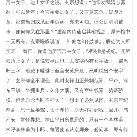
宫中女子、边上女子之说。玄宗想道：“他常劝我清心寡
欲，可以延年；今言须要远女子，又言莫忘危，疑即此
意。那蜀当归或系延年良药，亦未可知。但公远明明被
杀，如何却又在那里？”遂命内侍速启其棺视之，原来棺中
一无所有。玄宗嗟叹说道：“神仙之幻化如此，朕徒为人所
笑耳！”看官，你道他所言宫中女子，明明指是杨妃。其所
云边上女子，是说安禄山也，以安字内有女字故耳。蜀当
归三字，暗藏下哑谜；至言安莫忘危，已明说出个安字
了，玄宗却全不理会。此时安禄山正兼制范阳、平卢、河
东三镇，坐拥重兵，久作大藩。又有宫中线索，势甚骄
横。但常自念当时不拜太子，想太子必然见怪。玄宗年纪
渐高，恐一旦晏驾，太子即位，决无好处到我，因此心感
不安，常怀异想。禄山平日所畏忌的，只有一个李林甫，
常呼李林甫为十郎，每遇使者从京师来，必问李十郎有何