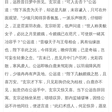
目，远胜昔日梦中所见。玄宗道：“可入去否？”公远
道：“陛下虽贵为天子，却还是凡躯，未容遽入，只可在外
面观望。”少顷只闻得异香氤氲，一派乐声嘹亮，仔细听
之，正是霓裳羽衣曲。玄宗听罢，低声问道：“世人称美貌
女子，必比之月里嫦娥，今嫦娥已在咫尺，可使朕一睹其
冶容乎？”公远道：“昔穆天子与王母相会，夙有仙缘故
也，陛下非此之比，今得至此，瞻仰宫殿，已是奇福，岂
可妄生轻亵之念。”言未已，忽见月中门户尽闭，光彩四
散，寒风袭人。公远即唤白鹿来驾彩舆，以羽扇障风而
行，少顷冉冉有声及地。公远道：“陛下几触嫦娥之怒，且
喜万安。”玄宗才下车，只见彩舆仍化为桂枝，白鹿亦不
见，如意仍在公远手中。玄宗又惊又喜。当下公远告辞回
寓。玄宗还独坐呆想，啧啧叹异。那内监辅缪琳，因怪公
远不许他同往，便进言道：“此幻术惑人，何足惊异，愿皇