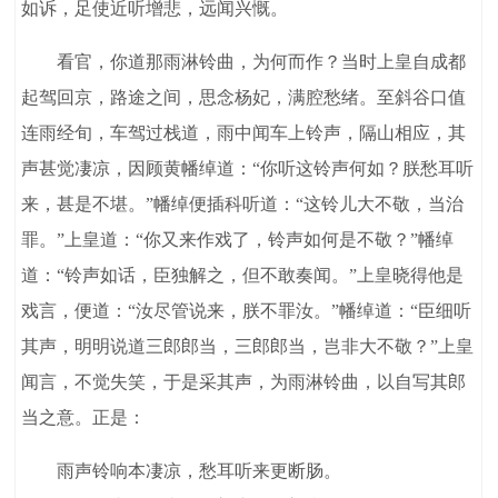
如诉，足使近听增悲，远闻兴慨。
看官，你道那雨淋铃曲，为何而作？当时上皇自成都
起驾回京，路途之间，思念杨妃，满腔愁绪。至斜谷口值
连雨经旬，车驾过栈道，雨中闻车上铃声，隔山相应，其
声甚觉凄凉，因顾黄幡绰道：“你听这铃声何如？朕愁耳听
来，甚是不堪。”幡绰便插科听道：“这铃儿大不敬，当治
罪。”上皇道：“你又来作戏了，铃声如何是不敬？”幡绰
道：“铃声如话，臣独解之，但不敢奏闻。”上皇晓得他是
戏言，便道：“汝尽管说来，朕不罪汝。”幡绰道：“臣细听
其声，明明说道三郎郎当，三郎郎当，岂非大不敬？”上皇
闻言，不觉失笑，于是采其声，为雨淋铃曲，以自写其郎
当之意。正是：
雨声铃响本凄凉，愁耳听来更断肠。