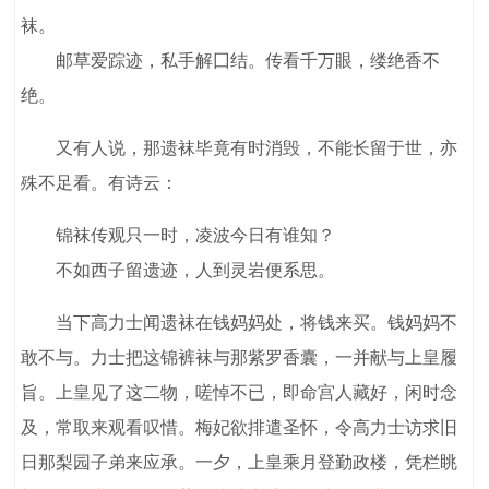
袜。
邮草爱踪迹，私手解囗结。传看千万眼，缕绝香不
绝。
又有人说，那遗袜毕竟有时消毁，不能长留于世，亦
殊不足看。有诗云：
锦袜传观只一时，凌波今日有谁知？
不如西子留遗迹，人到灵岩便系思。
当下高力士闻遗袜在钱妈妈处，将钱来买。钱妈妈不
敢不与。力士把这锦裤袜与那紫罗香囊，一并献与上皇履
旨。上皇见了这二物，嗟悼不已，即命宫人藏好，闲时念
及，常取来观看叹惜。梅妃欲排遣圣怀，令高力士访求旧
日那梨园子弟来应承。一夕，上皇乘月登勤政楼，凭栏眺