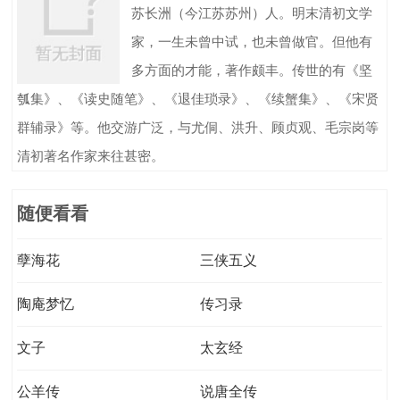
苏长洲（今江苏苏州）人。明末清初文学
家，一生未曾中试，也未曾做官。但他有
多方面的才能，著作颇丰。传世的有《坚
瓠集》、《读史随笔》、《退佳琐录》、《续蟹集》、《宋贤
群辅录》等。他交游广泛，与尤侗、洪升、顾贞观、毛宗岗等
清初著名作家来往甚密。
随便看看
孽海花
三侠五义
陶庵梦忆
传习录
文子
太玄经
公羊传
说唐全传