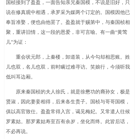
国桢接到了盈盈，一面告知亲兄秦国模，不说是旧好，只
说在修真观中相遇，承罗采为媒两个订定的。国模因他已
奉旨准娶，便也由他罢了。盈盈就于赐第中，与秦国桢相
聚，重讲旧情，这一段的恩爱，非可言喻。有一曲“黄莺
儿”为证：
重会状元郎，上秦楼，卸道装，从今勾却相思账。姓
儿也双，名儿也双，前时瞒过难寻访。笑娘行，今须听我
低叫耳边厢。
原来秦国桢的夫人徐氏，就是徐懋功的裔孙女，极是
贤淑，因此妻妾相得，后来各生贵子。国桢与哥哥国模，
俱以高官致仕。盈盈常得入宫，谒见梅妃。又常遣人往候
罗素姑。那罗素姑寿至百有余岁，坐化而终。此皆后话，
不必再说。