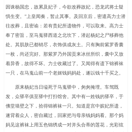
因诛杨国忠，故累及妃子，今欲改葬故妃，恐龙武将士疑
惧生变。”上皇闻奏，暂止其事。及回京后，密遣高力士潜
往改葬，且密谕：若有贵妃所遗物件，可以取来。高力士
奉了密旨，至马嵬驿西道之北坎下，潜起杨妃之尸移葬他
处。其肌肤已都销尽，衣饰俱成灰土。只有胸前紫罗香囊
一枚，尚还完好。那紫罗乃外国贡来冰丝所织，囊中又放
着异香，故得不坏。力士收藏过了。又闻得有遗下锦裤袜
一只，在马嵬山前一个老妪钱妈妈处，遂以钱十千买之。
原来杨妃当日缢死于马嵬驿中，匆匆掩埋。车驾既
发，众驿卒俱至驿中打扫馆舍。其中有一姓钱的驿卒，于
佛堂墙壁之下，拾得锦裤袜一只。知道是宫中嫔妃所遗，
遂背着众人，密自藏过，回家把与母亲钱妈妈看。那个妈
妈见这裤袜上用五色锦绣成一对并头合蒂的莲花，光彩炫