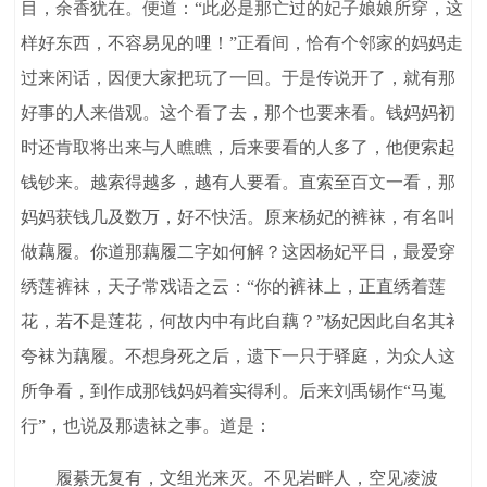
目，余香犹在。便道：“此必是那亡过的妃子娘娘所穿，这
样好东西，不容易见的哩！”正看间，恰有个邻家的妈妈走
过来闲话，因便大家把玩了一回。于是传说开了，就有那
好事的人来借观。这个看了去，那个也要来看。钱妈妈初
时还肯取将出来与人瞧瞧，后来要看的人多了，他便索起
钱钞来。越索得越多，越有人要看。直索至百文一看，那
妈妈获钱几及数万，好不快活。原来杨妃的裤袜，有名叫
做藕履。你道那藕履二字如何解？这因杨妃平日，最爱穿
绣莲裤袜，天子常戏语之云：“你的裤袜上，正直绣着莲
花，若不是莲花，何故内中有此自藕？”杨妃因此自名其衤
夸袜为藕履。不想身死之后，遗下一只于驿庭，为众人这
所争看，到作成那钱妈妈着实得利。后来刘禹锡作“马嵬
行”，也说及那遗袜之事。道是：
履綦无复有，文组光来灭。不见岩畔人，空见凌波