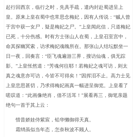
起行回西京，临行之时，先具手疏，遣内封赴蜀进呈上
皇。原来上皇在蜀中也常思念梅妃，因有人传说：“贼人曾
于宫中获一女尸，疑是梅妃之尸。”上皇闻此信，只道梅妃
已死，十分伤感。时有方士张山人在蜀，上皇召至宫中，
命其探幽冥索，访求梅妃魂魄所在。那张山人结坛默坐一
日一夜，回奏言：“臣飞魂遍游三界，搜访仙魂，俱无踪
影。”上皇怅然道：“芳魂何往耶！若梅妃之魂可访，则太
真之魂意亦可访，今皆不可得矣！”因挥泪不止。高力士见
上皇悲思甚切，乃求得梅妃画真一幅进呈御览。上皇看了
嗟叹道：“此画像绝肖，借不活耳！”展看再三，御笔亲题
绝句一首于其上云：
惜昔娇娃侍紫宸，铅华懒御得天真。
霜绡虽似当年态，怎奈秋波不顾人。