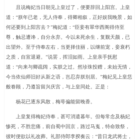
且说梅妃当日朝见上皇过了，便要辞回上阳宫。上皇
道：“朕年已老，无人侍奉，得卿相叙，正好娱我晚景，如
何还要到上阳宫去？”梅妃道：“臣妾有翠华西阁得侍至
尊，触忌遭谗，自分永弃。今以未死余生，复觐天颜，已
出望外。至于侍奉左右，当更择佳丽，以继前宠，妾衰朽
之质，自宣退避。”说罢，挥泪如雨。上皇亲手抚慰
道：“向来与卿疏阔，实朕之过。然珍珠投赠，未始无情，
今当依仙师旧好从新之语，岂忍弃朕别居。”梅妃见上皇恁
般眷顾，乃遵旨留兴庆宫，与上皇同处。正是：
杨花已逐东风散，梅萼偏能留晚香。
上皇复得梅妃侍奉，甚可消遣暮年。但每常念及杨妃
惨死，不胜悲痛，前自蜀中回京，路过马嵬，特命致祭，
彼时便欲以礼改葬。礼部侍郎李揆奏云：“昔日龙武将士，