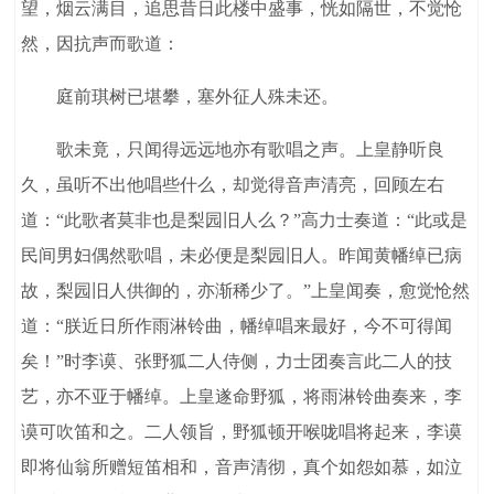
望，烟云满目，追思昔日此楼中盛事，恍如隔世，不觉怆
然，因抗声而歌道：
庭前琪树已堪攀，塞外征人殊未还。
歌未竟，只闻得远远地亦有歌唱之声。上皇静听良
久，虽听不出他唱些什么，却觉得音声清亮，回顾左右
道：“此歌者莫非也是梨园旧人么？”高力士奏道：“此或是
民间男妇偶然歌唱，未必便是梨园旧人。昨闻黄幡绰已病
故，梨园旧人供御的，亦渐稀少了。”上皇闻奏，愈觉怆然
道：“朕近日所作雨淋铃曲，幡绰唱来最好，今不可得闻
矣！”时李谟、张野狐二人侍侧，力士团奏言此二人的技
艺，亦不亚于幡绰。上皇遂命野狐，将雨淋铃曲奏来，李
谟可吹笛和之。二人领旨，野狐顿开喉咙唱将起来，李谟
即将仙翁所赠短笛相和，音声清彻，真个如怨如慕，如泣