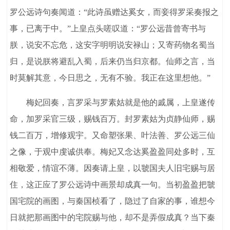
罗公远诗句奏闻道：“此诗虽赠达奚女，而妾得罗采奏报之
事，已离于中。”上皇点头嗟叹道：“罗公远昔曾寄书与
朕，说安不忘危，这安字明明说安禄山；又寄药物名蜀当
归，是说朕将避乱入蜀，后来仍当归京都。仙师之言，当
时莫解其意，今日思之，无有不验。我正在这里想他。”
梅妃回奏，言罗采与罗素姑就是他的戚属，上皇遂传
命，加罗采官三级，赐钱百万。封罗素姑为贞静仙师，赐
钱二百万，增修观宇。又命塑张果、叶法善、罗公远三仙
之像，于观中虔诚供奉。梅妃又念达奚盈盈同处多时，互
相敬爱，情谊不薄。因奏请上皇，以虢国夫人旧宅赐与居
住，这正应了罗公远诗中画景却成真一句。当初盈盈把虢
国宅院的画图，与秦国桢看了，隐过了自家的事，谁想今
日就把那画图中的宅院赐与他，却不是弄假成真？当下秦