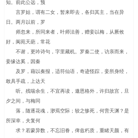
知。前此公远，预
言罗姑，谓有二女，暂来即去，各归其主，当在异
日。两月以前，罗
师忽来，所同来者，叶师法善，赠妾以梅，从厥攸
好，阆苑天葩，常花
不谢，更吟诗句，字里藏机。罗秦二使，访亲而来，
妾缘达奚，因秦
及罗，藉以奏报，适符仙语，奇迹怪踪，妾所身经，
敢具手疏，上达天
听。残喘余生，不宜再读，邀恩格外，许归故宫，旦
夕之间，与梅同
落，随逐花魂，渺焉空际；较之惨死，何啻天渊？是
所深幸，夫复何
求？若蒙异数，不忘旧眷，俾兹朽质，重睹天颜，有