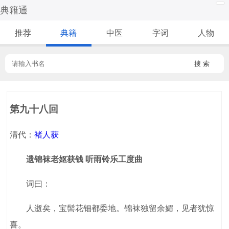
典籍通
推荐
典籍
中医
字词
人物
搜 索
第九十八回
清代：
褚人获
遗锦袜老妪获钱 听雨铃乐工度曲
词曰：
人逝矣，宝髻花钿都委地。锦袜独留余媚，见者犹惊
喜。