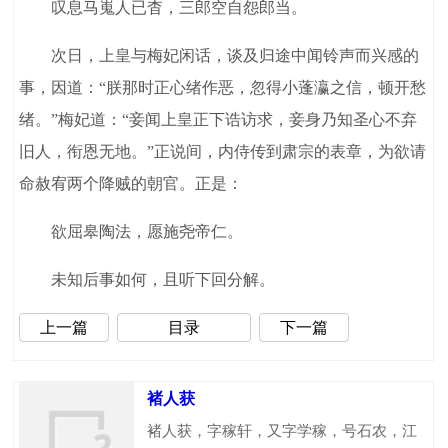
叹息马嵬人已杳，三郎空自怨郎当。
次日，上皇与梅妃闲话，谈及归途中闻铃声而兴感的
事，因道：“朕那时正心绪作恶，忽得小蓬瀛之信，顿开愁
绪。”梅妃道：“妾闻上皇正下诰访求，妾身乃知圣心不弃
旧人，衔恩无地。”正说间，内侍传到肃宗的表章，为欲请
命赦宥两个降贼的朝官。正是：
欲屈皋陶法，愿施尧帝仁。
未知后事如何，且听下回分解。
上一篇
目录
下一篇
褚人获
褚人获，字稼轩，又字学稼，号石农，江