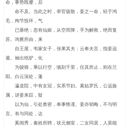
命，事势既蹙，后
命不及。当此之时，举官骇散，妾之一命，轻于鸿
毛，殉节投环，气
已垂绝；忽有仙姬，从空而降，手为解救，绝而复
苏。询厥所由，来
自王屋，韦家女子，张果其夫；云奉夫言，指妾远
遁。袖出纸驴，化
为骏骑，乘以行空，顷刻千里，任其所止，则在兰
阳。白云深处，蓬
瀛道院，中有女冠，实系节妇。素姑罗氏，公远族
属，讶妾来踪，疑
以为仙，引处奥密，奉事惟谨。妾亦韬晦，不与明
言。有与同处，达
奚闺秀，秦姓所聘，状元侧室，二女同居，人莫能