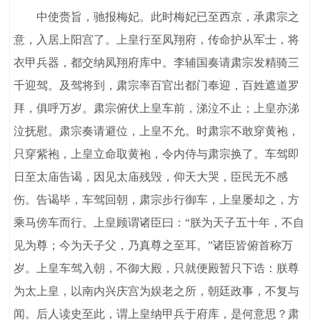
中使赍旨，驰报梅妃。此时梅妃已至西京，承肃宗之
意，入居上阳宫了。上皇行至凤翔府，传命护从军士，将
衣甲兵器，都交纳凤翔府库中。李辅国奏请肃宗发精骑三
千迎驾。及驾将到，肃宗率百官出都门奉迎，百姓遮道罗
拜，俱呼万岁。肃宗俯伏上皇车前，涕泣不止；上皇亦涕
泣抚慰。肃宗奏请避位，上皇不允。时肃宗不敢穿黄袍，
只穿紫袍，上皇立命取黄袍，令内侍与肃宗换了。车驾即
日至太庙告谒，因见太庙残毁，仰天大哭，臣民无不感
伤。告谒毕，车驾回朝，肃宗步行御车，上皇屡却之，方
乘马傍车而行。上皇顾谓诸臣曰：“朕为天子五十年，不自
见为尊；今为天子父，乃真尊之至耳。”诸臣皆俯首称万
岁。上皇车驾入朝，不御大殿，只就便殿暂只下诰：朕尊
为太上皇，以南内兴庆宫为娱老之所，朝廷政事，不复与
闻。后人读史至此，谓上皇纳甲兵于府库，是何意思？肃