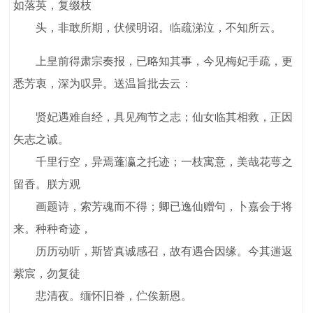
如落英，复缀枝
头，非敢所期，伏候明诏。临疏涕泣，不知所云。
上皇前得肃宗奏报，已略知其事，今见梅妃手疏，更
悉芳衷，深为叹异。送温旨批去云：
贤妃遇难自经，具见殉节之志；仙女临其相救，正因
矢志之诚。
千里行空，异焉蓬瀛之托迹；一枝寓意，美哉花萼之
留香。朕方观
画题诗，索芳魂而不得；卿已逸仙赠句，卜嘉会于将
来。种种奇迹，
历历动听，斯皆真诚感召，故有遇合因缘。今其遄返
紫宸，勿复徒
悲清夜。缅怀旧眷，伫俟新恩。