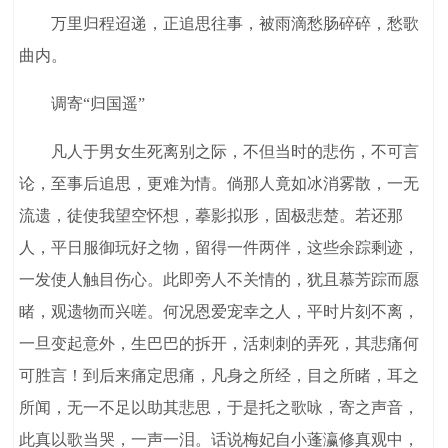
万里归程迢递，正追思往事，被雨滴愁肠碎碎，愁歌
曲内。
调寄“归国遥”
凡人于男女生死离别之际，不但当时的悲伤，不可言
论，至事后追思，更难为情。倘那人竟如冰消雾散，一无
流遗，徒使我望空怀想，摹影拟形，固极悲楚。若还那
人，平日服御玩好之物，留得一件两伴，这些余踪剩迹，
一发使人触目伤心。此即旁人不关情的，犹且慕芳踪而愿
睹，观遗物而兴嗟。何况恩爱宠幸之人，平时片刻不离，
一旦变起意外，生巴巴的拆开，活刺刺的弄死，其悲痛何
可胜言！到后来痛定思痛，凡身之所经，目之所睹，耳之
所闻，无一不足以助其悲思，于是托之歌咏，寄之声音，
此真以歌当哭，一声一泪。话说梅妃自小蓬瀛修真观中，