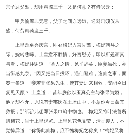
宗子迎父驾，却用精骑三千，又是何意？有诗叹云：
甲兵输库非无意，父子之间亦远嫌。迎驾只须仪从
盛，何劳精骑发三千。
上皇既至兴庆宫，即召梅妃入宫见驾，梅妃朝拜之
际，婉转悲啼。上皇意不胜情，好言慰劳，即以所题画真
与看，梅妃拜谢道：“圣人之情，见乎辞矣，臣妾虽死，亦
当衔感九泉。”因又把当日投环，遇仙避难，逢仙之事，面
奏一番道：“妾若非张果先生，使其妻远来相救，安能今日
复见天颜？”上皇道：“昔年朕欲以玉真公主与张果为婚，
他坚却不允，原说有妻韦氏在王屋山中，不意你今日蒙其
救援；那纸驴儿想即张果巾箱中物也。”梅妃又将叶法善所
赠梅花，呈于上皇观览。上皇见花色晶莹，清香袭人，不
觉惊异道：“你得此仙梅，庶不愧梅妃之称矣！”梅妃又将