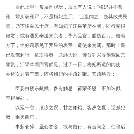
自此上皇时常展围观玩，后又有人说：“梅妃并不曾
死，前所获死尸，不是梅妃之尸。”上皇闻之，疑其散失民
间，乃下诏军民士庶，有知妃子江采苹所在者，即行奏报
候赏；或有遇见奉送来京者，予六品官，赐钱百万。诰谕
方下，恰好肃宗见了罗采的表章，遣使来奏闻。那时上皇
已发驾起行，途次得奏，龙颜大悦，传旨罗采等俟驾回京
颁赏，江采苹着回官候见。过了一日，梅妃所遣的内使，
亦途次迎着车驾，随将梅妃的手疏进献。其疏略云：
臣妾白楼东献赋，多有触忌，荷蒙圣恩，不加诛戮，
幸得屏处，
以延一息；凄凉之况，甘之如饴。客岁之夏，逆贼犯
阙，乘舆西狩，
事起仓猝，圣心眷妾，欲与偕行，有言间之，使俟后