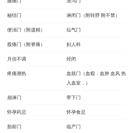
腰痛门
泄泻门
秘结门
淋闭门（附转脬 附不禁）
便浊门（附遗精）
疝气门
股痛门（附脊痛）
妇人科
月信不调
经闭
疼痛潮热
血鼓门（血瘕．血肿 血风 热
入血室．）
崩淋门
带下门
怀孕药忌
怀孕食忌
胎前门
临产门