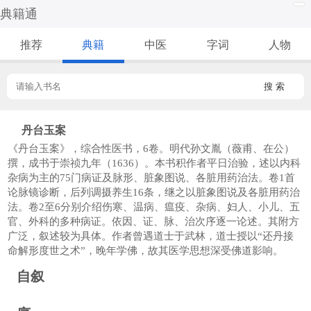
典籍通
推荐
典籍
中医
字词
人物
搜 索
丹台玉案
《丹台玉案》，综合性医书，6卷。明代孙文胤（薇甫、在公）
撰，成书于崇祯九年（1636）。本书积作者平日治验，述以内科
杂病为主的75门病证及脉形、脏象图说、各脏用药治法。卷1首
论脉镜诊断，后列调摄养生16条，继之以脏象图说及各脏用药治
法。卷2至6分别介绍伤寒、温病、瘟疫、杂病、妇人、小儿、五
官、外科的多种病证。依因、证、脉、治次序逐一论述。其附方
广泛，叙述较为具体。作者曾遇道士于武林，道士授以“还丹接
命解形度世之术”，晚年学佛，故其医学思想深受佛道影响。
自叙