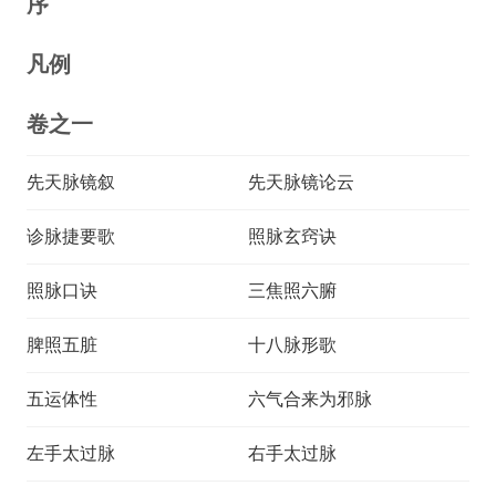
序
凡例
卷之一
先天脉镜叙
先天脉镜论云
诊脉捷要歌
照脉玄窍诀
照脉口诀
三焦照六腑
脾照五脏
十八脉形歌
五运体性
六气合来为邪脉
左手太过脉
右手太过脉