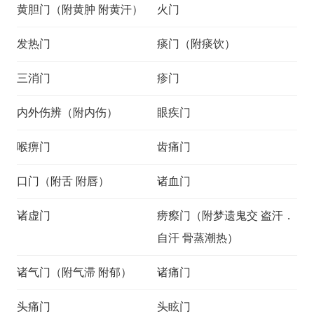
黄胆门（附黄肿 附黄汗）
火门
发热门
痰门（附痰饮）
三消门
疹门
内外伤辨（附内伤）
眼疾门
喉痹门
齿痛门
口门（附舌 附唇）
诸血门
诸虚门
痨瘵门（附梦遗鬼交 盗汗．
自汗 骨蒸潮热）
诸气门（附气滞 附郁）
诸痛门
头痛门
头眩门