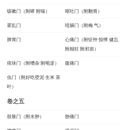
咳嗽门（附哮 附喘）
呕吐门（附翻胃）
霍乱门
噎膈门（附梅 气）
脾胃门
心痛门（附怔忡 惊悸 健忘
附颠狂 附邪祟）
痞块门（附嘈杂 附呃逆）
腹痛门
虫门（附好吃壁泥 生米 茶
叶）
卷之五
鼓胀门（附水肿）
胁痛门