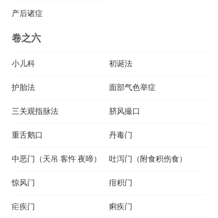
产后诸症
卷之六
小儿科
初诞法
护胎法
面部气色举症
三关观指脉法
脐风撮口
重舌鹅口
丹毒门
中恶门（天吊 客忤 夜啼）
吐泻门（附食积伤食）
惊风门
疳积门
疟疾门
痢疾门