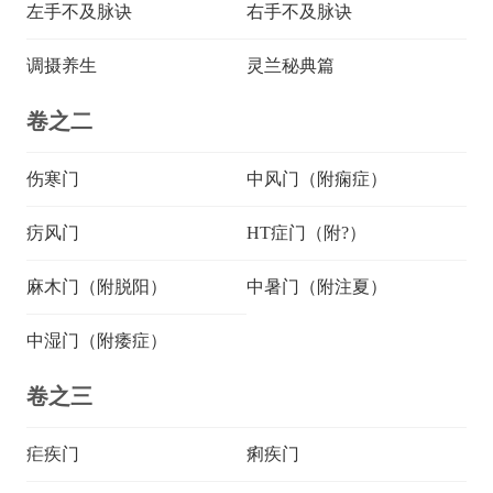
左手不及脉诀
右手不及脉诀
调摄养生
灵兰秘典篇
卷之二
伤寒门
中风门（附痫症）
疠风门
HT症门（附?）
麻木门（附脱阳）
中暑门（附注夏）
中湿门（附痿症）
卷之三
疟疾门
痢疾门