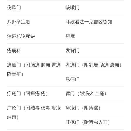
伤风门
咳嗽门
八卦举症歌
耳纹看法一见吉凶皆知
治痘总论秘诀
痧麻
疮疡科
发背门
痈疽门（附脑痈 肺痈 臀痈
乳痈门（附乳岩 肠痈 囊痈）
附骨疽）
悬痈门
疔疮门（附癣疮 疮）
瘰门（附汤火 金疮）
广疮门（附结毒 便毒 疳疮
痔疮门（附痔漏）
蛀疳）
耳疮门（附诸虫入耳）