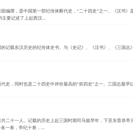
编撰，是中国第一部纪传体断代史，“二十四史”之一。《汉书》
主要记述了上起西汉...
记载东汉历史的纪传体史书。与《史记》、《汉书》、《三国志》
史，同时也是二十四史中评价最高的“前四史”之一。三国志最早
二十一人。记载的历史上起三国时期司马懿早年，下至东晋恭帝元熙
一卷，帝纪十卷，...