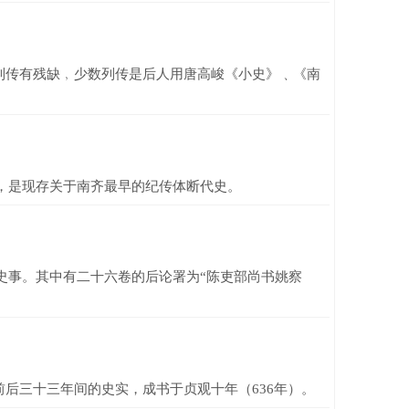
传有残缺﹐少数列传是后人用唐高峻《小史》﹑《南
，是现存关于南齐最早的纪传体断代史。
史事。其中有二十六卷的后论署为“陈吏部尚书姚察
三十三年间的史实，成书于贞观十年（636年）。