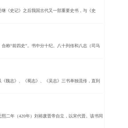
是继《史记》之后我国古代又一部重要史书，与《史
合称“前四史”。书中分十纪、八十列传和八志（司马
以《魏志》、《蜀志》、《吴志》三书单独流传，直到
二年（420年）刘裕废晋帝自立，以宋代晋。该书同