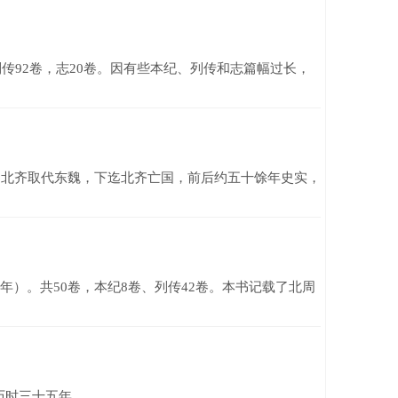
传92卷，志20卷。因有些本纪、列传和志篇幅过长，
、北齐取代东魏，下迄北齐亡国，前后约五十馀年史实，
）。共50卷，本纪8卷、列传42卷。本书记载了北周
历时三十五年。