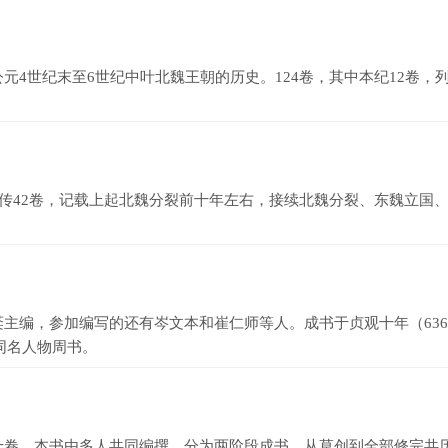
世纪末至6世纪中叶北魏王朝的历史。124卷，其中本纪12卷，列
传42卷，记载上起北魏分裂前十年左右，接续北魏分裂、东魏立国
，参加编写的还有岑文本和崔仁师等人。成书于贞观十年（636年
同名人物周书。
卷。本书由多人共同编撰，分为两阶段成书，从草创到全部修完共