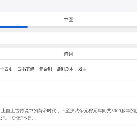
中医
诗词
十四史
四书五经
元杂剧
话剧剧本
戏曲
自上古传说中的黄帝时代，下至汉武帝元狩元年间共3000多年的
。“史记”本是...