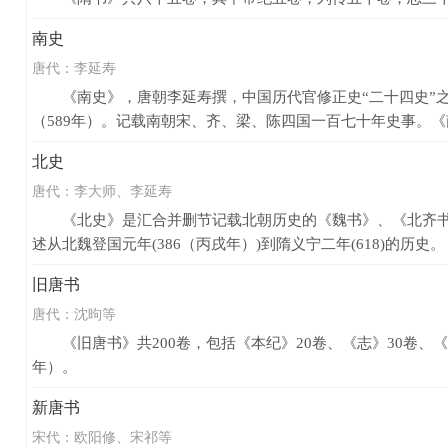
南史
唐代：
李延寿
《南史》，唐朝李延寿撰，中国历代官修正史“二十四史”之
（589年）。记载南朝宋、齐、梁、陈四国一百七十年史事。《南
北史
唐代：
李大师、李延寿
《北史》是汇合并删节记载北朝历史的《魏书》、《北齐书》
述从北魏登国元年(386（丙戌年）)到隋义宁二年(618)的历史。
旧唐书
唐代：
沈昫等
《旧唐书》共200卷，包括《本纪》20卷、《志》30卷、《
年）。
新唐书
宋代：
欧阳修、宋祁等