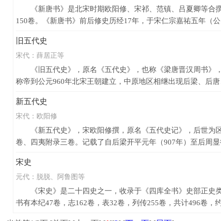
《新唐书》是北宋时期欧阳修、宋祁、范镇、吕夏卿等合撰的一
150卷。《新唐书》前后修史历经17年，于宋仁宗嘉祐五年（公元1
旧五代史
宋代：
薛居正等
《旧五代史》，原名《五代史》，也称《梁唐晋汉周书》，是
称帝到公元960年北宋王朝建立，中原地区相继出现后梁、后唐、
新五代史
宋代：
欧阳修
《新五代史》，宋欧阳修撰，原名《五代史记》，后世为区别
卷、四夷附录三卷。记载了自后梁开平元年（907年）至后周显德七
宋史
元代：
脱脱、阿鲁图等
《宋史》是二十四史之一，收录于《四库全书》史部正史类。
书有本纪47卷，志162卷，表32卷，列传255卷，共计496卷，约