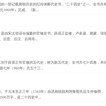
部记载唐朝历史的纪传体断代史书，“二十四史”之一。全书共有22
060年）完成。《新...
由宋太祖诏令编纂的官修史书。薛居正监修，卢多逊、扈蒙、张澹、
后晋、后汉、后周等...
于薛居正等官修的五代史，称为新五代史。全书共七十四卷，本纪
年（960年）共五十三...
于元末至正三年（1343年）由丞相脱脱和阿鲁图先后主持修撰，
500万字，是二十四史中...