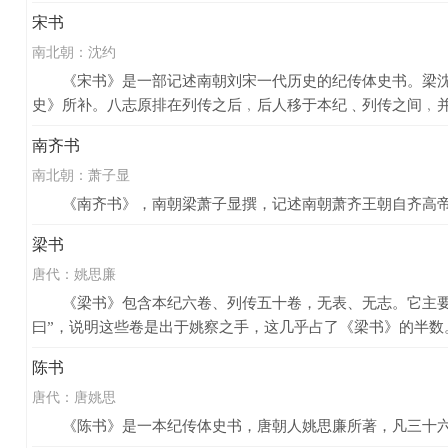
宋书
南北朝：
沈约
《宋书》是一部记述南朝刘宋一代历史的纪传体史书。梁沈约
史》所补。八志原排在列传之后﹐后人移于本纪﹑列传之间﹐并把
南齐书
南北朝：
萧子显
《南齐书》，南朝梁萧子显撰，记述南朝萧齐王朝自齐高帝建元
梁书
唐代：
姚思廉
《梁书》包含本纪六卷、列传五十卷，无表、无志。它主要记述
曰”，说明这些卷是出于姚察之手，这几乎占了《梁书》的半数。
陈书
唐代：
唐姚思
《陈书》是一本纪传体史书，唐朝人姚思廉所著，凡三十六卷