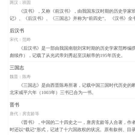
两汉：
班固
《汉书》，又称《前汉书》，由我国东汉时期的历史学家班固
记》、《后汉书》、《三国志》并称为“前四史”。 《汉书》全书
后汉书
宋代：
范晔
《后汉书》是一部由我国南朝刘宋时期的历史学家范晔编撰的
彪续作），记载了从光武帝刘秀起至汉献帝的195年历史。
三国志
魏晋：
陈寿
《三国志》是由西晋陈寿所著，记载中国三国时代历史的断代
北宋咸平六年（1003年）三书已合为一书。
晋书
唐代：
房玄龄等
《晋书》，中国的二十四史之一，唐房玄龄等人合著，作者共
时还以“载记”形式，记述了十六国政权的状况。原有叙例、目录各