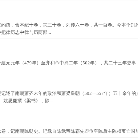
撰﹐含本纪十卷﹑志三十卷﹑列传六十卷﹐共一百卷。今本个别列
律历志中律与历两部...
元年（479年）至齐和帝中兴二年（502年），共二十三年史事
了南朝萧齐末年的政治和萧梁皇朝（502—557年）五十余年的
姚思廉撰《梁书》，除...
，记南朝陈朝史。记载自陈武帝陈霸先即位至陈后主陈叔宝亡国前后