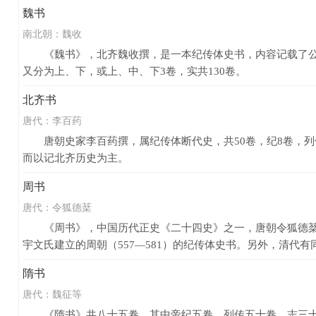
魏书
南北朝：
魏收
《魏书》，北齐魏收撰，是一本纪传体史书，内容记载了公元4
又分为上、下，或上、中、下3卷，实共130卷。
北齐书
唐代：
李百药
唐朝史家李百药撰，属纪传体断代史，共50卷，纪8卷，列
而以记北齐历史为主。
周书
唐代：
令狐德棻
《周书》，中国历代正史《二十四史》之一，唐朝令狐德棻主编
宇文氏建立的周朝（557—581）的纪传体史书。另外，清代有
隋书
唐代：
魏征等
《隋书》共八十五卷，其中帝纪五卷，列传五十卷，志三十