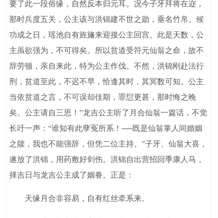
要了此一段俗缘，自然反本归元耳。况今子牙拜将在迩，
那时兵度五关，公主该与洪锦建不世之勋，垂名竹帛。候
功成之日，瑶池自有旌旛来迎接公主回宫。此是天数，公
主虽欲强为，不可得矣。所以贫道受符元仙翁之命，故不
辞劳顿，亲自来此，特为公主作伐。不然，洪锦刚赴法行
刑，贫道至此，不迟不早，恰逢其时，其冥数可知。公主
当依贫道之言，不可误却佳期，罪愆更甚，那时悔之晚
矣。公主请自三思！”龙吉公主听了月合仙翁一篇话，不觉
长吁一声：“谁知有此孽冤所系！──既是仙翁掌人间婚姻
之牍，我也不能强辞，但凭二位主持。”子牙、仙翁大喜，
遂放了洪锦，用药敷好剑伤。洪锦自出营招回季康人马，
择吉日与龙吉公主成了姻眷。正是：
天缘月合非容易，自有红丝牵系来。