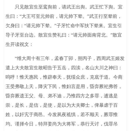
只见散宜生至鸾舆前，请武王出舆。武王忙下舆。宜
生曰：“大王可至元帅前，请元帅下辇。”武王行至辇前，
欠身曰：“请元帅下辇。”子牙忙命中军扶下辇来。宜生引
导子牙至台边。散宜生赞礼曰：“请元帅面南背北。”散宜
生开读祝文：
“维大周十有三年，孟春丁卯，朔丙子，西周武王姬发
遣上大夫散宜生敢昭告于五岳，四渎，名山大川之神曰：
呜呼！惟天惠民，惟辟奉天，抚绥众庶，克底于道。今商
王受弗敬上天，降灾下民，惟妇言是用，昏弃厥祀弗答，
昏弃厥遗王父、母、弟不迪，乃惟四方之多罪，逋逃是
崇，是长，是信，是使，是以为大夫卿士，俾暴虐于百
姓，以奸宄于商邑。今发夙夜祗惧，若不顺天，厥罪惟
均。谨择今日，特拜姜尚为大将军，恭行天讨，伐罪吊