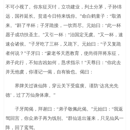
不可小视了。你东征灭纣，立功建业，列土分茅，子孙绵
远，国祚延长。贫道今日特来饯你。”命白鹤童子：“取酒
来。”斟了半杯；子牙跪接，一饮而尽。元始曰：“此一杯
愿子成功扶圣主。”又引一杯：“治国定无虞。”又一杯，速
速会诸侯。”子牙吃了三杯，又跪下。元始曰：“子又复跪
者何说？”子牙曰：“蒙老爷天恩教育，使尚得拜将东征，
弟子此行，不知吉凶如何，恳求指示！”天尊曰：“你此去
并无他虞，你谨记一偈，自有验也。偈曰：
界牌关过诛仙阵，穿云关下受瘟癀。谨防‘达兆光先
德’，过了万仙身体康。”
子牙闻偈，拜谢曰：“弟子敬佩此偈。”元始曰：“我返
驾回宫，你众弟子再为饯别。”群仙送出篷来，只见仙风一
阵，回了鸾驾。