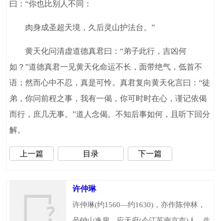
曰：“你也比别人不同：
肉身成圣超天境，久后灵山护法台。”
黄天化问清虚道德真君曰：“弟子此行，吉凶何
如？”道德真君一见黄天化命运不长，面带绝气，低首不
语；然而心中不忍，真是可怜。真君复向黄天化言曰：“徒
弟，你问前程之事，我有一偈，你可时时在心，谨记依偈
而行，庶几无事。”道人念偈。不知后事如何，且听下回分
解。
上一篇
目录
下一篇
许仲琳
许仲琳(约1560—约1630)，亦作陈仲林，
号钟山逸叟，应天府(今江苏南京市)人，生