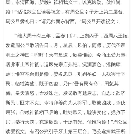
民，永清四海。所赖神祇相我众士，以克厥勋。伏惟尚
飨！”话说散宜生读罢祝文，有周公旦引子牙上第二层台。
周公旦赞礼曰：“请元帅面东背西。”周公旦开读祝文：
“维大周十有三年，孟春丁卯，上朔丙子，西周武王姬
发遣周公旦敢昭告日，月，星辰，风伯，雨师，历代圣帝
明王之神曰：呜呼！天有显道，厥类惟彰。今商王受乃夷
居弗事上帝神祗，遗厥先宗庙弗祀，沉湎酒色，淫酗肆
虐；惟宫室台榭是崇，焚炙忠良，刳剔孕妇，以残害于下
民，牺牲粢盛，既于凶盗，乃曰‘吾有民有命’，罔惩其
侮。皇天震怒，命发诛之。发曷敢有越厥志。自思：欲济
斯民，匪才不克。今特拜姜尚为大将军，取彼凶残，杀伐
用张。仰赖神祇翊卫启迪，吐纳风云，嘘咈变化，拯救下
民，恭行天罚，克定厥勋，于汤有光。伏惟尚飨！”周公旦
读罢祝文。有召公奭引子牙上第三层台。毛公遂捧武王所