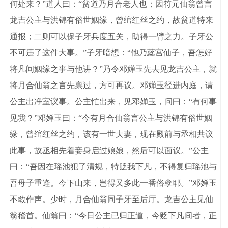
何处来？”道人曰：“贫道乃月合老人也；因符元仙翁曾言
龙吉公主与洪锦有俗世姻缘，曾绾红丝之约，故贫道特来
通报；二则可以保子牙兵度五关，助得一臂之力。子牙公
不可违了这件大事。”子牙暗想：“他乃蕊宫仙子，吾怎好
将凡间姻缘之事与他讲？”乃令邓婵玉先去见龙吉公主，就
将月合仙翁之言先禀过，方可再议。邓婵玉径进内庭，请
公主出净室议事。公主忙出来，见邓婵玉，问曰：“有何事
见我？”邓婵玉曰：“今有月合仙翁言公主与洪锦有俗世姻
缘，曾绾红丝之约，该有一世夫妻，现在殿前与丞相共议
此事，故丞相先着妾身启过娘娘，然后可以面议。”公主
曰：“吾因在瑶池犯了清规，特贬我下凡，不得复归瑶池与
吾母子重逢。今下山来，岂得又多此一番俗孽耶。”邓婵玉
不敢作声。少时，月合仙翁同子牙至后厅。龙吉公主见仙
翁稽首。仙翁曰：“今日公主已归正道，今贬下凡间者，正