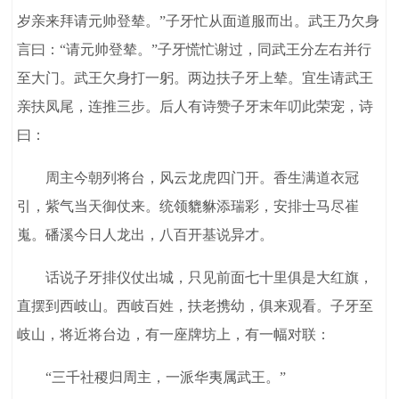
岁亲来拜请元帅登辇。”子牙忙从面道服而出。武王乃欠身
言曰：“请元帅登辇。”子牙慌忙谢过，同武王分左右并行
至大门。武王欠身打一躬。两边扶子牙上辇。宜生请武王
亲扶凤尾，连推三步。后人有诗赞子牙末年叨此荣宠，诗
曰：
周主今朝列将台，风云龙虎四门开。香生满道衣冠
引，紫气当天御仗来。统领貔貅添瑞彩，安排士马尽崔
嵬。磻溪今日人龙出，八百开基说异才。
话说子牙排仪仗出城，只见前面七十里俱是大红旗，
直摆到西岐山。西岐百姓，扶老携幼，俱来观看。子牙至
岐山，将近将台边，有一座牌坊上，有一幅对联：
“三千社稷归周主，一派华夷属武王。”