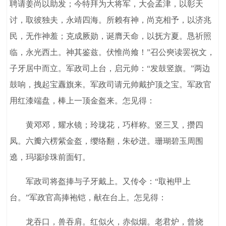
聘请姜尚以助发；今特拜为大将军，大会孟津，以彰天
讨，取彼独夫，永靖四海。所赖有神，尚克相予，以济兆
民，无作神羞；克成厥勋，诞膺天命，以抚方夏。恳祈照
临，永光西土。神其鉴兹。伏惟尚飨！”召公奭读罢祝文，
子牙居中而立。军政司上台，启元帅：“发鼓竖旗。”两边
鼓响，拽起宝纛旗来。军政司请元帅戴护顶之宝。军政官
用红漆端盘，棒上一顶金盔来。怎见得：
黄邓邓，耀水镜；玲珑花，巧样称。竖三叉，攒四
凤。六瓣六楞紫金盔，缨络翻，朱砂迸。珊瑚碧玉周围
遶，玛瑙珍珠前面钉。
军政司将盔捧与子牙戴上。又传令：“取袍甲上
台。”军政官高捧袍铠，献在台上。怎见得：
龙吞口，兽吞肩。红似火，赤似烟。老君炉，曾烧