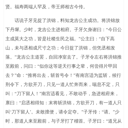
贤。福寿两端人罕及，帝王师相古今传。
话说子牙见捉了洪锦，料知龙吉公主成功。将洪锦放
下丹墀。少时，龙吉公主进相府。子牙欠身谢曰：“今日公
主成莫大之功，皆是社稷生民之福。”公主曰：“自下高
山，未与丞相成尺寸之功；今日捉了洪锦，但凭丞相发
落。”龙吉公主道罢，自回净室去了。子牙令左右将洪锦推
至殿前，问曰：“似你这等逆天行事之辈，何尝得片甲回
去？”命：“推将出去，斩首号令！”有南宫适为监斩，候行
刑令下，方欲开刀，只见一道人忙奔而来，喘息不定，只
叫：“刀下留人！”南宫适看见，不敢动手，急进相府来，
禀曰：“启丞相得知：末将斩洪锦，方欲开刀，有一道人只
叫‘刀下留人’。未敢擅便，请令定夺。”子牙传：“请。”少
时，那道人来至殿前，与子牙打了稽首。子牙曰：“道兄从