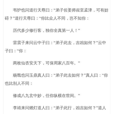
韦护也问道行天尊曰：“弟子佐姜师叔至孟津，可有妨
碍？”道行天尊曰：“你比众人不同，岂不知你：
历代多少修行客，独你全真第一人！”
雷震子来问云中子曰：“弟子此去，吉凶如何？”云中
子曰：“你：
两枚仙杏安天下，可保周家八百年。”
杨戬也问玉鼎真人曰：“弟子此去如何？”真人曰：“你
也比别人不同：
修成八九玄中妙，任你纵横在世间。”
李靖来问燃灯道人曰：“弟子此行，凶吉如何？”道人