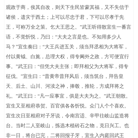
观政于商，俟其自改，则天下生民皆蒙其福，又不失信于
诸侯，遗灾于西土；上可以尽忠于君，下可以尽孝于先
王，可称万全之策。乞大王思之。”武王听得散宜生一番言
语，不觉忻悦，乃曰：“大夫之言是也。不知用多少人
马？”宜生奏曰：“大王兵进五关，须当拜丞相为大将军，
付以黄钺、白旄，总理大权，得专阃外之政，方可便宜行
事。”武王曰：“但凭大夫主张；即拜相父为大将军，得专
征伐。”宜生曰：“昔黄帝昔拜风后，须当筑台，拜告皇
天、后土、山川、河渎之神，捧毂，推轮，方成拜将之
礼。”武王曰：“凡一应事宜，俱是大夫为之。”武王朝散。
宜生又至相府恭贺。百官俱各各忻悦。众门人个个喜欢。
宜生次日至相府对子牙说，令南宫适、辛甲往岐山监造将
台。当时二人至岐山，拣选木植砖石之物，克日兴工。也
非一日，将台已完，二将回报子牙，宜生入内庭回武王