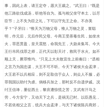
事，因此上表，请王定夺，愿大王裁之。”武王曰：“既是
他三路欲伐成汤，听他等自为。孤与相父坐守本土，以尽
臣节；上不失为臣之礼，下可以守先王之命。不亦美
乎？”子牙曰：“惟天为万物父母，惟人万物之灵，亶聪
明，作元后，元后作民父母。今商王受荼毒生民，如坐水
火，罪恶贯盈，皇天震怒，命我先王，大勋未集耳。今大
王行吊民伐罪之师，正代天以彰天讨，救民于水火。如不
顺上天，厥罪惟均。”只见上大夫散宜生上前奏曰：“丞相
之言乃为国忠谋，大王不可不听。今天下诸侯大会孟津，
大王若不以兵相应，则不足取信于众人，则众人不服，必
罪我国以助纣为虐。倘移兵加之，那时反不自遗伊戚。况
纣王信谗，屡征西土，黎庶遭惊慌之苦，文武有汗马之
劳，今方安宁，又动天下之兵，是祸无已时。以臣愚见，
不若依相父之言，统兵大会孟津，与天下诸侯陈兵商郊，