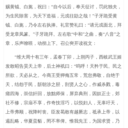
赐黄钺、白旄，祝曰：“自今以后，奉天征讨，罚此独夫，
为生民除害，为天下造福，元戎往勖之哉！”子牙跪受黄
钺、白旄，乃令左右执捧。礼官赞礼曰：“请元戎面北，拜
受龙章凤篆。”子牙跪拜。左右歌“中和”之曲，奏“八音”之
章，乐声嘹喨，动彻上下。召公奭开读祝文：
“维大周十有三年，孟春丁卯，上朔丙子，西岐武王姬
发敢昭告昊天上帝，后土神祇曰：“呜呼！天矜于民。民之
所欲，天必从之。今商王受狎侮五常，荒怠弗敬，自绝于
天，结怨于民，斮朝涉之胫，剖贤人之心，作威杀戮，毒
痡四海，崇信奸回，放黜师保，屏弃典刑，因奴正士，郊
社不修，宗庙不享，作奇技淫巧，以悦妇人，无辜吁天，
上帝弗顺，祝降时丧。臣发曷敢有越厥志，祗承上帝，以
遏乱略，华夏蛮貊，罔不率俾。惟我先王，为国求贤，乃