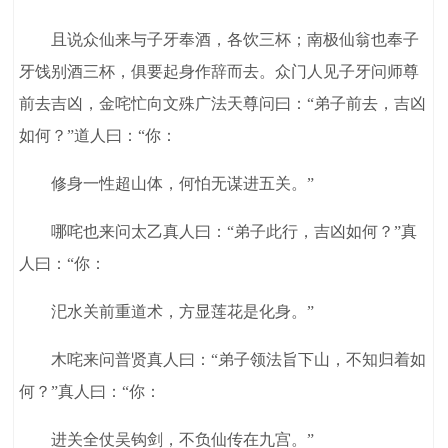
且说众仙来与子牙奉酒，各饮三杯；南极仙翁也奉子
牙饯别酒三杯，俱要起身作辞而去。众门人见子牙问师尊
前去吉凶，金咤忙向文殊广法天尊问曰：“弟子前去，吉凶
如何？”道人曰：“你：
修身一性超山体，何怕无谋进五关。”
哪咤也来问太乙真人曰：“弟子此行，吉凶如何？”真
人曰：“你：
汜水关前重道术，方显莲花是化身。”
木咤来问普贤真人曰：“弟子领法旨下山，不知归着如
何？”真人曰：“你：
进关全仗吴钩剑，不负仙传在九宫。”