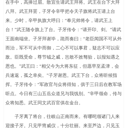
在手中，高捧过眉。散宜生请武王拜将。武王在台下大拜
八拜。武王拜罢，子牙令辛甲把令天子旗将武王请上台
来。少时，辛甲执旗大呼曰：“奉元帅将令，请武王上
台！”武王随令旗上了台。子牙传令：“请开印、剑。”请武
王面南端坐。子牙拜谢毕，跪而奏曰：“老臣闻国不可从外
而治，军不可从中而御，二心不可以事君，疑志不可以应
敌。臣既受命，尊节钺之威，岂敢不效驽骀，以报知遇之
恩也。”武王曰：“相父今为大将东征，但愿早至孟津，会
兵速返，孤之幸矣。”子牙谢恩。武王下台，众将听候指
挥。子牙传令：“军政官与众将得知，俱于三日后在教军场
听点。今日有三山五岳众道兄与我饯别。”辛甲领命，传与
众将知悉。武王同文武百官俱在金台。
子牙离了将台，往岐山正南而来。有哪咤领诸门人来
迎接子牙。只见甲冑威仪，十分壮丽。来至芦边，只见玉