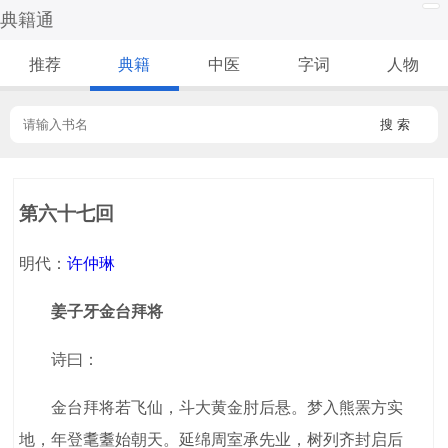
典籍通
推荐
典籍
中医
字词
人物
搜 索
第六十七回
明代：
许仲琳
姜子牙金台拜将
诗曰：
金台拜将若飞仙，斗大黄金肘后悬。梦入熊罴方实
地，年登耄耋始朝天。延绵周室承先业，树列齐封启后