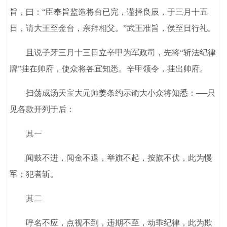
旨，曰：“臣奉旨监造将台已完，谨择良辰，于三月十五
日，请大王至金台，亲拜相父。”武王准旨，侯至日行礼。
且说子牙三月十三日立辛甲为军政司，先将“斩法纪律
牌”挂在帅府，使众将各宜知悉。辛甲领令，挂出帅府。
扫荡成汤天宝大元帅姜条约示谕大小众将知悉：──只
见各款开列于后：
其一
闻鼓不进，闻金不退，举旗不起，按旗不伏，此为慢
军；犯者斩。
其二
呼名不应，点视不到，违期不至，动乖纪律，此为欺