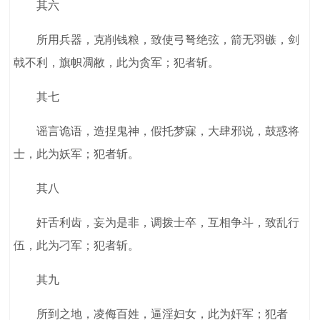
其六
所用兵器，克削钱粮，致使弓弩绝弦，箭无羽镞，剑
戟不利，旗帜凋敝，此为贪军；犯者斩。
其七
谣言诡语，造捏鬼神，假托梦寐，大肆邪说，鼓惑将
士，此为妖军；犯者斩。
其八
奸舌利齿，妄为是非，调拨士卒，互相争斗，致乱行
伍，此为刁军；犯者斩。
其九
所到之地，凌侮百姓，逼淫妇女，此为奸军；犯者