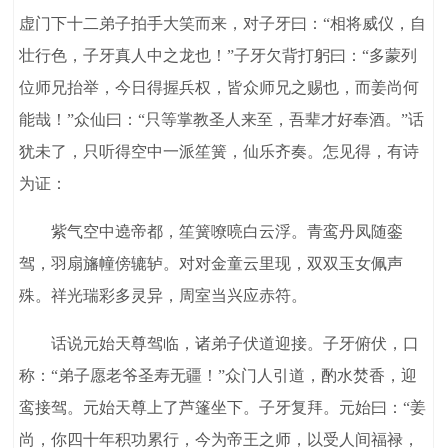
虚门下十二弟子拍手大笑而来，对子牙曰：“相将威仪，自
壮行色，子牙真人中之龙也！”子牙欠背打躬曰：“多蒙列
位师兄抬举，今日得握兵权，皆众师兄之赐也，而姜尚何
能哉！”众仙曰：“只等掌教圣人来至，吾辈才好奉酒。”话
犹未了，只听得空中一派笙簧，仙乐齐奏。怎见得，有诗
为证：
紫气空中遶帝都，笙簧嘹喨白云浮。青鸾丹凤随銮
驾，羽扇旛幢傍辘轳。对对金童云里现，双双玉女佩声
殊。祥光瑞彩多灵异，周室当兴应赤符。
话说元始天尊驾临，诸弟子伏道迎接。子牙俯伏，口
称：“弟子愿老爷圣寿无疆！”众门人引道，酌水焚香，迎
鸾接驾。元始天尊上了芦篷坐下。子牙复拜。元始曰：“姜
尚，你四十年积功累行，今为帝王之师，以受人间福禄，