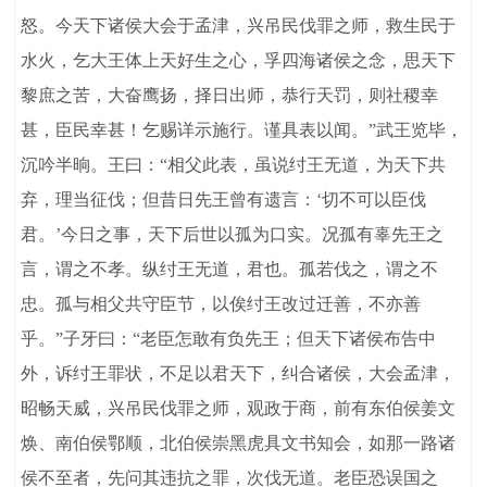
怒。今天下诸侯大会于孟津，兴吊民伐罪之师，救生民于
水火，乞大王体上天好生之心，孚四海诸侯之念，思天下
黎庶之苦，大奋鹰扬，择日出师，恭行天罚，则社稷幸
甚，臣民幸甚！乞赐详示施行。谨具表以闻。”武王览毕，
沉吟半晌。王曰：“相父此表，虽说纣王无道，为天下共
弃，理当征伐；但昔日先王曾有遗言：‘切不可以臣伐
君。’今日之事，天下后世以孤为口实。况孤有辜先王之
言，谓之不孝。纵纣王无道，君也。孤若伐之，谓之不
忠。孤与相父共守臣节，以俟纣王改过迁善，不亦善
乎。”子牙曰：“老臣怎敢有负先王；但天下诸侯布告中
外，诉纣王罪状，不足以君天下，纠合诸侯，大会孟津，
昭畅天威，兴吊民伐罪之师，观政于商，前有东伯侯姜文
焕、南伯侯鄂顺，北伯侯崇黑虎具文书知会，如那一路诸
侯不至者，先问其违抗之罪，次伐无道。老臣恐误国之