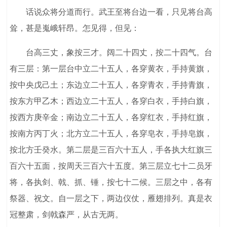
话说众将分道而行。武王至将台边一看，只见将台高
耸，甚是嵬峨轩昂。怎见得，但见：
台高三丈，象按三才。阔二十四丈，按二十四气。台
有三层：第一层台中立二十五人，各穿黄衣，手持黄旗，
按中央戊己土；东边立二十五人，各穿青衣，手持青旗，
按东方甲乙木；西边立二十五人，各穿白衣，手持白旗，
按西方庚辛金；南边立二十五人，各穿红衣，手持红旗，
按南方丙丁火；北方立二十五人，各穿皂衣，手持皂旗，
按北方壬癸水。第二层是三百六十五人，手各执大红旗三
百六十五面，按周天三百六十五度。第三层立七十二员牙
将，各执剑、戟、抓、锤，按七十二候。三层之中，各有
祭器、祝文。自一层之下，两边仪仗，雁翅排列。真是衣
冠整肃，剑戟森严，从古无两。