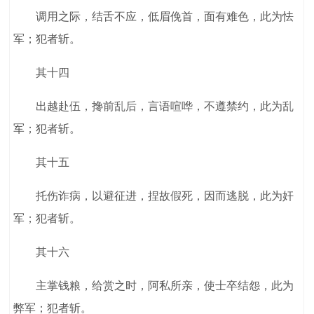
调用之际，结舌不应，低眉俛首，面有难色，此为怯
军；犯者斩。
其十四
出越赴伍，搀前乱后，言语喧哗，不遵禁约，此为乱
军；犯者斩。
其十五
托伤诈病，以避征进，捏故假死，因而逃脱，此为奸
军；犯者斩。
其十六
主掌钱粮，给赏之时，阿私所亲，使士卒结怨，此为
弊军；犯者斩。