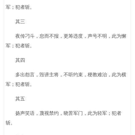
军；犯者斩。
其三
夜传刁斗，怠而不报，更筹违度，声号不明，此为懈
军；犯者斩。
其四
多出怨言，毁谤主将，不听约束，梗教难治，此为横
军；犯者斩。
其五
扬声笑语，蔑视禁约，晓詈军门，此为轻军；犯者
斩。