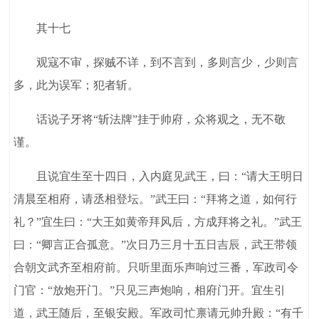
其十七
观寇不审，探贼不详，到不言到，多则言少，少则言
多，此为误军；犯者斩。
话说子牙将“斩法牌”挂于帅府，众将观之，无不敬
谨。
且说宜生至十四日，入内庭见武王，曰：“请大王明日
清晨至相府，请丞相登坛。”武王曰：“拜将之道，如何行
礼？”宜生曰：“大王如黄帝拜风后，方成拜将之礼。”武王
曰：“卿言正合孤意。”次日乃三月十五日吉辰，武王带领
合朝文武齐至相府前。只听里面乐声响过三番，军政司令
门官：“放炮开门。”只见三声炮响，相府门开。宜生引
道，武王随后，至银安殿。军政司忙禀请元帅升殿：“有千