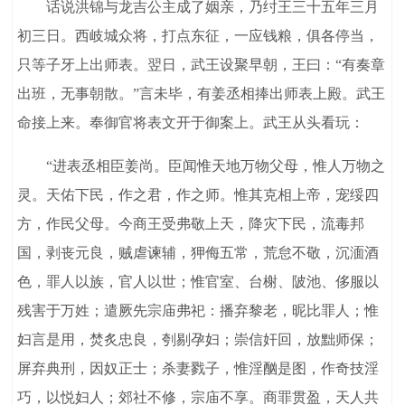
话说洪锦与龙吉公主成了姻亲，乃纣王三十五年三月
初三日。西岐城众将，打点东征，一应钱粮，俱各停当，
只等子牙上出师表。翌日，武王设聚早朝，王曰：“有奏章
出班，无事朝散。”言未毕，有姜丞相捧出师表上殿。武王
命接上来。奉御官将表文开于御案上。武王从头看玩：
“进表丞相臣姜尚。臣闻惟天地万物父母，惟人万物之
灵。天佑下民，作之君，作之师。惟其克相上帝，宠绥四
方，作民父母。今商王受弗敬上天，降灾下民，流毒邦
国，剥丧元良，贼虐谏辅，狎侮五常，荒怠不敬，沉湎酒
色，罪人以族，官人以世；惟官室、台榭、陂池、侈服以
残害于万姓；遣厥先宗庙弗祀：播弃黎老，昵比罪人；惟
妇言是用，焚炙忠良，刳剔孕妇；崇信奸回，放黜师保；
屏弃典刑，因奴正士；杀妻戮子，惟淫酗是图，作奇技淫
巧，以悦妇人；郊社不修，宗庙不享。商罪贯盈，天人共