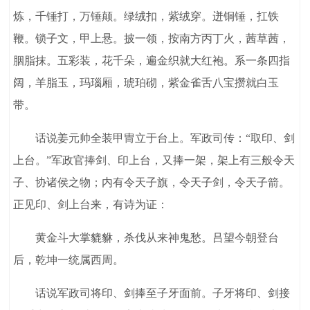
炼，千锤打，万锤颠。绿绒扣，紫绒穿。迸铜锤，扛铁
鞭。锁子文，甲上悬。披一领，按南方丙丁火，茜草茜，
胭脂抹。五彩装，花千朵，遍金织就大红袍。系一条四指
阔，羊脂玉，玛瑙厢，琥珀砌，紫金雀舌八宝攒就白玉
带。
话说姜元帅全装甲冑立于台上。军政司传：“取印、剑
上台。”军政官捧剑、印上台，又捧一架，架上有三般令天
子、协诸侯之物；内有令天子旗，令天子剑，令天子箭。
正见印、剑上台来，有诗为证：
黄金斗大掌貔貅，杀伐从来神鬼愁。吕望今朝登台
后，乾坤一统属西周。
话说军政司将印、剑捧至子牙面前。子牙将印、剑接