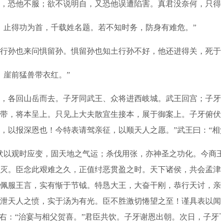
恐他不服；欲不说明自，又恐他误遭陷害。真君没奈何，只得
止得功为首，千载姓名题。若不知时务，防身有难危。”
孙也来问惧留孙。惧留孙也知土行孙不好，他还进得关，死于
崖前猛兽带衣红。”
各回山岳而去。子牙同武王、众将进西岐城。武王回宫；子牙
带，将本呈上。只见上大夫散宜生接本，展于御案上。子牙俯伏
，以报深恩也！今特表请驾亲征，以顺天人之愿。”武王曰：“相
以观时应变，固天地之气运；杀伐用张，亦神圣之功化。今商
灭。臣念此艰难之久，正值纣恶贯盈之时。天下诸侯，共会孟津
佩服王言，实有惭于节钺。特恳大王，大奋干刚，恭行天讨，亲
泄天人之愤，实于汤为有光。臣不胜激切惓望之至！谨具表以闻。
左右：“治宴与相父贺喜。”君臣共饮。子牙谢恩出朝。次日，子