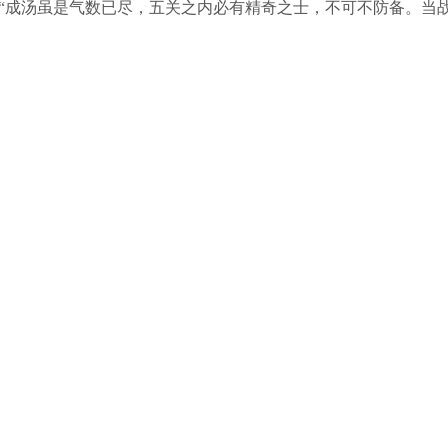
“成汤虽是气数已尽，五关之内必有精奇之士，不可不防备。当