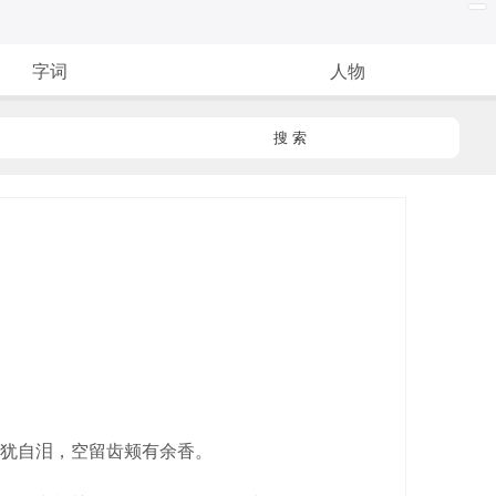
字词
人物
搜 索
犹自泪，空留齿颊有余香。