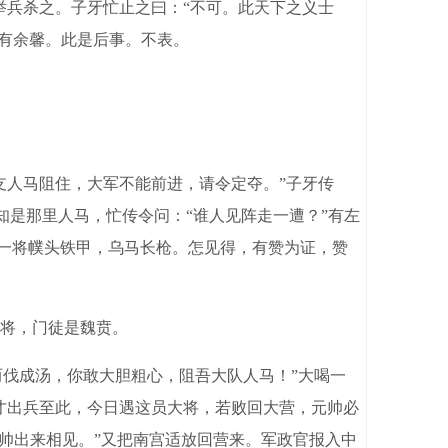
举兵杀之。子牙忙止之曰：“不可。此天下之义士
犹有余馨。此是后事。不表。
人马阻住，大军不能前进，请令定夺。”子牙传
知是那里人马，忙传令问：“谁人见阵走一遭？”有左
见一将幞头铁甲，乌马长枪。怎见得，有赞为证，赞
将，门徒是魏贲。
而伐成汤，你敢大胆粗心，阻吾大队人马！”大喝一
才出兵至此，今日遇这员大将，若败回大营，元帅必
帅出来相见。”又把南宫适放回营来。军政官报入中