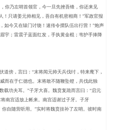
人马，你乃左哨首领官，今一旦先挫吾锋，你还来见
留人！只请姜元帅相见，吾自有机密相商！”军政官报
来，如今又在辕门讨饶！速传令摆队伍出行营！”炮声
眉宇；雷震子蓝面红发，手执黄金棍；韦护手捧降
伏道傍，言曰：“末将闻元帅天兵伐纣，特来麾下，
威而在于仁德也。末将敢不随鞭坠镫，共伐此独
数载功夫耳。”子牙大喜。魏贲复跪而言曰：“启元
右将南宫适放上帐来。南宫适谢过子牙。子牙
，你自随营听用。”实时将魏贲挂补了左哨。彼时南