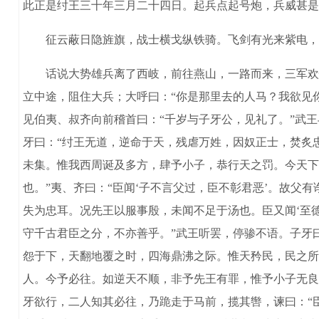
此正是纣王三十年三月二十四日。起兵点起号炮，兵威甚是
征云蔽日隐旌旗，战士横戈纵铁骑。飞剑有光来紫电，流
话说大势雄兵离了西岐，前往燕山，一路而来，三军欢悦
立中途，阻住大兵；大呼曰：“你是那里去的人马？我欲见
见伯夷、叔齐向前稽首曰：“千岁与子牙公，见礼了。”武王
牙曰：“纣王无道，逆命于天，残虐万姓，因奴正士，焚炙
未集。惟我西周诞及多方，肆予小子，恭行天之罚。今天下
也。”夷、齐曰：“臣闻‘子不言父过，臣不彰君恶’。故
失为忠耳。况先王以服事殷，未闻不足于汤也。臣又闻‘至
守千古君臣之分，不亦善乎。”武王听罢，停骖不语。子牙
怨于下，天翻地覆之时，四海鼎沸之际。惟天矜民，民之所
人。今予必往。如逆天不顺，非予先王有罪，惟予小子无良
牙欲行，二人知其必往，乃跪走于马前，揽其辔，谏曰：“