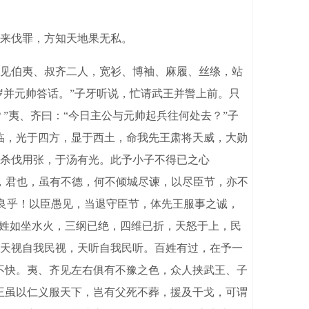
来伐罪，方知天地果无私。
见伯夷、叔齐二人，宽衫、博袖、麻履、丝绦，站
岁并元帅答话。”子牙听说，忙请武王并辔上前。只
”夷、齐曰：“今日主公与元帅起兵往何处去？”子
临，光于四方，显于西土，命我先王肃将天威，大勋
杀伐用张，于汤有光。此予小子不得已之心
王，君也，虽有不德，何不倾城尽谏，以尽臣节，亦不
淳良乎！以臣愚见，当退守臣节，体先王服事之诚，
百姓如坐水火，三纲已绝，四维已折，天怒于上，民
天视自我民视，天听自我民听。百姓有过，在予一
不快。夷、齐见左右俱有不豫之色，众人挟武王、子
王虽以仁义服天下，岂有父死不葬，援及干戈，可谓