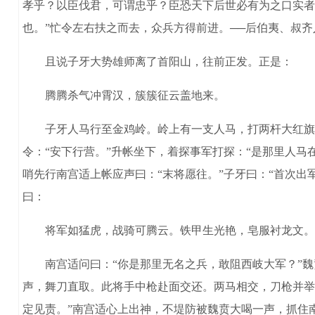
孝乎？以臣伐君，可谓忠乎？臣恐天下后世必有为之口实者
也。”忙令左右扶之而去，众兵方得前进。──后伯夷、叔
且说子牙大势雄师离了首阳山，往前正发。正是：
腾腾杀气冲霄汉，簇簇征云盖地来。
子牙人马行至金鸡岭。岭上有一支人马，打两杆大红旗，
令：“安下行营。”升帐坐下，着探事军打探：“是那里人马
哨先行南宫适上帐应声曰：“末将愿往。”子牙曰：“首次
曰：
将军如猛虎，战骑可腾云。铁甲生光艳，皂服衬龙文。赤
南宫适问曰：“你是那里无名之兵，敢阻西岐大军？”魏贲
声，舞刀直取。此将手中枪赴面交还。两马相交，刀枪并举
定见责。”南宫适心上出神，不堤防被魏贲大喝一声，抓住