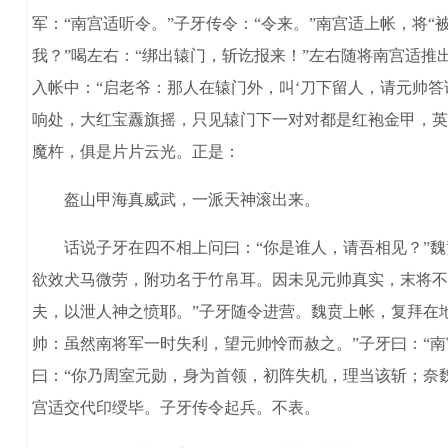
军：“南宫适听令。”子牙传令：“令来。”南宫适上帐，将
我？”喝左右：“绑出辕门，斩讫报来！”左右随将南宫适
入帐中：“启老爷：那人在辕门外，叫‘刀下留人，请元帅答
响处，大红宝纛旗摇，只见辕门下一对对都是红袍金甲，英
魔杵，俱是片片云光。正是：
盔山甲海真威武，一派天神滚出来。
话说子牙在四不相上问曰：“你是谁人，请吾相见？”魏
欲效犬马微劳，附功名于竹帛耳。因未见元帅真实，末将不
夫，以泄人神之愤耶。”子牙随令进营。魏贲上帐，复拜在
帅：虽然南将军一时失利，望元帅怜而赦之。”子牙曰：“南
曰：“你乃周室元勋，身为首领，初阵失机，理当该斩；奈
宫适交代印绶毕。子牙传令起兵。不表。