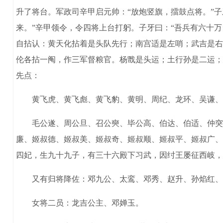
升了将台。军政司辛甲启元帅：“放炮竖旗，擂鼓点将。”子
来。”辛甲领令，令四将上台打躬。子牙曰：“吾兵有六十
自拈认：黄天化拈着是头队先行；南宫适是左哨；武吉是右
伦各拈一阄，作三军督粮官。杨戬是头运；土行孙是二运；
先点：
黄飞虎、黄飞彪、黄飞豹、黄明、周纪、龙环、吴谦、黄
毛公遂、周公旦、召公奭、毕公高、伯达、伯适、仲突、
廉、姬叔德、姬叔美、姬叔奇、姬叔顺、姬叔平、姬叔广、
四妃，生九十九子，有三十六殿下习武，因纣王屡征西岐，
又有归将降佐：邓九公、太鸾、邓秀、赵升、孙焰红、晁
女将二员：龙吉公主、邓婵玉。