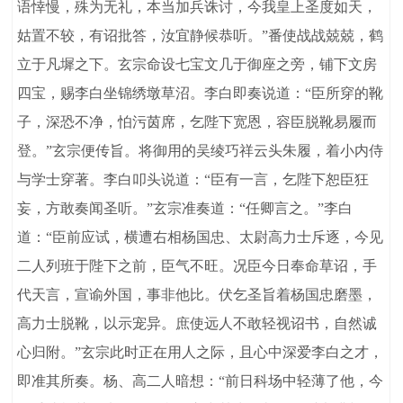
语悻慢，殊为无礼，本当加兵诛讨，今我皇上圣度如天，
姑置不较，有诏批答，汝宜静候恭听。”番使战战兢兢，鹤
立于凡墀之下。玄宗命设七宝文几于御座之旁，铺下文房
四宝，赐李白坐锦绣墩草沼。李白即奏说道：“臣所穿的靴
子，深恐不净，怕污茵席，乞陛下宽恩，容臣脱靴易履而
登。”玄宗便传旨。将御用的吴绫巧祥云头朱履，着小内侍
与学士穿著。李白叩头说道：“臣有一言，乞陛下恕臣狂
妄，方敢奏闻圣听。”玄宗准奏道：“任卿言之。”李白
道：“臣前应试，横遭右相杨国忠、太尉高力士斥逐，今见
二人列班于陛下之前，臣气不旺。况臣今日奉命草诏，手
代天言，宣谕外国，事非他比。伏乞圣旨着杨国忠磨墨，
高力士脱靴，以示宠异。庶使远人不敢轻视诏书，自然诚
心归附。”玄宗此时正在用人之际，且心中深爱李白之才，
即准其所奏。杨、高二人暗想：“前日科场中轻薄了他，今