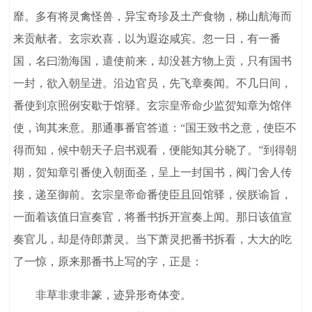
靡。多有将灵禽怪兽，异宝奇珍及土产食物，梯山航海而
来贡献者。玄宗欢喜，以为遐迩咸宾。忽一日，有一番
国，名曰渤海国，遣使前来，却没甚方物上贡，只有国书
一封，欲入朝呈进。沿边官员，先飞章奏闻。不几日间，
番使到京照例安歇于馆驿。玄宗皇帝命少监贺知章为馆伴
使，询其来意。那通事番官答道：“国王致书之意，使臣不
得而知，候中朝天子启书观看，便能知其分晓了。”到得朝
期，贺知章引番使入朝面圣，呈上一封国书，阀门舍人传
接，递至御前。玄宗皇帝命番使臣且回馆驿，侯朕谕旨，
一面着该值日宣奏官，将番书拆开宣奏上闻。那日该值宣
奏官儿，却是侍郎萧灵。当下萧灵把番书拆看，大大的吃
了一惊，原来那番书上写的字，正是：
非草非隶非篆，迹异形奇体变。