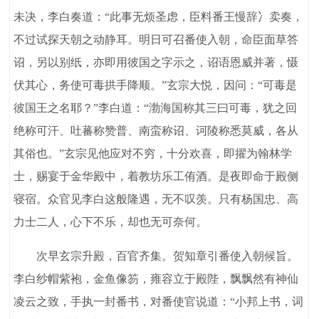
未决，李白奏道：“此事无烦圣虑，臣料番王慢辞冫卖奏，
不过试探天朝之动静耳。明日可召番使入朝，命臣面草答
诏，另以别纸，亦即用彼国之字示之，诏语恩威并著，慑
伏其心，务使可毒拱手降顺。”玄宗大悦，因问：“可毒是
彼国王之名耶？”李白道：“渤海国称其三曰可毒，犹之回
绝称可汗、吐蕃称赞普、南蛮称诏、诃陵称悉莫威，各从
其俗也。”玄宗见他应对不穷，十分欢喜，即擢为翰林学
士，赐宴于金华殿中，着教坊乐工侑酒。是夜即命于殿侧
寝宿。众官见李白这般隆遇，无不叹羡。只有杨国忠、高
力士二人，心下不乐，却也无可奈何。
次早玄宗升殿，百官齐集。贺知章引番使入朝候旨。
李白纱帽紫袍，金鱼像笏，雍容立于殿陛，飘飘然有神仙
凌云之致，手执一封番书，对番使官说道：“小邦上书，词