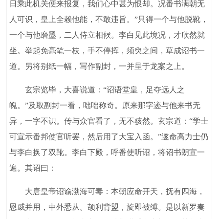
日乘此机关便来报复，我们心中甚为恨却。况番书满朝无
人可识，皇上全赖他能，不敢违旨。”只得一个与他脱靴，
一个与他磨墨，二人侍立相候。李白见此境况，才欣然就
坐。举起免毫笔一枝，手不停挥，须臾之间，草成诏书一
道。另将别纸一幅，写作副封，一并呈于龙案之上。
玄宗览毕，大喜说道：“诏语堂皇，足夺远人之
魄。”及取副封一看，咄咄称奇。原来那字迹与他来书无
异，一字不识。传与众官看了，无不骇然。玄宗道：“学士
可宣示番邦使官听罢，然后用了大宝入函。”遂命高力士仍
与李白换了双靴。李白下殿，呼番使听诏，将诏书朗宣一
遍。其诏曰：
大唐皇帝诏谕渤海可毒：本朝应命开天，抚有四海，
恩威并用，中外悉从。颉利背盟，旋即被缚。是以新罗奏