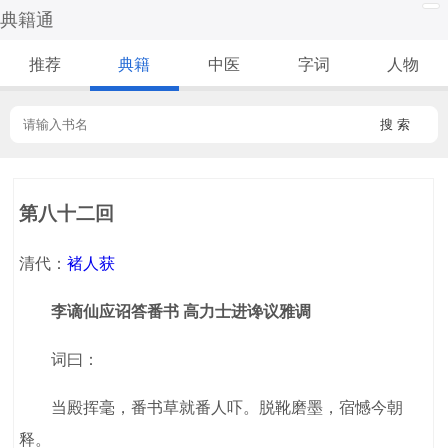
典籍通
推荐
典籍
中医
字词
人物
搜 索
第八十二回
清代：
褚人获
李谪仙应诏答番书 高力士进谗议雅调
词曰：
当殿挥毫，番书草就番人吓。脱靴磨墨，宿憾今朝
释。