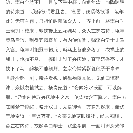
边。李白全然不理，且放下手中杯，向龟年念一句陶渊明
的诗来道：“我醉欲眠君且去。”念罢，便瞑然欲睡。龟年
此时无可奈何，只得忙叫跟随众人，一齐上前，将李白学
士簇拥下楼来，即扶搀上五花骢马，众人左护右持，龟年
策马后随。到得五凤楼前，有内侍传旨，赐李白学士走马
入宫。龟年叫把冠带袍服，就马上替他穿著了，衣襟上的
钮儿，也扣不及。一霎时走过了兴庆池，直至沉香亭，才
扶下了马，醉极不能朝拜。玄宗命铺紫氍毹毯子于亭畔，
且教少卧一刻，亲往看视，解御袍覆其体。见他口流涎
沫，亲以衣袖拭之。杨贵妃道：“妾闻冷水沃面，可以解
醒。”乃命内侍取兴庆地中之水，使念奴含而巽之。李白方
在睡梦中惊醒，略开双目，见是御驾，方挣扎起来，俯伏
于地奏道：“臣该万死。”玄宗见他两眼朦胧，尚未苏醒，
命左右内侍，扶起李白学士，赐坐亭前。一面叫御厨光禄