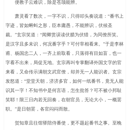
便教子云难识，除是苍颉能辨。
萧灵看了数次，一字不识，只得叩头奏说道：“番书上
字迹，皆如蝌蚪之形，臣本庸愚，不能辨识，伏候圣
裁。”玄宗笑道：“闻卿赏误读伏腊为伏猎，为同僚所笑。
是汉字且多未识，何况番字乎？可付宰相看来。”于是李林
甫、杨国忠二人，一齐上前取看，只落得有目如盲，也一
字看不出来，局促无地。玄宗再叫专掌翻译外国文字的官
来看，又命传示满朝文武官僚，却并无一人能识者。玄宗
发怒道：“堂堂天朝，济济多官，如何一纸番书，竟无人能
识其一字！不知书中是何言语，怎生批答？可不被小邦耻
笑耶！限三日内若无回奏，在朝官员，无论大小，一概罢
职。”是日朝罢，各官闷闷而散。
贺知章且往馆驿陪侍番使，更不题起番书之事。至晚