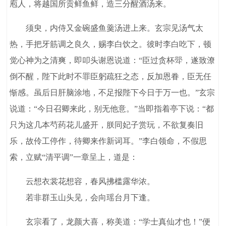
庖人，将越国所贡鲜鱼鲜，造三分醒酒汤来。
须臾，内侍又金碗盛鱼羹汤进上来。玄宗见汤气太
热，手把牙筋调之良久，赐李白饮之。彼时李白吃下，顿
觉心神为之清爽，即叩头谢恩说道：“臣过贪杯斝，遂致潦
倒不醒，陛下此时不罪臣躬疏狂之态，反加恩眷，臣无任
惭感。虽后日肝脑涂地，不足报陛下今日于万一也。”玄宗
说道：“今日召卿来此，别无他意。”当即指着亭下说：“都
只为这几本芍药花儿盛开，朕同妃子赏玩，不欲复奏旧
乐，故伶工停作，待卿来作新词耳。”李白领命，不假思
索，立赋“清平调”一章呈上，道是：
云想衣裳花想容，春风拂槛露华浓。
若非群玉山头见，会向瑶台月下逢。
玄宗看了，龙颜大喜，称美道：“学士真仙才也！”便