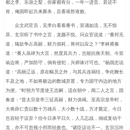
都之李、乐游之梨，你家都有分，一年一进贡。若还不
肯，俺国即起兵来厮杀，且看谁胜谁败。
众文武官员，见李白看着番书，宣诵如流，无不惊
异。玄宗听了书中之言，龙颜不悦。问众官说道：“番邦无
道，辄欲争占高丽，财力俱耗，将何以应之？”李林甫奏
道：“番人虽肆为大言，然度其兵力，岂能抗衡天朝。今宣
谕边将，严加防守，倘有侵犯，兴师诛讨可也。”杨国忠说
道：“高丽辽远，原在幅员之外，与其兵连祸结，争此鞭长
不及之地，不如将极边的数城弃置，专力固守内边的地方
为便。”时朔方节度使王忠嗣，适在朝中，闻二人之言，因
奏道：“昔太宗皇帝三征高丽，财力俱竭。至高宗皇帝时，
大将薛仁贵以数十万雄兵，大小数十战，方才奠定。今日
岂容轻于议弃？但今日承平日久，人几忘战，倘或复动干
戈，亦不可忽视小邦而轻敌也。”诸臣议论不一。玄宗沉吟