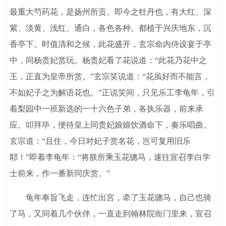
最重大芍药花，是扬州所贡。即今之牡丹也，有大红、深
紫、淡黄、浅红、通白，各色各种。都植于兴庆地东，沉
香亭下。时值清和之候，此花盛开，玄宗命内侍设宴于亭
中，同杨贵妃赏玩。杨贵妃看了花说道：“此花乃花中之
王，正直为皇帝所赏。”玄宗笑说道：“花虽好而不能言，
不如妃子之为解语花也。”正说笑间，只见乐工李龟年，引
着梨园中一班新选的一十六色子弟，各执乐器，前来承
应。叩拜毕，便待皇上同贵妃娘娘饮酒命下，奏乐唱曲。
玄宗道：“且住，今日对妃子赏名花，岂可复用旧乐
耶！”即着李龟年：“将朕所乘玉花骢马，速往宣召李白学
士前来，作一番新同庆赏。”
龟年奉旨飞走，连忙出宫，牵了玉花骢马，自己也骑
了马，又同着几个伙伴，一直走到翰林院衙门里来，宣召