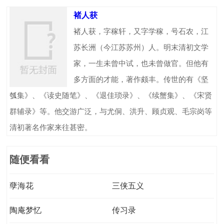
褚人获
褚人获，字稼轩，又字学稼，号石农，江
苏长洲（今江苏苏州）人。明末清初文学
家，一生未曾中试，也未曾做官。但他有
多方面的才能，著作颇丰。传世的有《坚
瓠集》、《读史随笔》、《退佳琐录》、《续蟹集》、《宋贤
群辅录》等。他交游广泛，与尤侗、洪升、顾贞观、毛宗岗等
清初著名作家来往甚密。
随便看看
孽海花
三侠五义
陶庵梦忆
传习录