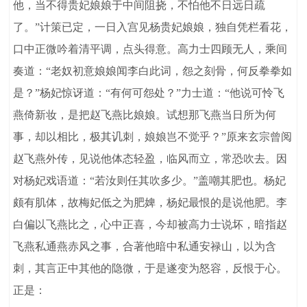
他，当不得贵妃娘娘于中间阻挠，不怕他不日远日疏
了。”计策已定，一日入宫见杨贵妃娘娘，独自凭栏看花，
口中正微吟着清平调，点头得意。高力士四顾无人，乘间
奏道：“老奴初意娘娘闻李白此词，怨之刻骨，何反拳拳如
是？”杨妃惊讶道：“有何可怨处？”力士道：“他说可怜飞
燕倚新妆，是把赵飞燕比娘娘。试想那飞燕当日所为何
事，却以相比，极其讥刺，娘娘岂不觉乎？”原来玄宗曾阅
赵飞燕外传，见说他体态轻盈，临风而立，常恐吹去。因
对杨妃戏语道：“若汝则任其吹多少。”盖嘲其肥也。杨妃
颇有肌体，故梅妃低之为肥婢，杨妃最恨的是说他肥。李
白偏以飞燕比之，心中正喜，今却被高力士说坏，暗指赵
飞燕私通燕赤风之事，合著他暗中私通安禄山，以为含
刺，其言正中其他的隐微，于是遂变为怒容，反恨于心。
正是：