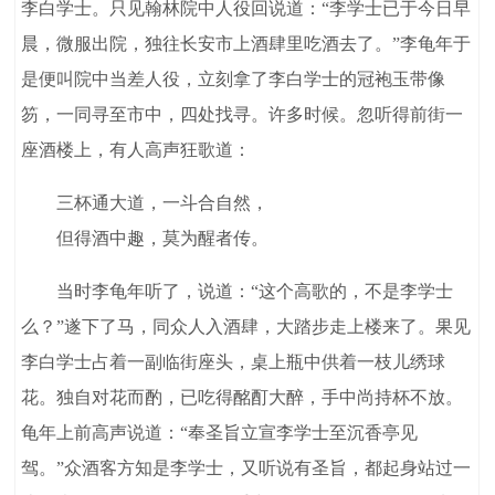
李白学士。只见翰林院中人役回说道：“李学士已于今日早
晨，微服出院，独往长安市上酒肆里吃酒去了。”李龟年于
是便叫院中当差人役，立刻拿了李白学士的冠袍玉带像
笏，一同寻至市中，四处找寻。许多时候。忽听得前街一
座酒楼上，有人高声狂歌道：
三杯通大道，一斗合自然，
但得酒中趣，莫为醒者传。
当时李龟年听了，说道：“这个高歌的，不是李学士
么？”遂下了马，同众人入酒肆，大踏步走上楼来了。果见
李白学士占着一副临街座头，桌上瓶中供着一枝儿绣球
花。独自对花而酌，已吃得酩酊大醉，手中尚持杯不放。
龟年上前高声说道：“奉圣旨立宣李学士至沉香亭见
驾。”众酒客方知是李学士，又听说有圣旨，都起身站过一