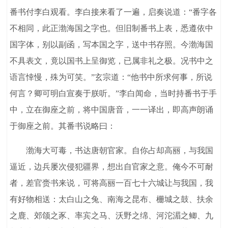
番书付李白观看。李白接来看了一遍，启奏说道：“番字各
不相同，此正渤海国之字也。但旧制番书上表，悉遵依中
国字体，别以副函，写本国之字，送中书存照。今渤海国
不具表文，竟以国书上呈御览，已属非礼之极。况书中之
语言悻慢，殊为可笑。”玄宗道：“他书中所求何事，所说
何言？卿可明白宣奏于朕听。”李白闻命，当时持番书于手
中，立在御座之前，将中国唐音，一一译出，即高声朗诵
于御座之前。其番书说略曰：
渤海大可毒，书达唐朝官家。自你占却高丽，与我国
逼近，边兵屡次侵犯疆界，想出自官家之意。俺今不可耐
者，差官赍书来说，可将高丽一百七十六城让与我国，我
有好物相送：太白山之兔、南海之昆布、栅城之鼓、扶余
之鹿、郊颌之豕、率宾之马、沃野之绵、河沱湄之鲫、九