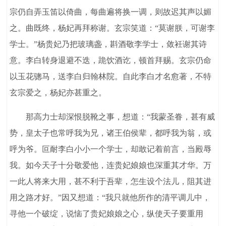
宗仍自弄玉笛以倚曲，每曲遍将换一调，则故迟其声以媚
之。曲既终，杨妃再拜称谢。玄宗笑道：“莫谢朕，可谢李
学士。”杨贵妃乃把玻璃盏，斟酒敬李学士，敛衽谢其诗
意。李白转身退避不迭，跪饮酒讫，顿首拜赐。玄宗仍命
以玉花骢马，送李白归翰林院。自此李白才名愈著，不特
玄宗爱之，杨妃亦甚重之。
那高力士却深恨脱靴之事，想道：“我蒙圣眷，甚有威
势，皇太子也常呼我为兄，诸王伯侯辈，都呼我为翁，或
呼为爷。叵耐李白小小一个学士，却敢记着前言，当殿辱
我。如今天子十分敬爱他，连贵妃娘娘也深重其才华。万
一此人将来大用，甚不利于吾辈，怎生设个法儿，阻其进
用之路才好。”因又想道：“我只就他所作的清平调儿中，
寻他一个破绽，说恼了贵妃娘娘之心，纵使天子要重用