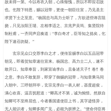
故未得一第。今以布衣入朝，心殊惭愧，所以不即应召故
也。乞陛下特恩，赐以冠带，更使一朝臣往宣，乃见圣主
求贤下士之至意。”杨国忠与高力士听了，方欲进些谗言阻
挠，只见汝阳王琎、左相李适之、京兆尹吴筠、集贤院待
制杜甫，一齐同声启奏道：“李白奇才，臣等知之捻矣，乞
陛下速召勿疑。”
玄宗见众口交荐李白之才，便传旨赐李白以五品冠带
朝见，即着贺知章速往宣来。杨国忠、高力士二人，遂不
敢开口。知章奉旨，到家宣谕李白，且备述天子忄卷忄卷
之意。李白不敢复辞，即穿了御赐的冠带，与知章乘马同
入朝中。三呼朝拜毕，玄宗见李白一表人材，器度超俊，
满心欢喜。温言抚慰道：“卿高才不第，诚为惋惜。然朕自
知卿可不至终屈也，今者番国遣使臣上书，其字迹怪异，
无人能识者，知卿多闻广见，必能为朕辨之。”便命侍臣将