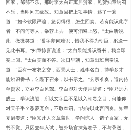
回家，郁郁不乐。那时李太白正寓居贺家，见贺知章纳闷
不乐，当即问其缘故。知章因把上项事情，述了一遍
道：“如今钦限严迫，急切得很，怎生回奏。若有能识此字
者，不问何等人，举荐上去，便可消释上怒。”太白听说
此，微微笑道：‘番字亦何难识，惜我不得为朝臣，躬逢一
见此书耳。”知章惊喜说道：“太白果能辨识番书，我当即
奏上闻。”太白笑而不答。次日早朝，知章出班启奏说
道：“臣有一布衣之交，西蜀人士，姓李名白，博学多才，
能辨识番书，乞陛下召来，以书示之。”玄宗准奏，遣内侍
至贺家，立召李白见驾。李白即对天使拜辞道：“臣乃远方
贱士，学识浅陋，所以文字且不足以入朝贵之目，何能仰
对天子乎？谬蒙宠命，不敢奉诏。”内侍以此言回奏。知章
复启奏道：“臣知此人文章盖世，学问惊人，诸子百家，无
书不觉。只因去年入试，被外场官抹落卷子，不与录送，