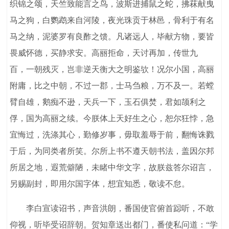
织锦之颂，天竺致能言之鸟，波斯进捕鼠之蛇，拂菻献曳
马之狗，白鹦鹉来自河陵，夜光珠贡于林邑，骨利于有名
马之纳，泥婆罗有良酢之馈。凡诸远人，毕献方物，要皆
畏威怀德，买静求安。高丽拒命，天讨再加，传世九
百，一朝残灭，岂非逆天衡大之明鉴欤！况尔小国，高丽
附庸，比之中朝，不过一郡，士马刍粮，万不及一。若螳
臂自雄，鹅痴不逊，天兵一下，玉石俱焚，君如颉利之
俘，国为高丽之续。今朕体上天好生之心，恕尔狂悖，急
宜悔过，洗涤其心，勤修岁事，毋取羞辱于前，翻悔诛戮
于后，为同类者所笑。尔所上书不遵天朝书法，盖因尔邦
所居之地，遐荒僻陋，未睹中华文字，故朕兹答尔诏言，
另赐副封，即用尔国字体，想宜知悉，敬读不怠。
李白宣读诏书，声音洪朗，番国使官俯首跽听，不敢
仰视，听毕受诏辞朝。贺知章送出都门，番使私问道：“学