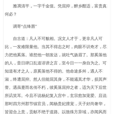
雅凋清平，一字千金值。凭屈抑，醉乡酣适，富贵真
何必？
调寄“点绛唇”
自古道：凡人不可貌相。况文人才于，更非凡人可
比，一发难限量他。当其不得志之时，肉眼不识奇才，尽
力把他奚落。谁想他一朝发达，就吐气扬眉了。那奚落他
的人，昔日肆口乱道诽谤之言，至今日一一身自为之。可
知道有才之人，原奚落他不得的。他命途多舛，遇人不
淑，终遭屈抑。然人但能屈其身，不能遏其才华，损其声
誉。遇虽蹇而名传不朽，彼奚落屈抑之者，适为天下后世
所讥笑耳。今且不说杨妃复入宫中，玄宗愈加宠爱。且说
那时四方州郡节镇官员，闻杨贵妃擅宠，天子好尚奢华，
皆迎合上意，贡献不绝于道路。以致殊方异域，亦闻风而