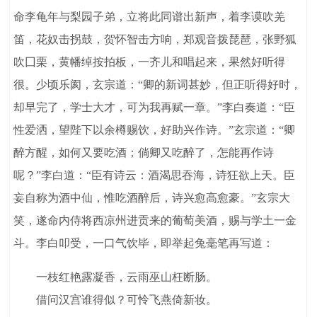
命李龟年与梨园子弟，立将此同谱出新声，着李谟吹羌
笛，花奴击拐鼓，贺怀智击方响，郑观音拨琵琶，张野狐
吹囗栗，黄幡绰按拍板，一齐儿和唱起来，果然好听得
很。少顷乐阂，玄宗道：“卿的新词甚妙，但正听得好时，
却早完了，学士大才，可为我再赋一章。”李白奏道：“臣
性爱洒，望陛下以余樽赐饮，好助兴作诗。”玄宗道：“卿
醉方醒，如何又要吃酒；倘卿又吃醉了，怎能再作诗
呢？”李白道：“臣有诗云：酒渴思吞海，诗狂欲上天。臣
妄自称为酒中仙，惟吃酒醉后，诗兴愈高愈豪。”玄宗大
笑，遂命内侍将西凉州进贡来的葡萄美酒，赐与学土一金
斗。李白叩受，一口气饮毕，即举起兔毫笔再写道：
一枝红艳露凝香，云雨巫山枉断肠。
借问汉宫谁得似？可怜飞燕倚新妆。