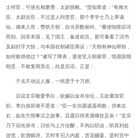
士何官，可使右相磨墨，太尉脱靴。”贺知章道：“有相大
臣、太尉近臣，不过是人间贵官。那个李学士乃上界谪
仙，偶来人世，赞助天朝，自当异数相待。”番使咄嗟叹诧
而别。回至本国，见了国王，备述前言。那可毒看了沼书
及副封字大惊，与本国在朝诸臣商议：“天朝有神仙帮助，
如何敌得他过？”遂写了降表，遣使官入朝谢罪，情愿按期
朝贡，不敢复萌异志，此是后话。正是：
干戈不动运人服，一纸贤于十万师。
且说玄宗敬爱李白，欲赐以金帛珍玩，又欲重加官
职。李白俱辞谢不受道：“臣一生但愿逍遥闲散，供奉左
右，如东方朔事汉之故事。且愿日得美酒痛饮足矣！”玄宗
乃下诏光录寺，日给与上方佳酿，不拘以职业，听其到处
游览，饮酒赋诗。又时常召入内庭，赏花赐宴。是时宫中