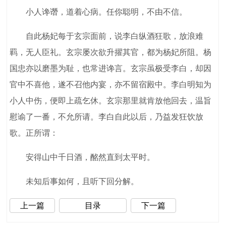
小人谗谮，道着心病。任你聪明，不由不信。
自此杨妃每于玄宗面前，说李白纵酒狂歌，放浪难
羁，无人臣礼。玄宗屡次欲升擢其官，都为杨妃所阻。杨
国忠亦以磨墨为耻，也常进谗言。玄宗虽极受李白，却因
官中不喜他，遂不召他内宴，亦不留宿殿中。李白明知为
小人中伤，便即上疏乞休。玄宗那里就肯放他回去，温旨
慰谕了一番，不允所请。李白自此以后，乃益发狂饮放
歌。正所谓：
安得山中千日酒，酩然直到太平时。
未知后事如何，且听下回分解。
上一篇
目录
下一篇