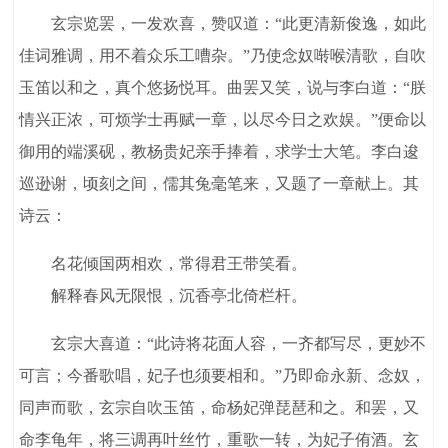
玄宗览罢，一发欢喜，赞叹道：“此更清新俊逸，如此
佳词雅调，用不着众乐工嘈杂。”乃使念奴啭喉清歌，自吹
玉笛以和之，真个悠扬悦耳。曲罢又笑，说与李白道：“朕
情兴正浓，可烦学士再赋一章，以尽今日之欢娱。”便命以
御用的端溪砚，教杨贵妃亲手捧着，求学士大笔。李白逡
巡逊谢，顷刻之间，儒其兔毫笔来，又题了一章献上。其
诗云：
名花倾国两相欢，常得君王带笑看。
解释春风无限恨，沉香亭北倚栏杆。
玄宗大喜道：“此诗将花面人容，一齐都写尽，更妙不
可言；今番歌唱，妃子也须要相和。”乃即命永新、念奴，
同声而歌，玄宗自吹玉笛，命杨妃弹琵琶和之。和罢，又
命李龟年，将三调再叶丝竹，重歌一转，为妃子侑酒。玄