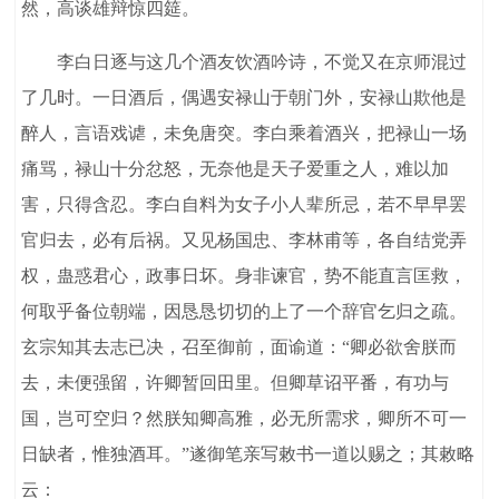
然，高谈雄辩惊四筵。
李白日逐与这几个酒友饮酒吟诗，不觉又在京师混过
了几时。一日酒后，偶遇安禄山于朝门外，安禄山欺他是
醉人，言语戏谑，未免唐突。李白乘着酒兴，把禄山一场
痛骂，禄山十分忿怒，无奈他是天子爱重之人，难以加
害，只得含忍。李白自料为女子小人辈所忌，若不早早罢
官归去，必有后祸。又见杨国忠、李林甫等，各自结党弄
权，蛊惑君心，政事日坏。身非谏官，势不能直言匡救，
何取乎备位朝端，因恳恳切切的上了一个辞官乞归之疏。
玄宗知其去志已决，召至御前，面谕道：“卿必欲舍朕而
去，未便强留，许卿暂回田里。但卿草诏平番，有功与
国，岂可空归？然朕知卿高雅，必无所需求，卿所不可一
日缺者，惟独酒耳。”遂御笔亲写敕书一道以赐之；其敕略
云：