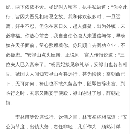
妃，两下依依不舍。杨妃叫入密室，执手私语道：“你今此
行，皆因为吾兄相猜忌之故。我和你欢叙多时，一旦远
离，好生不忍。但你在京日久，起人嫌疑，出为外镇，未
必非福。你放心前去，我自当使心腹人来通信与你，早晚
奴在天子面前，留心照顾着你。你只顾自去图功立业，不
必疑虑。”安禄山点头应诺。正说间，宫人传报说道：“三
位夫人已入宫来了。”杨贵妃接见叙礼毕，安禄山也各各相
见。虢国夫人闻知安禄山今将远行，甚为怏怏；奈朝命已
下，无可如何，禄山也不敢久留宫中，随即告辞出宫。到
临行之时，玄宗又踢宴于便殿，禄山谢过了恩，辞朝赴
镇。
李林甫等设席饯行。饮酒之间，林市举杯相属道：“安
公为节度，出镇大藩，责任非轻，凡所作为，须熟计详