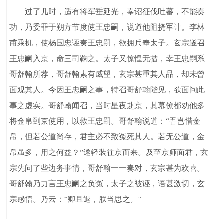
过了几时，适有将军垂延光，奉诏征伐吐蕃，不能奏
功，乃委罪于朔方节度使王忠嗣，说道他阻挠军计。李林
甫乘机，使杨国忠诬奏王忠嗣，欲拥兵奉太子。玄宗遂召
王忠嗣入京，命三司鞠之。太子又惊惶无措，幸王忠嗣系
哥舒翰所荐，哥舒翰素有威望，玄宗甚重其人品，却未曾
面观其人。今因王忠嗣之事，特召哥舒翰陛见，欲面问此
事之虚实。哥舒翰闻召，当时星夜赴京，其幕僚都劝他多
将金帛到京使用，以救王忠嗣。哥舒翰说道：“吾岂惜金
帛，但若公道尚存，君主必不致冤死其人。若无公道，金
帛虽多，用之何益？”遂轻装往京而来。及至京师面君，玄
宗先问了些边务事情，哥舒翰一一奏对，玄宗甚为欢喜。
哥舒翰乃力言王忠嗣之负冤，太子之被诬，语甚激切，玄
宗感悟。乃云：“卿且退，朕当思之。”