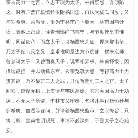
宗从高力士之言，立忠王璵为太子。林甫疑忌，谋倾陷
之。时有户曹官杨慎矜依附杨国忠，自认为杨氏同族，又
与罗希爽、吉温等，俱为李林甫门下鹰犬，林甫因与计
议，教他上密疏，诬告刑部尚书韦坚，与节度使皇甫惟
明，同谋废帝，而立太子，引杨国忠为证。原来那韦坚，
乃太子妃韦氏之兄，皇甫惟明是边方节度使，偶来京师，
曾参谒太子，又曾面奏天子，说宰相弄权。林甫怀恨，因
借端诬捏，并以动摇东宫。玄宗览疏大怒，亏得高力士力
辨其诬，乃不显言二人之罪，只传旨贬削二人之官。太子
闻知，惊惶无措，上表请与韦氏离婚。玄宗亦因高力士劝
谏，不允太子所请。李林市又密奏，乞将此事付杨恒矜与
罗希爽、吉温等鞠问，并请着杨国忠监审。玄宗降旨，只
将韦坚、皇甫惟明赐死，事情不必深究，于是太子之心始
安。