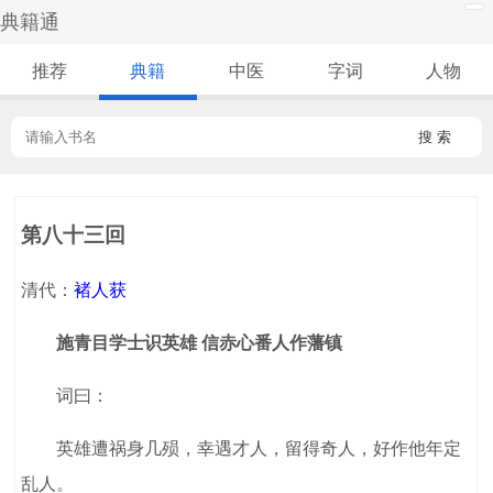
典籍通
推荐
典籍
中医
字词
人物
搜 索
第八十三回
清代：
褚人获
施青目学士识英雄 信赤心番人作藩镇
词曰：
英雄遭祸身几殒，幸遇才人，留得奇人，好作他年定
乱人。