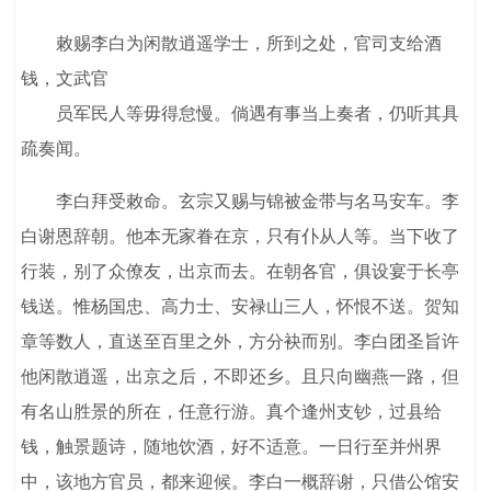
敕赐李白为闲散逍遥学士，所到之处，官司支给酒
钱，文武官
员军民人等毋得怠慢。倘遇有事当上奏者，仍听其具
疏奏闻。
李白拜受敕命。玄宗又赐与锦被金带与名马安车。李
白谢恩辞朝。他本无家眷在京，只有仆从人等。当下收了
行装，别了众僚友，出京而去。在朝各官，俱设宴于长亭
钱送。惟杨国忠、高力士、安禄山三人，怀恨不送。贺知
章等数人，直送至百里之外，方分袂而别。李白团圣旨许
他闲散逍遥，出京之后，不即还乡。且只向幽燕一路，但
有名山胜景的所在，任意行游。真个逢州支钞，过县给
钱，触景题诗，随地饮酒，好不适意。一日行至并州界
中，该地方官员，都来迎候。李白一概辞谢，只借公馆安