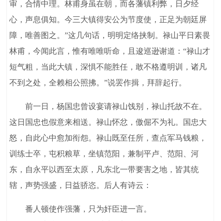
审，合情中理。林甫身虽在朝，而各藩镇利弊，日夕经
心，声息俱知。今三大镇得安公为节度使，正足为朝廷屏
障，唯善图之。”这几句话，明明定络挟制。禄山平日素畏
林甫，今闻此言，惟有唯唯听命，且逡巡逊谢道：“禄山才
短气粗，当此大镇，深惧不能胜任，敢不格遵明训，诸凡
不到之处，全赖相公照拂。”说罢作揖，拜辞起行。
前一日，杨国忠曾设宴请禄山饯别，禄山托故不在。
这日国忠也假意来相送。禄山怀忿，傲倔不为礼。国忠大
怒，自此心中愈加衔怨。禄山既至任所，查点军马钱粮，
训练士卒，屯积粮草，坐镇范阳，兼制平卢、范阳、河
东，自永平以西至太原，凡东北一带要害之地，皆其统
辖，声势强盛，日益骄恣。后人有诗云：
番人顿使作强藩，只为奸臣进一言。