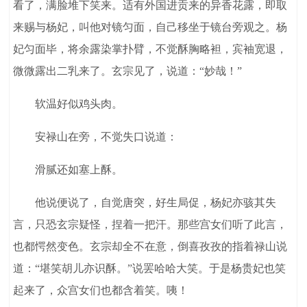
看了，满脸堆下笑来。适有外国进贡来的异香花露，即取
来赐与杨妃，叫他对镜匀面，自己移坐于镜台旁观之。杨
妃匀面毕，将余露染掌扑臂，不觉酥胸略袒，宾袖宽退，
微微露出二乳来了。玄宗见了，说道：“妙哉！”
软温好似鸡头肉。
安禄山在旁，不觉失口说道：
滑腻还如塞上酥。
他说便说了，自觉唐突，好生局促，杨妃亦骇其失
言，只恐玄宗疑怪，捏着一把汗。那些宫女们听了此言，
也都愕然变色。玄宗却全不在意，倒喜孜孜的指着禄山说
道：“堪笑胡儿亦识酥。”说罢哈哈大笑。于是杨贵妃也笑
起来了，众宫女们也都含着笑。咦！