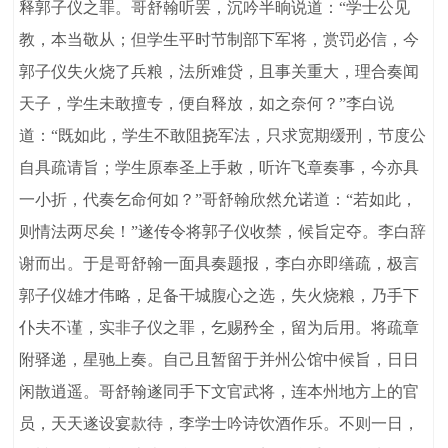
释郭子仪之罪。哥舒翰听罢，沉吟半晌说道：“学士公见
教，本当敬从；但学生平时节制部下军将，赏罚必信，今
郭子仪失火烧了兵粮，法所难贷，且事关重大，理合奏闻
天子，学生未敢擅专，便自释放，如之奈何？”李白说
道：“既如此，学生不敢阻挠军法，只求宽期缓刑，节度公
自具疏请旨；学生原奉圣上手敕，听许飞章奏事，今亦具
一小折，代奏乞命何如？”哥舒翰欣然允诺道：“若如此，
则情法两尽矣！”遂传令将郭子仪收禁，候旨定夺。李白辞
谢而出。于是哥舒翰一面具奏题报，李白亦即缮疏，极言
郭子仪雄才伟略，足备干城腹心之选，失火烧粮，乃手下
仆夫不谨，实非子仪之罪，乞赐矜全，留为后用。将疏章
附驿递，星驰上奏。自己且暂留于并州公馆中候旨，日日
闲散逍遥。哥舒翰遂同手下文官武将，连本州地方上的官
员，天天遂设宴款待，李学士吟诗饮酒作乐。不则一日，