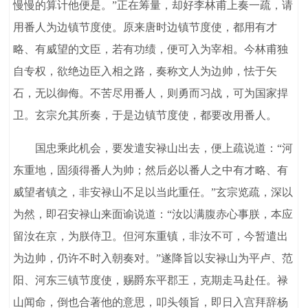
慢慢的算计他便是。”正在筹量，却好李林甫上奏一疏，请
用番人为边镇节度使。原来唐时边镇节度使，都用有才
略、有威望的文臣，若有功绩，便可入为宰相。今林甫独
自专权，欲绝边臣入相之路，奏称文人为边帅，怯于矢
石，无以御侮。不苦尽用番人，则勇而习战，可为国家捍
卫。玄宗允其所奏，于是边镇节度使，都要改用番人。
国忠乘此机会，要发遣安禄山出去，便上疏说道：“河
东重地，固须得番人为帅；然后必以番人之中有才略、有
威望者镇之，非安禄山不足以当此重任。”玄宗览疏，深以
为然，即召安禄山来面谕说道：“汝以满腹赤心事朕，本应
留汝在京，为朕侍卫。但河东重镇，非汝不可，今暂遣出
为边帅，仍许不时入朝奏对。”遂降旨以安禄山为平卢、范
阳、河东三镇节度使，赐爵东平郡王，克期走马赴任。禄
山闻命，倒也合著他的意思，叩头领旨，即日入宫拜辞杨