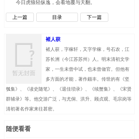
今日虎狼轻纵逸，会看地覆与天翻。
上一篇
目录
下一篇
褚人获
褚人获，字稼轩，又字学稼，号石农，江
苏长洲（今江苏苏州）人。明末清初文学
家，一生未曾中试，也未曾做官。但他有
多方面的才能，著作颇丰。传世的有《坚
瓠集》、《读史随笔》、《退佳琐录》、《续蟹集》、《宋贤
群辅录》等。他交游广泛，与尤侗、洪升、顾贞观、毛宗岗等
清初著名作家来往甚密。
随便看看