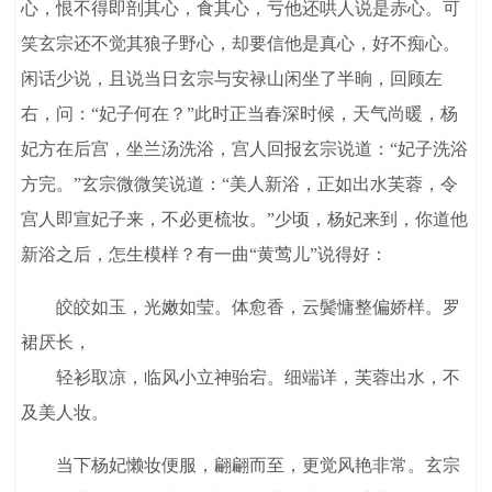
心，恨不得即剖其心，食其心，亏他还哄人说是赤心。可
笑玄宗还不觉其狼子野心，却要信他是真心，好不痴心。
闲话少说，且说当日玄宗与安禄山闲坐了半晌，回顾左
右，问：“妃子何在？”此时正当春深时候，天气尚暖，杨
妃方在后宫，坐兰汤洗浴，宫人回报玄宗说道：“妃子洗浴
方完。”玄宗微微笑说道：“美人新浴，正如出水芙蓉，令
宫人即宣妃子来，不必更梳妆。”少顷，杨妃来到，你道他
新浴之后，怎生模样？有一曲“黄莺儿”说得好：
皎皎如玉，光嫩如莹。体愈香，云鬓慵整偏娇样。罗
裙厌长，
轻衫取凉，临风小立神骀宕。细端详，芙蓉出水，不
及美人妆。
当下杨妃懒妆便服，翩翩而至，更觉风艳非常。玄宗