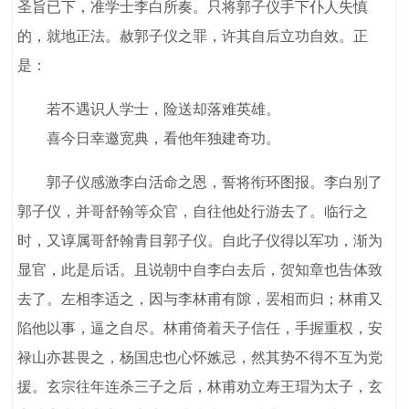
圣旨已下，准学士李白所奏。只将郭子仪手下仆人失慎
的，就地正法。赦郭子仪之罪，许其自后立功自效。正
是：
若不遇识人学士，险送却落难英雄。
喜今日幸邀宽典，看他年独建奇功。
郭子仪感激李白活命之恩，誓将衔环图报。李白别了
郭子仪，并哥舒翰等众官，自往他处行游去了。临行之
时，又谆属哥舒翰青目郭子仪。自此子仪得以军功，渐为
显官，此是后话。且说朝中自李白去后，贺知章也告体致
去了。左相李适之，因与李林甫有隙，罢相而归；林甫又
陷他以事，逼之自尽。林甫倚着天子信任，手握重权，安
禄山亦甚畏之，杨国忠也心怀嫉忌，然其势不得不互为党
援。玄宗往年连杀三子之后，林甫劝立寿王瑁为太子，玄