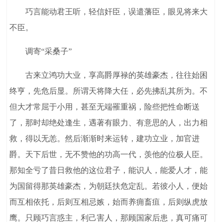
巧言能动君王听，轻信奸臣，误遣藩臣，眼见将来大
不臣。
调寄“采桑子”
古来立鸿功大业，享高爵厚禄的英雄豪杰，往往始困
终亨，先危后显。所谓天将降大任，必先拂乱其所为。不
但大才常屈于小用，甚至无端罹重祸，险些把性命断送
了，那时却绝处逢生，遇著有眼力、有意思的人，出力相
救，得以无恙。然后渐渐时来运转，建功立业，加官进
爵。天下后世，无不赞他的功高一代，羡他的位极人臣。
那知全亏了昔日救他的这位君子，能识人，能爱人才，能
为国留得那英雄豪杰，为朝廷扶危定乱。若彼小人，便始
而互相依托，后则互相忌嫉，始而养痈畜疽，后则纵虎放
鹰。只顾巧言惑主，利己害人，那顾国家后患，真可痛可