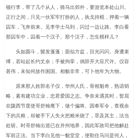
顿行李，带了几个从人，骑马出郊外，要游览本处山川。
正行之间，只见一伙军牢打扮的人，执戈持棍，押着一辆
囚车，飞奔前来。见李学士马到，闪过一边让路。李白看
那囚车中，囚着一个汉子。那个汉子，怎生模样儿？
头如圆斗，鬓发蓬蓬；面似方盆，目光闪闪。身遭束
缚，若站起长约丈余；手被拘挛，倘辞开大应尺许。仪容
甚伟，未知何故作困国。相貌非常，可卜他年为大物。
原来那人姓郭名子仪，华州人氏，骨相魁奇，熟谙韬
略，素有建功立业，忠君爱国之志。争奈未遇其时，暂屈
在陇西节度使哥舒翰麾下，做个偏将。因奉军令，查视余
下的兵粮，却被手下人失火把粮米烧了，罪及其主，法当
处斩。时哥舒翰出巡已在并州地界，因此军政司把他解赴
军前正法。当下李白见他一貌堂堂，便勒住马问是何人，