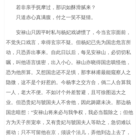
若非亲手抚摩过，那识如酥滑腻来？
只道赤心真满腹，付之一笑不疑猜。
安禄山只因平时私与杨妃戏谑惯了，今当玄宗面前，
不觉失口戏言，幸得玄宗不疑。但杨妃已先为国忠危言所
动，只恐弄出事来。自此日以后，每见安禄山，必切切私
嘱，叫他语言缜密，出入小心。禄山亦晓得国忠嗔怪他，
恐为他所算。又想国忠还不足惧，那李林甫最能窥察人之
隐微，这不是个好惹的。今杨李之交方合，倘二人合算我
一人，老大不便。不如讨个外差暂避，且可徐图远大之
业。但恐贵妃与虢国夫人不舍他，因此踌躇未决。那边杨
国忠暗想：“安禄山将来必与我争权，我必当翦除之；但他
方为天子所宠幸，又有贵妃与虢国夫人等助之，急切难以
摇动；只不可留他在京，须设个法儿，弄他到边上去了，