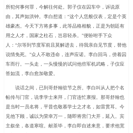
所犯何事何罪，今解往何处。郭子仪在囚车中，诉说原
由，其声如洪钟。李白想道：“这个人恁般仪表，定是个英
雄豪杰。今天下方将多事，此等品格相貌，正是为朝廷有
用之人才，国家之柱石，岂容轻杀。”便吩咐手下众
人：“尔等到节度军前且莫解进去，待我亲自见节度，替他
说情免死。”众人不敢违命，连声应诺。李白回马，傍着囚
车而行。一头走，一头慢慢的试问他些军机武略，子仪应
答如流，李白愈加敬爱。
说话之间，已到哥舒翰驻节之所。李白叫从人把个名
帖传与门官，说李学士来拜，门官连忙禀报。那哥舒翰也
是当时一员名将，平昔也敬慕学士之才名，如雷贯耳。今
见他下顾，诚以为荣幸万一，随即将营门大开，延入。宾
主叙坐，各道寒喧。献茶毕，李白即自述来意，要求他宽