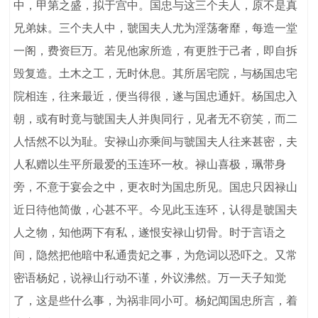
中，甲第之盛，拟于宫中。国忠与这三个夫人，原不是真
兄弟妹。三个夫人中，虢国夫人尤为淫荡奢靡，每造一堂
一阁，费资巨万。若见他家所造，有更胜于己者，即自拆
毁复造。土木之工，无时休息。其所居宅院，与杨国忠宅
院相连，往来最近，便当得很，遂与国忠通奸。杨国忠入
朝，或有时竟与虢国夫人并舆同行，见者无不窃笑，而二
人恬然不以为耻。安禄山亦乘间与虢国夫人往来甚密，夫
人私赠以生平所最爱的玉连环一枚。禄山喜极，珮带身
旁，不意于宴会之中，更衣时为国忠所见。国忠只因禄山
近日待他简傲，心甚不平。今见此玉连环，认得是虢国夫
人之物，知他两下有私，遂恨安禄山切骨。时于言语之
间，隐然把他暗中私通贵妃之事，为危词以恐吓之。又常
密语杨妃，说禄山行动不谨，外议沸然。万一天子知觉
了，这是些什么事，为祸非同小可。杨妃闻国忠所言，着