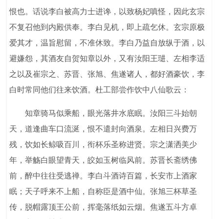
恨也。话说李白被高力士进谗，以致杨妃嗔怪，因此玄宗
不复召他到内殿供奉。李白见机，即上疏乞休。玄宗原极
爱其才，温旨慰留，不准休致。李白乃益自放纵于酒，以
避嫌怨，其酒友自贺知章以外，又有汝阳王琎、左相李适
之以及崔宗之、苏晋、张旭、焦遂诸人，都好酒豪饮，李
白时常同他们往来饮酒。杜工部尝作饮中八仙歌云：
知章骑马似乘船，眼光落井水底眠。汝阳三斗始朝
天，道逢曲车口流涎，恨不遣封向酒泉。左相日兴费万
残，饮如长鲸吸百川，衔杯乐圣称进贤。宗之潇洒美少
年，举觞白眼望青天，皎如玉树临风前。苏晋长斋绣佛
前，醉中往往受逃禅。李白斗酒诗百篇，长安市上酒家
眠；天子呼来不上船，自称臣是酒中仙。张旭三杯草圣
传，脱帽露顶王公前，挥毫落纸如云烟。焦遂五斗方卓