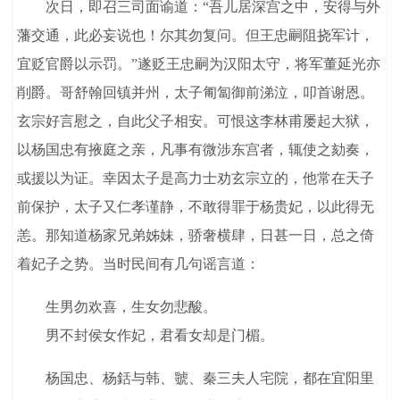
次日，即召三司面谕道：“吾儿居深宫之中，安得与外
藩交通，此必妄说也！尔其勿复问。但王忠嗣阻挠军计，
宜贬官爵以示罚。”遂贬王忠嗣为汉阳太守，将军董延光亦
削爵。哥舒翰回镇并州，太子匍匐御前涕泣，叩首谢恩。
玄宗好言慰之，自此父子相安。可恨这李林甫屡起大狱，
以杨国忠有掖庭之亲，凡事有微涉东宫者，辄使之劾奏，
或援以为证。幸因太子是高力士劝玄宗立的，他常在天子
前保护，太子又仁孝谨静，不敢得罪于杨贵妃，以此得无
恙。那知道杨家兄弟姊妹，骄奢横肆，日甚一日，总之倚
着妃子之势。当时民间有几句谣言道：
生男勿欢喜，生女勿悲酸。
男不封侯女作妃，君看女却是门楣。
杨国忠、杨銛与韩、虢、秦三夫人宅院，都在宜阳里