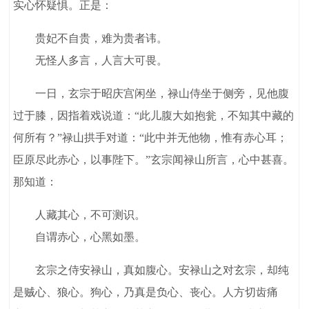
实心怀疑惧。正是：
贵妃不自贵，难为贵者讳。
无怪人多言，人言大可畏。
一日，玄宗于昭庆宫闲坐，禄山侍坐于侧旁，见他腹
过于膝，因指着戏说道：“此儿腹大如抱瓮，不知其中藏的
何所有？”禄山拱手对道：“此中并无他物，惟有赤心耳；
臣原尽此赤心，以事陛下。”玄宗闻禄山所言，心中甚喜。
那知道：
人藏其心，不可测识。
自谓赤心，心黑如墨。
玄宗之侍安禄山，真如腹心。安禄山之对玄宗，却纯
是贼心、狼心。狗心，乃真是负心、丧心。人方切齿痛