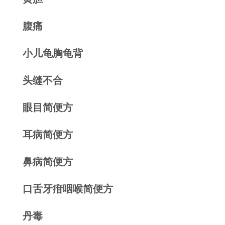
腹痛
小儿龟胸龟背
头缝不合
眼目简便方
耳病简便方
鼻病简便方
口舌牙疳咽喉简便方
丹毒