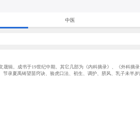
中医
文晟辑。成书于19世纪中期。其它几部为《内科摘录》、《外科摘
证、节录夏禹铸望苗窍诀、验虎口法、初生、调护、脐风、乳子未半岁