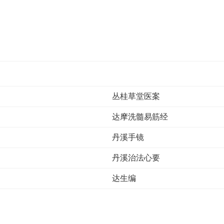
丛桂草堂医案
达摩洗髓易筋经
丹溪手镜
丹溪治法心要
达生编