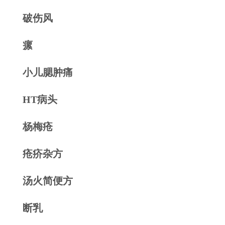
破伤风
瘰
小儿腮肿痛
HT病头
杨梅疮
疮疥杂方
汤火简便方
断乳