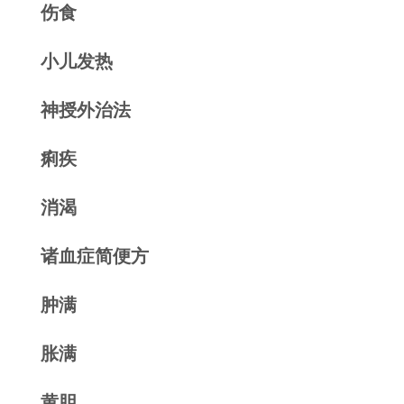
伤食
小儿发热
神授外治法
痢疾
消渴
诸血症简便方
肿满
胀满
黄胆