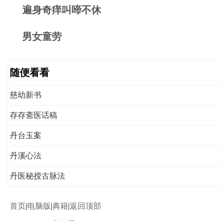
遍身奇痒叫啼不休
男女童劳
随便看看
慈幼新书
存存斋医话稿
丹台玉案
丹溪心法
丹医秘授古脉法
首页
|
电脑版
|
典籍
|
返回顶部