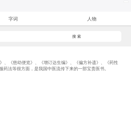
字词
人物
搜 索
录》、《慈幼便览》、《增订达生编》、《偏方补遗》、《药性
服药法等很方面，是我国中医流传下来的一部宝贵医书。