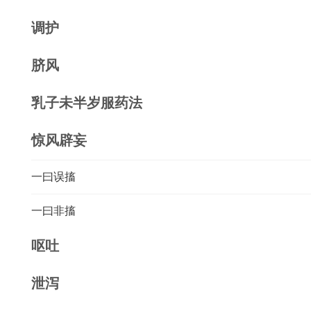
调护
脐风
乳子未半岁服药法
惊风辟妄
一曰误搐
一曰非搐
呕吐
泄泻