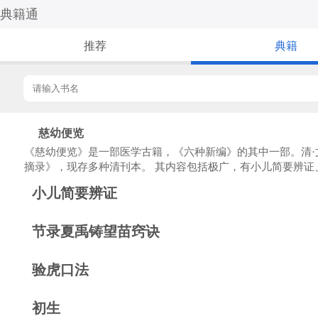
典籍通
推荐
典籍
慈幼便览
《慈幼便览》是一部医学古籍，《六种新编》的其中一部。清·
摘录》，现存多种清刊本。 其内容包括极广，有小儿简要辨
小儿简要辨证
节录夏禹铸望苗窍诀
验虎口法
初生