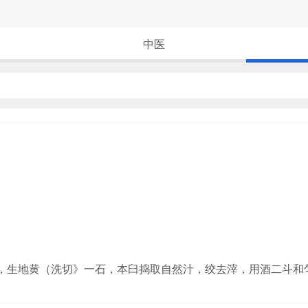
中医
酒”，生地黄（洗切》一石，本臼捣取自然汁，绞去滓，用酒二斗