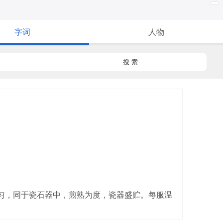
字词
人物
搜 索
和匀，同于瓷石器中，煎熟为度，瓷器盛贮。每服温