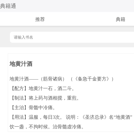
典籍通
推荐
典籍
地黄汁酒
地黄汁酒——（筋骨诸病） （《备急千金要方》）
【配方】地黄汁一石，酒二斗。
【制法】将上药与酒相搅，重煎。
【主治】骨髓中冷痛。
【用法】温服，每日3次。 说明：《圣济总录》名“地黄
饮一盏，不拘时候。治骨髓虚冷痛。