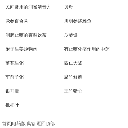
民间常用的润喉清音方
贝母
党参百合粥
川明参烧雅鱼
润肺止咳的杏梨饮茶
瓜蒌饼
附子生姜炖狗肉
有止咳化痰作用的中药
落花生粥
四仁大战
车前子粥
腐竹鲜蘑
银耳羹
玉竹猪心
批杷叶
首页
|
电脑版
|
典籍
|
返回顶部