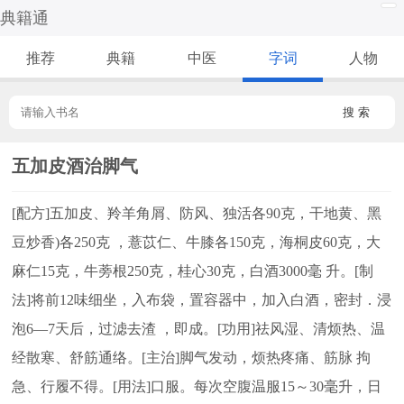
典籍通
推荐
典籍
中医
字词
人物
搜 索
五加皮酒治脚气
[配方]五加皮、羚羊角屑、防风、独活各90克，干地黄、黑
豆炒香)各250克 ，薏苡仁、牛膝各150克，海桐皮60克，大
麻仁15克，牛蒡根250克，桂心30克，白酒3000毫 升。[制
法]将前12味细坐，入布袋，置容器中，加入白酒，密封．浸
泡6—7天后，过滤去渣 ，即成。[功用]祛风湿、清烦热、温
经散寒、舒筋通络。[主治]脚气发动，烦热疼痛、筋脉 拘
急、行履不得。[用法]口服。每次空腹温服15～30毫升，日